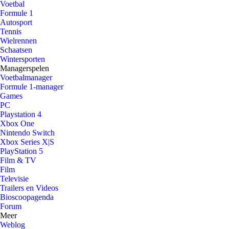
Voetbal
Formule 1
Autosport
Tennis
Wielrennen
Schaatsen
Wintersporten
Managerspelen
Voetbalmanager
Formule 1-manager
Games
PC
Playstation 4
Xbox One
Nintendo Switch
Xbox Series X|S
PlayStation 5
Film & TV
Film
Televisie
Trailers en Videos
Bioscoopagenda
Forum
Meer
Weblog