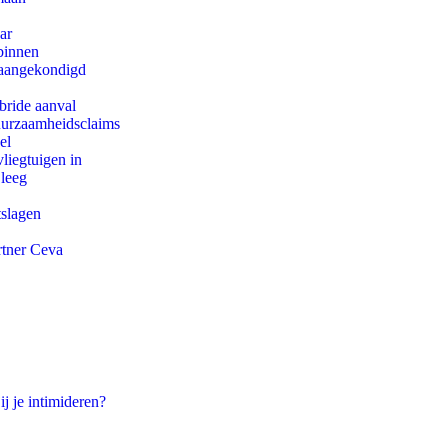
ar
binnen
g aangekondigd
bride aanval
duurzaamheidsclaims
el
iegtuigen in
 leeg
tslagen
rtner Ceva
ij je intimideren?