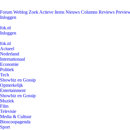
Forum
Weblog
Zoek
Actieve Items
Nieuws
Columns
Reviews
Previe
Inloggen
fok.nl
Inloggen
fok.nl
Actueel
Nederland
Internationaal
Economie
Politiek
Tech
Showbiz en Gossip
Opmerkelijk
Entertainment
Showbiz en Gossip
Muziek
Film
Televisie
Media & Cultuur
Bioscoopagenda
Sport