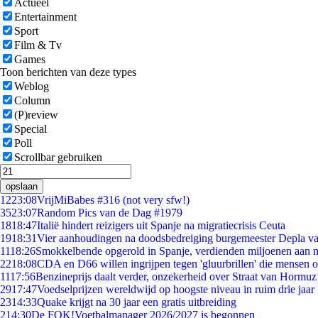
Actueel
Entertainment
Sport
Film & Tv
Games
Toon berichten van deze types
Weblog
Column
(P)review
Special
Poll
Scrollbar gebruiken
opslaan
12
23:08
VrijMiBabes #316 (not very sfw!)
35
23:07
Random Pics van de Dag #1979
18
18:47
Italië hindert reizigers uit Spanje na migratiecrisis Ceuta
19
18:31
Vier aanhoudingen na doodsbedreiging burgemeester Depla v
11
18:26
Smokkelbende opgerold in Spanje, verdienden miljoenen aan 
22
18:08
CDA en D66 willen ingrijpen tegen 'gluurbrillen' die mensen 
11
17:56
Benzineprijs daalt verder, onzekerheid over Straat van Hormuz b
29
17:47
Voedselprijzen wereldwijd op hoogste niveau in ruim drie jaar
23
14:33
Quake krijgt na 30 jaar een gratis uitbreiding
2
14:30
De FOK!Voetbalmanager 2026/2027 is begonnen