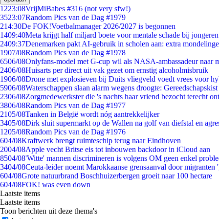
12
23:08
VrijMiBabes #316 (not very sfw!)
35
23:07
Random Pics van de Dag #1979
2
14:30
De FOK!Voetbalmanager 2026/2027 is begonnen
14
09:40
Meta krijgt half miljard boete voor mentale schade bij jongeren
24
09:37
Denemarken pakt AI-gebruik in scholen aan: extra mondeling
19
07/08
Random Pics van de Dag #1978
65
06/08
Onlyfans-model met G-cup wil als NASA-ambassadeur naar 
24
06/08
Huisarts per direct uit vak gezet om ernstig alcoholmisbruik
19
06/08
Drone met explosieven bij Duits vliegveld voedt vrees voor hy
59
06/08
Waterschappen slaan alarm wegens droogte: Gereedschapskist
23
06/08
Zorgmedewerkster die 's nachts haar vriend bezocht terecht on
38
06/08
Random Pics van de Dag #1977
21
05/08
Tanken in België wordt nóg aantrekkelijker
34
05/08
Dirk sluit supermarkt op de Wallen na golf van diefstal en agre
12
05/08
Random Pics van de Dag #1976
6
04/08
Kraftwerk brengt ruimteschip terug naar Eindhoven
20
04/08
Apple vecht Britse eis tot inbouwen backdoor in iCloud aan
85
04/08
'Witte' mannen discrimineren is volgens OM geen enkel probl
34
04/08
Ceuta-leider noemt Marokkaanse grensaanval door migranten 
6
04/08
Grote natuurbrand Boschhuizerbergen groeit naar 100 hectare
6
04/08
FOK! was even down
Laatste items
Laatste items
Toon berichten uit deze thema's