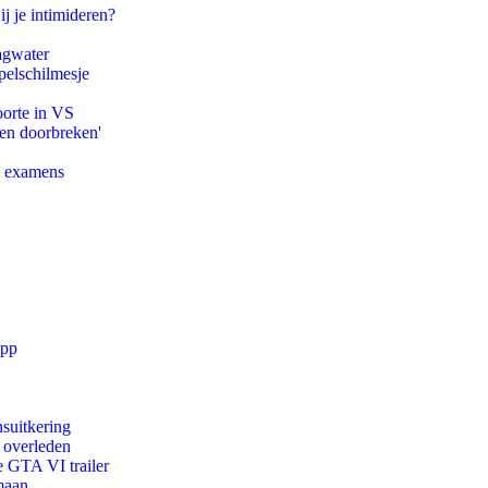
ij je intimideren?
agwater
pelschilmesje
oorte in VS
pen doorbreken'
e examens
app
suitkering
d overleden
e GTA VI trailer
maan