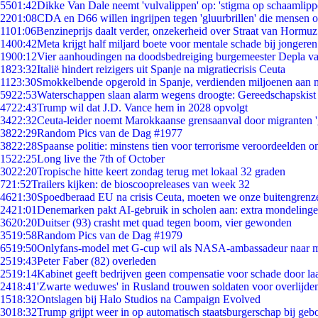
55
01:42
Dikke Van Dale neemt 'vulvalippen' op: 'stigma op schaamlip
22
01:08
CDA en D66 willen ingrijpen tegen 'gluurbrillen' die mensen 
11
01:06
Benzineprijs daalt verder, onzekerheid over Straat van Hormuz 
14
00:42
Meta krijgt half miljard boete voor mentale schade bij jongeren
19
00:12
Vier aanhoudingen na doodsbedreiging burgemeester Depla v
18
23:32
Italië hindert reizigers uit Spanje na migratiecrisis Ceuta
11
23:30
Smokkelbende opgerold in Spanje, verdienden miljoenen aan 
59
22:53
Waterschappen slaan alarm wegens droogte: Gereedschapskist
47
22:43
Trump wil dat J.D. Vance hem in 2028 opvolgt
34
22:32
Ceuta-leider noemt Marokkaanse grensaanval door migranten 
38
22:29
Random Pics van de Dag #1977
38
22:28
Spaanse politie: minstens tien voor terrorisme veroordeelden 
15
22:25
Long live the 7th of October
30
22:20
Tropische hitte keert zondag terug met lokaal 32 graden
7
21:52
Trailers kijken: de bioscoopreleases van week 32
46
21:30
Spoedberaad EU na crisis Ceuta, moeten we onze buitengrenz
24
21:01
Denemarken pakt AI-gebruik in scholen aan: extra mondeling
36
20:20
Duitser (93) crasht met quad tegen boom, vier gewonden
35
19:58
Random Pics van de Dag #1979
65
19:50
Onlyfans-model met G-cup wil als NASA-ambassadeur naar 
25
19:43
Peter Faber (82) overleden
25
19:14
Kabinet geeft bedrijven geen compensatie voor schade door la
24
18:41
'Zwarte weduwes' in Rusland trouwen soldaten voor overlijden
15
18:32
Ontslagen bij Halo Studios na Campaign Evolved
30
18:32
Trump grijpt weer in op automatisch staatsburgerschap bij geb