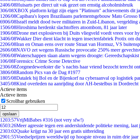
24
06/08
Huisarts per direct uit vak gezet om ernstig alcoholmisbruik
3
06/08
XBOX platform krijgt zijn eigen "Platinum" achievements dit ja
12
06/08
Capibara's lopen Braziliaans parlementsgebouw Mato Grosso 
69
06/08
Israël meldt dood twee militairen in Zuid-Libanon, vergeldin
15
06/08
Hiroshima herdenkt slachtoffers atoombom, 81 jaar later
19
06/08
Drone met explosieven bij Duits vliegveld voedt vrees voor hy
34
06/08
Wakker Dier dient klacht in tegen insectenfabriek Protix om 
22
06/08
Iran en Oman eens over route Straat van Hormuz, VS buitensp
26
06/08
NAVO zet wegens Russische provocatie 250% meer gevechtsvl
59
06/08
Waterschappen slaan alarm wegens droogte: Gereedschapskist
1
06/08
Forensics: Crime Scene Detective
23
06/08
Zorgmedewerkster die 's nachts haar vriend bezocht terecht on
38
06/08
Random Pics van de Dag #1977
18
05/08
Datalek bij Bol en de Bijenkorf na cyberaanval op logistiek pa
34
05/08
Kind overleden na aanrijding door AH-bestelbus in Dordrecht
Actieve items
Actieve items
Scrollbar gebruiken
opslaan
12
03:57
VrijMiBabes #316 (not very sfw!)
65
03:26
Meer agressie tegen een andersluidende politieke mening, laat j
23
03:02
Quake krijgt na 30 jaar een gratis uitbreiding
29
01:55
Voedselprijzen wereldwijd op hoogste niveau in ruim drie jaar