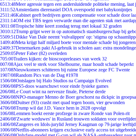
65
13:48
Meer agressie tegen een andersluidende politieke mening, laat j
31
11:52
Amsterdams dierenasiel DOA overspoeld met babykonijntjes
25
11:46
Kabinet geeft bedrijven geen compensatie voor schade door la
23
11:14
OM eist TBS tegen verwarde man die agenten stak met aardap
30
11:08
Tropische hitte keert zondag terug met lokaal 32 graden
30
10:12
Trump grijpt weer in op automatisch staatsburgerschap bij geb
55
09:51
Dikke Van Dale neemt 'vulvalippen' op: 'stigma op schaamlip
14
09:40
Meta krijgt half miljard boete voor mentale schade bij jongeren
24
09:37
Denemarken pakt AI-gebruik in scholen aan: extra mondeling
25
09:05
Peter Faber (82) overleden
7
05:00
Trailers kijken: de bioscoopreleases van week 32
0
07/08
Ajax veel te sterk voor Shelbourne, maar houdt schade beperkt
1
07/08
Nieuwkomers schitteren bij ruime Europese zege FC Twente
19
07/08
Random Pics van de Dag #1978
15
06/08
Ontslagen bij Halo Studios na Campaign Evolved
19
06/08
PS5-doos waarschuwt voor einde fysieke games
2
06/08
Le Court wint na nerveuze finale, Pieterse derde
29
06/08
NPO-manager Menno de Boer geschorst na dickpic in groeps
36
06/08
Duitser (93) crasht met quad tegen boom, vier gewonden
47
06/08
Trump wil dat J.D. Vance hem in 2028 opvolgt
1
06/08
Lemmen boekt eerste profzege in zware Ronde van Polen-rit
24
06/08
'Zwarte weduwes' in Rusland trouwen soldaten voor overlijden
14
06/08
Zangeres en Idols-jurylid Jerney Kaagman op 79-jarige leeftij
10
06/08
Netflix-abonnees krijgen exclusieve early access tot uitgebreid
65
06/08
Onlyfans-model met G-cup wil als NASA-ambassadeur naar 