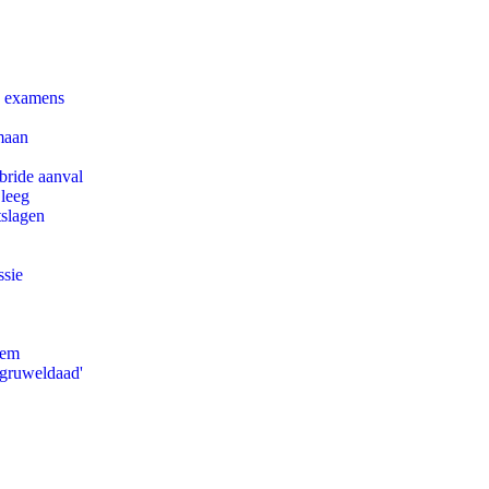
e examens
maan
bride aanval
 leeg
tslagen
ssie
eem
'gruweldaad'