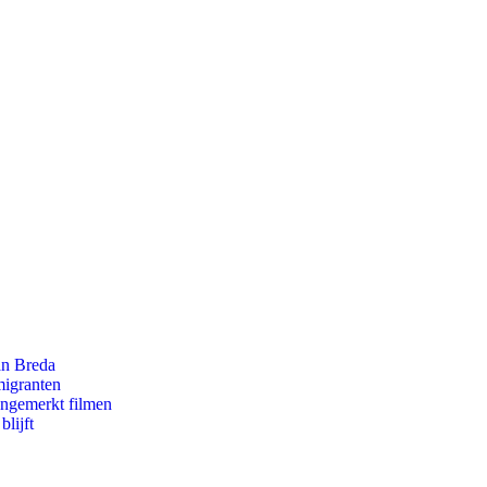
an Breda
migranten
ongemerkt filmen
lijft