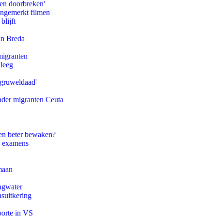
pen doorbreken'
ongemerkt filmen
blijft
an Breda
migranten
 leeg
'gruweldaad'
onder migranten Ceuta
en beter bewaken?
e examens
maan
agwater
suitkering
oorte in VS