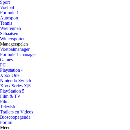
Sport
Voetbal
Formule 1
Autosport
Tennis
Wielrennen
Schaatsen
Wintersporten
Managerspelen
Voetbalmanager
Formule 1-manager
Games
PC
Playstation 4
Xbox One
Nintendo Switch
Xbox Series X|S
PlayStation 5
Film & TV
Film
Televisie
Trailers en Videos
Bioscoopagenda
Forum
Meer