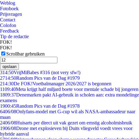
Weblog
Fotoboek
Prijsvragen
Contact
Colofon
Feedback
Tip de redactie
FOK!
FOK!
Scrollbar gebruiken
opslaan
3
14:50
VrijMiBabes #316 (not very sfw!)
27
14:50
Random Pics van de Dag #1979
2
14:30
De FOK!Voetbalmanager 2026/2027 is begonnen
11
09:40
Meta krijgt half miljard boete voor mentale schade bij jongeren
18
09:37
Denemarken pakt AI-gebruik in scholen aan: extra mondelinge
examens
19
00:45
Random Pics van de Dag #1978
64
06/08
Onlyfans-model met G-cup wil als NASA-ambassadeur naar
maan
24
06/08
Huisarts per direct uit vak gezet om ernstig alcoholmisbruik
19
06/08
Drone met explosieven bij Duits vliegveld voedt vrees voor
hybride aanval