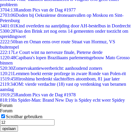
probleem
37
04:13
Random Pics van de Dag #1977
27
03:06
Doden bij Oekraïense droneaanvallen op Moskou en Sint-
Petersburg
34
01:01
Kind overleden na aanrijding door AH-bestelbus in Dordrecht
53
00:28
Van den Brink zet nog eens 14 gemeenten onder toezicht om
spreidingswet
22
22:50
Iran en Oman eens over route Straat van Hormuz, VS
buitenspel
2
22:17
Le Court wint na nerveuze finale, Pieterse derde
12
20:48
Capibara's lopen Braziliaans parlementsgebouw Mato Grosso
binnen
5
20:30
Zomervakantieweerbericht: aanhoudend zomers
1
20:21
Lemmen boekt eerste profzege in zware Ronde van Polen-rit
15
19:45
Hiroshima herdenkt slachtoffers atoombom, 81 jaar later
21
19:34
OM: vierde verdachte (18) vast op verdenking van beramen
aanslag
19
19:25
Random Pics van de Dag #1978
8
18:19
In Spider-Man: Brand New Day is Spidey echt weer Spidey
Forum
Forum
Scrollbar gebruiken
opslaan