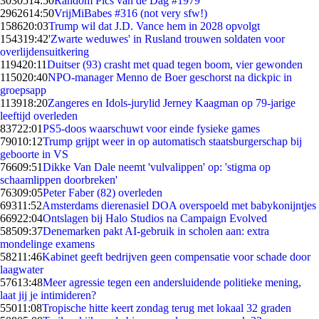
30305
14:50
Random Pics van de Dag #1979
29626
14:50
VrijMiBabes #316 (not very sfw!)
1586
20:03
Trump wil dat J.D. Vance hem in 2028 opvolgt
1543
19:42
'Zwarte weduwes' in Rusland trouwen soldaten voor
overlijdensuitkering
1194
20:11
Duitser (93) crasht met quad tegen boom, vier gewonden
1150
20:40
NPO-manager Menno de Boer geschorst na dickpic in
groepsapp
1139
18:20
Zangeres en Idols-jurylid Jerney Kaagman op 79-jarige
leeftijd overleden
837
22:01
PS5-doos waarschuwt voor einde fysieke games
790
10:12
Trump grijpt weer in op automatisch staatsburgerschap bij
geboorte in VS
766
09:51
Dikke Van Dale neemt 'vulvalippen' op: 'stigma op
schaamlippen doorbreken'
763
09:05
Peter Faber (82) overleden
693
11:52
Amsterdams dierenasiel DOA overspoeld met babykonijntjes
669
22:04
Ontslagen bij Halo Studios na Campaign Evolved
585
09:37
Denemarken pakt AI-gebruik in scholen aan: extra
mondelinge examens
582
11:46
Kabinet geeft bedrijven geen compensatie voor schade door
laagwater
576
13:48
Meer agressie tegen een andersluidende politieke mening,
laat jij je intimideren?
550
11:08
Tropische hitte keert zondag terug met lokaal 32 graden