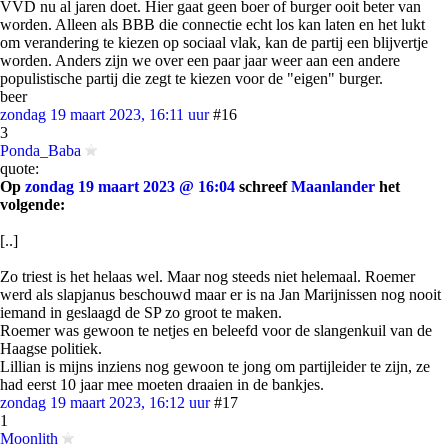
VVD nu al jaren doet. Hier gaat geen boer of burger ooit beter van
worden. Alleen als BBB die connectie echt los kan laten en het lukt
om verandering te kiezen op sociaal vlak, kan de partij een blijvertje
worden. Anders zijn we over een paar jaar weer aan een andere
populistische partij die zegt te kiezen voor de "eigen" burger.
beer
zondag 19 maart 2023, 16:11 uur
#16
3
Ponda_Baba
quote:
Op
zondag 19 maart 2023 @ 16:04
schreef
Maanlander
het
volgende:
[..]
Zo triest is het helaas wel. Maar nog steeds niet helemaal. Roemer
werd als slapjanus beschouwd maar er is na Jan Marijnissen nog nooit
iemand in geslaagd de SP zo groot te maken.
Roemer was gewoon te netjes en beleefd voor de slangenkuil van de
Haagse politiek.
Lillian is mijns inziens nog gewoon te jong om partijleider te zijn, ze
had eerst 10 jaar mee moeten draaien in de bankjes.
zondag 19 maart 2023, 16:12 uur
#17
1
Moonlith