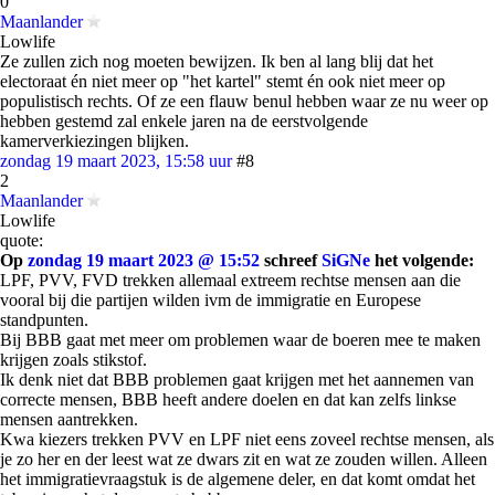
0
Maanlander
Lowlife
Ze zullen zich nog moeten bewijzen. Ik ben al lang blij dat het
electoraat én niet meer op "het kartel" stemt én ook niet meer op
populistisch rechts. Of ze een flauw benul hebben waar ze nu weer op
hebben gestemd zal enkele jaren na de eerstvolgende
kamerverkiezingen blijken.
zondag 19 maart 2023, 15:58 uur
#8
2
Maanlander
Lowlife
quote:
Op
zondag 19 maart 2023 @ 15:52
schreef
SiGNe
het volgende:
LPF, PVV, FVD trekken allemaal extreem rechtse mensen aan die
vooral bij die partijen wilden ivm de immigratie en Europese
standpunten.
Bij BBB gaat met meer om problemen waar de boeren mee te maken
krijgen zoals stikstof.
Ik denk niet dat BBB problemen gaat krijgen met het aannemen van
correcte mensen, BBB heeft andere doelen en dat kan zelfs linkse
mensen aantrekken.
Kwa kiezers trekken PVV en LPF niet eens zoveel rechtse mensen, als
je zo her en der leest wat ze dwars zit en wat ze zouden willen. Alleen
het immigratievraagstuk is de algemene deler, en dat komt omdat het