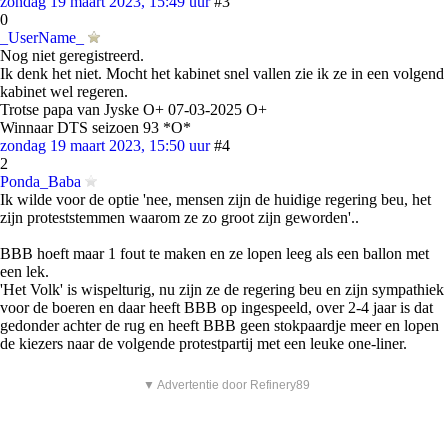
zondag 19 maart 2023, 15:49 uur
#3
0
_UserName_
Nog niet geregistreerd.
Ik denk het niet. Mocht het kabinet snel vallen zie ik ze in een volgend
kabinet wel regeren.
Trotse papa van Jyske O+ 07-03-2025 O+
Winnaar DTS seizoen 93 *O*
zondag 19 maart 2023, 15:50 uur
#4
2
Ponda_Baba
Ik wilde voor de optie 'nee, mensen zijn de huidige regering beu, het
zijn proteststemmen waarom ze zo groot zijn geworden'..
BBB hoeft maar 1 fout te maken en ze lopen leeg als een ballon met
een lek.
'Het Volk' is wispelturig, nu zijn ze de regering beu en zijn sympathiek
voor de boeren en daar heeft BBB op ingespeeld, over 2-4 jaar is dat
gedonder achter de rug en heeft BBB geen stokpaardje meer en lopen
de kiezers naar de volgende protestpartij met een leuke one-liner.
▼ Advertentie door Refinery89