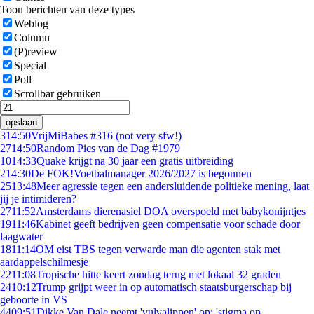
Toon berichten van deze types
Weblog
Column
(P)review
Special
Poll
Scrollbar gebruiken
opslaan
3
14:50
VrijMiBabes #316 (not very sfw!)
27
14:50
Random Pics van de Dag #1979
10
14:33
Quake krijgt na 30 jaar een gratis uitbreiding
2
14:30
De FOK!Voetbalmanager 2026/2027 is begonnen
25
13:48
Meer agressie tegen een andersluidende politieke mening, laat
jij je intimideren?
27
11:52
Amsterdams dierenasiel DOA overspoeld met babykonijntjes
19
11:46
Kabinet geeft bedrijven geen compensatie voor schade door
laagwater
18
11:14
OM eist TBS tegen verwarde man die agenten stak met
aardappelschilmesje
22
11:08
Tropische hitte keert zondag terug met lokaal 32 graden
24
10:12
Trump grijpt weer in op automatisch staatsburgerschap bij
geboorte in VS
44
09:51
Dikke Van Dale neemt 'vulvalippen' op: 'stigma op