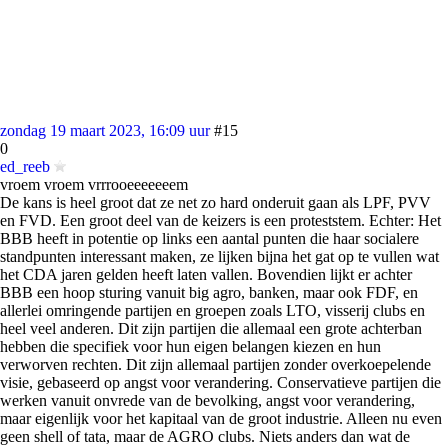
zondag 19 maart 2023, 16:09 uur
#15
0
ed_reeb
vroem vroem vrrrooeeeeeeem
De kans is heel groot dat ze net zo hard onderuit gaan als LPF, PVV
en FVD. Een groot deel van de keizers is een proteststem. Echter: Het
BBB heeft in potentie op links een aantal punten die haar socialere
standpunten interessant maken, ze lijken bijna het gat op te vullen wat
het CDA jaren gelden heeft laten vallen. Bovendien lijkt er achter
BBB een hoop sturing vanuit big agro, banken, maar ook FDF, en
allerlei omringende partijen en groepen zoals LTO, visserij clubs en
heel veel anderen. Dit zijn partijen die allemaal een grote achterban
hebben die specifiek voor hun eigen belangen kiezen en hun
verworven rechten. Dit zijn allemaal partijen zonder overkoepelende
visie, gebaseerd op angst voor verandering. Conservatieve partijen die
werken vanuit onvrede van de bevolking, angst voor verandering,
maar eigenlijk voor het kapitaal van de groot industrie. Alleen nu even
geen shell of tata, maar de AGRO clubs. Niets anders dan wat de