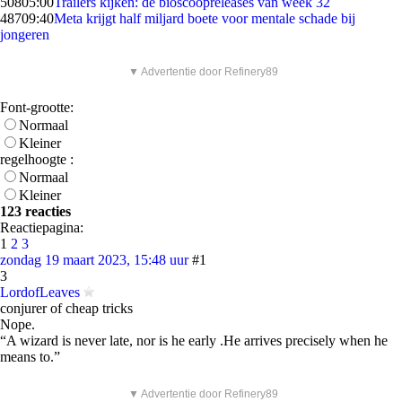
508
05:00
Trailers kijken: de bioscoopreleases van week 32
487
09:40
Meta krijgt half miljard boete voor mentale schade bij
jongeren
▼ Advertentie door Refinery89
Font-grootte:
Normaal
Kleiner
regelhoogte :
Normaal
Kleiner
123 reacties
Reactiepagina:
1
2
3
zondag 19 maart 2023, 15:48 uur
#1
3
LordofLeaves
conjurer of cheap tricks
Nope.
“A wizard is never late, nor is he early .He arrives precisely when he
means to.”
▼ Advertentie door Refinery89