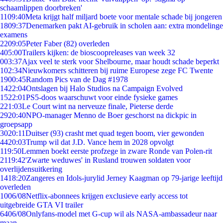
schaamlippen doorbreken'
11
09:40
Meta krijgt half miljard boete voor mentale schade bij jongeren
18
09:37
Denemarken pakt AI-gebruik in scholen aan: extra mondelinge
examens
22
09:05
Peter Faber (82) overleden
4
05:00
Trailers kijken: de bioscoopreleases van week 32
0
03:37
Ajax veel te sterk voor Shelbourne, maar houdt schade beperkt
1
02:34
Nieuwkomers schitteren bij ruime Europese zege FC Twente
19
00:45
Random Pics van de Dag #1978
14
22:04
Ontslagen bij Halo Studios na Campaign Evolved
15
22:01
PS5-doos waarschuwt voor einde fysieke games
2
21:03
Le Court wint na nerveuze finale, Pieterse derde
29
20:40
NPO-manager Menno de Boer geschorst na dickpic in
groepsapp
30
20:11
Duitser (93) crasht met quad tegen boom, vier gewonden
44
20:03
Trump wil dat J.D. Vance hem in 2028 opvolgt
1
19:50
Lemmen boekt eerste profzege in zware Ronde van Polen-rit
21
19:42
'Zwarte weduwes' in Rusland trouwen soldaten voor
overlijdensuitkering
14
18:20
Zangeres en Idols-jurylid Jerney Kaagman op 79-jarige leeftijd
overleden
10
06/08
Netflix-abonnees krijgen exclusieve early access tot
uitgebreide GTA VI trailer
64
06/08
Onlyfans-model met G-cup wil als NASA-ambassadeur naar
maan