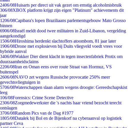
24
06/08
Huisarts per direct uit vak gezet om ernstig alcoholmisbruik
3
06/08
XBOX platform krijgt zijn eigen "Platinum" achievements dit
jaar
12
06/08
Capibara's lopen Braziliaans parlementsgebouw Mato Grosso
binnen
69
06/08
Israël meldt dood twee militairen in Zuid-Libanon, vergelding
aangekondigd
15
06/08
Hiroshima herdenkt slachtoffers atoombom, 81 jaar later
19
06/08
Drone met explosieven bij Duits vliegveld voedt vrees voor
hybride aanval
34
06/08
Wakker Dier dient klacht in tegen insectenfabriek Protix om
duurzaamheidsclaims
22
06/08
Iran en Oman eens over route Straat van Hormuz, VS
buitenspel
26
06/08
NAVO zet wegens Russische provocatie 250% meer
gevechtsvliegtuigen in
57
06/08
Waterschappen slaan alarm wegens droogte: Gereedschapskist
leeg
1
06/08
Forensics: Crime Scene Detective
23
06/08
Zorgmedewerkster die 's nachts haar vriend bezocht terecht
ontslagen
37
06/08
Random Pics van de Dag #1977
18
05/08
Datalek bij Bol en de Bijenkorf na cyberaanval op logistiek
partner Ceva