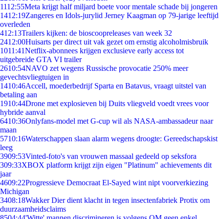
11
12:55
Meta krijgt half miljard boete voor mentale schade bij jongeren
14
12:19
Zangeres en Idols-jurylid Jerney Kaagman op 79-jarige leeftijd
overleden
4
12:13
Trailers kijken: de bioscoopreleases van week 32
24
12:00
Huisarts per direct uit vak gezet om ernstig alcoholmisbruik
10
11:41
Netflix-abonnees krijgen exclusieve early access tot
uitgebreide GTA VI trailer
26
10:54
NAVO zet wegens Russische provocatie 250% meer
gevechtsvliegtuigen in
14
10:46
Accell, moederbedrijf Sparta en Batavus, vraagt uitstel van
betaling aan
19
10:44
Drone met explosieven bij Duits vliegveld voedt vrees voor
hybride aanval
64
10:36
Onlyfans-model met G-cup wil als NASA-ambassadeur naar
maan
57
10:16
Waterschappen slaan alarm wegens droogte: Gereedschapskist
leeg
39
09:53
Vinted-foto's van vrouwen massaal gedeeld op seksfora
3
09:33
XBOX platform krijgt zijn eigen "Platinum" achievements dit
jaar
46
09:22
Progressieve Democraat El-Sayed wint nipt voorverkiezing
Michigan
34
08:18
Wakker Dier dient klacht in tegen insectenfabriek Protix om
duurzaamheidsclaims
85
04:44
'Witte' mannen discrimineren is volgens OM geen enkel