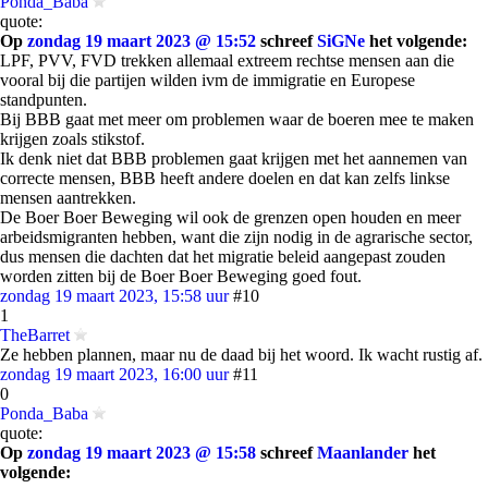
Ponda_Baba
quote:
Op
zondag 19 maart 2023 @ 15:52
schreef
SiGNe
het volgende:
LPF, PVV, FVD trekken allemaal extreem rechtse mensen aan die
vooral bij die partijen wilden ivm de immigratie en Europese
standpunten.
Bij BBB gaat met meer om problemen waar de boeren mee te maken
krijgen zoals stikstof.
Ik denk niet dat BBB problemen gaat krijgen met het aannemen van
correcte mensen, BBB heeft andere doelen en dat kan zelfs linkse
mensen aantrekken.
De Boer Boer Beweging wil ook de grenzen open houden en meer
arbeidsmigranten hebben, want die zijn nodig in de agrarische sector,
dus mensen die dachten dat het migratie beleid aangepast zouden
worden zitten bij de Boer Boer Beweging goed fout.
zondag 19 maart 2023, 15:58 uur
#10
1
TheBarret
Ze hebben plannen, maar nu de daad bij het woord. Ik wacht rustig af.
zondag 19 maart 2023, 16:00 uur
#11
0
Ponda_Baba
quote:
Op
zondag 19 maart 2023 @ 15:58
schreef
Maanlander
het
volgende: