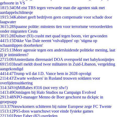
geboorte in VS
18
15:34
OM eist TBS tegen verwarde man die agenten stak met
aardappelschilmesje
19
15:34
Kabinet geeft bedrijven geen compensatie voor schade door
laagwater
36
15:28
Spaanse politie: minstens tien voor terrorisme veroordeelden
onder migranten Ceuta
30
15:28
Duitser (93) crasht met quad tegen boom, vier gewonden
44
15:15
Dikke Van Dale neemt 'vulvalippen' op: 'stigma op
schaamlippen doorbreken'
25
15:13
Meer agressie tegen een andersluidende politieke mening, laat
jij je intimideren?
27
15:09
Amsterdams dierenasiel DOA overspoeld met babykonijntjes
69
15:03
Israël meldt dood twee militairen in Zuid-Libanon, vergelding
aangekondigd
44
14:47
Trump wil dat J.D. Vance hem in 2028 opvolgt
21
14:43
'Zwarte weduwes' in Rusland trouwen soldaten voor
overlijdensuitkering
3
14:34
VrijMiBabes #316 (not very sfw!)
14
13:49
Ontslagen bij Halo Studios na Campaign Evolved
29
13:48
NPO-manager Menno de Boer geschorst na dickpic in
groepsapp
1
13:37
Nieuwkomers schitteren bij ruime Europese zege FC Twente
15
13:12
PS5-doos waarschuwt voor einde fysieke games
22
13:01
Peter Faber (82) overleden