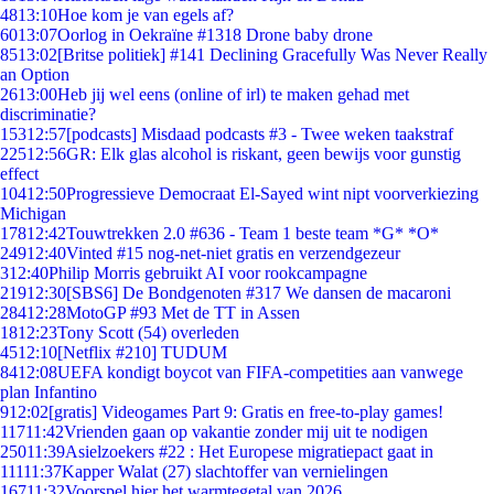
48
13:10
Hoe kom je van egels af?
60
13:07
Oorlog in Oekraïne #1318 Drone baby drone
85
13:02
[Britse politiek] #141 Declining Gracefully Was Never Really
an Option
26
13:00
Heb jij wel eens (online of irl) te maken gehad met
discriminatie?
153
12:57
[podcasts] Misdaad podcasts #3 - Twee weken taakstraf
225
12:56
GR: Elk glas alcohol is riskant, geen bewijs voor gunstig
effect
104
12:50
Progressieve Democraat El-Sayed wint nipt voorverkiezing
Michigan
178
12:42
Touwtrekken 2.0 #636 - Team 1 beste team *G* *O*
249
12:40
Vinted #15 nog-net-niet gratis en verzendgezeur
3
12:40
Philip Morris gebruikt AI voor rookcampagne
219
12:30
[SBS6] De Bondgenoten #317 We dansen de macaroni
284
12:28
MotoGP #93 Met de TT in Assen
18
12:23
Tony Scott (54) overleden
45
12:10
[Netflix #210] TUDUM
84
12:08
UEFA kondigt boycot van FIFA-competities aan vanwege
plan Infantino
9
12:02
[gratis] Videogames Part 9: Gratis en free-to-play games!
117
11:42
Vrienden gaan op vakantie zonder mij uit te nodigen
250
11:39
Asielzoekers #22 : Het Europese migratiepact gaat in
111
11:37
Kapper Walat (27) slachtoffer van vernielingen
167
11:32
Voorspel hier het warmtegetal van 2026