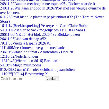
268
11:32
Banken met hoge rente topic #95 - Dichter naar de 0
240
11:26
Wie gaan er dood in 2026?Post met een vleugje cynisme de
overledenen.
6
11:26
Draai hier alle platen in je platenkast #32 (The Torture Never
Stops)
16
11:14
[Boekbespreking] Yesteryear - Caro Claire Burke
54
11:11
Post hier zo vaak mogelijk om 11:11 #39 Vanz11
266
11:06
[NET5] Het blok 2026 #32 Blokkendozen
264
11:05
Lied van de dag #52
79
11:05
Vuelta a España 2026 #1
11
11:00
Meest innovatieve game mechanics
236
10:56
Raad de Straat - Amsterdam - Deel 78
121
10:52
Nederland toen
113
10:48
[Wielrennen #616] Brennan!
54
10:47
Magic mushrooms
0
10:46
LG nas n1t1 - niet zichtbaar bij aansluiten
11
10:25
[RTL4] Bestemming X