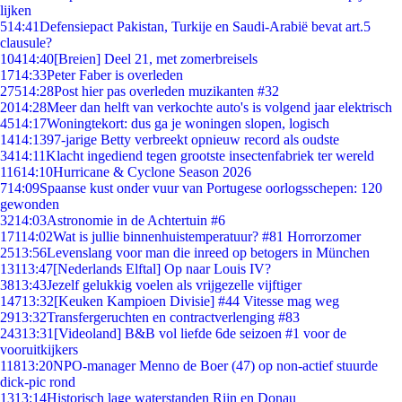
lijken
5
14:41
Defensiepact Pakistan, Turkije en Saudi-Arabië bevat art.5
clausule?
104
14:40
[Breien] Deel 21, met zomerbreisels
17
14:33
Peter Faber is overleden
275
14:28
Post hier pas overleden muzikanten #32
20
14:28
Meer dan helft van verkochte auto's is volgend jaar elektrisch
45
14:17
Woningtekort: dus ga je woningen slopen, logisch
14
14:13
97-jarige Betty verbreekt opnieuw record als oudste
34
14:11
Klacht ingediend tegen grootste insectenfabriek ter wereld
116
14:10
Hurricane & Cyclone Season 2026
7
14:09
Spaanse kust onder vuur van Portugese oorlogsschepen: 120
gewonden
32
14:03
Astronomie in de Achtertuin #6
171
14:02
Wat is jullie binnenhuistemperatuur? #81 Horrorzomer
25
13:56
Levenslang voor man die inreed op betogers in München
131
13:47
[Nederlands Elftal] Op naar Louis IV?
38
13:43
Jezelf gelukkig voelen als vrijgezelle vijftiger
147
13:32
[Keuken Kampioen Divisie] #44 Vitesse mag weg
29
13:32
Transfergeruchten en contractverlenging #83
243
13:31
[Videoland] B&B vol liefde 6de seizoen #1 voor de
vooruitkijkers
118
13:20
NPO-manager Menno de Boer (47) op non-actief stuurde
dick-pic rond
13
13:14
Historisch lage waterstanden Rijn en Donau