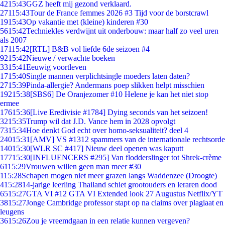
42
15:43
GGZ heeft mij gezond verklaard.
271
15:43
Tour de France femmes 2026 #3 Tijd voor de borstcrawl
19
15:43
Op vakantie met (kleine) kinderen #30
56
15:42
Techniekles verdwijnt uit onderbouw: maar half zo veel uren
als 2007
171
15:42
[RTL] B&B vol liefde 6de seizoen #4
92
15:42
Nieuwe / verwachte boeken
33
15:41
Eeuwig voortleven
17
15:40
Single mannen verplichtsingle moeders laten daten?
27
15:39
Pinda-allergie? Andermans poep slikken helpt misschien
192
15:38
[SBS6] De Oranjezomer #10 Helene je kan het niet stop
ermee
176
15:36
[Live Eredivisie #1784] Dying seconds van het seizoen!
32
15:35
Trump wil dat J.D. Vance hem in 2028 opvolgt
73
15:34
Hoe denkt God echt over homo-seksualiteit? deel 4
240
15:31
[AMV] VS #1312 spammers van de internationale rechtsorde
140
15:30
[WLR SC #417] Nieuw deel openen was kaputt
177
15:30
[INFLUENCERS #295] Van flodderslinger tot Shrek-crème
61
15:29
Vrouwen willen geen man meer #30
1
15:28
Schapen mogen niet meer grazen langs Waddenzee (Droogte)
4
15:28
14-jarige leerling Thailand schiet grootouders en leraren dood
65
15:27
GTA VI #12 GTA VI Extended look 27 Augustus Netflix/YT
38
15:27
Jonge Cambridge professor stapt op na claims over plagiaat en
leugens
36
15:26
Zou je vreemdgaan in een relatie kunnen vergeven?