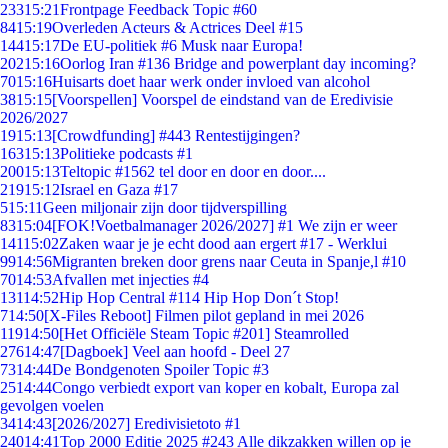
233
15:21
Frontpage Feedback Topic #60
84
15:19
Overleden Acteurs & Actrices Deel #15
144
15:17
De EU-politiek #6 Musk naar Europa!
202
15:16
Oorlog Iran #136 Bridge and powerplant day incoming?
70
15:16
Huisarts doet haar werk onder invloed van alcohol
38
15:15
[Voorspellen] Voorspel de eindstand van de Eredivisie
2026/2027
19
15:13
[Crowdfunding] #443 Rentestijgingen?
163
15:13
Politieke podcasts #1
200
15:13
Teltopic #1562 tel door en door en door....
219
15:12
Israel en Gaza #17
5
15:11
Geen miljonair zijn door tijdverspilling
83
15:04
[FOK!Voetbalmanager 2026/2027] #1 We zijn er weer
141
15:02
Zaken waar je je echt dood aan ergert #17 - Werklui
99
14:56
Migranten breken door grens naar Ceuta in Spanje,l #10
70
14:53
Afvallen met injecties #4
131
14:52
Hip Hop Central #114 Hip Hop Don´t Stop!
7
14:50
[X-Files Reboot] Filmen pilot gepland in mei 2026
119
14:50
[Het Officiële Steam Topic #201] Steamrolled
276
14:47
[Dagboek] Veel aan hoofd - Deel 27
73
14:44
De Bondgenoten Spoiler Topic #3
25
14:44
Congo verbiedt export van koper en kobalt, Europa zal
gevolgen voelen
34
14:43
[2026/2027] Eredivisietoto #1
240
14:41
Top 2000 Editie 2025 #243 Alle dikzakken willen op je