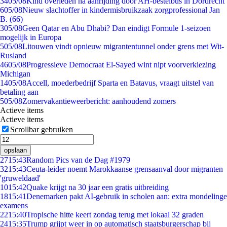
34
05/08
Kind overleden na aanrijding door AH-bestelbus in Dordrecht
6
05/08
Nieuw slachtoffer in kindermisbruikzaak zorgprofessional Jan
B. (66)
3
05/08
Geen Qatar en Abu Dhabi? Dan eindigt Formule 1-seizoen
mogelijk in Europa
5
05/08
Litouwen vindt opnieuw migrantentunnel onder grens met Wit-
Rusland
46
05/08
Progressieve Democraat El-Sayed wint nipt voorverkiezing
Michigan
14
05/08
Accell, moederbedrijf Sparta en Batavus, vraagt uitstel van
betaling aan
5
05/08
Zomervakantieweerbericht: aanhoudend zomers
Actieve items
Actieve items
Scrollbar gebruiken
opslaan
27
15:43
Random Pics van de Dag #1979
32
15:43
Ceuta-leider noemt Marokkaanse grensaanval door migranten
'gruweldaad'
10
15:42
Quake krijgt na 30 jaar een gratis uitbreiding
18
15:41
Denemarken pakt AI-gebruik in scholen aan: extra mondelinge
examens
22
15:40
Tropische hitte keert zondag terug met lokaal 32 graden
24
15:35
Trump grijpt weer in op automatisch staatsburgerschap bij