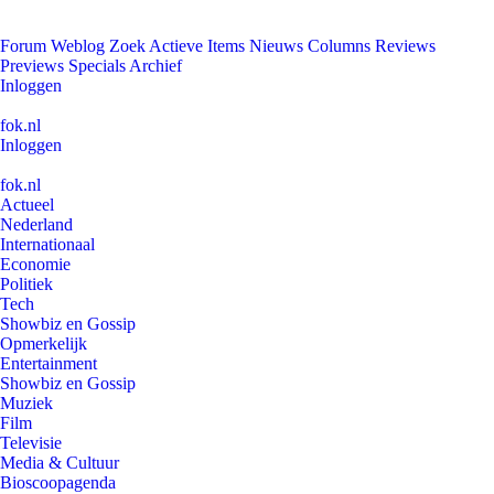
Forum
Weblog
Zoek
Actieve Items
Nieuws
Columns
Reviews
Previews
Specials
Archief
Inloggen
fok.nl
Inloggen
fok.nl
Actueel
Nederland
Internationaal
Economie
Politiek
Tech
Showbiz en Gossip
Opmerkelijk
Entertainment
Showbiz en Gossip
Muziek
Film
Televisie
Media & Cultuur
Bioscoopagenda