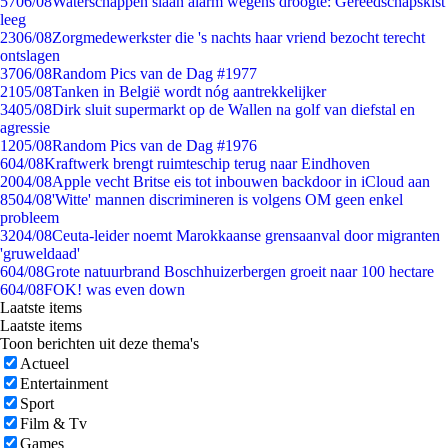
57
06/08
Waterschappen slaan alarm wegens droogte: Gereedschapskist
leeg
23
06/08
Zorgmedewerkster die 's nachts haar vriend bezocht terecht
ontslagen
37
06/08
Random Pics van de Dag #1977
21
05/08
Tanken in België wordt nóg aantrekkelijker
34
05/08
Dirk sluit supermarkt op de Wallen na golf van diefstal en
agressie
12
05/08
Random Pics van de Dag #1976
6
04/08
Kraftwerk brengt ruimteschip terug naar Eindhoven
20
04/08
Apple vecht Britse eis tot inbouwen backdoor in iCloud aan
85
04/08
'Witte' mannen discrimineren is volgens OM geen enkel
probleem
32
04/08
Ceuta-leider noemt Marokkaanse grensaanval door migranten
'gruweldaad'
6
04/08
Grote natuurbrand Boschhuizerbergen groeit naar 100 hectare
6
04/08
FOK! was even down
Laatste items
Laatste items
Toon berichten uit deze thema's
Actueel
Entertainment
Sport
Film & Tv
Games