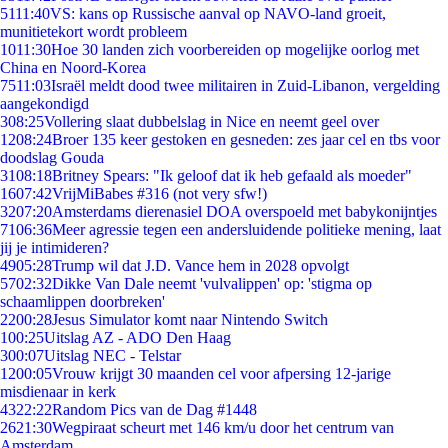
51
11:40
VS: kans op Russische aanval op NAVO-land groeit,
munitietekort wordt probleem
10
11:30
Hoe 30 landen zich voorbereiden op mogelijke oorlog met
China en Noord-Korea
75
11:03
Israël meldt dood twee militairen in Zuid-Libanon, vergelding
aangekondigd
3
08:25
Vollering slaat dubbelslag in Nice en neemt geel over
12
08:24
Broer 135 keer gestoken en gesneden: zes jaar cel en tbs voor
doodslag Gouda
31
08:18
Britney Spears: "Ik geloof dat ik heb gefaald als moeder"
16
07:42
VrijMiBabes #316 (not very sfw!)
32
07:20
Amsterdams dierenasiel DOA overspoeld met babykonijntjes
71
06:36
Meer agressie tegen een andersluidende politieke mening, laat
jij je intimideren?
49
05:28
Trump wil dat J.D. Vance hem in 2028 opvolgt
57
02:32
Dikke Van Dale neemt 'vulvalippen' op: 'stigma op
schaamlippen doorbreken'
22
00:28
Jesus Simulator komt naar Nintendo Switch
1
00:25
Uitslag AZ - ADO Den Haag
3
00:07
Uitslag NEC - Telstar
12
00:05
Vrouw krijgt 30 maanden cel voor afpersing 12-jarige
misdienaar in kerk
43
22:22
Random Pics van de Dag #1448
26
21:30
Wegpiraat scheurt met 146 km/u door het centrum van
Amsterdam