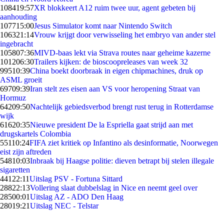
1084
19:57
XR blokkeert A12 ruim twee uur, agent gebeten bij
aanhouding
1077
15:00
Jesus Simulator komt naar Nintendo Switch
1063
21:14
Vrouw krijgt door verwisseling het embryo van ander stel
ingebracht
1058
07:36
MIVD-baas lekt via Strava routes naar geheime kazerne
1012
06:30
Trailers kijken: de bioscoopreleases van week 32
995
10:39
China boekt doorbraak in eigen chipmachines, druk op
ASML groeit
697
09:39
Iran stelt zes eisen aan VS voor heropening Straat van
Hormuz
642
09:50
Nachtelijk gebiedsverbod brengt rust terug in Rotterdamse
wijk
616
20:35
Nieuwe president De la Espriella gaat strijd aan met
drugskartels Colombia
551
10:24
FIFA ziet kritiek op Infantino als desinformatie, Noorwegen
eist zijn aftreden
548
10:03
Inbraak bij Haagse politie: dieven betrapt bij stelen illegale
sigaretten
441
22:11
Uitslag PSV - Fortuna Sittard
288
22:13
Vollering slaat dubbelslag in Nice en neemt geel over
285
00:01
Uitslag AZ - ADO Den Haag
280
19:21
Uitslag NEC - Telstar