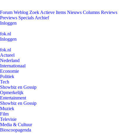
Forum
Weblog
Zoek
Actieve Items
Nieuws
Columns
Reviews
Previews
Specials
Archief
Inloggen
fok.nl
Inloggen
fok.nl
Actueel
Nederland
Internationaal
Economie
Politiek
Tech
Showbiz en Gossip
Opmerkelijk
Entertainment
Showbiz en Gossip
Muziek
Film
Televisie
Media & Cultuur
Bioscoopagenda