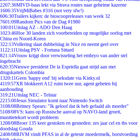
22
07:36
MIVD-baas lekt via Strava routes naar geheime kazerne
16
06:35
VrijMiBabes #316 (not very sfw!)
6
06:30
Trailers kijken: de bioscoopreleases van week 32
76
01:09
Random Pics van de Dag #1980
1
00:01
Uitslag AZ - ADO Den Haag
10
23:46
Hoe 30 landen zich voorbereiden op mogelijke oorlog met
China en Noord-Korea
3
22:13
Vollering slaat dubbelslag in Nice en neemt geel over
11
22:11
Uitslag PSV - Fortuna Sittard
8
21:14
Vrouw krijgt door verwisseling het embryo van ander stel
ingebracht
6
20:35
Nieuwe president De la Espriella gaat strijd aan met
drugskartels Colombia
13
20:11
Geen 'happy end' bij seksdate via Kinky.nl
41
19:57
XR blokkeert A12 ruim twee uur, agent gebeten bij
aanhouding
3
19:21
Uitslag NEC - Telstar
22
15:00
Jesus Simulator komt naar Nintendo Switch
31
08/08
Britney Spears: "Ik geloof dat ik heb gefaald als moeder"
51
08/08
VS: kans op Russische aanval op NAVO-land groeit,
munitietekort wordt probleem
12
08/08
Broer 135 keer gestoken en gesneden: zes jaar cel en tbs voor
doodslag Gouda
24
08/08
RIVM vindt PFAS in al de geteste moedermelk, borstvoeding
blijft advies