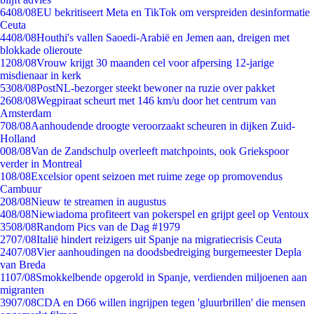
64
08/08
EU bekritiseert Meta en TikTok om verspreiden desinformatie
Ceuta
44
08/08
Houthi's vallen Saoedi-Arabië en Jemen aan, dreigen met
blokkade olieroute
12
08/08
Vrouw krijgt 30 maanden cel voor afpersing 12-jarige
misdienaar in kerk
53
08/08
PostNL-bezorger steekt bewoner na ruzie over pakket
26
08/08
Wegpiraat scheurt met 146 km/u door het centrum van
Amsterdam
7
08/08
Aanhoudende droogte veroorzaakt scheuren in dijken Zuid-
Holland
0
08/08
Van de Zandschulp overleeft matchpoints, ook Griekspoor
verder in Montreal
1
08/08
Excelsior opent seizoen met ruime zege op promovendus
Cambuur
2
08/08
Nieuw te streamen in augustus
4
08/08
Niewiadoma profiteert van pokerspel en grijpt geel op Ventoux
35
08/08
Random Pics van de Dag #1979
27
07/08
Italië hindert reizigers uit Spanje na migratiecrisis Ceuta
24
07/08
Vier aanhoudingen na doodsbedreiging burgemeester Depla
van Breda
11
07/08
Smokkelbende opgerold in Spanje, verdienden miljoenen aan
migranten
39
07/08
CDA en D66 willen ingrijpen tegen 'gluurbrillen' die mensen