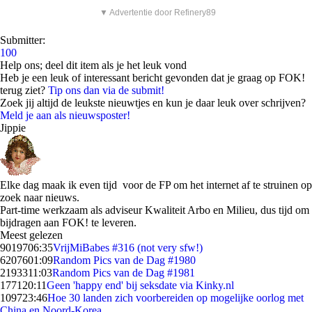
▼ Advertentie door Refinery89
Submitter:
100
Help ons; deel dit item als je het leuk vond
Heb je een leuk of interessant bericht gevonden dat je graag op FOK!
terug ziet?
Tip ons dan via de submit!
Zoek jij altijd de leukste nieuwtjes en kun je daar leuk over schrijven?
Meld je aan als nieuwsposter!
Jippie
Elke dag maak ik even tijd voor de FP om het internet af te struinen op
zoek naar nieuws.
Part-time werkzaam als adviseur Kwaliteit Arbo en Milieu, dus tijd om
bijdragen aan FOK! te leveren.
Meest gelezen
90197
06:35
VrijMiBabes #316 (not very sfw!)
62076
01:09
Random Pics van de Dag #1980
21933
11:03
Random Pics van de Dag #1981
1771
20:11
Geen 'happy end' bij seksdate via Kinky.nl
1097
23:46
Hoe 30 landen zich voorbereiden op mogelijke oorlog met
China en Noord-Korea