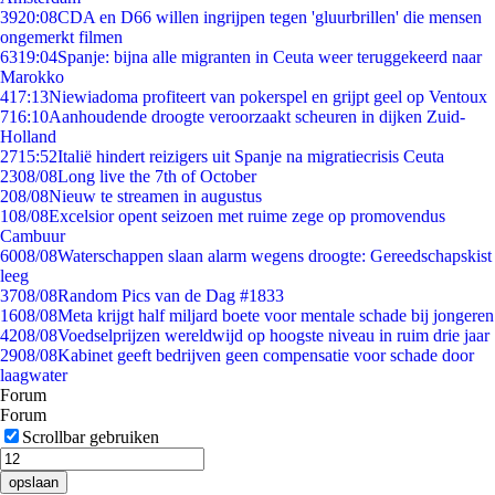
39
20:08
CDA en D66 willen ingrijpen tegen 'gluurbrillen' die mensen
ongemerkt filmen
63
19:04
Spanje: bijna alle migranten in Ceuta weer teruggekeerd naar
Marokko
4
17:13
Niewiadoma profiteert van pokerspel en grijpt geel op Ventoux
7
16:10
Aanhoudende droogte veroorzaakt scheuren in dijken Zuid-
Holland
27
15:52
Italië hindert reizigers uit Spanje na migratiecrisis Ceuta
23
08/08
Long live the 7th of October
2
08/08
Nieuw te streamen in augustus
1
08/08
Excelsior opent seizoen met ruime zege op promovendus
Cambuur
60
08/08
Waterschappen slaan alarm wegens droogte: Gereedschapskist
leeg
37
08/08
Random Pics van de Dag #1833
16
08/08
Meta krijgt half miljard boete voor mentale schade bij jongeren
42
08/08
Voedselprijzen wereldwijd op hoogste niveau in ruim drie jaar
29
08/08
Kabinet geeft bedrijven geen compensatie voor schade door
laagwater
Forum
Forum
Scrollbar gebruiken
opslaan