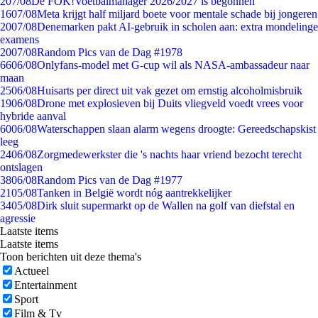
2
07/08
De FOK!Voetbalmanager 2026/2027 is begonnen
16
07/08
Meta krijgt half miljard boete voor mentale schade bij jongeren
20
07/08
Denemarken pakt AI-gebruik in scholen aan: extra mondelinge
examens
20
07/08
Random Pics van de Dag #1978
66
06/08
Onlyfans-model met G-cup wil als NASA-ambassadeur naar
maan
25
06/08
Huisarts per direct uit vak gezet om ernstig alcoholmisbruik
19
06/08
Drone met explosieven bij Duits vliegveld voedt vrees voor
hybride aanval
60
06/08
Waterschappen slaan alarm wegens droogte: Gereedschapskist
leeg
24
06/08
Zorgmedewerkster die 's nachts haar vriend bezocht terecht
ontslagen
38
06/08
Random Pics van de Dag #1977
21
05/08
Tanken in België wordt nóg aantrekkelijker
34
05/08
Dirk sluit supermarkt op de Wallen na golf van diefstal en
agressie
Laatste items
Laatste items
Toon berichten uit deze thema's
Actueel
Entertainment
Sport
Film & Tv