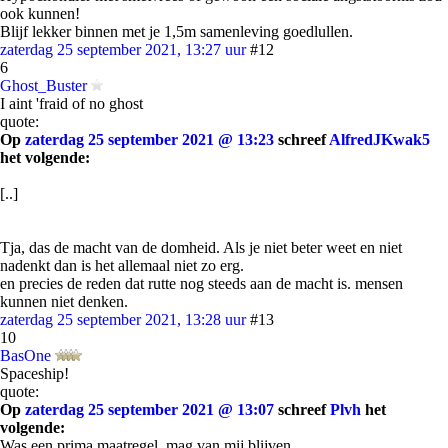
ook kunnen!
Blijf lekker binnen met je 1,5m samenleving goedlullen.
zaterdag 25 september 2021, 13:27 uur
#12
6
Ghost_Buster
I aint 'fraid of no ghost
quote:
Op
zaterdag 25 september 2021 @ 13:23
schreef
AlfredJKwak5
het volgende:
[..]
Tja, das de macht van de domheid. Als je niet beter weet en niet
nadenkt dan is het allemaal niet zo erg.
en precies de reden dat rutte nog steeds aan de macht is. mensen
kunnen niet denken.
zaterdag 25 september 2021, 13:28 uur
#13
10
BasOne
Spaceship!
quote:
Op
zaterdag 25 september 2021 @ 13:07
schreef
Plvh
het
volgende:
Was een prima maatregel, mag van mij blijven.