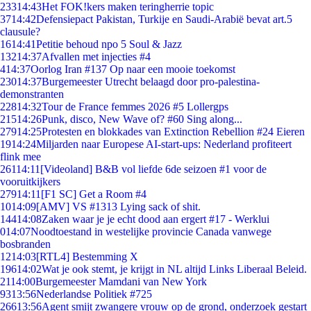
233
14:43
Het FOK!kers maken teringherrie topic
37
14:42
Defensiepact Pakistan, Turkije en Saudi-Arabië bevat art.5
clausule?
16
14:41
Petitie behoud npo 5 Soul & Jazz
132
14:37
Afvallen met injecties #4
4
14:37
Oorlog Iran #137 Op naar een mooie toekomst
230
14:37
Burgemeester Utrecht belaagd door pro-palestina-
demonstranten
228
14:32
Tour de France femmes 2026 #5 Lollergps
215
14:26
Punk, disco, New Wave of? #60 Sing along...
279
14:25
Protesten en blokkades van Extinction Rebellion #24 Eieren
19
14:24
Miljarden naar Europese AI-start-ups: Nederland profiteert
flink mee
261
14:11
[Videoland] B&B vol liefde 6de seizoen #1 voor de
vooruitkijkers
279
14:11
[F1 SC] Get a Room #4
10
14:09
[AMV] VS #1313 Lying sack of shit.
144
14:08
Zaken waar je je echt dood aan ergert #17 - Werklui
0
14:07
Noodtoestand in westelijke provincie Canada vanwege
bosbranden
12
14:03
[RTL4] Bestemming X
196
14:02
Wat je ook stemt, je krijgt in NL altijd Links Liberaal Beleid.
21
14:00
Burgemeester Mamdani van New York
93
13:56
Nederlandse Politiek #725
266
13:56
Agent smijt zwangere vrouw op de grond, onderzoek gestart