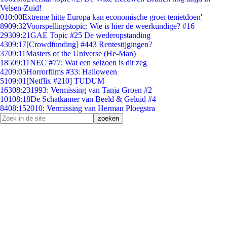
Velsen-Zuid!
0
10:00
Extreme hitte Europa kan economische groei tenietdoen'
89
09:32
Voorspellingstopic: Wie is hier de weerkundige? #16
293
09:21
GAE Topic #25 De wederopstanding
43
09:17
[Crowdfunding] #443 Rentestijgingen?
37
09:11
Masters of the Universe (He-Man)
185
09:11
NEC #77: Wat een seizoen is dit zeg
42
09:05
Horrorfilms #33: Halloween
51
09:01
[Netflix #210] TUDUM
163
08:23
1993: Vermissing van Tanja Groen #2
101
08:18
De Schatkamer van Beeld & Geluid #4
84
08:15
2010: Vermissing van Herman Ploegstra