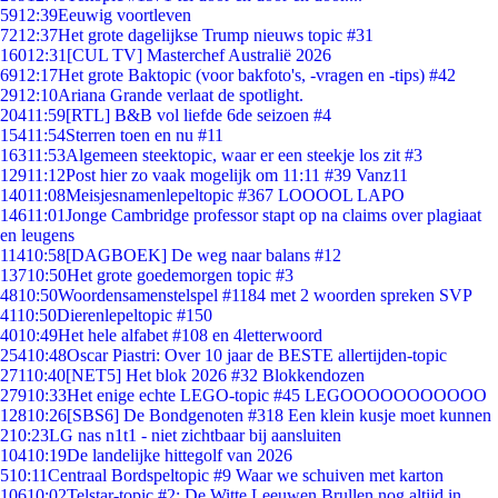
59
12:39
Eeuwig voortleven
72
12:37
Het grote dagelijkse Trump nieuws topic #31
160
12:31
[CUL TV] Masterchef Australië 2026
69
12:17
Het grote Baktopic (voor bakfoto's, -vragen en -tips) #42
29
12:10
Ariana Grande verlaat de spotlight.
204
11:59
[RTL] B&B vol liefde 6de seizoen #4
154
11:54
Sterren toen en nu #11
163
11:53
Algemeen steektopic, waar er een steekje los zit #3
129
11:12
Post hier zo vaak mogelijk om 11:11 #39 Vanz11
140
11:08
Meisjesnamenlepeltopic #367 LOOOOL LAPO
146
11:01
Jonge Cambridge professor stapt op na claims over plagiaat
en leugens
114
10:58
[DAGBOEK] De weg naar balans #12
137
10:50
Het grote goedemorgen topic #3
48
10:50
Woordensamenstelspel #1184 met 2 woorden spreken SVP
41
10:50
Dierenlepeltopic #150
40
10:49
Het hele alfabet #108 en 4letterwoord
254
10:48
Oscar Piastri: Over 10 jaar de BESTE allertijden-topic
271
10:40
[NET5] Het blok 2026 #32 Blokkendozen
279
10:33
Het enige echte LEGO-topic #45 LEGOOOOOOOOOOO
128
10:26
[SBS6] De Bondgenoten #318 Een klein kusje moet kunnen
2
10:23
LG nas n1t1 - niet zichtbaar bij aansluiten
104
10:19
De landelijke hittegolf van 2026
5
10:11
Centraal Bordspeltopic #9 Waar we schuiven met karton
106
10:02
Telstar-topic #2: De Witte Leeuwen Brullen nog altijd in