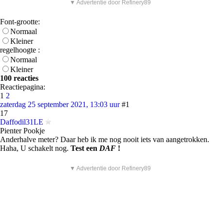
▼ Advertentie door Refinery89
Font-grootte:
Normaal
Kleiner
regelhoogte :
Normaal
Kleiner
100 reacties
Reactiepagina:
1
2
zaterdag 25 september 2021, 13:03 uur
#1
17
Daffodil31LE
Pienter Pookje
Anderhalve meter? Daar heb ik me nog nooit iets van aangetrokken.
Haha, U schakelt nog.
Test een
DAF
!
▼ Advertentie door Refinery89