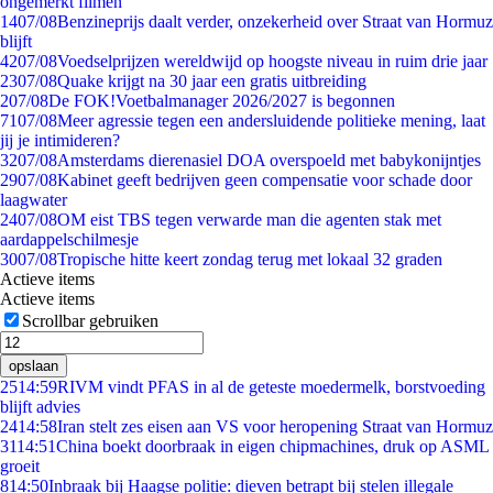
ongemerkt filmen
14
07/08
Benzineprijs daalt verder, onzekerheid over Straat van Hormuz
blijft
42
07/08
Voedselprijzen wereldwijd op hoogste niveau in ruim drie jaar
23
07/08
Quake krijgt na 30 jaar een gratis uitbreiding
2
07/08
De FOK!Voetbalmanager 2026/2027 is begonnen
71
07/08
Meer agressie tegen een andersluidende politieke mening, laat
jij je intimideren?
32
07/08
Amsterdams dierenasiel DOA overspoeld met babykonijntjes
29
07/08
Kabinet geeft bedrijven geen compensatie voor schade door
laagwater
24
07/08
OM eist TBS tegen verwarde man die agenten stak met
aardappelschilmesje
30
07/08
Tropische hitte keert zondag terug met lokaal 32 graden
Actieve items
Actieve items
Scrollbar gebruiken
opslaan
25
14:59
RIVM vindt PFAS in al de geteste moedermelk, borstvoeding
blijft advies
24
14:58
Iran stelt zes eisen aan VS voor heropening Straat van Hormuz
31
14:51
China boekt doorbraak in eigen chipmachines, druk op ASML
groeit
8
14:50
Inbraak bij Haagse politie: dieven betrapt bij stelen illegale