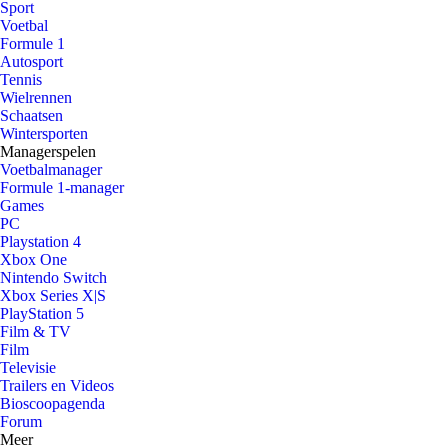
Sport
Voetbal
Formule 1
Autosport
Tennis
Wielrennen
Schaatsen
Wintersporten
Managerspelen
Voetbalmanager
Formule 1-manager
Games
PC
Playstation 4
Xbox One
Nintendo Switch
Xbox Series X|S
PlayStation 5
Film & TV
Film
Televisie
Trailers en Videos
Bioscoopagenda
Forum
Meer