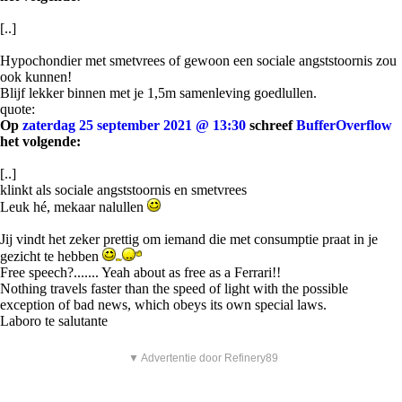
[..]
Hypochondier met smetvrees of gewoon een sociale angststoornis zou
ook kunnen!
Blijf lekker binnen met je 1,5m samenleving goedlullen.
quote:
Op
zaterdag 25 september 2021 @ 13:30
schreef
BufferOverflow
het volgende:
[..]
klinkt als sociale angststoornis en smetvrees
Leuk hé, mekaar nalullen
Jij vindt het zeker prettig om iemand die met consumptie praat in je
gezicht te hebben
Free speech?....... Yeah about as free as a Ferrari!!
Nothing travels faster than the speed of light with the possible
exception of bad news, which obeys its own special laws.
Laboro te salutante
▼ Advertentie door Refinery89