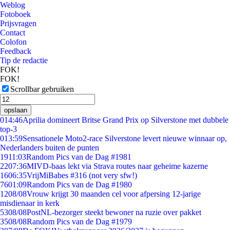
Weblog
Fotoboek
Prijsvragen
Contact
Colofon
Feedback
Tip de redactie
FOK!
FOK!
Scrollbar gebruiken
opslaan
0
14:46
Aprilia domineert Britse Grand Prix op Silverstone met dubbele
top-3
0
13:59
Sensationele Moto2-race Silverstone levert nieuwe winnaar op,
Nederlanders buiten de punten
19
11:03
Random Pics van de Dag #1981
22
07:36
MIVD-baas lekt via Strava routes naar geheime kazerne
16
06:35
VrijMiBabes #316 (not very sfw!)
76
01:09
Random Pics van de Dag #1980
12
08/08
Vrouw krijgt 30 maanden cel voor afpersing 12-jarige
misdienaar in kerk
53
08/08
PostNL-bezorger steekt bewoner na ruzie over pakket
35
08/08
Random Pics van de Dag #1979