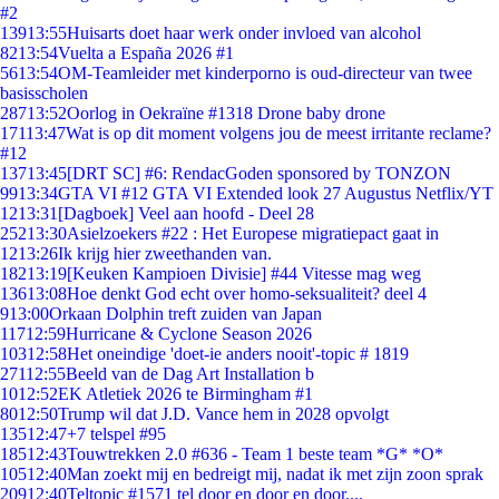
#2
139
13:55
Huisarts doet haar werk onder invloed van alcohol
82
13:54
Vuelta a España 2026 #1
56
13:54
OM-Teamleider met kinderporno is oud-directeur van twee
basisscholen
287
13:52
Oorlog in Oekraïne #1318 Drone baby drone
171
13:47
Wat is op dit moment volgens jou de meest irritante reclame?
#12
137
13:45
[DRT SC] #6: RendacGoden sponsored by TONZON
99
13:34
GTA VI #12 GTA VI Extended look 27 Augustus Netflix/YT
12
13:31
[Dagboek] Veel aan hoofd - Deel 28
252
13:30
Asielzoekers #22 : Het Europese migratiepact gaat in
12
13:26
Ik krijg hier zweethanden van.
182
13:19
[Keuken Kampioen Divisie] #44 Vitesse mag weg
136
13:08
Hoe denkt God echt over homo-seksualiteit? deel 4
9
13:00
Orkaan Dolphin treft zuiden van Japan
117
12:59
Hurricane & Cyclone Season 2026
103
12:58
Het oneindige 'doet-ie anders nooit'-topic # 1819
271
12:55
Beeld van de Dag Art Installation b
10
12:52
EK Atletiek 2026 te Birmingham #1
80
12:50
Trump wil dat J.D. Vance hem in 2028 opvolgt
135
12:47
+7 telspel #95
185
12:43
Touwtrekken 2.0 #636 - Team 1 beste team *G* *O*
105
12:40
Man zoekt mij en bedreigt mij, nadat ik met zijn zoon sprak
209
12:40
Teltopic #1571 tel door en door en door....