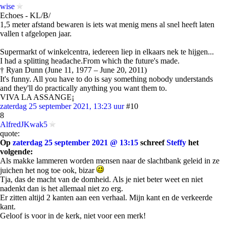
wise
Echoes - KL/B/
1,5 meter afstand bewaren is iets wat menig mens al snel heeft laten
vallen t afgelopen jaar.
Supermarkt of winkelcentra, iedereen liep in elkaars nek te hijgen...
I had a splitting headache.From which the future's made.
† Ryan Dunn (June 11, 1977 – June 20, 2011)
It's funny. All you have to do is say something nobody understands
and they'll do practically anything you want them to.
VIVA LA ASSANGE¡
zaterdag 25 september 2021, 13:23 uur
#10
8
AlfredJKwak5
quote:
Op
zaterdag 25 september 2021 @ 13:15
schreef
Steffy
het
volgende:
Als makke lammeren worden mensen naar de slachtbank geleid in ze
juichen het nog toe ook, bizar
Tja, das de macht van de domheid. Als je niet beter weet en niet
nadenkt dan is het allemaal niet zo erg.
Er zitten altijd 2 kanten aan een verhaal. Mijn kant en de verkeerde
kant.
Geloof is voor in de kerk, niet voor een merk!