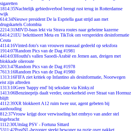
sigaretten
18
14:35
Nachtelijk gebiedsverbod brengt rust terug in Rotterdamse
wijk
6
14:34
Nieuwe president De la Espriella gaat strijd aan met
drugskartels Colombia
22
14:31
MIVD-baas lekt via Strava routes naar geheime kazerne
64
14:21
EU bekritiseert Meta en TikTok om verspreiden desinformatie
Ceuta
41
14:16
Vinted-foto's van vrouwen massaal gedeeld op seksfora
19
14:07
Random Pics van de Dag #1981
44
14:03
Houthi's vallen Saoedi-Arabië en Jemen aan, dreigen met
blokkade olieroute
20
13:47
Random Pics van de Dag #1978
76
13:16
Random Pics van de Dag #1980
13
13:16
FIFA ziet kritiek op Infantino als desinformatie, Noorwegen
eist zijn aftreden
13
13:10
Geen 'happy end' bij seksdate via Kinky.nl
14
13:06
Benzineprijs daalt verder, onzekerheid over Straat van Hormuz
blijft
41
12:39
XR blokkeert A12 ruim twee uur, agent gebeten bij
aanhouding
8
12:37
Vrouw krijgt door verwisseling het embryo van ander stel
ingebracht
11
12:30
Uitslag PSV - Fortuna Sittard
53
11:42
PostNL-bezorger steekt bewoner na ruzie over pakket