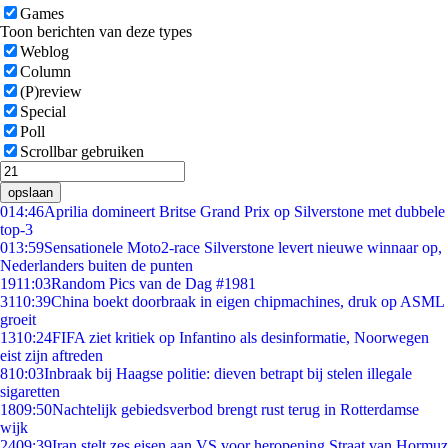
Games
Toon berichten van deze types
Weblog
Column
(P)review
Special
Poll
Scrollbar gebruiken
opslaan
0
14:46
Aprilia domineert Britse Grand Prix op Silverstone met dubbele
top-3
0
13:59
Sensationele Moto2-race Silverstone levert nieuwe winnaar op,
Nederlanders buiten de punten
19
11:03
Random Pics van de Dag #1981
31
10:39
China boekt doorbraak in eigen chipmachines, druk op ASML
groeit
13
10:24
FIFA ziet kritiek op Infantino als desinformatie, Noorwegen
eist zijn aftreden
8
10:03
Inbraak bij Haagse politie: dieven betrapt bij stelen illegale
sigaretten
18
09:50
Nachtelijk gebiedsverbod brengt rust terug in Rotterdamse
wijk
24
09:39
Iran stelt zes eisen aan VS voor heropening Straat van Hormuz