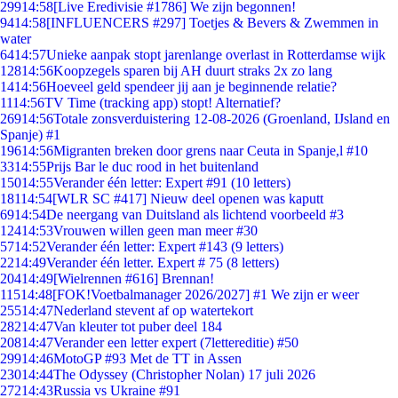
299
14:58
[Live Eredivisie #1786] We zijn begonnen!
94
14:58
[INFLUENCERS #297] Toetjes & Bevers & Zwemmen in
water
64
14:57
Unieke aanpak stopt jarenlange overlast in Rotterdamse wijk
128
14:56
Koopzegels sparen bij AH duurt straks 2x zo lang
14
14:56
Hoeveel geld spendeer jij aan je beginnende relatie?
11
14:56
TV Time (tracking app) stopt! Alternatief?
269
14:56
Totale zonsverduistering 12-08-2026 (Groenland, IJsland en
Spanje) #1
196
14:56
Migranten breken door grens naar Ceuta in Spanje,l #10
33
14:55
Prijs Bar le duc rood in het buitenland
150
14:55
Verander één letter: Expert #91 (10 letters)
181
14:54
[WLR SC #417] Nieuw deel openen was kaputt
69
14:54
De neergang van Duitsland als lichtend voorbeeld #3
124
14:53
Vrouwen willen geen man meer #30
57
14:52
Verander één letter: Expert #143 (9 letters)
22
14:49
Verander één letter. Expert # 75 (8 letters)
204
14:49
[Wielrennen #616] Brennan!
115
14:48
[FOK!Voetbalmanager 2026/2027] #1 We zijn er weer
255
14:47
Nederland stevent af op watertekort
282
14:47
Van kleuter tot puber deel 184
208
14:47
Verander een letter expert (7lettereditie) #50
299
14:46
MotoGP #93 Met de TT in Assen
230
14:44
The Odyssey (Christopher Nolan) 17 juli 2026
272
14:43
Russia vs Ukraine #91