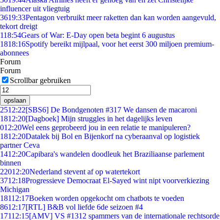
influencer uit vliegtuig
36
19:33
Pentagon verbruikt meer raketten dan kan worden aangevuld,
tekort dreigt
1
18:54
Gears of War: E-Day open beta begint 6 augustus
18
18:16
Spotify bereikt mijlpaal, voor het eerst 300 miljoen premium-
abonnees
Forum
Forum
Scrollbar gebruiken
opslaan
25
12:22
[SBS6] De Bondgenoten #317 We dansen de macaroni
18
12:20
[Dagboek] Mijn struggles in het dagelijks leven
0
12:20
Wel eens geprobeerd jou in een relatie te manipuleren?
18
12:20
Datalek bij Bol en Bijenkorf na cyberaanval op logistiek
partner Ceva
14
12:20
Capibara's wandelen doodleuk het Braziliaanse parlement
binnen
220
12:20
Nederland stevent af op watertekort
37
12:18
Progressieve Democraat El-Sayed wint nipt voorverkiezing
Michigan
181
12:17
Boeken worden opgekocht om chatbots te voeden
86
12:17
[RTL] B&B vol liefde 6de seizoen #4
171
12:15
[AMV] VS #1312 spammers van de internationale rechtsorde