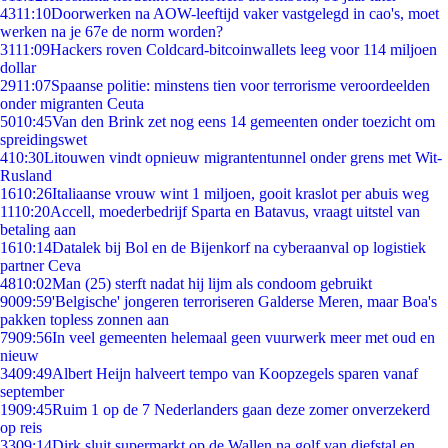
43
11:10
Doorwerken na AOW-leeftijd vaker vastgelegd in cao's, moet
werken na je 67e de norm worden?
31
11:09
Hackers roven Coldcard-bitcoinwallets leeg voor 114 miljoen
dollar
29
11:07
Spaanse politie: minstens tien voor terrorisme veroordeelden
onder migranten Ceuta
50
10:45
Van den Brink zet nog eens 14 gemeenten onder toezicht om
spreidingswet
4
10:30
Litouwen vindt opnieuw migrantentunnel onder grens met Wit-
Rusland
16
10:26
Italiaanse vrouw wint 1 miljoen, gooit kraslot per abuis weg
11
10:20
Accell, moederbedrijf Sparta en Batavus, vraagt uitstel van
betaling aan
16
10:14
Datalek bij Bol en de Bijenkorf na cyberaanval op logistiek
partner Ceva
48
10:02
Man (25) sterft nadat hij lijm als condoom gebruikt
90
09:59
'Belgische' jongeren terroriseren Galderse Meren, maar Boa's
pakken topless zonnen aan
79
09:56
In veel gemeenten helemaal geen vuurwerk meer met oud en
nieuw
34
09:49
Albert Heijn halveert tempo van Koopzegels sparen vanaf
september
19
09:45
Ruim 1 op de 7 Nederlanders gaan deze zomer onverzekerd
op reis
33
09:14
Dirk sluit supermarkt op de Wallen na golf van diefstal en