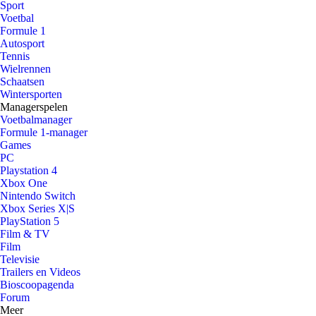
Sport
Voetbal
Formule 1
Autosport
Tennis
Wielrennen
Schaatsen
Wintersporten
Managerspelen
Voetbalmanager
Formule 1-manager
Games
PC
Playstation 4
Xbox One
Nintendo Switch
Xbox Series X|S
PlayStation 5
Film & TV
Film
Televisie
Trailers en Videos
Bioscoopagenda
Forum
Meer