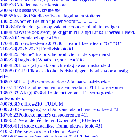
14
09:38
Aftellen naar de kerstdagen
206
09:02
Russia vs Ukraine #91
5
08:55
Insta360 Studio software, lagging en stotteren
13
08:52
Koot en Bie hun tijd ver vooruit..................
113
08:44
Vrienden gaan op vakantie zonder mij uit te nodigen
138
08:43
Wat je ook stemt, je krijgt in NL altijd Links Liberaal Beleid.
37
08:40
Dierenlepeltopic #150
176
08:39
Touwtrekken 2.0 #636 - Team 1 beste team *G* *O*
21
08:28
[2026/2027] Eredivisietoto #1
150
08:25
"Niche"-historische producten in de supermarkt
40
08:23
[Dagboek] What's in your head? #2
158
08:20
Lizzy (21) op klaarlichte dag zwaar mishandeld
218
08:01
GR: Elk glas alcohol is riskant, geen bewijs voor gunstig
effect
108
07:50
Lisa (38) vermoord door Afghaanse asielzoeker
161
07:47
Wat is jullie binnenhuistemperatuur? #81 Horrorzomer
138
07:33
[AKQ] #3384 Topic met vragen. En soms goede
antwoorden.
40
07:03
[Netflix #210] TUDUM
60
07:00
De neergang van Duitsland als lichtend voorbeeld #3
187
06:23
Politieke meme's en spotprenten #11
139
06:21
Verander één letter: Expert #91 (10 letters)
19
06:04
Het grote dagelijkse Trump nieuws topic #31
41
05:58
Welke accu's? en halen uit Asie?
46
05:55
Verander één letter: Expert #143 (9 letters)