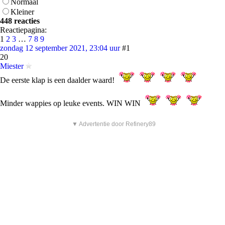
Normaal
Kleiner
448 reacties
Reactiepagina:
1
2
3
…
7
8
9
zondag 12 september 2021, 23:04 uur
#1
20
Miester
De eerste klap is een daalder waard!
Minder wappies op leuke events. WIN WIN
▼ Advertentie door Refinery89