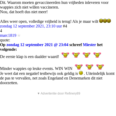
Dit. Waarom moeten gevaccineerden hun vrijheden inleveren voor
wappies zich niet willen vaccineren.
Nou, dat hoeft dus niet meer!
Alles weer open, volledige vrijheid is terug! Als je maar wilt
zondag 12 september 2021, 23:10 uur
#4
4
marc1819
quote:
Op
zondag 12 september 2021 @ 23:04
schreef
Miester
het
volgende:
De eerste klap is een daalder waard!
Minder wappies op leuke events. WIN WIN
Je weet dat een negatief testbewijs ook geldig is
. Uiteindelijk komt
de pas te vervallen, net zoals Engeland en Denemarken dit niet
doorzetten.
▼ Advertentie door Refinery89