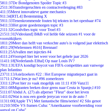
58
11:37
De Bondgenoten Spoiler Topic #3
25
11:36
Transfergeruchten en contractverlenging #83
4
11:35
Meest innovatieve game mechanics
9
11:34
[RTL4] Bestemming X
59
11:33
Tenenkrommende fouten bij teksten in het openbaar #74
94
11:33
Het grote goedemorgen topic #3
21
11:32
Goodvibes topic voor Troel #3
215
11:31
[Videoland] B&B vol liefde 6de seizoen #1 voor de
vooruitkijkers
18
11:29
Meer dan helft van verkochte auto's is volgend jaar elektrisch
49
11:29
[Wielrennen #616] Brennan!
61
11:25
Afvallen met injecties #4
41
11:24
Voorspel hier het weer voor het gehele jaar 2026
114
11:18
[Nederlands Elftal] Op naar Louis IV?
79
11:13
UEFA kondigt boycot van FIFA-competities aan vanwege
plan Infantino
237
11:13
Asielzoekers #22 : Het Europese migratiepact gaat in
117
11:12
Wat lees je nu? #96 zomerlezen
33
11:12
Post hier zo vaak mogelijk om 11:11 #39 Vanz11
28
11:08
Migranten breken door grens naar Ceuta in Spanje,l #10
51
11:07
Abdul A. (27) als afperser "Fleur" door het leven
14
11:02
Wat is nou een goede jerrycan voor in de auto ?
113
11:00
[Apple TV] Met fantastische films/series! #2 Silo genot
112
10:59
De VS framen Cuba: "Amerikaanse voorbereiding voor
aanval op Cuba"