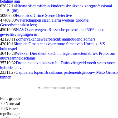
betaling aan
628
22:14
Nieuw slachtoffer in kindermisbruikzaak zorgprofessional
Jan B. (66)
509
07:00
Forensics: Crime Scene Detective
474
09:33
Waterschappen slaan alarm wegens droogte:
Gereedschapskist leeg
450
10:08
NAVO zet wegens Russische provocatie 250% meer
gevechtsvliegtuigen in
421
20:11
Zomervakantieweerbericht: aanhoudend zomers
420
10:16
Iran en Oman eens over route Straat van Hormuz, VS
buitenspel
364
10:28
Wakker Dier dient klacht in tegen insectenfabriek Protix om
duurzaamheidsclaims
357
10:32
Drone met explosieven bij Duits vliegveld voedt vrees voor
hybride aanval
233
11:27
Capibara's lopen Braziliaans parlementsgebouw Mato Grosso
binnen
▼ Advertentie door Refinery89
Font-grootte:
Normaal
Kleiner
regelhoogte :