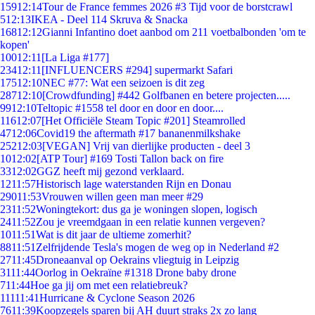
159
12:14
Tour de France femmes 2026 #3 Tijd voor de borstcrawl
5
12:13
IKEA - Deel 114 Skruva & Snacka
168
12:12
Gianni Infantino doet aanbod om 211 voetbalbonden 'om te
kopen'
100
12:11
[La Liga #177]
234
12:11
[INFLUENCERS #294] supermarkt Safari
175
12:10
NEC #77: Wat een seizoen is dit zeg
287
12:10
[Crowdfunding] #442 Golfbanen en betere projecten.....
99
12:10
Teltopic #1558 tel door en door en door....
116
12:07
[Het Officiële Steam Topic #201] Steamrolled
47
12:06
Covid19 the aftermath #17 bananenmilkshake
252
12:03
[VEGAN] Vrij van dierlijke producten - deel 3
10
12:02
[ATP Tour] #169 Tosti Tallon back on fire
33
12:02
GGZ heeft mij gezond verklaard.
12
11:57
Historisch lage waterstanden Rijn en Donau
290
11:53
Vrouwen willen geen man meer #29
23
11:52
Woningtekort: dus ga je woningen slopen, logisch
24
11:52
Zou je vreemdgaan in een relatie kunnen vergeven?
10
11:51
Wat is dit jaar de ultieme zomerhit?
88
11:51
Zelfrijdende Tesla's mogen de weg op in Nederland #2
27
11:45
Droneaanval op Oekrains vliegtuig in Leipzig
31
11:44
Oorlog in Oekraïne #1318 Drone baby drone
7
11:44
Hoe ga jij om met een relatiebreuk?
111
11:41
Hurricane & Cyclone Season 2026
76
11:39
Koopzegels sparen bij AH duurt straks 2x zo lang