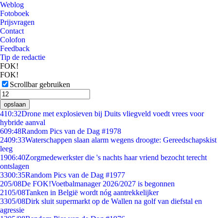
Weblog
Fotoboek
Prijsvragen
Contact
Colofon
Feedback
Tip de redactie
FOK!
FOK!
Scrollbar gebruiken
opslaan
4
10:32
Drone met explosieven bij Duits vliegveld voedt vrees voor
hybride aanval
6
09:48
Random Pics van de Dag #1978
24
09:33
Waterschappen slaan alarm wegens droogte: Gereedschapskist
leeg
19
06:40
Zorgmedewerkster die 's nachts haar vriend bezocht terecht
ontslagen
33
00:35
Random Pics van de Dag #1977
2
05/08
De FOK!Voetbalmanager 2026/2027 is begonnen
21
05/08
Tanken in België wordt nóg aantrekkelijker
33
05/08
Dirk sluit supermarkt op de Wallen na golf van diefstal en
agressie