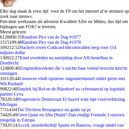
Elke dag maak ik even tijd voor de FP om het internet af te struinen op
zoek naar nieuws.
Part-time werkzaam als adviseur Kwaliteit Arbo en Milieu, dus tijd om
bijdragen aan FOK! te leveren.
Meest gelezen
61288
00:35
Random Pics van de Dag #1977
15151
09:48
Random Pics van de Dag #1978
1692
12:52
Hackers roven Coldcard-bitcoinwallets leeg voor 114
miljoen dollar
1309
22:27
Kind overleden na aanrijding door AH-bestelbus in
Dordrecht
1248
06:40
Zorgmedewerkster die 's nachts haar vriend bezocht terecht
ontslagen
1011
20:44
Litouwen vindt opnieuw migrantentunnel onder grens met
Wit-Rusland
998
22:40
Datalek bij Bol en de Bijenkorf na cyberaanval op logistiek
partner Ceva
783
20:34
Progressieve Democraat El-Sayed wint nipt voorverkiezing
Michigan
771
14:04
The Division Resurgence nu gratis op pc
744
20:49
Geen Qatar en Abu Dhabi? Dan eindigt Formule 1-seizoen
mogelijk in Europa
739
20:24
Accell, moederbedrijf Sparta en Batavus, vraagt uitstel van