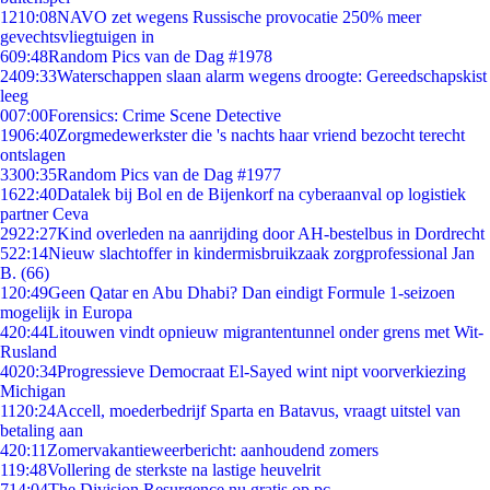
12
10:08
NAVO zet wegens Russische provocatie 250% meer
gevechtsvliegtuigen in
6
09:48
Random Pics van de Dag #1978
24
09:33
Waterschappen slaan alarm wegens droogte: Gereedschapskist
leeg
0
07:00
Forensics: Crime Scene Detective
19
06:40
Zorgmedewerkster die 's nachts haar vriend bezocht terecht
ontslagen
33
00:35
Random Pics van de Dag #1977
16
22:40
Datalek bij Bol en de Bijenkorf na cyberaanval op logistiek
partner Ceva
29
22:27
Kind overleden na aanrijding door AH-bestelbus in Dordrecht
5
22:14
Nieuw slachtoffer in kindermisbruikzaak zorgprofessional Jan
B. (66)
1
20:49
Geen Qatar en Abu Dhabi? Dan eindigt Formule 1-seizoen
mogelijk in Europa
4
20:44
Litouwen vindt opnieuw migrantentunnel onder grens met Wit-
Rusland
40
20:34
Progressieve Democraat El-Sayed wint nipt voorverkiezing
Michigan
11
20:24
Accell, moederbedrijf Sparta en Batavus, vraagt uitstel van
betaling aan
4
20:11
Zomervakantieweerbericht: aanhoudend zomers
1
19:48
Vollering de sterkste na lastige heuvelrit
7
14:04
The Division Resurgence nu gratis op pc