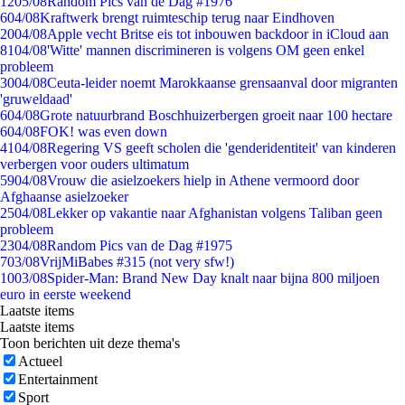
12
05/08
Random Pics van de Dag #1976
6
04/08
Kraftwerk brengt ruimteschip terug naar Eindhoven
20
04/08
Apple vecht Britse eis tot inbouwen backdoor in iCloud aan
81
04/08
'Witte' mannen discrimineren is volgens OM geen enkel
probleem
30
04/08
Ceuta-leider noemt Marokkaanse grensaanval door migranten
'gruweldaad'
6
04/08
Grote natuurbrand Boschhuizerbergen groeit naar 100 hectare
6
04/08
FOK! was even down
41
04/08
Regering VS geeft scholen die 'genderidentiteit' van kinderen
verbergen voor ouders ultimatum
59
04/08
Vrouw die asielzoekers hielp in Athene vermoord door
Afghaanse asielzoeker
25
04/08
Lekker op vakantie naar Afghanistan volgens Taliban geen
probleem
23
04/08
Random Pics van de Dag #1975
7
03/08
VrijMiBabes #315 (not very sfw!)
10
03/08
Spider-Man: Brand New Day knalt naar bijna 800 miljoen
euro in eerste weekend
Laatste items
Laatste items
Toon berichten uit deze thema's
Actueel
Entertainment
Sport