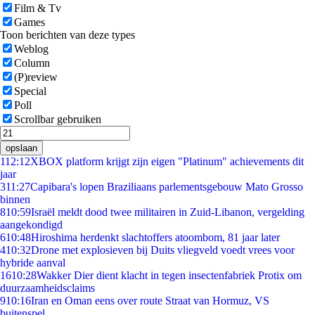
Film & Tv
Games
Toon berichten van deze types
Weblog
Column
(P)review
Special
Poll
Scrollbar gebruiken
opslaan
1
12:12
XBOX platform krijgt zijn eigen "Platinum" achievements dit
jaar
3
11:27
Capibara's lopen Braziliaans parlementsgebouw Mato Grosso
binnen
8
10:59
Israël meldt dood twee militairen in Zuid-Libanon, vergelding
aangekondigd
6
10:48
Hiroshima herdenkt slachtoffers atoombom, 81 jaar later
4
10:32
Drone met explosieven bij Duits vliegveld voedt vrees voor
hybride aanval
16
10:28
Wakker Dier dient klacht in tegen insectenfabriek Protix om
duurzaamheidsclaims
9
10:16
Iran en Oman eens over route Straat van Hormuz, VS
buitenspel