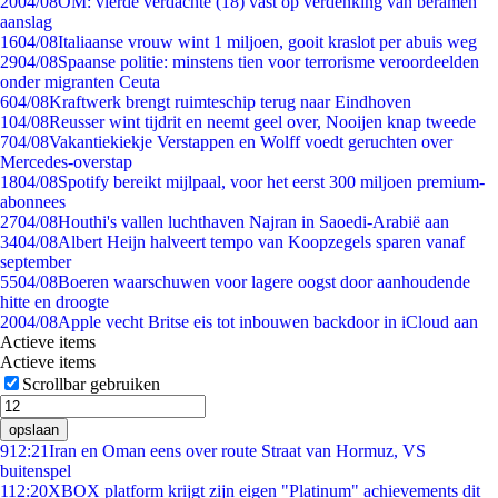
20
04/08
OM: vierde verdachte (18) vast op verdenking van beramen
aanslag
16
04/08
Italiaanse vrouw wint 1 miljoen, gooit kraslot per abuis weg
29
04/08
Spaanse politie: minstens tien voor terrorisme veroordeelden
onder migranten Ceuta
6
04/08
Kraftwerk brengt ruimteschip terug naar Eindhoven
1
04/08
Reusser wint tijdrit en neemt geel over, Nooijen knap tweede
7
04/08
Vakantiekiekje Verstappen en Wolff voedt geruchten over
Mercedes-overstap
18
04/08
Spotify bereikt mijlpaal, voor het eerst 300 miljoen premium-
abonnees
27
04/08
Houthi's vallen luchthaven Najran in Saoedi-Arabië aan
34
04/08
Albert Heijn halveert tempo van Koopzegels sparen vanaf
september
55
04/08
Boeren waarschuwen voor lagere oogst door aanhoudende
hitte en droogte
20
04/08
Apple vecht Britse eis tot inbouwen backdoor in iCloud aan
Actieve items
Actieve items
Scrollbar gebruiken
opslaan
9
12:21
Iran en Oman eens over route Straat van Hormuz, VS
buitenspel
1
12:20
XBOX platform krijgt zijn eigen "Platinum" achievements dit