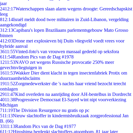
jaar
24
12:17
Waterschappen slaan alarm wegens droogte: Gereedschapskist
leeg
8
12:14
Israël meldt dood twee militairen in Zuid-Libanon, vergelding
aangekondigd
3
12:13
Capibara's lopen Braziliaans parlementsgebouw Mato Grosso
binnen
4
12:03
Drone met explosieven bij Duits vliegveld voedt vrees voor
hybride aanval
36
11:55
Vinted-foto's van vrouwen massaal gedeeld op seksfora
6
11:54
Random Pics van de Dag #1978
12
11:53
NAVO zet wegens Russische provocatie 250% meer
gevechtsvliegtuigen in
16
11:53
Wakker Dier dient klacht in tegen insectenfabriek Protix om
duurzaamheidsclaims
19
11:52
Zorgmedewerkster die 's nachts haar vriend bezocht terecht
ontslagen
29
11:47
Kind overleden na aanrijding door AH-bestelbus in Dordrecht
40
11:38
Progressieve Democraat El-Sayed wint nipt voorverkiezing
Michigan
7
11:19
The Division Resurgence nu gratis op pc
5
11:13
Nieuw slachtoffer in kindermisbruikzaak zorgprofessional Jan
B. (66)
33
11:13
Random Pics van de Dag #1977
6
11:12
Hiroshima herdenkt slachtoffers atoombom, 81 jaar later