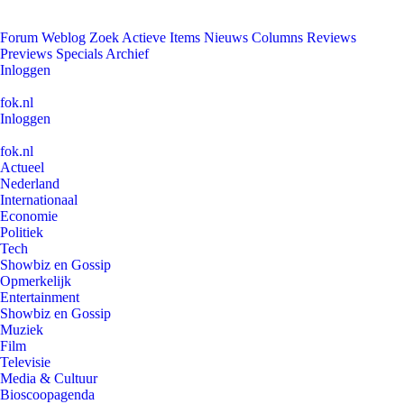
Forum
Weblog
Zoek
Actieve Items
Nieuws
Columns
Reviews
Previews
Specials
Archief
Inloggen
fok.nl
Inloggen
fok.nl
Actueel
Nederland
Internationaal
Economie
Politiek
Tech
Showbiz en Gossip
Opmerkelijk
Entertainment
Showbiz en Gossip
Muziek
Film
Televisie
Media & Cultuur
Bioscoopagenda