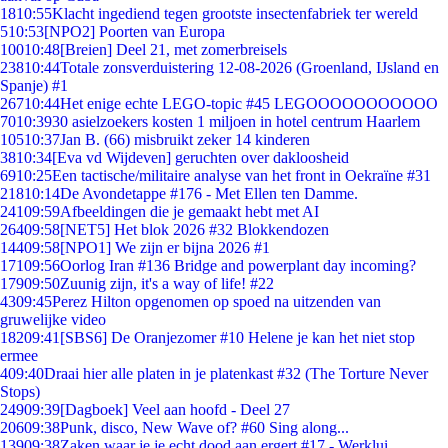
18
10:55
Klacht ingediend tegen grootste insectenfabriek ter wereld
5
10:53
[NPO2] Poorten van Europa
100
10:48
[Breien] Deel 21, met zomerbreisels
238
10:44
Totale zonsverduistering 12-08-2026 (Groenland, IJsland en
Spanje) #1
267
10:44
Het enige echte LEGO-topic #45 LEGOOOOOOOOOOO
70
10:39
30 asielzoekers kosten 1 miljoen in hotel centrum Haarlem
105
10:37
Jan B. (66) misbruikt zeker 14 kinderen
38
10:34
[Eva vd Wijdeven] geruchten over dakloosheid
69
10:25
Een tactische/militaire analyse van het front in Oekraïne #31
218
10:14
De Avondetappe #176 - Met Ellen ten Damme.
241
09:59
Afbeeldingen die je gemaakt hebt met AI
264
09:58
[NET5] Het blok 2026 #32 Blokkendozen
144
09:58
[NPO1] We zijn er bijna 2026 #1
171
09:56
Oorlog Iran #136 Bridge and powerplant day incoming?
179
09:50
Zuunig zijn, it's a way of life! #22
43
09:45
Perez Hilton opgenomen op spoed na uitzenden van
gruwelijke video
182
09:41
[SBS6] De Oranjezomer #10 Helene je kan het niet stop
ermee
4
09:40
Draai hier alle platen in je platenkast #32 (The Torture Never
Stops)
249
09:39
[Dagboek] Veel aan hoofd - Deel 27
206
09:38
Punk, disco, New Wave of? #60 Sing along...
139
09:38
Zaken waar je je echt dood aan ergert #17 - Werklui