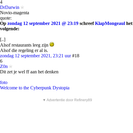
4
DrDarwin
Novio-magenta
quote:
Op
zondag 12 september 2021 @ 23:19
schreef
KlapMongeaul
het
volgende:
[..]
Alsof restaurants leeg zijn
Alsof die regeling er al is.
zondag 12 september 2021, 23:21 uur
#18
6
Z0n
Dit zet je wel ff aan het denken
foto
Welcome to the Cyberpunk Dystopia
▼ Advertentie door Refinery89