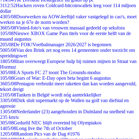
31
12:52
Hackers roven Coldcard-bitcoinwallets leeg voor 114 miljoen
dollar
43
05/08
Doorwerken na AOW-leeftijd vaker vastgelegd in cao's, moet
werken na je 67e de norm worden?
36
05/08
Vinted-foto's van vrouwen massaal gedeeld op seksfora
1
05/08
Nieuwe XBOX Game Pass titels voor de eerste helft van de
maand augustus
2
05/08
De FOK!Voetbalmanager 2026/2027 is begonnen
50
05/08
Van den Brink zet nog eens 14 gemeenten onder toezicht om
spreidingswet
18
05/08
Iran overweegt Europese hulp bij ruimen mijnen in Straat van
Hormuz
3
05/08
EA Sports FC 27 toont The Grounds-modus
1
05/08
Gears of War: E-Day open beta begint 6 augustus
36
05/08
Pentagon verbruikt meer raketten dan kan worden aangevuld,
tekort dreigt
21
05/08
Tanken in België wordt nóg aantrekkelijker
33
05/08
Dirk sluit supermarkt op de Wallen na golf van diefstal en
agressie
13
05/08
Nederlander (23) aangehouden in Duitsland na snelheid van
235 km/u
3
05/08
Gedurfd NEC blijft overeind bij Olympiakos
14
05/08
Long live the 7th of October
12
05/08
Random Pics van de Dag #1976