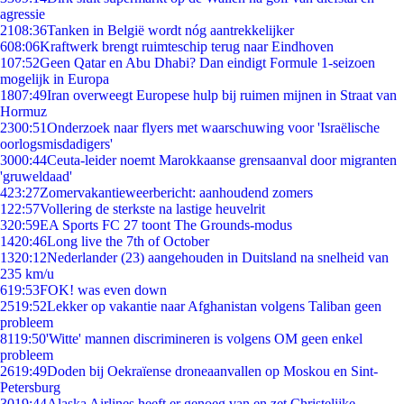
agressie
21
08:36
Tanken in België wordt nóg aantrekkelijker
6
08:06
Kraftwerk brengt ruimteschip terug naar Eindhoven
1
07:52
Geen Qatar en Abu Dhabi? Dan eindigt Formule 1-seizoen
mogelijk in Europa
18
07:49
Iran overweegt Europese hulp bij ruimen mijnen in Straat van
Hormuz
23
00:51
Onderzoek naar flyers met waarschuwing voor 'Israëlische
oorlogsmisdadigers'
30
00:44
Ceuta-leider noemt Marokkaanse grensaanval door migranten
'gruweldaad'
4
23:27
Zomervakantieweerbericht: aanhoudend zomers
1
22:57
Vollering de sterkste na lastige heuvelrit
3
20:59
EA Sports FC 27 toont The Grounds-modus
14
20:46
Long live the 7th of October
13
20:12
Nederlander (23) aangehouden in Duitsland na snelheid van
235 km/u
6
19:53
FOK! was even down
25
19:52
Lekker op vakantie naar Afghanistan volgens Taliban geen
probleem
81
19:50
'Witte' mannen discrimineren is volgens OM geen enkel
probleem
26
19:49
Doden bij Oekraïense droneaanvallen op Moskou en Sint-
Petersburg
30
19:44
Alaska Airlines heeft er genoeg van en zet Christelijke