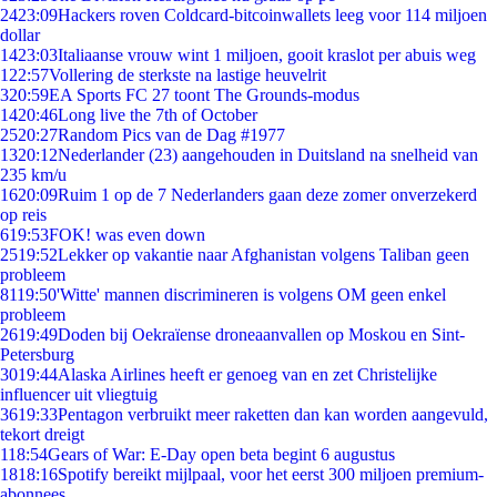
24
23:09
Hackers roven Coldcard-bitcoinwallets leeg voor 114 miljoen
dollar
14
23:03
Italiaanse vrouw wint 1 miljoen, gooit kraslot per abuis weg
1
22:57
Vollering de sterkste na lastige heuvelrit
3
20:59
EA Sports FC 27 toont The Grounds-modus
14
20:46
Long live the 7th of October
25
20:27
Random Pics van de Dag #1977
13
20:12
Nederlander (23) aangehouden in Duitsland na snelheid van
235 km/u
16
20:09
Ruim 1 op de 7 Nederlanders gaan deze zomer onverzekerd
op reis
6
19:53
FOK! was even down
25
19:52
Lekker op vakantie naar Afghanistan volgens Taliban geen
probleem
81
19:50
'Witte' mannen discrimineren is volgens OM geen enkel
probleem
26
19:49
Doden bij Oekraïense droneaanvallen op Moskou en Sint-
Petersburg
30
19:44
Alaska Airlines heeft er genoeg van en zet Christelijke
influencer uit vliegtuig
36
19:33
Pentagon verbruikt meer raketten dan kan worden aangevuld,
tekort dreigt
1
18:54
Gears of War: E-Day open beta begint 6 augustus
18
18:16
Spotify bereikt mijlpaal, voor het eerst 300 miljoen premium-
abonnees