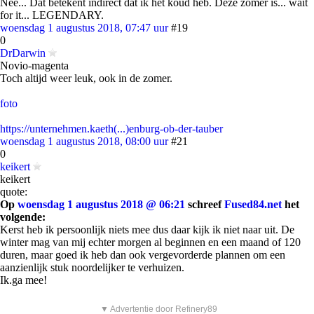
Néé... Dat betekent indirect dat ik het koud heb. Deze zomer is... wait
for it... LEGENDARY.
woensdag 1 augustus 2018, 07:47 uur
#19
0
DrDarwin
Novio-magenta
Toch altijd weer leuk, ook in de zomer.
foto
https://unternehmen.kaeth(...)enburg-ob-der-tauber
woensdag 1 augustus 2018, 08:00 uur
#21
0
keikert
keikert
quote:
Op
woensdag 1 augustus 2018 @ 06:21
schreef
Fused84.net
het
volgende:
Kerst heb ik persoonlijk niets mee dus daar kijk ik niet naar uit. De
winter mag van mij echter morgen al beginnen en een maand of 120
duren, maar goed ik heb dan ook vergevorderde plannen om een
aanzienlijk stuk noordelijker te verhuizen.
Ik.ga mee!
▼ Advertentie door Refinery89