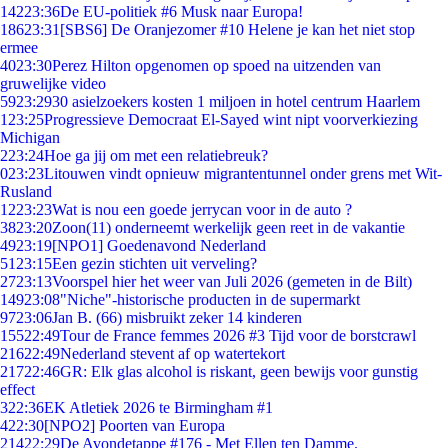
142
23:36
De EU-politiek #6 Musk naar Europa!
186
23:31
[SBS6] De Oranjezomer #10 Helene je kan het niet stop
ermee
40
23:30
Perez Hilton opgenomen op spoed na uitzenden van
gruwelijke video
59
23:29
30 asielzoekers kosten 1 miljoen in hotel centrum Haarlem
1
23:25
Progressieve Democraat El-Sayed wint nipt voorverkiezing
Michigan
2
23:24
Hoe ga jij om met een relatiebreuk?
0
23:23
Litouwen vindt opnieuw migrantentunnel onder grens met Wit-
Rusland
12
23:23
Wat is nou een goede jerrycan voor in de auto ?
38
23:20
Zoon(11) onderneemt werkelijk geen reet in de vakantie
49
23:19
[NPO1] Goedenavond Nederland
51
23:15
Een gezin stichten uit verveling?
27
23:13
Voorspel hier het weer van Juli 2026 (gemeten in de Bilt)
149
23:08
"Niche"-historische producten in de supermarkt
97
23:06
Jan B. (66) misbruikt zeker 14 kinderen
155
22:49
Tour de France femmes 2026 #3 Tijd voor de borstcrawl
216
22:49
Nederland stevent af op watertekort
217
22:46
GR: Elk glas alcohol is riskant, geen bewijs voor gunstig
effect
3
22:36
EK Atletiek 2026 te Birmingham #1
4
22:30
[NPO2] Poorten van Europa
214
22:29
De Avondetappe #176 - Met Ellen ten Damme.