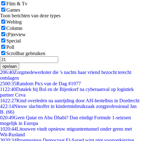
Film & Tv
Games
Toon berichten van deze types
Weblog
Column
(P)review
Special
Poll
Scrollbar gebruiken
opslaan
2
06:40
Zorgmedewerkster die 's nachts haar vriend bezocht terecht
ontslagen
25
00:35
Random Pics van de Dag #1977
11
22:40
Datalek bij Bol en de Bijenkorf na cyberaanval op logistiek
partner Ceva
16
22:27
Kind overleden na aanrijding door AH-bestelbus in Dordrecht
4
22:14
Nieuw slachtoffer in kindermisbruikzaak zorgprofessional Jan
B. (66)
0
20:49
Geen Qatar en Abu Dhabi? Dan eindigt Formule 1-seizoen
mogelijk in Europa
10
20:44
Litouwen vindt opnieuw migrantentunnel onder grens met
Wit-Rusland
30
20:34
Progressieve Democraat El-Sayed wint nipt voorverkiezing