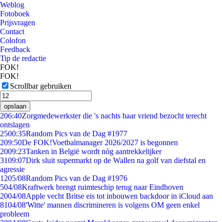
Weblog
Fotoboek
Prijsvragen
Contact
Colofon
Feedback
Tip de redactie
FOK!
FOK!
Scrollbar gebruiken
opslaan
2
06:40
Zorgmedewerkster die 's nachts haar vriend bezocht terecht
ontslagen
25
00:35
Random Pics van de Dag #1977
2
09:50
De FOK!Voetbalmanager 2026/2027 is begonnen
20
09:23
Tanken in België wordt nóg aantrekkelijker
31
09:07
Dirk sluit supermarkt op de Wallen na golf van diefstal en
agressie
12
05/08
Random Pics van de Dag #1976
5
04/08
Kraftwerk brengt ruimteschip terug naar Eindhoven
20
04/08
Apple vecht Britse eis tot inbouwen backdoor in iCloud aan
81
04/08
'Witte' mannen discrimineren is volgens OM geen enkel
probleem