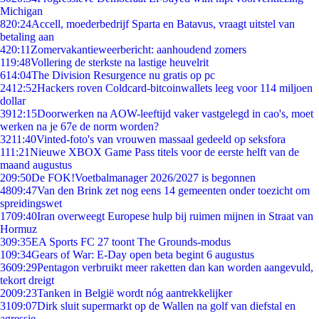
Michigan
8
20:24
Accell, moederbedrijf Sparta en Batavus, vraagt uitstel van
betaling aan
4
20:11
Zomervakantieweerbericht: aanhoudend zomers
1
19:48
Vollering de sterkste na lastige heuvelrit
6
14:04
The Division Resurgence nu gratis op pc
24
12:52
Hackers roven Coldcard-bitcoinwallets leeg voor 114 miljoen
dollar
39
12:15
Doorwerken na AOW-leeftijd vaker vastgelegd in cao's, moet
werken na je 67e de norm worden?
32
11:40
Vinted-foto's van vrouwen massaal gedeeld op seksfora
1
11:21
Nieuwe XBOX Game Pass titels voor de eerste helft van de
maand augustus
2
09:50
De FOK!Voetbalmanager 2026/2027 is begonnen
48
09:47
Van den Brink zet nog eens 14 gemeenten onder toezicht om
spreidingswet
17
09:40
Iran overweegt Europese hulp bij ruimen mijnen in Straat van
Hormuz
3
09:35
EA Sports FC 27 toont The Grounds-modus
1
09:34
Gears of War: E-Day open beta begint 6 augustus
36
09:29
Pentagon verbruikt meer raketten dan kan worden aangevuld,
tekort dreigt
20
09:23
Tanken in België wordt nóg aantrekkelijker
31
09:07
Dirk sluit supermarkt op de Wallen na golf van diefstal en
agressie