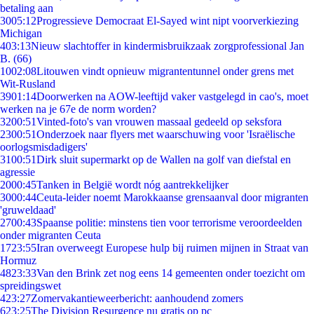
betaling aan
30
05:12
Progressieve Democraat El-Sayed wint nipt voorverkiezing
Michigan
4
03:13
Nieuw slachtoffer in kindermisbruikzaak zorgprofessional Jan
B. (66)
10
02:08
Litouwen vindt opnieuw migrantentunnel onder grens met
Wit-Rusland
39
01:14
Doorwerken na AOW-leeftijd vaker vastgelegd in cao's, moet
werken na je 67e de norm worden?
32
00:51
Vinted-foto's van vrouwen massaal gedeeld op seksfora
23
00:51
Onderzoek naar flyers met waarschuwing voor 'Israëlische
oorlogsmisdadigers'
31
00:51
Dirk sluit supermarkt op de Wallen na golf van diefstal en
agressie
20
00:45
Tanken in België wordt nóg aantrekkelijker
30
00:44
Ceuta-leider noemt Marokkaanse grensaanval door migranten
'gruweldaad'
27
00:43
Spaanse politie: minstens tien voor terrorisme veroordeelden
onder migranten Ceuta
17
23:55
Iran overweegt Europese hulp bij ruimen mijnen in Straat van
Hormuz
48
23:33
Van den Brink zet nog eens 14 gemeenten onder toezicht om
spreidingswet
4
23:27
Zomervakantieweerbericht: aanhoudend zomers
6
23:25
The Division Resurgence nu gratis op pc