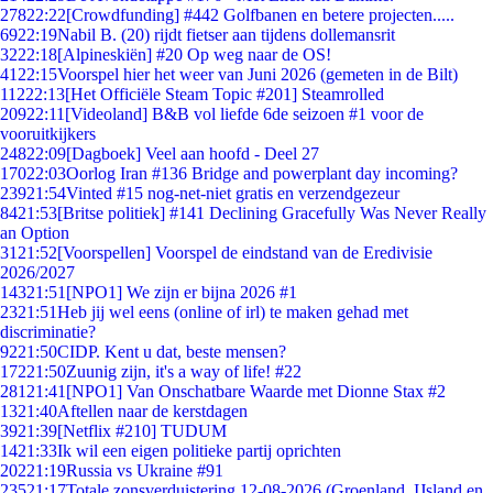
278
22:22
[Crowdfunding] #442 Golfbanen en betere projecten.....
69
22:19
Nabil B. (20) rijdt fietser aan tijdens dollemansrit
32
22:18
[Alpineskiën] #20 Op weg naar de OS!
41
22:15
Voorspel hier het weer van Juni 2026 (gemeten in de Bilt)
112
22:13
[Het Officiële Steam Topic #201] Steamrolled
209
22:11
[Videoland] B&B vol liefde 6de seizoen #1 voor de
vooruitkijkers
248
22:09
[Dagboek] Veel aan hoofd - Deel 27
170
22:03
Oorlog Iran #136 Bridge and powerplant day incoming?
239
21:54
Vinted #15 nog-net-niet gratis en verzendgezeur
84
21:53
[Britse politiek] #141 Declining Gracefully Was Never Really
an Option
31
21:52
[Voorspellen] Voorspel de eindstand van de Eredivisie
2026/2027
143
21:51
[NPO1] We zijn er bijna 2026 #1
23
21:51
Heb jij wel eens (online of irl) te maken gehad met
discriminatie?
92
21:50
CIDP. Kent u dat, beste mensen?
172
21:50
Zuunig zijn, it's a way of life! #22
281
21:41
[NPO1] Van Onschatbare Waarde met Dionne Stax #2
13
21:40
Aftellen naar de kerstdagen
39
21:39
[Netflix #210] TUDUM
14
21:33
Ik wil een eigen politieke partij oprichten
202
21:19
Russia vs Ukraine #91
235
21:17
Totale zonsverduistering 12-08-2026 (Groenland, IJsland en