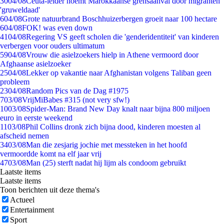
30
04/08
Ceuta-leider noemt Marokkaanse grensaanval door migranten
'gruweldaad'
6
04/08
Grote natuurbrand Boschhuizerbergen groeit naar 100 hectare
6
04/08
FOK! was even down
41
04/08
Regering VS geeft scholen die 'genderidentiteit' van kinderen
verbergen voor ouders ultimatum
59
04/08
Vrouw die asielzoekers hielp in Athene vermoord door
Afghaanse asielzoeker
25
04/08
Lekker op vakantie naar Afghanistan volgens Taliban geen
probleem
23
04/08
Random Pics van de Dag #1975
7
03/08
VrijMiBabes #315 (not very sfw!)
10
03/08
Spider-Man: Brand New Day knalt naar bijna 800 miljoen
euro in eerste weekend
11
03/08
Phil Collins dronk zich bijna dood, kinderen moesten al
afscheid nemen
34
03/08
Man die zesjarig jochie met messteken in het hoofd
vermoordde komt na elf jaar vrij
47
03/08
Man (25) sterft nadat hij lijm als condoom gebruikt
Laatste items
Laatste items
Toon berichten uit deze thema's
Actueel
Entertainment
Sport