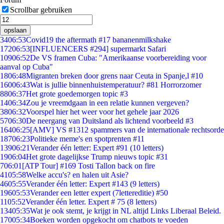
Scrollbar gebruiken
opslaan
34
06:53
Covid19 the aftermath #17 bananenmilkshake
172
06:53
[INFLUENCERS #294] supermarkt Safari
109
06:52
De VS framen Cuba: "Amerikaanse voorbereiding voor
aanval op Cuba"
18
06:48
Migranten breken door grens naar Ceuta in Spanje,l #10
160
06:43
Wat is jullie binnenhuistemperatuur? #81 Horrorzomer
88
06:37
Het grote goedemorgen topic #3
14
06:34
Zou je vreemdgaan in een relatie kunnen vergeven?
38
06:32
Voorspel hier het weer voor het gehele jaar 2026
57
06:30
De neergang van Duitsland als lichtend voorbeeld #3
164
06:25
[AMV] VS #1312 spammers van de internationale rechtsorde
187
06:23
Politieke meme's en spotprenten #11
139
06:21
Verander één letter: Expert #91 (10 letters)
19
06:04
Het grote dagelijkse Trump nieuws topic #31
7
06:01
[ATP Tour] #169 Tosti Tallon back on fire
41
05:58
Welke accu's? en halen uit Asie?
46
05:55
Verander één letter: Expert #143 (9 letters)
196
05:53
Verander een letter expert (7lettereditie) #50
11
05:52
Verander één letter. Expert # 75 (8 letters)
134
05:35
Wat je ook stemt, je krijgt in NL altijd Links Liberaal Beleid.
170
05:34
Boeken worden opgekocht om chatbots te voeden