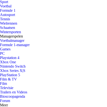
Sport
Voetbal
Formule 1
Autosport
Tennis
Wielrennen
Schaatsen
Wintersporten
Managerspelen
Voetbalmanager
Formule 1-manager
Games
PC
Playstation 4
Xbox One
Nintendo Switch
Xbox Series X|S
PlayStation 5
Film & TV
Film
Televisie
Trailers en Videos
Bioscoopagenda
Forum
Meer