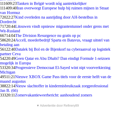
1116
09:23
Tanken in België wordt nóg aantrekkelijker
1114
09:40
Iran overweegt Europese hulp bij ruimen mijnen in Straat
van Hormuz
720
22:27
Kind overleden na aanrijding door AH-bestelbus in
Dordrecht
717
20:44
Litouwen vindt opnieuw migrantentunnel onder grens met
Wit-Rusland
667
14:04
The Division Resurgence nu gratis op pc
586
20:24
Accell, moederbedrijf Sparta en Batavus, vraagt uitstel van
betaling aan
561
22:40
Datalek bij Bol en de Bijenkorf na cyberaanval op logistiek
partner Ceva
542
20:49
Geen Qatar en Abu Dhabi? Dan eindigt Formule 1-seizoen
mogelijk in Europa
533
20:34
Progressieve Democraat El-Sayed wint nipt voorverkiezing
Michigan
495
11:21
Nieuwe XBOX Game Pass titels voor de eerste helft van de
maand augustus
388
22:14
Nieuw slachtoffer in kindermisbruikzaak zorgprofessional
Jan B. (66)
333
20:11
Zomervakantieweerbericht: aanhoudend zomers
▼ Advertentie door Refinery89