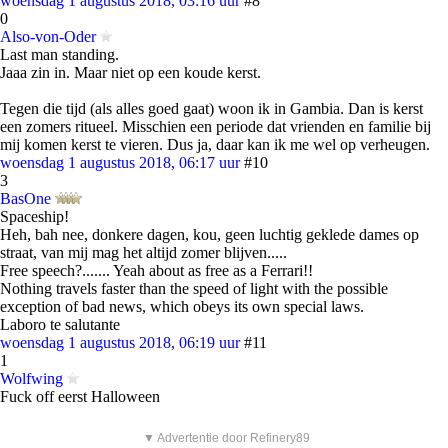
woensdag 1 augustus 2018, 03:16 uur
#8
0
Also-von-Oder
Last man standing.
Jaaa zin in. Maar niet op een koude kerst.
Tegen die tijd (als alles goed gaat) woon ik in Gambia. Dan is kerst
een zomers ritueel. Misschien een periode dat vrienden en familie bij
mij komen kerst te vieren. Dus ja, daar kan ik me wel op verheugen.
woensdag 1 augustus 2018, 06:17 uur
#10
3
BasOne
Spaceship!
Heh, bah nee, donkere dagen, kou, geen luchtig geklede dames op
straat, van mij mag het altijd zomer blijven.....
Free speech?....... Yeah about as free as a Ferrari!!
Nothing travels faster than the speed of light with the possible
exception of bad news, which obeys its own special laws.
Laboro te salutante
woensdag 1 augustus 2018, 06:19 uur
#11
1
Wolfwing
Fuck off eerst Halloween
▼ Advertentie door Refinery89