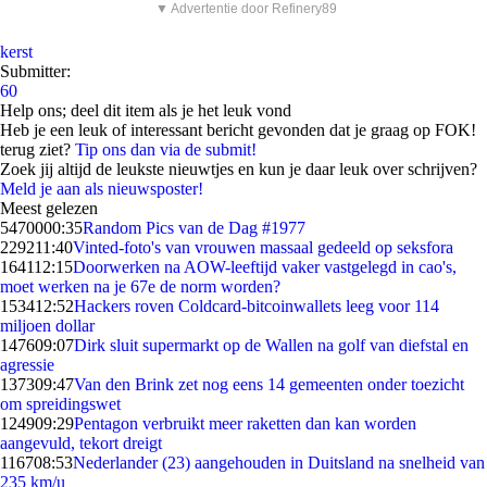
▼ Advertentie door Refinery89
kerst
Submitter:
60
Help ons; deel dit item als je het leuk vond
Heb je een leuk of interessant bericht gevonden dat je graag op FOK!
terug ziet?
Tip ons dan via de submit!
Zoek jij altijd de leukste nieuwtjes en kun je daar leuk over schrijven?
Meld je aan als nieuwsposter!
Meest gelezen
54700
00:35
Random Pics van de Dag #1977
2292
11:40
Vinted-foto's van vrouwen massaal gedeeld op seksfora
1641
12:15
Doorwerken na AOW-leeftijd vaker vastgelegd in cao's,
moet werken na je 67e de norm worden?
1534
12:52
Hackers roven Coldcard-bitcoinwallets leeg voor 114
miljoen dollar
1476
09:07
Dirk sluit supermarkt op de Wallen na golf van diefstal en
agressie
1373
09:47
Van den Brink zet nog eens 14 gemeenten onder toezicht
om spreidingswet
1249
09:29
Pentagon verbruikt meer raketten dan kan worden
aangevuld, tekort dreigt
1167
08:53
Nederlander (23) aangehouden in Duitsland na snelheid van
235 km/u