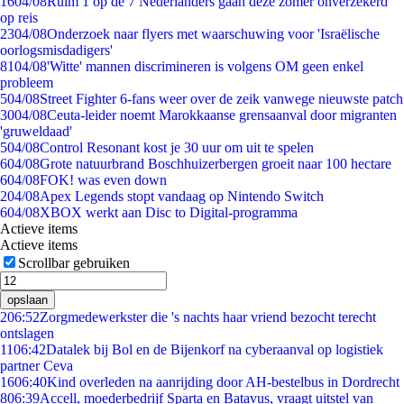
16
04/08
Ruim 1 op de 7 Nederlanders gaan deze zomer onverzekerd
op reis
23
04/08
Onderzoek naar flyers met waarschuwing voor 'Israëlische
oorlogsmisdadigers'
81
04/08
'Witte' mannen discrimineren is volgens OM geen enkel
probleem
5
04/08
Street Fighter 6-fans weer over de zeik vanwege nieuwste patch
30
04/08
Ceuta-leider noemt Marokkaanse grensaanval door migranten
'gruweldaad'
5
04/08
Control Resonant kost je 30 uur om uit te spelen
6
04/08
Grote natuurbrand Boschhuizerbergen groeit naar 100 hectare
6
04/08
FOK! was even down
2
04/08
Apex Legends stopt vandaag op Nintendo Switch
6
04/08
XBOX werkt aan Disc to Digital-programma
Actieve items
Actieve items
Scrollbar gebruiken
opslaan
2
06:52
Zorgmedewerkster die 's nachts haar vriend bezocht terecht
ontslagen
11
06:42
Datalek bij Bol en de Bijenkorf na cyberaanval op logistiek
partner Ceva
16
06:40
Kind overleden na aanrijding door AH-bestelbus in Dordrecht
8
06:39
Accell, moederbedrijf Sparta en Batavus, vraagt uitstel van