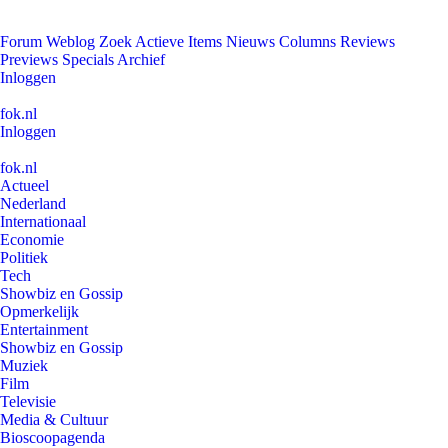
Forum
Weblog
Zoek
Actieve Items
Nieuws
Columns
Reviews
Previews
Specials
Archief
Inloggen
fok.nl
Inloggen
fok.nl
Actueel
Nederland
Internationaal
Economie
Politiek
Tech
Showbiz en Gossip
Opmerkelijk
Entertainment
Showbiz en Gossip
Muziek
Film
Televisie
Media & Cultuur
Bioscoopagenda