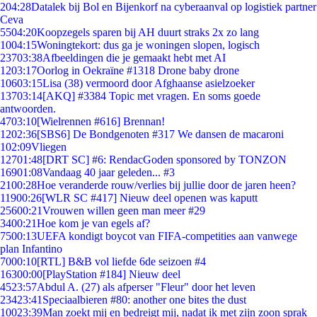
2
04:28
Datalek bij Bol en Bijenkorf na cyberaanval op logistiek partner
Ceva
55
04:20
Koopzegels sparen bij AH duurt straks 2x zo lang
10
04:15
Woningtekort: dus ga je woningen slopen, logisch
237
03:38
Afbeeldingen die je gemaakt hebt met AI
12
03:17
Oorlog in Oekraïne #1318 Drone baby drone
106
03:15
Lisa (38) vermoord door Afghaanse asielzoeker
137
03:14
[AKQ] #3384 Topic met vragen. En soms goede
antwoorden.
47
03:10
[Wielrennen #616] Brennan!
12
02:36
[SBS6] De Bondgenoten #317 We dansen de macaroni
1
02:09
Vliegen
127
01:48
[DRT SC] #6: RendacGoden sponsored by TONZON
169
01:08
Vandaag 40 jaar geleden... #3
21
00:28
Hoe veranderde rouw/verlies bij jullie door de jaren heen?
119
00:26
[WLR SC #417] Nieuw deel openen was kaputt
256
00:21
Vrouwen willen geen man meer #29
34
00:21
Hoe kom je van egels af?
75
00:13
UEFA kondigt boycot van FIFA-competities aan vanwege
plan Infantino
70
00:10
[RTL] B&B vol liefde 6de seizoen #4
163
00:00
[PlayStation #184] Nieuw deel
45
23:57
Abdul A. (27) als afperser "Fleur" door het leven
234
23:41
Speciaalbieren #80: another one bites the dust
100
23:39
Man zoekt mij en bedreigt mij, nadat ik met zijn zoon sprak