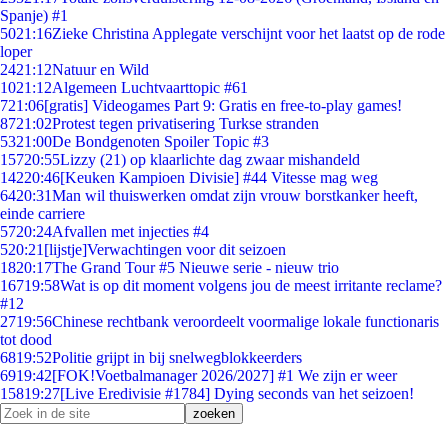
Spanje) #1
50
21:16
Zieke Christina Applegate verschijnt voor het laatst op de rode
loper
24
21:12
Natuur en Wild
10
21:12
Algemeen Luchtvaarttopic #61
7
21:06
[gratis] Videogames Part 9: Gratis en free-to-play games!
87
21:02
Protest tegen privatisering Turkse stranden
53
21:00
De Bondgenoten Spoiler Topic #3
157
20:55
Lizzy (21) op klaarlichte dag zwaar mishandeld
142
20:46
[Keuken Kampioen Divisie] #44 Vitesse mag weg
64
20:31
Man wil thuiswerken omdat zijn vrouw borstkanker heeft,
einde carriere
57
20:24
Afvallen met injecties #4
5
20:21
[lijstje]Verwachtingen voor dit seizoen
18
20:17
The Grand Tour #5 Nieuwe serie - nieuw trio
167
19:58
Wat is op dit moment volgens jou de meest irritante reclame?
#12
27
19:56
Chinese rechtbank veroordeelt voormalige lokale functionaris
tot dood
68
19:52
Politie grijpt in bij snelwegblokkeerders
69
19:42
[FOK!Voetbalmanager 2026/2027] #1 We zijn er weer
158
19:27
[Live Eredivisie #1784] Dying seconds van het seizoen!