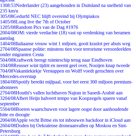
13
08:53
Nederlander (23) aangehouden in Duitsland na snelheid van
235 km/u
3
05/08
Gedurfd NEC blijft overeind bij Olympiakos
14
05/08
Long live the 7th of October
12
05/08
Random Pics van de Dag #1976
20
04/08
OM: vierde verdachte (18) vast op verdenking van beramen
aanslag
14
04/08
Italiaanse vrouw wint 1 miljoen, gooit kraslot per abuis weg
27
04/08
Spaanse politie: minstens tien voor terrorisme veroordeelden
onder migranten Ceuta
5
04/08
Kraftwerk brengt ruimteschip terug naar Eindhoven
1
04/08
Reusser wint tijdrit en neemt geel over, Nooijen knap tweede
7
04/08
Vakantiekiekje Verstappen en Wolff voedt geruchten over
Mercedes-overstap
18
04/08
Spotify bereikt mijlpaal, voor het eerst 300 miljoen premium-
abonnees
27
04/08
Houthi's vallen luchthaven Najran in Saoedi-Arabië aan
32
04/08
Albert Heijn halveert tempo van Koopzegels sparen vanaf
september
55
04/08
Boeren waarschuwen voor lagere oogst door aanhoudende
hitte en droogte
20
04/08
Apple vecht Britse eis tot inbouwen backdoor in iCloud aan
26
04/08
Doden bij Oekraïense droneaanvallen op Moskou en Sint-
Petersburg