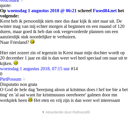
vencodark
quote:
Op
woensdag 1 augustus 2018 @ 06:21
schreef
Fused84.net
het
volgende:
Kerst heb ik persoonlijk niets mee dus daar kijk ik niet naar uit. De
winter mag van mij echter morgen al beginnen en een maand of 120
duren, maar goed ik heb dan ook vergevorderde plannen om een
aanzienlijk stuk noordelijker te verhuizen.
Naar Friesland?
Hier niet zozeer zin of tegenzin in Kerst maar mijn dochter wordt op
20 december 1 jaar en dát is dan weer wel heel speciaal om naar uit te
kijken.
woensdag 1 augustus 2018, 07:15 uur
#14
0
PietPossum
Disputatio non grata
O God de hele dag 'beeejung aloon at kristmus does t hef toe bie a bet
ting' en 'al aai want fur kristmuuuus oeeehoeee' galmen door mn
werkplek heen
Het eten en vrij zijn is dan weer wel interessant
▼ Advertentie door Refinery89