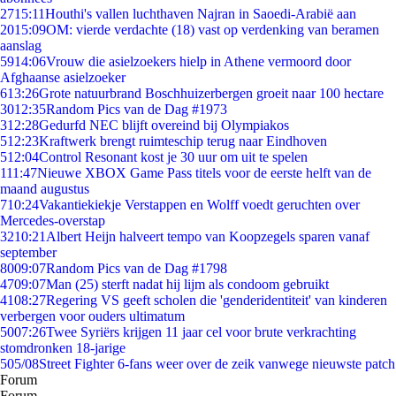
27
15:11
Houthi's vallen luchthaven Najran in Saoedi-Arabië aan
20
15:09
OM: vierde verdachte (18) vast op verdenking van beramen
aanslag
59
14:06
Vrouw die asielzoekers hielp in Athene vermoord door
Afghaanse asielzoeker
6
13:26
Grote natuurbrand Boschhuizerbergen groeit naar 100 hectare
30
12:35
Random Pics van de Dag #1973
3
12:28
Gedurfd NEC blijft overeind bij Olympiakos
5
12:23
Kraftwerk brengt ruimteschip terug naar Eindhoven
5
12:04
Control Resonant kost je 30 uur om uit te spelen
1
11:47
Nieuwe XBOX Game Pass titels voor de eerste helft van de
maand augustus
7
10:24
Vakantiekiekje Verstappen en Wolff voedt geruchten over
Mercedes-overstap
32
10:21
Albert Heijn halveert tempo van Koopzegels sparen vanaf
september
80
09:07
Random Pics van de Dag #1798
47
09:07
Man (25) sterft nadat hij lijm als condoom gebruikt
41
08:27
Regering VS geeft scholen die 'genderidentiteit' van kinderen
verbergen voor ouders ultimatum
50
07:26
Twee Syriërs krijgen 11 jaar cel voor brute verkrachting
stomdronken 18-jarige
5
05/08
Street Fighter 6-fans weer over de zeik vanwege nieuwste patch
Forum
Forum