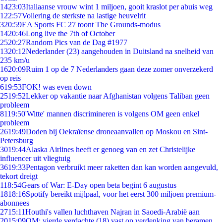
14
23:03
Italiaanse vrouw wint 1 miljoen, gooit kraslot per abuis weg
1
22:57
Vollering de sterkste na lastige heuvelrit
3
20:59
EA Sports FC 27 toont The Grounds-modus
14
20:46
Long live the 7th of October
25
20:27
Random Pics van de Dag #1977
13
20:12
Nederlander (23) aangehouden in Duitsland na snelheid van
235 km/u
16
20:09
Ruim 1 op de 7 Nederlanders gaan deze zomer onverzekerd
op reis
6
19:53
FOK! was even down
25
19:52
Lekker op vakantie naar Afghanistan volgens Taliban geen
probleem
81
19:50
'Witte' mannen discrimineren is volgens OM geen enkel
probleem
26
19:49
Doden bij Oekraïense droneaanvallen op Moskou en Sint-
Petersburg
30
19:44
Alaska Airlines heeft er genoeg van en zet Christelijke
influencer uit vliegtuig
36
19:33
Pentagon verbruikt meer raketten dan kan worden aangevuld,
tekort dreigt
1
18:54
Gears of War: E-Day open beta begint 6 augustus
18
18:16
Spotify bereikt mijlpaal, voor het eerst 300 miljoen premium-
abonnees
27
15:11
Houthi's vallen luchthaven Najran in Saoedi-Arabië aan
20
15:09
OM: vierde verdachte (18) vast op verdenking van beramen