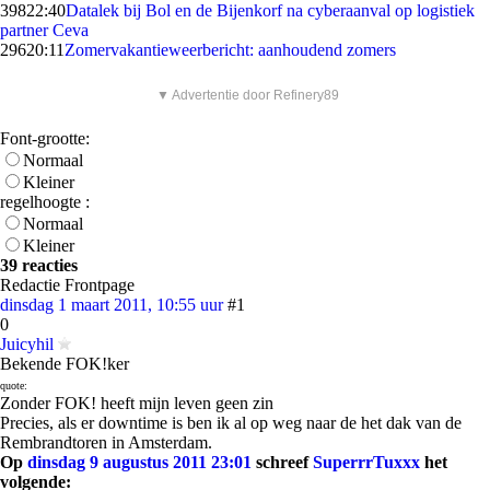
398
22:40
Datalek bij Bol en de Bijenkorf na cyberaanval op logistiek
partner Ceva
296
20:11
Zomervakantieweerbericht: aanhoudend zomers
▼ Advertentie door Refinery89
Font-grootte:
Normaal
Kleiner
regelhoogte :
Normaal
Kleiner
39 reacties
Redactie Frontpage
dinsdag 1 maart 2011, 10:55 uur
#1
0
Juicyhil
Bekende FOK!ker
quote:
Zonder FOK! heeft mijn leven geen zin
Precies, als er downtime is ben ik al op weg naar de het dak van de
Rembrandtoren in Amsterdam.
Op
dinsdag 9 augustus 2011 23:01
schreef
SuperrrTuxxx
het
volgende: