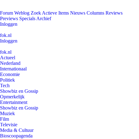
Forum
Weblog
Zoek
Actieve Items
Nieuws
Columns
Reviews
Previews
Specials
Archief
Inloggen
fok.nl
Inloggen
fok.nl
Actueel
Nederland
Internationaal
Economie
Politiek
Tech
Showbiz en Gossip
Opmerkelijk
Entertainment
Showbiz en Gossip
Muziek
Film
Televisie
Media & Cultuur
Bioscoopagenda