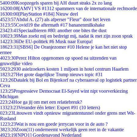
54
00:09
Koopzegels sparen bij AH duurt straks 2x zo lang
162
00:08
[AMV] VS #1312 spammers van de internationale rechtsorde
163
00:00
[PlayStation #184] Nieuw deel
45
23:57
Abdul A. (27) als afperser "Fleur" door het leven
31
23:55
Covid19 the aftermath #17 bananenmilkshake
234
23:41
Speciaalbieren #80: another one bites the dust
100
23:39
Man zoekt mij en bedreigt mij, nadat ik met zijn zoon sprak
142
23:36
De EU-politiek #6 Musk naar Europa!
186
23:31
[SBS6] De Oranjezomer #10 Helene je kan het niet stop
ermee
40
23:30
Perez Hilton opgenomen op spoed na uitzenden van
gruwelijke video
59
23:29
30 asielzoekers kosten 1 miljoen in hotel centrum Haarlem
18
23:27
Het grote dagelijkse Trump nieuws topic #31
1
23:26
Datalek bij Bol en Bijenkorf na cyberaanval op logistiek partner
Ceva
1
23:25
Progressieve Democraat El-Sayed wint nipt voorverkiezing
Michigan
2
23:24
Hoe ga jij om met een relatiebreuk?
133
23:23
Verander één letter: Expert #91 (10 letters)
0
23:23
Litouwen vindt opnieuw migrantentunnel onder grens met Wit-
Rusland
12
23:23
Wat is nou een goede jerrycan voor in de auto ?
38
23:20
Zoon(11) onderneemt werkelijk geen reet in de vakantie
49
23:19
[NPO1] Goedenavond Nederland