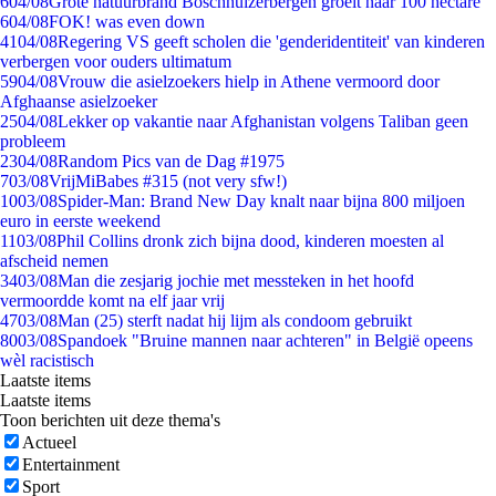
6
04/08
Grote natuurbrand Boschhuizerbergen groeit naar 100 hectare
6
04/08
FOK! was even down
41
04/08
Regering VS geeft scholen die 'genderidentiteit' van kinderen
verbergen voor ouders ultimatum
59
04/08
Vrouw die asielzoekers hielp in Athene vermoord door
Afghaanse asielzoeker
25
04/08
Lekker op vakantie naar Afghanistan volgens Taliban geen
probleem
23
04/08
Random Pics van de Dag #1975
7
03/08
VrijMiBabes #315 (not very sfw!)
10
03/08
Spider-Man: Brand New Day knalt naar bijna 800 miljoen
euro in eerste weekend
11
03/08
Phil Collins dronk zich bijna dood, kinderen moesten al
afscheid nemen
34
03/08
Man die zesjarig jochie met messteken in het hoofd
vermoordde komt na elf jaar vrij
47
03/08
Man (25) sterft nadat hij lijm als condoom gebruikt
80
03/08
Spandoek "Bruine mannen naar achteren" in België opeens
wèl racistisch
Laatste items
Laatste items
Toon berichten uit deze thema's
Actueel
Entertainment
Sport