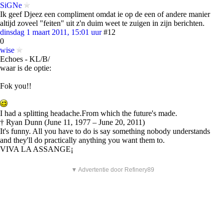
SiGNe
Ik geef Djeez een compliment omdat ie op de een of andere manier
altijd zoveel "feiten" uit z'n duim weet te zuigen in zijn berichten.
dinsdag 1 maart 2011, 15:01 uur
#12
0
wise
Echoes - KL/B/
waar is de optie:
Fok you!!
I had a splitting headache.From which the future's made.
† Ryan Dunn (June 11, 1977 – June 20, 2011)
It's funny. All you have to do is say something nobody understands
and they'll do practically anything you want them to.
VIVA LA ASSANGE¡
▼ Advertentie door Refinery89