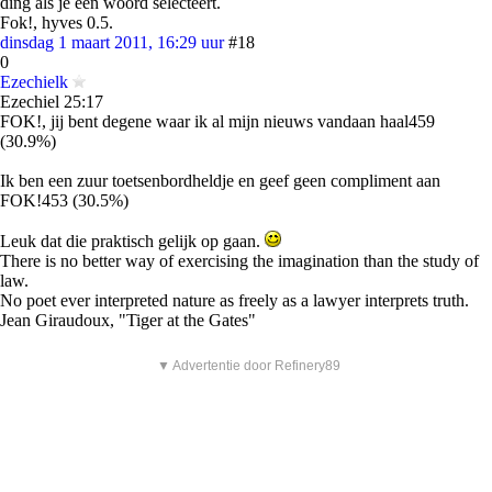
ding als je een woord selecteert.
Fok!, hyves 0.5.
dinsdag 1 maart 2011, 16:29 uur
#18
0
Ezechielk
Ezechiel 25:17
FOK!, jij bent degene waar ik al mijn nieuws vandaan haal459
(30.9%)
Ik ben een zuur toetsenbordheldje en geef geen compliment aan
FOK!453 (30.5%)
Leuk dat die praktisch gelijk op gaan.
There is no better way of exercising the imagination than the study of
law.
No poet ever interpreted nature as freely as a lawyer interprets truth.
Jean Giraudoux, "Tiger at the Gates"
▼ Advertentie door Refinery89