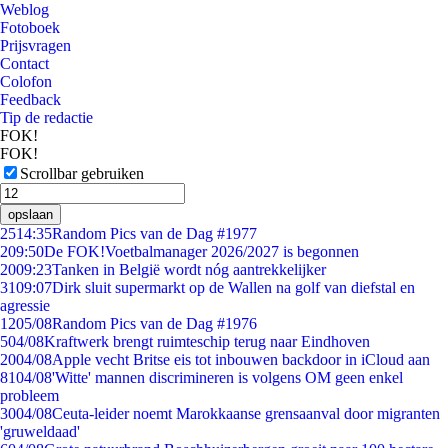
Weblog
Fotoboek
Prijsvragen
Contact
Colofon
Feedback
Tip de redactie
FOK!
FOK!
Scrollbar gebruiken
opslaan
25
14:35
Random Pics van de Dag #1977
2
09:50
De FOK!Voetbalmanager 2026/2027 is begonnen
20
09:23
Tanken in België wordt nóg aantrekkelijker
31
09:07
Dirk sluit supermarkt op de Wallen na golf van diefstal en
agressie
12
05/08
Random Pics van de Dag #1976
5
04/08
Kraftwerk brengt ruimteschip terug naar Eindhoven
20
04/08
Apple vecht Britse eis tot inbouwen backdoor in iCloud aan
81
04/08
'Witte' mannen discrimineren is volgens OM geen enkel
probleem
30
04/08
Ceuta-leider noemt Marokkaanse grensaanval door migranten
'gruweldaad'