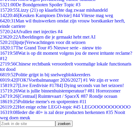
53
21:00
De Bondgenoten Spoiler Topic #3
157
20:55
Lizzy (21) op klaarlichte dag zwaar mishandeld
142
20:46
[Keuken Kampioen Divisie] #44 Vitesse mag weg
64
20:31
Man wil thuiswerken omdat zijn vrouw borstkanker heeft,
einde carriere
57
20:24
Afvallen met injecties #4
236
20:22
Afbeeldingen die je gemaakt hebt met AI
5
20:21
[lijstje]Verwachtingen voor dit seizoen
18
20:17
The Grand Tour #5 Nieuwe serie - nieuw trio
167
19:58
Wat is op dit moment volgens jou de meest irritante reclame?
#12
27
19:56
Chinese rechtbank veroordeelt voormalige lokale functionaris
tot dood
68
19:52
Politie grijpt in bij snelwegblokkeerders
69
19:42
[FOK!Voetbalmanager 2026/2027] #1 We zijn er weer
158
19:27
[Live Eredivisie #1784] Dying seconds van het seizoen!
157
19:26
Wat is jullie binnenhuistemperatuur? #81 Horrorzomer
247
19:26
[Centraal] Ruimtevaart / SpaceX #87 Rondje oceaan
186
19:25
Politieke meme's en spotprenten #11
261
19:22
Het enige echte LEGO-topic #45 LEGOOOOOOOOOOO
163
19:08
Ieder die 40+ is zal deze producten herkennen #35 Nooit
weg doen meuk