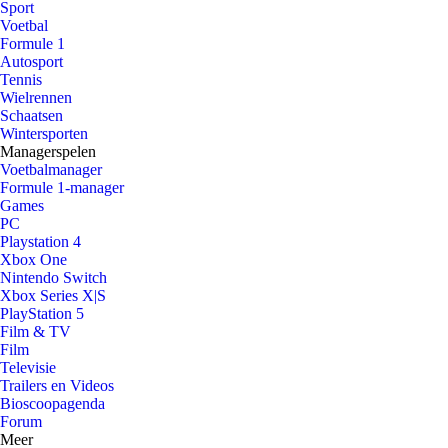
Sport
Voetbal
Formule 1
Autosport
Tennis
Wielrennen
Schaatsen
Wintersporten
Managerspelen
Voetbalmanager
Formule 1-manager
Games
PC
Playstation 4
Xbox One
Nintendo Switch
Xbox Series X|S
PlayStation 5
Film & TV
Film
Televisie
Trailers en Videos
Bioscoopagenda
Forum
Meer