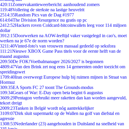
4
20:11
Zomervakantieweerbericht: aanhoudend zomers
1
19:48
Vollering de sterkste na lastige heuvelrit
25
14:35
Random Pics van de Dag #1977
6
14:04
The Division Resurgence nu gratis op pc
24
12:52
Hackers roven Coldcard-bitcoinwallets leeg voor 114 miljoen
dollar
39
12:15
Doorwerken na AOW-leeftijd vaker vastgelegd in cao's, moet
werken na je 67e de norm worden?
32
11:40
Vinted-foto's van vrouwen massaal gedeeld op seksfora
1
11:21
Nieuwe XBOX Game Pass titels voor de eerste helft van de
maand augustus
2
09:50
De FOK!Voetbalmanager 2026/2027 is begonnen
48
09:47
Van den Brink zet nog eens 14 gemeenten onder toezicht om
spreidingswet
17
09:40
Iran overweegt Europese hulp bij ruimen mijnen in Straat van
Hormuz
3
09:35
EA Sports FC 27 toont The Grounds-modus
1
09:34
Gears of War: E-Day open beta begint 6 augustus
36
09:29
Pentagon verbruikt meer raketten dan kan worden aangevuld,
tekort dreigt
20
09:23
Tanken in België wordt nóg aantrekkelijker
31
09:07
Dirk sluit supermarkt op de Wallen na golf van diefstal en
agressie
13
08:53
Nederlander (23) aangehouden in Duitsland na snelheid van
235 km/u