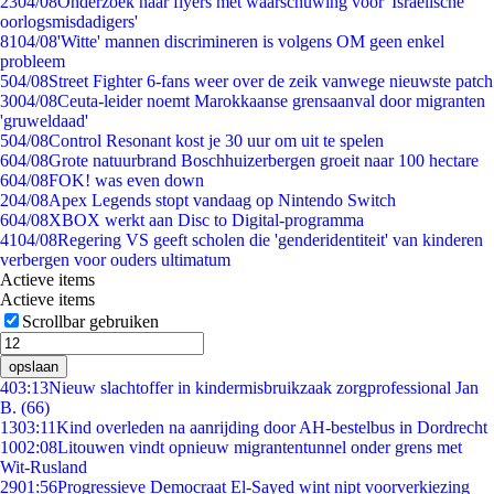
23
04/08
Onderzoek naar flyers met waarschuwing voor 'Israëlische
oorlogsmisdadigers'
81
04/08
'Witte' mannen discrimineren is volgens OM geen enkel
probleem
5
04/08
Street Fighter 6-fans weer over de zeik vanwege nieuwste patch
30
04/08
Ceuta-leider noemt Marokkaanse grensaanval door migranten
'gruweldaad'
5
04/08
Control Resonant kost je 30 uur om uit te spelen
6
04/08
Grote natuurbrand Boschhuizerbergen groeit naar 100 hectare
6
04/08
FOK! was even down
2
04/08
Apex Legends stopt vandaag op Nintendo Switch
6
04/08
XBOX werkt aan Disc to Digital-programma
41
04/08
Regering VS geeft scholen die 'genderidentiteit' van kinderen
verbergen voor ouders ultimatum
Actieve items
Actieve items
Scrollbar gebruiken
opslaan
4
03:13
Nieuw slachtoffer in kindermisbruikzaak zorgprofessional Jan
B. (66)
13
03:11
Kind overleden na aanrijding door AH-bestelbus in Dordrecht
10
02:08
Litouwen vindt opnieuw migrantentunnel onder grens met
Wit-Rusland
29
01:56
Progressieve Democraat El-Sayed wint nipt voorverkiezing