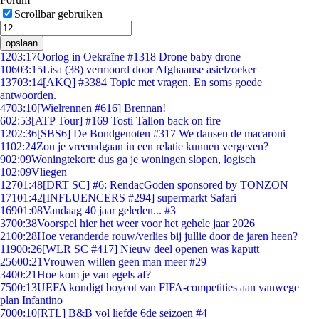
Scrollbar gebruiken
opslaan
12
03:17
Oorlog in Oekraïne #1318 Drone baby drone
106
03:15
Lisa (38) vermoord door Afghaanse asielzoeker
137
03:14
[AKQ] #3384 Topic met vragen. En soms goede
antwoorden.
47
03:10
[Wielrennen #616] Brennan!
6
02:53
[ATP Tour] #169 Tosti Tallon back on fire
12
02:36
[SBS6] De Bondgenoten #317 We dansen de macaroni
11
02:24
Zou je vreemdgaan in een relatie kunnen vergeven?
9
02:09
Woningtekort: dus ga je woningen slopen, logisch
1
02:09
Vliegen
127
01:48
[DRT SC] #6: RendacGoden sponsored by TONZON
171
01:42
[INFLUENCERS #294] supermarkt Safari
169
01:08
Vandaag 40 jaar geleden... #3
37
00:38
Voorspel hier het weer voor het gehele jaar 2026
21
00:28
Hoe veranderde rouw/verlies bij jullie door de jaren heen?
119
00:26
[WLR SC #417] Nieuw deel openen was kaputt
256
00:21
Vrouwen willen geen man meer #29
34
00:21
Hoe kom je van egels af?
75
00:13
UEFA kondigt boycot van FIFA-competities aan vanwege
plan Infantino
70
00:10
[RTL] B&B vol liefde 6de seizoen #4