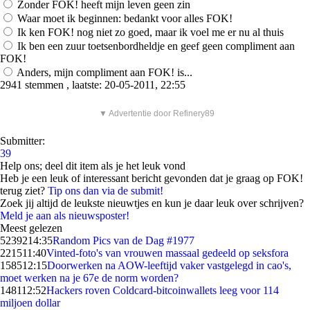
Zonder FOK! heeft mijn leven geen zin
Waar moet ik beginnen: bedankt voor alles FOK!
Ik ken FOK! nog niet zo goed, maar ik voel me er nu al thuis
Ik ben een zuur toetsenbordheldje en geef geen compliment aan
FOK!
Anders, mijn compliment aan FOK! is...
2941 stemmen , laatste: 20-05-2011, 22:55
▼ Advertentie door Refinery89
Submitter:
39
Help ons; deel dit item als je het leuk vond
Heb je een leuk of interessant bericht gevonden dat je graag op FOK!
terug ziet?
Tip ons dan via de submit!
Zoek jij altijd de leukste nieuwtjes en kun je daar leuk over schrijven?
Meld je aan als nieuwsposter!
Meest gelezen
52392
14:35
Random Pics van de Dag #1977
2215
11:40
Vinted-foto's van vrouwen massaal gedeeld op seksfora
1585
12:15
Doorwerken na AOW-leeftijd vaker vastgelegd in cao's,
moet werken na je 67e de norm worden?
1481
12:52
Hackers roven Coldcard-bitcoinwallets leeg voor 114
miljoen dollar