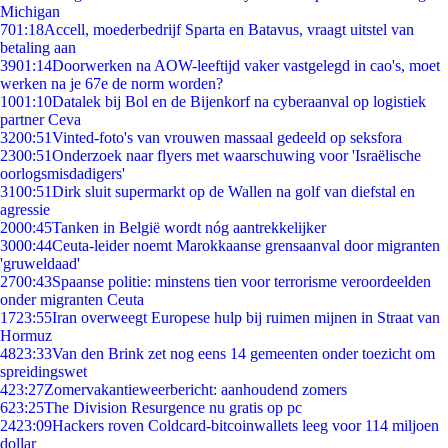
Michigan
7
01:18
Accell, moederbedrijf Sparta en Batavus, vraagt uitstel van
betaling aan
39
01:14
Doorwerken na AOW-leeftijd vaker vastgelegd in cao's, moet
werken na je 67e de norm worden?
10
01:10
Datalek bij Bol en de Bijenkorf na cyberaanval op logistiek
partner Ceva
32
00:51
Vinted-foto's van vrouwen massaal gedeeld op seksfora
23
00:51
Onderzoek naar flyers met waarschuwing voor 'Israëlische
oorlogsmisdadigers'
31
00:51
Dirk sluit supermarkt op de Wallen na golf van diefstal en
agressie
20
00:45
Tanken in België wordt nóg aantrekkelijker
30
00:44
Ceuta-leider noemt Marokkaanse grensaanval door migranten
'gruweldaad'
27
00:43
Spaanse politie: minstens tien voor terrorisme veroordeelden
onder migranten Ceuta
17
23:55
Iran overweegt Europese hulp bij ruimen mijnen in Straat van
Hormuz
48
23:33
Van den Brink zet nog eens 14 gemeenten onder toezicht om
spreidingswet
4
23:27
Zomervakantieweerbericht: aanhoudend zomers
6
23:25
The Division Resurgence nu gratis op pc
24
23:09
Hackers roven Coldcard-bitcoinwallets leeg voor 114 miljoen
dollar