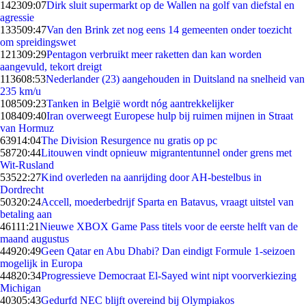
1423
09:07
Dirk sluit supermarkt op de Wallen na golf van diefstal en
agressie
1335
09:47
Van den Brink zet nog eens 14 gemeenten onder toezicht
om spreidingswet
1213
09:29
Pentagon verbruikt meer raketten dan kan worden
aangevuld, tekort dreigt
1136
08:53
Nederlander (23) aangehouden in Duitsland na snelheid van
235 km/u
1085
09:23
Tanken in België wordt nóg aantrekkelijker
1084
09:40
Iran overweegt Europese hulp bij ruimen mijnen in Straat
van Hormuz
639
14:04
The Division Resurgence nu gratis op pc
587
20:44
Litouwen vindt opnieuw migrantentunnel onder grens met
Wit-Rusland
535
22:27
Kind overleden na aanrijding door AH-bestelbus in
Dordrecht
503
20:24
Accell, moederbedrijf Sparta en Batavus, vraagt uitstel van
betaling aan
461
11:21
Nieuwe XBOX Game Pass titels voor de eerste helft van de
maand augustus
449
20:49
Geen Qatar en Abu Dhabi? Dan eindigt Formule 1-seizoen
mogelijk in Europa
448
20:34
Progressieve Democraat El-Sayed wint nipt voorverkiezing
Michigan
403
05:43
Gedurfd NEC blijft overeind bij Olympiakos