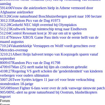
aanslag
59
14:06
Vrouw die asielzoekers hielp in Athene vermoord door
Afghaanse asielzoeker
6
13:26
Grote natuurbrand Boschhuizerbergen groeit naar 100 hectare
30
12:35
Random Pics van de Dag #1973
3
12:28
Gedurfd NEC blijft overeind bij Olympiakos
5
12:23
Kraftwerk brengt ruimteschip terug naar Eindhoven
5
12:04
Control Resonant kost je 30 uur om uit te spelen
1
11:47
Nieuwe XBOX Game Pass titels voor de eerste helft van de
maand augustus
7
10:24
Vakantiekiekje Verstappen en Wolff voedt geruchten over
Mercedes-overstap
32
10:21
Albert Heijn halveert tempo van Koopzegels sparen vanaf
september
80
09:07
Random Pics van de Dag #1798
47
09:07
Man (25) sterft nadat hij lijm als condoom gebruikt
41
08:27
Regering VS geeft scholen die 'genderidentiteit' van kinderen
verbergen voor ouders ultimatum
50
07:26
Twee Syriërs krijgen 11 jaar cel voor brute verkrachting
stomdronken 18-jarige
5
05/08
Street Fighter 6-fans weer over de zeik vanwege nieuwste patch
9
05/08
NL-alert na grote natuurbrand bij Oostrum, blushelikopters
ingezet
Forum
Forum