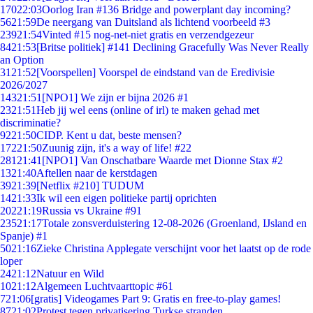
170
22:03
Oorlog Iran #136 Bridge and powerplant day incoming?
56
21:59
De neergang van Duitsland als lichtend voorbeeld #3
239
21:54
Vinted #15 nog-net-niet gratis en verzendgezeur
84
21:53
[Britse politiek] #141 Declining Gracefully Was Never Really
an Option
31
21:52
[Voorspellen] Voorspel de eindstand van de Eredivisie
2026/2027
143
21:51
[NPO1] We zijn er bijna 2026 #1
23
21:51
Heb jij wel eens (online of irl) te maken gehad met
discriminatie?
92
21:50
CIDP. Kent u dat, beste mensen?
172
21:50
Zuunig zijn, it's a way of life! #22
281
21:41
[NPO1] Van Onschatbare Waarde met Dionne Stax #2
13
21:40
Aftellen naar de kerstdagen
39
21:39
[Netflix #210] TUDUM
14
21:33
Ik wil een eigen politieke partij oprichten
202
21:19
Russia vs Ukraine #91
235
21:17
Totale zonsverduistering 12-08-2026 (Groenland, IJsland en
Spanje) #1
50
21:16
Zieke Christina Applegate verschijnt voor het laatst op de rode
loper
24
21:12
Natuur en Wild
10
21:12
Algemeen Luchtvaarttopic #61
7
21:06
[gratis] Videogames Part 9: Gratis en free-to-play games!
87
21:02
Protest tegen privatisering Turkse stranden