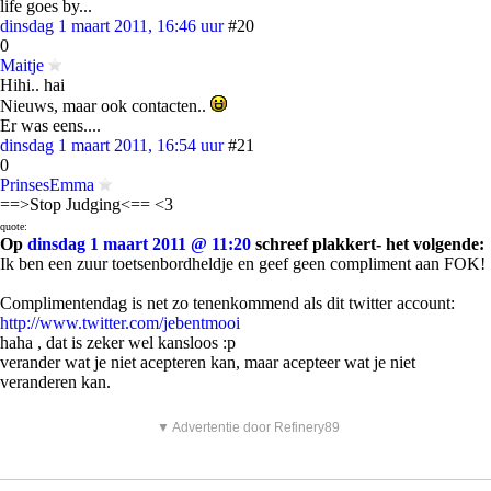
life goes by...
dinsdag 1 maart 2011, 16:46 uur
#20
0
Maitje
Hihi.. hai
Nieuws, maar ook contacten..
Er was eens....
dinsdag 1 maart 2011, 16:54 uur
#21
0
PrinsesEmma
==>Stop Judging<== <3
quote:
Op
dinsdag 1 maart 2011 @ 11:20
schreef plakkert- het volgende:
Ik ben een zuur toetsenbordheldje en geef geen compliment aan FOK!
Complimentendag is net zo tenenkommend als dit twitter account:
http://www.twitter.com/jebentmooi
haha , dat is zeker wel kansloos :p
verander wat je niet acepteren kan, maar acepteer wat je niet
veranderen kan.
▼ Advertentie door Refinery89