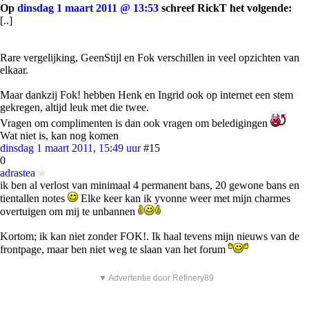
Op
dinsdag 1 maart 2011 @ 13:53
schreef RickT het volgende:
[..]
Rare vergelijking, GeenStijl en Fok verschillen in veel opzichten van
elkaar.
Maar dankzij Fok! hebben Henk en Ingrid ook op internet een stem
gekregen, altijd leuk met die twee.
Vragen om complimenten is dan ook vragen om beledigingen
Wat niet is, kan nog komen
dinsdag 1 maart 2011, 15:49 uur
#15
0
adrastea
ik ben al verlost van minimaal 4 permanent bans, 20 gewone bans en
tientallen notes
Elke keer kan ik yvonne weer met mijn charmes
overtuigen om mij te unbannen
Kortom; ik kan niet zonder FOK!. Ik haal tevens mijn nieuws van de
frontpage, maar ben niet weg te slaan van het forum
▼ Advertentie door Refinery89