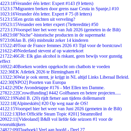
42
23:18
Verander één letter: Expert #143 (9 letters)
15
23:17
Migranten breken door grens naar Ceuta in Spanje,l #10
10
23:16
Verander één letter. Expert # 75 (8 letters)
51
23:15
Een gezin stichten uit verveling?
195
23:15
Verander een letter expert (7lettereditie) #50
27
23:13
Voorspel hier het weer van Juli 2026 (gemeten in de Bilt)
149
23:08
"Niche"-historische producten in de supermarkt
97
23:06
Jan B. (66) misbruikt zeker 14 kinderen
155
22:49
Tour de France femmes 2026 #3 Tijd voor de borstcrawl
216
22:49
Nederland stevent af op watertekort
217
22:46
GR: Elk glas alcohol is riskant, geen bewijs voor gunstig
effect
169
22:40
Boeken worden opgekocht om chatbots te voeden
3
22:36
EK Atletiek 2026 te Birmingham #1
133
22:36
Wat je ook stemt, je krijgt in NL altijd Links Liberaal Beleid.
4
22:30
[NPO2] Poorten van Europa
214
22:29
De Avondetappe #176 - Met Ellen ten Damme.
278
22:22
[Crowdfunding] #442 Golfbanen en betere projecten.....
69
22:19
Nabil B. (20) rijdt fietser aan tijdens dollemansrit
32
22:18
[Alpineskiën] #20 Op weg naar de OS!
41
22:15
Voorspel hier het weer van Juni 2026 (gemeten in de Bilt)
112
22:13
[Het Officiële Steam Topic #201] Steamrolled
209
22:11
[Videoland] B&B vol liefde 6de seizoen #1 voor de
vooruitkijkers
248
22:09
[Dagboek] Veel aan hoofd - Deel 27