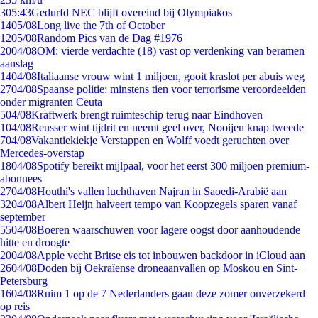
3
05:43
Gedurfd NEC blijft overeind bij Olympiakos
14
05/08
Long live the 7th of October
12
05/08
Random Pics van de Dag #1976
20
04/08
OM: vierde verdachte (18) vast op verdenking van beramen
aanslag
14
04/08
Italiaanse vrouw wint 1 miljoen, gooit kraslot per abuis weg
27
04/08
Spaanse politie: minstens tien voor terrorisme veroordeelden
onder migranten Ceuta
5
04/08
Kraftwerk brengt ruimteschip terug naar Eindhoven
1
04/08
Reusser wint tijdrit en neemt geel over, Nooijen knap tweede
7
04/08
Vakantiekiekje Verstappen en Wolff voedt geruchten over
Mercedes-overstap
18
04/08
Spotify bereikt mijlpaal, voor het eerst 300 miljoen premium-
abonnees
27
04/08
Houthi's vallen luchthaven Najran in Saoedi-Arabië aan
32
04/08
Albert Heijn halveert tempo van Koopzegels sparen vanaf
september
55
04/08
Boeren waarschuwen voor lagere oogst door aanhoudende
hitte en droogte
20
04/08
Apple vecht Britse eis tot inbouwen backdoor in iCloud aan
26
04/08
Doden bij Oekraïense droneaanvallen op Moskou en Sint-
Petersburg
16
04/08
Ruim 1 op de 7 Nederlanders gaan deze zomer onverzekerd
op reis