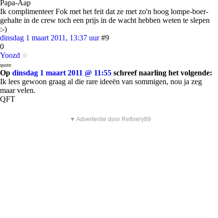
Papa-Aap
Ik complimenteer Fok met het feit dat ze met zo'n hoog lompe-boer-
gehalte in de crew toch een prijs in de wacht hebben weten te slepen
:-)
dinsdag 1 maart 2011, 13:37 uur
#9
0
Yoozd
quote:
Op
dinsdag 1 maart 2011 @ 11:55
schreef naarling het volgende:
Ik lees gewoon graag al die rare ideeën van sommigen, nou ja zeg
maar velen.
QFT
▼ Advertentie door Refinery89