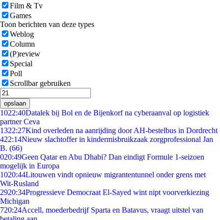
Film & Tv
Games
Toon berichten van deze types
Weblog
Column
(P)review
Special
Poll
Scrollbar gebruiken
opslaan
10
22:40
Datalek bij Bol en de Bijenkorf na cyberaanval op logistiek
partner Ceva
13
22:27
Kind overleden na aanrijding door AH-bestelbus in Dordrecht
4
22:14
Nieuw slachtoffer in kindermisbruikzaak zorgprofessional Jan
B. (66)
0
20:49
Geen Qatar en Abu Dhabi? Dan eindigt Formule 1-seizoen
mogelijk in Europa
10
20:44
Litouwen vindt opnieuw migrantentunnel onder grens met
Wit-Rusland
29
20:34
Progressieve Democraat El-Sayed wint nipt voorverkiezing
Michigan
7
20:24
Accell, moederbedrijf Sparta en Batavus, vraagt uitstel van
betaling aan