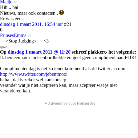
Maitje
Hihi.. hai
Nieuws, maar ook contacten..
Er was eens....
dinsdag 1 maart 2011, 16:54 uur
#21
0
PrinsesEmma
==>Stop Judging<== <3
quote:
Op
dinsdag 1 maart 2011 @ 11:20
schreef plakkert- het volgende:
Ik ben een zuur toetsenbordheldje en geef geen compliment aan FOK!
Complimentendag is net zo tenenkommend als dit twitter account:
http://www.twitter.com/jebentmooi
haha , dat is zeker wel kansloos :p
verander wat je niet acepteren kan, maar acepteer wat je niet
veranderen kan.
▼ Advertentie door Refinery89