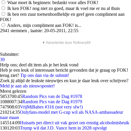
Waar moet ik beginnen: bedankt voor alles FOK!
Ik ken FOK! nog niet zo goed, maar ik voel me er nu al thuis
Ik ben een zuur toetsenbordheldje en geef geen compliment aan
FOK!
Anders, mijn compliment aan FOK! is...
2941 stemmen , laatste: 20-05-2011, 22:55
▼ Advertentie door Refinery89
Submitter:
39
Help ons; deel dit item als je het leuk vond
Heb je een leuk of interessant bericht gevonden dat je graag op FOK!
terug ziet?
Tip ons dan via de submit!
Zoek jij altijd de leukste nieuwtjes en kun je daar leuk over schrijven?
Meld je aan als nieuwsposter!
Meest gelezen
58537
00:45
Random Pics van de Dag #1978
10880
07:34
Random Pics van de Dag #1979
7479
08:03
VrijMiBabes #316 (not very sfw!)
2102
14:35
Onlyfans-model met G-cup wil als NASA-ambassadeur
naar maan
1455
14:09
Huisarts per direct uit vak gezet om ernstig alcoholmisbruik
1301
20:03
Trump wil dat J.D. Vance hem in 2028 opvolgt