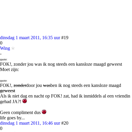
dinsdag 1 maart 2011, 16:35 uur
#19
0
Wing
-
quote:
FOK!, zonder jou was ik nog steeds een kansloze maagd geweest
Moet zijn:
quote:
FOK!,
zonder
door jou
was
ben ik nog steeds een kansloze maagd
geweest
Als ik niet dag en nacht op FOK! zat, had ik inmiddels al een vriendin
gehad JA?!
Geen compliment dus
life goes by...
dinsdag 1 maart 2011, 16:46 uur
#20
0