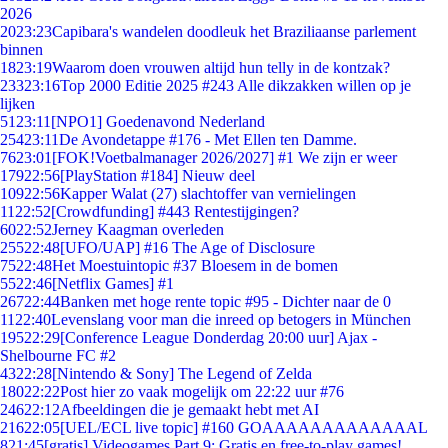
2026
20
23:23
Capibara's wandelen doodleuk het Braziliaanse parlement
binnen
18
23:19
Waarom doen vrouwen altijd hun telly in de kontzak?
233
23:16
Top 2000 Editie 2025 #243 Alle dikzakken willen op je
lijken
51
23:11
[NPO1] Goedenavond Nederland
254
23:11
De Avondetappe #176 - Met Ellen ten Damme.
76
23:01
[FOK!Voetbalmanager 2026/2027] #1 We zijn er weer
179
22:56
[PlayStation #184] Nieuw deel
109
22:56
Kapper Walat (27) slachtoffer van vernielingen
11
22:52
[Crowdfunding] #443 Rentestijgingen?
60
22:52
Jerney Kaagman overleden
255
22:48
[UFO/UAP] #16 The Age of Disclosure
75
22:48
Het Moestuintopic #37 Bloesem in de bomen
55
22:46
[Netflix Games] #1
267
22:44
Banken met hoge rente topic #95 - Dichter naar de 0
11
22:40
Levenslang voor man die inreed op betogers in München
195
22:29
[Conference League Donderdag 20:00 uur] Ajax -
Shelbourne FC #2
43
22:28
[Nintendo & Sony] The Legend of Zelda
180
22:22
Post hier zo vaak mogelijk om 22:22 uur #76
246
22:12
Afbeeldingen die je gemaakt hebt met AI
216
22:05
[UEL/ECL live topic] #160 GOAAAAAAAAAAAAAL
8
21:45
[gratis] Videogames Part 9: Gratis en free-to-play games!