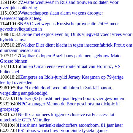
1291
19:42
'Zwarte weduwes' in Rusland trouwen soldaten voor
overlijdensuitkering
1151
09:33
Waterschappen slaan alarm wegens droogte:
Gereedschapskist leeg
1144
10:08
NAVO zet wegens Russische provocatie 250% meer
gevechtsvliegtuigen in
1088
10:32
Drone met explosieven bij Duits vliegveld voedt vrees voor
hybride aanval
1075
10:28
Wakker Dier dient klacht in tegen insectenfabriek Protix om
duurzaamheidsclaims
1075
11:27
Capibara's lopen Braziliaans parlementsgebouw Mato
Grosso binnen
1071
10:16
Iran en Oman eens over route Straat van Hormuz, VS
buitenspel
1006
18:20
Zangeres en Idols-jurylid Jerney Kaagman op 79-jarige
leeftijd overleden
996
10:59
Israël meldt dood twee militairen in Zuid-Libanon,
vergelding aangekondigd
977
20:11
Duitser (93) crasht met quad tegen boom, vier gewonden
933
20:40
NPO-manager Menno de Boer geschorst na dickpic in
groepsapp
930
15:21
Netflix-abonnees krijgen exclusieve early access tot
uitgebreide GTA VI trailer
708
10:48
Hiroshima herdenkt slachtoffers atoombom, 81 jaar later
642
22:01
PS5-doos waarschuwt voor einde fysieke games