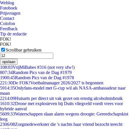
Weblog
Fotoboek
Prijsvragen
Contact
Colofon
Feedback
Tip de redactie
FOK!
FOK!
Scrollbar gebruiken
opslaan
1
08:03
VrijMiBabes #316 (not very sfw!)
8
07:34
Random Pics van de Dag #1979
19
00:45
Random Pics van de Dag #1978
2
21:30
De FOK!Voetbalmanager 2026/2027 is begonnen
59
14:35
Onlyfans-model met G-cup wil als NASA-ambassadeur naar
maan
22
14:09
Huisarts per direct uit vak gezet om ernstig alcoholmisbruik
16
10:32
Drone met explosieven bij Duits vliegveld voedt vrees voor
hybride aanval
56
09:33
Waterschappen slaan alarm wegens droogte: Gereedschapskist
leeg
23
06/08
Zorgmedewerkster die 's nachts haar vriend bezocht terecht