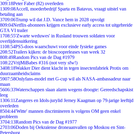
3
09:18
Peter Faber (82) overleden
13
09:08
Accell, moederbedrijf Sparta en Batavus, vraagt uitstel van
betaling aan
37
09:06
Trump wil dat J.D. Vance hem in 2028 opvolgt
8
09:04
Netflix-abonnees krijgen exclusieve early access tot uitgebreide
GTA VI trailer
17
08:55
'Zwarte weduwes' in Rusland trouwen soldaten voor
overlijdensuitkering
11
08:54
PS5-doos waarschuwt voor einde fysieke games
2
08:52
Trailers kijken: de bioscoopreleases van week 32
8
08:49
Random Pics van de Dag #1979
1
08:22
VrijMiBabes #316 (not very sfw!)
34
08:18
Wakker Dier dient klacht in tegen insectenfabriek Protix om
duurzaamheidsclaims
59
07:58
Onlyfans-model met G-cup wil als NASA-ambassadeur naar
maan
56
06:33
Waterschappen slaan alarm wegens droogte: Gereedschapskist
leeg
13
06:11
Zangeres en Idols-jurylid Jerney Kaagman op 79-jarige leeftijd
overleden
85
04:44
'Witte' mannen discrimineren is volgens OM geen enkel
probleem
37
04:13
Random Pics van de Dag #1977
27
03:06
Doden bij Oekraïense droneaanvallen op Moskou en Sint-
Petersburg