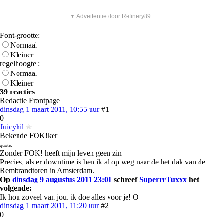
▼ Advertentie door Refinery89
Font-grootte:
Normaal
Kleiner
regelhoogte :
Normaal
Kleiner
39 reacties
Redactie Frontpage
dinsdag 1 maart 2011, 10:55 uur
#1
0
Juicyhil
Bekende FOK!ker
quote:
Zonder FOK! heeft mijn leven geen zin
Precies, als er downtime is ben ik al op weg naar de het dak van de
Rembrandtoren in Amsterdam.
Op
dinsdag 9 augustus 2011 23:01
schreef
SuperrrTuxxx
het
volgende:
Ik hou zoveel van jou, ik doe alles voor je! O+
dinsdag 1 maart 2011, 11:20 uur
#2
0