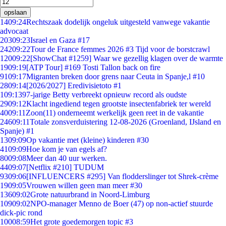
opslaan
14
09:24
Rechtszaak dodelijk ongeluk uitgesteld vanwege vakantie
advocaat
203
09:23
Israel en Gaza #17
242
09:22
Tour de France femmes 2026 #3 Tijd voor de borstcrawl
120
09:22
[ShowChat #1259] Waar we gezellig klagen over de warmte
19
09:19
[ATP Tour] #169 Tosti Tallon back on fire
91
09:17
Migranten breken door grens naar Ceuta in Spanje,l #10
28
09:14
[2026/2027] Eredivisietoto #1
1
09:13
97-jarige Betty verbreekt opnieuw record als oudste
29
09:12
Klacht ingediend tegen grootste insectenfabriek ter wereld
40
09:11
Zoon(11) onderneemt werkelijk geen reet in de vakantie
246
09:11
Totale zonsverduistering 12-08-2026 (Groenland, IJsland en
Spanje) #1
13
09:09
Op vakantie met (kleine) kinderen #30
41
09:09
Hoe kom je van egels af?
80
09:08
Meer dan 40 uur werken.
44
09:07
[Netflix #210] TUDUM
93
09:06
[INFLUENCERS #295] Van flodderslinger tot Shrek-crème
19
09:05
Vrouwen willen geen man meer #30
136
09:02
Grote natuurbrand in Noord-Limburg
109
09:02
NPO-manager Menno de Boer (47) op non-actief stuurde
dick-pic rond
100
08:59
Het grote goedemorgen topic #3