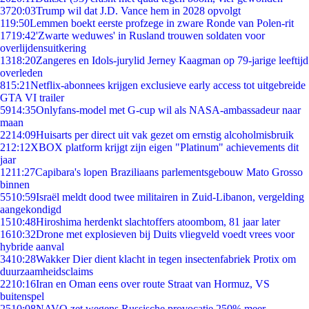
37
20:03
Trump wil dat J.D. Vance hem in 2028 opvolgt
1
19:50
Lemmen boekt eerste profzege in zware Ronde van Polen-rit
17
19:42
'Zwarte weduwes' in Rusland trouwen soldaten voor
overlijdensuitkering
13
18:20
Zangeres en Idols-jurylid Jerney Kaagman op 79-jarige leeftijd
overleden
8
15:21
Netflix-abonnees krijgen exclusieve early access tot uitgebreide
GTA VI trailer
59
14:35
Onlyfans-model met G-cup wil als NASA-ambassadeur naar
maan
22
14:09
Huisarts per direct uit vak gezet om ernstig alcoholmisbruik
2
12:12
XBOX platform krijgt zijn eigen "Platinum" achievements dit
jaar
12
11:27
Capibara's lopen Braziliaans parlementsgebouw Mato Grosso
binnen
55
10:59
Israël meldt dood twee militairen in Zuid-Libanon, vergelding
aangekondigd
15
10:48
Hiroshima herdenkt slachtoffers atoombom, 81 jaar later
16
10:32
Drone met explosieven bij Duits vliegveld voedt vrees voor
hybride aanval
34
10:28
Wakker Dier dient klacht in tegen insectenfabriek Protix om
duurzaamheidsclaims
22
10:16
Iran en Oman eens over route Straat van Hormuz, VS
buitenspel
25
10:08
NAVO zet wegens Russische provocatie 250% meer