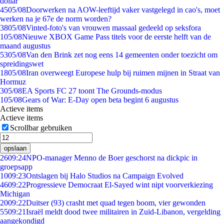
dollar
45
05/08
Doorwerken na AOW-leeftijd vaker vastgelegd in cao's, moet
werken na je 67e de norm worden?
38
05/08
Vinted-foto's van vrouwen massaal gedeeld op seksfora
1
05/08
Nieuwe XBOX Game Pass titels voor de eerste helft van de
maand augustus
53
05/08
Van den Brink zet nog eens 14 gemeenten onder toezicht om
spreidingswet
18
05/08
Iran overweegt Europese hulp bij ruimen mijnen in Straat van
Hormuz
3
05/08
EA Sports FC 27 toont The Grounds-modus
1
05/08
Gears of War: E-Day open beta begint 6 augustus
Actieve items
Actieve items
Scrollbar gebruiken
opslaan
26
09:24
NPO-manager Menno de Boer geschorst na dickpic in
groepsapp
10
09:23
Ontslagen bij Halo Studios na Campaign Evolved
46
09:22
Progressieve Democraat El-Sayed wint nipt voorverkiezing
Michigan
20
09:22
Duitser (93) crasht met quad tegen boom, vier gewonden
55
09:21
Israël meldt dood twee militairen in Zuid-Libanon, vergelding
aangekondigd