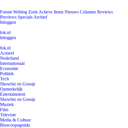
Forum
Weblog
Zoek
Actieve Items
Nieuws
Columns
Reviews
Previews
Specials
Archief
Inloggen
fok.nl
Inloggen
fok.nl
Actueel
Nederland
Internationaal
Economie
Politiek
Tech
Showbiz en Gossip
Opmerkelijk
Entertainment
Showbiz en Gossip
Muziek
Film
Televisie
Media & Cultuur
Bioscoopagenda