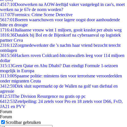
45
17:10
Doorwerken na AOW-leeftijd vaker vastgelegd in cao's, moet
werken na je 67e de norm worden?
1
17:07
Forensics: Crime Scene Detective
56
17:01
Boeren waarschuwen voor lagere oogst door aanhoudende
hitte en droogte
17
16:41
Italiaanse vrouw wint 1 miljoen, gooit kraslot per abuis weg
18
16:36
Datalek bij Bol en de Bijenkorf na cyberaanval op logistiek
partner Ceva
23
16:12
Zorgmedewerkster die 's nachts haar vriend bezocht terecht
ontslagen
36
15:56
Hackers roven Coldcard-bitcoinwallets leeg voor 114 miljoen
dollar
3
15:13
Geen Qatar en Abu Dhabi? Dan eindigt Formule 1-seizoen
mogelijk in Europa
31
13:00
Spaanse politie: minstens tien voor terrorisme veroordeelden
onder migranten Ceuta
34
12:59
Dirk sluit supermarkt op de Wallen na golf van diefstal en
agressie
8
12:53
The Division Resurgence nu gratis op pc
64
12:53
Zetelpeiling: 24 zetels voor Pro en 18 zetels voor D66, FvD,
JA21 en PVV
Forum
Forum
Scrollbar gebruiken