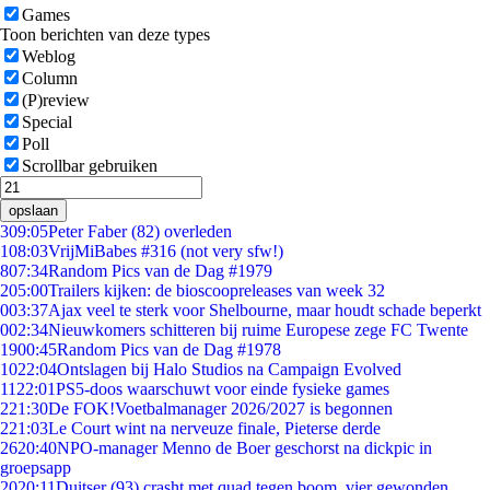
Games
Toon berichten van deze types
Weblog
Column
(P)review
Special
Poll
Scrollbar gebruiken
opslaan
3
09:05
Peter Faber (82) overleden
1
08:03
VrijMiBabes #316 (not very sfw!)
8
07:34
Random Pics van de Dag #1979
2
05:00
Trailers kijken: de bioscoopreleases van week 32
0
03:37
Ajax veel te sterk voor Shelbourne, maar houdt schade beperkt
0
02:34
Nieuwkomers schitteren bij ruime Europese zege FC Twente
19
00:45
Random Pics van de Dag #1978
10
22:04
Ontslagen bij Halo Studios na Campaign Evolved
11
22:01
PS5-doos waarschuwt voor einde fysieke games
2
21:30
De FOK!Voetbalmanager 2026/2027 is begonnen
2
21:03
Le Court wint na nerveuze finale, Pieterse derde
26
20:40
NPO-manager Menno de Boer geschorst na dickpic in
groepsapp
20
20:11
Duitser (93) crasht met quad tegen boom, vier gewonden