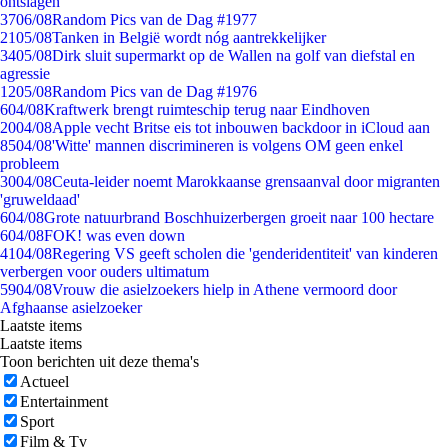
ontslagen
37
06/08
Random Pics van de Dag #1977
21
05/08
Tanken in België wordt nóg aantrekkelijker
34
05/08
Dirk sluit supermarkt op de Wallen na golf van diefstal en
agressie
12
05/08
Random Pics van de Dag #1976
6
04/08
Kraftwerk brengt ruimteschip terug naar Eindhoven
20
04/08
Apple vecht Britse eis tot inbouwen backdoor in iCloud aan
85
04/08
'Witte' mannen discrimineren is volgens OM geen enkel
probleem
30
04/08
Ceuta-leider noemt Marokkaanse grensaanval door migranten
'gruweldaad'
6
04/08
Grote natuurbrand Boschhuizerbergen groeit naar 100 hectare
6
04/08
FOK! was even down
41
04/08
Regering VS geeft scholen die 'genderidentiteit' van kinderen
verbergen voor ouders ultimatum
59
04/08
Vrouw die asielzoekers hielp in Athene vermoord door
Afghaanse asielzoeker
Laatste items
Laatste items
Toon berichten uit deze thema's
Actueel
Entertainment
Sport
Film & Tv