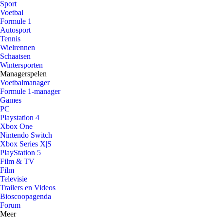
Sport
Voetbal
Formule 1
Autosport
Tennis
Wielrennen
Schaatsen
Wintersporten
Managerspelen
Voetbalmanager
Formule 1-manager
Games
PC
Playstation 4
Xbox One
Nintendo Switch
Xbox Series X|S
PlayStation 5
Film & TV
Film
Televisie
Trailers en Videos
Bioscoopagenda
Forum
Meer