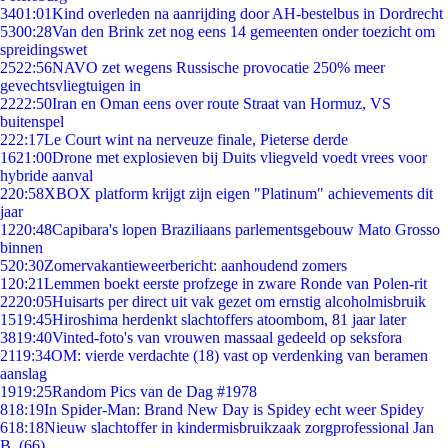
34
01:01
Kind overleden na aanrijding door AH-bestelbus in Dordrecht
53
00:28
Van den Brink zet nog eens 14 gemeenten onder toezicht om
spreidingswet
25
22:56
NAVO zet wegens Russische provocatie 250% meer
gevechtsvliegtuigen in
22
22:50
Iran en Oman eens over route Straat van Hormuz, VS
buitenspel
2
22:17
Le Court wint na nerveuze finale, Pieterse derde
16
21:00
Drone met explosieven bij Duits vliegveld voedt vrees voor
hybride aanval
2
20:58
XBOX platform krijgt zijn eigen "Platinum" achievements dit
jaar
12
20:48
Capibara's lopen Braziliaans parlementsgebouw Mato Grosso
binnen
5
20:30
Zomervakantieweerbericht: aanhoudend zomers
1
20:21
Lemmen boekt eerste profzege in zware Ronde van Polen-rit
22
20:05
Huisarts per direct uit vak gezet om ernstig alcoholmisbruik
15
19:45
Hiroshima herdenkt slachtoffers atoombom, 81 jaar later
38
19:40
Vinted-foto's van vrouwen massaal gedeeld op seksfora
21
19:34
OM: vierde verdachte (18) vast op verdenking van beramen
aanslag
19
19:25
Random Pics van de Dag #1978
8
18:19
In Spider-Man: Brand New Day is Spidey echt weer Spidey
6
18:18
Nieuw slachtoffer in kindermisbruikzaak zorgprofessional Jan
B. (66)