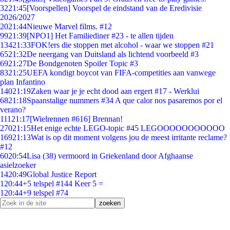
32
21:45
[Voorspellen] Voorspel de eindstand van de Eredivisie
2026/2027
20
21:44
Nieuwe Marvel films. #12
99
21:39
[NPO1] Het Familiediner #23 - te allen tijden
134
21:33
FOK!ers die stoppen met alcohol - waar we stoppen #21
65
21:32
De neergang van Duitsland als lichtend voorbeeld #3
69
21:27
De Bondgenoten Spoiler Topic #3
83
21:25
UEFA kondigt boycot van FIFA-competities aan vanwege
plan Infantino
140
21:19
Zaken waar je je echt dood aan ergert #17 - Werklui
68
21:18
Spaanstalige nummers #34 A que calor nos pasaremos por el
verano?
111
21:17
[Wielrennen #616] Brennan!
270
21:15
Het enige echte LEGO-topic #45 LEGOOOOOOOOOOO
169
21:13
Wat is op dit moment volgens jou de meest irritante reclame?
#12
60
20:54
Lisa (38) vermoord in Griekenland door Afghaanse
asielzoeker
14
20:49
Global Justice Report
1
20:44
+5 telspel #144 Keer 5 =
1
20:44
+9 telspel #74