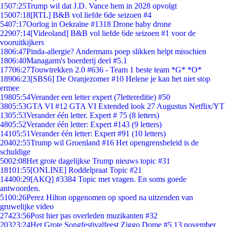
15
07:25
Trump wil dat J.D. Vance hem in 2028 opvolgt
150
07:18
[RTL] B&B vol liefde 6de seizoen #4
54
07:17
Oorlog in Oekraïne #1318 Drone baby drone
229
07:14
[Videoland] B&B vol liefde 6de seizoen #1 voor de
vooruitkijkers
18
06:47
Pinda-allergie? Andermans poep slikken helpt misschien
18
06:40
Managarm's boerderij deel #5.1
177
06:27
Touwtrekken 2.0 #636 - Team 1 beste team *G* *O*
189
06:23
[SBS6] De Oranjezomer #10 Helene je kan het niet stop
ermee
198
05:54
Verander een letter expert (7lettereditie) #50
38
05:53
GTA VI #12 GTA VI Extended look 27 Augustus Netflix/YT
13
05:53
Verander één letter. Expert # 75 (8 letters)
48
05:52
Verander één letter: Expert #143 (9 letters)
141
05:51
Verander één letter: Expert #91 (10 letters)
204
02:55
Trump wil Groenland #16 Het opengrensbeleid is de
schuldige
50
02:08
Het grote dagelijkse Trump nieuws topic #31
181
01:55
[ONLINE] Roddelpraat Topic #21
144
00:29
[AKQ] #3384 Topic met vragen. En soms goede
antwoorden.
51
00:26
Perez Hilton opgenomen op spoed na uitzenden van
gruwelijke video
274
23:56
Post hier pas overleden muzikanten #32
203
23:24
Het Grote Songfestivalfeest Ziggo Dome #5 13 november