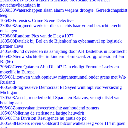
gevechtsvliegtuigen in
56
09:33
Waterschappen slaan alarm wegens droogte: Gereedschapskist
leeg
1
06/08
Forensics: Crime Scene Detective
23
06/08
Zorgmedewerkster die 's nachts haar vriend bezocht terecht
ontslagen
37
06/08
Random Pics van de Dag #1977
18
05/08
Datalek bij Bol en de Bijenkorf na cyberaanval op logistiek
partner Ceva
34
05/08
Kind overleden na aanrijding door AH-bestelbus in Dordrecht
6
05/08
Nieuw slachtoffer in kindermisbruikzaak zorgprofessional Jan
B. (66)
3
05/08
Geen Qatar en Abu Dhabi? Dan eindigt Formule 1-seizoen
mogelijk in Europa
5
05/08
Litouwen vindt opnieuw migrantentunnel onder grens met Wit-
Rusland
46
05/08
Progressieve Democraat El-Sayed wint nipt voorverkiezing
Michigan
13
05/08
Accell, moederbedrijf Sparta en Batavus, vraagt uitstel van
betaling aan
5
05/08
Zomervakantieweerbericht: aanhoudend zomers
1
05/08
Vollering de sterkste na lastige heuvelrit
8
05/08
The Division Resurgence nu gratis op pc
36
05/08
Hackers roven Coldcard-bitcoinwallets leeg voor 114 miljoen