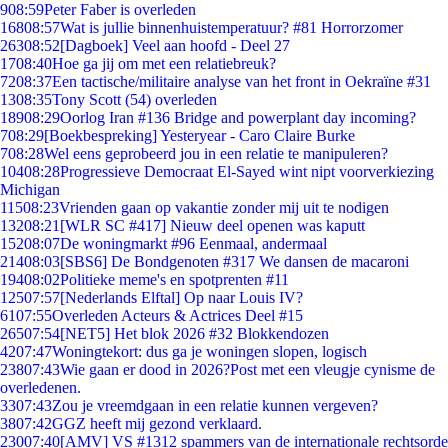
9
08:59
Peter Faber is overleden
168
08:57
Wat is jullie binnenhuistemperatuur? #81 Horrorzomer
263
08:52
[Dagboek] Veel aan hoofd - Deel 27
17
08:40
Hoe ga jij om met een relatiebreuk?
72
08:37
Een tactische/militaire analyse van het front in Oekraïne #31
13
08:35
Tony Scott (54) overleden
189
08:29
Oorlog Iran #136 Bridge and powerplant day incoming?
7
08:29
[Boekbespreking] Yesteryear - Caro Claire Burke
7
08:28
Wel eens geprobeerd jou in een relatie te manipuleren?
104
08:28
Progressieve Democraat El-Sayed wint nipt voorverkiezing
Michigan
115
08:23
Vrienden gaan op vakantie zonder mij uit te nodigen
132
08:21
[WLR SC #417] Nieuw deel openen was kaputt
152
08:07
De woningmarkt #96 Eenmaal, andermaal
214
08:03
[SBS6] De Bondgenoten #317 We dansen de macaroni
194
08:02
Politieke meme's en spotprenten #11
125
07:57
[Nederlands Elftal] Op naar Louis IV?
61
07:55
Overleden Acteurs & Actrices Deel #15
265
07:54
[NET5] Het blok 2026 #32 Blokkendozen
42
07:47
Woningtekort: dus ga je woningen slopen, logisch
238
07:43
Wie gaan er dood in 2026?Post met een vleugje cynisme de
overledenen.
33
07:43
Zou je vreemdgaan in een relatie kunnen vergeven?
38
07:42
GGZ heeft mij gezond verklaard.
230
07:40
[AMV] VS #1312 spammers van de internationale rechtsorde