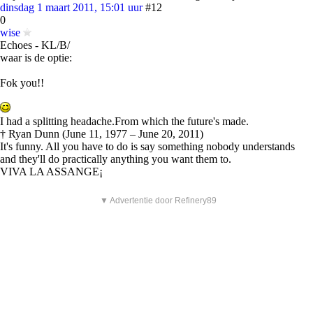
dinsdag 1 maart 2011, 15:01 uur
#12
0
wise
Echoes - KL/B/
waar is de optie:
Fok you!!
I had a splitting headache.From which the future's made.
† Ryan Dunn (June 11, 1977 – June 20, 2011)
It's funny. All you have to do is say something nobody understands
and they'll do practically anything you want them to.
VIVA LA ASSANGE¡
▼ Advertentie door Refinery89