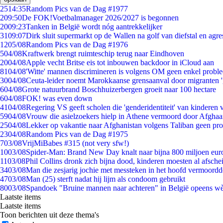
25
14:35
Random Pics van de Dag #1977
2
09:50
De FOK!Voetbalmanager 2026/2027 is begonnen
20
09:23
Tanken in België wordt nóg aantrekkelijker
31
09:07
Dirk sluit supermarkt op de Wallen na golf van diefstal en agre
12
05/08
Random Pics van de Dag #1976
5
04/08
Kraftwerk brengt ruimteschip terug naar Eindhoven
20
04/08
Apple vecht Britse eis tot inbouwen backdoor in iCloud aan
81
04/08
'Witte' mannen discrimineren is volgens OM geen enkel probl
30
04/08
Ceuta-leider noemt Marokkaanse grensaanval door migranten 
6
04/08
Grote natuurbrand Boschhuizerbergen groeit naar 100 hectare
6
04/08
FOK! was even down
41
04/08
Regering VS geeft scholen die 'genderidentiteit' van kinderen
59
04/08
Vrouw die asielzoekers hielp in Athene vermoord door Afghaa
25
04/08
Lekker op vakantie naar Afghanistan volgens Taliban geen pr
23
04/08
Random Pics van de Dag #1975
7
03/08
VrijMiBabes #315 (not very sfw!)
10
03/08
Spider-Man: Brand New Day knalt naar bijna 800 miljoen eur
11
03/08
Phil Collins dronk zich bijna dood, kinderen moesten al afsch
34
03/08
Man die zesjarig jochie met messteken in het hoofd vermoordde 
47
03/08
Man (25) sterft nadat hij lijm als condoom gebruikt
80
03/08
Spandoek "Bruine mannen naar achteren" in België opeens wèl
Laatste items
Laatste items
Toon berichten uit deze thema's