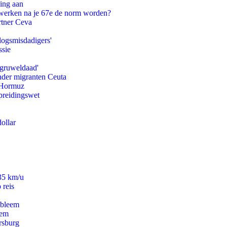
ling aan
 werken na je 67e de norm worden?
rtner Ceva
logsmisdadigers'
ssie
'gruweldaad'
onder migranten Ceuta
n Hormuz
preidingswet
ollar
235 km/u
 reis
obleem
eem
rsburg