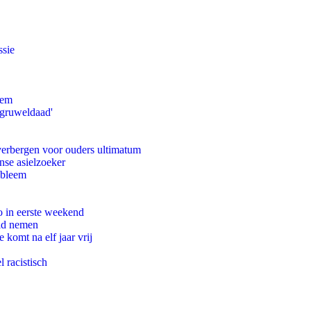
ssie
eem
'gruweldaad'
 verbergen voor ouders ultimatum
nse asielzoeker
obleem
o in eerste weekend
eid nemen
komt na elf jaar vrij
 racistisch