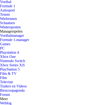
Voetbal
Formule 1
Autosport
Tennis
Wielrennen
Schaatsen
Wintersporten
Managerspelen
Voetbalmanager
Formule 1-manager
Games
PC
Playstation 4
Xbox One
Nintendo Switch
Xbox Series X|S
PlayStation 5
Film & TV
Film
Televisie
Trailers en Videos
Bioscoopagenda
Forum
Meer
Weblog