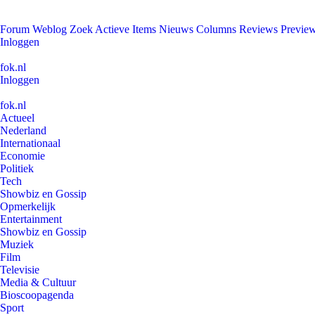
Forum
Weblog
Zoek
Actieve Items
Nieuws
Columns
Reviews
Previe
Inloggen
fok.nl
Inloggen
fok.nl
Actueel
Nederland
Internationaal
Economie
Politiek
Tech
Showbiz en Gossip
Opmerkelijk
Entertainment
Showbiz en Gossip
Muziek
Film
Televisie
Media & Cultuur
Bioscoopagenda
Sport