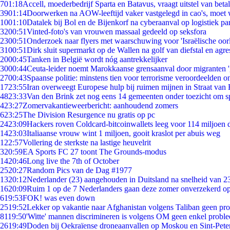
7
01:18
Accell, moederbedrijf Sparta en Batavus, vraagt uitstel van beta
39
01:14
Doorwerken na AOW-leeftijd vaker vastgelegd in cao's, moet
10
01:10
Datalek bij Bol en de Bijenkorf na cyberaanval op logistiek pa
32
00:51
Vinted-foto's van vrouwen massaal gedeeld op seksfora
23
00:51
Onderzoek naar flyers met waarschuwing voor 'Israëlische oor
31
00:51
Dirk sluit supermarkt op de Wallen na golf van diefstal en agre
20
00:45
Tanken in België wordt nóg aantrekkelijker
30
00:44
Ceuta-leider noemt Marokkaanse grensaanval door migranten 
27
00:43
Spaanse politie: minstens tien voor terrorisme veroordeelden 
17
23:55
Iran overweegt Europese hulp bij ruimen mijnen in Straat va
48
23:33
Van den Brink zet nog eens 14 gemeenten onder toezicht om s
4
23:27
Zomervakantieweerbericht: aanhoudend zomers
6
23:25
The Division Resurgence nu gratis op pc
24
23:09
Hackers roven Coldcard-bitcoinwallets leeg voor 114 miljoen d
14
23:03
Italiaanse vrouw wint 1 miljoen, gooit kraslot per abuis weg
1
22:57
Vollering de sterkste na lastige heuvelrit
3
20:59
EA Sports FC 27 toont The Grounds-modus
14
20:46
Long live the 7th of October
25
20:27
Random Pics van de Dag #1977
13
20:12
Nederlander (23) aangehouden in Duitsland na snelheid van 
16
20:09
Ruim 1 op de 7 Nederlanders gaan deze zomer onverzekerd op
6
19:53
FOK! was even down
25
19:52
Lekker op vakantie naar Afghanistan volgens Taliban geen pr
81
19:50
'Witte' mannen discrimineren is volgens OM geen enkel probl
26
19:49
Doden bij Oekraïense droneaanvallen op Moskou en Sint-Pete