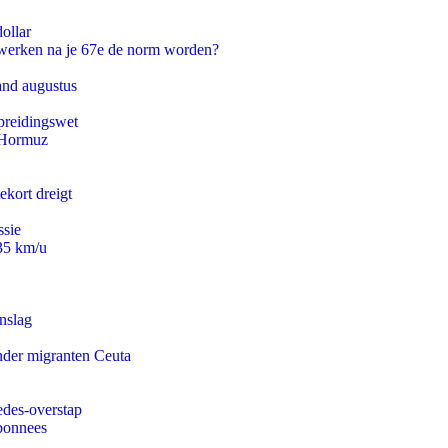
ollar
 werken na je 67e de norm worden?
and augustus
preidingswet
n Hormuz
ekort dreigt
ssie
235 km/u
nslag
onder migranten Ceuta
edes-overstap
abonnees