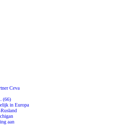
rtner Ceva
. (66)
lijk in Europa
-Rusland
ichigan
ling aan