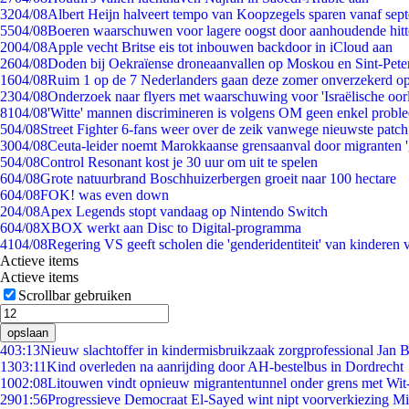
32
04/08
Albert Heijn halveert tempo van Koopzegels sparen vanaf sep
55
04/08
Boeren waarschuwen voor lagere oogst door aanhoudende hitt
20
04/08
Apple vecht Britse eis tot inbouwen backdoor in iCloud aan
26
04/08
Doden bij Oekraïense droneaanvallen op Moskou en Sint-Pete
16
04/08
Ruim 1 op de 7 Nederlanders gaan deze zomer onverzekerd op
23
04/08
Onderzoek naar flyers met waarschuwing voor 'Israëlische oor
81
04/08
'Witte' mannen discrimineren is volgens OM geen enkel probl
5
04/08
Street Fighter 6-fans weer over de zeik vanwege nieuwste patch
30
04/08
Ceuta-leider noemt Marokkaanse grensaanval door migranten 
5
04/08
Control Resonant kost je 30 uur om uit te spelen
6
04/08
Grote natuurbrand Boschhuizerbergen groeit naar 100 hectare
6
04/08
FOK! was even down
2
04/08
Apex Legends stopt vandaag op Nintendo Switch
6
04/08
XBOX werkt aan Disc to Digital-programma
41
04/08
Regering VS geeft scholen die 'genderidentiteit' van kinderen
Actieve items
Actieve items
Scrollbar gebruiken
opslaan
4
03:13
Nieuw slachtoffer in kindermisbruikzaak zorgprofessional Jan B
13
03:11
Kind overleden na aanrijding door AH-bestelbus in Dordrecht
10
02:08
Litouwen vindt opnieuw migrantentunnel onder grens met Wit
29
01:56
Progressieve Democraat El-Sayed wint nipt voorverkiezing M