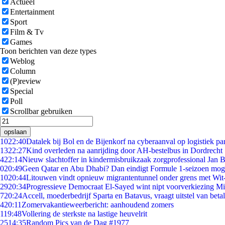
Actueel
Entertainment
Sport
Film & Tv
Games
Toon berichten van deze types
Weblog
Column
(P)review
Special
Poll
Scrollbar gebruiken
opslaan
10
22:40
Datalek bij Bol en de Bijenkorf na cyberaanval op logistiek pa
13
22:27
Kind overleden na aanrijding door AH-bestelbus in Dordrecht
4
22:14
Nieuw slachtoffer in kindermisbruikzaak zorgprofessional Jan B
0
20:49
Geen Qatar en Abu Dhabi? Dan eindigt Formule 1-seizoen moge
10
20:44
Litouwen vindt opnieuw migrantentunnel onder grens met Wit
29
20:34
Progressieve Democraat El-Sayed wint nipt voorverkiezing M
7
20:24
Accell, moederbedrijf Sparta en Batavus, vraagt uitstel van beta
4
20:11
Zomervakantieweerbericht: aanhoudend zomers
1
19:48
Vollering de sterkste na lastige heuvelrit
25
14:35
Random Pics van de Dag #1977