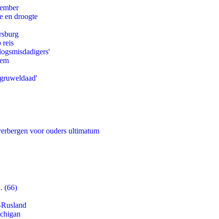
tember
e en droogte
rsburg
 reis
logsmisdadigers'
eem
'gruweldaad'
 verbergen voor ouders ultimatum
. (66)
-Rusland
ichigan