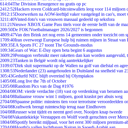
6
14:04
The Division Resurgence nu gratis op pc
24
12:52
Hackers roven Coldcard-bitcoinwallets leeg voor 114 miljoen d
39
12:15
Doorwerken na AOW-leeftijd vaker vastgelegd in cao's, moet
32
11:40
Vinted-foto's van vrouwen massaal gedeeld op seksfora
1
11:21
Nieuwe XBOX Game Pass titels voor de eerste helft van de ma
2
09:50
De FOK!Voetbalmanager 2026/2027 is begonnen
48
09:47
Van den Brink zet nog eens 14 gemeenten onder toezicht om s
17
09:40
Iran overweegt Europese hulp bij ruimen mijnen in Straat va
3
09:35
EA Sports FC 27 toont The Grounds-modus
1
09:34
Gears of War: E-Day open beta begint 6 augustus
36
09:29
Pentagon verbruikt meer raketten dan kan worden aangevuld, t
20
09:23
Tanken in België wordt nóg aantrekkelijker
31
09:07
Dirk sluit supermarkt op de Wallen na golf van diefstal en agre
13
08:53
Nederlander (23) aangehouden in Duitsland na snelheid van 
3
05:43
Gedurfd NEC blijft overeind bij Olympiakos
14
05/08
Long live the 7th of October
12
05/08
Random Pics van de Dag #1976
20
04/08
OM: vierde verdachte (18) vast op verdenking van beramen aa
14
04/08
Italiaanse vrouw wint 1 miljoen, gooit kraslot per abuis weg
27
04/08
Spaanse politie: minstens tien voor terrorisme veroordeelden 
5
04/08
Kraftwerk brengt ruimteschip terug naar Eindhoven
1
04/08
Reusser wint tijdrit en neemt geel over, Nooijen knap tweede
7
04/08
Vakantiekiekje Verstappen en Wolff voedt geruchten over Merc
18
04/08
Spotify bereikt mijlpaal, voor het eerst 300 miljoen premium-
27
04/08
Houthi's vallen luchthaven Najran in Saoedi-Arabië aan