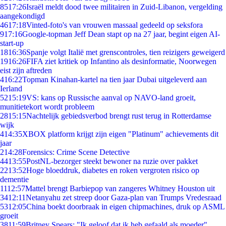
85
17:26
Israël meldt dood twee militairen in Zuid-Libanon, vergelding
aangekondigd
46
17:18
Vinted-foto's van vrouwen massaal gedeeld op seksfora
9
17:16
Google-topman Jeff Dean stapt op na 27 jaar, begint eigen AI-
start-up
18
16:36
Spanje volgt Italië met grenscontroles, tien reizigers geweigerd
19
16:26
FIFA ziet kritiek op Infantino als desinformatie, Noorwegen
eist zijn aftreden
4
16:22
Topman Kinahan-kartel na tien jaar Dubai uitgeleverd aan
Ierland
52
15:19
VS: kans op Russische aanval op NAVO-land groeit,
munitietekort wordt probleem
28
15:15
Nachtelijk gebiedsverbod brengt rust terug in Rotterdamse
wijk
4
14:35
XBOX platform krijgt zijn eigen "Platinum" achievements dit
jaar
2
14:28
Forensics: Crime Scene Detective
44
13:55
PostNL-bezorger steekt bewoner na ruzie over pakket
22
13:52
Hoge bloeddruk, diabetes en roken vergroten risico op
dementie
11
12:57
Mattel brengt Barbiepop van zangeres Whitney Houston uit
34
12:11
Netanyahu zet streep door Gaza-plan van Trumps Vredesraad
53
12:05
China boekt doorbraak in eigen chipmachines, druk op ASML
groeit
38
11:59
Britney Spears: "Ik geloof dat ik heb gefaald als moeder"