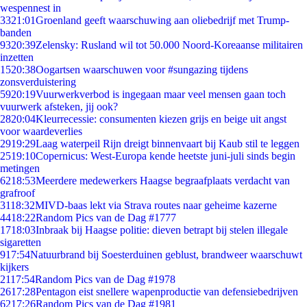
wespennest in
33
21:01
Groenland geeft waarschuwing aan oliebedrijf met Trump-
banden
93
20:39
Zelensky: Rusland wil tot 50.000 Noord-Koreaanse militairen
inzetten
15
20:38
Oogartsen waarschuwen voor #sungazing tijdens
zonsverduistering
59
20:19
Vuurwerkverbod is ingegaan maar veel mensen gaan toch
vuurwerk afsteken, jij ook?
28
20:04
Kleurrecessie: consumenten kiezen grijs en beige uit angst
voor waardeverlies
29
19:29
Laag waterpeil Rijn dreigt binnenvaart bij Kaub stil te leggen
25
19:10
Copernicus: West-Europa kende heetste juni-juli sinds begin
metingen
62
18:53
Meerdere medewerkers Haagse begraafplaats verdacht van
grafroof
31
18:32
MIVD-baas lekt via Strava routes naar geheime kazerne
44
18:22
Random Pics van de Dag #1777
17
18:03
Inbraak bij Haagse politie: dieven betrapt bij stelen illegale
sigaretten
9
17:54
Natuurbrand bij Soesterduinen geblust, brandweer waarschuwt
kijkers
21
17:54
Random Pics van de Dag #1978
26
17:28
Pentagon eist snellere wapenproductie van defensiebedrijven
62
17:26
Random Pics van de Dag #1981