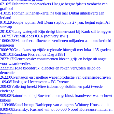
62
10:51
Meerdere medewerkers Haagse begraafplaats verdacht van
grafroof
4
10:35
Topman Kinahan-kartel na tien jaar Dubai uitgeleverd aan
Ierland
9
10:22
Google-topman Jeff Dean stapt op na 27 jaar, begint eigen AI-
start-up
29
10:07
Laag waterpeil Rijn dreigt binnenvaart bij Kaub stil te leggen
16
07:57
VrijMiBabes #316 (not very sfw!)
106
06:38
Manosfeer-influencers verdienen miljarden aan onzekerheid
jongeren
30
06:30
Grote kans op vijfde regionale hittegolf met lokaal 35 graden
62
01:03
Random Pics van de Dag #1981
28
23:17
Kleurrecessie: consumenten kiezen grijs en beige uit angst
voor waardeverlies
22
22:35
Hoge bloeddruk, diabetes en roken vergroten risico op
dementie
26
22:06
Pentagon eist snellere wapenproductie van defensiebedrijven
1
09/08
Uitslag sc Heerenveen - FC Twente
2
09/08
Vollering breekt Niewiadoma op slotklim en pakt tweede
eindzege
9
09/08
Natuurbrand bij Soesterduinen geblust, brandweer waarschuwt
kijkers
11
09/08
Mattel brengt Barbiepop van zangeres Whitney Houston uit
93
09/08
Zelensky: Rusland wil tot 50.000 Noord-Koreaanse militairen
inzetten