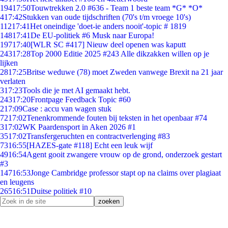
194
17:50
Touwtrekken 2.0 #636 - Team 1 beste team *G* *O*
4
17:42
Stukken van oude tijdschriften (70's t/m vroege 10's)
112
17:41
Het oneindige 'doet-ie anders nooit'-topic # 1819
148
17:41
De EU-politiek #6 Musk naar Europa!
197
17:40
[WLR SC #417] Nieuw deel openen was kaputt
243
17:28
Top 2000 Editie 2025 #243 Alle dikzakken willen op je
lijken
28
17:25
Britse weduwe (78) moet Zweden vanwege Brexit na 21 jaar
verlaten
3
17:23
Tools die je met AI gemaakt hebt.
243
17:20
Frontpage Feedback Topic #60
2
17:09
Case : accu van wagen stuk
72
17:02
Tenenkrommende fouten bij teksten in het openbaar #74
3
17:02
WK Paardensport in Aken 2026 #1
35
17:02
Transfergeruchten en contractverlenging #83
73
16:55
[HAZES-gate #118] Echt een leuk wijf
49
16:54
Agent gooit zwangere vrouw op de grond, onderzoek gestart
#3
147
16:53
Jonge Cambridge professor stapt op na claims over plagiaat
en leugens
265
16:51
Duitse politiek #10