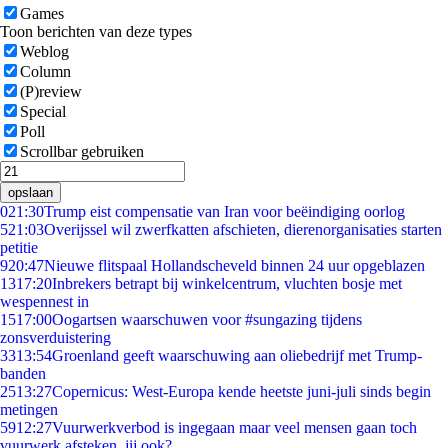
Games
Toon berichten van deze types
Weblog
Column
(P)review
Special
Poll
Scrollbar gebruiken
opslaan
0
21:30
Trump eist compensatie van Iran voor beëindiging oorlog
5
21:03
Overijssel wil zwerfkatten afschieten, dierenorganisaties starten
petitie
9
20:47
Nieuwe flitspaal Hollandscheveld binnen 24 uur opgeblazen
13
17:20
Inbrekers betrapt bij winkelcentrum, vluchten bosje met
wespennest in
15
17:00
Oogartsen waarschuwen voor #sungazing tijdens
zonsverduistering
33
13:54
Groenland geeft waarschuwing aan oliebedrijf met Trump-
banden
25
13:27
Copernicus: West-Europa kende heetste juni-juli sinds begin
metingen
59
12:27
Vuurwerkverbod is ingegaan maar veel mensen gaan toch
vuurwerk afsteken, jij ook?