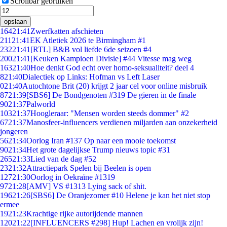
Scrollbar gebruiken
opslaan
164
21:41
Zwerfkatten afschieten
211
21:41
EK Atletiek 2026 te Birmingham #1
232
21:41
[RTL] B&B vol liefde 6de seizoen #4
200
21:41
[Keuken Kampioen Divisie] #44 Vitesse mag weg
163
21:40
Hoe denkt God echt over homo-seksualiteit? deel 4
8
21:40
Dialectiek op Links: Hofman vs Left Laser
0
21:40
Autochtone Brit (20) krijgt 2 jaar cel voor online misbruik
87
21:39
[SBS6] De Bondgenoten #319 De gieren in de finale
90
21:37
Palworld
103
21:37
Hoogleraar: "Mensen worden steeds dommer" #2
67
21:37
Manosfeer-influencers verdienen miljarden aan onzekerheid
jongeren
56
21:34
Oorlog Iran #137 Op naar een mooie toekomst
90
21:34
Het grote dagelijkse Trump nieuws topic #31
265
21:33
Lied van de dag #52
23
21:32
Attractiepark Spelen bij Beelen is open
127
21:30
Oorlog in Oekraïne #1319
97
21:28
[AMV] VS #1313 Lying sack of shit.
196
21:26
[SBS6] De Oranjezomer #10 Helene je kan het niet stop
ermee
19
21:23
Krachtige rijke autorijdende mannen
120
21:22
[INFLUENCERS #298] Hup! Lachen en vrolijk zijn!