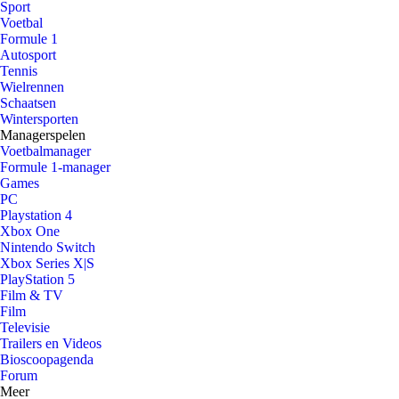
Sport
Voetbal
Formule 1
Autosport
Tennis
Wielrennen
Schaatsen
Wintersporten
Managerspelen
Voetbalmanager
Formule 1-manager
Games
PC
Playstation 4
Xbox One
Nintendo Switch
Xbox Series X|S
PlayStation 5
Film & TV
Film
Televisie
Trailers en Videos
Bioscoopagenda
Forum
Meer