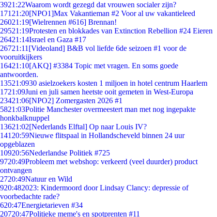
39
21:22
Waarom wordt gezegd dat vrouwen socialer zijn?
171
21:20
[NPO1]Max Vakantieman #2 Voor al uw vakantieleed
260
21:19
[Wielrennen #616] Brennan!
295
21:19
Protesten en blokkades van Extinction Rebellion #24 Eieren
264
21:14
Israel en Gaza #17
267
21:11
[Videoland] B&B vol liefde 6de seizoen #1 voor de
vooruitkijkers
164
21:10
[AKQ] #3384 Topic met vragen. En soms goede
antwoorden.
135
21:09
30 asielzoekers kosten 1 miljoen in hotel centrum Haarlem
17
21:09
Juni en juli samen heetste ooit gemeten in West-Europa
234
21:06
[NPO2] Zomergasten 2026 #1
58
21:03
Politie Manchester overmeestert man met nog ingepakte
honkbalknuppel
136
21:02
[Nederlands Elftal] Op naar Louis IV?
141
20:59
Nieuwe flitspaal in Hollandscheveld binnen 24 uur
opgeblazen
109
20:56
Nederlandse Politiek #725
97
20:49
Probleem met webshop: verkeerd (veel duurder) product
ontvangen
27
20:49
Natuur en Wild
9
20:48
2023: Kindermoord door Lindsay Clancy: depressie of
voorbedachte rade?
6
20:47
Energietarieven #34
207
20:47
Politieke meme's en spotprenten #11