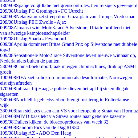
18
09/08
Spanje volgt Italië met grenscontroles, tien reizigers geweigerd
2
09/08
Uitslag FC Groningen - FC Utrecht
34
09/08
Netanyahu zet streep door Gaza-plan van Trumps Vredesraad
2
09/08
Uitslag PEC Zwolle - Ajax
0
09/08
Almansa wint Moto3-race Silverstone, Uriarte profiteert niet
van afwezige kampioenschapsleider
1
09/08
Uitslag Sparta - Feyenoord
0
09/08
Aprilia domineert Britse Grand Prix op Silverstone met dubbele
top-3
0
09/08
Sensationele Moto2-race Silverstone levert nieuwe winnaar op,
Nederlanders buiten de punten
53
09/08
China boekt doorbraak in eigen chipmachines, druk op ASML
groeit
19
09/08
FIFA ziet kritiek op Infantino als desinformatie, Noorwegen
eist zijn aftreden
17
09/08
Inbraak bij Haagse politie: dieven betrapt bij stelen illegale
sigaretten
28
09/08
Nachtelijk gebiedsverbod brengt rust terug in Rotterdamse
wijk
38
09/08
Iran stelt zes eisen aan VS voor heropening Straat van Hormuz
31
09/08
MIVD-baas lekt via Strava routes naar geheime kazerne
6
09/08
Trailers kijken: de bioscoopreleases van week 32
76
09/08
Random Pics van de Dag #1980
1
09/08
Uitslag AZ - ADO Den Haag