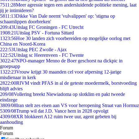
75
11:28
Meer agressie tegen een andersluidende politieke mening, laat
jij je intimideren?
58
11:13
Dikke Van Dale neemt 'vulvalippen' op: 'stigma op
schaamlippen doorbreken'
2
09:43
Uitslag FC Groningen - FC Utrecht
19
08:21
Uitslag PSV - Fortuna Sittard
13
23:56
Hoe 30 landen zich voorbereiden op mogelijke oorlog met
China en Noord-Korea
2
22:53
Uitslag PEC Zwolle - Ajax
1
22:52
Uitslag sc Heerenveen - FC Twente
30
22:47
NPO-manager Menno de Boer geschorst na dickpic in
groepsapp
13
22:23
Vrouw krijgt 30 maanden cel voor afpersing 12-jarige
misdienaar in kerk
28
22:00
RIVM vindt PFAS in al de geteste moedermelk, borstvoeding
blijft advies
2
09/08
Vollering breekt Niewiadoma op slotklim en pakt tweede
eindzege
38
09/08
Iran stelt zes eisen aan VS voor heropening Straat van Hormuz
53
09/08
Trump wil dat J.D. Vance hem in 2028 opvolgt
43
09/08
XR blokkeert A12 ruim twee uur, agent gebeten bij
aanhouding
Forum
Forum