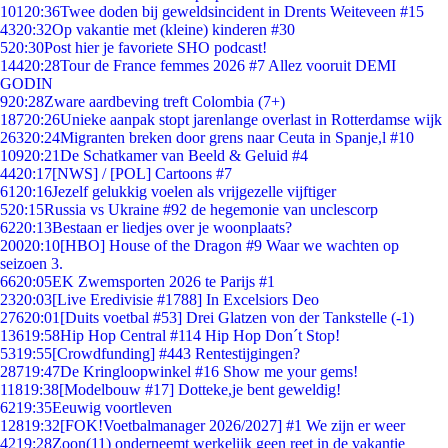
101
20:36
Twee doden bij geweldsincident in Drents Weiteveen #15
43
20:32
Op vakantie met (kleine) kinderen #30
5
20:30
Post hier je favoriete SHO podcast!
144
20:28
Tour de France femmes 2026 #7 Allez vooruit DEMI
GODIN
9
20:28
Zware aardbeving treft Colombia (7+)
187
20:26
Unieke aanpak stopt jarenlange overlast in Rotterdamse wijk
263
20:24
Migranten breken door grens naar Ceuta in Spanje,l #10
109
20:21
De Schatkamer van Beeld & Geluid #4
44
20:17
[NWS] / [POL] Cartoons #7
61
20:16
Jezelf gelukkig voelen als vrijgezelle vijftiger
5
20:15
Russia vs Ukraine #92 de hegemonie van unclescorp
62
20:13
Bestaan er liedjes over je woonplaats?
200
20:10
[HBO] House of the Dragon #9 Waar we wachten op
seizoen 3.
66
20:05
EK Zwemsporten 2026 te Parijs #1
23
20:03
[Live Eredivisie #1788] In Excelsiors Deo
276
20:01
[Duits voetbal #53] Drei Glatzen von der Tankstelle (-1)
136
19:58
Hip Hop Central #114 Hip Hop Don´t Stop!
53
19:55
[Crowdfunding] #443 Rentestijgingen?
287
19:47
De Kringloopwinkel #16 Show me your gems!
118
19:38
[Modelbouw #17] Dotteke,je bent geweldig!
62
19:35
Eeuwig voortleven
128
19:32
[FOK!Voetbalmanager 2026/2027] #1 We zijn er weer
42
19:28
Zoon(11) onderneemt werkelijk geen reet in de vakantie