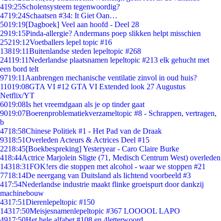
4
19:25
Scholensysteem tegenwoordig?
47
19:24
Schaatsen #34: It Giet Oan…
50
19:19
[Dagboek] Veel aan hoofd - Deel 28
29
19:15
Pinda-allergie? Andermans poep slikken helpt misschien
252
19:12
Voetballers lepel topic #16
138
19:11
Buitenlandse steden lepeltopic #268
241
19:11
Nederlandse plaatsnamen lepeltopic #213 elk gehucht met
een bord telt
97
19:11
Aanbrengen mechanische ventilatie zinvol in oud huis?
110
19:08
GTA VI #12 GTA VI Extended look 27 Augustus
Netflix/YT
60
19:08
Is het vreemdgaan als je op tinder gaat
90
19:07
Boerenproblematiekverzameltopic #8 - Schrappen, vertragen,
b
47
18:58
Chinese Politiek #1 - Het Pad van de Draak
93
18:51
Overleden Acteurs & Actrices Deel #15
22
18:45
[Boekbespreking] Yesteryear - Caro Claire Burke
4
18:44
Actrice Marjolein Sligte (71, Medisch Centrum West) overleden
143
18:31
FOK!ers die stoppen met alcohol - waar we stoppen #21
77
18:14
De neergang van Duitsland als lichtend voorbeeld #3
4
17:54
Nederlandse industrie maakt flinke groeispurt door dankzij
machinebouw
43
17:51
Dierenlepeltopic #150
143
17:50
Meisjesnamenlepeltopic #367 LOOOOL LAPO
49
17:50
Het hele alfabet #108 en 4letterwoord