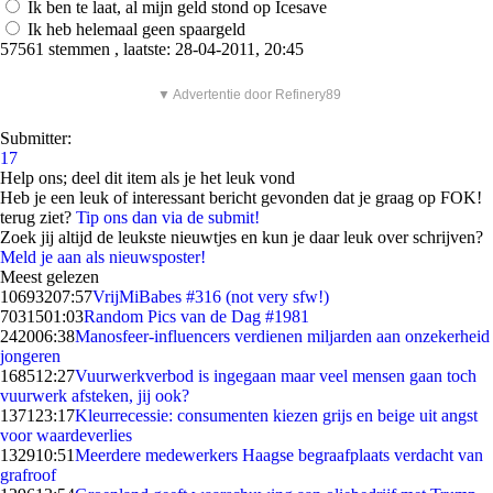
Ik ben te laat, al mijn geld stond op Icesave
Ik heb helemaal geen spaargeld
57561 stemmen , laatste: 28-04-2011, 20:45
▼ Advertentie door Refinery89
Submitter:
17
Help ons; deel dit item als je het leuk vond
Heb je een leuk of interessant bericht gevonden dat je graag op FOK!
terug ziet?
Tip ons dan via de submit!
Zoek jij altijd de leukste nieuwtjes en kun je daar leuk over schrijven?
Meld je aan als nieuwsposter!
Meest gelezen
106932
07:57
VrijMiBabes #316 (not very sfw!)
70315
01:03
Random Pics van de Dag #1981
2420
06:38
Manosfeer-influencers verdienen miljarden aan onzekerheid
jongeren
1685
12:27
Vuurwerkverbod is ingegaan maar veel mensen gaan toch
vuurwerk afsteken, jij ook?
1371
23:17
Kleurrecessie: consumenten kiezen grijs en beige uit angst
voor waardeverlies
1329
10:51
Meerdere medewerkers Haagse begraafplaats verdacht van
grafroof