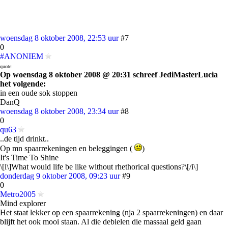
woensdag 8 oktober 2008, 22:53 uur
#7
0
#ANONIEM
quote:
Op woensdag 8 oktober 2008 @ 20:31 schreef JediMasterLucia
het volgende:
in een oude sok stoppen
DanQ
woensdag 8 oktober 2008, 23:34 uur
#8
0
qu63
..de tijd drinkt..
Op mn spaarrekeningen en beleggingen (
)
It's Time To Shine
\[i\]What would life be like without rhethorical questions?\[/i\]
donderdag 9 oktober 2008, 09:23 uur
#9
0
Metro2005
Mind explorer
Het staat lekker op een spaarrekening (nja 2 spaarrekeningen) en daar
blijft het ook mooi staan. Al die debielen die massaal geld gaan