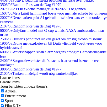
44
08/08
PostNL-bezorger steekt bewoner na ruzie over pakket
35
08/08
Random Pics van de Dag #1979
2
07/08
De FOK!Voetbalmanager 2026/2027 is begonnen
16
07/08
Meta krijgt half miljard boete voor mentale schade bij jongeren
20
07/08
Denemarken pakt AI-gebruik in scholen aan: extra mondelinge
examens
21
07/08
Random Pics van de Dag #1978
66
06/08
Onlyfans-model met G-cup wil als NASA-ambassadeur naar
maan
25
06/08
Huisarts per direct uit vak gezet om ernstig alcoholmisbruik
19
06/08
Drone met explosieven bij Duits vliegveld voedt vrees voor
hybride aanval
60
06/08
Waterschappen slaan alarm wegens droogte: Gereedschapskist
leeg
24
06/08
Zorgmedewerkster die 's nachts haar vriend bezocht terecht
ontslagen
38
06/08
Random Pics van de Dag #1977
21
05/08
Tanken in België wordt nóg aantrekkelijker
Laatste items
Laatste items
Toon berichten uit deze thema's
Actueel
Entertainment
Sport
Film & Tv