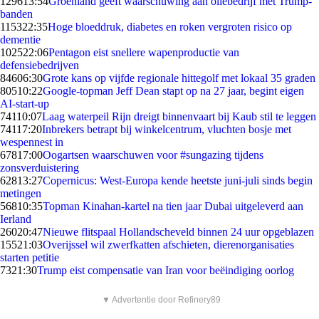
1296
13:54
Groenland geeft waarschuwing aan oliebedrijf met Trump-
banden
1153
22:35
Hoge bloeddruk, diabetes en roken vergroten risico op
dementie
1025
22:06
Pentagon eist snellere wapenproductie van
defensiebedrijven
846
06:30
Grote kans op vijfde regionale hittegolf met lokaal 35 graden
805
10:22
Google-topman Jeff Dean stapt op na 27 jaar, begint eigen
AI-start-up
741
10:07
Laag waterpeil Rijn dreigt binnenvaart bij Kaub stil te leggen
741
17:20
Inbrekers betrapt bij winkelcentrum, vluchten bosje met
wespennest in
678
17:00
Oogartsen waarschuwen voor #sungazing tijdens
zonsverduistering
628
13:27
Copernicus: West-Europa kende heetste juni-juli sinds begin
metingen
568
10:35
Topman Kinahan-kartel na tien jaar Dubai uitgeleverd aan
Ierland
260
20:47
Nieuwe flitspaal Hollandscheveld binnen 24 uur opgeblazen
155
21:03
Overijssel wil zwerfkatten afschieten, dierenorganisaties
starten petitie
73
21:30
Trump eist compensatie van Iran voor beëindiging oorlog
▼ Advertentie door Refinery89