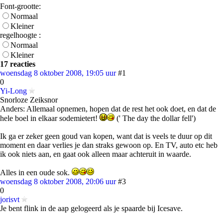
Font-grootte:
Normaal
Kleiner
regelhoogte :
Normaal
Kleiner
17 reacties
woensdag 8 oktober 2008, 19:05 uur
#1
0
Yi-Long
Snorloze Zeiksnor
Anders: Allemaal opnemen, hopen dat de rest het ook doet, en dat de
hele boel in elkaar sodemietert!
(' The day the dollar fell')
Ik ga er zeker geen goud van kopen, want dat is veels te duur op dit
moment en daar verlies je dan straks gewoon op. En TV, auto etc heb
ik ook niets aan, en gaat ook alleen maar achteruit in waarde.
Alles in een oude sok.
woensdag 8 oktober 2008, 20:06 uur
#3
0
jorisvt
Je bent flink in de aap gelogeerd als je spaarde bij Icesave.