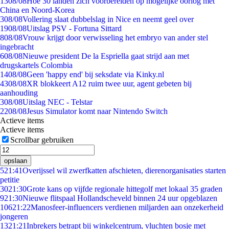
13
08/08
Hoe 30 landen zich voorbereiden op mogelijke oorlog met
China en Noord-Korea
3
08/08
Vollering slaat dubbelslag in Nice en neemt geel over
19
08/08
Uitslag PSV - Fortuna Sittard
8
08/08
Vrouw krijgt door verwisseling het embryo van ander stel
ingebracht
6
08/08
Nieuwe president De la Espriella gaat strijd aan met
drugskartels Colombia
14
08/08
Geen 'happy end' bij seksdate via Kinky.nl
43
08/08
XR blokkeert A12 ruim twee uur, agent gebeten bij
aanhouding
3
08/08
Uitslag NEC - Telstar
22
08/08
Jesus Simulator komt naar Nintendo Switch
Actieve items
Actieve items
Scrollbar gebruiken
opslaan
5
21:41
Overijssel wil zwerfkatten afschieten, dierenorganisaties starten
petitie
30
21:30
Grote kans op vijfde regionale hittegolf met lokaal 35 graden
9
21:30
Nieuwe flitspaal Hollandscheveld binnen 24 uur opgeblazen
106
21:22
Manosfeer-influencers verdienen miljarden aan onzekerheid
jongeren
13
21:21
Inbrekers betrapt bij winkelcentrum, vluchten bosje met