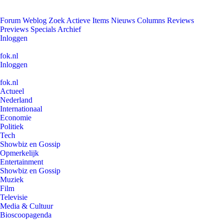
Forum
Weblog
Zoek
Actieve Items
Nieuws
Columns
Reviews
Previews
Specials
Archief
Inloggen
fok.nl
Inloggen
fok.nl
Actueel
Nederland
Internationaal
Economie
Politiek
Tech
Showbiz en Gossip
Opmerkelijk
Entertainment
Showbiz en Gossip
Muziek
Film
Televisie
Media & Cultuur
Bioscoopagenda