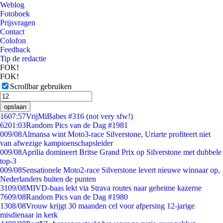
Weblog
Fotoboek
Prijsvragen
Contact
Colofon
Feedback
Tip de redactie
FOK!
FOK!
Scrollbar gebruiken
opslaan
16
07:57
VrijMiBabes #316 (not very sfw!)
62
01:03
Random Pics van de Dag #1981
0
09/08
Almansa wint Moto3-race Silverstone, Uriarte profiteert niet
van afwezige kampioenschapsleider
0
09/08
Aprilia domineert Britse Grand Prix op Silverstone met dubbele
top-3
0
09/08
Sensationele Moto2-race Silverstone levert nieuwe winnaar op,
Nederlanders buiten de punten
31
09/08
MIVD-baas lekt via Strava routes naar geheime kazerne
76
09/08
Random Pics van de Dag #1980
13
08/08
Vrouw krijgt 30 maanden cel voor afpersing 12-jarige
misdienaar in kerk