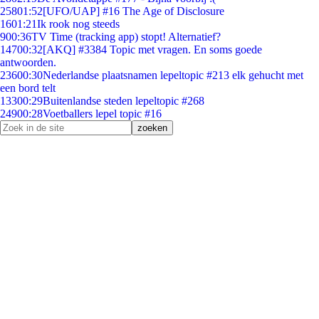
258
01:52
[UFO/UAP] #16 The Age of Disclosure
16
01:21
Ik rook nog steeds
9
00:36
TV Time (tracking app) stopt! Alternatief?
147
00:32
[AKQ] #3384 Topic met vragen. En soms goede
antwoorden.
236
00:30
Nederlandse plaatsnamen lepeltopic #213 elk gehucht met
een bord telt
133
00:29
Buitenlandse steden lepeltopic #268
249
00:28
Voetballers lepel topic #16