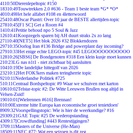
41
10:50
Dierenlepeltopic #150
183
10:49
Touwtrekken 2.0 #636 - Team 1 beste team *G* *O*
40
10:49
Het hele alfabet #108 en 4letterwoord
254
10:48
Oscar Piastri: Over 10 jaar de BESTE allertijden-topic
278
10:45
[F1 SC] Get a Room #4
14
10:41
Petitie behoud npo 5 Soul & Jazz
126
10:41
Koopzegels sparen bij AH duurt straks 2x zo lang
271
10:40
[NET5] Het blok 2026 #32 Blokkendozen
297
10:35
Oorlog Iran #136 Bridge and powerplant day incoming?
279
10:33
Het enige echte LEGO-topic #45 LEGOOOOOOOOOOO
128
10:26
[SBS6] De Bondgenoten #318 Een klein kusje moet kunnen
2
10:23
LG nas n1t1 - niet zichtbaar bij aansluiten
104
10:19
De landelijke hittegolf van 2026
232
10:12
Het FOK!kers maken teringherrie topic
92
10:11
Nederlandse Politiek #725
5
10:11
Centraal Bordspeltopic #9 Waar we schuiven met karton
106
10:02
Telstar-topic #2: De Witte Leeuwen Brullen nog altijd in
Velsen-Zuid!
190
10:01
[Wielrennen #616] Brennan!
0
10:00
Extreme hitte Europa kan economische groei tenietdoen'
89
09:32
Voorspellingstopic: Wie is hier de weerkundige? #16
293
09:21
GAE Topic #25 De wederopstanding
43
09:17
[Crowdfunding] #443 Rentestijgingen?
37
09:11
Masters of the Universe (He-Man)
185
09:11
NEC #77: Wat een seizoen is dit zeg