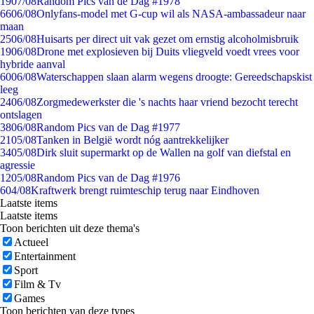
19
07/08
Random Pics van de Dag #1978
66
06/08
Onlyfans-model met G-cup wil als NASA-ambassadeur naar
maan
25
06/08
Huisarts per direct uit vak gezet om ernstig alcoholmisbruik
19
06/08
Drone met explosieven bij Duits vliegveld voedt vrees voor
hybride aanval
60
06/08
Waterschappen slaan alarm wegens droogte: Gereedschapskist
leeg
24
06/08
Zorgmedewerkster die 's nachts haar vriend bezocht terecht
ontslagen
38
06/08
Random Pics van de Dag #1977
21
05/08
Tanken in België wordt nóg aantrekkelijker
34
05/08
Dirk sluit supermarkt op de Wallen na golf van diefstal en
agressie
12
05/08
Random Pics van de Dag #1976
6
04/08
Kraftwerk brengt ruimteschip terug naar Eindhoven
Laatste items
Laatste items
Toon berichten uit deze thema's
Actueel
Entertainment
Sport
Film & Tv
Games
Toon berichten van deze types