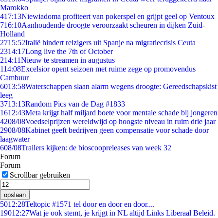
Marokko
4
17:13
Niewiadoma profiteert van pokerspel en grijpt geel op Ventoux
7
16:10
Aanhoudende droogte veroorzaakt scheuren in dijken Zuid-
Holland
27
15:52
Italië hindert reizigers uit Spanje na migratiecrisis Ceuta
23
14:17
Long live the 7th of October
2
14:11
Nieuw te streamen in augustus
1
14:08
Excelsior opent seizoen met ruime zege op promovendus
Cambuur
60
13:58
Waterschappen slaan alarm wegens droogte: Gereedschapskist
leeg
37
13:13
Random Pics van de Dag #1833
16
12:43
Meta krijgt half miljard boete voor mentale schade bij jongeren
42
08/08
Voedselprijzen wereldwijd op hoogste niveau in ruim drie jaar
29
08/08
Kabinet geeft bedrijven geen compensatie voor schade door
laagwater
6
08/08
Trailers kijken: de bioscoopreleases van week 32
Forum
Forum
Scrollbar gebruiken
opslaan
50
12:28
Teltopic #1571 tel door en door en door....
190
12:27
Wat je ook stemt, je krijgt in NL altijd Links Liberaal Beleid.