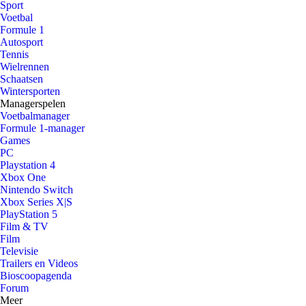
Sport
Voetbal
Formule 1
Autosport
Tennis
Wielrennen
Schaatsen
Wintersporten
Managerspelen
Voetbalmanager
Formule 1-manager
Games
PC
Playstation 4
Xbox One
Nintendo Switch
Xbox Series X|S
PlayStation 5
Film & TV
Film
Televisie
Trailers en Videos
Bioscoopagenda
Forum
Meer