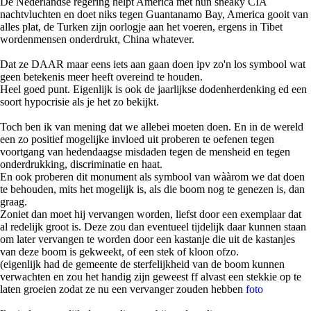
De Nederlandse regering helpt America met hun sneaky CIA
nachtvluchten en doet niks tegen Guantanamo Bay, America gooit van
alles plat, de Turken zijn oorlogje aan het voeren, ergens in Tibet
wordenmensen onderdrukt, China whatever.
Dat ze DAAR maar eens iets aan gaan doen ipv zo'n los symbool wat
geen betekenis meer heeft overeind te houden.
Heel goed punt. Eigenlijk is ook de jaarlijkse dodenherdenking ed een
soort hypocrisie als je het zo bekijkt.
Toch ben ik van mening dat we allebei moeten doen. En in de wereld
een zo positief mogelijke invloed uit proberen te oefenen tegen
voortgang van hedendaagse misdaden tegen de mensheid en tegen
onderdrukking, discriminatie en haat.
En ook proberen dit monument als symbool van wààrom we dat doen
te behouden, mits het mogelijk is, als die boom nog te genezen is, dan
graag.
Zoniet dan moet hij vervangen worden, liefst door een exemplaar dat
al redelijk groot is. Deze zou dan eventueel tijdelijk daar kunnen staan
om later vervangen te worden door een kastanje die uit de kastanjes
van deze boom is gekweekt, of een stek of kloon ofzo.
(eigenlijk had de gemeente de sterfelijkheid van de boom kunnen
verwachten en zou het handig zijn geweest ff alvast een stekkie op te
laten groeien zodat ze nu een vervanger zouden hebben
foto