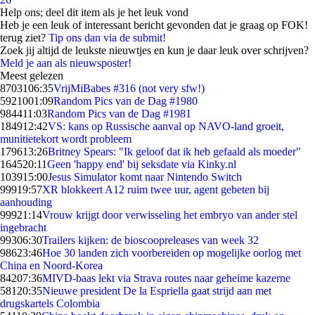
Help ons; deel dit item als je het leuk vond
Heb je een leuk of interessant bericht gevonden dat je graag op FOK!
terug ziet?
Tip ons dan via de submit!
Zoek jij altijd de leukste nieuwtjes en kun je daar leuk over schrijven?
Meld je aan als nieuwsposter!
Meest gelezen
87031
06:35
VrijMiBabes #316 (not very sfw!)
59210
01:09
Random Pics van de Dag #1980
9844
11:03
Random Pics van de Dag #1981
1849
12:42
VS: kans op Russische aanval op NAVO-land groeit,
munitietekort wordt probleem
1796
13:26
Britney Spears: "Ik geloof dat ik heb gefaald als moeder"
1645
20:11
Geen 'happy end' bij seksdate via Kinky.nl
1039
15:00
Jesus Simulator komt naar Nintendo Switch
999
19:57
XR blokkeert A12 ruim twee uur, agent gebeten bij
aanhouding
999
21:14
Vrouw krijgt door verwisseling het embryo van ander stel
ingebracht
993
06:30
Trailers kijken: de bioscoopreleases van week 32
986
23:46
Hoe 30 landen zich voorbereiden op mogelijke oorlog met
China en Noord-Korea
842
07:36
MIVD-baas lekt via Strava routes naar geheime kazerne
581
20:35
Nieuwe president De la Espriella gaat strijd aan met
drugskartels Colombia