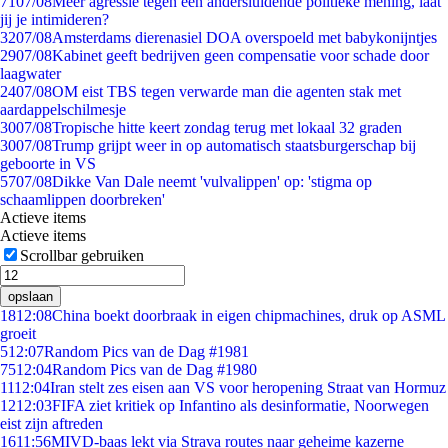
71
07/08
Meer agressie tegen een andersluidende politieke mening, laat
jij je intimideren?
32
07/08
Amsterdams dierenasiel DOA overspoeld met babykonijntjes
29
07/08
Kabinet geeft bedrijven geen compensatie voor schade door
laagwater
24
07/08
OM eist TBS tegen verwarde man die agenten stak met
aardappelschilmesje
30
07/08
Tropische hitte keert zondag terug met lokaal 32 graden
30
07/08
Trump grijpt weer in op automatisch staatsburgerschap bij
geboorte in VS
57
07/08
Dikke Van Dale neemt 'vulvalippen' op: 'stigma op
schaamlippen doorbreken'
Actieve items
Actieve items
Scrollbar gebruiken
opslaan
18
12:08
China boekt doorbraak in eigen chipmachines, druk op ASML
groeit
5
12:07
Random Pics van de Dag #1981
75
12:04
Random Pics van de Dag #1980
11
12:04
Iran stelt zes eisen aan VS voor heropening Straat van Hormuz
12
12:03
FIFA ziet kritiek op Infantino als desinformatie, Noorwegen
eist zijn aftreden
16
11:56
MIVD-baas lekt via Strava routes naar geheime kazerne