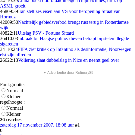
541
10:39
China boekt doorbraak in eigen chipmachines, druk op
ASML groeit
468
09:39
Iran stelt zes eisen aan VS voor heropening Straat van
Hormuz
420
09:50
Nachtelijk gebiedsverbod brengt rust terug in Rotterdamse
wijk
408
22:11
Uitslag PSV - Fortuna Sittard
364
10:03
Inbraak bij Haagse politie: dieven betrapt bij stelen illegale
sigaretten
341
10:24
FIFA ziet kritiek op Infantino als desinformatie, Noorwegen
eist zijn aftreden
266
22:13
Vollering slaat dubbelslag in Nice en neemt geel over
▼ Advertentie door Refinery89
Font-grootte:
Normaal
Kleiner
regelhoogte :
Normaal
Kleiner
26 reacties
zaterdag 17 november 2007, 18:08 uur
#1
0