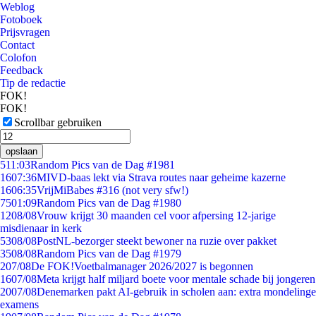
Weblog
Fotoboek
Prijsvragen
Contact
Colofon
Feedback
Tip de redactie
FOK!
FOK!
Scrollbar gebruiken
opslaan
5
11:03
Random Pics van de Dag #1981
16
07:36
MIVD-baas lekt via Strava routes naar geheime kazerne
16
06:35
VrijMiBabes #316 (not very sfw!)
75
01:09
Random Pics van de Dag #1980
12
08/08
Vrouw krijgt 30 maanden cel voor afpersing 12-jarige
misdienaar in kerk
53
08/08
PostNL-bezorger steekt bewoner na ruzie over pakket
35
08/08
Random Pics van de Dag #1979
2
07/08
De FOK!Voetbalmanager 2026/2027 is begonnen
16
07/08
Meta krijgt half miljard boete voor mentale schade bij jongeren
20
07/08
Denemarken pakt AI-gebruik in scholen aan: extra mondelinge
examens