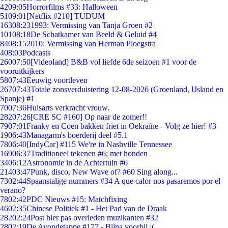
42
09:05
Horrorfilms #33: Halloween
51
09:01
[Netflix #210] TUDUM
163
08:23
1993: Vermissing van Tanja Groen #2
101
08:18
De Schatkamer van Beeld & Geluid #4
84
08:15
2010: Vermissing van Herman Ploegstra
4
08:03
Podcasts
260
07:50
[Videoland] B&B vol liefde 6de seizoen #1 voor de
vooruitkijkers
58
07:43
Eeuwig voortleven
267
07:43
Totale zonsverduistering 12-08-2026 (Groenland, IJsland en
Spanje) #1
70
07:36
Huisarts verkracht vrouw.
282
07:26
[CRE SC #160] Op naar de zomer!!
79
07:01
Franky en Coen bakken friet in Oekraïne - Volg ze hier! #3
19
06:43
Managarm's boerderij deel #5.1
78
06:40
[IndyCar] #115 We're in Nashville Tennessee
169
06:37
Traditioneel tekenen #6; met honden
34
06:12
Astronomie in de Achtertuin #6
214
03:47
Punk, disco, New Wave of? #60 Sing along...
73
02:44
Spaanstalige nummers #34 A que calor nos pasaremos por el
verano?
78
02:42
PDC Nieuws #15: Matchfixing
46
02:35
Chinese Politiek #1 - Het Pad van de Draak
282
02:24
Post hier pas overleden muzikanten #32
28
02:19
De Avondetappe #177 - Bijna voorbij :(