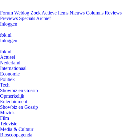
Forum
Weblog
Zoek
Actieve Items
Nieuws
Columns
Reviews
Previews
Specials
Archief
Inloggen
fok.nl
Inloggen
fok.nl
Actueel
Nederland
Internationaal
Economie
Politiek
Tech
Showbiz en Gossip
Opmerkelijk
Entertainment
Showbiz en Gossip
Muziek
Film
Televisie
Media & Cultuur
Bioscoopagenda