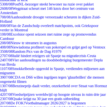
53
08/08
PostNL-bezorger steekt bewoner na ruzie over pakket
26
08/08
Wegpiraat scheurt met 146 km/u door het centrum van
Amsterdam
7
08/08
Aanhoudende droogte veroorzaakt scheuren in dijken Zuid-
Holland
0
08/08
Van de Zandschulp overleeft matchpoints, ook Griekspoor
verder in Montreal
1
08/08
Excelsior opent seizoen met ruime zege op promovendus
Cambuur
2
08/08
Nieuw te streamen in augustus
4
08/08
Niewiadoma profiteert van pokerspel en grijpt geel op Ventoux
35
08/08
Random Pics van de Dag #1979
27
07/08
Italië hindert reizigers uit Spanje na migratiecrisis Ceuta
24
07/08
Vier aanhoudingen na doodsbedreiging burgemeester Depla
van Breda
11
07/08
Smokkelbende opgerold in Spanje, verdienden miljoenen aan
migranten
39
07/08
CDA en D66 willen ingrijpen tegen 'gluurbrillen' die mensen
ongemerkt filmen
13
07/08
Benzineprijs daalt verder, onzekerheid over Straat van Hormuz
blijft
42
07/08
Voedselprijzen wereldwijd op hoogste niveau in ruim drie jaar
23
07/08
Quake krijgt na 30 jaar een gratis uitbreiding
2
07/08
De FOK!Voetbalmanager 2026/2027 is begonnen