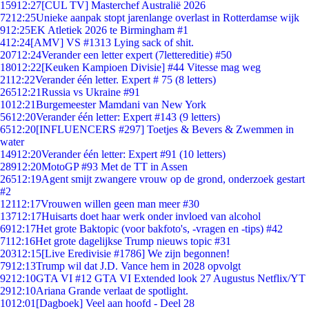
159
12:27
[CUL TV] Masterchef Australië 2026
72
12:25
Unieke aanpak stopt jarenlange overlast in Rotterdamse wijk
9
12:25
EK Atletiek 2026 te Birmingham #1
4
12:24
[AMV] VS #1313 Lying sack of shit.
207
12:24
Verander een letter expert (7lettereditie) #50
180
12:22
[Keuken Kampioen Divisie] #44 Vitesse mag weg
21
12:22
Verander één letter. Expert # 75 (8 letters)
265
12:21
Russia vs Ukraine #91
10
12:21
Burgemeester Mamdani van New York
56
12:20
Verander één letter: Expert #143 (9 letters)
65
12:20
[INFLUENCERS #297] Toetjes & Bevers & Zwemmen in
water
149
12:20
Verander één letter: Expert #91 (10 letters)
289
12:20
MotoGP #93 Met de TT in Assen
265
12:19
Agent smijt zwangere vrouw op de grond, onderzoek gestart
#2
121
12:17
Vrouwen willen geen man meer #30
137
12:17
Huisarts doet haar werk onder invloed van alcohol
69
12:17
Het grote Baktopic (voor bakfoto's, -vragen en -tips) #42
71
12:16
Het grote dagelijkse Trump nieuws topic #31
203
12:15
[Live Eredivisie #1786] We zijn begonnen!
79
12:13
Trump wil dat J.D. Vance hem in 2028 opvolgt
92
12:10
GTA VI #12 GTA VI Extended look 27 Augustus Netflix/YT
29
12:10
Ariana Grande verlaat de spotlight.
10
12:01
[Dagboek] Veel aan hoofd - Deel 28