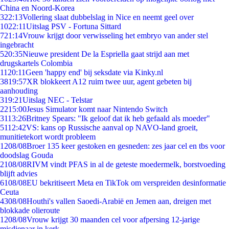
China en Noord-Korea
3
22:13
Vollering slaat dubbelslag in Nice en neemt geel over
10
22:11
Uitslag PSV - Fortuna Sittard
7
21:14
Vrouw krijgt door verwisseling het embryo van ander stel
ingebracht
5
20:35
Nieuwe president De la Espriella gaat strijd aan met
drugskartels Colombia
11
20:11
Geen 'happy end' bij seksdate via Kinky.nl
38
19:57
XR blokkeert A12 ruim twee uur, agent gebeten bij
aanhouding
3
19:21
Uitslag NEC - Telstar
22
15:00
Jesus Simulator komt naar Nintendo Switch
31
13:26
Britney Spears: "Ik geloof dat ik heb gefaald als moeder"
51
12:42
VS: kans op Russische aanval op NAVO-land groeit,
munitietekort wordt probleem
12
08/08
Broer 135 keer gestoken en gesneden: zes jaar cel en tbs voor
doodslag Gouda
21
08/08
RIVM vindt PFAS in al de geteste moedermelk, borstvoeding
blijft advies
61
08/08
EU bekritiseert Meta en TikTok om verspreiden desinformatie
Ceuta
43
08/08
Houthi's vallen Saoedi-Arabië en Jemen aan, dreigen met
blokkade olieroute
12
08/08
Vrouw krijgt 30 maanden cel voor afpersing 12-jarige
misdienaar in kerk