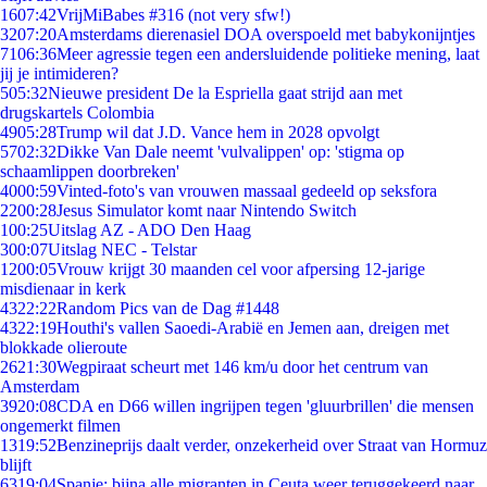
16
07:42
VrijMiBabes #316 (not very sfw!)
32
07:20
Amsterdams dierenasiel DOA overspoeld met babykonijntjes
71
06:36
Meer agressie tegen een andersluidende politieke mening, laat
jij je intimideren?
5
05:32
Nieuwe president De la Espriella gaat strijd aan met
drugskartels Colombia
49
05:28
Trump wil dat J.D. Vance hem in 2028 opvolgt
57
02:32
Dikke Van Dale neemt 'vulvalippen' op: 'stigma op
schaamlippen doorbreken'
40
00:59
Vinted-foto's van vrouwen massaal gedeeld op seksfora
22
00:28
Jesus Simulator komt naar Nintendo Switch
1
00:25
Uitslag AZ - ADO Den Haag
3
00:07
Uitslag NEC - Telstar
12
00:05
Vrouw krijgt 30 maanden cel voor afpersing 12-jarige
misdienaar in kerk
43
22:22
Random Pics van de Dag #1448
43
22:19
Houthi's vallen Saoedi-Arabië en Jemen aan, dreigen met
blokkade olieroute
26
21:30
Wegpiraat scheurt met 146 km/u door het centrum van
Amsterdam
39
20:08
CDA en D66 willen ingrijpen tegen 'gluurbrillen' die mensen
ongemerkt filmen
13
19:52
Benzineprijs daalt verder, onzekerheid over Straat van Hormuz
blijft
63
19:04
Spanje: bijna alle migranten in Ceuta weer teruggekeerd naar