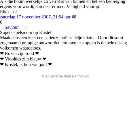
Als die boom werkelijk zo verrot is van binnen en het een bedreiging
ergens voor wordt, dan neer er mee. Veiligheid voorop!
Ehm... ok
zaterdag 17 november 2007, 21:54 uur
#8
0
__Saviour__
Superstapelsmoor op Kristel
Maak eens een keer een serieuze poll stelletje idioten. Door dit soort
zogenaamd grappige antwoorden ertussen te stoppen is de hele uitslag
volkomen waardeloos.
❤ Rozen zijn rood ❤
❤ Viooltjes zijn blauw ❤
❤ Kristel, ik hou van jou! ❤
▼ Advertentie door Refinery89