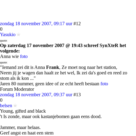
zondag 18 november 2007, 09:17 uur
#12
0
Yasukio
quote:
Op zaterdag 17 november 2007 @ 19:43 schreef SynXteR het
volgende:
Anna wie
foto
quote:
"Iemand zei dit is Anna
Frank
, Ze moet nog naar het station,
Neem jij je wagen dan haalt ze het wel, Ik zei da's goed en reed zo
stom als ik kon ..."
Jaren 80 nummer, geen idee of ze echt heeft bestaan
foto
Forum Moderator
zondag 18 november 2007, 09:37 uur
#13
0
belsen
Young, gifted and black
't Is zonde, maar ook kastanjebomen gaan eens dood.
Jammer, maar helaas.
Geef angst en haat een stem