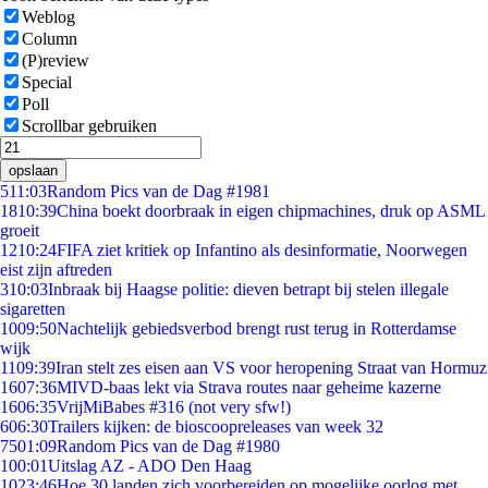
Weblog
Column
(P)review
Special
Poll
Scrollbar gebruiken
opslaan
5
11:03
Random Pics van de Dag #1981
18
10:39
China boekt doorbraak in eigen chipmachines, druk op ASML
groeit
12
10:24
FIFA ziet kritiek op Infantino als desinformatie, Noorwegen
eist zijn aftreden
3
10:03
Inbraak bij Haagse politie: dieven betrapt bij stelen illegale
sigaretten
10
09:50
Nachtelijk gebiedsverbod brengt rust terug in Rotterdamse
wijk
11
09:39
Iran stelt zes eisen aan VS voor heropening Straat van Hormuz
16
07:36
MIVD-baas lekt via Strava routes naar geheime kazerne
16
06:35
VrijMiBabes #316 (not very sfw!)
6
06:30
Trailers kijken: de bioscoopreleases van week 32
75
01:09
Random Pics van de Dag #1980
1
00:01
Uitslag AZ - ADO Den Haag
10
23:46
Hoe 30 landen zich voorbereiden op mogelijke oorlog met