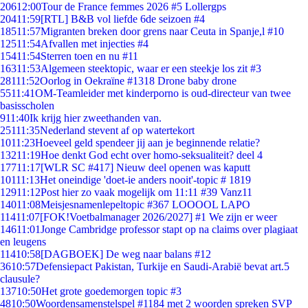
206
12:00
Tour de France femmes 2026 #5 Lollergps
204
11:59
[RTL] B&B vol liefde 6de seizoen #4
185
11:57
Migranten breken door grens naar Ceuta in Spanje,l #10
125
11:54
Afvallen met injecties #4
154
11:54
Sterren toen en nu #11
163
11:53
Algemeen steektopic, waar er een steekje los zit #3
281
11:52
Oorlog in Oekraïne #1318 Drone baby drone
55
11:41
OM-Teamleider met kinderporno is oud-directeur van twee
basisscholen
9
11:40
Ik krijg hier zweethanden van.
251
11:35
Nederland stevent af op watertekort
10
11:23
Hoeveel geld spendeer jij aan je beginnende relatie?
132
11:19
Hoe denkt God echt over homo-seksualiteit? deel 4
177
11:17
[WLR SC #417] Nieuw deel openen was kaputt
101
11:13
Het oneindige 'doet-ie anders nooit'-topic # 1819
129
11:12
Post hier zo vaak mogelijk om 11:11 #39 Vanz11
140
11:08
Meisjesnamenlepeltopic #367 LOOOOL LAPO
114
11:07
[FOK!Voetbalmanager 2026/2027] #1 We zijn er weer
146
11:01
Jonge Cambridge professor stapt op na claims over plagiaat
en leugens
114
10:58
[DAGBOEK] De weg naar balans #12
36
10:57
Defensiepact Pakistan, Turkije en Saudi-Arabië bevat art.5
clausule?
137
10:50
Het grote goedemorgen topic #3
48
10:50
Woordensamenstelspel #1184 met 2 woorden spreken SVP