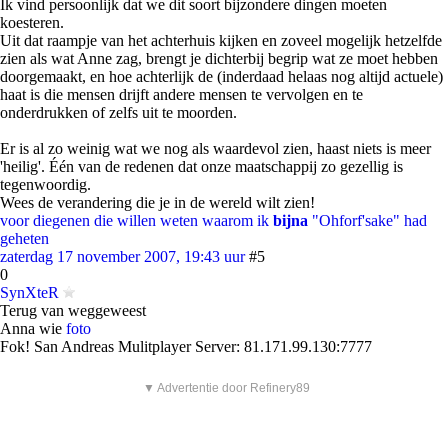
Ik vind persoonlijk dat we dit soort bijzondere dingen moeten
koesteren.
Uit dat raampje van het achterhuis kijken en zoveel mogelijk hetzelfde
zien als wat Anne zag, brengt je dichterbij begrip wat ze moet hebben
doorgemaakt, en hoe achterlijk de (inderdaad helaas nog altijd actuele)
haat is die mensen drijft andere mensen te vervolgen en te
onderdrukken of zelfs uit te moorden.
Er is al zo weinig wat we nog als waardevol zien, haast niets is meer
'heilig'. Één van de redenen dat onze maatschappij zo gezellig is
tegenwoordig.
Wees de verandering die je in de wereld wilt zien!
voor diegenen die willen weten waarom ik
bijna
"Ohforf'sake" had
geheten
zaterdag 17 november 2007, 19:43 uur
#5
0
SynXteR
Terug van weggeweest
Anna wie
foto
Fok! San Andreas Mulitplayer Server: 81.171.99.130:7777
▼ Advertentie door Refinery89