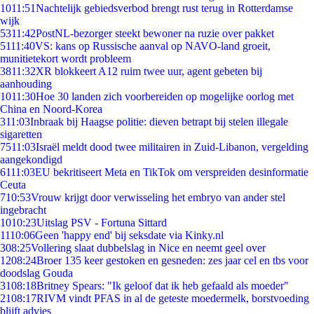
10
11:51
Nachtelijk gebiedsverbod brengt rust terug in Rotterdamse
wijk
53
11:42
PostNL-bezorger steekt bewoner na ruzie over pakket
51
11:40
VS: kans op Russische aanval op NAVO-land groeit,
munitietekort wordt probleem
38
11:32
XR blokkeert A12 ruim twee uur, agent gebeten bij
aanhouding
10
11:30
Hoe 30 landen zich voorbereiden op mogelijke oorlog met
China en Noord-Korea
3
11:03
Inbraak bij Haagse politie: dieven betrapt bij stelen illegale
sigaretten
75
11:03
Israël meldt dood twee militairen in Zuid-Libanon, vergelding
aangekondigd
61
11:03
EU bekritiseert Meta en TikTok om verspreiden desinformatie
Ceuta
7
10:53
Vrouw krijgt door verwisseling het embryo van ander stel
ingebracht
10
10:23
Uitslag PSV - Fortuna Sittard
11
10:06
Geen 'happy end' bij seksdate via Kinky.nl
3
08:25
Vollering slaat dubbelslag in Nice en neemt geel over
12
08:24
Broer 135 keer gestoken en gesneden: zes jaar cel en tbs voor
doodslag Gouda
31
08:18
Britney Spears: "Ik geloof dat ik heb gefaald als moeder"
21
08:17
RIVM vindt PFAS in al de geteste moedermelk, borstvoeding
blijft advies