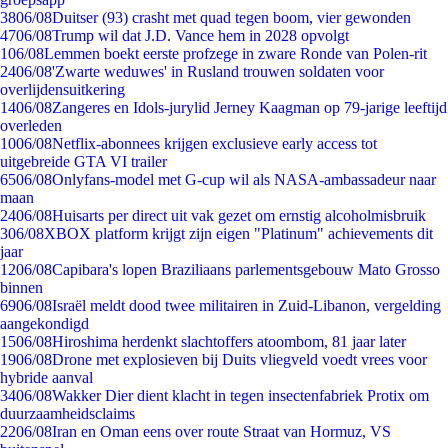
38
06/08
Duitser (93) crasht met quad tegen boom, vier gewonden
47
06/08
Trump wil dat J.D. Vance hem in 2028 opvolgt
1
06/08
Lemmen boekt eerste profzege in zware Ronde van Polen-rit
24
06/08
'Zwarte weduwes' in Rusland trouwen soldaten voor
overlijdensuitkering
14
06/08
Zangeres en Idols-jurylid Jerney Kaagman op 79-jarige leeftijd
overleden
10
06/08
Netflix-abonnees krijgen exclusieve early access tot
uitgebreide GTA VI trailer
65
06/08
Onlyfans-model met G-cup wil als NASA-ambassadeur naar
maan
24
06/08
Huisarts per direct uit vak gezet om ernstig alcoholmisbruik
3
06/08
XBOX platform krijgt zijn eigen "Platinum" achievements dit
jaar
12
06/08
Capibara's lopen Braziliaans parlementsgebouw Mato Grosso
binnen
69
06/08
Israël meldt dood twee militairen in Zuid-Libanon, vergelding
aangekondigd
15
06/08
Hiroshima herdenkt slachtoffers atoombom, 81 jaar later
19
06/08
Drone met explosieven bij Duits vliegveld voedt vrees voor
hybride aanval
34
06/08
Wakker Dier dient klacht in tegen insectenfabriek Protix om
duurzaamheidsclaims
22
06/08
Iran en Oman eens over route Straat van Hormuz, VS