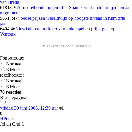
van Breda
618
18:26
Smokkelbende opgerold in Spanje, verdienden miljoenen aan
migranten
565
17:47
Voedselprijzen wereldwijd op hoogste niveau in ruim drie
jaar
64
04:46
Niewiadoma profiteert van pokerspel en grijpt geel op
Ventoux
▼ Advertentie door Refinery89
Font-grootte:
Normaal
Kleiner
regelhoogte :
Normaal
Kleiner
70 reacties
Reactiepagina:
1
2
vrijdag 30 juni 2006, 12:39 uur
#1
0
HPoi
Johan Cruijf.