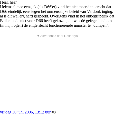
Hear, hear...
Helemaal mee eens, ik (als D66'er) vind het niet meer dan terecht dat
D66 eindelijk eens tegen het onmenselijke beleid van Verdonk inging,
al is dit wel erg hard gespeeld. Overigens vind ik het onbegrijpelijk dat
Balkenende niet voor D66 heeft gekozen, dit was dé gelegenheid om
(in mijn ogen) de enige slecht functionerende minister te "dumpen".
▼ Advertentie door Refinery89
vrijdag 30 juni 2006, 13:12 uur
#8