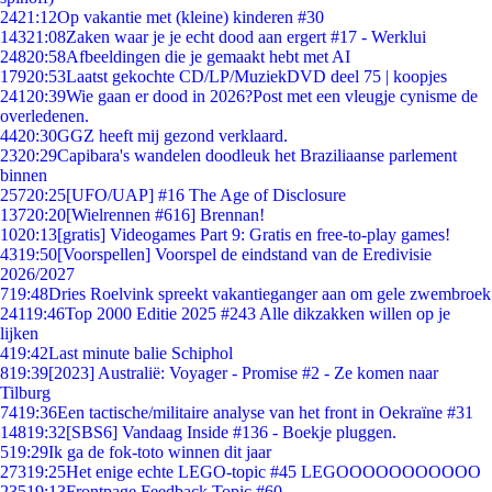
24
21:12
Op vakantie met (kleine) kinderen #30
143
21:08
Zaken waar je je echt dood aan ergert #17 - Werklui
248
20:58
Afbeeldingen die je gemaakt hebt met AI
179
20:53
Laatst gekochte CD/LP/MuziekDVD deel 75 | koopjes
241
20:39
Wie gaan er dood in 2026?Post met een vleugje cynisme de
overledenen.
44
20:30
GGZ heeft mij gezond verklaard.
23
20:29
Capibara's wandelen doodleuk het Braziliaanse parlement
binnen
257
20:25
[UFO/UAP] #16 The Age of Disclosure
137
20:20
[Wielrennen #616] Brennan!
10
20:13
[gratis] Videogames Part 9: Gratis en free-to-play games!
43
19:50
[Voorspellen] Voorspel de eindstand van de Eredivisie
2026/2027
7
19:48
Dries Roelvink spreekt vakantieganger aan om gele zwembroek
241
19:46
Top 2000 Editie 2025 #243 Alle dikzakken willen op je
lijken
4
19:42
Last minute balie Schiphol
8
19:39
[2023] Australië: Voyager - Promise #2 - Ze komen naar
Tilburg
74
19:36
Een tactische/militaire analyse van het front in Oekraïne #31
148
19:32
[SBS6] Vandaag Inside #136 - Boekje pluggen.
5
19:29
Ik ga de fok-toto winnen dit jaar
273
19:25
Het enige echte LEGO-topic #45 LEGOOOOOOOOOOO
235
19:13
Frontpage Feedback Topic #60