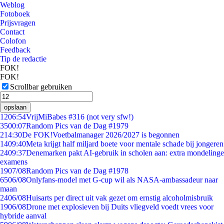
Weblog
Fotoboek
Prijsvragen
Contact
Colofon
Feedback
Tip de redactie
FOK!
FOK!
Scrollbar gebruiken
opslaan
12
06:54
VrijMiBabes #316 (not very sfw!)
35
00:07
Random Pics van de Dag #1979
2
14:30
De FOK!Voetbalmanager 2026/2027 is begonnen
14
09:40
Meta krijgt half miljard boete voor mentale schade bij jongeren
24
09:37
Denemarken pakt AI-gebruik in scholen aan: extra mondelinge
examens
19
07/08
Random Pics van de Dag #1978
65
06/08
Onlyfans-model met G-cup wil als NASA-ambassadeur naar
maan
24
06/08
Huisarts per direct uit vak gezet om ernstig alcoholmisbruik
19
06/08
Drone met explosieven bij Duits vliegveld voedt vrees voor
hybride aanval