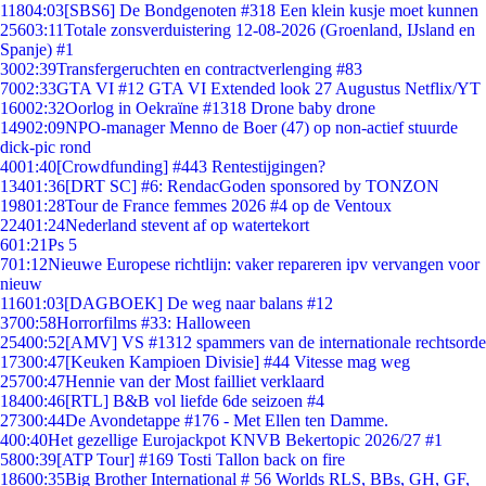
118
04:03
[SBS6] De Bondgenoten #318 Een klein kusje moet kunnen
256
03:11
Totale zonsverduistering 12-08-2026 (Groenland, IJsland en
Spanje) #1
30
02:39
Transfergeruchten en contractverlenging #83
70
02:33
GTA VI #12 GTA VI Extended look 27 Augustus Netflix/YT
160
02:32
Oorlog in Oekraïne #1318 Drone baby drone
149
02:09
NPO-manager Menno de Boer (47) op non-actief stuurde
dick-pic rond
40
01:40
[Crowdfunding] #443 Rentestijgingen?
134
01:36
[DRT SC] #6: RendacGoden sponsored by TONZON
198
01:28
Tour de France femmes 2026 #4 op de Ventoux
224
01:24
Nederland stevent af op watertekort
6
01:21
Ps 5
7
01:12
Nieuwe Europese richtlijn: vaker repareren ipv vervangen voor
nieuw
116
01:03
[DAGBOEK] De weg naar balans #12
37
00:58
Horrorfilms #33: Halloween
254
00:52
[AMV] VS #1312 spammers van de internationale rechtsorde
173
00:47
[Keuken Kampioen Divisie] #44 Vitesse mag weg
257
00:47
Hennie van der Most failliet verklaard
184
00:46
[RTL] B&B vol liefde 6de seizoen #4
273
00:44
De Avondetappe #176 - Met Ellen ten Damme.
4
00:40
Het gezellige Eurojackpot KNVB Bekertopic 2026/27 #1
58
00:39
[ATP Tour] #169 Tosti Tallon back on fire
186
00:35
Big Brother International # 56 Worlds RLS, BBs, GH, GF,