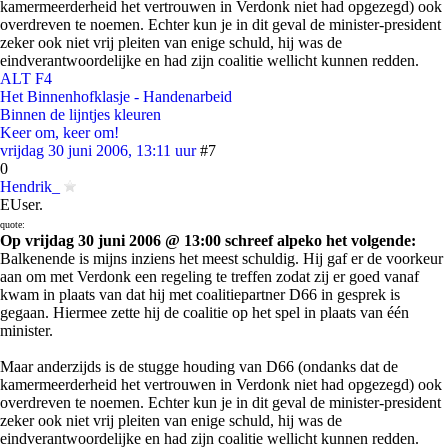
kamermeerderheid het vertrouwen in Verdonk niet had opgezegd) ook
overdreven te noemen. Echter kun je in dit geval de minister-president
zeker ook niet vrij pleiten van enige schuld, hij was de
eindverantwoordelijke en had zijn coalitie wellicht kunnen redden.
ALT F4
Het Binnenhofklasje - Handenarbeid
Binnen de lijntjes kleuren
Keer om, keer om!
vrijdag 30 juni 2006, 13:11 uur
#7
0
Hendrik_
EUser.
quote:
Op vrijdag 30 juni 2006 @ 13:00 schreef alpeko het volgende:
Balkenende is mijns inziens het meest schuldig. Hij gaf er de voorkeur
aan om met Verdonk een regeling te treffen zodat zij er goed vanaf
kwam in plaats van dat hij met coalitiepartner D66 in gesprek is
gegaan. Hiermee zette hij de coalitie op het spel in plaats van één
minister.
Maar anderzijds is de stugge houding van D66 (ondanks dat de
kamermeerderheid het vertrouwen in Verdonk niet had opgezegd) ook
overdreven te noemen. Echter kun je in dit geval de minister-president
zeker ook niet vrij pleiten van enige schuld, hij was de
eindverantwoordelijke en had zijn coalitie wellicht kunnen redden.