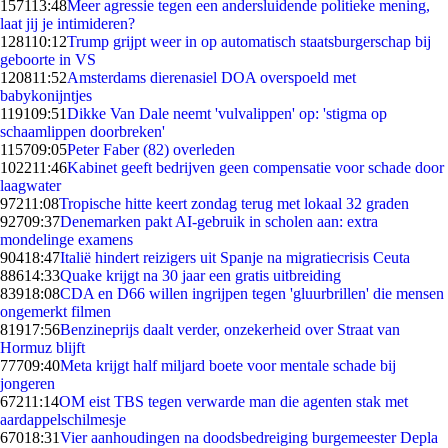
1571
13:48
Meer agressie tegen een andersluidende politieke mening,
laat jij je intimideren?
1281
10:12
Trump grijpt weer in op automatisch staatsburgerschap bij
geboorte in VS
1208
11:52
Amsterdams dierenasiel DOA overspoeld met
babykonijntjes
1191
09:51
Dikke Van Dale neemt 'vulvalippen' op: 'stigma op
schaamlippen doorbreken'
1157
09:05
Peter Faber (82) overleden
1022
11:46
Kabinet geeft bedrijven geen compensatie voor schade door
laagwater
972
11:08
Tropische hitte keert zondag terug met lokaal 32 graden
927
09:37
Denemarken pakt AI-gebruik in scholen aan: extra
mondelinge examens
904
18:47
Italië hindert reizigers uit Spanje na migratiecrisis Ceuta
886
14:33
Quake krijgt na 30 jaar een gratis uitbreiding
839
18:08
CDA en D66 willen ingrijpen tegen 'gluurbrillen' die mensen
ongemerkt filmen
819
17:56
Benzineprijs daalt verder, onzekerheid over Straat van
Hormuz blijft
777
09:40
Meta krijgt half miljard boete voor mentale schade bij
jongeren
672
11:14
OM eist TBS tegen verwarde man die agenten stak met
aardappelschilmesje
670
18:31
Vier aanhoudingen na doodsbedreiging burgemeester Depla