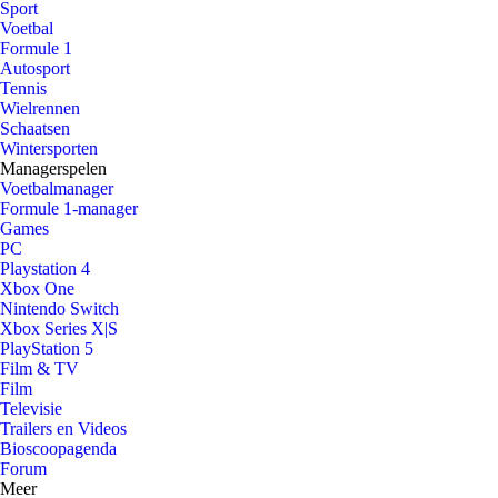
Sport
Voetbal
Formule 1
Autosport
Tennis
Wielrennen
Schaatsen
Wintersporten
Managerspelen
Voetbalmanager
Formule 1-manager
Games
PC
Playstation 4
Xbox One
Nintendo Switch
Xbox Series X|S
PlayStation 5
Film & TV
Film
Televisie
Trailers en Videos
Bioscoopagenda
Forum
Meer