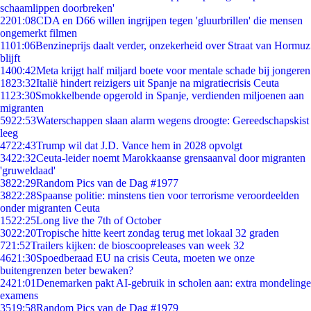
schaamlippen doorbreken'
22
01:08
CDA en D66 willen ingrijpen tegen 'gluurbrillen' die mensen
ongemerkt filmen
11
01:06
Benzineprijs daalt verder, onzekerheid over Straat van Hormuz
blijft
14
00:42
Meta krijgt half miljard boete voor mentale schade bij jongeren
18
23:32
Italië hindert reizigers uit Spanje na migratiecrisis Ceuta
11
23:30
Smokkelbende opgerold in Spanje, verdienden miljoenen aan
migranten
59
22:53
Waterschappen slaan alarm wegens droogte: Gereedschapskist
leeg
47
22:43
Trump wil dat J.D. Vance hem in 2028 opvolgt
34
22:32
Ceuta-leider noemt Marokkaanse grensaanval door migranten
'gruweldaad'
38
22:29
Random Pics van de Dag #1977
38
22:28
Spaanse politie: minstens tien voor terrorisme veroordeelden
onder migranten Ceuta
15
22:25
Long live the 7th of October
30
22:20
Tropische hitte keert zondag terug met lokaal 32 graden
7
21:52
Trailers kijken: de bioscoopreleases van week 32
46
21:30
Spoedberaad EU na crisis Ceuta, moeten we onze
buitengrenzen beter bewaken?
24
21:01
Denemarken pakt AI-gebruik in scholen aan: extra mondelinge
examens
35
19:58
Random Pics van de Dag #1979