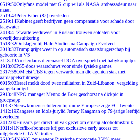
65
19:50
Onlyfans-model met G-cup wil als NASA-ambassadeur naar
maan
25
19:43
Peter Faber (82) overleden
25
19:14
Kabinet geeft bedrijven geen compensatie voor schade door
laagwater
24
18:41
'Zwarte weduwes' in Rusland trouwen soldaten voor
overlijdensuitkering
15
18:32
Ontslagen bij Halo Studios na Campaign Evolved
30
18:32
Trump grijpt weer in op automatisch staatsburgerschap bij
geboorte in VS
31
18:19
Amsterdams dierenasiel DOA overspoeld met babykonijntjes
19
18:06
PS5-doos waarschuwt voor einde fysieke games
23
17:58
OM eist TBS tegen verwarde man die agenten stak met
aardappelschilmesje
69
15:03
Israël meldt dood twee militairen in Zuid-Libanon, vergelding
aangekondigd
29
13:48
NPO-manager Menno de Boer geschorst na dickpic in
groepsapp
1
13:37
Nieuwkomers schitteren bij ruime Europese zege FC Twente
14
12:19
Zangeres en Idols-jurylid Jerney Kaagman op 79-jarige leeftijd
overleden
24
12:00
Huisarts per direct uit vak gezet om ernstig alcoholmisbruik
10
11:41
Netflix-abonnees krijgen exclusieve early access tot
uitgebreide GTA VI trailer
26
10:54
NAVO zet wegens Russische provocatie 250% meer