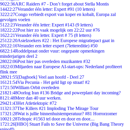
90
22:36
ARC Raiders #7 - Don’t forget about Stella Montis
144
22:27
Verander één letter: Expert #91 (10 letters)
32
22:27
Congo verbiedt export van koper en kobalt, Europa zal
gevolgen voelen
51
22:23
Verander één letter: Expert #143 (9 letters)
182
22:22
Post hier zo vaak mogelijk om 22:22 uur #76
16
22:21
Verander één letter. Expert # 75 (8 letters)
251
22:20
Asielzoekers #22 : Het Europese migratiepact gaat in
201
22:16
Verander een letter expert (7lettereditie) #50
68
22:14
Roddelpraat onder vuur: ongepaste opmerkingen
minderjarigen deel 2
280
22:06
Post hier pas overleden muzikanten #32
18
22:03
Miljarden naar Europese AI-start-ups: Nederland profiteert
flink mee
289
21:55
[Dagboek] Veel aan hoofd - Deel 27
161
21:54
Via Pecunia - Het geld ligt op straat! #2
17
21:50
William Orbit overleden
218
21:48
Oorlog Iran #136 Bridge and powerplant day incoming?
81
21:48
Meer dan 40 uur werken.
294
21:43
Het Atletiektopic #72
113
21:37
The Killers #21 Imploding The Mirage Tour
173
21:28
Wat is jullie binnenhuistemperatuur? #81 Horrorzomer
100
21:28
Teltopic #1563 tel door en door en door....
17
21:26
[HBO] Stuart Fails to Save the Universe (Big Bang Theory
spinoff)