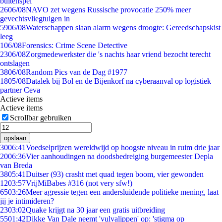
buitenspel
26
06/08
NAVO zet wegens Russische provocatie 250% meer
gevechtsvliegtuigen in
59
06/08
Waterschappen slaan alarm wegens droogte: Gereedschapskist
leeg
1
06/08
Forensics: Crime Scene Detective
23
06/08
Zorgmedewerkster die 's nachts haar vriend bezocht terecht
ontslagen
38
06/08
Random Pics van de Dag #1977
18
05/08
Datalek bij Bol en de Bijenkorf na cyberaanval op logistiek
partner Ceva
Actieve items
Actieve items
Scrollbar gebruiken
opslaan
30
06:41
Voedselprijzen wereldwijd op hoogste niveau in ruim drie jaar
20
06:36
Vier aanhoudingen na doodsbedreiging burgemeester Depla
van Breda
38
05:41
Duitser (93) crasht met quad tegen boom, vier gewonden
12
03:57
VrijMiBabes #316 (not very sfw!)
65
03:26
Meer agressie tegen een andersluidende politieke mening, laat
jij je intimideren?
23
03:02
Quake krijgt na 30 jaar een gratis uitbreiding
55
01:42
Dikke Van Dale neemt 'vulvalippen' op: 'stigma op