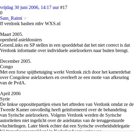
vrijdag 30 juni 2006, 14:17 uur
#17
0
Sam_Raimi
ff verdonk bashen mbv WXS.nl
Maart 2005.
openheid asieldossiers
GroenLinks en SP stellen in een spoeddebat dat het niet correct is dat
Verdonk informatie over individuele asielzoekers naar buiten brengt.
December 2005.
Congo
Met een forse spijtbetuiging werkt Verdonk zich door het kamerdebat
over Congolese asielzoekers en overleeft ze een motie van afkeuring
van de PvdA.
April 2006
Syrie
De linkse oppositiepartijen eisen het aftreden van Verdonk omdat ze de
Tweede Kamer onvolledig heeft geïnformeerd over de behandeling
van Syrische asielzoekers. Volgens Verdonk werden de Syrische
autoriteiten niet ingelicht over de asielstatus van de teruggestuurde
vluchtelingen. Later bleek echter dat een Syrische overheidsdelegatie
bij ‘terugkeergesprekken’ in Nederland aanwezig was