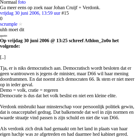
Normaal
foto
Ga meer eens op zoek naar Johan Cruijf + Verdonk.
vrijdag 30 juni 2006, 13:59 uur
#15
0
scrumple
uhh moet dit
quote:
Op vrijdag 30 juni 2006 @ 13:25 schreef Athlon_2o0o het
volgende:
[..]
Tja, er is niks democratisch aan. Democratisch wordt besloten dat er
geen wantrouwen is jegens de minister, maar D66 wil haar mening
doordrammen. En dat noemt zich democraten 66. Ik stem er niet meer
op in ieder geval.
Demo = volk, cratie = regeren
Democratie is dus dat het volk beslist en niet een kleine elite.
Verdonk misbruikt haar minsterschap voor persoonlijk politiek gewin,
dat is onacceptabel gedrag. Dat balkenende dat wel in zijn normen en
waarde straatje vind passen is zijn schuld en niet die van D66.
Als verdonk zich druk had gemaakt om het land in plaats van haar
eigen hachje was ze afgetreden en had daarmee hed kabinet gered.