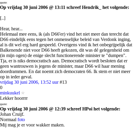
quote:
Op vrijdag 30 juni 2006 @ 13:11 schreef Hendrik_ het volgende:
[..]
Hear, hear...
Helemaal mee eens, ik (als D66'er) vind het niet meer dan terecht dat
D66 eindelijk eens tegen het onmenselijke beleid van Verdonk inging,
al is dit wel erg hard gespeeld. Overigens vind ik het onbegrijpelijk dat
Balkenende niet voor D66 heeft gekozen, dit was dé gelegenheid om
(in mijn ogen) de enige slecht functionerende minister te "dumpen".
Tja, er is niks democratisch aan. Democratisch wordt besloten dat er
geen wantrouwen is jegens de minister, maar D66 wil haar mening
doordrammen. En dat noemt zich democraten 66. Ik stem er niet meer
op in ieder geval.
vrijdag 30 juni 2006, 13:52 uur
#13
0
minkuukel
Lekker hoorrrr
quote:
Op vrijdag 30 juni 2006 @ 12:39 schreef HPoi het volgende:
Johan Cruijf.
Normaal
foto
Mij mag je er voor wakker maken.