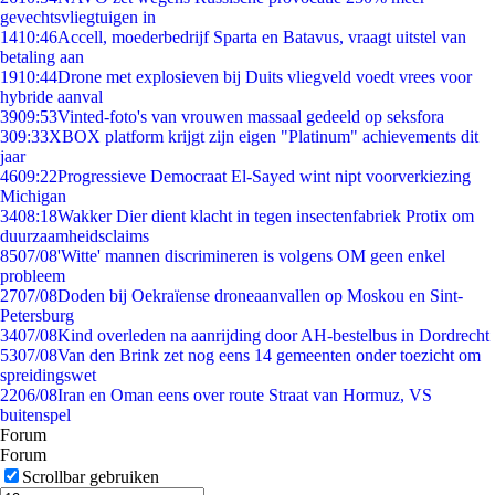
gevechtsvliegtuigen in
14
10:46
Accell, moederbedrijf Sparta en Batavus, vraagt uitstel van
betaling aan
19
10:44
Drone met explosieven bij Duits vliegveld voedt vrees voor
hybride aanval
39
09:53
Vinted-foto's van vrouwen massaal gedeeld op seksfora
3
09:33
XBOX platform krijgt zijn eigen "Platinum" achievements dit
jaar
46
09:22
Progressieve Democraat El-Sayed wint nipt voorverkiezing
Michigan
34
08:18
Wakker Dier dient klacht in tegen insectenfabriek Protix om
duurzaamheidsclaims
85
07/08
'Witte' mannen discrimineren is volgens OM geen enkel
probleem
27
07/08
Doden bij Oekraïense droneaanvallen op Moskou en Sint-
Petersburg
34
07/08
Kind overleden na aanrijding door AH-bestelbus in Dordrecht
53
07/08
Van den Brink zet nog eens 14 gemeenten onder toezicht om
spreidingswet
22
06/08
Iran en Oman eens over route Straat van Hormuz, VS
buitenspel
Forum
Forum
Scrollbar gebruiken