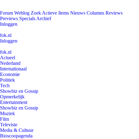
Forum
Weblog
Zoek
Actieve Items
Nieuws
Columns
Reviews
Previews
Specials
Archief
Inloggen
fok.nl
Inloggen
fok.nl
Actueel
Nederland
Internationaal
Economie
Politiek
Tech
Showbiz en Gossip
Opmerkelijk
Entertainment
Showbiz en Gossip
Muziek
Film
Televisie
Media & Cultuur
Bioscoopagenda