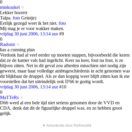
0
minkuukel
Lekker hoorrrr
Talpa.
foto
Geintje)
Eerlijk gezegd weet ik het niet.
foto
Mij mag je er voor wakker maken.
vrijdag 30 juni 2006, 13:14 uur
#9
0
Radonir
has a cunning plan
Verdonk had al veel eerder op moeten stappen, bijvoorbeeld die keren
dat ze de kamer vals had ingelicht. Keer na keer, fout na fout, is ze
blijven zitten. Net in dit geval zou aftreden misschien niet nodig zijn
geweest, maar haar volledige ambtsgeschiedenis in acht genomen was
dit blijkbaar de druppel. Als ze dan koppig weer blijft zitten kan ik me
voorstellen dat het uiteindelijk ook D'66 te gortig wordt.
vrijdag 30 juni 2006, 13:14 uur
#10
0
MaTTeRs
D66 werd al een hele tijd niet serieus genomen door de VVD en
CDA, denk dat dit de figuurlijke druppel was, en ze hebben groot
gelijk.
▼ Advertentie door Refinery89