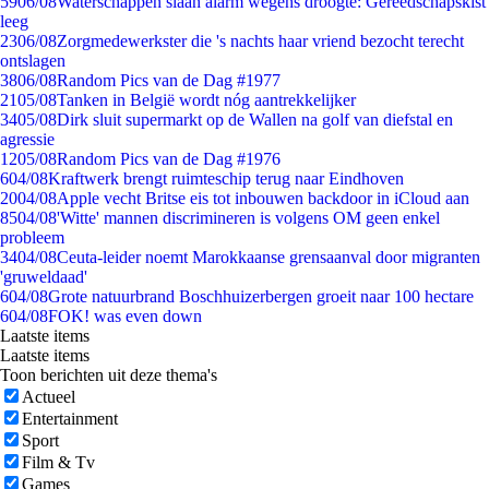
59
06/08
Waterschappen slaan alarm wegens droogte: Gereedschapskist
leeg
23
06/08
Zorgmedewerkster die 's nachts haar vriend bezocht terecht
ontslagen
38
06/08
Random Pics van de Dag #1977
21
05/08
Tanken in België wordt nóg aantrekkelijker
34
05/08
Dirk sluit supermarkt op de Wallen na golf van diefstal en
agressie
12
05/08
Random Pics van de Dag #1976
6
04/08
Kraftwerk brengt ruimteschip terug naar Eindhoven
20
04/08
Apple vecht Britse eis tot inbouwen backdoor in iCloud aan
85
04/08
'Witte' mannen discrimineren is volgens OM geen enkel
probleem
34
04/08
Ceuta-leider noemt Marokkaanse grensaanval door migranten
'gruweldaad'
6
04/08
Grote natuurbrand Boschhuizerbergen groeit naar 100 hectare
6
04/08
FOK! was even down
Laatste items
Laatste items
Toon berichten uit deze thema's
Actueel
Entertainment
Sport
Film & Tv
Games