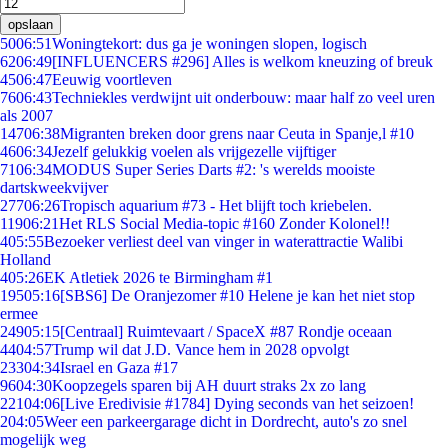
opslaan
50
06:51
Woningtekort: dus ga je woningen slopen, logisch
62
06:49
[INFLUENCERS #296] Alles is welkom kneuzing of breuk
45
06:47
Eeuwig voortleven
76
06:43
Techniekles verdwijnt uit onderbouw: maar half zo veel uren
als 2007
147
06:38
Migranten breken door grens naar Ceuta in Spanje,l #10
46
06:34
Jezelf gelukkig voelen als vrijgezelle vijftiger
71
06:34
MODUS Super Series Darts #2: 's werelds mooiste
dartskweekvijver
277
06:26
Tropisch aquarium #73 - Het blijft toch kriebelen.
119
06:21
Het RLS Social Media-topic #160 Zonder Kolonel!!
4
05:55
Bezoeker verliest deel van vinger in waterattractie Walibi
Holland
4
05:26
EK Atletiek 2026 te Birmingham #1
195
05:16
[SBS6] De Oranjezomer #10 Helene je kan het niet stop
ermee
249
05:15
[Centraal] Ruimtevaart / SpaceX #87 Rondje oceaan
44
04:57
Trump wil dat J.D. Vance hem in 2028 opvolgt
233
04:34
Israel en Gaza #17
96
04:30
Koopzegels sparen bij AH duurt straks 2x zo lang
221
04:06
[Live Eredivisie #1784] Dying seconds van het seizoen!
2
04:05
Weer een parkeergarage dicht in Dordrecht, auto's zo snel
mogelijk weg