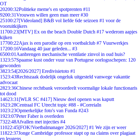
OT
202
00:32
Politieke meme's en spotprenten #11
92
00:31
Vrouwen willen geen man meer #30
251
00:27
[Videoland] B&B vol liefde 6de seizoen #1 voor de
vooruitkijkers
117
00:23
[MTV] Ex on the beach Double Dutch #17 wederom aapjes
kijken
177
00:22
Ajax is een parodie op een voetbalclub #7 Vuurwerkjes
172
00:16
Vandaag 40 jaar geleden... #3
65
00:01
Aanbrengen mechanische ventilatie zinvol in oud huis?
13
23:57
Spaanse kust onder vuur van Portugese oorlogsschepen: 120
gewonden
38
23:54
[2026/2027] Eredivisietoto #1
15
23:43
Rechtszaak dodelijk ongeluk uitgesteld vanwege vakantie
advocaat
28
23:36
Chinese rechtbank veroordeelt voormalige lokale functionaris
tot dood
146
23:31
[WLR SC #417] Nieuw deel openen was kaputt
16
23:28
Centraal FC Utrecht topic #88 - #CorreiaIn
10
23:23
Opmerkelijke foto's van Funda #243
19
23:07
Peter Faber is overleden
73
22:48
Afvallen met injecties #4
110
22:45
[FOK!Voetbalmanager 2026/2027] #1 We zijn er weer
118
22:37
Jonge Cambridge professor stapt op na claims over plagiaat
en leugens