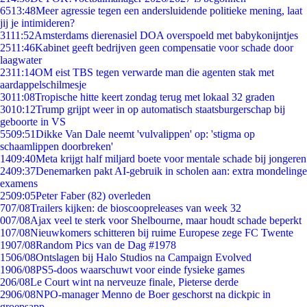
65
13:48
Meer agressie tegen een andersluidende politieke mening, laat
jij je intimideren?
31
11:52
Amsterdams dierenasiel DOA overspoeld met babykonijntjes
25
11:46
Kabinet geeft bedrijven geen compensatie voor schade door
laagwater
23
11:14
OM eist TBS tegen verwarde man die agenten stak met
aardappelschilmesje
30
11:08
Tropische hitte keert zondag terug met lokaal 32 graden
30
10:12
Trump grijpt weer in op automatisch staatsburgerschap bij
geboorte in VS
55
09:51
Dikke Van Dale neemt 'vulvalippen' op: 'stigma op
schaamlippen doorbreken'
14
09:40
Meta krijgt half miljard boete voor mentale schade bij jongeren
24
09:37
Denemarken pakt AI-gebruik in scholen aan: extra mondelinge
examens
25
09:05
Peter Faber (82) overleden
7
07/08
Trailers kijken: de bioscoopreleases van week 32
0
07/08
Ajax veel te sterk voor Shelbourne, maar houdt schade beperkt
1
07/08
Nieuwkomers schitteren bij ruime Europese zege FC Twente
19
07/08
Random Pics van de Dag #1978
15
06/08
Ontslagen bij Halo Studios na Campaign Evolved
19
06/08
PS5-doos waarschuwt voor einde fysieke games
2
06/08
Le Court wint na nerveuze finale, Pieterse derde
29
06/08
NPO-manager Menno de Boer geschorst na dickpic in
groepsapp