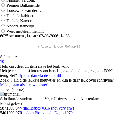
Minister Verdonk
Premier Balkenende
Lousewies van der Laan
Het hele kabinet
De hele Kamer
Anders, namelijk...
Weet niet/geen mening
6025 stemmen , laatste: 02-08-2006, 14:38
▼ Advertentie door Refinery89
Submitter:
70
Help ons; deel dit item als je het leuk vond
Heb je een leuk of interessant bericht gevonden dat je graag op FOK!
terug ziet?
Tip ons dan via de submit!
Zoek jij altijd de leukste nieuwtjes en kun je daar leuk over schrijven?
Meld je aan als nieuwsposter!
Jeroen (steenz)
Scheikunde student aan de Vrije Universiteit van Amsterdam.
Meest gelezen
58713
06:54
VrijMiBabes #316 (not very sfw!)
54012
00:07
Random Pics van de Dag #1979