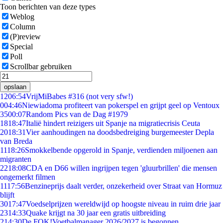
Toon berichten van deze types
Weblog
Column
(P)review
Special
Poll
Scrollbar gebruiken
opslaan
12
06:54
VrijMiBabes #316 (not very sfw!)
0
04:46
Niewiadoma profiteert van pokerspel en grijpt geel op Ventoux
35
00:07
Random Pics van de Dag #1979
18
18:47
Italië hindert reizigers uit Spanje na migratiecrisis Ceuta
20
18:31
Vier aanhoudingen na doodsbedreiging burgemeester Depla
van Breda
11
18:26
Smokkelbende opgerold in Spanje, verdienden miljoenen aan
migranten
22
18:08
CDA en D66 willen ingrijpen tegen 'gluurbrillen' die mensen
ongemerkt filmen
11
17:56
Benzineprijs daalt verder, onzekerheid over Straat van Hormuz
blijft
30
17:47
Voedselprijzen wereldwijd op hoogste niveau in ruim drie jaar
23
14:33
Quake krijgt na 30 jaar een gratis uitbreiding
2
14:30
De FOK!Voetbalmanager 2026/2027 is begonnen