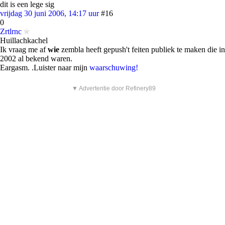
dit is een lege sig
vrijdag 30 juni 2006, 14:17 uur
#16
0
Zrtlrnc
Huillachkachel
Ik vraag me af
wie
zembla heeft gepush't feiten publiek te maken die in
2002 al bekend waren.
Eargasm. .Luister naar mijn
waarschuwing!
▼ Advertentie door Refinery89