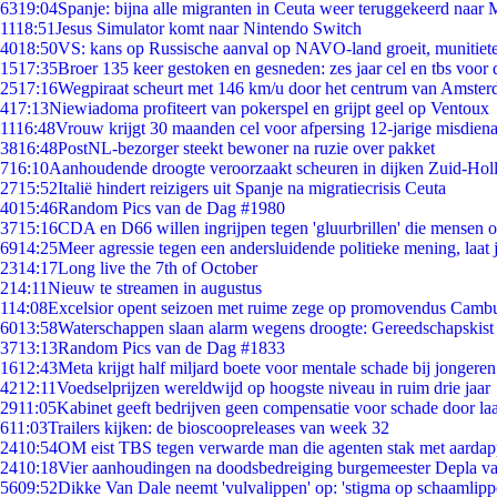
63
19:04
Spanje: bijna alle migranten in Ceuta weer teruggekeerd naar
11
18:51
Jesus Simulator komt naar Nintendo Switch
40
18:50
VS: kans op Russische aanval op NAVO-land groeit, munitiet
15
17:35
Broer 135 keer gestoken en gesneden: zes jaar cel en tbs voo
25
17:16
Wegpiraat scheurt met 146 km/u door het centrum van Amste
4
17:13
Niewiadoma profiteert van pokerspel en grijpt geel op Ventoux
11
16:48
Vrouw krijgt 30 maanden cel voor afpersing 12-jarige misdiena
38
16:48
PostNL-bezorger steekt bewoner na ruzie over pakket
7
16:10
Aanhoudende droogte veroorzaakt scheuren in dijken Zuid-Hol
27
15:52
Italië hindert reizigers uit Spanje na migratiecrisis Ceuta
40
15:46
Random Pics van de Dag #1980
37
15:16
CDA en D66 willen ingrijpen tegen 'gluurbrillen' die mensen 
69
14:25
Meer agressie tegen een andersluidende politieke mening, laat j
23
14:17
Long live the 7th of October
2
14:11
Nieuw te streamen in augustus
1
14:08
Excelsior opent seizoen met ruime zege op promovendus Camb
60
13:58
Waterschappen slaan alarm wegens droogte: Gereedschapskist
37
13:13
Random Pics van de Dag #1833
16
12:43
Meta krijgt half miljard boete voor mentale schade bij jongeren
42
12:11
Voedselprijzen wereldwijd op hoogste niveau in ruim drie jaar
29
11:05
Kabinet geeft bedrijven geen compensatie voor schade door la
6
11:03
Trailers kijken: de bioscoopreleases van week 32
24
10:54
OM eist TBS tegen verwarde man die agenten stak met aardap
24
10:18
Vier aanhoudingen na doodsbedreiging burgemeester Depla v
56
09:52
Dikke Van Dale neemt 'vulvalippen' op: 'stigma op schaamlip