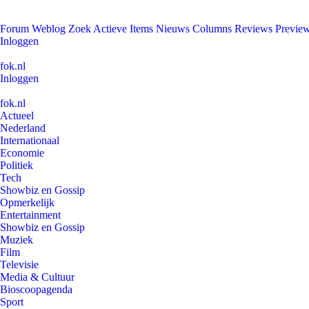
Forum
Weblog
Zoek
Actieve Items
Nieuws
Columns
Reviews
Previe
Inloggen
fok.nl
Inloggen
fok.nl
Actueel
Nederland
Internationaal
Economie
Politiek
Tech
Showbiz en Gossip
Opmerkelijk
Entertainment
Showbiz en Gossip
Muziek
Film
Televisie
Media & Cultuur
Bioscoopagenda
Sport