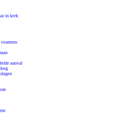
ar in kerk
e examens
maan
bride aanval
 leeg
tslagen
ssie
eem