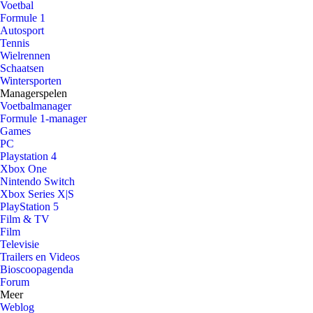
Voetbal
Formule 1
Autosport
Tennis
Wielrennen
Schaatsen
Wintersporten
Managerspelen
Voetbalmanager
Formule 1-manager
Games
PC
Playstation 4
Xbox One
Nintendo Switch
Xbox Series X|S
PlayStation 5
Film & TV
Film
Televisie
Trailers en Videos
Bioscoopagenda
Forum
Meer
Weblog