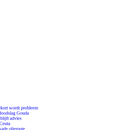
ekort wordt probleem
r doodslag Gouda
lijft advies
 Ceuta
kade olieroute