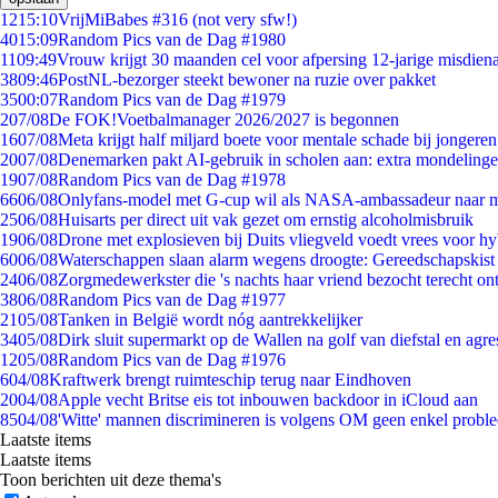
12
15:10
VrijMiBabes #316 (not very sfw!)
40
15:09
Random Pics van de Dag #1980
11
09:49
Vrouw krijgt 30 maanden cel voor afpersing 12-jarige misdiena
38
09:46
PostNL-bezorger steekt bewoner na ruzie over pakket
35
00:07
Random Pics van de Dag #1979
2
07/08
De FOK!Voetbalmanager 2026/2027 is begonnen
16
07/08
Meta krijgt half miljard boete voor mentale schade bij jongeren
20
07/08
Denemarken pakt AI-gebruik in scholen aan: extra mondeling
19
07/08
Random Pics van de Dag #1978
66
06/08
Onlyfans-model met G-cup wil als NASA-ambassadeur naar 
25
06/08
Huisarts per direct uit vak gezet om ernstig alcoholmisbruik
19
06/08
Drone met explosieven bij Duits vliegveld voedt vrees voor hy
60
06/08
Waterschappen slaan alarm wegens droogte: Gereedschapskist
24
06/08
Zorgmedewerkster die 's nachts haar vriend bezocht terecht on
38
06/08
Random Pics van de Dag #1977
21
05/08
Tanken in België wordt nóg aantrekkelijker
34
05/08
Dirk sluit supermarkt op de Wallen na golf van diefstal en agre
12
05/08
Random Pics van de Dag #1976
6
04/08
Kraftwerk brengt ruimteschip terug naar Eindhoven
20
04/08
Apple vecht Britse eis tot inbouwen backdoor in iCloud aan
85
04/08
'Witte' mannen discrimineren is volgens OM geen enkel probl
Laatste items
Laatste items
Toon berichten uit deze thema's