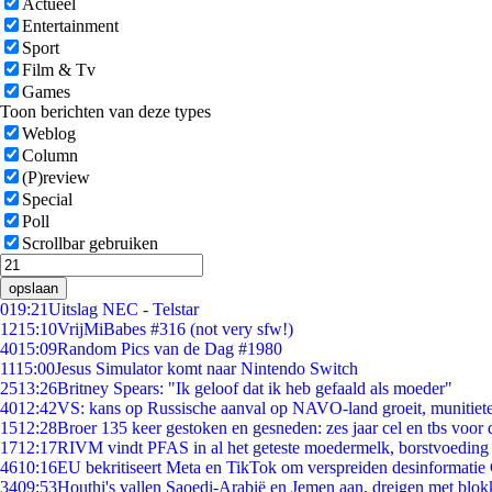
Actueel
Entertainment
Sport
Film & Tv
Games
Toon berichten van deze types
Weblog
Column
(P)review
Special
Poll
Scrollbar gebruiken
opslaan
0
19:21
Uitslag NEC - Telstar
12
15:10
VrijMiBabes #316 (not very sfw!)
40
15:09
Random Pics van de Dag #1980
11
15:00
Jesus Simulator komt naar Nintendo Switch
25
13:26
Britney Spears: "Ik geloof dat ik heb gefaald als moeder"
40
12:42
VS: kans op Russische aanval op NAVO-land groeit, munitiet
15
12:28
Broer 135 keer gestoken en gesneden: zes jaar cel en tbs voo
17
12:17
RIVM vindt PFAS in al het geteste moedermelk, borstvoeding b
46
10:16
EU bekritiseert Meta en TikTok om verspreiden desinformatie
34
09:53
Houthi's vallen Saoedi-Arabië en Jemen aan, dreigen met blok