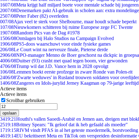
16
07/08
Meta krijgt half miljard boete voor mentale schade bij jongeren
20
07/08
Denemarken pakt AI-gebruik in scholen aan: extra mondeling
25
07/08
Peter Faber (82) overleden
0
07/08
Ajax veel te sterk voor Shelbourne, maar houdt schade beperkt
1
07/08
Nieuwkomers schitteren bij ruime Europese zege FC Twente
19
07/08
Random Pics van de Dag #1978
15
06/08
Ontslagen bij Halo Studios na Campaign Evolved
19
06/08
PS5-doos waarschuwt voor einde fysieke games
2
06/08
Le Court wint na nerveuze finale, Pieterse derde
29
06/08
NPO-manager Menno de Boer geschorst na dickpic in groeps
40
06/08
Duitser (93) crasht met quad tegen boom, vier gewonden
47
06/08
Trump wil dat J.D. Vance hem in 2028 opvolgt
1
06/08
Lemmen boekt eerste profzege in zware Ronde van Polen-rit
24
06/08
'Zwarte weduwes' in Rusland trouwen soldaten voor overlijden
14
06/08
Zangeres en Idols-jurylid Jerney Kaagman op 79-jarige leeftij
Actieve items
Actieve items
Scrollbar gebruiken
opslaan
34
19:21
Houthi's vallen Saoedi-Arabië en Jemen aan, dreigen met blok
25
19:18
Britney Spears: "Ik geloof dat ik heb gefaald als moeder"
17
19:15
RIVM vindt PFAS in al het geteste moedermelk, borstvoeding b
46
19:14
EU bekritiseert Meta en TikTok om verspreiden desinformatie