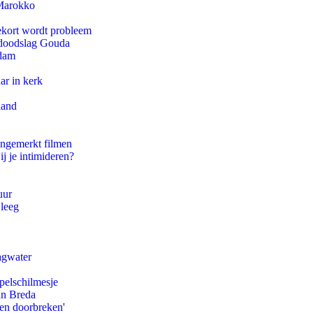
 Marokko
ekort wordt probleem
r doodslag Gouda
rdam
ar in kerk
land
ongemerkt filmen
ij je intimideren?
uur
 leeg
agwater
pelschilmesje
an Breda
pen doorbreken'