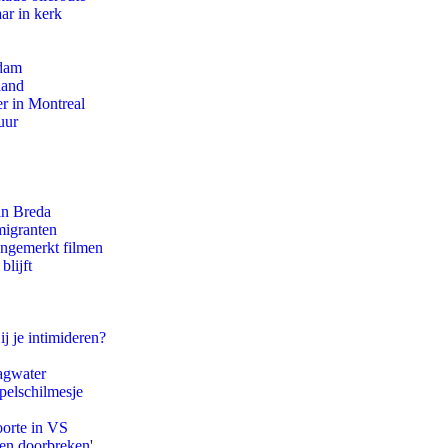
ar in kerk
rdam
land
r in Montreal
uur
an Breda
migranten
ongemerkt filmen
blijft
ij je intimideren?
agwater
pelschilmesje
oorte in VS
pen doorbreken'