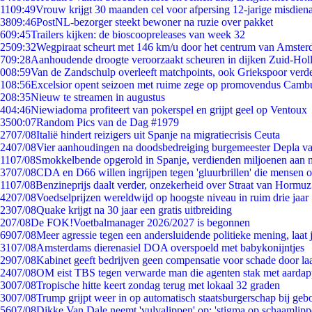
11
09:49
Vrouw krijgt 30 maanden cel voor afpersing 12-jarige misdiena
38
09:46
PostNL-bezorger steekt bewoner na ruzie over pakket
6
09:45
Trailers kijken: de bioscoopreleases van week 32
25
09:32
Wegpiraat scheurt met 146 km/u door het centrum van Amste
7
09:28
Aanhoudende droogte veroorzaakt scheuren in dijken Zuid-Hol
0
08:59
Van de Zandschulp overleeft matchpoints, ook Griekspoor verde
1
08:56
Excelsior opent seizoen met ruime zege op promovendus Camb
2
08:35
Nieuw te streamen in augustus
4
04:46
Niewiadoma profiteert van pokerspel en grijpt geel op Ventoux
35
00:07
Random Pics van de Dag #1979
27
07/08
Italië hindert reizigers uit Spanje na migratiecrisis Ceuta
24
07/08
Vier aanhoudingen na doodsbedreiging burgemeester Depla v
11
07/08
Smokkelbende opgerold in Spanje, verdienden miljoenen aan 
37
07/08
CDA en D66 willen ingrijpen tegen 'gluurbrillen' die mensen 
11
07/08
Benzineprijs daalt verder, onzekerheid over Straat van Hormuz 
42
07/08
Voedselprijzen wereldwijd op hoogste niveau in ruim drie jaar
23
07/08
Quake krijgt na 30 jaar een gratis uitbreiding
2
07/08
De FOK!Voetbalmanager 2026/2027 is begonnen
69
07/08
Meer agressie tegen een andersluidende politieke mening, laat j
31
07/08
Amsterdams dierenasiel DOA overspoeld met babykonijntjes
29
07/08
Kabinet geeft bedrijven geen compensatie voor schade door la
24
07/08
OM eist TBS tegen verwarde man die agenten stak met aardap
30
07/08
Tropische hitte keert zondag terug met lokaal 32 graden
30
07/08
Trump grijpt weer in op automatisch staatsburgerschap bij geb
56
07/08
Dikke Van Dale neemt 'vulvalippen' op: 'stigma op schaamlip