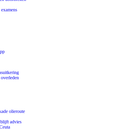
e examens
app
suitkering
d overleden
kade olieroute
lijft advies
 Ceuta