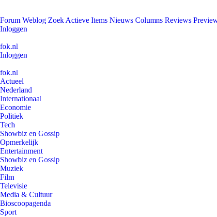
Forum
Weblog
Zoek
Actieve Items
Nieuws
Columns
Reviews
Previe
Inloggen
fok.nl
Inloggen
fok.nl
Actueel
Nederland
Internationaal
Economie
Politiek
Tech
Showbiz en Gossip
Opmerkelijk
Entertainment
Showbiz en Gossip
Muziek
Film
Televisie
Media & Cultuur
Bioscoopagenda
Sport