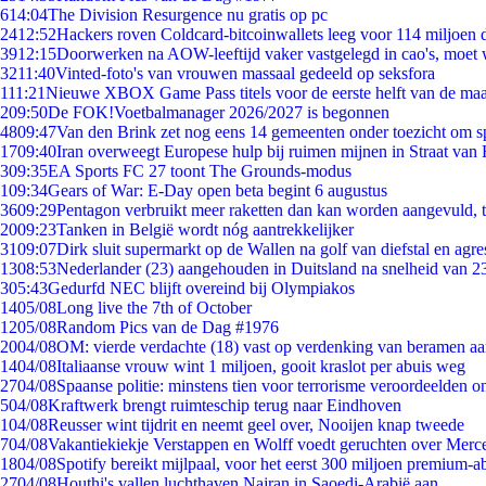
6
14:04
The Division Resurgence nu gratis op pc
24
12:52
Hackers roven Coldcard-bitcoinwallets leeg voor 114 miljoen d
39
12:15
Doorwerken na AOW-leeftijd vaker vastgelegd in cao's, moet
32
11:40
Vinted-foto's van vrouwen massaal gedeeld op seksfora
1
11:21
Nieuwe XBOX Game Pass titels voor de eerste helft van de ma
2
09:50
De FOK!Voetbalmanager 2026/2027 is begonnen
48
09:47
Van den Brink zet nog eens 14 gemeenten onder toezicht om s
17
09:40
Iran overweegt Europese hulp bij ruimen mijnen in Straat va
3
09:35
EA Sports FC 27 toont The Grounds-modus
1
09:34
Gears of War: E-Day open beta begint 6 augustus
36
09:29
Pentagon verbruikt meer raketten dan kan worden aangevuld, t
20
09:23
Tanken in België wordt nóg aantrekkelijker
31
09:07
Dirk sluit supermarkt op de Wallen na golf van diefstal en agre
13
08:53
Nederlander (23) aangehouden in Duitsland na snelheid van 
3
05:43
Gedurfd NEC blijft overeind bij Olympiakos
14
05/08
Long live the 7th of October
12
05/08
Random Pics van de Dag #1976
20
04/08
OM: vierde verdachte (18) vast op verdenking van beramen aa
14
04/08
Italiaanse vrouw wint 1 miljoen, gooit kraslot per abuis weg
27
04/08
Spaanse politie: minstens tien voor terrorisme veroordeelden 
5
04/08
Kraftwerk brengt ruimteschip terug naar Eindhoven
1
04/08
Reusser wint tijdrit en neemt geel over, Nooijen knap tweede
7
04/08
Vakantiekiekje Verstappen en Wolff voedt geruchten over Merc
18
04/08
Spotify bereikt mijlpaal, voor het eerst 300 miljoen premium-
27
04/08
Houthi's vallen luchthaven Najran in Saoedi-Arabië aan