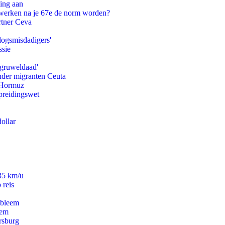
ling aan
 werken na je 67e de norm worden?
rtner Ceva
logsmisdadigers'
ssie
'gruweldaad'
onder migranten Ceuta
n Hormuz
preidingswet
ollar
235 km/u
 reis
obleem
eem
rsburg