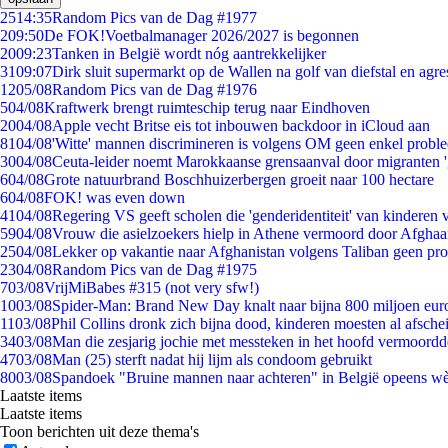
25
14:35
Random Pics van de Dag #1977
2
09:50
De FOK!Voetbalmanager 2026/2027 is begonnen
20
09:23
Tanken in België wordt nóg aantrekkelijker
31
09:07
Dirk sluit supermarkt op de Wallen na golf van diefstal en agre
12
05/08
Random Pics van de Dag #1976
5
04/08
Kraftwerk brengt ruimteschip terug naar Eindhoven
20
04/08
Apple vecht Britse eis tot inbouwen backdoor in iCloud aan
81
04/08
'Witte' mannen discrimineren is volgens OM geen enkel probl
30
04/08
Ceuta-leider noemt Marokkaanse grensaanval door migranten 
6
04/08
Grote natuurbrand Boschhuizerbergen groeit naar 100 hectare
6
04/08
FOK! was even down
41
04/08
Regering VS geeft scholen die 'genderidentiteit' van kinderen
59
04/08
Vrouw die asielzoekers hielp in Athene vermoord door Afghaa
25
04/08
Lekker op vakantie naar Afghanistan volgens Taliban geen pr
23
04/08
Random Pics van de Dag #1975
7
03/08
VrijMiBabes #315 (not very sfw!)
10
03/08
Spider-Man: Brand New Day knalt naar bijna 800 miljoen eur
11
03/08
Phil Collins dronk zich bijna dood, kinderen moesten al afsch
34
03/08
Man die zesjarig jochie met messteken in het hoofd vermoordde 
47
03/08
Man (25) sterft nadat hij lijm als condoom gebruikt
80
03/08
Spandoek "Bruine mannen naar achteren" in België opeens wèl
Laatste items
Laatste items
Toon berichten uit deze thema's