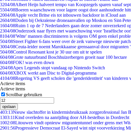
32
04/08
Albert Heijn halveert tempo van Koopzegels sparen vanaf sep
55
04/08
Boeren waarschuwen voor lagere oogst door aanhoudende hitt
20
04/08
Apple vecht Britse eis tot inbouwen backdoor in iCloud aan
26
04/08
Doden bij Oekraïense droneaanvallen op Moskou en Sint-Pete
16
04/08
Ruim 1 op de 7 Nederlanders gaan deze zomer onverzekerd op
23
04/08
Onderzoek naar flyers met waarschuwing voor 'Israëlische oor
81
04/08
'Witte' mannen discrimineren is volgens OM geen enkel probl
5
04/08
Street Fighter 6-fans weer over de zeik vanwege nieuwste patch
30
04/08
Ceuta-leider noemt Marokkaanse grensaanval door migranten 
5
04/08
Control Resonant kost je 30 uur om uit te spelen
6
04/08
Grote natuurbrand Boschhuizerbergen groeit naar 100 hectare
6
04/08
FOK! was even down
2
04/08
Apex Legends stopt vandaag op Nintendo Switch
6
04/08
XBOX werkt aan Disc to Digital-programma
41
04/08
Regering VS geeft scholen die 'genderidentiteit' van kinderen
Actieve items
Actieve items
Scrollbar gebruiken
opslaan
4
03:13
Nieuw slachtoffer in kindermisbruikzaak zorgprofessional Jan B
13
03:11
Kind overleden na aanrijding door AH-bestelbus in Dordrecht
10
02:08
Litouwen vindt opnieuw migrantentunnel onder grens met Wit
29
01:56
Progressieve Democraat El-Sayed wint nipt voorverkiezing M