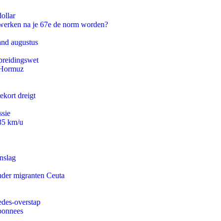
ollar
 werken na je 67e de norm worden?
and augustus
preidingswet
n Hormuz
ekort dreigt
ssie
235 km/u
nslag
onder migranten Ceuta
edes-overstap
abonnees