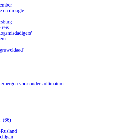
tember
e en droogte
rsburg
 reis
logsmisdadigers'
eem
'gruweldaad'
 verbergen voor ouders ultimatum
. (66)
-Rusland
ichigan