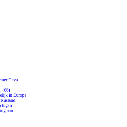
rtner Ceva
. (66)
lijk in Europa
-Rusland
ichigan
ling aan