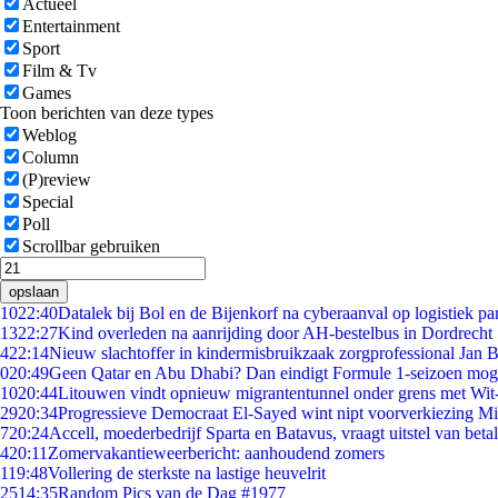
Actueel
Entertainment
Sport
Film & Tv
Games
Toon berichten van deze types
Weblog
Column
(P)review
Special
Poll
Scrollbar gebruiken
opslaan
10
22:40
Datalek bij Bol en de Bijenkorf na cyberaanval op logistiek pa
13
22:27
Kind overleden na aanrijding door AH-bestelbus in Dordrecht
4
22:14
Nieuw slachtoffer in kindermisbruikzaak zorgprofessional Jan B
0
20:49
Geen Qatar en Abu Dhabi? Dan eindigt Formule 1-seizoen moge
10
20:44
Litouwen vindt opnieuw migrantentunnel onder grens met Wit
29
20:34
Progressieve Democraat El-Sayed wint nipt voorverkiezing M
7
20:24
Accell, moederbedrijf Sparta en Batavus, vraagt uitstel van beta
4
20:11
Zomervakantieweerbericht: aanhoudend zomers
1
19:48
Vollering de sterkste na lastige heuvelrit
25
14:35
Random Pics van de Dag #1977