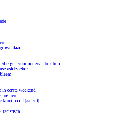
ssie
eem
'gruweldaad'
 verbergen voor ouders ultimatum
nse asielzoeker
obleem
o in eerste weekend
eid nemen
komt na elf jaar vrij
 racistisch