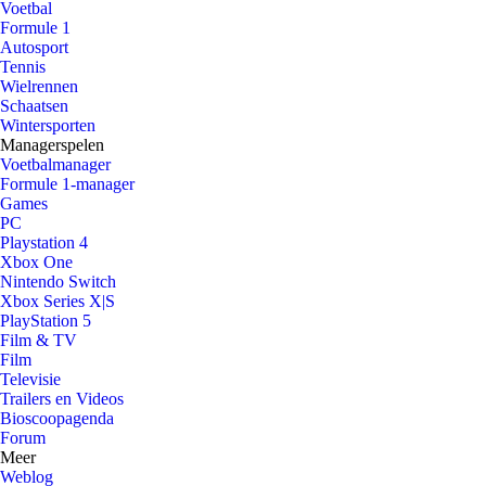
Voetbal
Formule 1
Autosport
Tennis
Wielrennen
Schaatsen
Wintersporten
Managerspelen
Voetbalmanager
Formule 1-manager
Games
PC
Playstation 4
Xbox One
Nintendo Switch
Xbox Series X|S
PlayStation 5
Film & TV
Film
Televisie
Trailers en Videos
Bioscoopagenda
Forum
Meer
Weblog