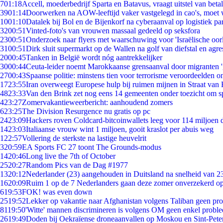
7
01:18
Accell, moederbedrijf Sparta en Batavus, vraagt uitstel van beta
39
01:14
Doorwerken na AOW-leeftijd vaker vastgelegd in cao's, moet
10
01:10
Datalek bij Bol en de Bijenkorf na cyberaanval op logistiek pa
32
00:51
Vinted-foto's van vrouwen massaal gedeeld op seksfora
23
00:51
Onderzoek naar flyers met waarschuwing voor 'Israëlische oor
31
00:51
Dirk sluit supermarkt op de Wallen na golf van diefstal en agre
20
00:45
Tanken in België wordt nóg aantrekkelijker
30
00:44
Ceuta-leider noemt Marokkaanse grensaanval door migranten 
27
00:43
Spaanse politie: minstens tien voor terrorisme veroordeelden 
17
23:55
Iran overweegt Europese hulp bij ruimen mijnen in Straat va
48
23:33
Van den Brink zet nog eens 14 gemeenten onder toezicht om s
4
23:27
Zomervakantieweerbericht: aanhoudend zomers
6
23:25
The Division Resurgence nu gratis op pc
24
23:09
Hackers roven Coldcard-bitcoinwallets leeg voor 114 miljoen d
14
23:03
Italiaanse vrouw wint 1 miljoen, gooit kraslot per abuis weg
1
22:57
Vollering de sterkste na lastige heuvelrit
3
20:59
EA Sports FC 27 toont The Grounds-modus
14
20:46
Long live the 7th of October
25
20:27
Random Pics van de Dag #1977
13
20:12
Nederlander (23) aangehouden in Duitsland na snelheid van 
16
20:09
Ruim 1 op de 7 Nederlanders gaan deze zomer onverzekerd op
6
19:53
FOK! was even down
25
19:52
Lekker op vakantie naar Afghanistan volgens Taliban geen pr
81
19:50
'Witte' mannen discrimineren is volgens OM geen enkel probl
26
19:49
Doden bij Oekraïense droneaanvallen op Moskou en Sint-Pete