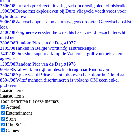
maan
25
06/08
Huisarts per direct uit vak gezet om ernstig alcoholmisbruik
19
06/08
Drone met explosieven bij Duits vliegveld voedt vrees voor
hybride aanval
59
06/08
Waterschappen slaan alarm wegens droogte: Gereedschapskist
leeg
24
06/08
Zorgmedewerkster die 's nachts haar vriend bezocht terecht
ontslagen
38
06/08
Random Pics van de Dag #1977
21
05/08
Tanken in België wordt nóg aantrekkelijker
34
05/08
Dirk sluit supermarkt op de Wallen na golf van diefstal en
agressie
12
05/08
Random Pics van de Dag #1976
6
04/08
Kraftwerk brengt ruimteschip terug naar Eindhoven
20
04/08
Apple vecht Britse eis tot inbouwen backdoor in iCloud aan
85
04/08
'Witte' mannen discrimineren is volgens OM geen enkel
probleem
Laatste items
Laatste items
Toon berichten uit deze thema's
Actueel
Entertainment
Sport
Film & Tv
Games