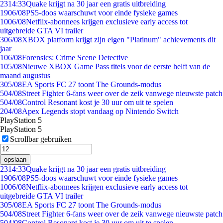
23
14:33
Quake krijgt na 30 jaar een gratis uitbreiding
19
06/08
PS5-doos waarschuwt voor einde fysieke games
10
06/08
Netflix-abonnees krijgen exclusieve early access tot
uitgebreide GTA VI trailer
3
06/08
XBOX platform krijgt zijn eigen "Platinum" achievements dit
jaar
1
06/08
Forensics: Crime Scene Detective
1
05/08
Nieuwe XBOX Game Pass titels voor de eerste helft van de
maand augustus
3
05/08
EA Sports FC 27 toont The Grounds-modus
5
04/08
Street Fighter 6-fans weer over de zeik vanwege nieuwste patch
5
04/08
Control Resonant kost je 30 uur om uit te spelen
2
04/08
Apex Legends stopt vandaag op Nintendo Switch
PlayStation 5
PlayStation 5
Scrollbar gebruiken
opslaan
23
14:33
Quake krijgt na 30 jaar een gratis uitbreiding
19
06/08
PS5-doos waarschuwt voor einde fysieke games
10
06/08
Netflix-abonnees krijgen exclusieve early access tot
uitgebreide GTA VI trailer
3
05/08
EA Sports FC 27 toont The Grounds-modus
5
04/08
Street Fighter 6-fans weer over de zeik vanwege nieuwste patch
5
04/08
Control Resonant kost je 30 uur om uit te spelen