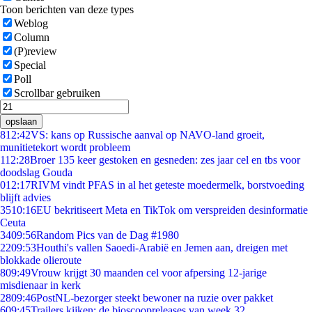
Toon berichten van deze types
Weblog
Column
(P)review
Special
Poll
Scrollbar gebruiken
opslaan
8
12:42
VS: kans op Russische aanval op NAVO-land groeit,
munitietekort wordt probleem
1
12:28
Broer 135 keer gestoken en gesneden: zes jaar cel en tbs voor
doodslag Gouda
0
12:17
RIVM vindt PFAS in al het geteste moedermelk, borstvoeding
blijft advies
35
10:16
EU bekritiseert Meta en TikTok om verspreiden desinformatie
Ceuta
34
09:56
Random Pics van de Dag #1980
22
09:53
Houthi's vallen Saoedi-Arabië en Jemen aan, dreigen met
blokkade olieroute
8
09:49
Vrouw krijgt 30 maanden cel voor afpersing 12-jarige
misdienaar in kerk
28
09:46
PostNL-bezorger steekt bewoner na ruzie over pakket
6
09:45
Trailers kijken: de bioscoopreleases van week 32