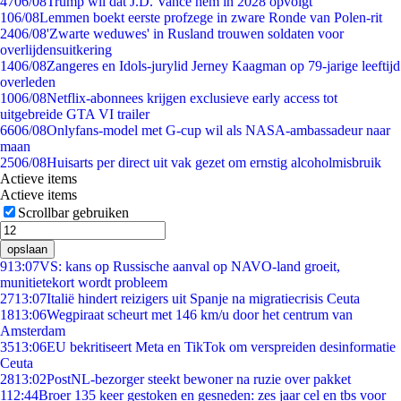
47
06/08
Trump wil dat J.D. Vance hem in 2028 opvolgt
1
06/08
Lemmen boekt eerste profzege in zware Ronde van Polen-rit
24
06/08
'Zwarte weduwes' in Rusland trouwen soldaten voor
overlijdensuitkering
14
06/08
Zangeres en Idols-jurylid Jerney Kaagman op 79-jarige leeftijd
overleden
10
06/08
Netflix-abonnees krijgen exclusieve early access tot
uitgebreide GTA VI trailer
66
06/08
Onlyfans-model met G-cup wil als NASA-ambassadeur naar
maan
25
06/08
Huisarts per direct uit vak gezet om ernstig alcoholmisbruik
Actieve items
Actieve items
Scrollbar gebruiken
opslaan
9
13:07
VS: kans op Russische aanval op NAVO-land groeit,
munitietekort wordt probleem
27
13:07
Italië hindert reizigers uit Spanje na migratiecrisis Ceuta
18
13:06
Wegpiraat scheurt met 146 km/u door het centrum van
Amsterdam
35
13:06
EU bekritiseert Meta en TikTok om verspreiden desinformatie
Ceuta
28
13:02
PostNL-bezorger steekt bewoner na ruzie over pakket
1
12:44
Broer 135 keer gestoken en gesneden: zes jaar cel en tbs voor