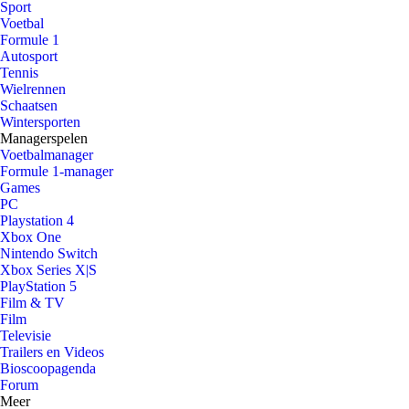
Sport
Voetbal
Formule 1
Autosport
Tennis
Wielrennen
Schaatsen
Wintersporten
Managerspelen
Voetbalmanager
Formule 1-manager
Games
PC
Playstation 4
Xbox One
Nintendo Switch
Xbox Series X|S
PlayStation 5
Film & TV
Film
Televisie
Trailers en Videos
Bioscoopagenda
Forum
Meer