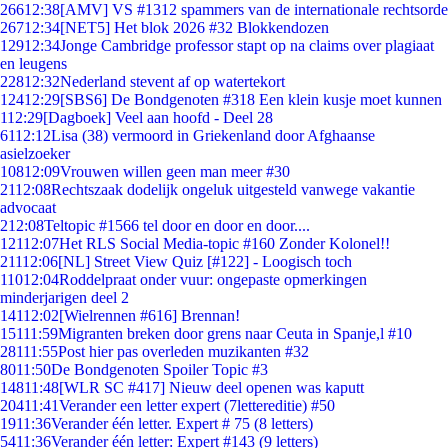
266
12:38
[AMV] VS #1312 spammers van de internationale rechtsorde
267
12:34
[NET5] Het blok 2026 #32 Blokkendozen
129
12:34
Jonge Cambridge professor stapt op na claims over plagiaat
en leugens
228
12:32
Nederland stevent af op watertekort
124
12:29
[SBS6] De Bondgenoten #318 Een klein kusje moet kunnen
1
12:29
[Dagboek] Veel aan hoofd - Deel 28
61
12:12
Lisa (38) vermoord in Griekenland door Afghaanse
asielzoeker
108
12:09
Vrouwen willen geen man meer #30
21
12:08
Rechtszaak dodelijk ongeluk uitgesteld vanwege vakantie
advocaat
2
12:08
Teltopic #1566 tel door en door en door....
121
12:07
Het RLS Social Media-topic #160 Zonder Kolonel!!
211
12:06
[NL] Street View Quiz [#122] - Loogisch toch
110
12:04
Roddelpraat onder vuur: ongepaste opmerkingen
minderjarigen deel 2
141
12:02
[Wielrennen #616] Brennan!
151
11:59
Migranten breken door grens naar Ceuta in Spanje,l #10
281
11:55
Post hier pas overleden muzikanten #32
80
11:50
De Bondgenoten Spoiler Topic #3
148
11:48
[WLR SC #417] Nieuw deel openen was kaputt
204
11:41
Verander een letter expert (7lettereditie) #50
19
11:36
Verander één letter. Expert # 75 (8 letters)
54
11:36
Verander één letter: Expert #143 (9 letters)