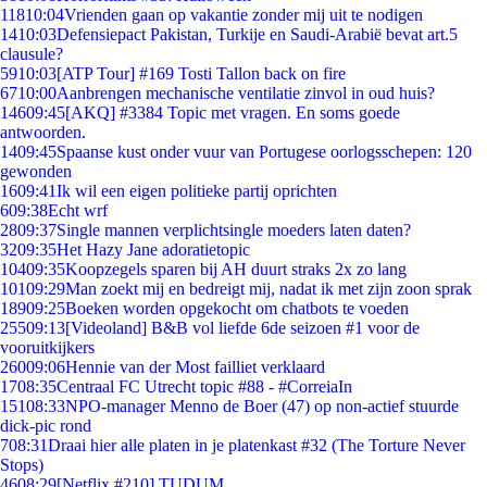
118
10:04
Vrienden gaan op vakantie zonder mij uit te nodigen
14
10:03
Defensiepact Pakistan, Turkije en Saudi-Arabië bevat art.5
clausule?
59
10:03
[ATP Tour] #169 Tosti Tallon back on fire
67
10:00
Aanbrengen mechanische ventilatie zinvol in oud huis?
146
09:45
[AKQ] #3384 Topic met vragen. En soms goede
antwoorden.
14
09:45
Spaanse kust onder vuur van Portugese oorlogsschepen: 120
gewonden
16
09:41
Ik wil een eigen politieke partij oprichten
6
09:38
Echt wrf
28
09:37
Single mannen verplichtsingle moeders laten daten?
32
09:35
Het Hazy Jane adoratietopic
104
09:35
Koopzegels sparen bij AH duurt straks 2x zo lang
101
09:29
Man zoekt mij en bedreigt mij, nadat ik met zijn zoon sprak
189
09:25
Boeken worden opgekocht om chatbots te voeden
255
09:13
[Videoland] B&B vol liefde 6de seizoen #1 voor de
vooruitkijkers
260
09:06
Hennie van der Most failliet verklaard
17
08:35
Centraal FC Utrecht topic #88 - #CorreiaIn
151
08:33
NPO-manager Menno de Boer (47) op non-actief stuurde
dick-pic rond
7
08:31
Draai hier alle platen in je platenkast #32 (The Torture Never
Stops)
46
08:29
[Netflix #210] TUDUM