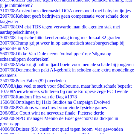
jij je intimideren?
31
07/08
Amsterdams dierenasiel DOA overspoeld met babykonijntjes
29
07/08
Kabinet geeft bedrijven geen compensatie voor schade door
laagwater
24
07/08
OM eist TBS tegen verwarde man die agenten stak met
aardappelschilmesje
30
07/08
Tropische hitte keert zondag terug met lokaal 32 graden
30
07/08
Trump grijpt weer in op automatisch staatsburgerschap bij
geboorte in VS
56
07/08
Dikke Van Dale neemt 'vulvalippen' op: 'stigma op
schaamlippen doorbreken'
16
07/08
Meta krijgt half miljard boete voor mentale schade bij jongeren
20
07/08
Denemarken pakt AI-gebruik in scholen aan: extra mondelinge
examens
25
07/08
Peter Faber (82) overleden
0
07/08
Ajax veel te sterk voor Shelbourne, maar houdt schade beperkt
1
07/08
Nieuwkomers schitteren bij ruime Europese zege FC Twente
19
07/08
Random Pics van de Dag #1978
15
06/08
Ontslagen bij Halo Studios na Campaign Evolved
19
06/08
PS5-doos waarschuwt voor einde fysieke games
2
06/08
Le Court wint na nerveuze finale, Pieterse derde
29
06/08
NPO-manager Menno de Boer geschorst na dickpic in
groepsapp
40
06/08
Duitser (93) crasht met quad tegen boom, vier gewonden