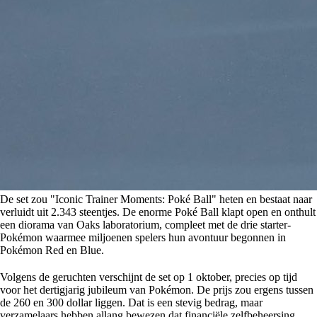
De set zou "Iconic Trainer Moments: Poké Ball" heten en bestaat naar
verluidt uit 2.343 steentjes. De enorme Poké Ball klapt open en onthult
een diorama van Oaks laboratorium, compleet met de drie starter-
Pokémon waarmee miljoenen spelers hun avontuur begonnen in
Pokémon Red en Blue.
Volgens de geruchten verschijnt de set op 1 oktober, precies op tijd
voor het dertigjarig jubileum van Pokémon. De prijs zou ergens tussen
de 260 en 300 dollar liggen. Dat is een stevig bedrag, maar
verzamelaars hebben allang bewezen dat financiële zelfbeheersing