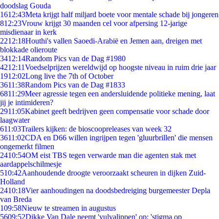
doodslag Gouda
16
12:43
Meta krijgt half miljard boete voor mentale schade bij jongeren
8
12:23
Vrouw krijgt 30 maanden cel voor afpersing 12-jarige
misdienaar in kerk
22
12:18
Houthi's vallen Saoedi-Arabië en Jemen aan, dreigen met
blokkade olieroute
34
12:14
Random Pics van de Dag #1980
42
12:11
Voedselprijzen wereldwijd op hoogste niveau in ruim drie jaar
19
12:02
Long live the 7th of October
36
11:38
Random Pics van de Dag #1833
68
11:29
Meer agressie tegen een andersluidende politieke mening, laat
jij je intimideren?
29
11:05
Kabinet geeft bedrijven geen compensatie voor schade door
laagwater
6
11:03
Trailers kijken: de bioscoopreleases van week 32
36
11:02
CDA en D66 willen ingrijpen tegen 'gluurbrillen' die mensen
ongemerkt filmen
24
10:54
OM eist TBS tegen verwarde man die agenten stak met
aardappelschilmesje
5
10:42
Aanhoudende droogte veroorzaakt scheuren in dijken Zuid-
Holland
24
10:18
Vier aanhoudingen na doodsbedreiging burgemeester Depla
van Breda
1
09:58
Nieuw te streamen in augustus
56
09:52
Dikke Van Dale neemt 'vulvalippen' op: 'stigma op