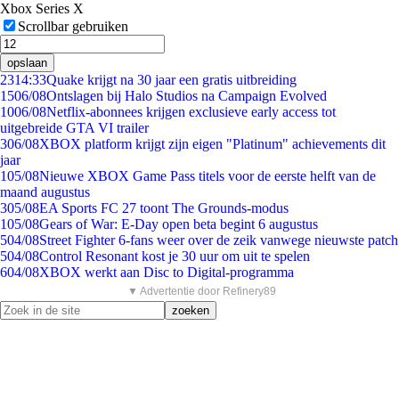
Xbox Series X
Scrollbar gebruiken
opslaan
23
14:33
Quake krijgt na 30 jaar een gratis uitbreiding
15
06/08
Ontslagen bij Halo Studios na Campaign Evolved
10
06/08
Netflix-abonnees krijgen exclusieve early access tot
uitgebreide GTA VI trailer
3
06/08
XBOX platform krijgt zijn eigen "Platinum" achievements dit
jaar
1
05/08
Nieuwe XBOX Game Pass titels voor de eerste helft van de
maand augustus
3
05/08
EA Sports FC 27 toont The Grounds-modus
1
05/08
Gears of War: E-Day open beta begint 6 augustus
5
04/08
Street Fighter 6-fans weer over de zeik vanwege nieuwste patch
5
04/08
Control Resonant kost je 30 uur om uit te spelen
6
04/08
XBOX werkt aan Disc to Digital-programma
▼ Advertentie door Refinery89