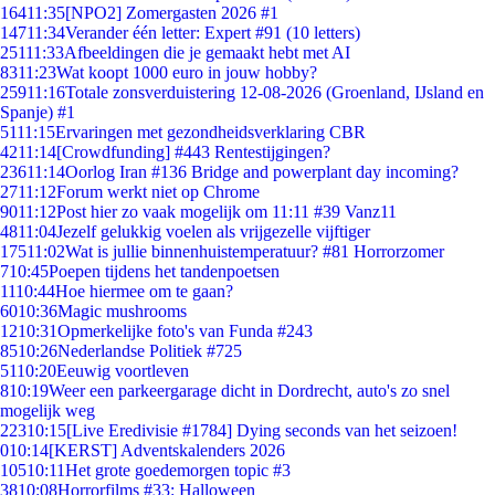
164
11:35
[NPO2] Zomergasten 2026 #1
147
11:34
Verander één letter: Expert #91 (10 letters)
251
11:33
Afbeeldingen die je gemaakt hebt met AI
83
11:23
Wat koopt 1000 euro in jouw hobby?
259
11:16
Totale zonsverduistering 12-08-2026 (Groenland, IJsland en
Spanje) #1
51
11:15
Ervaringen met gezondheidsverklaring CBR
42
11:14
[Crowdfunding] #443 Rentestijgingen?
236
11:14
Oorlog Iran #136 Bridge and powerplant day incoming?
27
11:12
Forum werkt niet op Chrome
90
11:12
Post hier zo vaak mogelijk om 11:11 #39 Vanz11
48
11:04
Jezelf gelukkig voelen als vrijgezelle vijftiger
175
11:02
Wat is jullie binnenhuistemperatuur? #81 Horrorzomer
7
10:45
Poepen tijdens het tandenpoetsen
11
10:44
Hoe hiermee om te gaan?
60
10:36
Magic mushrooms
12
10:31
Opmerkelijke foto's van Funda #243
85
10:26
Nederlandse Politiek #725
51
10:20
Eeuwig voortleven
8
10:19
Weer een parkeergarage dicht in Dordrecht, auto's zo snel
mogelijk weg
223
10:15
[Live Eredivisie #1784] Dying seconds van het seizoen!
0
10:14
[KERST] Adventskalenders 2026
105
10:11
Het grote goedemorgen topic #3
38
10:08
Horrorfilms #33: Halloween