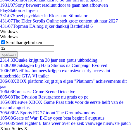
19
31/07
Sony beweert resoluut door te gaan met afbouwen
PlayStation-schijven
3
31/07
Speel psychiater in Rideshare Stimulator
4
31/07
The Elder Scrolls Online stelt grote content uit naar 2027
4
31/07
Topman EA nog rijker dankzij Battlefield 6
Windows
Windows
Scrollbar gebruiken
opslaan
23
14:33
Quake krijgt na 30 jaar een gratis uitbreiding
15
06/08
Ontslagen bij Halo Studios na Campaign Evolved
10
06/08
Netflix-abonnees krijgen exclusieve early access tot
uitgebreide GTA VI trailer
3
06/08
XBOX platform krijgt zijn eigen "Platinum" achievements dit
jaar
1
06/08
Forensics: Crime Scene Detective
8
05/08
The Division Resurgence nu gratis op pc
1
05/08
Nieuwe XBOX Game Pass titels voor de eerste helft van de
maand augustus
3
05/08
EA Sports FC 27 toont The Grounds-modus
1
05/08
Gears of War: E-Day open beta begint 6 augustus
5
04/08
Street Fighter 6-fans weer over de zeik vanwege nieuwste patch
Xbox Series X