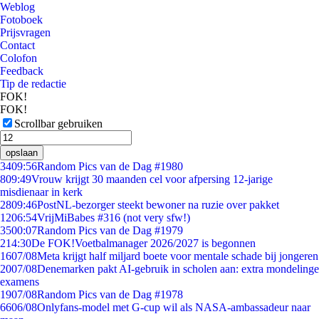
Weblog
Fotoboek
Prijsvragen
Contact
Colofon
Feedback
Tip de redactie
FOK!
FOK!
Scrollbar gebruiken
opslaan
34
09:56
Random Pics van de Dag #1980
8
09:49
Vrouw krijgt 30 maanden cel voor afpersing 12-jarige
misdienaar in kerk
28
09:46
PostNL-bezorger steekt bewoner na ruzie over pakket
12
06:54
VrijMiBabes #316 (not very sfw!)
35
00:07
Random Pics van de Dag #1979
2
14:30
De FOK!Voetbalmanager 2026/2027 is begonnen
16
07/08
Meta krijgt half miljard boete voor mentale schade bij jongeren
20
07/08
Denemarken pakt AI-gebruik in scholen aan: extra mondelinge
examens
19
07/08
Random Pics van de Dag #1978
66
06/08
Onlyfans-model met G-cup wil als NASA-ambassadeur naar