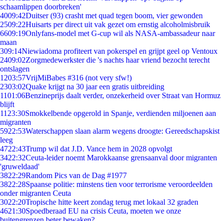
schaamlippen doorbreken'
40
09:42
Duitser (93) crasht met quad tegen boom, vier gewonden
25
09:22
Huisarts per direct uit vak gezet om ernstig alcoholmisbruik
66
09:19
Onlyfans-model met G-cup wil als NASA-ambassadeur naar
maan
3
09:14
Niewiadoma profiteert van pokerspel en grijpt geel op Ventoux
24
09:02
Zorgmedewerkster die 's nachts haar vriend bezocht terecht
ontslagen
12
03:57
VrijMiBabes #316 (not very sfw!)
23
03:02
Quake krijgt na 30 jaar een gratis uitbreiding
11
01:06
Benzineprijs daalt verder, onzekerheid over Straat van Hormuz
blijft
11
23:30
Smokkelbende opgerold in Spanje, verdienden miljoenen aan
migranten
59
22:53
Waterschappen slaan alarm wegens droogte: Gereedschapskist
leeg
47
22:43
Trump wil dat J.D. Vance hem in 2028 opvolgt
34
22:32
Ceuta-leider noemt Marokkaanse grensaanval door migranten
'gruweldaad'
38
22:29
Random Pics van de Dag #1977
38
22:28
Spaanse politie: minstens tien voor terrorisme veroordeelden
onder migranten Ceuta
30
22:20
Tropische hitte keert zondag terug met lokaal 32 graden
46
21:30
Spoedberaad EU na crisis Ceuta, moeten we onze
buitengrenzen beter bewaken?