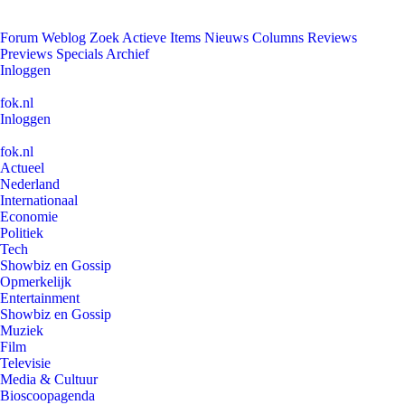
Forum
Weblog
Zoek
Actieve Items
Nieuws
Columns
Reviews
Previews
Specials
Archief
Inloggen
fok.nl
Inloggen
fok.nl
Actueel
Nederland
Internationaal
Economie
Politiek
Tech
Showbiz en Gossip
Opmerkelijk
Entertainment
Showbiz en Gossip
Muziek
Film
Televisie
Media & Cultuur
Bioscoopagenda