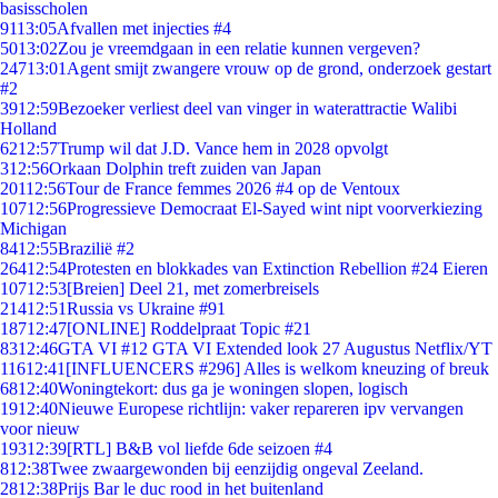
basisscholen
91
13:05
Afvallen met injecties #4
50
13:02
Zou je vreemdgaan in een relatie kunnen vergeven?
247
13:01
Agent smijt zwangere vrouw op de grond, onderzoek gestart
#2
39
12:59
Bezoeker verliest deel van vinger in waterattractie Walibi
Holland
62
12:57
Trump wil dat J.D. Vance hem in 2028 opvolgt
3
12:56
Orkaan Dolphin treft zuiden van Japan
201
12:56
Tour de France femmes 2026 #4 op de Ventoux
107
12:56
Progressieve Democraat El-Sayed wint nipt voorverkiezing
Michigan
84
12:55
Brazilië #2
264
12:54
Protesten en blokkades van Extinction Rebellion #24 Eieren
107
12:53
[Breien] Deel 21, met zomerbreisels
214
12:51
Russia vs Ukraine #91
187
12:47
[ONLINE] Roddelpraat Topic #21
83
12:46
GTA VI #12 GTA VI Extended look 27 Augustus Netflix/YT
116
12:41
[INFLUENCERS #296] Alles is welkom kneuzing of breuk
68
12:40
Woningtekort: dus ga je woningen slopen, logisch
19
12:40
Nieuwe Europese richtlijn: vaker repareren ipv vervangen
voor nieuw
193
12:39
[RTL] B&B vol liefde 6de seizoen #4
8
12:38
Twee zwaargewonden bij eenzijdig ongeval Zeeland.
28
12:38
Prijs Bar le duc rood in het buitenland