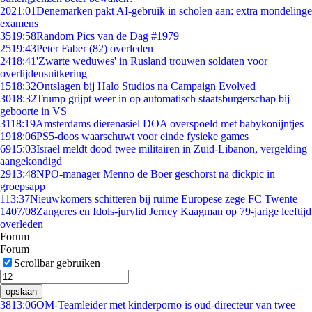
20
21:01
Denemarken pakt AI-gebruik in scholen aan: extra mondelinge
examens
35
19:58
Random Pics van de Dag #1979
25
19:43
Peter Faber (82) overleden
24
18:41
'Zwarte weduwes' in Rusland trouwen soldaten voor
overlijdensuitkering
15
18:32
Ontslagen bij Halo Studios na Campaign Evolved
30
18:32
Trump grijpt weer in op automatisch staatsburgerschap bij
geboorte in VS
31
18:19
Amsterdams dierenasiel DOA overspoeld met babykonijntjes
19
18:06
PS5-doos waarschuwt voor einde fysieke games
69
15:03
Israël meldt dood twee militairen in Zuid-Libanon, vergelding
aangekondigd
29
13:48
NPO-manager Menno de Boer geschorst na dickpic in
groepsapp
1
13:37
Nieuwkomers schitteren bij ruime Europese zege FC Twente
14
07/08
Zangeres en Idols-jurylid Jerney Kaagman op 79-jarige leeftijd
overleden
Forum
Forum
Scrollbar gebruiken
opslaan
38
13:06
OM-Teamleider met kinderporno is oud-directeur van twee