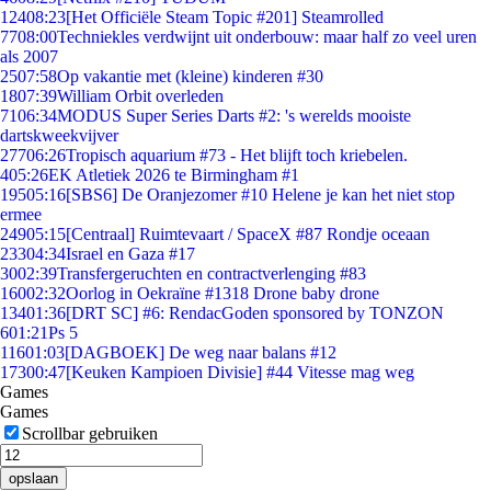
124
08:23
[Het Officiële Steam Topic #201] Steamrolled
77
08:00
Techniekles verdwijnt uit onderbouw: maar half zo veel uren
als 2007
25
07:58
Op vakantie met (kleine) kinderen #30
18
07:39
William Orbit overleden
71
06:34
MODUS Super Series Darts #2: 's werelds mooiste
dartskweekvijver
277
06:26
Tropisch aquarium #73 - Het blijft toch kriebelen.
4
05:26
EK Atletiek 2026 te Birmingham #1
195
05:16
[SBS6] De Oranjezomer #10 Helene je kan het niet stop
ermee
249
05:15
[Centraal] Ruimtevaart / SpaceX #87 Rondje oceaan
233
04:34
Israel en Gaza #17
30
02:39
Transfergeruchten en contractverlenging #83
160
02:32
Oorlog in Oekraïne #1318 Drone baby drone
134
01:36
[DRT SC] #6: RendacGoden sponsored by TONZON
6
01:21
Ps 5
116
01:03
[DAGBOEK] De weg naar balans #12
173
00:47
[Keuken Kampioen Divisie] #44 Vitesse mag weg
Games
Games
Scrollbar gebruiken
opslaan