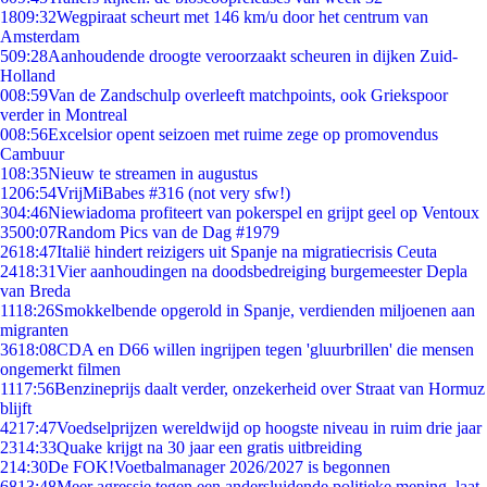
18
09:32
Wegpiraat scheurt met 146 km/u door het centrum van
Amsterdam
5
09:28
Aanhoudende droogte veroorzaakt scheuren in dijken Zuid-
Holland
0
08:59
Van de Zandschulp overleeft matchpoints, ook Griekspoor
verder in Montreal
0
08:56
Excelsior opent seizoen met ruime zege op promovendus
Cambuur
1
08:35
Nieuw te streamen in augustus
12
06:54
VrijMiBabes #316 (not very sfw!)
3
04:46
Niewiadoma profiteert van pokerspel en grijpt geel op Ventoux
35
00:07
Random Pics van de Dag #1979
26
18:47
Italië hindert reizigers uit Spanje na migratiecrisis Ceuta
24
18:31
Vier aanhoudingen na doodsbedreiging burgemeester Depla
van Breda
11
18:26
Smokkelbende opgerold in Spanje, verdienden miljoenen aan
migranten
36
18:08
CDA en D66 willen ingrijpen tegen 'gluurbrillen' die mensen
ongemerkt filmen
11
17:56
Benzineprijs daalt verder, onzekerheid over Straat van Hormuz
blijft
42
17:47
Voedselprijzen wereldwijd op hoogste niveau in ruim drie jaar
23
14:33
Quake krijgt na 30 jaar een gratis uitbreiding
2
14:30
De FOK!Voetbalmanager 2026/2027 is begonnen
68
13:48
Meer agressie tegen een andersluidende politieke mening, laat