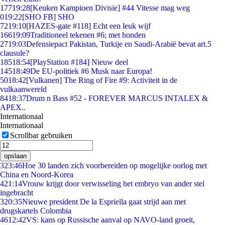
177
19:28
[Keuken Kampioen Divisie] #44 Vitesse mag weg
0
19:22
[SHO FB] SHO
72
19:10
[HAZES-gate #118] Echt een leuk wijf
166
19:09
Traditioneel tekenen #6; met honden
27
19:03
Defensiepact Pakistan, Turkije en Saudi-Arabië bevat art.5
clausule?
185
18:54
[PlayStation #184] Nieuw deel
145
18:49
De EU-politiek #6 Musk naar Europa!
50
18:42
[Vulkanen] The Ring of Fire #9: Activiteit in de
vulkaanwereld
84
18:37
Drum n Bass #52 - FOREVER MARCUS INTALEX &
APEX..
Internationaal
Internationaal
Scrollbar gebruiken
opslaan
3
23:46
Hoe 30 landen zich voorbereiden op mogelijke oorlog met
China en Noord-Korea
4
21:14
Vrouw krijgt door verwisseling het embryo van ander stel
ingebracht
3
20:35
Nieuwe president De la Espriella gaat strijd aan met
drugskartels Colombia
46
12:42
VS: kans op Russische aanval op NAVO-land groeit,