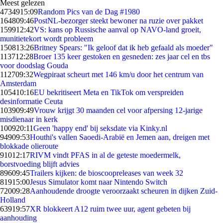
Meest gelezen
47349
15:09
Random Pics van de Dag #1980
1648
09:46
PostNL-bezorger steekt bewoner na ruzie over pakket
1599
12:42
VS: kans op Russische aanval op NAVO-land groeit,
munitietekort wordt probleem
1508
13:26
Britney Spears: "Ik geloof dat ik heb gefaald als moeder"
1137
12:28
Broer 135 keer gestoken en gesneden: zes jaar cel en tbs
voor doodslag Gouda
1127
09:32
Wegpiraat scheurt met 146 km/u door het centrum van
Amsterdam
1054
10:16
EU bekritiseert Meta en TikTok om verspreiden
desinformatie Ceuta
1039
09:49
Vrouw krijgt 30 maanden cel voor afpersing 12-jarige
misdienaar in kerk
1009
20:11
Geen 'happy end' bij seksdate via Kinky.nl
949
09:53
Houthi's vallen Saoedi-Arabië en Jemen aan, dreigen met
blokkade olieroute
910
12:17
RIVM vindt PFAS in al de geteste moedermelk,
borstvoeding blijft advies
896
09:45
Trailers kijken: de bioscoopreleases van week 32
819
15:00
Jesus Simulator komt naar Nintendo Switch
720
09:28
Aanhoudende droogte veroorzaakt scheuren in dijken Zuid-
Holland
639
19:57
XR blokkeert A12 ruim twee uur, agent gebeten bij
aanhouding