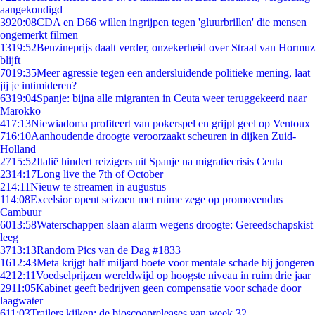
aangekondigd
39
20:08
CDA en D66 willen ingrijpen tegen 'gluurbrillen' die mensen
ongemerkt filmen
13
19:52
Benzineprijs daalt verder, onzekerheid over Straat van Hormuz
blijft
70
19:35
Meer agressie tegen een andersluidende politieke mening, laat
jij je intimideren?
63
19:04
Spanje: bijna alle migranten in Ceuta weer teruggekeerd naar
Marokko
4
17:13
Niewiadoma profiteert van pokerspel en grijpt geel op Ventoux
7
16:10
Aanhoudende droogte veroorzaakt scheuren in dijken Zuid-
Holland
27
15:52
Italië hindert reizigers uit Spanje na migratiecrisis Ceuta
23
14:17
Long live the 7th of October
2
14:11
Nieuw te streamen in augustus
1
14:08
Excelsior opent seizoen met ruime zege op promovendus
Cambuur
60
13:58
Waterschappen slaan alarm wegens droogte: Gereedschapskist
leeg
37
13:13
Random Pics van de Dag #1833
16
12:43
Meta krijgt half miljard boete voor mentale schade bij jongeren
42
12:11
Voedselprijzen wereldwijd op hoogste niveau in ruim drie jaar
29
11:05
Kabinet geeft bedrijven geen compensatie voor schade door
laagwater
6
11:03
Trailers kijken: de bioscoopreleases van week 32