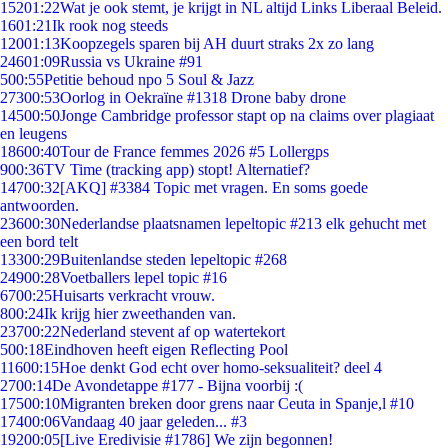
152
01:22
Wat je ook stemt, je krijgt in NL altijd Links Liberaal Beleid.
16
01:21
Ik rook nog steeds
120
01:13
Koopzegels sparen bij AH duurt straks 2x zo lang
246
01:09
Russia vs Ukraine #91
5
00:55
Petitie behoud npo 5 Soul & Jazz
273
00:53
Oorlog in Oekraïne #1318 Drone baby drone
145
00:50
Jonge Cambridge professor stapt op na claims over plagiaat
en leugens
186
00:40
Tour de France femmes 2026 #5 Lollergps
9
00:36
TV Time (tracking app) stopt! Alternatief?
147
00:32
[AKQ] #3384 Topic met vragen. En soms goede
antwoorden.
236
00:30
Nederlandse plaatsnamen lepeltopic #213 elk gehucht met
een bord telt
133
00:29
Buitenlandse steden lepeltopic #268
249
00:28
Voetballers lepel topic #16
67
00:25
Huisarts verkracht vrouw.
8
00:24
Ik krijg hier zweethanden van.
237
00:22
Nederland stevent af op watertekort
5
00:18
Eindhoven heeft eigen Reflecting Pool
116
00:15
Hoe denkt God echt over homo-seksualiteit? deel 4
27
00:14
De Avondetappe #177 - Bijna voorbij :(
175
00:10
Migranten breken door grens naar Ceuta in Spanje,l #10
174
00:06
Vandaag 40 jaar geleden... #3
192
00:05
[Live Eredivisie #1786] We zijn begonnen!