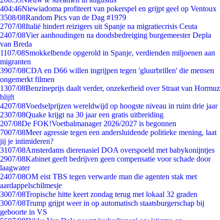
4
04:46
Niewiadoma profiteert van pokerspel en grijpt geel op Ventoux
35
08/08
Random Pics van de Dag #1979
27
07/08
Italië hindert reizigers uit Spanje na migratiecrisis Ceuta
24
07/08
Vier aanhoudingen na doodsbedreiging burgemeester Depla
van Breda
11
07/08
Smokkelbende opgerold in Spanje, verdienden miljoenen aan
migranten
39
07/08
CDA en D66 willen ingrijpen tegen 'gluurbrillen' die mensen
ongemerkt filmen
13
07/08
Benzineprijs daalt verder, onzekerheid over Straat van Hormuz
blijft
42
07/08
Voedselprijzen wereldwijd op hoogste niveau in ruim drie jaar
23
07/08
Quake krijgt na 30 jaar een gratis uitbreiding
2
07/08
De FOK!Voetbalmanager 2026/2027 is begonnen
70
07/08
Meer agressie tegen een andersluidende politieke mening, laat
jij je intimideren?
31
07/08
Amsterdams dierenasiel DOA overspoeld met babykonijntjes
29
07/08
Kabinet geeft bedrijven geen compensatie voor schade door
laagwater
24
07/08
OM eist TBS tegen verwarde man die agenten stak met
aardappelschilmesje
30
07/08
Tropische hitte keert zondag terug met lokaal 32 graden
30
07/08
Trump grijpt weer in op automatisch staatsburgerschap bij
geboorte in VS