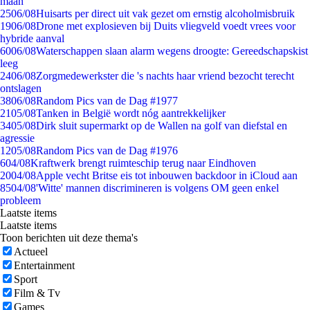
maan
25
06/08
Huisarts per direct uit vak gezet om ernstig alcoholmisbruik
19
06/08
Drone met explosieven bij Duits vliegveld voedt vrees voor
hybride aanval
60
06/08
Waterschappen slaan alarm wegens droogte: Gereedschapskist
leeg
24
06/08
Zorgmedewerkster die 's nachts haar vriend bezocht terecht
ontslagen
38
06/08
Random Pics van de Dag #1977
21
05/08
Tanken in België wordt nóg aantrekkelijker
34
05/08
Dirk sluit supermarkt op de Wallen na golf van diefstal en
agressie
12
05/08
Random Pics van de Dag #1976
6
04/08
Kraftwerk brengt ruimteschip terug naar Eindhoven
20
04/08
Apple vecht Britse eis tot inbouwen backdoor in iCloud aan
85
04/08
'Witte' mannen discrimineren is volgens OM geen enkel
probleem
Laatste items
Laatste items
Toon berichten uit deze thema's
Actueel
Entertainment
Sport
Film & Tv
Games