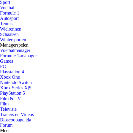
Sport
Voetbal
Formule 1
Autosport
Tennis
Wielrennen
Schaatsen
Wintersporten
Managerspelen
Voetbalmanager
Formule 1-manager
Games
PC
Playstation 4
Xbox One
Nintendo Switch
Xbox Series X|S
PlayStation 5
Film & TV
Film
Televisie
Trailers en Videos
Bioscoopagenda
Forum
Meer