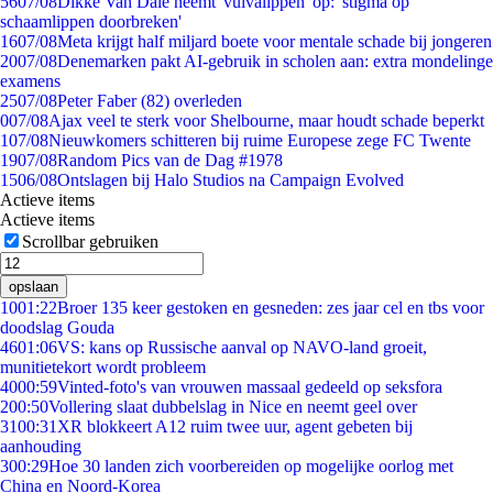
56
07/08
Dikke Van Dale neemt 'vulvalippen' op: 'stigma op
schaamlippen doorbreken'
16
07/08
Meta krijgt half miljard boete voor mentale schade bij jongeren
20
07/08
Denemarken pakt AI-gebruik in scholen aan: extra mondelinge
examens
25
07/08
Peter Faber (82) overleden
0
07/08
Ajax veel te sterk voor Shelbourne, maar houdt schade beperkt
1
07/08
Nieuwkomers schitteren bij ruime Europese zege FC Twente
19
07/08
Random Pics van de Dag #1978
15
06/08
Ontslagen bij Halo Studios na Campaign Evolved
Actieve items
Actieve items
Scrollbar gebruiken
opslaan
10
01:22
Broer 135 keer gestoken en gesneden: zes jaar cel en tbs voor
doodslag Gouda
46
01:06
VS: kans op Russische aanval op NAVO-land groeit,
munitietekort wordt probleem
40
00:59
Vinted-foto's van vrouwen massaal gedeeld op seksfora
2
00:50
Vollering slaat dubbelslag in Nice en neemt geel over
31
00:31
XR blokkeert A12 ruim twee uur, agent gebeten bij
aanhouding
3
00:29
Hoe 30 landen zich voorbereiden op mogelijke oorlog met
China en Noord-Korea