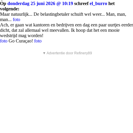
Op
donderdag 25 juni 2026 @ 10:19
schreef
el_burro
het
volgende:
Maar natuurlijk... De belastingbetaler schuift wel weer... Man, man,
man...
foto
Ach, er gaan wat kantoren en bedrijven een dag een paar uurtjes eerder
dicht, dat zal allemaal wel meevallen. Ik hoop dat het een mooie
wedstrijd mag worden!
foto
Go Curaçao!
foto
▼ Advertentie door Refinery89