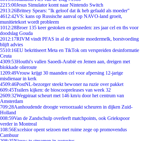
22
15:00
Jesus Simulator komt naar Nintendo Switch
29
13:26
Britney Spears: "Ik geloof dat ik heb gefaald als moeder"
46
12:42
VS: kans op Russische aanval op NAVO-land groeit,
munitietekort wordt probleem
10
12:28
Broer 135 keer gestoken en gesneden: zes jaar cel en tbs voor
doodslag Gouda
20
12:17
RIVM vindt PFAS in al de geteste moedermelk, borstvoeding
blijft advies
55
10:16
EU bekritiseert Meta en TikTok om verspreiden desinformatie
Ceuta
43
09:53
Houthi's vallen Saoedi-Arabië en Jemen aan, dreigen met
blokkade olieroute
12
09:49
Vrouw krijgt 30 maanden cel voor afpersing 12-jarige
misdienaar in kerk
45
09:46
PostNL-bezorger steekt bewoner na ruzie over pakket
6
09:45
Trailers kijken: de bioscoopreleases van week 32
26
09:32
Wegpiraat scheurt met 146 km/u door het centrum van
Amsterdam
7
09:28
Aanhoudende droogte veroorzaakt scheuren in dijken Zuid-
Holland
0
08:59
Van de Zandschulp overleeft matchpoints, ook Griekspoor
verder in Montreal
1
08:56
Excelsior opent seizoen met ruime zege op promovendus
Cambuur
2
08:35
Nieuw te streamen in augustus