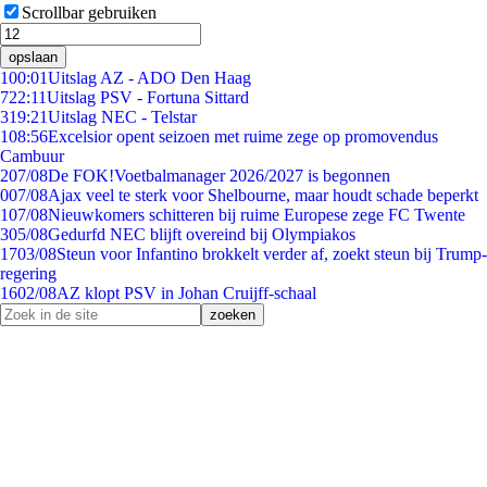
Scrollbar gebruiken
opslaan
1
00:01
Uitslag AZ - ADO Den Haag
7
22:11
Uitslag PSV - Fortuna Sittard
3
19:21
Uitslag NEC - Telstar
1
08:56
Excelsior opent seizoen met ruime zege op promovendus
Cambuur
2
07/08
De FOK!Voetbalmanager 2026/2027 is begonnen
0
07/08
Ajax veel te sterk voor Shelbourne, maar houdt schade beperkt
1
07/08
Nieuwkomers schitteren bij ruime Europese zege FC Twente
3
05/08
Gedurfd NEC blijft overeind bij Olympiakos
17
03/08
Steun voor Infantino brokkelt verder af, zoekt steun bij Trump-
regering
16
02/08
AZ klopt PSV in Johan Cruijff-schaal