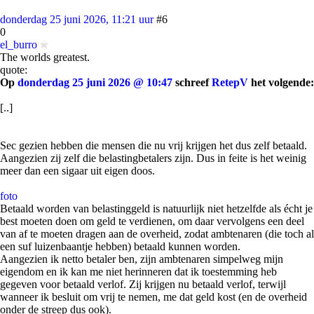
donderdag 25 juni 2026, 11:21 uur
#6
0
el_burro
The worlds greatest.
quote:
Op
donderdag 25 juni 2026 @ 10:47
schreef
RetepV
het volgende:
[..]
Sec gezien hebben die mensen die nu vrij krijgen het dus zelf betaald.
Aangezien zij zelf die belastingbetalers zijn. Dus in feite is het weinig
meer dan een sigaar uit eigen doos.
foto
Betaald worden van belastinggeld is natuurlijk niet hetzelfde als écht je
best moeten doen om geld te verdienen, om daar vervolgens een deel
van af te moeten dragen aan de overheid, zodat ambtenaren (die toch al
een suf luizenbaantje hebben) betaald kunnen worden.
Aangezien ik netto betaler ben, zijn ambtenaren simpelweg mijn
eigendom en ik kan me niet herinneren dat ik toestemming heb
gegeven voor betaald verlof. Zij krijgen nu betaald verlof, terwijl
wanneer ik besluit om vrij te nemen, me dat geld kost (en de overheid
onder de streep dus ook).