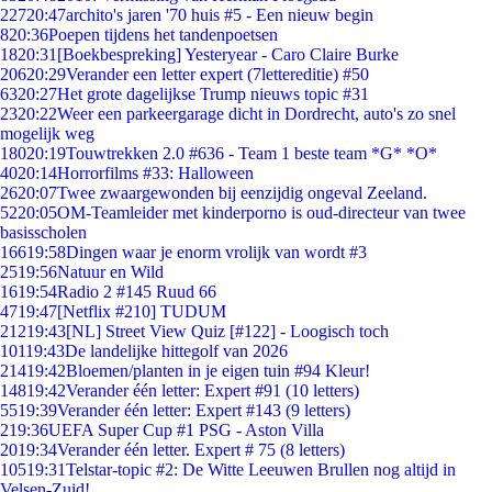
227
20:47
archito's jaren '70 huis #5 - Een nieuw begin
8
20:36
Poepen tijdens het tandenpoetsen
18
20:31
[Boekbespreking] Yesteryear - Caro Claire Burke
206
20:29
Verander een letter expert (7lettereditie) #50
63
20:27
Het grote dagelijkse Trump nieuws topic #31
23
20:22
Weer een parkeergarage dicht in Dordrecht, auto's zo snel
mogelijk weg
180
20:19
Touwtrekken 2.0 #636 - Team 1 beste team *G* *O*
40
20:14
Horrorfilms #33: Halloween
26
20:07
Twee zwaargewonden bij eenzijdig ongeval Zeeland.
52
20:05
OM-Teamleider met kinderporno is oud-directeur van twee
basisscholen
166
19:58
Dingen waar je enorm vrolijk van wordt #3
25
19:56
Natuur en Wild
16
19:54
Radio 2 #145 Ruud 66
47
19:47
[Netflix #210] TUDUM
212
19:43
[NL] Street View Quiz [#122] - Loogisch toch
101
19:43
De landelijke hittegolf van 2026
214
19:42
Bloemen/planten in je eigen tuin #94 Kleur!
148
19:42
Verander één letter: Expert #91 (10 letters)
55
19:39
Verander één letter: Expert #143 (9 letters)
2
19:36
UEFA Super Cup #1 PSG - Aston Villa
20
19:34
Verander één letter. Expert # 75 (8 letters)
105
19:31
Telstar-topic #2: De Witte Leeuwen Brullen nog altijd in
Velsen-Zuid!