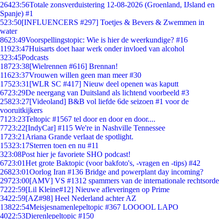
264
23:56
Totale zonsverduistering 12-08-2026 (Groenland, IJsland en
Spanje) #1
5
23:50
[INFLUENCERS #297] Toetjes & Bevers & Zwemmen in
water
86
23:49
Voorspellingstopic: Wie is hier de weerkundige? #16
119
23:47
Huisarts doet haar werk onder invloed van alcohol
3
23:45
Podcasts
187
23:38
[Wielrennen #616] Brennan!
116
23:37
Vrouwen willen geen man meer #30
175
23:31
[WLR SC #417] Nieuw deel openen was kaputt
67
23:29
De neergang van Duitsland als lichtend voorbeeld #3
258
23:27
[Videoland] B&B vol liefde 6de seizoen #1 voor de
vooruitkijkers
71
23:23
Teltopic #1567 tel door en door en door....
77
23:22
[IndyCar] #115 We're in Nashville Tennessee
17
23:21
Ariana Grande verlaat de spotlight.
153
23:17
Sterren toen en nu #11
3
23:08
Post hier je favoriete SHO podcast!
67
23:01
Het grote Baktopic (voor bakfoto's, -vragen en -tips) #42
268
23:01
Oorlog Iran #136 Bridge and powerplant day incoming?
297
23:00
[AMV] VS #1312 spammers van de internationale rechtsorde
72
22:59
[Lil Kleine#12] Nieuwe afleveringen op Prime
34
22:59
[AZ#98] Heel Nederland achter AZ
138
22:54
Meisjesnamenlepeltopic #367 LOOOOL LAPO
40
22:53
Dierenlepeltopic #150