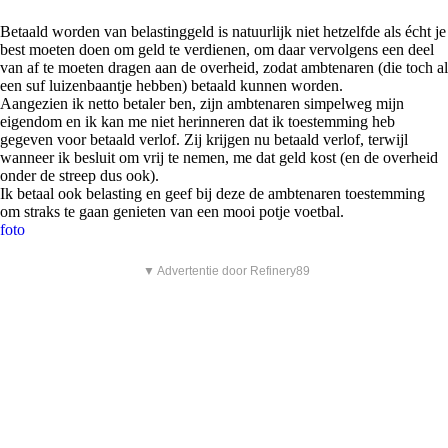
Betaald worden van belastinggeld is natuurlijk niet hetzelfde als écht je
best moeten doen om geld te verdienen, om daar vervolgens een deel
van af te moeten dragen aan de overheid, zodat ambtenaren (die toch al
een suf luizenbaantje hebben) betaald kunnen worden.
Aangezien ik netto betaler ben, zijn ambtenaren simpelweg mijn
eigendom en ik kan me niet herinneren dat ik toestemming heb
gegeven voor betaald verlof. Zij krijgen nu betaald verlof, terwijl
wanneer ik besluit om vrij te nemen, me dat geld kost (en de overheid
onder de streep dus ook).
Ik betaal ook belasting en geef bij deze de ambtenaren toestemming
om straks te gaan genieten van een mooi potje voetbal.
foto
▼ Advertentie door Refinery89