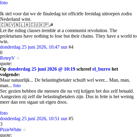
foto
Ik stel voor dat we de finaledag tot officiële feestdag uitroepen zodra
Nederland wint.
🇨🇳🇻🇳🇱🇦🇨🇺🇰🇵☭
Let the ruling classes tremble at a communist revolution. The
proletarians have nothing to lose but their chains. They have a world to
win.
donderdag 25 juni 2026, 10:47 uur
#4
0
RetepV
quote:
Op
donderdag 25 juni 2026 @ 10:19
schreef
el_burro
het
volgende:
Maar natuurlijk... De belastingbetaler schuift wel weer... Man, man,
man...
foto
Sec gezien hebben die mensen die nu vrij krijgen het dus zelf betaald.
Aangezien zij zelf die belastingbetalers zijn. Dus in feite is het weinig
meer dan een sigaar uit eigen doos.
foto
donderdag 25 juni 2026, 10:51 uur
#5
3
PixieWhite
quote: