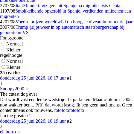
blokkade olieroute
27
07/08
Italië hindert reizigers uit Spanje na migratiecrisis Ceuta
11
07/08
Smokkelbende opgerold in Spanje, verdienden miljoenen aan
migranten
42
07/08
Voedselprijzen wereldwijd op hoogste niveau in ruim drie jaar
30
07/08
Trump grijpt weer in op automatisch staatsburgerschap bij
geboorte in VS
Font-grootte:
Normaal
Kleiner
regelhoogte :
Normaal
Kleiner
25 reacties
donderdag 25 juni 2026, 10:17 uur
#1
1
Snoopy2000
The cutest dog ever!
Dat wordt vast een leuke wedstrijd. Ik ga kijken. Maar of ik om 1.00u.
nog wakker ben... Pfff, dat wordt lastig. Ik ben geen nachtmens. Geen
ochtendmens ook trouwens.
foto
foto
foto
foto
I'm the greatest!
donderdag 25 juni 2026, 10:19 uur
#2
3
el_burro