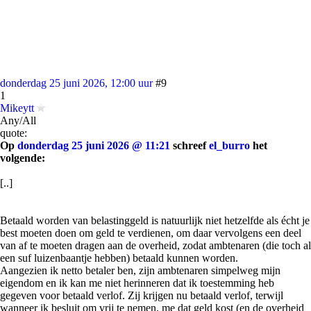
donderdag 25 juni 2026, 12:00 uur
#9
1
Mikeytt
Any/All
quote:
Op
donderdag 25 juni 2026 @ 11:21
schreef
el_burro
het
volgende:
[..]
Betaald worden van belastinggeld is natuurlijk niet hetzelfde als écht je
best moeten doen om geld te verdienen, om daar vervolgens een deel
van af te moeten dragen aan de overheid, zodat ambtenaren (die toch al
een suf luizenbaantje hebben) betaald kunnen worden.
Aangezien ik netto betaler ben, zijn ambtenaren simpelweg mijn
eigendom en ik kan me niet herinneren dat ik toestemming heb
gegeven voor betaald verlof. Zij krijgen nu betaald verlof, terwijl
wanneer ik besluit om vrij te nemen, me dat geld kost (en de overheid