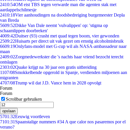
24
10:54
OM eist TBS tegen verwarde man die agenten stak met
aardappelschilmesje
24
10:18
Vier aanhoudingen na doodsbedreiging burgemeester Depla
van Breda
56
09:52
Dikke Van Dale neemt 'vulvalippen' op: 'stigma op
schaamlippen doorbreken'
40
09:42
Duitser (93) crasht met quad tegen boom, vier gewonden
25
09:22
Huisarts per direct uit vak gezet om ernstig alcoholmisbruik
66
09:19
Onlyfans-model met G-cup wil als NASA-ambassadeur naar
maan
24
09:02
Zorgmedewerkster die 's nachts haar vriend bezocht terecht
ontslagen
23
03:02
Quake krijgt na 30 jaar een gratis uitbreiding
11
07/08
Smokkelbende opgerold in Spanje, verdienden miljoenen aan
migranten
47
07/08
Trump wil dat J.D. Vance hem in 2028 opvolgt
Forum
Forum
Scrollbar gebruiken
opslaan
57
01:32
Eeuwig voortleven
71
01:31
Spaanstalige nummers #34 A que calor nos pasaremos por el
verano?