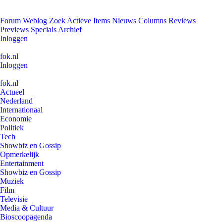
Forum
Weblog
Zoek
Actieve Items
Nieuws
Columns
Reviews
Previews
Specials
Archief
Inloggen
fok.nl
Inloggen
fok.nl
Actueel
Nederland
Internationaal
Economie
Politiek
Tech
Showbiz en Gossip
Opmerkelijk
Entertainment
Showbiz en Gossip
Muziek
Film
Televisie
Media & Cultuur
Bioscoopagenda