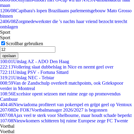
maan
12
06/08
Capibara's lopen Braziliaans parlementsgebouw Mato Grosso
binnen
24
06/08
Zorgmedewerkster die 's nachts haar vriend bezocht terecht
ontslagen
Sport
Sport
Scrollbar gebruiken
opslaan
1
00:01
Uitslag AZ - ADO Den Haag
2
22:13
Vollering slaat dubbelslag in Nice en neemt geel over
7
22:11
Uitslag PSV - Fortuna Sittard
3
19:21
Uitslag NEC - Telstar
0
08:59
Van de Zandschulp overleeft matchpoints, ook Griekspoor
verder in Montreal
1
08:56
Excelsior opent seizoen met ruime zege op promovendus
Cambuur
4
04:46
Niewiadoma profiteert van pokerspel en grijpt geel op Ventoux
2
07/08
De FOK!Voetbalmanager 2026/2027 is begonnen
0
07/08
Ajax veel te sterk voor Shelbourne, maar houdt schade beperkt
1
07/08
Nieuwkomers schitteren bij ruime Europese zege FC Twente
Voetbal
Voetbal