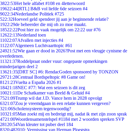
38
22:53
Het hele alfabet #108 en 4letterwoord
196
22:44
[RTL] B&B vol liefde 6de seizoen #4
90
22:34
Nederlandse Politiek #725
5
22:32
Hoeveel geld spendeer jij aan je beginnende relatie?
19
22:29
de beheerder die mij oh zo moe maakt.
185
22:22
Post hier zo vaak mogelijk om 22:22 uur #76
126
22:13
Nederland toen
110
22:07
Afvallen met injecties #4
11
22:07
Algemeen Luchtvaarttopic #61
249
21:52
Wie gaan er dood in 2026?Post met een vleugje cynisme de
overledenen.
113
21:37
Roddelpraat onder vuur: ongepaste opmerkingen
minderjarigen deel 2
136
21:35
[DRT SC] #6: RendacGoden sponsored by TONZON
297
21:28
Centraal Bordspeltopic #8 Game on!
81
21:23
Vuelta a España 2026 #1
184
21:18
NEC #77: Wat een seizoen is dit zeg
100
21:11
De Schatkamer van Beeld & Geluid #4
75
21:09
Trump wil dat J.D. Vance hem in 2028 opvolgt
63
21:07
Zou je vreemdgaan in een relatie kunnen vergeven?
3
21:06
Scholensysteem tegenwoordig?
103
21:05
Man zoekt mij en bedreigt mij, nadat ik met zijn zoon sprak
47
21:00
Woordensamenstelspel #1184 met 2 woorden spreken SVP
281
20:54
Van kleuter tot puber deel 184
83
20:48
2010: Vermissing van Herman Ploegstra