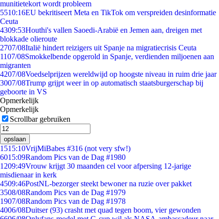
munitietekort wordt probleem
55
10:16
EU bekritiseert Meta en TikTok om verspreiden desinformatie
Ceuta
43
09:53
Houthi's vallen Saoedi-Arabië en Jemen aan, dreigen met
blokkade olieroute
27
07/08
Italië hindert reizigers uit Spanje na migratiecrisis Ceuta
11
07/08
Smokkelbende opgerold in Spanje, verdienden miljoenen aan
migranten
42
07/08
Voedselprijzen wereldwijd op hoogste niveau in ruim drie jaar
30
07/08
Trump grijpt weer in op automatisch staatsburgerschap bij
geboorte in VS
Opmerkelijk
Opmerkelijk
Scrollbar gebruiken
opslaan
15
15:10
VrijMiBabes #316 (not very sfw!)
60
15:09
Random Pics van de Dag #1980
12
09:49
Vrouw krijgt 30 maanden cel voor afpersing 12-jarige
misdienaar in kerk
45
09:46
PostNL-bezorger steekt bewoner na ruzie over pakket
35
08/08
Random Pics van de Dag #1979
19
07/08
Random Pics van de Dag #1978
40
06/08
Duitser (93) crasht met quad tegen boom, vier gewonden
66
06/08
Onlyfans-model met G-cup wil als NASA-ambassadeur naar