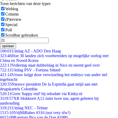
Toon berichten van deze types
Weblog
Column
(P)review
Special
Poll
Scrollbar gebruiken
opslaan
1
00:01
Uitslag AZ - ADO Den Haag
3
23:46
Hoe 30 landen zich voorbereiden op mogelijke oorlog met
China en Noord-Korea
2
22:13
Vollering slaat dubbelslag in Nice en neemt geel over
7
22:11
Uitslag PSV - Fortuna Sittard
4
21:14
Vrouw krijgt door verwisseling het embryo van ander stel
ingebracht
3
20:35
Nieuwe president De la Espriella gaat strijd aan met
drugskartels Colombia
5
20:11
Geen 'happy end' bij seksdate via Kinky.nl
31
19:57
XR blokkeert A12 ruim twee uur, agent gebeten bij
aanhouding
3
19:21
Uitslag NEC - Telstar
15
15:10
VrijMiBabes #316 (not very sfw!)
60
15:09
Random Pics van de Dag #1980