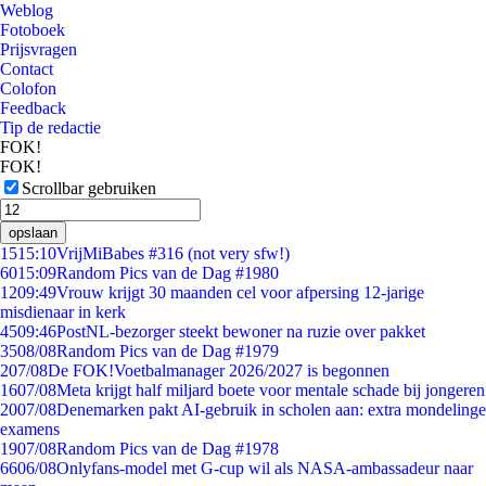
Weblog
Fotoboek
Prijsvragen
Contact
Colofon
Feedback
Tip de redactie
FOK!
FOK!
Scrollbar gebruiken
opslaan
15
15:10
VrijMiBabes #316 (not very sfw!)
60
15:09
Random Pics van de Dag #1980
12
09:49
Vrouw krijgt 30 maanden cel voor afpersing 12-jarige
misdienaar in kerk
45
09:46
PostNL-bezorger steekt bewoner na ruzie over pakket
35
08/08
Random Pics van de Dag #1979
2
07/08
De FOK!Voetbalmanager 2026/2027 is begonnen
16
07/08
Meta krijgt half miljard boete voor mentale schade bij jongeren
20
07/08
Denemarken pakt AI-gebruik in scholen aan: extra mondelinge
examens
19
07/08
Random Pics van de Dag #1978
66
06/08
Onlyfans-model met G-cup wil als NASA-ambassadeur naar