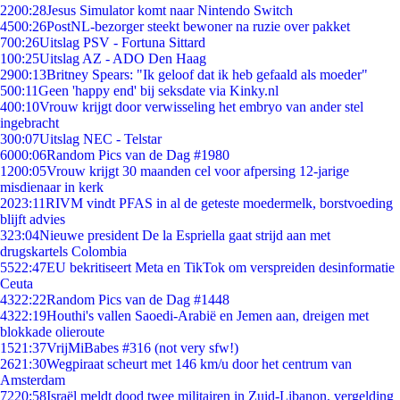
22
00:28
Jesus Simulator komt naar Nintendo Switch
45
00:26
PostNL-bezorger steekt bewoner na ruzie over pakket
7
00:26
Uitslag PSV - Fortuna Sittard
1
00:25
Uitslag AZ - ADO Den Haag
29
00:13
Britney Spears: "Ik geloof dat ik heb gefaald als moeder"
5
00:11
Geen 'happy end' bij seksdate via Kinky.nl
4
00:10
Vrouw krijgt door verwisseling het embryo van ander stel
ingebracht
3
00:07
Uitslag NEC - Telstar
60
00:06
Random Pics van de Dag #1980
12
00:05
Vrouw krijgt 30 maanden cel voor afpersing 12-jarige
misdienaar in kerk
20
23:11
RIVM vindt PFAS in al de geteste moedermelk, borstvoeding
blijft advies
3
23:04
Nieuwe president De la Espriella gaat strijd aan met
drugskartels Colombia
55
22:47
EU bekritiseert Meta en TikTok om verspreiden desinformatie
Ceuta
43
22:22
Random Pics van de Dag #1448
43
22:19
Houthi's vallen Saoedi-Arabië en Jemen aan, dreigen met
blokkade olieroute
15
21:37
VrijMiBabes #316 (not very sfw!)
26
21:30
Wegpiraat scheurt met 146 km/u door het centrum van
Amsterdam
72
20:58
Israël meldt dood twee militairen in Zuid-Libanon, vergelding