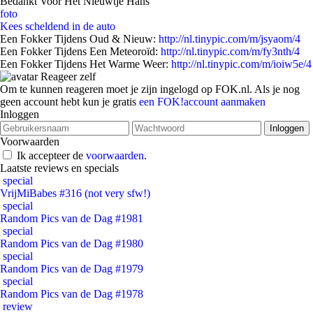
Bedankt Voor Het Nieuwtje Hans
foto
Kees scheldend in de auto
Een Fokker Tijdens Oud & Nieuw:
http://nl.tinypic.com/m/jsyaom/4
Een Fokker Tijdens Een Meteoroïd:
http://nl.tinypic.com/m/fy3nth/4
Een Fokker Tijdens Het Warme Weer:
http://nl.tinypic.com/m/ioiw5e/4
Reageer zelf
Om te kunnen reageren moet je zijn ingelogd op FOK.nl. Als je nog
geen account hebt kun je gratis
een FOK!account aanmaken
Inloggen
Voorwaarden
Ik accepteer de
voorwaarden
.
Laatste reviews en specials
special
VrijMiBabes #316 (not very sfw!)
special
Random Pics van de Dag #1981
special
Random Pics van de Dag #1980
special
Random Pics van de Dag #1979
special
Random Pics van de Dag #1978
review