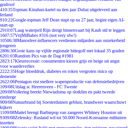
grafroof
4
10:35
Topman Kinahan-kartel na tien jaar Dubai uitgeleverd aan
Ierland
9
10:22
Google-topman Jeff Dean stapt op na 27 jaar, begint eigen AI-
start-up
29
10:07
Laag waterpeil Rijn dreigt binnenvaart bij Kaub stil te leggen
16
07:57
VrijMiBabes #316 (not very sfw!)
105
06:38
Manosfeer-influencers verdienen miljarden aan onzekerheid
jongeren
28
06:30
Grote kans op vijfde regionale hittegolf met lokaal 35 graden
62
01:03
Random Pics van de Dag #1981
28
23:17
Kleurrecessie: consumenten kiezen grijs en beige uit angst
voor waardeverlies
22
22:35
Hoge bloeddruk, diabetes en roken vergroten risico op
dementie
26
22:06
Pentagon eist snellere wapenproductie van defensiebedrijven
1
09/08
Uitslag sc Heerenveen - FC Twente
2
09/08
Vollering breekt Niewiadoma op slotklim en pakt tweede
eindzege
9
09/08
Natuurbrand bij Soesterduinen geblust, brandweer waarschuwt
kijkers
11
09/08
Mattel brengt Barbiepop van zangeres Whitney Houston uit
93
09/08
Zelensky: Rusland wil tot 50.000 Noord-Koreaanse militairen
inzetten
18
09/08
Spanje volgt Italië met grenscontroles, tien reizigers geweigerd