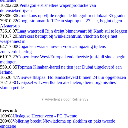
dementie
1020
22:06
Pentagon eist snellere wapenproductie van
defensiebedrijven
838
06:30
Grote kans op vijfde regionale hittegolf met lokaal 35 graden
796
10:22
Google-topman Jeff Dean stapt op na 27 jaar, begint eigen
AI-start-up
736
10:07
Laag waterpeil Rijn dreigt binnenvaart bij Kaub stil te leggen
710
17:20
Inbrekers betrapt bij winkelcentrum, vluchten bosje met
wespennest in
647
17:00
Oogartsen waarschuwen voor #sungazing tijdens
zonsverduistering
619
13:27
Copernicus: West-Europa kende heetste juni-juli sinds begin
metingen
559
10:35
Topman Kinahan-kartel na tien jaar Dubai uitgeleverd aan
Ierland
165
20:47
Nieuwe flitspaal Hollandscheveld binnen 24 uur opgeblazen
76
21:03
Overijssel wil zwerfkatten afschieten, dierenorganisaties
starten petitie
▼ Advertentie door Refinery89
Lees ook
1
09/08
Uitslag sc Heerenveen - FC Twente
2
09/08
Vollering breekt Niewiadoma op slotklim en pakt tweede
eindzege