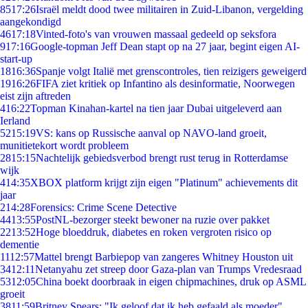
85
17:26
Israël meldt dood twee militairen in Zuid-Libanon, vergelding
aangekondigd
46
17:18
Vinted-foto's van vrouwen massaal gedeeld op seksfora
9
17:16
Google-topman Jeff Dean stapt op na 27 jaar, begint eigen AI-
start-up
18
16:36
Spanje volgt Italië met grenscontroles, tien reizigers geweigerd
19
16:26
FIFA ziet kritiek op Infantino als desinformatie, Noorwegen
eist zijn aftreden
4
16:22
Topman Kinahan-kartel na tien jaar Dubai uitgeleverd aan
Ierland
52
15:19
VS: kans op Russische aanval op NAVO-land groeit,
munitietekort wordt probleem
28
15:15
Nachtelijk gebiedsverbod brengt rust terug in Rotterdamse
wijk
4
14:35
XBOX platform krijgt zijn eigen "Platinum" achievements dit
jaar
2
14:28
Forensics: Crime Scene Detective
44
13:55
PostNL-bezorger steekt bewoner na ruzie over pakket
22
13:52
Hoge bloeddruk, diabetes en roken vergroten risico op
dementie
11
12:57
Mattel brengt Barbiepop van zangeres Whitney Houston uit
34
12:11
Netanyahu zet streep door Gaza-plan van Trumps Vredesraad
53
12:05
China boekt doorbraak in eigen chipmachines, druk op ASML
groeit
38
11:59
Britney Spears: "Ik geloof dat ik heb gefaald als moeder"