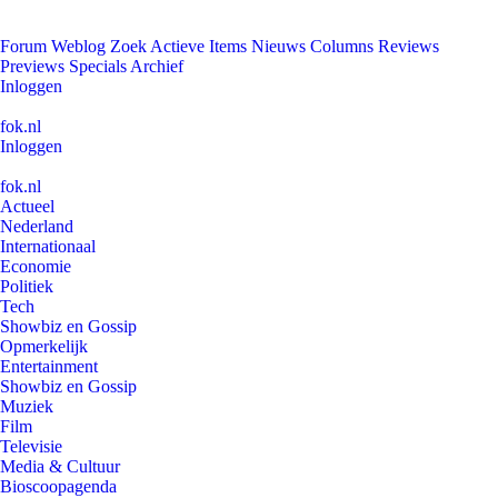
Forum
Weblog
Zoek
Actieve Items
Nieuws
Columns
Reviews
Previews
Specials
Archief
Inloggen
fok.nl
Inloggen
fok.nl
Actueel
Nederland
Internationaal
Economie
Politiek
Tech
Showbiz en Gossip
Opmerkelijk
Entertainment
Showbiz en Gossip
Muziek
Film
Televisie
Media & Cultuur
Bioscoopagenda