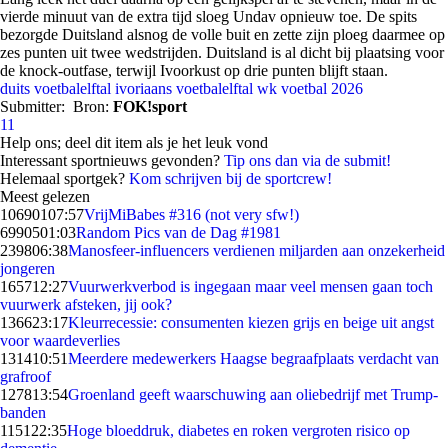
vierde minuut van de extra tijd sloeg Undav opnieuw toe. De spits
bezorgde Duitsland alsnog de volle buit en zette zijn ploeg daarmee op
zes punten uit twee wedstrijden. Duitsland is al dicht bij plaatsing voor
de knock-outfase, terwijl Ivoorkust op drie punten blijft staan.
duits voetbalelftal
ivoriaans voetbalelftal
wk voetbal 2026
Submitter:
Bron:
FOK!sport
11
Help ons; deel dit item als je het leuk vond
Interessant sportnieuws gevonden?
Tip ons dan via de submit!
Helemaal sportgek?
Kom schrijven bij de sportcrew!
Meest gelezen
106901
07:57
VrijMiBabes #316 (not very sfw!)
69905
01:03
Random Pics van de Dag #1981
2398
06:38
Manosfeer-influencers verdienen miljarden aan onzekerheid
jongeren
1657
12:27
Vuurwerkverbod is ingegaan maar veel mensen gaan toch
vuurwerk afsteken, jij ook?
1366
23:17
Kleurrecessie: consumenten kiezen grijs en beige uit angst
voor waardeverlies
1314
10:51
Meerdere medewerkers Haagse begraafplaats verdacht van
grafroof
1278
13:54
Groenland geeft waarschuwing aan oliebedrijf met Trump-
banden
1151
22:35
Hoge bloeddruk, diabetes en roken vergroten risico op