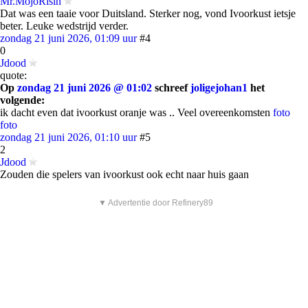
Mr.MojoRisin
Dat was een taaie voor Duitsland. Sterker nog, vond Ivoorkust ietsje
beter. Leuke wedstrijd verder.
zondag 21 juni 2026, 01:09 uur
#4
0
Jdood
quote:
Op
zondag 21 juni 2026 @ 01:02
schreef
joligejohan1
het
volgende:
ik dacht even dat ivoorkust oranje was .. Veel overeenkomsten
foto
foto
zondag 21 juni 2026, 01:10 uur
#5
2
Jdood
Zouden die spelers van ivoorkust ook echt naar huis gaan
▼ Advertentie door Refinery89