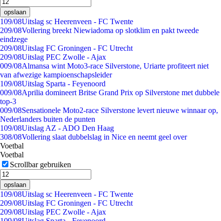
opslaan
1
09/08
Uitslag sc Heerenveen - FC Twente
2
09/08
Vollering breekt Niewiadoma op slotklim en pakt tweede
eindzege
2
09/08
Uitslag FC Groningen - FC Utrecht
2
09/08
Uitslag PEC Zwolle - Ajax
0
09/08
Almansa wint Moto3-race Silverstone, Uriarte profiteert niet
van afwezige kampioenschapsleider
1
09/08
Uitslag Sparta - Feyenoord
0
09/08
Aprilia domineert Britse Grand Prix op Silverstone met dubbele
top-3
0
09/08
Sensationele Moto2-race Silverstone levert nieuwe winnaar op,
Nederlanders buiten de punten
1
09/08
Uitslag AZ - ADO Den Haag
3
08/08
Vollering slaat dubbelslag in Nice en neemt geel over
Voetbal
Voetbal
Scrollbar gebruiken
opslaan
1
09/08
Uitslag sc Heerenveen - FC Twente
2
09/08
Uitslag FC Groningen - FC Utrecht
2
09/08
Uitslag PEC Zwolle - Ajax
1
09/08
Uitslag Sparta - Feyenoord