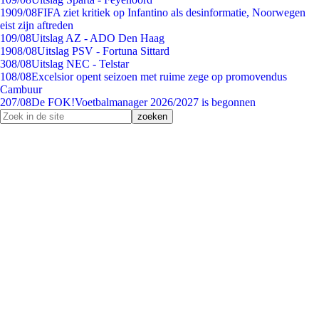
19
09/08
FIFA ziet kritiek op Infantino als desinformatie, Noorwegen
eist zijn aftreden
1
09/08
Uitslag AZ - ADO Den Haag
19
08/08
Uitslag PSV - Fortuna Sittard
3
08/08
Uitslag NEC - Telstar
1
08/08
Excelsior opent seizoen met ruime zege op promovendus
Cambuur
2
07/08
De FOK!Voetbalmanager 2026/2027 is begonnen