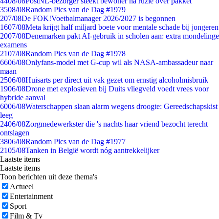
44
08/08
PostNL-bezorger steekt bewoner na ruzie over pakket
35
08/08
Random Pics van de Dag #1979
2
07/08
De FOK!Voetbalmanager 2026/2027 is begonnen
16
07/08
Meta krijgt half miljard boete voor mentale schade bij jongeren
20
07/08
Denemarken pakt AI-gebruik in scholen aan: extra mondelinge
examens
21
07/08
Random Pics van de Dag #1978
66
06/08
Onlyfans-model met G-cup wil als NASA-ambassadeur naar
maan
25
06/08
Huisarts per direct uit vak gezet om ernstig alcoholmisbruik
19
06/08
Drone met explosieven bij Duits vliegveld voedt vrees voor
hybride aanval
60
06/08
Waterschappen slaan alarm wegens droogte: Gereedschapskist
leeg
24
06/08
Zorgmedewerkster die 's nachts haar vriend bezocht terecht
ontslagen
38
06/08
Random Pics van de Dag #1977
21
05/08
Tanken in België wordt nóg aantrekkelijker
Laatste items
Laatste items
Toon berichten uit deze thema's
Actueel
Entertainment
Sport
Film & Tv