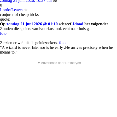
zondag 21 juni 2026, 10:27 uur
#8
0
LordofLeaves
conjurer of cheap tricks
quote:
Op
zondag 21 juni 2026 @ 01:10
schreef
Jdood
het volgende:
Zouden die spelers van ivoorkust ook echt naar huis gaan
foto
Ze zien er wel uit als gelukzoekers.
foto
“A wizard is never late, nor is he early .He arrives precisely when he
means to.”
▼ Advertentie door Refinery89