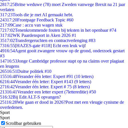
28
17:25
Britse weduwe (78) moet Zweden vanwege Brexit na 21 jaar
verlaten
3
17:23
Tools die je met AI gemaakt hebt.
243
17:20
Frontpage Feedback Topic #60
2
17:09
Case : accu van wagen stuk
72
17:02
Tenenkrommende fouten bij teksten in het openbaar #74
3
17:02
WK Paardensport in Aken 2026 #1
35
17:02
Transfergeruchten en contractverlenging #83
73
16:55
[HAZES-gate #118] Echt een leuk wijf
49
16:54
Agent gooit zwangere vrouw op de grond, onderzoek gestart
#3
147
16:53
Jonge Cambridge professor stapt op na claims over plagiaat
en leugens
265
16:51
Duitse politiek #10
155
16:48
Verander één letter: Expert #91 (10 letters)
62
16:44
Verander één letter: Expert #143 (9 letters)
27
16:42
Verander één letter. Expert # 75 (8 letters)
213
16:41
Verander een letter expert (7lettereditie) #50
5
16:32
Bij Edit ALT-S opvangen?
251
16:28
Wie gaan er dood in 2026?Post met een vleugje cynisme de
overledenen.
Sport
Sport
Scrollbar gebruiken