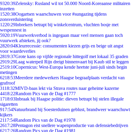
93
20:39
Zelensky: Rusland wil tot 50.000 Noord-Koreaanse militairen
inzetten
15
20:38
Oogartsen waarschuwen voor #sungazing tijdens
zonsverduistering
12
20:29
Inbrekers betrapt bij winkelcentrum, vluchten bosje met
wespennest in
59
20:19
Vuurwerkverbod is ingegaan maar veel mensen gaan toch
vuurwerk afsteken, jij ook?
28
20:04
Kleurrecessie: consumenten kiezen grijs en beige uit angst
voor waardeverlies
28
19:37
Grote kans op vijfde regionale hittegolf met lokaal 35 graden
29
19:29
Laag waterpeil Rijn dreigt binnenvaart bij Kaub stil te leggen
25
19:10
Copernicus: West-Europa kende heetste juni-juli sinds begin
metingen
62
18:53
Meerdere medewerkers Haagse begraafplaats verdacht van
grafroof
31
18:32
MIVD-baas lekt via Strava routes naar geheime kazerne
44
18:22
Random Pics van de Dag #1777
17
18:03
Inbraak bij Haagse politie: dieven betrapt bij stelen illegale
sigaretten
9
17:54
Natuurbrand bij Soesterduinen geblust, brandweer waarschuwt
kijkers
21
17:54
Random Pics van de Dag #1978
26
17:28
Pentagon eist snellere wapenproductie van defensiebedrijven
62
17:26
Random Pics van de Dag #1981