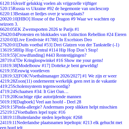
61
20:16
Jezelf gelukkig voelen als vrijgezelle vijftiger
5
20:15
Russia vs Ukraine #92 de hegemonie van unclescorp
62
20:13
Bestaan er liedjes over je woonplaats?
200
20:10
[HBO] House of the Dragon #9 Waar we wachten op
seizoen 3.
66
20:05
EK Zwemsporten 2026 te Parijs #1
294
20:04
Protesten en blokkades van Extinction Rebellion #24 Eieren
23
20:03
[Live Eredivisie #1788] In Excelsiors Deo
276
20:01
[Duits voetbal #53] Drei Glatzen von der Tankstelle (-1)
136
19:58
Hip Hop Central #114 Hip Hop Don´t Stop!
53
19:55
[Crowdfunding] #443 Rentestijgingen?
287
19:47
De Kringloopwinkel #16 Show me your gems!
118
19:38
[Modelbouw #17] Dotteke,je bent geweldig!
62
19:35
Eeuwig voortleven
128
19:32
[FOK!Voetbalmanager 2026/2027] #1 We zijn er weer
42
19:28
Zoon(11) onderneemt werkelijk geen reet in de vakantie
4
19:25
Scholensysteem tegenwoordig?
47
19:24
Schaatsen #34: It Giet Oan…
17
19:20
Krachtige rijke autorijdende mannen
50
19:19
[Dagboek] Veel aan hoofd - Deel 28
29
19:15
Pinda-allergie? Andermans poep slikken helpt misschien
252
19:12
Voetballers lepel topic #16
138
19:11
Buitenlandse steden lepeltopic #268
241
19:11
Nederlandse plaatsnamen lepeltopic #213 elk gehucht met
een bord telt