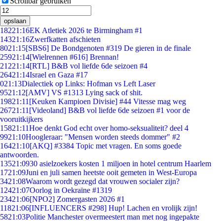
Scrollbar gebruiken
opslaan
182
21:16
EK Atletiek 2026 te Birmingham #1
143
21:16
Zwerfkatten afschieten
80
21:15
[SBS6] De Bondgenoten #319 De gieren in de finale
259
21:14
[Wielrennen #616] Brennan!
212
21:14
[RTL] B&B vol liefde 6de seizoen #4
264
21:14
Israel en Gaza #17
0
21:13
Dialectiek op Links: Hofman vs Left Laser
95
21:12
[AMV] VS #1313 Lying sack of shit.
198
21:11
[Keuken Kampioen Divisie] #44 Vitesse mag weg
267
21:11
[Videoland] B&B vol liefde 6de seizoen #1 voor de
vooruitkijkers
158
21:11
Hoe denkt God echt over homo-seksualiteit? deel 4
99
21:10
Hoogleraar: "Mensen worden steeds dommer" #2
164
21:10
[AKQ] #3384 Topic met vragen. En soms goede
antwoorden.
135
21:09
30 asielzoekers kosten 1 miljoen in hotel centrum Haarlem
17
21:09
Juni en juli samen heetste ooit gemeten in West-Europa
34
21:08
Waarom wordt gezegd dat vrouwen socialer zijn?
124
21:07
Oorlog in Oekraïne #1319
234
21:06
[NPO2] Zomergasten 2026 #1
118
21:06
[INFLUENCERS #298] Hup! Lachen en vrolijk zijn!
58
21:03
Politie Manchester overmeestert man met nog ingepakte