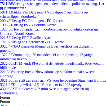
75
11:28
Meer agressie tegen een andersluidende politieke mening, laat
jij je intimideren?
58
11:13
Dikke Van Dale neemt 'vulvalippen' op: 'stigma op
schaamlippen doorbreken'
2
09:43
Uitslag FC Groningen - FC Utrecht
19
08:21
Uitslag PSV - Fortuna Sittard
13
23:56
Hoe 30 landen zich voorbereiden op mogelijke oorlog met
China en Noord-Korea
2
22:53
Uitslag PEC Zwolle - Ajax
1
22:52
Uitslag sc Heerenveen - FC Twente
30
22:47
NPO-manager Menno de Boer geschorst na dickpic in
groepsapp
13
22:23
Vrouw krijgt 30 maanden cel voor afpersing 12-jarige
misdienaar in kerk
28
22:00
RIVM vindt PFAS in al de geteste moedermelk, borstvoeding
blijft advies
2
21:38
Vollering breekt Niewiadoma op slotklim en pakt tweede
eindzege
38
21:36
Iran stelt zes eisen aan VS voor heropening Straat van Hormuz
53
21:27
Trump wil dat J.D. Vance hem in 2028 opvolgt
43
09/08
XR blokkeert A12 ruim twee uur, agent gebeten bij
aanhouding
Forum
Forum