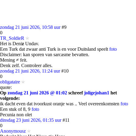
zondag 21 juni 2026, 10:58 uur
#9
0
TR_SoldieR
Het is Deni
z
Undav.
Een Turk dat zwaar anti Turk is en voor Duitsland speelt
foto
Disclaimer: kan sporen van sarcasme bevatten.
Mening ≠ feit.
Denk zelf. Controleer alles.
zondag 21 juni 2026, 11:24 uur
#10
0
obligataire
quote:
Op
zondag 21 juni 2026 @ 01:02
schreef
joligejohan1
het
volgende:
ik dacht even dat ivoorkust oranje was .. Veel overeenkomsten
foto
Een stuk of 8, 9
foto
Pecunia non olet
dinsdag 23 juni 2026, 01:35 uur
#11
0
Anonymousz