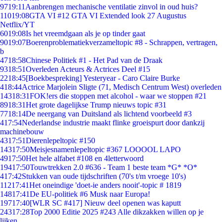
97
19:11
Aanbrengen mechanische ventilatie zinvol in oud huis?
110
19:08
GTA VI #12 GTA VI Extended look 27 Augustus
Netflix/YT
60
19:08
Is het vreemdgaan als je op tinder gaat
90
19:07
Boerenproblematiekverzameltopic #8 - Schrappen, vertragen,
b
47
18:58
Chinese Politiek #1 - Het Pad van de Draak
93
18:51
Overleden Acteurs & Actrices Deel #15
22
18:45
[Boekbespreking] Yesteryear - Caro Claire Burke
4
18:44
Actrice Marjolein Sligte (71, Medisch Centrum West) overleden
143
18:31
FOK!ers die stoppen met alcohol - waar we stoppen #21
89
18:31
Het grote dagelijkse Trump nieuws topic #31
77
18:14
De neergang van Duitsland als lichtend voorbeeld #3
4
17:54
Nederlandse industrie maakt flinke groeispurt door dankzij
machinebouw
43
17:51
Dierenlepeltopic #150
143
17:50
Meisjesnamenlepeltopic #367 LOOOOL LAPO
49
17:50
Het hele alfabet #108 en 4letterwoord
194
17:50
Touwtrekken 2.0 #636 - Team 1 beste team *G* *O*
4
17:42
Stukken van oude tijdschriften (70's t/m vroege 10's)
112
17:41
Het oneindige 'doet-ie anders nooit'-topic # 1819
148
17:41
De EU-politiek #6 Musk naar Europa!
197
17:40
[WLR SC #417] Nieuw deel openen was kaputt
243
17:28
Top 2000 Editie 2025 #243 Alle dikzakken willen op je
lijken