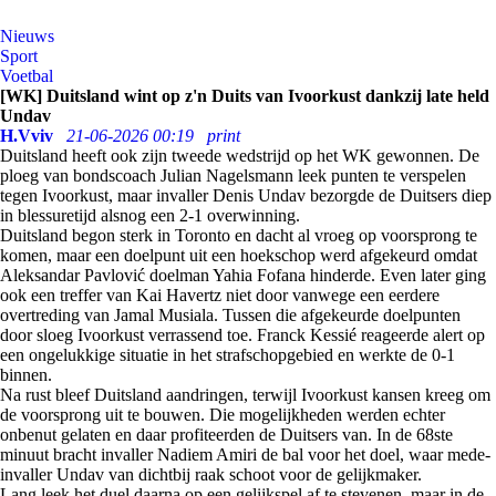
Nieuws
Sport
Voetbal
[WK] Duitsland wint op z'n Duits van Ivoorkust dankzij late held
Undav
H.Vviv
21-06-2026 00:19
print
Duitsland heeft ook zijn tweede wedstrijd op het WK gewonnen. De
ploeg van bondscoach Julian Nagelsmann leek punten te verspelen
tegen Ivoorkust, maar invaller Denis Undav bezorgde de Duitsers diep
in blessuretijd alsnog een 2-1 overwinning.
Duitsland begon sterk in Toronto en dacht al vroeg op voorsprong te
komen, maar een doelpunt uit een hoekschop werd afgekeurd omdat
Aleksandar Pavlović doelman Yahia Fofana hinderde. Even later ging
ook een treffer van Kai Havertz niet door vanwege een eerdere
overtreding van Jamal Musiala. Tussen die afgekeurde doelpunten
door sloeg Ivoorkust verrassend toe. Franck Kessié reageerde alert op
een ongelukkige situatie in het strafschopgebied en werkte de 0-1
binnen.
Na rust bleef Duitsland aandringen, terwijl Ivoorkust kansen kreeg om
de voorsprong uit te bouwen. Die mogelijkheden werden echter
onbenut gelaten en daar profiteerden de Duitsers van. In de 68ste
minuut bracht invaller Nadiem Amiri de bal voor het doel, waar mede-
invaller Undav van dichtbij raak schoot voor de gelijkmaker.
Lang leek het duel daarna op een gelijkspel af te stevenen, maar in de