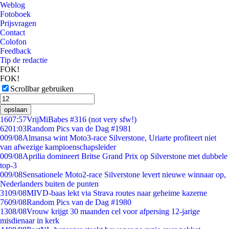
Weblog
Fotoboek
Prijsvragen
Contact
Colofon
Feedback
Tip de redactie
FOK!
FOK!
Scrollbar gebruiken
opslaan
16
07:57
VrijMiBabes #316 (not very sfw!)
62
01:03
Random Pics van de Dag #1981
0
09/08
Almansa wint Moto3-race Silverstone, Uriarte profiteert niet
van afwezige kampioenschapsleider
0
09/08
Aprilia domineert Britse Grand Prix op Silverstone met dubbele
top-3
0
09/08
Sensationele Moto2-race Silverstone levert nieuwe winnaar op,
Nederlanders buiten de punten
31
09/08
MIVD-baas lekt via Strava routes naar geheime kazerne
76
09/08
Random Pics van de Dag #1980
13
08/08
Vrouw krijgt 30 maanden cel voor afpersing 12-jarige
misdienaar in kerk