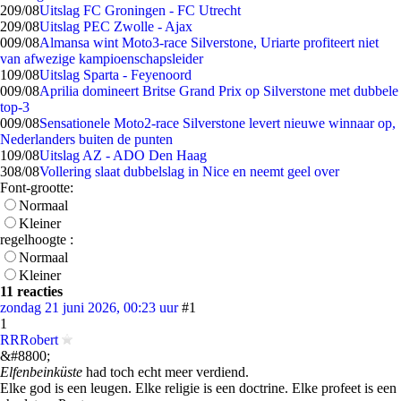
2
09/08
Uitslag FC Groningen - FC Utrecht
2
09/08
Uitslag PEC Zwolle - Ajax
0
09/08
Almansa wint Moto3-race Silverstone, Uriarte profiteert niet
van afwezige kampioenschapsleider
1
09/08
Uitslag Sparta - Feyenoord
0
09/08
Aprilia domineert Britse Grand Prix op Silverstone met dubbele
top-3
0
09/08
Sensationele Moto2-race Silverstone levert nieuwe winnaar op,
Nederlanders buiten de punten
1
09/08
Uitslag AZ - ADO Den Haag
3
08/08
Vollering slaat dubbelslag in Nice en neemt geel over
Font-grootte:
Normaal
Kleiner
regelhoogte :
Normaal
Kleiner
11 reacties
zondag 21 juni 2026, 00:23 uur
#1
1
RRRobert
&#8800;
Elfenbeinküste
had toch echt meer verdiend.
Elke god is een leugen. Elke religie is een doctrine. Elke profeet is een