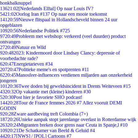
honkbalknuppel
136
21:02
[Nederlands Elftal] Op naar Louis IV?
54
21:02
Oorlog Iran #137 Op naar een mooie toekomst
141
20:59
Nieuwe flitspaal in Hollandscheveld binnen 24 uur
opgeblazen
109
20:56
Nederlandse Politiek #725
97
20:49
Probleem met webshop: verkeerd (veel duurder) product
ontvangen
27
20:49
Natuur en Wild
9
20:48
2023: Kindermoord door Lindsay Clancy: depressie of
voorbedachte rade?
6
20:47
Energietarieven #34
207
20:47
Politieke meme's en spotprenten #11
62
20:45
Manosfeer-influencers verdienen miljarden aan onzekerheid
jongeren
101
20:36
Twee doden bij geweldsincident in Drents Weiteveen #15
43
20:32
Op vakantie met (kleine) kinderen #30
5
20:30
Post hier je favoriete SHO podcast!
144
20:28
Tour de France femmes 2026 #7 Allez vooruit DEMI
GODIN
9
20:28
Zware aardbeving treft Colombia (7+)
187
20:26
Unieke aanpak stopt jarenlange overlast in Rotterdamse wijk
263
20:24
Migranten breken door grens naar Ceuta in Spanje,l #10
109
20:21
De Schatkamer van Beeld & Geluid #4
44
20:17
[NWS] / [POL] Cartoons #7