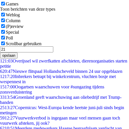
Games
Toon berichten van deze types
Weblog
Column
(P)review
Special
Poll
Scrollbar gebruiken
opslaan
1
21:03
Overijssel wil zwerfkatten afschieten, dierenorganisaties starten
petitie
6
20:47
Nieuwe flitspaal Hollandscheveld binnen 24 uur opgeblazen
12
17:20
Inbrekers betrapt bij winkelcentrum, vluchten bosje met
wespennest in
15
17:00
Oogartsen waarschuwen voor #sungazing tijdens
zonsverduistering
33
13:54
Groenland geeft waarschuwing aan oliebedrijf met Trump-
banden
25
13:27
Copernicus: West-Europa kende heetste juni-juli sinds begin
metingen
59
12:27
Vuurwerkverbod is ingegaan maar veel mensen gaan toch
vuurwerk afsteken, jij ook?
62
10:51
Meerdere medewerkers Haagse begraafplaats verdacht van