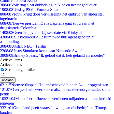
China en Noord-Korea
3
08/08
Vollering slaat dubbelslag in Nice en neemt geel over
19
08/08
Uitslag PSV - Fortuna Sittard
8
08/08
Vrouw krijgt door verwisseling het embryo van ander stel
ingebracht
6
08/08
Nieuwe president De la Espriella gaat strijd aan met
drugskartels Colombia
14
08/08
Geen 'happy end' bij seksdate via Kinky.nl
43
08/08
XR blokkeert A12 ruim twee uur, agent gebeten bij
aanhouding
3
08/08
Uitslag NEC - Telstar
22
08/08
Jesus Simulator komt naar Nintendo Switch
38
08/08
Britney Spears: "Ik geloof dat ik heb gefaald als moeder"
Actieve items
Actieve items
Scrollbar gebruiken
opslaan
6
21:15
Nieuwe flitspaal Hollandscheveld binnen 24 uur opgeblazen
1
21:07
Overijssel wil zwerfkatten afschieten, dierenorganisaties starten
petitie
105
21:04
Manosfeer-influencers verdienen miljarden aan onzekerheid
jongeren
33
21:01
Groenland geeft waarschuwing aan oliebedrijf met Trump-
banden