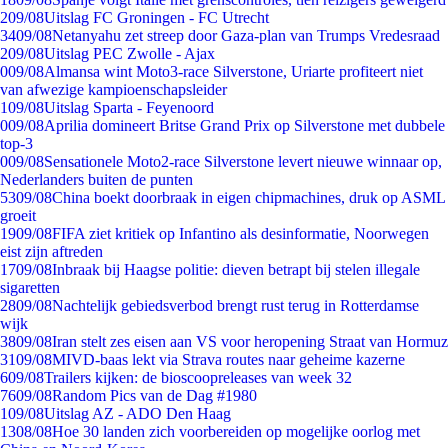
2
09/08
Uitslag FC Groningen - FC Utrecht
34
09/08
Netanyahu zet streep door Gaza-plan van Trumps Vredesraad
2
09/08
Uitslag PEC Zwolle - Ajax
0
09/08
Almansa wint Moto3-race Silverstone, Uriarte profiteert niet
van afwezige kampioenschapsleider
1
09/08
Uitslag Sparta - Feyenoord
0
09/08
Aprilia domineert Britse Grand Prix op Silverstone met dubbele
top-3
0
09/08
Sensationele Moto2-race Silverstone levert nieuwe winnaar op,
Nederlanders buiten de punten
53
09/08
China boekt doorbraak in eigen chipmachines, druk op ASML
groeit
19
09/08
FIFA ziet kritiek op Infantino als desinformatie, Noorwegen
eist zijn aftreden
17
09/08
Inbraak bij Haagse politie: dieven betrapt bij stelen illegale
sigaretten
28
09/08
Nachtelijk gebiedsverbod brengt rust terug in Rotterdamse
wijk
38
09/08
Iran stelt zes eisen aan VS voor heropening Straat van Hormuz
31
09/08
MIVD-baas lekt via Strava routes naar geheime kazerne
6
09/08
Trailers kijken: de bioscoopreleases van week 32
76
09/08
Random Pics van de Dag #1980
1
09/08
Uitslag AZ - ADO Den Haag
13
08/08
Hoe 30 landen zich voorbereiden op mogelijke oorlog met