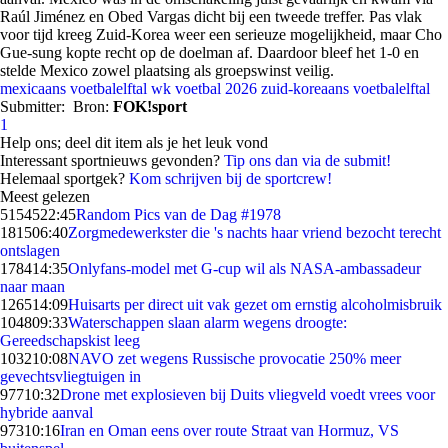
Raúl Jiménez en Obed Vargas dicht bij een tweede treffer. Pas vlak
voor tijd kreeg Zuid-Korea weer een serieuze mogelijkheid, maar Cho
Gue-sung kopte recht op de doelman af. Daardoor bleef het 1-0 en
stelde Mexico zowel plaatsing als groepswinst veilig.
mexicaans voetbalelftal
wk voetbal 2026
zuid-koreaans voetbalelftal
Submitter:
Bron:
FOK!sport
1
Help ons; deel dit item als je het leuk vond
Interessant sportnieuws gevonden?
Tip ons dan via de submit!
Helemaal sportgek?
Kom schrijven bij de sportcrew!
Meest gelezen
51545
22:45
Random Pics van de Dag #1978
1815
06:40
Zorgmedewerkster die 's nachts haar vriend bezocht terecht
ontslagen
1784
14:35
Onlyfans-model met G-cup wil als NASA-ambassadeur
naar maan
1265
14:09
Huisarts per direct uit vak gezet om ernstig alcoholmisbruik
1048
09:33
Waterschappen slaan alarm wegens droogte:
Gereedschapskist leeg
1032
10:08
NAVO zet wegens Russische provocatie 250% meer
gevechtsvliegtuigen in
977
10:32
Drone met explosieven bij Duits vliegveld voedt vrees voor
hybride aanval
973
10:16
Iran en Oman eens over route Straat van Hormuz, VS