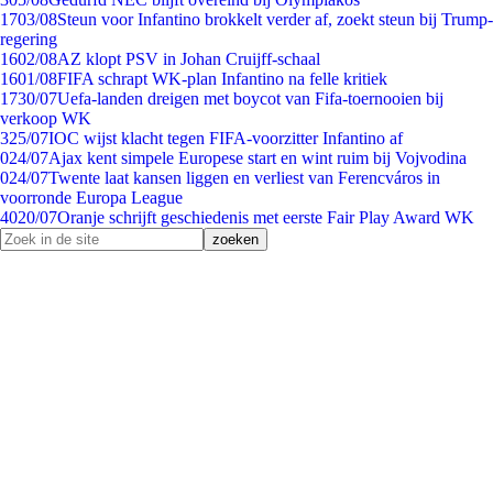
17
03/08
Steun voor Infantino brokkelt verder af, zoekt steun bij Trump-
regering
16
02/08
AZ klopt PSV in Johan Cruijff-schaal
16
01/08
FIFA schrapt WK-plan Infantino na felle kritiek
17
30/07
Uefa-landen dreigen met boycot van Fifa-toernooien bij
verkoop WK
3
25/07
IOC wijst klacht tegen FIFA-voorzitter Infantino af
0
24/07
Ajax kent simpele Europese start en wint ruim bij Vojvodina
0
24/07
Twente laat kansen liggen en verliest van Ferencváros in
voorronde Europa League
40
20/07
Oranje schrijft geschiedenis met eerste Fair Play Award WK