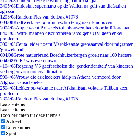
21
05/08
Tanken in België wordt nóg aantrekkelijker
34
05/08
Dirk sluit supermarkt op de Wallen na golf van diefstal en
agressie
12
05/08
Random Pics van de Dag #1976
6
04/08
Kraftwerk brengt ruimteschip terug naar Eindhoven
20
04/08
Apple vecht Britse eis tot inbouwen backdoor in iCloud aan
84
04/08
'Witte' mannen discrimineren is volgens OM geen enkel
probleem
30
04/08
Ceuta-leider noemt Marokkaanse grensaanval door migranten
'gruweldaad'
6
04/08
Grote natuurbrand Boschhuizerbergen groeit naar 100 hectare
6
04/08
FOK! was even down
41
04/08
Regering VS geeft scholen die 'genderidentiteit' van kinderen
verbergen voor ouders ultimatum
59
04/08
Vrouw die asielzoekers hielp in Athene vermoord door
Afghaanse asielzoeker
25
04/08
Lekker op vakantie naar Afghanistan volgens Taliban geen
probleem
23
04/08
Random Pics van de Dag #1975
Laatste items
Laatste items
Toon berichten uit deze thema's
Actueel
Entertainment
Sport