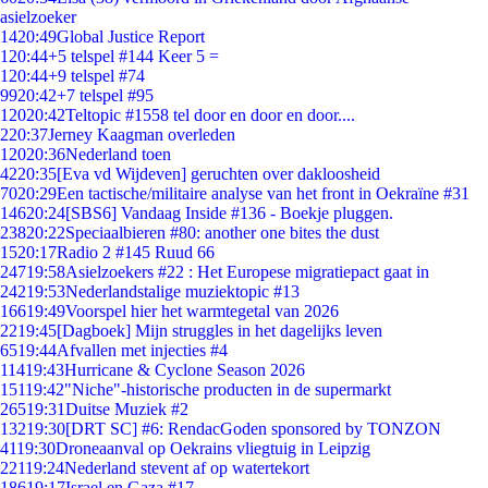
asielzoeker
14
20:49
Global Justice Report
1
20:44
+5 telspel #144 Keer 5 =
1
20:44
+9 telspel #74
99
20:42
+7 telspel #95
120
20:42
Teltopic #1558 tel door en door en door....
2
20:37
Jerney Kaagman overleden
120
20:36
Nederland toen
42
20:35
[Eva vd Wijdeven] geruchten over dakloosheid
70
20:29
Een tactische/militaire analyse van het front in Oekraïne #31
146
20:24
[SBS6] Vandaag Inside #136 - Boekje pluggen.
238
20:22
Speciaalbieren #80: another one bites the dust
15
20:17
Radio 2 #145 Ruud 66
247
19:58
Asielzoekers #22 : Het Europese migratiepact gaat in
242
19:53
Nederlandstalige muziektopic #13
166
19:49
Voorspel hier het warmtegetal van 2026
22
19:45
[Dagboek] Mijn struggles in het dagelijks leven
65
19:44
Afvallen met injecties #4
114
19:43
Hurricane & Cyclone Season 2026
151
19:42
"Niche"-historische producten in de supermarkt
265
19:31
Duitse Muziek #2
132
19:30
[DRT SC] #6: RendacGoden sponsored by TONZON
41
19:30
Droneaanval op Oekrains vliegtuig in Leipzig
221
19:24
Nederland stevent af op watertekort
186
19:17
Israel en Gaza #17