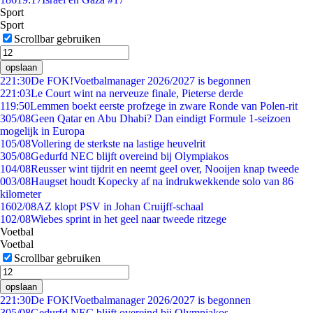
Sport
Sport
Scrollbar gebruiken
opslaan
2
21:30
De FOK!Voetbalmanager 2026/2027 is begonnen
2
21:03
Le Court wint na nerveuze finale, Pieterse derde
1
19:50
Lemmen boekt eerste profzege in zware Ronde van Polen-rit
3
05/08
Geen Qatar en Abu Dhabi? Dan eindigt Formule 1-seizoen
mogelijk in Europa
1
05/08
Vollering de sterkste na lastige heuvelrit
3
05/08
Gedurfd NEC blijft overeind bij Olympiakos
1
04/08
Reusser wint tijdrit en neemt geel over, Nooijen knap tweede
0
03/08
Haugset houdt Kopecky af na indrukwekkende solo van 86
kilometer
16
02/08
AZ klopt PSV in Johan Cruijff-schaal
1
02/08
Wiebes sprint in het geel naar tweede ritzege
Voetbal
Voetbal
Scrollbar gebruiken
opslaan
2
21:30
De FOK!Voetbalmanager 2026/2027 is begonnen
3
05/08
Gedurfd NEC blijft overeind bij Olympiakos