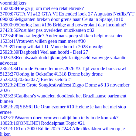
vooruitkijkers
15
00:08
Hoe ga jij om met een relatiebreuk?
37
00:07
GTA VI #12 GTA VI Extended look 27 Augustus Netflix/YT
69
00:06
Migranten breken door grens naar Ceuta in Spanje,l #10
185
00:05
Oorlog Iran #136 Bridge and powerplant day incoming?
274
23:56
Post hier pas overleden muzikanten #32
17
23:49
Pinda-allergie? Andermans poep slikken helpt misschien
15
23:41
Vrouwen willen geen man meer #30
5
23:39
Trump wil dat J.D. Vance hem in 2028 opvolgt
259
23:39
[Dagboek] Veel aan hoofd - Deel 27
10
23:38
Rechtszaak dodelijk ongeluk uitgesteld vanwege vakantie
advocaat
236
23:34
Tour de France femmes 2026 #3 Tijd voor de borstcrawl
51
23:27
Oorlog in Oekraïne #1318 Drone baby drone
25
23:24
[2026/2027] Eredivisietoto #1
203
23:24
Het Grote Songfestivalfeest Ziggo Dome #5 13 november
2026
20
23:23
Capibara's wandelen doodleuk het Braziliaanse parlement
binnen
188
23:20
[SBS6] De Oranjezomer #10 Helene je kan het niet stop
ermee
18
23:19
Waarom doen vrouwen altijd hun telly in de kontzak?
180
23:16
[ONLINE] Roddelpraat Topic #21
233
23:16
Top 2000 Editie 2025 #243 Alle dikzakken willen op je
lijken