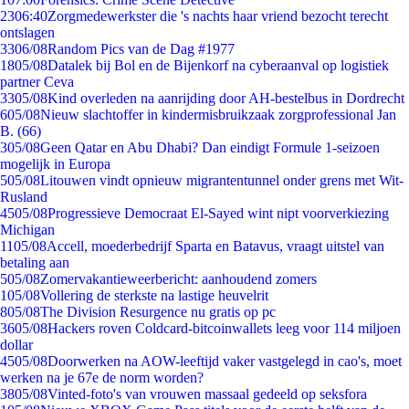
23
06:40
Zorgmedewerkster die 's nachts haar vriend bezocht terecht
ontslagen
33
06/08
Random Pics van de Dag #1977
18
05/08
Datalek bij Bol en de Bijenkorf na cyberaanval op logistiek
partner Ceva
33
05/08
Kind overleden na aanrijding door AH-bestelbus in Dordrecht
6
05/08
Nieuw slachtoffer in kindermisbruikzaak zorgprofessional Jan
B. (66)
3
05/08
Geen Qatar en Abu Dhabi? Dan eindigt Formule 1-seizoen
mogelijk in Europa
5
05/08
Litouwen vindt opnieuw migrantentunnel onder grens met Wit-
Rusland
45
05/08
Progressieve Democraat El-Sayed wint nipt voorverkiezing
Michigan
11
05/08
Accell, moederbedrijf Sparta en Batavus, vraagt uitstel van
betaling aan
5
05/08
Zomervakantieweerbericht: aanhoudend zomers
1
05/08
Vollering de sterkste na lastige heuvelrit
8
05/08
The Division Resurgence nu gratis op pc
36
05/08
Hackers roven Coldcard-bitcoinwallets leeg voor 114 miljoen
dollar
45
05/08
Doorwerken na AOW-leeftijd vaker vastgelegd in cao's, moet
werken na je 67e de norm worden?
38
05/08
Vinted-foto's van vrouwen massaal gedeeld op seksfora