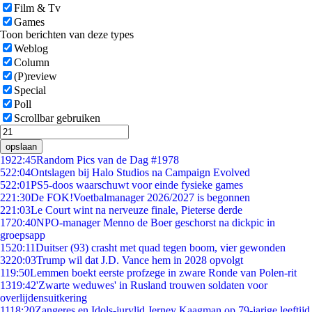
Film & Tv
Games
Toon berichten van deze types
Weblog
Column
(P)review
Special
Poll
Scrollbar gebruiken
opslaan
19
22:45
Random Pics van de Dag #1978
5
22:04
Ontslagen bij Halo Studios na Campaign Evolved
5
22:01
PS5-doos waarschuwt voor einde fysieke games
2
21:30
De FOK!Voetbalmanager 2026/2027 is begonnen
2
21:03
Le Court wint na nerveuze finale, Pieterse derde
17
20:40
NPO-manager Menno de Boer geschorst na dickpic in
groepsapp
15
20:11
Duitser (93) crasht met quad tegen boom, vier gewonden
32
20:03
Trump wil dat J.D. Vance hem in 2028 opvolgt
1
19:50
Lemmen boekt eerste profzege in zware Ronde van Polen-rit
13
19:42
'Zwarte weduwes' in Rusland trouwen soldaten voor
overlijdensuitkering
11
18:20
Zangeres en Idols-jurylid Jerney Kaagman op 79-jarige leeftijd