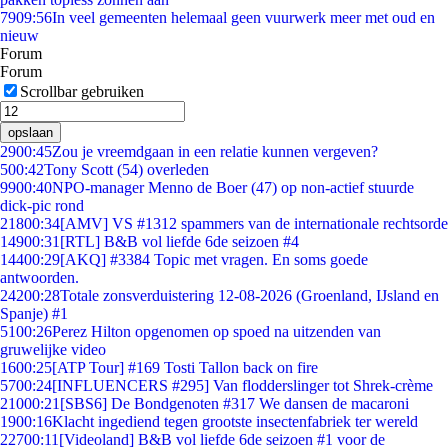
79
09:56
In veel gemeenten helemaal geen vuurwerk meer met oud en
nieuw
Forum
Forum
Scrollbar gebruiken
opslaan
29
00:45
Zou je vreemdgaan in een relatie kunnen vergeven?
5
00:42
Tony Scott (54) overleden
99
00:40
NPO-manager Menno de Boer (47) op non-actief stuurde
dick-pic rond
218
00:34
[AMV] VS #1312 spammers van de internationale rechtsorde
149
00:31
[RTL] B&B vol liefde 6de seizoen #4
144
00:29
[AKQ] #3384 Topic met vragen. En soms goede
antwoorden.
242
00:28
Totale zonsverduistering 12-08-2026 (Groenland, IJsland en
Spanje) #1
51
00:26
Perez Hilton opgenomen op spoed na uitzenden van
gruwelijke video
16
00:25
[ATP Tour] #169 Tosti Tallon back on fire
57
00:24
[INFLUENCERS #295] Van flodderslinger tot Shrek-crème
210
00:21
[SBS6] De Bondgenoten #317 We dansen de macaroni
19
00:16
Klacht ingediend tegen grootste insectenfabriek ter wereld
227
00:11
[Videoland] B&B vol liefde 6de seizoen #1 voor de