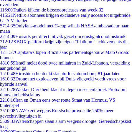
overleden
1
16:00
Trailers kijken: de bioscoopreleases van week 32
4
15:21
Netflix-abonnees krijgen exclusieve early access tot uitgebreide
GTA VI trailer
57
14:35
Onlyfans-model met G-cup wil als NASA-ambassadeur naar
maan
22
14:09
Huisarts per direct uit vak gezet om ernstig alcoholmisbruik
2
12:12
XBOX platform krijgt zijn eigen "Platinum" achievements dit
jaar
12
11:27
Capibara's lopen Braziliaans parlementsgebouw Mato Grosso
binnen
48
10:59
Israël meldt dood twee militairen in Zuid-Libanon, vergelding
aangekondigd
15
10:48
Hiroshima herdenkt slachtoffers atoombom, 81 jaar later
16
10:32
Drone met explosieven bij Duits vliegveld voedt vrees voor
hybride aanval
32
10:28
Wakker Dier dient klacht in tegen insectenfabriek Protix om
duurzaamheidsclaims
22
10:16
Iran en Oman eens over route Straat van Hormuz, VS
buitenspel
25
10:08
NAVO zet wegens Russische provocatie 250% meer
gevechtsvliegtuigen in
55
09:33
Waterschappen slaan alarm wegens droogte: Gereedschapskist
leeg
1
07:00
Forensics: Crime Scene Detective