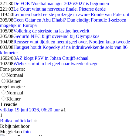
2
21:30
De FOK!Voetbalmanager 2026/2027 is begonnen
2
21:03
Le Court wint na nerveuze finale, Pieterse derde
1
19:50
Lemmen boekt eerste profzege in zware Ronde van Polen-rit
3
05/08
Geen Qatar en Abu Dhabi? Dan eindigt Formule 1-seizoen
mogelijk in Europa
1
05/08
Vollering de sterkste na lastige heuvelrit
3
05/08
Gedurfd NEC blijft overeind bij Olympiakos
1
04/08
Reusser wint tijdrit en neemt geel over, Nooijen knap tweede
0
03/08
Haugset houdt Kopecky af na indrukwekkende solo van 86
kilometer
16
02/08
AZ klopt PSV in Johan Cruijff-schaal
1
02/08
Wiebes sprint in het geel naar tweede ritzege
Font-grootte:
Normaal
Kleiner
regelhoogte :
Normaal
Kleiner
1 reactie
vrijdag 19 juni 2026, 06:20 uur
#1
1
Buikschuiftekkel
Ik bijt niet hoor
Meggiekoo
foto