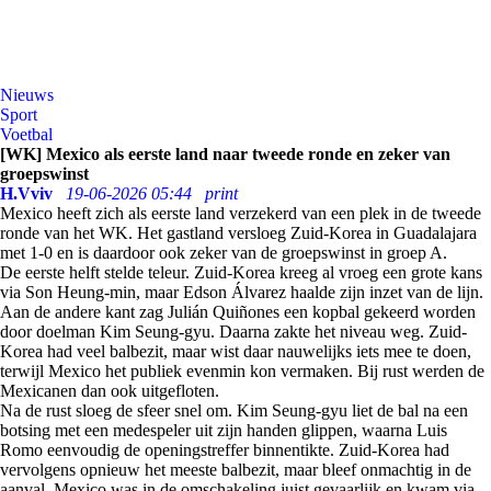
Nieuws
Sport
Voetbal
[WK] Mexico als eerste land naar tweede ronde en zeker van
groepswinst
H.Vviv
19-06-2026 05:44
print
Mexico heeft zich als eerste land verzekerd van een plek in de tweede
ronde van het WK. Het gastland versloeg Zuid-Korea in Guadalajara
met 1-0 en is daardoor ook zeker van de groepswinst in groep A.
De eerste helft stelde teleur. Zuid-Korea kreeg al vroeg een grote kans
via Son Heung-min, maar Edson Álvarez haalde zijn inzet van de lijn.
Aan de andere kant zag Julián Quiñones een kopbal gekeerd worden
door doelman Kim Seung-gyu. Daarna zakte het niveau weg. Zuid-
Korea had veel balbezit, maar wist daar nauwelijks iets mee te doen,
terwijl Mexico het publiek evenmin kon vermaken. Bij rust werden de
Mexicanen dan ook uitgefloten.
Na de rust sloeg de sfeer snel om. Kim Seung-gyu liet de bal na een
botsing met een medespeler uit zijn handen glippen, waarna Luis
Romo eenvoudig de openingstreffer binnentikte. Zuid-Korea had
vervolgens opnieuw het meeste balbezit, maar bleef onmachtig in de
aanval. Mexico was in de omschakeling juist gevaarlijk en kwam via