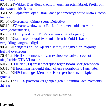
buitenspel
970
10:28
Wakker Dier dient klacht in tegen insectenfabriek Protix om
duurzaamheidsclaims
951
11:27
Capibara's lopen Braziliaans parlementsgebouw Mato Grosso
binnen
914
07:00
Forensics: Crime Scene Detective
868
19:42
'Zwarte weduwes' in Rusland trouwen soldaten voor
overlijdensuitkering
852
20:03
Trump wil dat J.D. Vance hem in 2028 opvolgt
844
10:59
Israël meldt dood twee militairen in Zuid-Libanon,
vergelding aangekondigd
806
18:20
Zangeres en Idols-jurylid Jerney Kaagman op 79-jarige
leeftijd overleden
769
15:21
Netflix-abonnees krijgen exclusieve early access tot
uitgebreide GTA VI trailer
641
20:11
Duitser (93) crasht met quad tegen boom, vier gewonden
638
10:48
Hiroshima herdenkt slachtoffers atoombom, 81 jaar later
573
20:40
NPO-manager Menno de Boer geschorst na dickpic in
groepsapp
457
12:12
XBOX platform krijgt zijn eigen "Platinum" achievements
dit jaar
▼ Advertentie door Refinery89
Lees ook