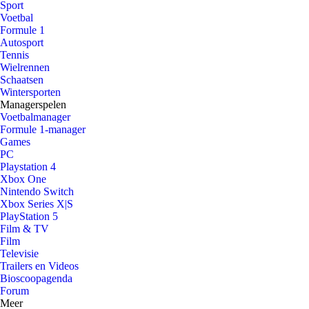
Sport
Voetbal
Formule 1
Autosport
Tennis
Wielrennen
Schaatsen
Wintersporten
Managerspelen
Voetbalmanager
Formule 1-manager
Games
PC
Playstation 4
Xbox One
Nintendo Switch
Xbox Series X|S
PlayStation 5
Film & TV
Film
Televisie
Trailers en Videos
Bioscoopagenda
Forum
Meer