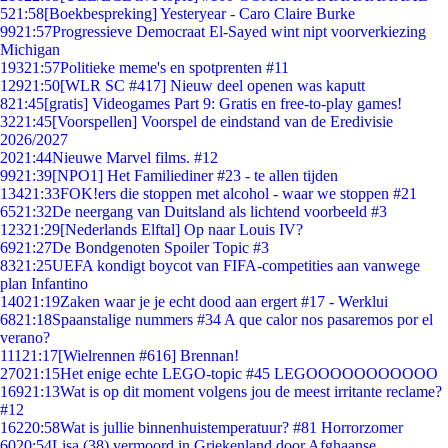
5
21:58
[Boekbespreking] Yesteryear - Caro Claire Burke
99
21:57
Progressieve Democraat El-Sayed wint nipt voorverkiezing
Michigan
193
21:57
Politieke meme's en spotprenten #11
129
21:50
[WLR SC #417] Nieuw deel openen was kaputt
8
21:45
[gratis] Videogames Part 9: Gratis en free-to-play games!
32
21:45
[Voorspellen] Voorspel de eindstand van de Eredivisie
2026/2027
20
21:44
Nieuwe Marvel films. #12
99
21:39
[NPO1] Het Familiediner #23 - te allen tijden
134
21:33
FOK!ers die stoppen met alcohol - waar we stoppen #21
65
21:32
De neergang van Duitsland als lichtend voorbeeld #3
123
21:29
[Nederlands Elftal] Op naar Louis IV?
69
21:27
De Bondgenoten Spoiler Topic #3
83
21:25
UEFA kondigt boycot van FIFA-competities aan vanwege
plan Infantino
140
21:19
Zaken waar je je echt dood aan ergert #17 - Werklui
68
21:18
Spaanstalige nummers #34 A que calor nos pasaremos por el
verano?
111
21:17
[Wielrennen #616] Brennan!
270
21:15
Het enige echte LEGO-topic #45 LEGOOOOOOOOOOO
169
21:13
Wat is op dit moment volgens jou de meest irritante reclame?
#12
162
20:58
Wat is jullie binnenhuistemperatuur? #81 Horrorzomer
60
20:54
Lisa (38) vermoord in Griekenland door Afghaanse