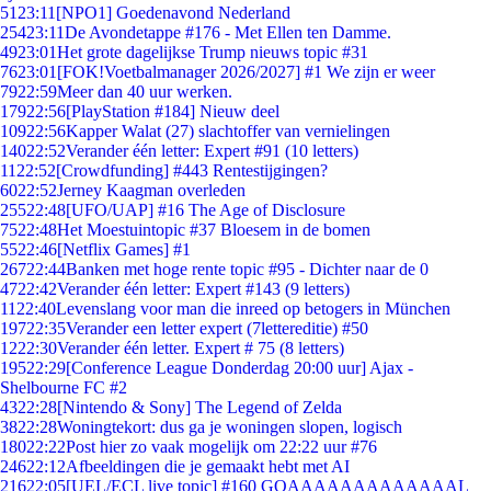
51
23:11
[NPO1] Goedenavond Nederland
254
23:11
De Avondetappe #176 - Met Ellen ten Damme.
49
23:01
Het grote dagelijkse Trump nieuws topic #31
76
23:01
[FOK!Voetbalmanager 2026/2027] #1 We zijn er weer
79
22:59
Meer dan 40 uur werken.
179
22:56
[PlayStation #184] Nieuw deel
109
22:56
Kapper Walat (27) slachtoffer van vernielingen
140
22:52
Verander één letter: Expert #91 (10 letters)
11
22:52
[Crowdfunding] #443 Rentestijgingen?
60
22:52
Jerney Kaagman overleden
255
22:48
[UFO/UAP] #16 The Age of Disclosure
75
22:48
Het Moestuintopic #37 Bloesem in de bomen
55
22:46
[Netflix Games] #1
267
22:44
Banken met hoge rente topic #95 - Dichter naar de 0
47
22:42
Verander één letter: Expert #143 (9 letters)
11
22:40
Levenslang voor man die inreed op betogers in München
197
22:35
Verander een letter expert (7lettereditie) #50
12
22:30
Verander één letter. Expert # 75 (8 letters)
195
22:29
[Conference League Donderdag 20:00 uur] Ajax -
Shelbourne FC #2
43
22:28
[Nintendo & Sony] The Legend of Zelda
38
22:28
Woningtekort: dus ga je woningen slopen, logisch
180
22:22
Post hier zo vaak mogelijk om 22:22 uur #76
246
22:12
Afbeeldingen die je gemaakt hebt met AI
216
22:05
[UEL/ECL live topic] #160 GOAAAAAAAAAAAAAL