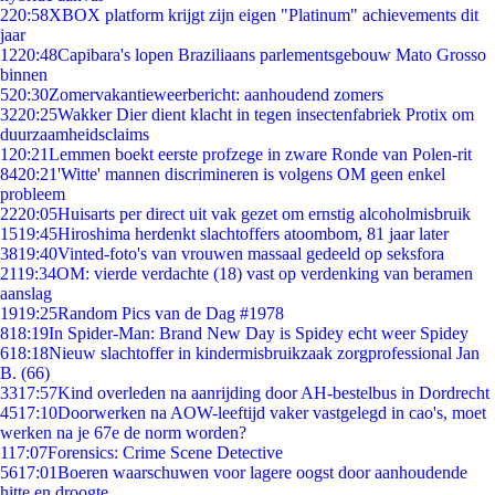
2
20:58
XBOX platform krijgt zijn eigen "Platinum" achievements dit
jaar
12
20:48
Capibara's lopen Braziliaans parlementsgebouw Mato Grosso
binnen
5
20:30
Zomervakantieweerbericht: aanhoudend zomers
32
20:25
Wakker Dier dient klacht in tegen insectenfabriek Protix om
duurzaamheidsclaims
1
20:21
Lemmen boekt eerste profzege in zware Ronde van Polen-rit
84
20:21
'Witte' mannen discrimineren is volgens OM geen enkel
probleem
22
20:05
Huisarts per direct uit vak gezet om ernstig alcoholmisbruik
15
19:45
Hiroshima herdenkt slachtoffers atoombom, 81 jaar later
38
19:40
Vinted-foto's van vrouwen massaal gedeeld op seksfora
21
19:34
OM: vierde verdachte (18) vast op verdenking van beramen
aanslag
19
19:25
Random Pics van de Dag #1978
8
18:19
In Spider-Man: Brand New Day is Spidey echt weer Spidey
6
18:18
Nieuw slachtoffer in kindermisbruikzaak zorgprofessional Jan
B. (66)
33
17:57
Kind overleden na aanrijding door AH-bestelbus in Dordrecht
45
17:10
Doorwerken na AOW-leeftijd vaker vastgelegd in cao's, moet
werken na je 67e de norm worden?
1
17:07
Forensics: Crime Scene Detective
56
17:01
Boeren waarschuwen voor lagere oogst door aanhoudende
hitte en droogte