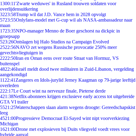
13
00:11
'Zwarte weduwes' in Rusland trouwen soldaten voor
overlijdensuitkering
32
23:58
Trump wil dat J.D. Vance hem in 2028 opvolgt
57
23:55
Onlyfans-model met G-cup wil als NASA-ambassadeur naar
maan
17
23:35
NPO-manager Menno de Boer geschorst na dickpic in
groepsapp
5
23:26
Ontslagen bij Halo Studios na Campaign Evolved
25
22:56
NAVO zet wegens Russische provocatie 250% meer
gevechtsvliegtuigen in
22
22:50
Iran en Oman eens over route Straat van Hormuz, VS
buitenspel
48
22:46
Israël meldt dood twee militairen in Zuid-Libanon, vergelding
aangekondigd
11
22:41
Zangeres en Idols-jurylid Jerney Kaagman op 79-jarige leeftijd
overleden
2
22:17
Le Court wint na nerveuze finale, Pieterse derde
4
21:38
Netflix-abonnees krijgen exclusieve early access tot uitgebreide
GTA VI trailer
55
21:25
Waterschappen slaan alarm wegens droogte: Gereedschapskist
leeg
45
21:00
Progressieve Democraat El-Sayed wint nipt voorverkiezing
Michigan
16
21:00
Drone met explosieven bij Duits vliegveld voedt vrees voor
hybride aanval