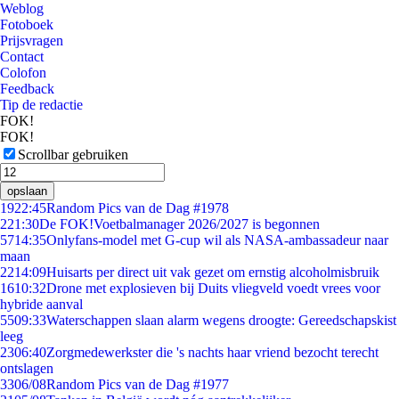
Weblog
Fotoboek
Prijsvragen
Contact
Colofon
Feedback
Tip de redactie
FOK!
FOK!
Scrollbar gebruiken
opslaan
19
22:45
Random Pics van de Dag #1978
2
21:30
De FOK!Voetbalmanager 2026/2027 is begonnen
57
14:35
Onlyfans-model met G-cup wil als NASA-ambassadeur naar
maan
22
14:09
Huisarts per direct uit vak gezet om ernstig alcoholmisbruik
16
10:32
Drone met explosieven bij Duits vliegveld voedt vrees voor
hybride aanval
55
09:33
Waterschappen slaan alarm wegens droogte: Gereedschapskist
leeg
23
06:40
Zorgmedewerkster die 's nachts haar vriend bezocht terecht
ontslagen
33
06/08
Random Pics van de Dag #1977