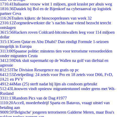
17
16:41
Italiaanse vrouw wint 1 miljoen, gooit kraslot per abuis weg
18
16:36
Datalek bij Bol en de Bijenkorf na cyberaanval op logistiek
partner Ceva
1
16:26
Trailers kijken: de bioscoopreleases van week 32
23
16:12
Zorgmedewerkster die 's nachts haar vriend bezocht terecht
ontslagen
36
15:56
Hackers roven Coldcard-bitcoinwallets leeg voor 114 miljoen
dollar
3
15:13
Geen Qatar en Abu Dhabi? Dan eindigt Formule 1-seizoen
mogelijk in Europa
31
13:00
Spaanse politie: minstens tien voor terrorisme veroordeelden
onder migranten Ceuta
34
12:59
Dirk sluit supermarkt op de Wallen na golf van diefstal en
agressie
8
12:53
The Division Resurgence nu gratis op pc
64
12:53
Zetelpeiling: 24 zetels voor Pro en 18 zetels voor D66, FvD,
JA21 en PVV
49
12:44
Man (25) sterft nadat hij lijm als condoom gebruikt
5
12:43
Litouwen vindt opnieuw migrantentunnel onder grens met Wit-
Rusland
33
11:13
Random Pics van de Dag #1977
11
10:20
Accell, moederbedrijf Sparta en Batavus, vraagt uitstel van
betaling aan
90
09:59
'Belgische' jongeren terroriseren Galderse Meren, maar Boa's
pakken topless zonnen aan