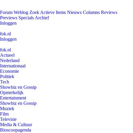
Forum
Weblog
Zoek
Actieve Items
Nieuws
Columns
Reviews
Previews
Specials
Archief
Inloggen
fok.nl
Inloggen
fok.nl
Actueel
Nederland
Internationaal
Economie
Politiek
Tech
Showbiz en Gossip
Opmerkelijk
Entertainment
Showbiz en Gossip
Muziek
Film
Televisie
Media & Cultuur
Bioscoopagenda