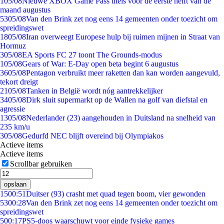
1
05/08
Nieuwe XBOX Game Pass titels voor de eerste helft van de
maand augustus
53
05/08
Van den Brink zet nog eens 14 gemeenten onder toezicht om
spreidingswet
18
05/08
Iran overweegt Europese hulp bij ruimen mijnen in Straat van
Hormuz
3
05/08
EA Sports FC 27 toont The Grounds-modus
1
05/08
Gears of War: E-Day open beta begint 6 augustus
36
05/08
Pentagon verbruikt meer raketten dan kan worden aangevuld,
tekort dreigt
21
05/08
Tanken in België wordt nóg aantrekkelijker
34
05/08
Dirk sluit supermarkt op de Wallen na golf van diefstal en
agressie
13
05/08
Nederlander (23) aangehouden in Duitsland na snelheid van
235 km/u
3
05/08
Gedurfd NEC blijft overeind bij Olympiakos
Actieve items
Actieve items
Scrollbar gebruiken
opslaan
15
00:51
Duitser (93) crasht met quad tegen boom, vier gewonden
53
00:28
Van den Brink zet nog eens 14 gemeenten onder toezicht om
spreidingswet
5
00:17
PS5-doos waarschuwt voor einde fysieke games