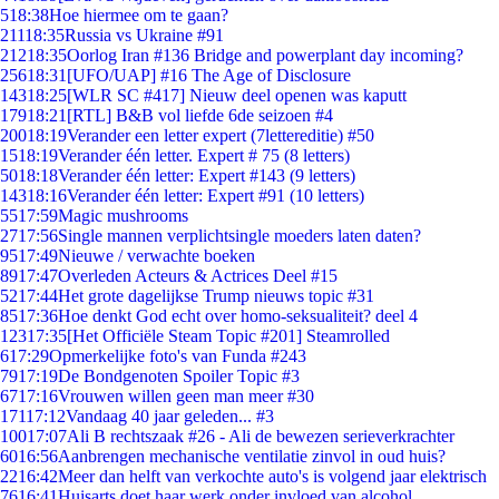
5
18:38
Hoe hiermee om te gaan?
211
18:35
Russia vs Ukraine #91
212
18:35
Oorlog Iran #136 Bridge and powerplant day incoming?
256
18:31
[UFO/UAP] #16 The Age of Disclosure
143
18:25
[WLR SC #417] Nieuw deel openen was kaputt
179
18:21
[RTL] B&B vol liefde 6de seizoen #4
200
18:19
Verander een letter expert (7lettereditie) #50
15
18:19
Verander één letter. Expert # 75 (8 letters)
50
18:18
Verander één letter: Expert #143 (9 letters)
143
18:16
Verander één letter: Expert #91 (10 letters)
55
17:59
Magic mushrooms
27
17:56
Single mannen verplichtsingle moeders laten daten?
95
17:49
Nieuwe / verwachte boeken
89
17:47
Overleden Acteurs & Actrices Deel #15
52
17:44
Het grote dagelijkse Trump nieuws topic #31
85
17:36
Hoe denkt God echt over homo-seksualiteit? deel 4
123
17:35
[Het Officiële Steam Topic #201] Steamrolled
6
17:29
Opmerkelijke foto's van Funda #243
79
17:19
De Bondgenoten Spoiler Topic #3
67
17:16
Vrouwen willen geen man meer #30
171
17:12
Vandaag 40 jaar geleden... #3
100
17:07
Ali B rechtszaak #26 - Ali de bewezen serieverkrachter
60
16:56
Aanbrengen mechanische ventilatie zinvol in oud huis?
22
16:42
Meer dan helft van verkochte auto's is volgend jaar elektrisch
76
16:41
Huisarts doet haar werk onder invloed van alcohol