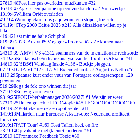
278
19:48
Post hier pas overleden muzikanten #32
167
19:47
Ajax is een parodie op een voetbalclub #7 Vuurwerkjes
13
19:46
William Orbit overleden
49
19:46
Woningtekort: dus ga je woningen slopen, logisch
241
19:46
Top 2000 Editie 2025 #243 Alle dikzakken willen op je
lijken
4
19:42
Last minute balie Schiphol
8
19:39
[2023] Australië: Voyager - Promise #2 - Ze komen naar
Tilburg
243
19:39
[AMV] VS #1312 spammers van de internationale rechtsorde
74
19:36
Een tactische/militaire analyse van het front in Oekraïne #31
148
19:32
[SBS6] Vandaag Inside #136 - Boekje pluggen.
67
19:31
GTA VI #12 GTA VI Extended look 27 Augustus Netflix/YT
11
19:29
Spaanse kust onder vuur van Portugese oorlogsschepen: 120
gewonden
5
19:29
Ik ga de fok-toto winnen dit jaar
37
19:28
Eeuwig voortleven
93
19:25
[FOK!Voetbalmanager 2026/2027] #1 We zijn er weer
273
19:25
Het enige echte LEGO-topic #45 LEGOOOOOOOOOOO
197
19:24
Politieke meme's en spotprenten #11
14
19:18
Miljarden naar Europese AI-start-ups: Nederland profiteert
flink mee
20
19:17
[ATP Tour] #169 Tosti Tallon back on fire
23
19:14
Op vakantie met (kleine) kinderen #30
235
19:13
Frontpage Feedback Topic #60