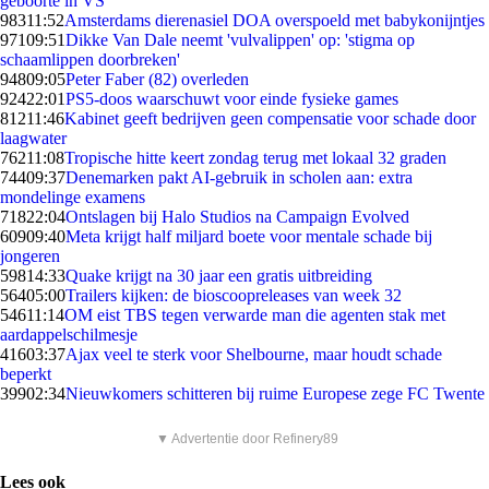
geboorte in VS
983
11:52
Amsterdams dierenasiel DOA overspoeld met babykonijntjes
971
09:51
Dikke Van Dale neemt 'vulvalippen' op: 'stigma op
schaamlippen doorbreken'
948
09:05
Peter Faber (82) overleden
924
22:01
PS5-doos waarschuwt voor einde fysieke games
812
11:46
Kabinet geeft bedrijven geen compensatie voor schade door
laagwater
762
11:08
Tropische hitte keert zondag terug met lokaal 32 graden
744
09:37
Denemarken pakt AI-gebruik in scholen aan: extra
mondelinge examens
718
22:04
Ontslagen bij Halo Studios na Campaign Evolved
609
09:40
Meta krijgt half miljard boete voor mentale schade bij
jongeren
598
14:33
Quake krijgt na 30 jaar een gratis uitbreiding
564
05:00
Trailers kijken: de bioscoopreleases van week 32
546
11:14
OM eist TBS tegen verwarde man die agenten stak met
aardappelschilmesje
416
03:37
Ajax veel te sterk voor Shelbourne, maar houdt schade
beperkt
399
02:34
Nieuwkomers schitteren bij ruime Europese zege FC Twente
▼ Advertentie door Refinery89
Lees ook