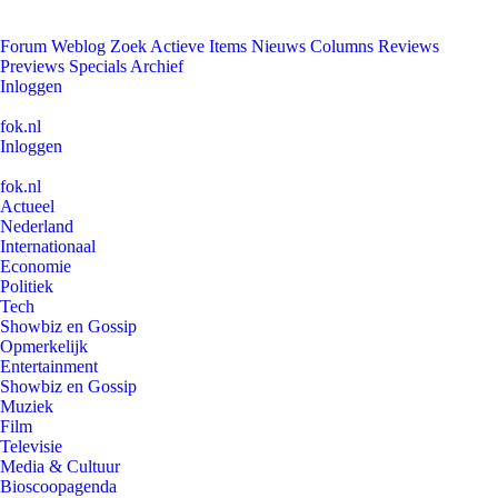
Forum
Weblog
Zoek
Actieve Items
Nieuws
Columns
Reviews
Previews
Specials
Archief
Inloggen
fok.nl
Inloggen
fok.nl
Actueel
Nederland
Internationaal
Economie
Politiek
Tech
Showbiz en Gossip
Opmerkelijk
Entertainment
Showbiz en Gossip
Muziek
Film
Televisie
Media & Cultuur
Bioscoopagenda