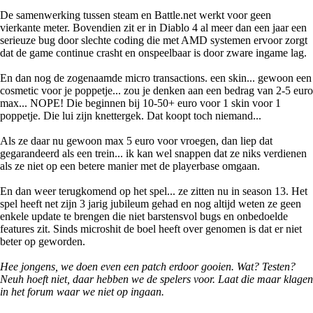
De samenwerking tussen steam en Battle.net werkt voor geen
vierkante meter. Bovendien zit er in Diablo 4 al meer dan een jaar een
serieuze bug door slechte coding die met AMD systemen ervoor zorgt
dat de game continue crasht en onspeelbaar is door zware ingame lag.
En dan nog de zogenaamde micro transactions. een skin... gewoon een
cosmetic voor je poppetje... zou je denken aan een bedrag van 2-5 euro
max... NOPE! Die beginnen bij 10-50+ euro voor 1 skin voor 1
poppetje. Die lui zijn knettergek. Dat koopt toch niemand...
Als ze daar nu gewoon max 5 euro voor vroegen, dan liep dat
gegarandeerd als een trein... ik kan wel snappen dat ze niks verdienen
als ze niet op een betere manier met de playerbase omgaan.
En dan weer terugkomend op het spel... ze zitten nu in season 13. Het
spel heeft net zijn 3 jarig jubileum gehad en nog altijd weten ze geen
enkele update te brengen die niet barstensvol bugs en onbedoelde
features zit. Sinds microshit de boel heeft over genomen is dat er niet
beter op geworden.
Hee jongens, we doen even een patch erdoor gooien. Wat? Testen?
Neuh hoeft niet, daar hebben we de spelers voor. Laat die maar klagen
in het forum waar we niet op ingaan.