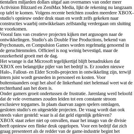
tientallen miljarden dollars uitgaf aan overnames van onder meer
Activision Blizzard en ZeniMax Media, lijkt de rekening nu langzaam
op tafel te komen. Volgens recente berichten zouden meerdere XBOX-
studio's opnieuw onder druk staan en wordt zelfs gekeken naar
constructies waarbij ontwikkelaars zelfstandig verdergaan om sluiting
te voorkomen.
Vooral fans van creatieve projecten kijken met argusogen naar de
ontwikkelingen. Studio's als Double Fine Productions, bekend van
Psychonauts, en Compulsion Games worden regelmatig genoemd in
de geruchtenmolen. Officieel is nog weinig bevestigd, maar de
onzekerheid groeit met de dag.
Het wrange is dat Microsoft tegelijkertijd blijft benadrukken dat
XBOX een belangrijke pijler van het bedrijf is. Er zouden nieuwe
Halo-, Fallout- en Elder Scrolls-projecten in ontwikkeling zijn, terwijl
intern juist wordt gesneden in personeel en kosten. Voor
buitenstaanders oogt het alsof de linkerhand niet helemaal weet wat de
rechterhand aan het doen is.
Onder gamers groeit ondertussen de frustratie. Jarenlang werd beloofd
dat de vele overnames zouden leiden tot een constante stroom
exclusieve topgames. In plaats daarvan zagen spelers ontslagen,
gesloten studio's en uitgestelde projecten. De vraag wordt dan ook
steeds vaker gesteld: waar is al dat geld eigenlijk gebleven?
XBOX staat zeker niet op omvallen, maar het imago van de divisie
heeft opnieuw een flinke deuk opgelopen. Voor een bedrijf dat zich
graag presenteert als de redder van de game-industrie begint het