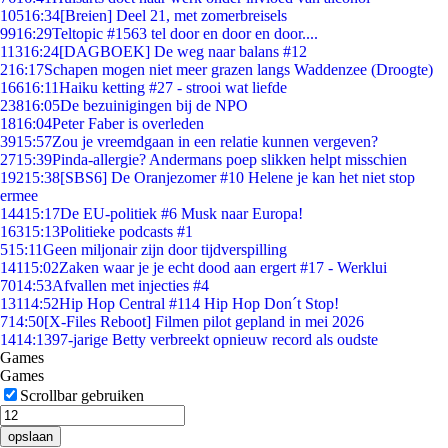
105
16:34
[Breien] Deel 21, met zomerbreisels
99
16:29
Teltopic #1563 tel door en door en door....
113
16:24
[DAGBOEK] De weg naar balans #12
2
16:17
Schapen mogen niet meer grazen langs Waddenzee (Droogte)
166
16:11
Haiku ketting #27 - strooi wat liefde
238
16:05
De bezuinigingen bij de NPO
18
16:04
Peter Faber is overleden
39
15:57
Zou je vreemdgaan in een relatie kunnen vergeven?
27
15:39
Pinda-allergie? Andermans poep slikken helpt misschien
192
15:38
[SBS6] De Oranjezomer #10 Helene je kan het niet stop
ermee
144
15:17
De EU-politiek #6 Musk naar Europa!
163
15:13
Politieke podcasts #1
5
15:11
Geen miljonair zijn door tijdverspilling
141
15:02
Zaken waar je je echt dood aan ergert #17 - Werklui
70
14:53
Afvallen met injecties #4
131
14:52
Hip Hop Central #114 Hip Hop Don´t Stop!
7
14:50
[X-Files Reboot] Filmen pilot gepland in mei 2026
14
14:13
97-jarige Betty verbreekt opnieuw record als oudste
Games
Games
Scrollbar gebruiken
opslaan