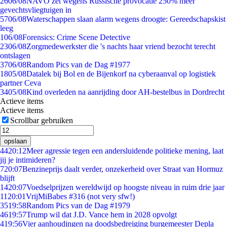
26
06/08
NAVO zet wegens Russische provocatie 250% meer
gevechtsvliegtuigen in
57
06/08
Waterschappen slaan alarm wegens droogte: Gereedschapskist
leeg
1
06/08
Forensics: Crime Scene Detective
23
06/08
Zorgmedewerkster die 's nachts haar vriend bezocht terecht
ontslagen
37
06/08
Random Pics van de Dag #1977
18
05/08
Datalek bij Bol en de Bijenkorf na cyberaanval op logistiek
partner Ceva
34
05/08
Kind overleden na aanrijding door AH-bestelbus in Dordrecht
Actieve items
Actieve items
Scrollbar gebruiken
opslaan
44
20:12
Meer agressie tegen een andersluidende politieke mening, laat
jij je intimideren?
7
20:07
Benzineprijs daalt verder, onzekerheid over Straat van Hormuz
blijft
14
20:07
Voedselprijzen wereldwijd op hoogste niveau in ruim drie jaar
11
20:01
VrijMiBabes #316 (not very sfw!)
35
19:58
Random Pics van de Dag #1979
46
19:57
Trump wil dat J.D. Vance hem in 2028 opvolgt
4
19:56
Vier aanhoudingen na doodsbedreiging burgemeester Depla