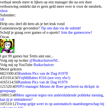
verhaal steeds meer te lijken op een manager die na een dure
verbouwing ontdekt dat er geen geld meer over is voor de meubels.
xbox
Submitter:
18
Help ons; deel dit item als je het leuk vond
Gamenieuwtje gevonden?
Tip ons dan via de submit!
Schrijf je graag over games of e-sports?
Join the gamescrew!
Oscar.
I got 99 games but Tetris aint one...
Volg mij op twitter
@BuikschuiverNL
Volg mij op YouTube
Buikschuiver
Meest gelezen
68233
00:45
Random Pics van de Dag #1978
43519
14:50
VrijMiBabes #316 (not very sfw!)
41651
14:50
Random Pics van de Dag #1979
1215
20:40
NPO-manager Menno de Boer geschorst na dickpic in
groepsapp
1089
13:48
Meer agressie tegen een andersluidende politieke mening,
laat jij je intimideren?
1055
10:12
Trump grijpt weer in op automatisch staatsburgerschap bij