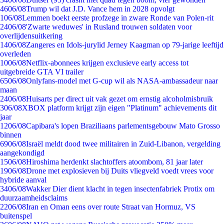
46
06/08
Trump wil dat J.D. Vance hem in 2028 opvolgt
1
06/08
Lemmen boekt eerste profzege in zware Ronde van Polen-rit
24
06/08
'Zwarte weduwes' in Rusland trouwen soldaten voor
overlijdensuitkering
14
06/08
Zangeres en Idols-jurylid Jerney Kaagman op 79-jarige leeftijd
overleden
10
06/08
Netflix-abonnees krijgen exclusieve early access tot
uitgebreide GTA VI trailer
65
06/08
Onlyfans-model met G-cup wil als NASA-ambassadeur naar
maan
24
06/08
Huisarts per direct uit vak gezet om ernstig alcoholmisbruik
3
06/08
XBOX platform krijgt zijn eigen "Platinum" achievements dit
jaar
12
06/08
Capibara's lopen Braziliaans parlementsgebouw Mato Grosso
binnen
69
06/08
Israël meldt dood twee militairen in Zuid-Libanon, vergelding
aangekondigd
15
06/08
Hiroshima herdenkt slachtoffers atoombom, 81 jaar later
19
06/08
Drone met explosieven bij Duits vliegveld voedt vrees voor
hybride aanval
34
06/08
Wakker Dier dient klacht in tegen insectenfabriek Protix om
duurzaamheidsclaims
22
06/08
Iran en Oman eens over route Straat van Hormuz, VS
buitenspel