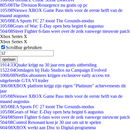
8
05/08
The Division Resurgence nu gratis op pc
1
05/08
Nieuwe XBOX Game Pass titels voor de eerste helft van de
maand augustus
3
05/08
EA Sports FC 27 toont The Grounds-modus
1
05/08
Gears of War: E-Day open beta begint 6 augustus
5
04/08
Street Fighter 6-fans weer over de zeik vanwege nieuwste patch
Xbox Series X
Xbox Series X
Scrollbar gebruiken
opslaan
19
14:33
Quake krijgt na 30 jaar een gratis uitbreiding
15
22:04
Ontslagen bij Halo Studios na Campaign Evolved
10
06/08
Netflix-abonnees krijgen exclusieve early access tot
uitgebreide GTA VI trailer
3
06/08
XBOX platform krijgt zijn eigen "Platinum" achievements dit
jaar
1
05/08
Nieuwe XBOX Game Pass titels voor de eerste helft van de
maand augustus
3
05/08
EA Sports FC 27 toont The Grounds-modus
1
05/08
Gears of War: E-Day open beta begint 6 augustus
5
04/08
Street Fighter 6-fans weer over de zeik vanwege nieuwste patch
5
04/08
Control Resonant kost je 30 uur om uit te spelen
6
04/08
XBOX werkt aan Disc to Digital-programma