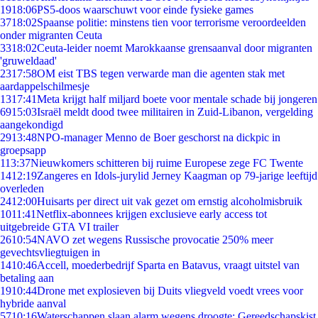
19
18:06
PS5-doos waarschuwt voor einde fysieke games
37
18:02
Spaanse politie: minstens tien voor terrorisme veroordeelden
onder migranten Ceuta
33
18:02
Ceuta-leider noemt Marokkaanse grensaanval door migranten
'gruweldaad'
23
17:58
OM eist TBS tegen verwarde man die agenten stak met
aardappelschilmesje
13
17:41
Meta krijgt half miljard boete voor mentale schade bij jongeren
69
15:03
Israël meldt dood twee militairen in Zuid-Libanon, vergelding
aangekondigd
29
13:48
NPO-manager Menno de Boer geschorst na dickpic in
groepsapp
1
13:37
Nieuwkomers schitteren bij ruime Europese zege FC Twente
14
12:19
Zangeres en Idols-jurylid Jerney Kaagman op 79-jarige leeftijd
overleden
24
12:00
Huisarts per direct uit vak gezet om ernstig alcoholmisbruik
10
11:41
Netflix-abonnees krijgen exclusieve early access tot
uitgebreide GTA VI trailer
26
10:54
NAVO zet wegens Russische provocatie 250% meer
gevechtsvliegtuigen in
14
10:46
Accell, moederbedrijf Sparta en Batavus, vraagt uitstel van
betaling aan
19
10:44
Drone met explosieven bij Duits vliegveld voedt vrees voor
hybride aanval
57
10:16
Waterschappen slaan alarm wegens droogte: Gereedschapskist