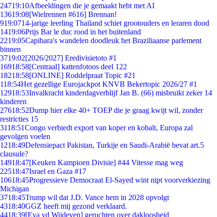
247
19:10
Afbeeldingen die je gemaakt hebt met AI
136
19:08
[Wielrennen #616] Brennan!
9
19:07
14-jarige leerling Thailand schiet grootouders en leraren dood
14
19:06
Prijs Bar le duc rood in het buitenland
22
19:05
Capibara's wandelen doodleuk het Braziliaanse parlement
binnen
37
19:02
[2026/2027] Eredivisietoto #1
169
18:58
[Centraal] kattenfotoos deel 122
182
18:58
[ONLINE] Roddelpraat Topic #21
1
18:54
Het gezellige Eurojackpot KNVB Bekertopic 2026/27 #1
129
18:53
Invalkracht kinderdagverblijf Jan B. (66) misbruikt zeker 14
kinderen
276
18:52
Dump hier elke 40+ TOEP die je graag kwijt wil, zonder
restricties 15
31
18:51
Congo verbiedt export van koper en kobalt, Europa zal
gevolgen voelen
12
18:49
Defensiepact Pakistan, Turkije en Saudi-Arabië bevat art.5
clausule?
149
18:47
[Keuken Kampioen Divisie] #44 Vitesse mag weg
225
18:47
Israel en Gaza #17
106
18:45
Progressieve Democraat El-Sayed wint nipt voorverkiezing
Michigan
37
18:45
Trump wil dat J.D. Vance hem in 2028 opvolgt
43
18:40
GGZ heeft mij gezond verklaard.
44
18:39
[Eva vd Wijdeven] geruchten over dakloosheid