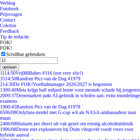
Weblog
Fotoboek
Prijsvragen
Contact
Colofon
Feedback
Tip de redactie
FOK!
FOK!
Scrollbar gebruiken
opslaan
11
14:50
VrijMiBabes #316 (not very sfw!)
35
14:50
Random Pics van de Dag #1979
2
14:30
De FOK!Voetbalmanager 2026/2027 is begonnen
13
09:40
Meta krijgt half miljard boete voor mentale schade bij jongeren
20
09:37
Denemarken pakt AI-gebruik in scholen aan: extra mondelinge
examens
19
00:45
Random Pics van de Dag #1978
65
06/08
Onlyfans-model met G-cup wil als NASA-ambassadeur naar
maan
24
06/08
Huisarts per direct uit vak gezet om ernstig alcoholmisbruik
19
06/08
Drone met explosieven bij Duits vliegveld voedt vrees voor
hybride aanval