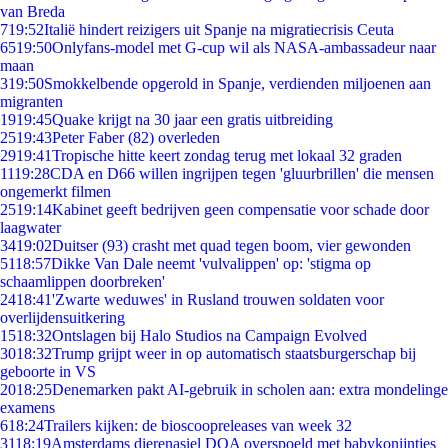
van Breda
7
19:52
Italië hindert reizigers uit Spanje na migratiecrisis Ceuta
65
19:50
Onlyfans-model met G-cup wil als NASA-ambassadeur naar
maan
3
19:50
Smokkelbende opgerold in Spanje, verdienden miljoenen aan
migranten
19
19:45
Quake krijgt na 30 jaar een gratis uitbreiding
25
19:43
Peter Faber (82) overleden
29
19:41
Tropische hitte keert zondag terug met lokaal 32 graden
11
19:28
CDA en D66 willen ingrijpen tegen 'gluurbrillen' die mensen
ongemerkt filmen
25
19:14
Kabinet geeft bedrijven geen compensatie voor schade door
laagwater
34
19:02
Duitser (93) crasht met quad tegen boom, vier gewonden
51
18:57
Dikke Van Dale neemt 'vulvalippen' op: 'stigma op
schaamlippen doorbreken'
24
18:41
'Zwarte weduwes' in Rusland trouwen soldaten voor
overlijdensuitkering
15
18:32
Ontslagen bij Halo Studios na Campaign Evolved
30
18:32
Trump grijpt weer in op automatisch staatsburgerschap bij
geboorte in VS
20
18:25
Denemarken pakt AI-gebruik in scholen aan: extra mondelinge
examens
6
18:24
Trailers kijken: de bioscoopreleases van week 32
31
18:19
Amsterdams dierenasiel DOA overspoeld met babykonijntjes