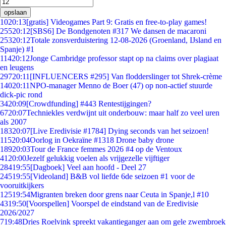
opslaan
10
20:13
[gratis] Videogames Part 9: Gratis en free-to-play games!
255
20:12
[SBS6] De Bondgenoten #317 We dansen de macaroni
253
20:12
Totale zonsverduistering 12-08-2026 (Groenland, IJsland en
Spanje) #1
114
20:12
Jonge Cambridge professor stapt op na claims over plagiaat
en leugens
297
20:11
[INFLUENCERS #295] Van flodderslinger tot Shrek-crème
140
20:11
NPO-manager Menno de Boer (47) op non-actief stuurde
dick-pic rond
34
20:09
[Crowdfunding] #443 Rentestijgingen?
67
20:07
Techniekles verdwijnt uit onderbouw: maar half zo veel uren
als 2007
183
20:07
[Live Eredivisie #1784] Dying seconds van het seizoen!
115
20:04
Oorlog in Oekraïne #1318 Drone baby drone
189
20:03
Tour de France femmes 2026 #4 op de Ventoux
41
20:00
Jezelf gelukkig voelen als vrijgezelle vijftiger
284
19:55
[Dagboek] Veel aan hoofd - Deel 27
245
19:55
[Videoland] B&B vol liefde 6de seizoen #1 voor de
vooruitkijkers
125
19:54
Migranten breken door grens naar Ceuta in Spanje,l #10
43
19:50
[Voorspellen] Voorspel de eindstand van de Eredivisie
2026/2027
7
19:48
Dries Roelvink spreekt vakantieganger aan om gele zwembroek