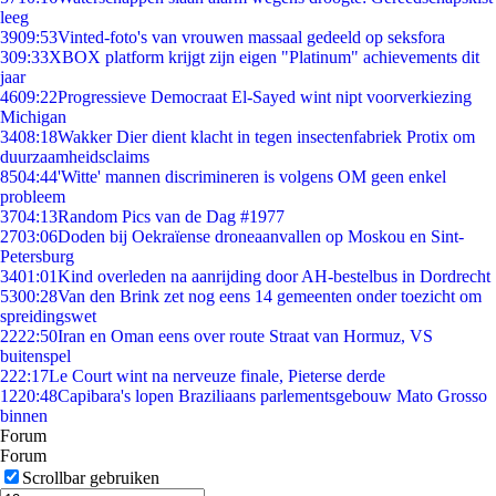
leeg
39
09:53
Vinted-foto's van vrouwen massaal gedeeld op seksfora
3
09:33
XBOX platform krijgt zijn eigen "Platinum" achievements dit
jaar
46
09:22
Progressieve Democraat El-Sayed wint nipt voorverkiezing
Michigan
34
08:18
Wakker Dier dient klacht in tegen insectenfabriek Protix om
duurzaamheidsclaims
85
04:44
'Witte' mannen discrimineren is volgens OM geen enkel
probleem
37
04:13
Random Pics van de Dag #1977
27
03:06
Doden bij Oekraïense droneaanvallen op Moskou en Sint-
Petersburg
34
01:01
Kind overleden na aanrijding door AH-bestelbus in Dordrecht
53
00:28
Van den Brink zet nog eens 14 gemeenten onder toezicht om
spreidingswet
22
22:50
Iran en Oman eens over route Straat van Hormuz, VS
buitenspel
2
22:17
Le Court wint na nerveuze finale, Pieterse derde
12
20:48
Capibara's lopen Braziliaans parlementsgebouw Mato Grosso
binnen
Forum
Forum
Scrollbar gebruiken