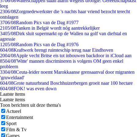
57
06/08
Waterschappen slaan alarm wegens droogte: Gereedschapskist
leeg
23
06/08
Zorgmedewerkster die 's nachts haar vriend bezocht terecht
ontslagen
37
06/08
Random Pics van de Dag #1977
21
05/08
Tanken in België wordt nóg aantrekkelijker
34
05/08
Dirk sluit supermarkt op de Wallen na golf van diefstal en
agressie
12
05/08
Random Pics van de Dag #1976
6
04/08
Kraftwerk brengt ruimteschip terug naar Eindhoven
20
04/08
Apple vecht Britse eis tot inbouwen backdoor in iCloud aan
85
04/08
'Witte' mannen discrimineren is volgens OM geen enkel
probleem
33
04/08
Ceuta-leider noemt Marokkaanse grensaanval door migranten
'gruweldaad'
6
04/08
Grote natuurbrand Boschhuizerbergen groeit naar 100 hectare
6
04/08
FOK! was even down
Laatste items
Laatste items
Toon berichten uit deze thema's
Actueel
Entertainment
Sport
Film & Tv
Games