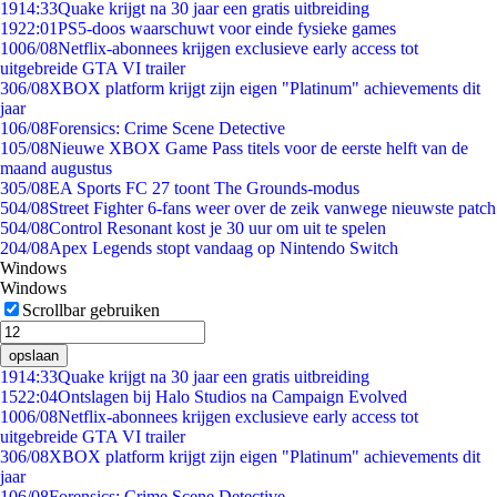
19
14:33
Quake krijgt na 30 jaar een gratis uitbreiding
19
22:01
PS5-doos waarschuwt voor einde fysieke games
10
06/08
Netflix-abonnees krijgen exclusieve early access tot
uitgebreide GTA VI trailer
3
06/08
XBOX platform krijgt zijn eigen "Platinum" achievements dit
jaar
1
06/08
Forensics: Crime Scene Detective
1
05/08
Nieuwe XBOX Game Pass titels voor de eerste helft van de
maand augustus
3
05/08
EA Sports FC 27 toont The Grounds-modus
5
04/08
Street Fighter 6-fans weer over de zeik vanwege nieuwste patch
5
04/08
Control Resonant kost je 30 uur om uit te spelen
2
04/08
Apex Legends stopt vandaag op Nintendo Switch
Windows
Windows
Scrollbar gebruiken
opslaan
19
14:33
Quake krijgt na 30 jaar een gratis uitbreiding
15
22:04
Ontslagen bij Halo Studios na Campaign Evolved
10
06/08
Netflix-abonnees krijgen exclusieve early access tot
uitgebreide GTA VI trailer
3
06/08
XBOX platform krijgt zijn eigen "Platinum" achievements dit
jaar
1
06/08
Forensics: Crime Scene Detective