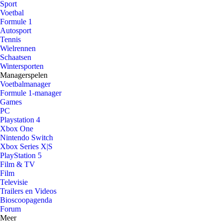
Sport
Voetbal
Formule 1
Autosport
Tennis
Wielrennen
Schaatsen
Wintersporten
Managerspelen
Voetbalmanager
Formule 1-manager
Games
PC
Playstation 4
Xbox One
Nintendo Switch
Xbox Series X|S
PlayStation 5
Film & TV
Film
Televisie
Trailers en Videos
Bioscoopagenda
Forum
Meer