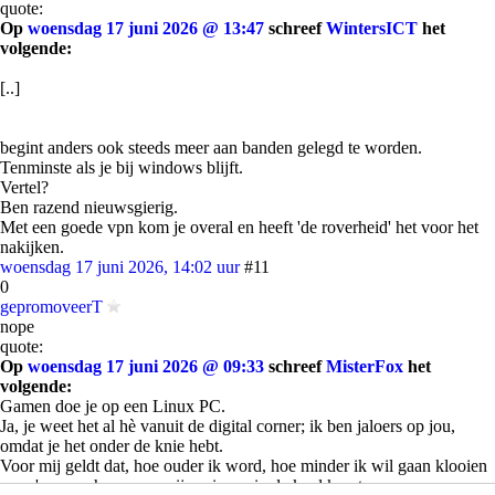
quote:
Op
woensdag 17 juni 2026 @ 13:47
schreef
WintersICT
het
volgende:
[..]
begint anders ook steeds meer aan banden gelegd te worden.
Tenminste als je bij windows blijft.
Vertel?
Ben razend nieuwsgierig.
Met een goede vpn kom je overal en heeft 'de roverheid' het voor het
nakijken.
woensdag 17 juni 2026, 14:02 uur
#11
0
gepromoveerT
nope
quote:
Op
woensdag 17 juni 2026 @ 09:33
schreef
MisterFox
het
volgende:
Gamen doe je op een Linux PC.
Ja, je weet het al hè vanuit de digital corner; ik ben jaloers op jou,
omdat je het onder de knie hebt.
Voor mij geldt dat, hoe ouder ik word, hoe minder ik wil gaan klooien
op m'n pc en hoe meer mijn privacy in de knel komt.