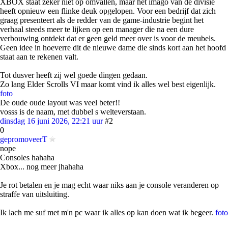
XBOX staat zeker niet op omvallen, maar het imago van de divisie
heeft opnieuw een flinke deuk opgelopen. Voor een bedrijf dat zich
graag presenteert als de redder van de game-industrie begint het
verhaal steeds meer te lijken op een manager die na een dure
verbouwing ontdekt dat er geen geld meer over is voor de meubels.
Geen idee in hoeverre dit de nieuwe dame die sinds kort aan het hoofd
staat aan te rekenen valt.
Tot dusver heeft zij wel goede dingen gedaan.
Zo lang Elder Scrolls VI maar komt vind ik alles wel best eigenlijk.
foto
De oude oude layout was veel beter!!
vosss is de naam, met dubbel s welteverstaan.
dinsdag 16 juni 2026, 22:21 uur
#2
0
gepromoveerT
nope
Consoles hahaha
Xbox... nog meer jhahaha
Je rot betalen en je mag echt waar niks aan je console veranderen op
straffe van uitsluiting.
Ik lach me suf met m'n pc waar ik alles op kan doen wat ik begeer.
foto