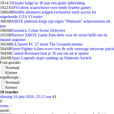
19
14:33
Quake krijgt na 30 jaar een gratis uitbreiding
19
22:01
PS5-doos waarschuwt voor einde fysieke games
10
06/08
Netflix-abonnees krijgen exclusieve early access tot
uitgebreide GTA VI trailer
3
06/08
XBOX platform krijgt zijn eigen "Platinum" achievements dit
jaar
1
06/08
Forensics: Crime Scene Detective
1
05/08
Nieuwe XBOX Game Pass titels voor de eerste helft van de
maand augustus
3
05/08
EA Sports FC 27 toont The Grounds-modus
5
04/08
Street Fighter 6-fans weer over de zeik vanwege nieuwste patch
5
04/08
Control Resonant kost je 30 uur om uit te spelen
2
04/08
Apex Legends stopt vandaag op Nintendo Switch
Font-grootte:
Normaal
Kleiner
regelhoogte :
Normaal
Kleiner
18 reacties
dinsdag 16 juni 2026, 22:12 uur
#1
0
vosss
quote: