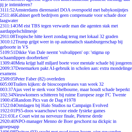
jij je intimideren?
31
11:52
Amsterdams dierenasiel DOA overspoeld met babykonijntjes
25
11:46
Kabinet geeft bedrijven geen compensatie voor schade door
laagwater
23
11:14
OM eist TBS tegen verwarde man die agenten stak met
aardappelschilmesje
29
11:08
Tropische hitte keert zondag terug met lokaal 32 graden
30
10:12
Trump grijpt weer in op automatisch staatsburgerschap bij
geboorte in VS
51
09:51
Dikke Van Dale neemt 'vulvalippen' op: 'stigma op
schaamlippen doorbreken'
13
09:40
Meta krijgt half miljard boete voor mentale schade bij jongeren
20
09:37
Denemarken pakt AI-gebruik in scholen aan: extra mondelinge
examens
25
09:05
Peter Faber (82) overleden
6
05:00
Trailers kijken: de bioscoopreleases van week 32
0
03:37
Ajax veel te sterk voor Shelbourne, maar houdt schade beperkt
1
02:34
Nieuwkomers schitteren bij ruime Europese zege FC Twente
19
00:45
Random Pics van de Dag #1978
15
22:04
Ontslagen bij Halo Studios na Campaign Evolved
19
22:01
PS5-doos waarschuwt voor einde fysieke games
2
21:03
Le Court wint na nerveuze finale, Pieterse derde
29
20:40
NPO-manager Menno de Boer geschorst na dickpic in
groepsapp
34
06/08
Duitser (93) crasht met quad tegen boom, vier gewonden