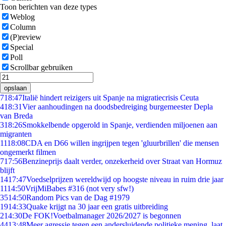
Toon berichten van deze types
Weblog
Column
(P)review
Special
Poll
Scrollbar gebruiken
opslaan
7
18:47
Italië hindert reizigers uit Spanje na migratiecrisis Ceuta
4
18:31
Vier aanhoudingen na doodsbedreiging burgemeester Depla
van Breda
3
18:26
Smokkelbende opgerold in Spanje, verdienden miljoenen aan
migranten
11
18:08
CDA en D66 willen ingrijpen tegen 'gluurbrillen' die mensen
ongemerkt filmen
7
17:56
Benzineprijs daalt verder, onzekerheid over Straat van Hormuz
blijft
14
17:47
Voedselprijzen wereldwijd op hoogste niveau in ruim drie jaar
11
14:50
VrijMiBabes #316 (not very sfw!)
35
14:50
Random Pics van de Dag #1979
19
14:33
Quake krijgt na 30 jaar een gratis uitbreiding
2
14:30
De FOK!Voetbalmanager 2026/2027 is begonnen
44
13:48
Meer agressie tegen een andersluidende politieke mening, laat