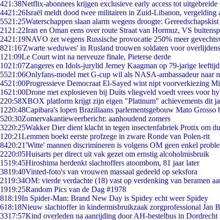
4
21:38
Netflix-abonnees krijgen exclusieve early access tot uitgebreide
44
21:26
Israël meldt dood twee militairen in Zuid-Libanon, vergeldin
55
21:25
Waterschappen slaan alarm wegens droogte: Gereedschapskist
21
21:22
Iran en Oman eens over route Straat van Hormuz, VS buitensp
24
21:19
NAVO zet wegens Russische provocatie 250% meer gevechtsvl
8
21:16
'Zwarte weduwes' in Rusland trouwen soldaten voor overlijdens
1
21:09
Le Court wint na nerveuze finale, Pieterse derde
10
21:07
Zangeres en Idols-jurylid Jerney Kaagman op 79-jarige leeftij
55
21:06
Onlyfans-model met G-cup wil als NASA-ambassadeur naar 
45
21:00
Progressieve Democraat El-Sayed wint nipt voorverkiezing M
16
21:00
Drone met explosieven bij Duits vliegveld voedt vrees voor hy
2
20:58
XBOX platform krijgt zijn eigen "Platinum" achievements dit ja
12
20:48
Capibara's lopen Braziliaans parlementsgebouw Mato Grosso 
5
20:30
Zomervakantieweerbericht: aanhoudend zomers
32
20:25
Wakker Dier dient klacht in tegen insectenfabriek Protix om 
1
20:21
Lemmen boekt eerste profzege in zware Ronde van Polen-rit
84
20:21
'Witte' mannen discrimineren is volgens OM geen enkel probl
22
20:05
Huisarts per direct uit vak gezet om ernstig alcoholmisbruik
15
19:45
Hiroshima herdenkt slachtoffers atoombom, 81 jaar later
38
19:40
Vinted-foto's van vrouwen massaal gedeeld op seksfora
21
19:34
OM: vierde verdachte (18) vast op verdenking van beramen aa
19
19:25
Random Pics van de Dag #1978
8
18:19
In Spider-Man: Brand New Day is Spidey echt weer Spidey
6
18:18
Nieuw slachtoffer in kindermisbruikzaak zorgprofessional Jan B
33
17:57
Kind overleden na aanrijding door AH-bestelbus in Dordrecht