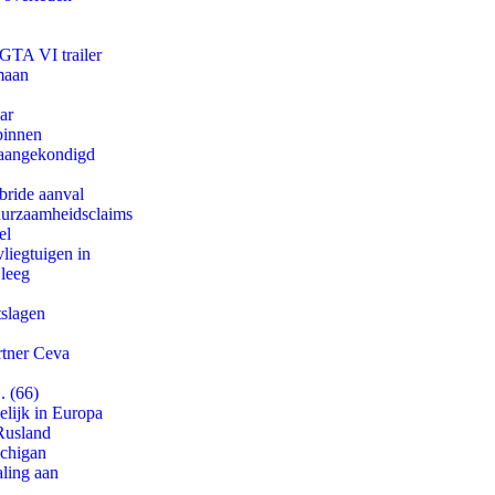
 GTA VI trailer
maan
ar
binnen
g aangekondigd
bride aanval
duurzaamheidsclaims
el
iegtuigen in
 leeg
tslagen
rtner Ceva
. (66)
lijk in Europa
Rusland
ichigan
aling aan