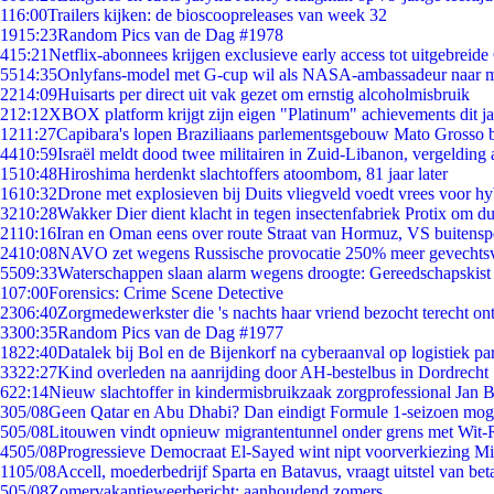
1
16:00
Trailers kijken: de bioscoopreleases van week 32
19
15:23
Random Pics van de Dag #1978
4
15:21
Netflix-abonnees krijgen exclusieve early access tot uitgebreide
55
14:35
Onlyfans-model met G-cup wil als NASA-ambassadeur naar 
22
14:09
Huisarts per direct uit vak gezet om ernstig alcoholmisbruik
2
12:12
XBOX platform krijgt zijn eigen "Platinum" achievements dit ja
12
11:27
Capibara's lopen Braziliaans parlementsgebouw Mato Grosso 
44
10:59
Israël meldt dood twee militairen in Zuid-Libanon, vergeldin
15
10:48
Hiroshima herdenkt slachtoffers atoombom, 81 jaar later
16
10:32
Drone met explosieven bij Duits vliegveld voedt vrees voor hy
32
10:28
Wakker Dier dient klacht in tegen insectenfabriek Protix om 
21
10:16
Iran en Oman eens over route Straat van Hormuz, VS buitensp
24
10:08
NAVO zet wegens Russische provocatie 250% meer gevechtsvl
55
09:33
Waterschappen slaan alarm wegens droogte: Gereedschapskist
1
07:00
Forensics: Crime Scene Detective
23
06:40
Zorgmedewerkster die 's nachts haar vriend bezocht terecht on
33
00:35
Random Pics van de Dag #1977
18
22:40
Datalek bij Bol en de Bijenkorf na cyberaanval op logistiek pa
33
22:27
Kind overleden na aanrijding door AH-bestelbus in Dordrecht
6
22:14
Nieuw slachtoffer in kindermisbruikzaak zorgprofessional Jan B
3
05/08
Geen Qatar en Abu Dhabi? Dan eindigt Formule 1-seizoen moge
5
05/08
Litouwen vindt opnieuw migrantentunnel onder grens met Wit-
45
05/08
Progressieve Democraat El-Sayed wint nipt voorverkiezing M
11
05/08
Accell, moederbedrijf Sparta en Batavus, vraagt uitstel van bet
5
05/08
Zomervakantieweerbericht: aanhoudend zomers