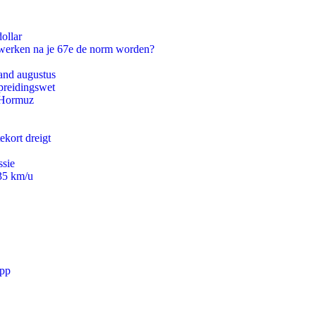
ollar
 werken na je 67e de norm worden?
and augustus
preidingswet
n Hormuz
ekort dreigt
ssie
235 km/u
app