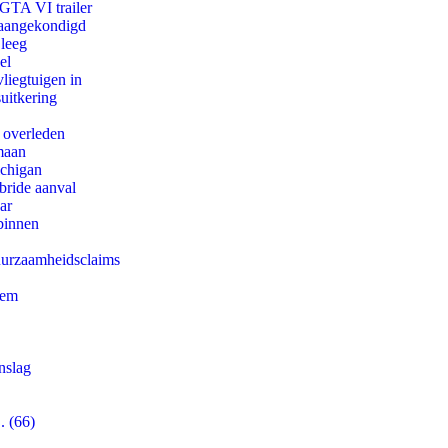
 GTA VI trailer
g aangekondigd
 leeg
el
iegtuigen in
uitkering
d overleden
maan
ichigan
bride aanval
ar
binnen
duurzaamheidsclaims
eem
nslag
. (66)