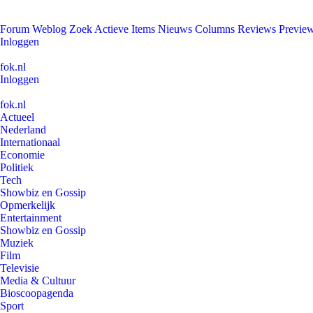
Forum
Weblog
Zoek
Actieve Items
Nieuws
Columns
Reviews
Previe
Inloggen
fok.nl
Inloggen
fok.nl
Actueel
Nederland
Internationaal
Economie
Politiek
Tech
Showbiz en Gossip
Opmerkelijk
Entertainment
Showbiz en Gossip
Muziek
Film
Televisie
Media & Cultuur
Bioscoopagenda
Sport