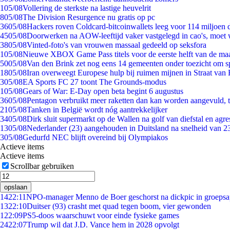
1
05/08
Vollering de sterkste na lastige heuvelrit
8
05/08
The Division Resurgence nu gratis op pc
36
05/08
Hackers roven Coldcard-bitcoinwallets leeg voor 114 miljoen d
45
05/08
Doorwerken na AOW-leeftijd vaker vastgelegd in cao's, moet
38
05/08
Vinted-foto's van vrouwen massaal gedeeld op seksfora
1
05/08
Nieuwe XBOX Game Pass titels voor de eerste helft van de ma
50
05/08
Van den Brink zet nog eens 14 gemeenten onder toezicht om s
18
05/08
Iran overweegt Europese hulp bij ruimen mijnen in Straat va
3
05/08
EA Sports FC 27 toont The Grounds-modus
1
05/08
Gears of War: E-Day open beta begint 6 augustus
36
05/08
Pentagon verbruikt meer raketten dan kan worden aangevuld, t
21
05/08
Tanken in België wordt nóg aantrekkelijker
34
05/08
Dirk sluit supermarkt op de Wallen na golf van diefstal en agre
13
05/08
Nederlander (23) aangehouden in Duitsland na snelheid van 
3
05/08
Gedurfd NEC blijft overeind bij Olympiakos
Actieve items
Actieve items
Scrollbar gebruiken
opslaan
14
22:11
NPO-manager Menno de Boer geschorst na dickpic in groeps
13
22:10
Duitser (93) crasht met quad tegen boom, vier gewonden
1
22:09
PS5-doos waarschuwt voor einde fysieke games
24
22:07
Trump wil dat J.D. Vance hem in 2028 opvolgt