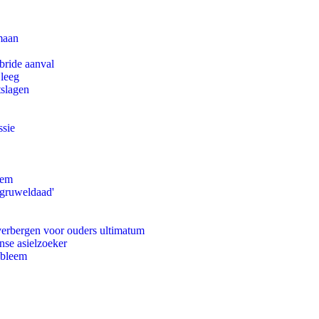
maan
bride aanval
 leeg
tslagen
ssie
eem
'gruweldaad'
 verbergen voor ouders ultimatum
nse asielzoeker
obleem