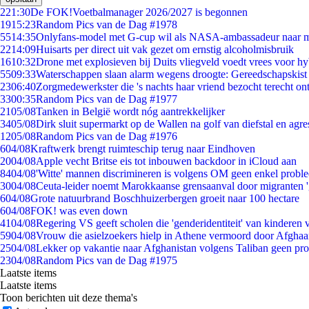
2
21:30
De FOK!Voetbalmanager 2026/2027 is begonnen
19
15:23
Random Pics van de Dag #1978
55
14:35
Onlyfans-model met G-cup wil als NASA-ambassadeur naar 
22
14:09
Huisarts per direct uit vak gezet om ernstig alcoholmisbruik
16
10:32
Drone met explosieven bij Duits vliegveld voedt vrees voor hy
55
09:33
Waterschappen slaan alarm wegens droogte: Gereedschapskist
23
06:40
Zorgmedewerkster die 's nachts haar vriend bezocht terecht on
33
00:35
Random Pics van de Dag #1977
21
05/08
Tanken in België wordt nóg aantrekkelijker
34
05/08
Dirk sluit supermarkt op de Wallen na golf van diefstal en agre
12
05/08
Random Pics van de Dag #1976
6
04/08
Kraftwerk brengt ruimteschip terug naar Eindhoven
20
04/08
Apple vecht Britse eis tot inbouwen backdoor in iCloud aan
84
04/08
'Witte' mannen discrimineren is volgens OM geen enkel probl
30
04/08
Ceuta-leider noemt Marokkaanse grensaanval door migranten 
6
04/08
Grote natuurbrand Boschhuizerbergen groeit naar 100 hectare
6
04/08
FOK! was even down
41
04/08
Regering VS geeft scholen die 'genderidentiteit' van kinderen
59
04/08
Vrouw die asielzoekers hielp in Athene vermoord door Afghaa
25
04/08
Lekker op vakantie naar Afghanistan volgens Taliban geen pr
23
04/08
Random Pics van de Dag #1975
Laatste items
Laatste items
Toon berichten uit deze thema's