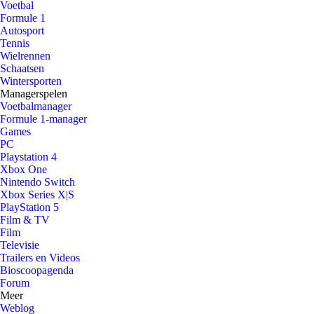
Voetbal
Formule 1
Autosport
Tennis
Wielrennen
Schaatsen
Wintersporten
Managerspelen
Voetbalmanager
Formule 1-manager
Games
PC
Playstation 4
Xbox One
Nintendo Switch
Xbox Series X|S
PlayStation 5
Film & TV
Film
Televisie
Trailers en Videos
Bioscoopagenda
Forum
Meer
Weblog