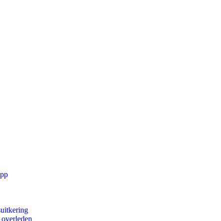
app
uitkering
d overleden