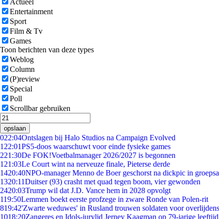
Actueel
Entertainment
Sport
Film & Tv
Games
Toon berichten van deze types
Weblog
Column
(P)review
Special
Poll
Scrollbar gebruiken
opslaan
0
22:04
Ontslagen bij Halo Studios na Campaign Evolved
1
22:01
PS5-doos waarschuwt voor einde fysieke games
2
21:30
De FOK!Voetbalmanager 2026/2027 is begonnen
1
21:03
Le Court wint na nerveuze finale, Pieterse derde
14
20:40
NPO-manager Menno de Boer geschorst na dickpic in groeps
13
20:11
Duitser (93) crasht met quad tegen boom, vier gewonden
24
20:03
Trump wil dat J.D. Vance hem in 2028 opvolgt
1
19:50
Lemmen boekt eerste profzege in zware Ronde van Polen-rit
8
19:42
'Zwarte weduwes' in Rusland trouwen soldaten voor overlijdens
10
18:20
Zangeres en Idols-jurylid Jerney Kaagman op 79-jarige leeftij