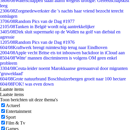
58
06/08
Waterschappen slaan alarm wegens droogte: Gereedschapskist
leeg
23
06/08
Zorgmedewerkster die 's nachts haar vriend bezocht terecht
ontslagen
37
06/08
Random Pics van de Dag #1977
21
05/08
Tanken in België wordt nóg aantrekkelijker
34
05/08
Dirk sluit supermarkt op de Wallen na golf van diefstal en
agressie
12
05/08
Random Pics van de Dag #1976
6
04/08
Kraftwerk brengt ruimteschip terug naar Eindhoven
20
04/08
Apple vecht Britse eis tot inbouwen backdoor in iCloud aan
85
04/08
'Witte' mannen discrimineren is volgens OM geen enkel
probleem
33
04/08
Ceuta-leider noemt Marokkaanse grensaanval door migranten
'gruweldaad'
6
04/08
Grote natuurbrand Boschhuizerbergen groeit naar 100 hectare
6
04/08
FOK! was even down
Laatste items
Laatste items
Toon berichten uit deze thema's
Actueel
Entertainment
Sport
Film & Tv
Games