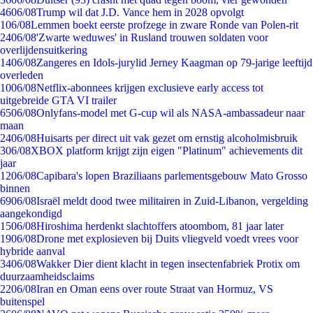
46
06/08
Trump wil dat J.D. Vance hem in 2028 opvolgt
1
06/08
Lemmen boekt eerste profzege in zware Ronde van Polen-rit
24
06/08
'Zwarte weduwes' in Rusland trouwen soldaten voor
overlijdensuitkering
14
06/08
Zangeres en Idols-jurylid Jerney Kaagman op 79-jarige leeftijd
overleden
10
06/08
Netflix-abonnees krijgen exclusieve early access tot
uitgebreide GTA VI trailer
65
06/08
Onlyfans-model met G-cup wil als NASA-ambassadeur naar
maan
24
06/08
Huisarts per direct uit vak gezet om ernstig alcoholmisbruik
3
06/08
XBOX platform krijgt zijn eigen "Platinum" achievements dit
jaar
12
06/08
Capibara's lopen Braziliaans parlementsgebouw Mato Grosso
binnen
69
06/08
Israël meldt dood twee militairen in Zuid-Libanon, vergelding
aangekondigd
15
06/08
Hiroshima herdenkt slachtoffers atoombom, 81 jaar later
19
06/08
Drone met explosieven bij Duits vliegveld voedt vrees voor
hybride aanval
34
06/08
Wakker Dier dient klacht in tegen insectenfabriek Protix om
duurzaamheidsclaims
22
06/08
Iran en Oman eens over route Straat van Hormuz, VS
buitenspel