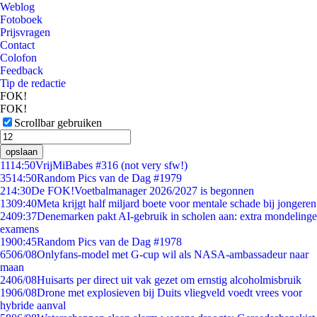
Weblog
Fotoboek
Prijsvragen
Contact
Colofon
Feedback
Tip de redactie
FOK!
FOK!
Scrollbar gebruiken
opslaan
11
14:50
VrijMiBabes #316 (not very sfw!)
35
14:50
Random Pics van de Dag #1979
2
14:30
De FOK!Voetbalmanager 2026/2027 is begonnen
13
09:40
Meta krijgt half miljard boete voor mentale schade bij jongeren
24
09:37
Denemarken pakt AI-gebruik in scholen aan: extra mondelinge
examens
19
00:45
Random Pics van de Dag #1978
65
06/08
Onlyfans-model met G-cup wil als NASA-ambassadeur naar
maan
24
06/08
Huisarts per direct uit vak gezet om ernstig alcoholmisbruik
19
06/08
Drone met explosieven bij Duits vliegveld voedt vrees voor
hybride aanval