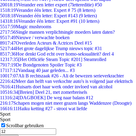
200
18:19
Verander een letter expert (7lettereditie) #50
15
18:19
Verander één letter. Expert # 75 (8 letters)
50
18:18
Verander één letter: Expert #143 (9 letters)
143
18:16
Verander één letter: Expert #91 (10 letters)
55
17:59
Magic mushrooms
27
17:56
Single mannen verplichtsingle moeders laten daten?
95
17:49
Nieuwe / verwachte boeken
89
17:47
Overleden Acteurs & Actrices Deel #15
52
17:44
Het grote dagelijkse Trump nieuws topic #31
85
17:36
Hoe denkt God echt over homo-seksualiteit? deel 4
123
17:35
[Het Officiële Steam Topic #201] Steamrolled
79
17:19
De Bondgenoten Spoiler Topic #3
171
17:12
Vandaag 40 jaar geleden... #3
100
17:07
Ali B rechtszaak #26 - Ali de bewezen serieverkrachter
22
16:42
Meer dan helft van verkochte auto's is volgend jaar elektrisch
76
16:41
Huisarts doet haar werk onder invloed van alcohol
105
16:34
[Breien] Deel 21, met zomerbreisels
113
16:24
[DAGBOEK] De weg naar balans #12
2
16:17
Schapen mogen niet meer grazen langs Waddenzee (Droogte)
166
16:11
Haiku ketting #27 - strooi wat liefde
Sport
Sport
Scrollbar gebruiken