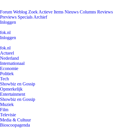
Forum
Weblog
Zoek
Actieve Items
Nieuws
Columns
Reviews
Previews
Specials
Archief
Inloggen
fok.nl
Inloggen
fok.nl
Actueel
Nederland
Internationaal
Economie
Politiek
Tech
Showbiz en Gossip
Opmerkelijk
Entertainment
Showbiz en Gossip
Muziek
Film
Televisie
Media & Cultuur
Bioscoopagenda