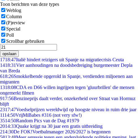
Toon berichten van deze types
Weblog
Column
(P)review
Special
Poll
Scrollbar gebruiken
opslaan
17
18:47
Italië hindert reizigers uit Spanje na migratiecrisis Ceuta
14
18:31
Vier aanhoudingen na doodsbedreiging burgemeester Depla
van Breda
6
18:26
Smokkelbende opgerold in Spanje, verdienden miljoenen aan
migranten
13
18:08
CDA en D66 willen ingrijpen tegen 'gluurbrillen' die mensen
ongemerkt filmen
9
17:56
Benzineprijs daalt verder, onzekerheid over Straat van Hormuz
blijft
23
17:47
Voedselprijzen wereldwijd op hoogste niveau in ruim drie jaar
11
14:50
VrijMiBabes #316 (not very sfw!)
35
14:50
Random Pics van de Dag #1979
20
14:33
Quake krijgt na 30 jaar een gratis uitbreiding
2
14:30
De FOK!Voetbalmanager 2026/2027 is begonnen
58
13:48
Meer agressie tegen een andersluidende politieke mening, laat