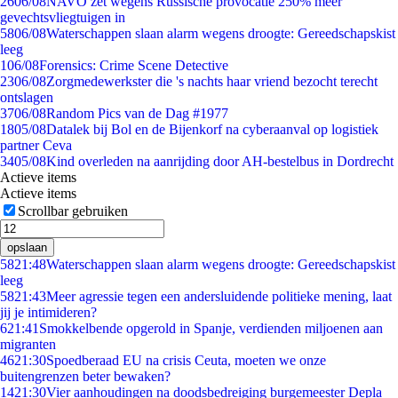
26
06/08
NAVO zet wegens Russische provocatie 250% meer
gevechtsvliegtuigen in
58
06/08
Waterschappen slaan alarm wegens droogte: Gereedschapskist
leeg
1
06/08
Forensics: Crime Scene Detective
23
06/08
Zorgmedewerkster die 's nachts haar vriend bezocht terecht
ontslagen
37
06/08
Random Pics van de Dag #1977
18
05/08
Datalek bij Bol en de Bijenkorf na cyberaanval op logistiek
partner Ceva
34
05/08
Kind overleden na aanrijding door AH-bestelbus in Dordrecht
Actieve items
Actieve items
Scrollbar gebruiken
opslaan
58
21:48
Waterschappen slaan alarm wegens droogte: Gereedschapskist
leeg
58
21:43
Meer agressie tegen een andersluidende politieke mening, laat
jij je intimideren?
6
21:41
Smokkelbende opgerold in Spanje, verdienden miljoenen aan
migranten
46
21:30
Spoedberaad EU na crisis Ceuta, moeten we onze
buitengrenzen beter bewaken?
14
21:30
Vier aanhoudingen na doodsbedreiging burgemeester Depla