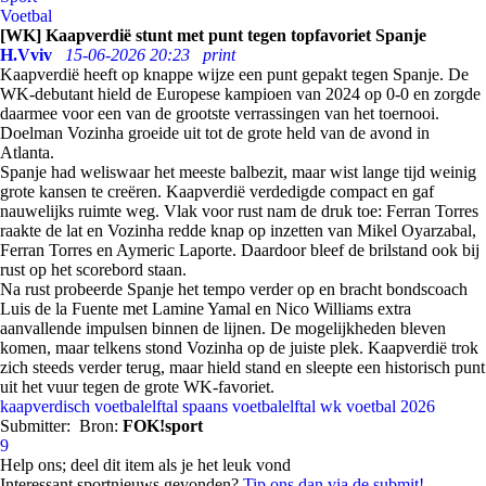
Voetbal
[WK] Kaapverdië stunt met punt tegen topfavoriet Spanje
H.Vviv
15-06-2026 20:23
print
Kaapverdië heeft op knappe wijze een punt gepakt tegen Spanje. De
WK-debutant hield de Europese kampioen van 2024 op 0-0 en zorgde
daarmee voor een van de grootste verrassingen van het toernooi.
Doelman Vozinha groeide uit tot de grote held van de avond in
Atlanta.
Spanje had weliswaar het meeste balbezit, maar wist lange tijd weinig
grote kansen te creëren. Kaapverdië verdedigde compact en gaf
nauwelijks ruimte weg. Vlak voor rust nam de druk toe: Ferran Torres
raakte de lat en Vozinha redde knap op inzetten van Mikel Oyarzabal,
Ferran Torres en Aymeric Laporte. Daardoor bleef de brilstand ook bij
rust op het scorebord staan.
Na rust probeerde Spanje het tempo verder op en bracht bondscoach
Luis de la Fuente met Lamine Yamal en Nico Williams extra
aanvallende impulsen binnen de lijnen. De mogelijkheden bleven
komen, maar telkens stond Vozinha op de juiste plek. Kaapverdië trok
zich steeds verder terug, maar hield stand en sleepte een historisch punt
uit het vuur tegen de grote WK-favoriet.
kaapverdisch voetbalelftal
spaans voetbalelftal
wk voetbal 2026
Submitter:
Bron:
FOK!sport
9
Help ons; deel dit item als je het leuk vond
Interessant sportnieuws gevonden?
Tip ons dan via de submit!