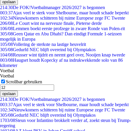
opslaan
2
14:30
De FOK!Voetbalmanager 2026/2027 is begonnen
0
03:37
Ajax veel te sterk voor Shelbourne, maar houdt schade beperkt
1
02:34
Nieuwkomers schitteren bij ruime Europese zege FC Twente
2
06/08
Le Court wint na nerveuze finale, Pieterse derde
1
06/08
Lemmen boekt eerste profzege in zware Ronde van Polen-rit
3
05/08
Geen Qatar en Abu Dhabi? Dan eindigt Formule 1-seizoen
mogelijk in Europa
1
05/08
Vollering de sterkste na lastige heuvelrit
3
05/08
Gedurfd NEC blijft overeind bij Olympiakos
1
04/08
Reusser wint tijdrit en neemt geel over, Nooijen knap tweede
0
03/08
Haugset houdt Kopecky af na indrukwekkende solo van 86
kilometer
Voetbal
Voetbal
Scrollbar gebruiken
opslaan
2
14:30
De FOK!Voetbalmanager 2026/2027 is begonnen
0
03:37
Ajax veel te sterk voor Shelbourne, maar houdt schade beperkt
1
02:34
Nieuwkomers schitteren bij ruime Europese zege FC Twente
3
05/08
Gedurfd NEC blijft overeind bij Olympiakos
17
03/08
Steun voor Infantino brokkelt verder af, zoekt steun bij Trump-
regering
16
02/08
AZ klopt PSV in Johan Cruijff-schaal