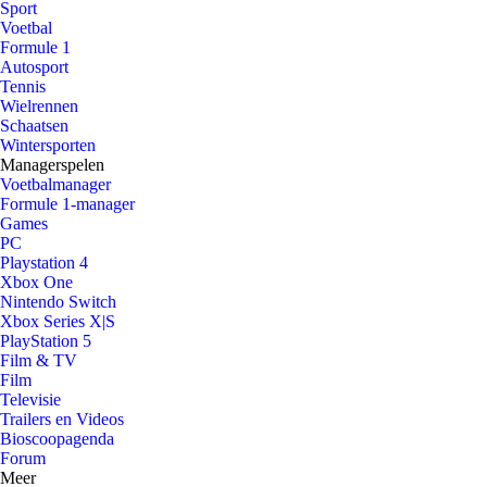
Sport
Voetbal
Formule 1
Autosport
Tennis
Wielrennen
Schaatsen
Wintersporten
Managerspelen
Voetbalmanager
Formule 1-manager
Games
PC
Playstation 4
Xbox One
Nintendo Switch
Xbox Series X|S
PlayStation 5
Film & TV
Film
Televisie
Trailers en Videos
Bioscoopagenda
Forum
Meer