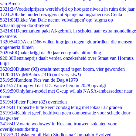
van Breda
23
21:24
Voedselprijzen wereldwijd op hoogste niveau in ruim drie jaar
17
21:20
Italië hindert reizigers uit Spanje na migratiecrisis Ceuta
53
21:03
Dikke Van Dale neemt 'vulvalippen' op: 'stigma op
schaamlippen doorbreken'
24
21:01
Denemarken pakt AI-gebruik in scholen aan: extra mondelinge
examens
13
20:54
CDA en D66 willen ingrijpen tegen 'gluurbrillen' die mensen
ongemerkt filmen
20
20:49
Quake krijgt na 30 jaar een gratis uitbreiding
9
20:30
Benzineprijs daalt verder, onzekerheid over Straat van Hormuz
blijft
36
20:20
Duitser (93) crasht met quad tegen boom, vier gewonden
11
20:01
VrijMiBabes #316 (not very sfw!)
35
19:58
Random Pics van de Dag #1979
46
19:57
Trump wil dat J.D. Vance hem in 2028 opvolgt
65
19:50
Onlyfans-model met G-cup wil als NASA-ambassadeur naar
maan
25
19:43
Peter Faber (82) overleden
29
19:41
Tropische hitte keert zondag terug met lokaal 32 graden
25
19:14
Kabinet geeft bedrijven geen compensatie voor schade door
laagwater
24
18:41
'Zwarte weduwes' in Rusland trouwen soldaten voor
overlijdensuitkering
15
18:32
Ontslagen bij Halo Studios na Campaign Evolved