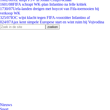
16
01/08
FIFA schrapt WK-plan Infantino na felle kritiek
17
30/07
Uefa-landen dreigen met boycot van Fifa-toernooien bij
verkoop WK
3
25/07
IOC wijst klacht tegen FIFA-voorzitter Infantino af
0
24/07
Ajax kent simpele Europese start en wint ruim bij Vojvodina
Nieuws
Sport