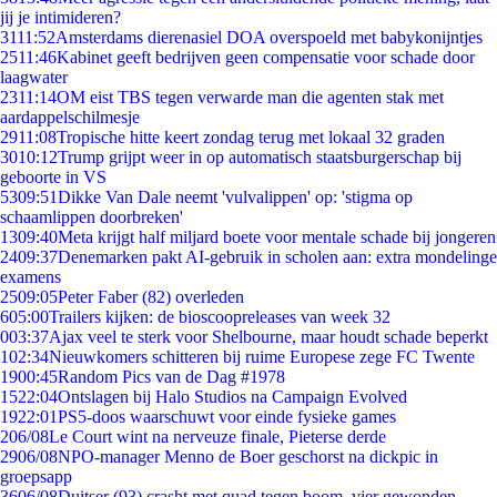
jij je intimideren?
31
11:52
Amsterdams dierenasiel DOA overspoeld met babykonijntjes
25
11:46
Kabinet geeft bedrijven geen compensatie voor schade door
laagwater
23
11:14
OM eist TBS tegen verwarde man die agenten stak met
aardappelschilmesje
29
11:08
Tropische hitte keert zondag terug met lokaal 32 graden
30
10:12
Trump grijpt weer in op automatisch staatsburgerschap bij
geboorte in VS
53
09:51
Dikke Van Dale neemt 'vulvalippen' op: 'stigma op
schaamlippen doorbreken'
13
09:40
Meta krijgt half miljard boete voor mentale schade bij jongeren
24
09:37
Denemarken pakt AI-gebruik in scholen aan: extra mondelinge
examens
25
09:05
Peter Faber (82) overleden
6
05:00
Trailers kijken: de bioscoopreleases van week 32
0
03:37
Ajax veel te sterk voor Shelbourne, maar houdt schade beperkt
1
02:34
Nieuwkomers schitteren bij ruime Europese zege FC Twente
19
00:45
Random Pics van de Dag #1978
15
22:04
Ontslagen bij Halo Studios na Campaign Evolved
19
22:01
PS5-doos waarschuwt voor einde fysieke games
2
06/08
Le Court wint na nerveuze finale, Pieterse derde
29
06/08
NPO-manager Menno de Boer geschorst na dickpic in
groepsapp
36
06/08
Duitser (93) crasht met quad tegen boom, vier gewonden