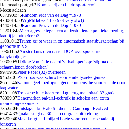
Helemaal sportgek?
Kom schrijven bij de sportcrew!
Meest gelezen
68739
00:45
Random Pics van de Dag #1978
47300
14:50
VrijMiBabes #316 (not very sfw!)
44407
14:50
Random Pics van de Dag #1979
1220
13:48
Meer agressie tegen een andersluidende politieke mening,
laat jij je intimideren?
1108
10:12
Trump grijpt weer in op automatisch staatsburgerschap bij
geboorte in VS
1036
11:52
Amsterdams dierenasiel DOA overspoeld met
babykonijntjes
1030
09:51
Dikke Van Dale neemt 'vulvalippen' op: 'stigma op
schaamlippen doorbreken'
997
09:05
Peter Faber (82) overleden
946
22:01
PS5-doos waarschuwt voor einde fysieke games
866
11:46
Kabinet geeft bedrijven geen compensatie voor schade door
laagwater
820
11:08
Tropische hitte keert zondag terug met lokaal 32 graden
788
09:37
Denemarken pakt AI-gebruik in scholen aan: extra
mondelinge examens
735
22:04
Ontslagen bij Halo Studios na Campaign Evolved
664
14:33
Quake krijgt na 30 jaar een gratis uitbreiding
652
09:40
Meta krijgt half miljard boete voor mentale schade bij
jongeren