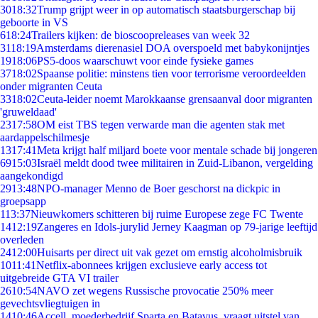
30
18:32
Trump grijpt weer in op automatisch staatsburgerschap bij
geboorte in VS
6
18:24
Trailers kijken: de bioscoopreleases van week 32
31
18:19
Amsterdams dierenasiel DOA overspoeld met babykonijntjes
19
18:06
PS5-doos waarschuwt voor einde fysieke games
37
18:02
Spaanse politie: minstens tien voor terrorisme veroordeelden
onder migranten Ceuta
33
18:02
Ceuta-leider noemt Marokkaanse grensaanval door migranten
'gruweldaad'
23
17:58
OM eist TBS tegen verwarde man die agenten stak met
aardappelschilmesje
13
17:41
Meta krijgt half miljard boete voor mentale schade bij jongeren
69
15:03
Israël meldt dood twee militairen in Zuid-Libanon, vergelding
aangekondigd
29
13:48
NPO-manager Menno de Boer geschorst na dickpic in
groepsapp
1
13:37
Nieuwkomers schitteren bij ruime Europese zege FC Twente
14
12:19
Zangeres en Idols-jurylid Jerney Kaagman op 79-jarige leeftijd
overleden
24
12:00
Huisarts per direct uit vak gezet om ernstig alcoholmisbruik
10
11:41
Netflix-abonnees krijgen exclusieve early access tot
uitgebreide GTA VI trailer
26
10:54
NAVO zet wegens Russische provocatie 250% meer
gevechtsvliegtuigen in
14
10:46
Accell, moederbedrijf Sparta en Batavus, vraagt uitstel van