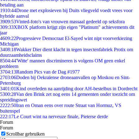
betaling aan
19
10:44
Drone met explosieven bij Duits vliegveld voedt vrees voor
hybride aanval
39
09:53
Vinted-foto's van vrouwen massaal gedeeld op seksfora
3
09:33
XBOX platform krijgt zijn eigen "Platinum" achievements dit
jaar
46
09:22
Progressieve Democraat El-Sayed wint nipt voorverkiezing
Michigan
34
08:18
Wakker Dier dient klacht in tegen insectenfabriek Protix om
duurzaamheidsclaims
85
04:44
'Witte' mannen discrimineren is volgens OM geen enkel
probleem
37
04:13
Random Pics van de Dag #1977
27
03:06
Doden bij Oekraïense droneaanvallen op Moskou en Sint-
Petersburg
34
01:01
Kind overleden na aanrijding door AH-bestelbus in Dordrecht
53
00:28
Van den Brink zet nog eens 14 gemeenten onder toezicht om
spreidingswet
22
22:50
Iran en Oman eens over route Straat van Hormuz, VS
buitenspel
2
22:17
Le Court wint na nerveuze finale, Pieterse derde
Forum
Forum
Scrollbar gebruiken