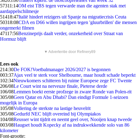
582
05:00
Trailers kijken: de bioscoopreleases van week 32
573
11:14
OM eist TBS tegen verwarde man die agenten stak met
aardappelschilmesje
514
18:47
Italië hindert reizigers uit Spanje na migratiecrisis Ceuta
503
18:08
CDA en D66 willen ingrijpen tegen 'gluurbrillen' die mensen
ongemerkt filmen
471
17:56
Benzineprijs daalt verder, onzekerheid over Straat van
Hormuz blijft
▼ Advertentie door Refinery89
Lees ook
2
14:30
De FOK!Voetbalmanager 2026/2027 is begonnen
0
03:37
Ajax veel te sterk voor Shelbourne, maar houdt schade beperkt
1
02:34
Nieuwkomers schitteren bij ruime Europese zege FC Twente
2
06/08
Le Court wint na nerveuze finale, Pieterse derde
1
06/08
Lemmen boekt eerste profzege in zware Ronde van Polen-rit
3
05/08
Geen Qatar en Abu Dhabi? Dan eindigt Formule 1-seizoen
mogelijk in Europa
1
05/08
Vollering de sterkste na lastige heuvelrit
3
05/08
Gedurfd NEC blijft overeind bij Olympiakos
1
04/08
Reusser wint tijdrit en neemt geel over, Nooijen knap tweede
0
03/08
Haugset houdt Kopecky af na indrukwekkende solo van 86
kilometer
Font-grootte: