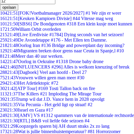
opslaan
104
21:51
[FOK!Voetbalmanager 2026/2027] #1 We zijn er weer
161
21:51
[Keuken Kampioen Divisie] #44 Vitesse mag weg
101
21:50
[SBS6] De Bondgenoten #318 Een klein kusje moet kunnen
17
21:50
William Orbit overleden
215
21:49
[Live Eredivisie #1784] Dying seconds van het seizoen!
259
21:49
De Avondetappe #176 - Met Ellen ten Damme.
218
21:48
Oorlog Iran #136 Bridge and powerplant day incoming?
129
21:48
Migranten breken door grens naar Ceuta in Spanje,l #10
81
21:48
Meer dan 40 uur werken.
142
21:47
Oorlog in Oekraïne #1318 Drone baby drone
44
21:46
[INFLUENCERS #296] Alles is welkom kneuzing of breuk
288
21:43
[Dagboek] Veel aan hoofd - Deel 27
75
21:43
Vrouwen willen geen man meer #30
294
21:43
Het Atletiektopic #72
30
21:42
[ATP Tour] #169 Tosti Tallon back on fire
113
21:37
The Killers #21 Imploding The Mirage Tour
39
21:35
Trump wil dat J.D. Vance hem in 2028 opvolgt
160
21:35
Via Pecunia - Het geld ligt op straat! #2
230
21:30
Israel en Gaza #17
249
21:30
[AMV] VS #1312 spammers van de internationale rechtsorde
182
21:30
[RTL] B&B vol liefde 6de seizoen #4
93
21:29
Koopzegels sparen bij AH duurt straks 2x zo lang
173
21:28
Wat is jullie binnenhuistemperatuur? #81 Horrorzomer