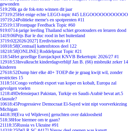
gewonden
5
19:29
Ik ga de fok-toto winnen dit jaar
273
19:25
Het enige echte LEGO-topic #45 LEGOOOOOOOOOOO
197
19:24
Politieke meme's en spotprenten #11
235
19:13
Frontpage Feedback Topic #60
9
19:07
14-jarige leerling Thailand schiet grootouders en leraren dood
14
19:06
Prijs Bar le duc rood in het buitenland
37
19:02
[2026/2027] Eredivisietoto #1
169
18:58
[Centraal] kattenfotoos deel 122
182
18:58
[ONLINE] Roddelpraat Topic #21
1
18:54
Het gezellige Eurojackpot KNVB Bekertopic 2026/27 #1
129
18:53
Invalkracht kinderdagverblijf Jan B. (66) misbruikt zeker 14
kinderen
276
18:52
Dump hier elke 40+ TOEP die je graag kwijt wil, zonder
restricties 15
31
18:51
Congo verbiedt export van koper en kobalt, Europa zal
gevolgen voelen
12
18:49
Defensiepact Pakistan, Turkije en Saudi-Arabië bevat art.5
clausule?
106
18:45
Progressieve Democraat El-Sayed wint nipt voorverkiezing
Michigan
44
18:39
[Eva vd Wijdeven] geruchten over dakloosheid
5
18:38
Hoe hiermee om te gaan?
211
18:35
Russia vs Ukraine #91
143
18:25
[WLR SC #417] Nieuw deel openen was kaputt