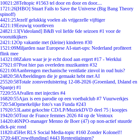
100
21:28
Teltopic #1563 tel door en door en door....
17
21:26
[HBO] Stuart Fails to Save the Universe (Big Bang Theory
spinoff)
44
21:25
Jezelf gelukkig voelen als vrijgezelle vijftiger
42
21:19
Eeuwig voortleven
248
21:13
[Videoland] B&B vol liefde 6de seizoen #1 voor de
vooruitkijkers
24
21:12
Op vakantie met (kleine) kinderen #30
15
21:09
Miljarden naar Europese AI-start-ups: Nederland profiteert
flink mee
143
21:08
Zaken waar je je echt dood aan ergert #17 - Werklui
279
21:07
Post hier pas overleden muzikanten #32
62
21:00
Aanbrengen mechanische ventilatie zinvol in oud huis?
248
20:58
Afbeeldingen die je gemaakt hebt met AI
255
20:58
Totale zonsverduistering 12-08-2026 (Groenland, IJsland en
Spanje) #1
72
20:55
Afvallen met injecties #4
168
20:55
Ajax is een parodie op een voetbalclub #7 Vuurwerkjes
7
20:54
Opmerkelijke foto's van Funda #243
179
20:53
Laatst gekochte CD/LP/MuziekDVD deel 75 | koopjes
194
20:50
Tour de France femmes 2026 #4 op de Ventoux
144
20:46
NPO-manager Menno de Boer (47) op non-actief stuurde
dick-pic rond
118
20:45
Het RLS Social Media-topic #160 Zonder Kolonel!!
37
20:44
[Crowdfunding] #443 Rentestijgingen?