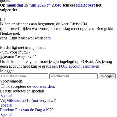
quote:
Op
maandag 15 juni 2026 @ 23:40
schreef
RRRobert
het
volgende:
[..]
Ik ben er niet eens aan begonnen, dit keer. Liefst 104
(poule)wedstrijden waarvoor je een uitslag moet opgeven. Ben gekke
Henkie niet.
eens. Lijkt haast wel werk
foto
En dat ligt niet in mijn aard.
- vmi voor intimi -
Reageer zelf
Om te kunnen reageren moet je zijn ingelogd op FOK.nl. Als je nog
geen account hebt kun je gratis
een FOK!account aanmaken
Inloggen
Voorwaarden
Ik accepteer de
voorwaarden
.
Laatste reviews en specials
special
VrijMiBabes #316 (not very sfw!)
special
Random Pics van de Dag #1979
special