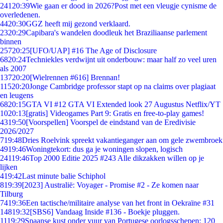
241
20:39
Wie gaan er dood in 2026?Post met een vleugje cynisme de
overledenen.
44
20:30
GGZ heeft mij gezond verklaard.
23
20:29
Capibara's wandelen doodleuk het Braziliaanse parlement
binnen
257
20:25
[UFO/UAP] #16 The Age of Disclosure
68
20:24
Techniekles verdwijnt uit onderbouw: maar half zo veel uren
als 2007
137
20:20
[Wielrennen #616] Brennan!
115
20:20
Jonge Cambridge professor stapt op na claims over plagiaat
en leugens
68
20:15
GTA VI #12 GTA VI Extended look 27 Augustus Netflix/YT
10
20:13
[gratis] Videogames Part 9: Gratis en free-to-play games!
43
19:50
[Voorspellen] Voorspel de eindstand van de Eredivisie
2026/2027
7
19:48
Dries Roelvink spreekt vakantieganger aan om gele zwembroek
49
19:46
Woningtekort: dus ga je woningen slopen, logisch
241
19:46
Top 2000 Editie 2025 #243 Alle dikzakken willen op je
lijken
4
19:42
Last minute balie Schiphol
8
19:39
[2023] Australië: Voyager - Promise #2 - Ze komen naar
Tilburg
74
19:36
Een tactische/militaire analyse van het front in Oekraïne #31
148
19:32
[SBS6] Vandaag Inside #136 - Boekje pluggen.
11
19:29
Spaanse kust onder vuur van Portugese oorlogsschepen: 120