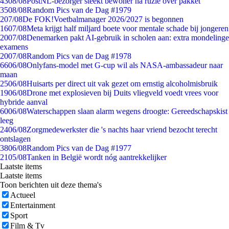
43
08/08
PostNL-bezorger steekt bewoner na ruzie over pakket
35
08/08
Random Pics van de Dag #1979
2
07/08
De FOK!Voetbalmanager 2026/2027 is begonnen
16
07/08
Meta krijgt half miljard boete voor mentale schade bij jongeren
20
07/08
Denemarken pakt AI-gebruik in scholen aan: extra mondelinge
examens
20
07/08
Random Pics van de Dag #1978
66
06/08
Onlyfans-model met G-cup wil als NASA-ambassadeur naar
maan
25
06/08
Huisarts per direct uit vak gezet om ernstig alcoholmisbruik
19
06/08
Drone met explosieven bij Duits vliegveld voedt vrees voor
hybride aanval
60
06/08
Waterschappen slaan alarm wegens droogte: Gereedschapskist
leeg
24
06/08
Zorgmedewerkster die 's nachts haar vriend bezocht terecht
ontslagen
38
06/08
Random Pics van de Dag #1977
21
05/08
Tanken in België wordt nóg aantrekkelijker
Laatste items
Laatste items
Toon berichten uit deze thema's
Actueel
Entertainment
Sport
Film & Tv