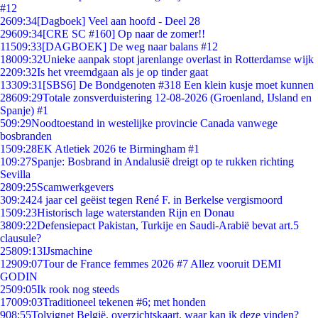
#12
26
09:34
[Dagboek] Veel aan hoofd - Deel 28
296
09:34
[CRE SC #160] Op naar de zomer!!
115
09:33
[DAGBOEK] De weg naar balans #12
180
09:32
Unieke aanpak stopt jarenlange overlast in Rotterdamse wijk
22
09:32
Is het vreemdgaan als je op tinder gaat
133
09:31
[SBS6] De Bondgenoten #318 Een klein kusje moet kunnen
286
09:29
Totale zonsverduistering 12-08-2026 (Groenland, IJsland en
Spanje) #1
5
09:29
Noodtoestand in westelijke provincie Canada vanwege
bosbranden
15
09:28
EK Atletiek 2026 te Birmingham #1
1
09:27
Spanje: Bosbrand in Andalusië dreigt op te rukken richting
Sevilla
28
09:25
Scamwerkgevers
3
09:24
24 jaar cel geëist tegen René F. in Berkelse vergismoord
15
09:23
Historisch lage waterstanden Rijn en Donau
38
09:22
Defensiepact Pakistan, Turkije en Saudi-Arabië bevat art.5
clausule?
258
09:13
IJsmachine
129
09:07
Tour de France femmes 2026 #7 Allez vooruit DEMI
GODIN
25
09:05
Ik rook nog steeds
170
09:03
Traditioneel tekenen #6; met honden
9
08:55
Tolvignet België, overzichtskaart, waar kan ik deze vinden?