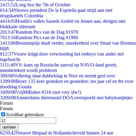
24
15:52
Long live the 7th of October
6
14:34
Nieuwe president De la Espriella gaat strijd aan met
drugskartels Colombia
44
14:03
Houthi's vallen Saoedi-Arabië en Jemen aan, dreigen met
blokkade olieroute
20
13:47
Random Pics van de Dag #1978
76
13:16
Random Pics van de Dag #1980
14
13:06
Benzineprijs daalt verder, onzekerheid over Straat van Hormuz
blijft
8
12:37
Vrouw krijgt door verwisseling het embryo van ander stel
ingebracht
51
11:40
VS: kans op Russische aanval op NAVO-land groeit,
munitietekort wordt probleem
3
09/08
Vollering slaat dubbelslag in Nice en neemt geel over
12
09/08
Broer 135 keer gestoken en gesneden: zes jaar cel en tbs voor
doodslag Gouda
16
09/08
VrijMiBabes #316 (not very sfw!)
32
09/08
Amsterdams dierenasiel DOA overspoeld met babykonijntjes
Forum
Forum
Scrollbar gebruiken
opslaan
62
10:42
Nieuwe flitspaal in Hollandscheveld binnen 24 uur