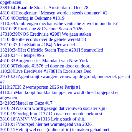
opgeblazen
238
10:42
Raad de Straat - Amsterdam - Deel 78
48
10:41
Hoogleraar: "Mensen worden steeds dommer" #2
67
10:40
Oorlog in Oekraïne #1319
71
10:39
Aanbrengen mechanische ventilatie zinvol in oud huis?
118
10:39
Hurricane & Cyclone Season 2026
173
10:39
[NOS Eredivisie #298] We gaan staken
14
10:38
Hitterecords over de gehele wereld #3
201
10:37
[PlayStation #184] Nieuw deel
132
10:34
[Het Officiële Steam Topic #201] Steamrolled
250
10:34
+7 telspel #95
46
10:33
Burgemeester Mamdani van New York
19
10:30
Teltopic #1576 tel door en door en door....
1
10:28
[Live Eredivisie #1788] In Excelsiors Deo
295
10:27
Agent smijt zwangere vrouw op de grond, onderzoek gestart
#2
21
10:27
EK Zwemsporten 2026 te Parijs #1
41
10:25
Man koopt honkbalknuppel en wordt direct opgepakt en
afgevoerd.
242
10:25
Israel en Gaza #17
10
10:24
Waarom wordt gezegd dat vrouwen socialer zijn?
19
10:19
Oorlog Iran #137 Op naar een mooie toekomst
38
10:18
[AMV] VS #1313 Lying sack of shit.
170
10:17
Voorspel hier het warmtegetal van 2026
30
10:15
Heb jij wel eens (online of irl) te maken gehad met