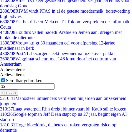
12
08/08
Broer 135 keer gestoken en gesneden: zes jaar cel en tbs voor
doodslag Gouda
28
08/08
RIVM vindt PFAS in al de geteste moedermelk, borstvoeding
blijft advies
68
08/08
EU bekritiseert Meta en TikTok om verspreiden desinformatie
Ceuta
44
08/08
Houthi's vallen Saoedi-Arabië en Jemen aan, dreigen met
blokkade olieroute
13
08/08
Vrouw krijgt 30 maanden cel voor afpersing 12-jarige
misdienaar in kerk
43
08/08
PostNL-bezorger steekt bewoner na ruzie over pakket
26
08/08
Wegpiraat scheurt met 146 km/u door het centrum van
Amsterdam
Actieve items
Actieve items
Scrollbar gebruiken
opslaan
52
10:41
Manosfeer-influencers verdienen miljarden aan onzekerheid
jongeren
3
10:37
Laag waterpeil Rijn dreigt binnenvaart bij Kaub stil te leggen
1
10:36
Google-topman Jeff Dean stapt op na 27 jaar, begint eigen AI-
start-up
18
10:31
Hoge bloeddruk, diabetes en roken vergroten risico op
dementie