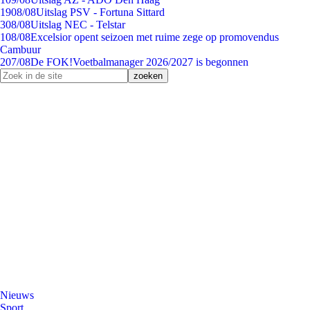
19
08/08
Uitslag PSV - Fortuna Sittard
3
08/08
Uitslag NEC - Telstar
1
08/08
Excelsior opent seizoen met ruime zege op promovendus
Cambuur
2
07/08
De FOK!Voetbalmanager 2026/2027 is begonnen
Nieuws
Sport