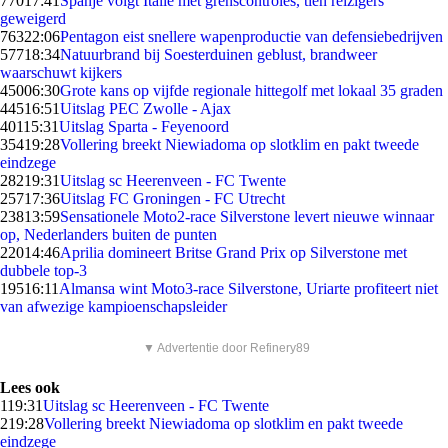
770
17:41
Spanje volgt Italië met grenscontroles, tien reizigers
geweigerd
763
22:06
Pentagon eist snellere wapenproductie van defensiebedrijven
577
18:34
Natuurbrand bij Soesterduinen geblust, brandweer
waarschuwt kijkers
450
06:30
Grote kans op vijfde regionale hittegolf met lokaal 35 graden
445
16:51
Uitslag PEC Zwolle - Ajax
401
15:31
Uitslag Sparta - Feyenoord
354
19:28
Vollering breekt Niewiadoma op slotklim en pakt tweede
eindzege
282
19:31
Uitslag sc Heerenveen - FC Twente
257
17:36
Uitslag FC Groningen - FC Utrecht
238
13:59
Sensationele Moto2-race Silverstone levert nieuwe winnaar
op, Nederlanders buiten de punten
220
14:46
Aprilia domineert Britse Grand Prix op Silverstone met
dubbele top-3
195
16:11
Almansa wint Moto3-race Silverstone, Uriarte profiteert niet
van afwezige kampioenschapsleider
▼ Advertentie door Refinery89
Lees ook
1
19:31
Uitslag sc Heerenveen - FC Twente
2
19:28
Vollering breekt Niewiadoma op slotklim en pakt tweede
eindzege