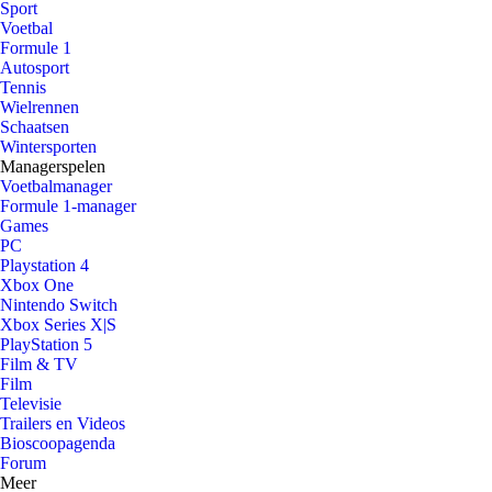
Sport
Voetbal
Formule 1
Autosport
Tennis
Wielrennen
Schaatsen
Wintersporten
Managerspelen
Voetbalmanager
Formule 1-manager
Games
PC
Playstation 4
Xbox One
Nintendo Switch
Xbox Series X|S
PlayStation 5
Film & TV
Film
Televisie
Trailers en Videos
Bioscoopagenda
Forum
Meer