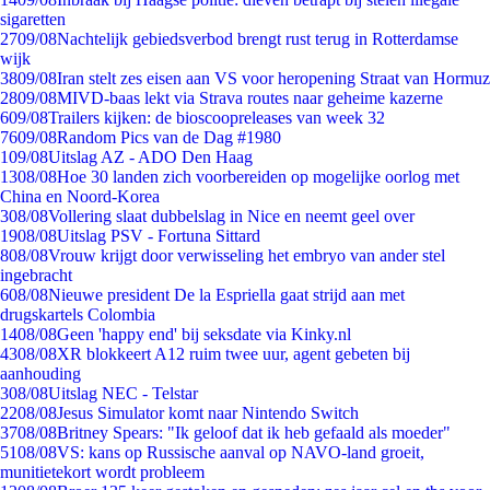
sigaretten
27
09/08
Nachtelijk gebiedsverbod brengt rust terug in Rotterdamse
wijk
38
09/08
Iran stelt zes eisen aan VS voor heropening Straat van Hormuz
28
09/08
MIVD-baas lekt via Strava routes naar geheime kazerne
6
09/08
Trailers kijken: de bioscoopreleases van week 32
76
09/08
Random Pics van de Dag #1980
1
09/08
Uitslag AZ - ADO Den Haag
13
08/08
Hoe 30 landen zich voorbereiden op mogelijke oorlog met
China en Noord-Korea
3
08/08
Vollering slaat dubbelslag in Nice en neemt geel over
19
08/08
Uitslag PSV - Fortuna Sittard
8
08/08
Vrouw krijgt door verwisseling het embryo van ander stel
ingebracht
6
08/08
Nieuwe president De la Espriella gaat strijd aan met
drugskartels Colombia
14
08/08
Geen 'happy end' bij seksdate via Kinky.nl
43
08/08
XR blokkeert A12 ruim twee uur, agent gebeten bij
aanhouding
3
08/08
Uitslag NEC - Telstar
22
08/08
Jesus Simulator komt naar Nintendo Switch
37
08/08
Britney Spears: "Ik geloof dat ik heb gefaald als moeder"
51
08/08
VS: kans op Russische aanval op NAVO-land groeit,
munitietekort wordt probleem