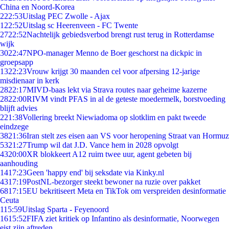
China en Noord-Korea
2
22:53
Uitslag PEC Zwolle - Ajax
1
22:52
Uitslag sc Heerenveen - FC Twente
27
22:52
Nachtelijk gebiedsverbod brengt rust terug in Rotterdamse
wijk
30
22:47
NPO-manager Menno de Boer geschorst na dickpic in
groepsapp
13
22:23
Vrouw krijgt 30 maanden cel voor afpersing 12-jarige
misdienaar in kerk
28
22:17
MIVD-baas lekt via Strava routes naar geheime kazerne
28
22:00
RIVM vindt PFAS in al de geteste moedermelk, borstvoeding
blijft advies
2
21:38
Vollering breekt Niewiadoma op slotklim en pakt tweede
eindzege
38
21:36
Iran stelt zes eisen aan VS voor heropening Straat van Hormuz
53
21:27
Trump wil dat J.D. Vance hem in 2028 opvolgt
43
20:00
XR blokkeert A12 ruim twee uur, agent gebeten bij
aanhouding
14
17:23
Geen 'happy end' bij seksdate via Kinky.nl
43
17:19
PostNL-bezorger steekt bewoner na ruzie over pakket
68
17:15
EU bekritiseert Meta en TikTok om verspreiden desinformatie
Ceuta
1
15:59
Uitslag Sparta - Feyenoord
16
15:52
FIFA ziet kritiek op Infantino als desinformatie, Noorwegen
eist zijn aftreden