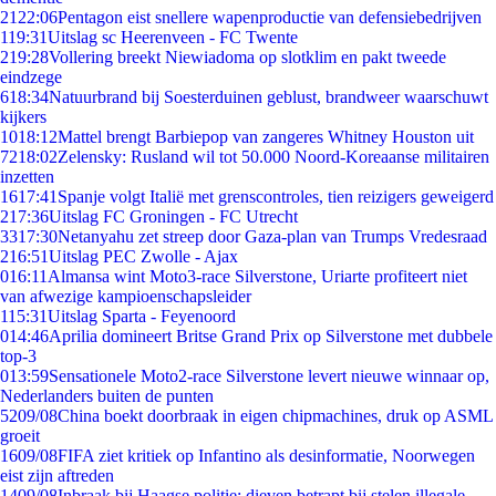
21
22:06
Pentagon eist snellere wapenproductie van defensiebedrijven
1
19:31
Uitslag sc Heerenveen - FC Twente
2
19:28
Vollering breekt Niewiadoma op slotklim en pakt tweede
eindzege
6
18:34
Natuurbrand bij Soesterduinen geblust, brandweer waarschuwt
kijkers
10
18:12
Mattel brengt Barbiepop van zangeres Whitney Houston uit
72
18:02
Zelensky: Rusland wil tot 50.000 Noord-Koreaanse militairen
inzetten
16
17:41
Spanje volgt Italië met grenscontroles, tien reizigers geweigerd
2
17:36
Uitslag FC Groningen - FC Utrecht
33
17:30
Netanyahu zet streep door Gaza-plan van Trumps Vredesraad
2
16:51
Uitslag PEC Zwolle - Ajax
0
16:11
Almansa wint Moto3-race Silverstone, Uriarte profiteert niet
van afwezige kampioenschapsleider
1
15:31
Uitslag Sparta - Feyenoord
0
14:46
Aprilia domineert Britse Grand Prix op Silverstone met dubbele
top-3
0
13:59
Sensationele Moto2-race Silverstone levert nieuwe winnaar op,
Nederlanders buiten de punten
52
09/08
China boekt doorbraak in eigen chipmachines, druk op ASML
groeit
16
09/08
FIFA ziet kritiek op Infantino als desinformatie, Noorwegen
eist zijn aftreden
14
09/08
Inbraak bij Haagse politie: dieven betrapt bij stelen illegale