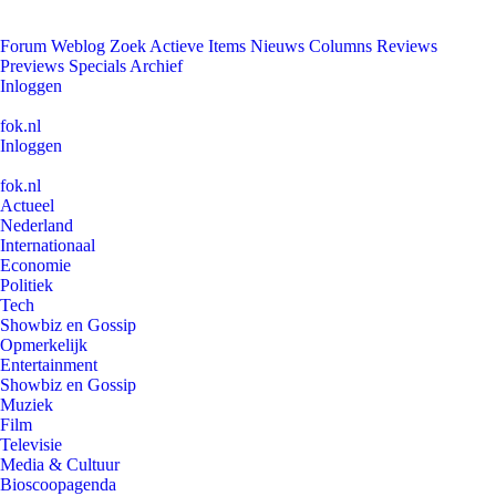
Forum
Weblog
Zoek
Actieve Items
Nieuws
Columns
Reviews
Previews
Specials
Archief
Inloggen
fok.nl
Inloggen
fok.nl
Actueel
Nederland
Internationaal
Economie
Politiek
Tech
Showbiz en Gossip
Opmerkelijk
Entertainment
Showbiz en Gossip
Muziek
Film
Televisie
Media & Cultuur
Bioscoopagenda