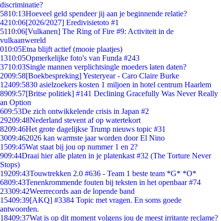
discriminatie?
58
10:13
Hoeveel geld spendeer jij aan je beginnende relatie?
42
10:06
[2026/2027] Eredivisietoto #1
51
10:06
[Vulkanen] The Ring of Fire #9: Activiteit in de
vulkaanwereld
0
10:05
Etna blijft actief (mooie plaatjes)
13
10:05
Opmerkelijke foto's van Funda #243
37
10:03
Single mannen verplichtsingle moeders laten daten?
20
09:58
[Boekbespreking] Yesteryear - Caro Claire Burke
124
09:58
30 asielzoekers kosten 1 miljoen in hotel centrum Haarlem
89
09:57
[Britse politiek] #141 Declining Gracefully Was Never Really
an Option
6
09:53
De zich ontwikkelende crisis in Japan #2
292
09:48
Nederland stevent af op watertekort
82
09:46
Het grote dagelijkse Trump nieuws topic #31
30
09:46
2026 kan warmste jaar worden door El Nino
15
09:45
Wat staat bij jou op nummer 1 en 2?
9
09:44
Draai hier alle platen in je platenkast #32 (The Torture Never
Stops)
192
09:43
Touwtrekken 2.0 #636 - Team 1 beste team *G* *O*
68
09:43
Tenenkrommende fouten bij teksten in het openbaar #74
233
09:42
Weerrecords aan de lopende band
154
09:39
[AKQ] #3384 Topic met vragen. En soms goede
antwoorden.
184
09:37
Wat is op dit moment volgens jou de meest irritante reclame?