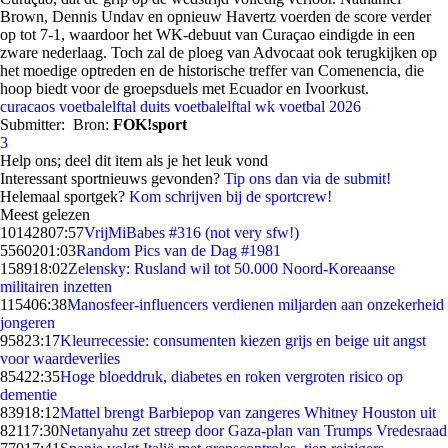
Brown, Dennis Undav en opnieuw Havertz voerden de score verder
op tot 7-1, waardoor het WK-debuut van Curaçao eindigde in een
zware nederlaag. Toch zal de ploeg van Advocaat ook terugkijken op
het moedige optreden en de historische treffer van Comenencia, die
hoop biedt voor de groepsduels met Ecuador en Ivoorkust.
curacaos voetbalelftal
duits voetbalelftal
wk voetbal 2026
Submitter:
Bron:
FOK!sport
3
Help ons; deel dit item als je het leuk vond
Interessant sportnieuws gevonden?
Tip ons dan via de submit!
Helemaal sportgek?
Kom schrijven bij de sportcrew!
Meest gelezen
101428
07:57
VrijMiBabes #316 (not very sfw!)
55602
01:03
Random Pics van de Dag #1981
1589
18:02
Zelensky: Rusland wil tot 50.000 Noord-Koreaanse
militairen inzetten
1154
06:38
Manosfeer-influencers verdienen miljarden aan onzekerheid
jongeren
958
23:17
Kleurrecessie: consumenten kiezen grijs en beige uit angst
voor waardeverlies
854
22:35
Hoge bloeddruk, diabetes en roken vergroten risico op
dementie
839
18:12
Mattel brengt Barbiepop van zangeres Whitney Houston uit
821
17:30
Netanyahu zet streep door Gaza-plan van Trumps Vredesraad