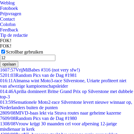
Weblog
Fotoboek
Prijsvragen
Contact
Colofon
Feedback
Tip de redactie
FOK!
FOK!
Scrollbar gebruiken
opslaan
16
07:57
VrijMiBabes #316 (not very sfw!)
52
01:03
Random Pics van de Dag #1981
0
16:11
Almansa wint Moto3-race Silverstone, Uriarte profiteert niet
van afwezige kampioenschapsleider
0
14:46
Aprilia domineert Britse Grand Prix op Silverstone met dubbele
top-3
0
13:59
Sensationele Moto2-race Silverstone levert nieuwe winnaar op,
Nederlanders buiten de punten
28
09/08
MIVD-baas lekt via Strava routes naar geheime kazerne
76
09/08
Random Pics van de Dag #1980
13
08/08
Vrouw krijgt 30 maanden cel voor afpersing 12-jarige
misdienaar in kerk