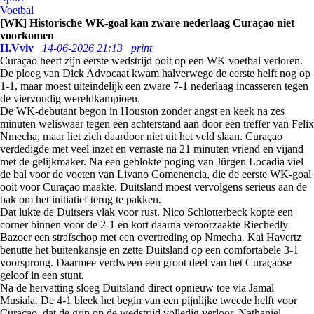
Voetbal
[WK] Historische WK-goal kan zware nederlaag Curaçao niet
voorkomen
H.Vviv
14-06-2026 21:13
print
Curaçao heeft zijn eerste wedstrijd ooit op een WK voetbal verloren.
De ploeg van Dick Advocaat kwam halverwege de eerste helft nog op
1-1, maar moest uiteindelijk een zware 7-1 nederlaag incasseren tegen
de viervoudig wereldkampioen.
De WK-debutant begon in Houston zonder angst en keek na zes
minuten weliswaar tegen een achterstand aan door een treffer van Felix
Nmecha, maar liet zich daardoor niet uit het veld slaan. Curaçao
verdedigde met veel inzet en verraste na 21 minuten vriend en vijand
met de gelijkmaker. Na een geblokte poging van Jürgen Locadia viel
de bal voor de voeten van Livano Comenencia, die de eerste WK-goal
ooit voor Curaçao maakte. Duitsland moest vervolgens serieus aan de
bak om het initiatief terug te pakken.
Dat lukte de Duitsers vlak voor rust. Nico Schlotterbeck kopte een
corner binnen voor de 2-1 en kort daarna veroorzaakte Riechedly
Bazoer een strafschop met een overtreding op Nmecha. Kai Havertz
benutte het buitenkansje en zette Duitsland op een comfortabele 3-1
voorsprong. Daarmee verdween een groot deel van het Curaçaose
geloof in een stunt.
Na de hervatting sloeg Duitsland direct opnieuw toe via Jamal
Musiala. De 4-1 bleek het begin van een pijnlijke tweede helft voor
Curaçao, dat de grip op de wedstrijd volledig verloor. Nathaniel