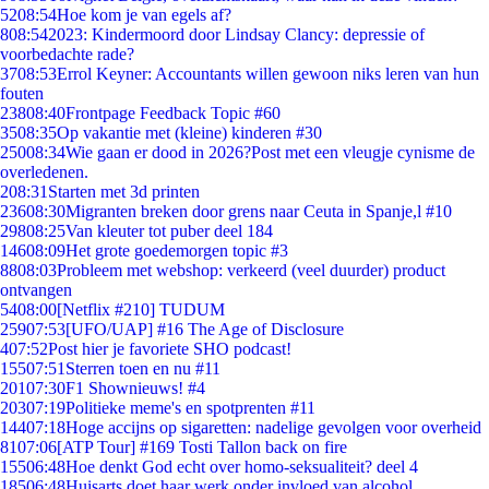
52
08:54
Hoe kom je van egels af?
8
08:54
2023: Kindermoord door Lindsay Clancy: depressie of
voorbedachte rade?
37
08:53
Errol Keyner: Accountants willen gewoon niks leren van hun
fouten
238
08:40
Frontpage Feedback Topic #60
35
08:35
Op vakantie met (kleine) kinderen #30
250
08:34
Wie gaan er dood in 2026?Post met een vleugje cynisme de
overledenen.
2
08:31
Starten met 3d printen
236
08:30
Migranten breken door grens naar Ceuta in Spanje,l #10
298
08:25
Van kleuter tot puber deel 184
146
08:09
Het grote goedemorgen topic #3
88
08:03
Probleem met webshop: verkeerd (veel duurder) product
ontvangen
54
08:00
[Netflix #210] TUDUM
259
07:53
[UFO/UAP] #16 The Age of Disclosure
4
07:52
Post hier je favoriete SHO podcast!
155
07:51
Sterren toen en nu #11
201
07:30
F1 Shownieuws! #4
203
07:19
Politieke meme's en spotprenten #11
144
07:18
Hoge accijns op sigaretten: nadelige gevolgen voor overheid
81
07:06
[ATP Tour] #169 Tosti Tallon back on fire
155
06:48
Hoe denkt God echt over homo-seksualiteit? deel 4
185
06:48
Huisarts doet haar werk onder invloed van alcohol