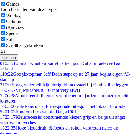
Games
Toon berichten van deze types
Weblog
Column
(P)review
Special
Poll
Scrollbar gebruiken
opslaan
0
10:35
Topman Kinahan-kartel na tien jaar Dubai uitgeleverd aan
Ierland
1
10:22
Google-topman Jeff Dean stapt op na 27 jaar, begint eigen AI-
start-up
3
10:07
Laag waterpeil Rijn dreigt binnenvaart bij Kaub stil te leggen
16
07:57
VrijMiBabes #316 (not very sfw!)
52
06:38
Manosfeer-influencers verdienen miljarden aan onzekerheid
jongeren
7
06:30
Grote kans op vijfde regionale hittegolf met lokaal 35 graden
52
01:03
Random Pics van de Dag #1981
17
23:17
Kleurrecessie: consumenten kiezen grijs en beige uit angst
voor waardeverlies
18
22:35
Hoge bloeddruk, diabetes en roken vergroten risico op
dementie