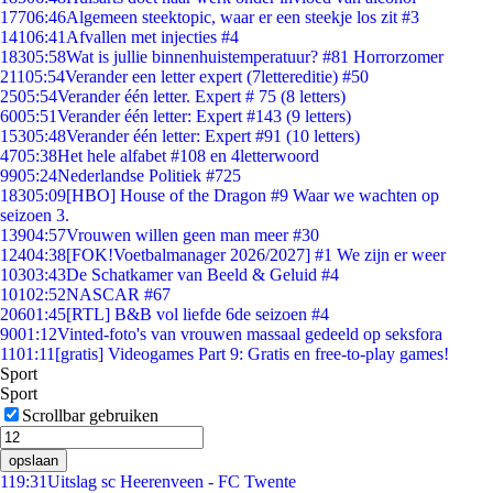
177
06:46
Algemeen steektopic, waar er een steekje los zit #3
141
06:41
Afvallen met injecties #4
183
05:58
Wat is jullie binnenhuistemperatuur? #81 Horrorzomer
211
05:54
Verander een letter expert (7lettereditie) #50
25
05:54
Verander één letter. Expert # 75 (8 letters)
60
05:51
Verander één letter: Expert #143 (9 letters)
153
05:48
Verander één letter: Expert #91 (10 letters)
47
05:38
Het hele alfabet #108 en 4letterwoord
99
05:24
Nederlandse Politiek #725
183
05:09
[HBO] House of the Dragon #9 Waar we wachten op
seizoen 3.
139
04:57
Vrouwen willen geen man meer #30
124
04:38
[FOK!Voetbalmanager 2026/2027] #1 We zijn er weer
103
03:43
De Schatkamer van Beeld & Geluid #4
101
02:52
NASCAR #67
206
01:45
[RTL] B&B vol liefde 6de seizoen #4
90
01:12
Vinted-foto's van vrouwen massaal gedeeld op seksfora
11
01:11
[gratis] Videogames Part 9: Gratis en free-to-play games!
Sport
Sport
Scrollbar gebruiken
opslaan
1
19:31
Uitslag sc Heerenveen - FC Twente