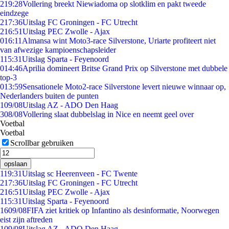
2
19:28
Vollering breekt Niewiadoma op slotklim en pakt tweede
eindzege
2
17:36
Uitslag FC Groningen - FC Utrecht
2
16:51
Uitslag PEC Zwolle - Ajax
0
16:11
Almansa wint Moto3-race Silverstone, Uriarte profiteert niet
van afwezige kampioenschapsleider
1
15:31
Uitslag Sparta - Feyenoord
0
14:46
Aprilia domineert Britse Grand Prix op Silverstone met dubbele
top-3
0
13:59
Sensationele Moto2-race Silverstone levert nieuwe winnaar op,
Nederlanders buiten de punten
1
09/08
Uitslag AZ - ADO Den Haag
3
08/08
Vollering slaat dubbelslag in Nice en neemt geel over
Voetbal
Voetbal
Scrollbar gebruiken
opslaan
1
19:31
Uitslag sc Heerenveen - FC Twente
2
17:36
Uitslag FC Groningen - FC Utrecht
2
16:51
Uitslag PEC Zwolle - Ajax
1
15:31
Uitslag Sparta - Feyenoord
16
09/08
FIFA ziet kritiek op Infantino als desinformatie, Noorwegen
eist zijn aftreden
1
09/08
Uitslag AZ - ADO Den Haag