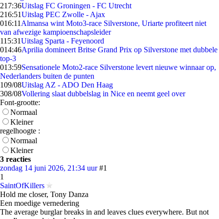
2
17:36
Uitslag FC Groningen - FC Utrecht
2
16:51
Uitslag PEC Zwolle - Ajax
0
16:11
Almansa wint Moto3-race Silverstone, Uriarte profiteert niet
van afwezige kampioenschapsleider
1
15:31
Uitslag Sparta - Feyenoord
0
14:46
Aprilia domineert Britse Grand Prix op Silverstone met dubbele
top-3
0
13:59
Sensationele Moto2-race Silverstone levert nieuwe winnaar op,
Nederlanders buiten de punten
1
09/08
Uitslag AZ - ADO Den Haag
3
08/08
Vollering slaat dubbelslag in Nice en neemt geel over
Font-grootte:
Normaal
Kleiner
regelhoogte :
Normaal
Kleiner
3 reacties
zondag 14 juni 2026, 21:34 uur
#1
1
SaintOfKillers
Hold me closer, Tony Danza
Een moedige vernedering
The average burglar breaks in and leaves clues everywhere. But not