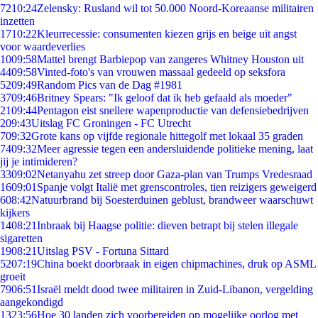
72
10:24
Zelensky: Rusland wil tot 50.000 Noord-Koreaanse militairen
inzetten
17
10:22
Kleurrecessie: consumenten kiezen grijs en beige uit angst
voor waardeverlies
10
09:58
Mattel brengt Barbiepop van zangeres Whitney Houston uit
44
09:58
Vinted-foto's van vrouwen massaal gedeeld op seksfora
52
09:49
Random Pics van de Dag #1981
37
09:46
Britney Spears: "Ik geloof dat ik heb gefaald als moeder"
21
09:44
Pentagon eist snellere wapenproductie van defensiebedrijven
2
09:43
Uitslag FC Groningen - FC Utrecht
7
09:32
Grote kans op vijfde regionale hittegolf met lokaal 35 graden
74
09:32
Meer agressie tegen een andersluidende politieke mening, laat
jij je intimideren?
33
09:02
Netanyahu zet streep door Gaza-plan van Trumps Vredesraad
16
09:01
Spanje volgt Italië met grenscontroles, tien reizigers geweigerd
6
08:42
Natuurbrand bij Soesterduinen geblust, brandweer waarschuwt
kijkers
14
08:21
Inbraak bij Haagse politie: dieven betrapt bij stelen illegale
sigaretten
19
08:21
Uitslag PSV - Fortuna Sittard
52
07:19
China boekt doorbraak in eigen chipmachines, druk op ASML
groeit
79
06:51
Israël meldt dood twee militairen in Zuid-Libanon, vergelding
aangekondigd
13
23:56
Hoe 30 landen zich voorbereiden op mogelijke oorlog met