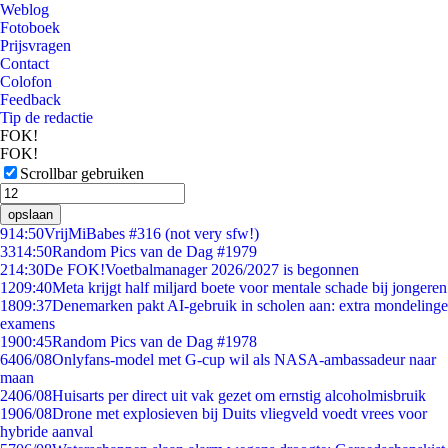
Weblog
Fotoboek
Prijsvragen
Contact
Colofon
Feedback
Tip de redactie
FOK!
FOK!
Scrollbar gebruiken
opslaan
9
14:50
VrijMiBabes #316 (not very sfw!)
33
14:50
Random Pics van de Dag #1979
2
14:30
De FOK!Voetbalmanager 2026/2027 is begonnen
12
09:40
Meta krijgt half miljard boete voor mentale schade bij jongeren
18
09:37
Denemarken pakt AI-gebruik in scholen aan: extra mondelinge
examens
19
00:45
Random Pics van de Dag #1978
64
06/08
Onlyfans-model met G-cup wil als NASA-ambassadeur naar
maan
24
06/08
Huisarts per direct uit vak gezet om ernstig alcoholmisbruik
19
06/08
Drone met explosieven bij Duits vliegveld voedt vrees voor
hybride aanval