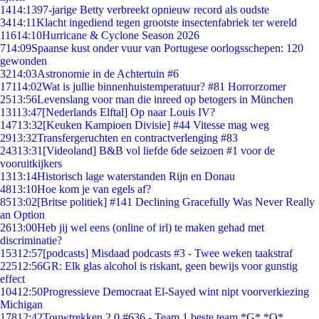
14
14:13
97-jarige Betty verbreekt opnieuw record als oudste
34
14:11
Klacht ingediend tegen grootste insectenfabriek ter wereld
116
14:10
Hurricane & Cyclone Season 2026
7
14:09
Spaanse kust onder vuur van Portugese oorlogsschepen: 120
gewonden
32
14:03
Astronomie in de Achtertuin #6
171
14:02
Wat is jullie binnenhuistemperatuur? #81 Horrorzomer
25
13:56
Levenslang voor man die inreed op betogers in München
131
13:47
[Nederlands Elftal] Op naar Louis IV?
147
13:32
[Keuken Kampioen Divisie] #44 Vitesse mag weg
29
13:32
Transfergeruchten en contractverlenging #83
243
13:31
[Videoland] B&B vol liefde 6de seizoen #1 voor de
vooruitkijkers
13
13:14
Historisch lage waterstanden Rijn en Donau
48
13:10
Hoe kom je van egels af?
85
13:02
[Britse politiek] #141 Declining Gracefully Was Never Really
an Option
26
13:00
Heb jij wel eens (online of irl) te maken gehad met
discriminatie?
153
12:57
[podcasts] Misdaad podcasts #3 - Twee weken taakstraf
225
12:56
GR: Elk glas alcohol is riskant, geen bewijs voor gunstig
effect
104
12:50
Progressieve Democraat El-Sayed wint nipt voorverkiezing
Michigan
178
12:42
Touwtrekken 2.0 #636 - Team 1 beste team *G* *O*