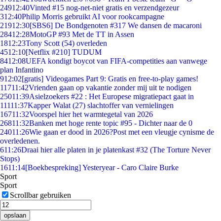
249
12:40
Vinted #15 nog-net-niet gratis en verzendgezeur
3
12:40
Philip Morris gebruikt AI voor rookcampagne
219
12:30
[SBS6] De Bondgenoten #317 We dansen de macaroni
284
12:28
MotoGP #93 Met de TT in Assen
18
12:23
Tony Scott (54) overleden
45
12:10
[Netflix #210] TUDUM
84
12:08
UEFA kondigt boycot van FIFA-competities aan vanwege
plan Infantino
9
12:02
[gratis] Videogames Part 9: Gratis en free-to-play games!
117
11:42
Vrienden gaan op vakantie zonder mij uit te nodigen
250
11:39
Asielzoekers #22 : Het Europese migratiepact gaat in
111
11:37
Kapper Walat (27) slachtoffer van vernielingen
167
11:32
Voorspel hier het warmtegetal van 2026
268
11:32
Banken met hoge rente topic #95 - Dichter naar de 0
240
11:26
Wie gaan er dood in 2026?Post met een vleugje cynisme de
overledenen.
6
11:26
Draai hier alle platen in je platenkast #32 (The Torture Never
Stops)
16
11:14
[Boekbespreking] Yesteryear - Caro Claire Burke
Sport
Sport
Scrollbar gebruiken
opslaan