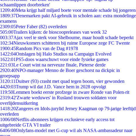
schaamlippen doorbreken'
12
09:40
Meta krijgt half miljard boete voor mentale schade bij jongeren
18
09:37
Denemarken pakt AI-gebruik in scholen aan: extra mondelinge
examens
23
09:05
Peter Faber (82) overleden
5
05:00
Trailers kijken: de bioscoopreleases van week 32
0
03:37
Ajax veel te sterk voor Shelbourne, maar houdt schade beperkt
1
02:34
Nieuwkomers schitteren bij ruime Europese zege FC Twente
19
00:45
Random Pics van de Dag #1978
14
22:04
Ontslagen bij Halo Studios na Campaign Evolved
16
22:01
PS5-doos waarschuwt voor einde fysieke games
2
21:03
Le Court wint na nerveuze finale, Pieterse derde
29
20:40
NPO-manager Menno de Boer geschorst na dickpic in
groepsapp
31
20:11
Duitser (93) crasht met quad tegen boom, vier gewonden
44
20:03
Trump wil dat J.D. Vance hem in 2028 opvolgt
1
19:50
Lemmen boekt eerste profzege in zware Ronde van Polen-rit
23
19:42
'Zwarte weduwes' in Rusland trouwen soldaten voor
overlijdensuitkering
14
18:20
Zangeres en Idols-jurylid Jerney Kaagman op 79-jarige leeftijd
overleden
10
06/08
Netflix-abonnees krijgen exclusieve early access tot
uitgebreide GTA VI trailer
64
06/08
Onlyfans-model met G-cup wil als NASA-ambassadeur naar
maan