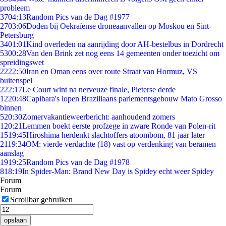
probleem
37
04:13
Random Pics van de Dag #1977
27
03:06
Doden bij Oekraïense droneaanvallen op Moskou en Sint-
Petersburg
34
01:01
Kind overleden na aanrijding door AH-bestelbus in Dordrecht
53
00:28
Van den Brink zet nog eens 14 gemeenten onder toezicht om
spreidingswet
22
22:50
Iran en Oman eens over route Straat van Hormuz, VS
buitenspel
2
22:17
Le Court wint na nerveuze finale, Pieterse derde
12
20:48
Capibara's lopen Braziliaans parlementsgebouw Mato Grosso
binnen
5
20:30
Zomervakantieweerbericht: aanhoudend zomers
1
20:21
Lemmen boekt eerste profzege in zware Ronde van Polen-rit
15
19:45
Hiroshima herdenkt slachtoffers atoombom, 81 jaar later
21
19:34
OM: vierde verdachte (18) vast op verdenking van beramen
aanslag
19
19:25
Random Pics van de Dag #1978
8
18:19
In Spider-Man: Brand New Day is Spidey echt weer Spidey
Forum
Forum
Scrollbar gebruiken
opslaan