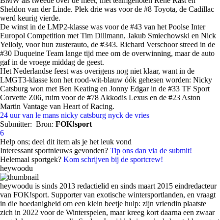
BMW als tweede over de meet, met teamgenoten René Rast en
Sheldon van der Linde. Plek drie was voor de #8 Toyota, de Cadillac
werd keurig vierde.
De winst in de LMP2-klasse was voor de #43 van het Poolse Inter
Europol Competition met Tim Dillmann, Jakub Smiechowski en Nick
Yelloly, voor hun zusterauto, de #343. Richard Verschoor streed in de
#30 Duqueine Team lange tijd mee om de overwinning, maar de auto
gaf in de vroege middag de geest.
Het Nederlandse feest was overigens nog niet klaar, want in de
LMGT3-klasse kon het rood-wit-blauw óók gehesen worden: Nicky
Catsburg won met Ben Keating en Jonny Edgar in de #33 TF Sport
Corvette Z06, ruim voor de #78 Akkodis Lexus en de #23 Aston
Martin Vantage van Heart of Racing.
24 uur van le mans
nicky catsburg
nyck de vries
Submitter:
Bron:
FOK!sport
6
Help ons; deel dit item als je het leuk vond
Interessant sportnieuws gevonden?
Tip ons dan via de submit!
Helemaal sportgek?
Kom schrijven bij de sportcrew!
heywoodu
heywoodu is sinds 2013 redactielid en sinds maart 2015 eindredacteur
van FOK!sport. Supporter van exotische wintersportlanden, en vraagt
in die hoedanigheid om een klein beetje hulp: zijn vriendin plaatste
zich in 2022 voor de Winterspelen, maar kreeg kort daarna een zwaar