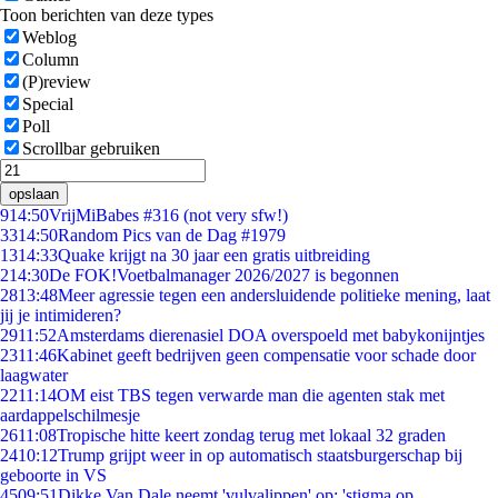
Toon berichten van deze types
Weblog
Column
(P)review
Special
Poll
Scrollbar gebruiken
opslaan
9
14:50
VrijMiBabes #316 (not very sfw!)
33
14:50
Random Pics van de Dag #1979
13
14:33
Quake krijgt na 30 jaar een gratis uitbreiding
2
14:30
De FOK!Voetbalmanager 2026/2027 is begonnen
28
13:48
Meer agressie tegen een andersluidende politieke mening, laat
jij je intimideren?
29
11:52
Amsterdams dierenasiel DOA overspoeld met babykonijntjes
23
11:46
Kabinet geeft bedrijven geen compensatie voor schade door
laagwater
22
11:14
OM eist TBS tegen verwarde man die agenten stak met
aardappelschilmesje
26
11:08
Tropische hitte keert zondag terug met lokaal 32 graden
24
10:12
Trump grijpt weer in op automatisch staatsburgerschap bij
geboorte in VS
45
09:51
Dikke Van Dale neemt 'vulvalippen' op: 'stigma op