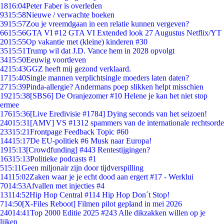
18
16:04
Peter Faber is overleden
93
15:58
Nieuwe / verwachte boeken
39
15:57
Zou je vreemdgaan in een relatie kunnen vergeven?
66
15:56
GTA VI #12 GTA VI Extended look 27 Augustus Netflix/YT
20
15:55
Op vakantie met (kleine) kinderen #30
35
15:51
Trump wil dat J.D. Vance hem in 2028 opvolgt
34
15:50
Eeuwig voortleven
42
15:43
GGZ heeft mij gezond verklaard.
17
15:40
Single mannen verplichtsingle moeders laten daten?
27
15:39
Pinda-allergie? Andermans poep slikken helpt misschien
192
15:38
[SBS6] De Oranjezomer #10 Helene je kan het niet stop
ermee
176
15:36
[Live Eredivisie #1784] Dying seconds van het seizoen!
240
15:31
[AMV] VS #1312 spammers van de internationale rechtsorde
233
15:21
Frontpage Feedback Topic #60
144
15:17
De EU-politiek #6 Musk naar Europa!
19
15:13
[Crowdfunding] #443 Rentestijgingen?
163
15:13
Politieke podcasts #1
5
15:11
Geen miljonair zijn door tijdverspilling
141
15:02
Zaken waar je je echt dood aan ergert #17 - Werklui
70
14:53
Afvallen met injecties #4
131
14:52
Hip Hop Central #114 Hip Hop Don´t Stop!
7
14:50
[X-Files Reboot] Filmen pilot gepland in mei 2026
240
14:41
Top 2000 Editie 2025 #243 Alle dikzakken willen op je
lijken