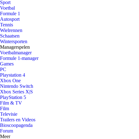
Sport
Voetbal
Formule 1
Autosport
Tennis
Wielrennen
Schaatsen
Wintersporten
Managerspelen
Voetbalmanager
Formule 1-manager
Games
PC
Playstation 4
Xbox One
Nintendo Switch
Xbox Series X|S
PlayStation 5
Film & TV
Film
Televisie
Trailers en Videos
Bioscoopagenda
Forum
Meer