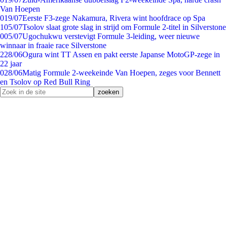
Van Hoepen
0
19/07
Eerste F3-zege Nakamura, Rivera wint hoofdrace op Spa
1
05/07
Tsolov slaat grote slag in strijd om Formule 2-titel in Silverstone
0
05/07
Ugochukwu verstevigt Formule 3-leiding, weer nieuwe
winnaar in fraaie race Silverstone
2
28/06
Ogura wint TT Assen en pakt eerste Japanse MotoGP-zege in
22 jaar
0
28/06
Matig Formule 2-weekeinde Van Hoepen, zeges voor Bennett
en Tsolov op Red Bull Ring