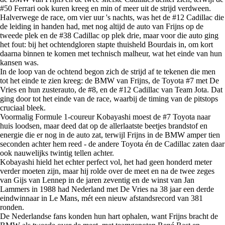
#50 Ferrari ook kuren kreeg en min of meer uit de strijd verdween.
Halverwege de race, om vier uur 's nachts, was het de #12 Cadillac die
de leiding in handen had, met nog altijd de auto van Frijns op de
tweede plek en de #38 Cadillac op plek drie, maar voor die auto ging
het fout: bij het ochtendgloren stapte thuisheld Bourdais in, om kort
daarna binnen te komen met technisch malheur, wat het einde van hun
kansen was.
In de loop van de ochtend begon zich de strijd af te tekenen die men
tot het einde te zien kreeg: de BMW van Frijns, de Toyota #7 met De
Vries en hun zusterauto, de #8, en de #12 Cadillac van Team Jota. Dat
ging door tot het einde van de race, waarbij de timing van de pitstops
cruciaal bleek.
Voormalig Formule 1-coureur Kobayashi moest de #7 Toyota naar
huis loodsen, maar deed dat op de allerlaatste beetjes brandstof en
energie die er nog in de auto zat, terwijl Frijns in de BMW amper tien
seconden achter hem reed - de andere Toyota én de Cadillac zaten daar
ook nauwelijks twintig tellen achter.
Kobayashi hield het echter perfect vol, het had geen honderd meter
verder moeten zijn, maar hij rolde over de meet en na de twee zeges
van Gijs van Lennep in de jaren zeventig en de winst van Jan
Lammers in 1988 had Nederland met De Vries na 38 jaar een derde
eindwinnaar in Le Mans, mét een nieuw afstandsrecord van 381
ronden.
De Nederlandse fans konden hun hart ophalen, want Frijns bracht de