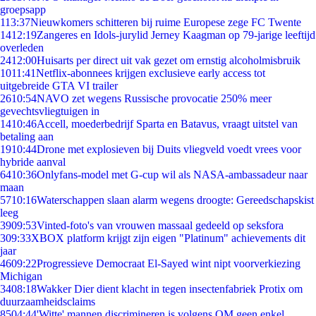
groepsapp
1
13:37
Nieuwkomers schitteren bij ruime Europese zege FC Twente
14
12:19
Zangeres en Idols-jurylid Jerney Kaagman op 79-jarige leeftijd
overleden
24
12:00
Huisarts per direct uit vak gezet om ernstig alcoholmisbruik
10
11:41
Netflix-abonnees krijgen exclusieve early access tot
uitgebreide GTA VI trailer
26
10:54
NAVO zet wegens Russische provocatie 250% meer
gevechtsvliegtuigen in
14
10:46
Accell, moederbedrijf Sparta en Batavus, vraagt uitstel van
betaling aan
19
10:44
Drone met explosieven bij Duits vliegveld voedt vrees voor
hybride aanval
64
10:36
Onlyfans-model met G-cup wil als NASA-ambassadeur naar
maan
57
10:16
Waterschappen slaan alarm wegens droogte: Gereedschapskist
leeg
39
09:53
Vinted-foto's van vrouwen massaal gedeeld op seksfora
3
09:33
XBOX platform krijgt zijn eigen "Platinum" achievements dit
jaar
46
09:22
Progressieve Democraat El-Sayed wint nipt voorverkiezing
Michigan
34
08:18
Wakker Dier dient klacht in tegen insectenfabriek Protix om
duurzaamheidsclaims
85
04:44
'Witte' mannen discrimineren is volgens OM geen enkel