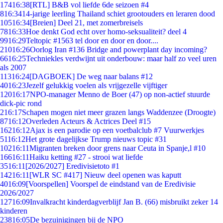
174
16:38
[RTL] B&B vol liefde 6de seizoen #4
8
16:34
14-jarige leerling Thailand schiet grootouders en leraren dood
105
16:34
[Breien] Deel 21, met zomerbreisels
78
16:33
Hoe denkt God echt over homo-seksualiteit? deel 4
99
16:29
Teltopic #1563 tel door en door en door....
210
16:26
Oorlog Iran #136 Bridge and powerplant day incoming?
66
16:25
Techniekles verdwijnt uit onderbouw: maar half zo veel uren
als 2007
113
16:24
[DAGBOEK] De weg naar balans #12
40
16:23
Jezelf gelukkig voelen als vrijgezelle vijftiger
120
16:17
NPO-manager Menno de Boer (47) op non-actief stuurde
dick-pic rond
2
16:17
Schapen mogen niet meer grazen langs Waddenzee (Droogte)
87
16:12
Overleden Acteurs & Actrices Deel #15
162
16:12
Ajax is een parodie op een voetbalclub #7 Vuurwerkjes
51
16:12
Het grote dagelijkse Trump nieuws topic #31
102
16:11
Migranten breken door grens naar Ceuta in Spanje,l #10
166
16:11
Haiku ketting #27 - strooi wat liefde
35
16:11
[2026/2027] Eredivisietoto #1
142
16:11
[WLR SC #417] Nieuw deel openen was kaputt
40
16:09
[Voorspellen] Voorspel de eindstand van de Eredivisie
2026/2027
127
16:09
Invalkracht kinderdagverblijf Jan B. (66) misbruikt zeker 14
kinderen
238
16:05
De bezuinigingen bij de NPO