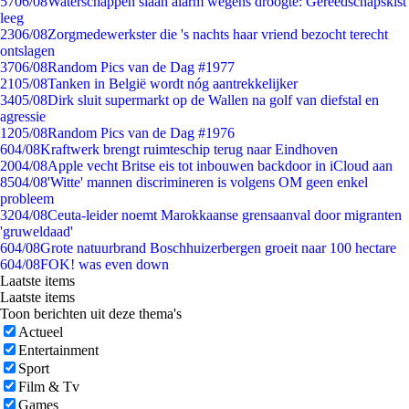
57
06/08
Waterschappen slaan alarm wegens droogte: Gereedschapskist
leeg
23
06/08
Zorgmedewerkster die 's nachts haar vriend bezocht terecht
ontslagen
37
06/08
Random Pics van de Dag #1977
21
05/08
Tanken in België wordt nóg aantrekkelijker
34
05/08
Dirk sluit supermarkt op de Wallen na golf van diefstal en
agressie
12
05/08
Random Pics van de Dag #1976
6
04/08
Kraftwerk brengt ruimteschip terug naar Eindhoven
20
04/08
Apple vecht Britse eis tot inbouwen backdoor in iCloud aan
85
04/08
'Witte' mannen discrimineren is volgens OM geen enkel
probleem
32
04/08
Ceuta-leider noemt Marokkaanse grensaanval door migranten
'gruweldaad'
6
04/08
Grote natuurbrand Boschhuizerbergen groeit naar 100 hectare
6
04/08
FOK! was even down
Laatste items
Laatste items
Toon berichten uit deze thema's
Actueel
Entertainment
Sport
Film & Tv
Games