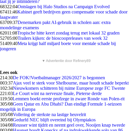
laat jij je intimideren?
683
22:04
Ontslagen bij Halo Studios na Campaign Evolved
674
11:46
Kabinet geeft bedrijven geen compensatie voor schade door
laagwater
637
09:37
Denemarken pakt AI-gebruik in scholen aan: extra
mondelinge examens
620
11:08
Tropische hitte keert zondag terug met lokaal 32 graden
527
05:00
Trailers kijken: de bioscoopreleases van week 32
514
09:40
Meta krijgt half miljard boete voor mentale schade bij
jongeren
▼ Advertentie door Refinery89
Lees ook
2
14:30
De FOK!Voetbalmanager 2026/2027 is begonnen
0
03:37
Ajax veel te sterk voor Shelbourne, maar houdt schade beperkt
1
02:34
Nieuwkomers schitteren bij ruime Europese zege FC Twente
2
21:03
Le Court wint na nerveuze finale, Pieterse derde
1
19:50
Lemmen boekt eerste profzege in zware Ronde van Polen-rit
3
05/08
Geen Qatar en Abu Dhabi? Dan eindigt Formule 1-seizoen
mogelijk in Europa
1
05/08
Vollering de sterkste na lastige heuvelrit
3
05/08
Gedurfd NEC blijft overeind bij Olympiakos
1
04/08
Reusser wint tijdrit en neemt geel over, Nooijen knap tweede
0
03/08
Haugset houdt Kopecky af na indrukwekkende solo van 86