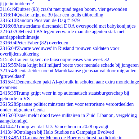
jij je intimideren?
31
16:19
Duitser (93) crasht met quad tegen boom, vier gewonden
13
16:14
Quake krijgt na 30 jaar een gratis uitbreiding
33
16:10
Random Pics van de Dag #1979
29
16:08
Amsterdams dierenasiel DOA overspoeld met babykonijntjes
22
16:07
OM eist TBS tegen verwarde man die agenten stak met
aardappelschilmesje
23
16:04
Peter Faber (82) overleden
23
16:04
'Zwarte weduwes' in Rusland trouwen soldaten voor
overlijdensuitkering
5
15:58
Trailers kijken: de bioscoopreleases van week 32
12
15:55
Meta krijgt half miljard boete voor mentale schade bij jongeren
32
15:43
Ceuta-leider noemt Marokkaanse grensaanval door migranten
'gruweldaad'
18
15:41
Denemarken pakt AI-gebruik in scholen aan: extra mondelinge
examens
24
15:35
Trump grijpt weer in op automatisch staatsburgerschap bij
geboorte in VS
36
15:28
Spaanse politie: minstens tien voor terrorisme veroordeelden
onder migranten Ceuta
69
15:03
Israël meldt dood twee militairen in Zuid-Libanon, vergelding
aangekondigd
44
14:47
Trump wil dat J.D. Vance hem in 2028 opvolgt
14
13:49
Ontslagen bij Halo Studios na Campaign Evolved
29
13:48
NPO-manager Menno de Boer geschorst na dickpic in