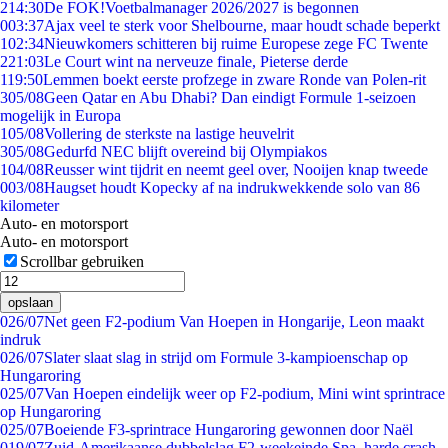
2
14:30
De FOK!Voetbalmanager 2026/2027 is begonnen
0
03:37
Ajax veel te sterk voor Shelbourne, maar houdt schade beperkt
1
02:34
Nieuwkomers schitteren bij ruime Europese zege FC Twente
2
21:03
Le Court wint na nerveuze finale, Pieterse derde
1
19:50
Lemmen boekt eerste profzege in zware Ronde van Polen-rit
3
05/08
Geen Qatar en Abu Dhabi? Dan eindigt Formule 1-seizoen
mogelijk in Europa
1
05/08
Vollering de sterkste na lastige heuvelrit
3
05/08
Gedurfd NEC blijft overeind bij Olympiakos
1
04/08
Reusser wint tijdrit en neemt geel over, Nooijen knap tweede
0
03/08
Haugset houdt Kopecky af na indrukwekkende solo van 86
kilometer
Auto- en motorsport
Auto- en motorsport
Scrollbar gebruiken
opslaan
0
26/07
Net geen F2-podium Van Hoepen in Hongarije, Leon maakt
indruk
0
26/07
Slater slaat slag in strijd om Formule 3-kampioenschap op
Hungaroring
0
25/07
Van Hoepen eindelijk weer op F2-podium, Mini wint sprintrace
op Hungaroring
0
25/07
Boeiende F3-sprintrace Hungaroring gewonnen door Naël
0
19/07
Zuid-Amerikaanse dubbelslag F2-weekeinde Spa, harde crash