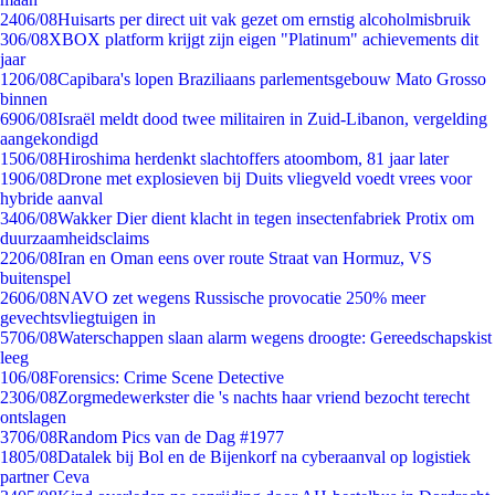
24
06/08
Huisarts per direct uit vak gezet om ernstig alcoholmisbruik
3
06/08
XBOX platform krijgt zijn eigen "Platinum" achievements dit
jaar
12
06/08
Capibara's lopen Braziliaans parlementsgebouw Mato Grosso
binnen
69
06/08
Israël meldt dood twee militairen in Zuid-Libanon, vergelding
aangekondigd
15
06/08
Hiroshima herdenkt slachtoffers atoombom, 81 jaar later
19
06/08
Drone met explosieven bij Duits vliegveld voedt vrees voor
hybride aanval
34
06/08
Wakker Dier dient klacht in tegen insectenfabriek Protix om
duurzaamheidsclaims
22
06/08
Iran en Oman eens over route Straat van Hormuz, VS
buitenspel
26
06/08
NAVO zet wegens Russische provocatie 250% meer
gevechtsvliegtuigen in
57
06/08
Waterschappen slaan alarm wegens droogte: Gereedschapskist
leeg
1
06/08
Forensics: Crime Scene Detective
23
06/08
Zorgmedewerkster die 's nachts haar vriend bezocht terecht
ontslagen
37
06/08
Random Pics van de Dag #1977
18
05/08
Datalek bij Bol en de Bijenkorf na cyberaanval op logistiek
partner Ceva