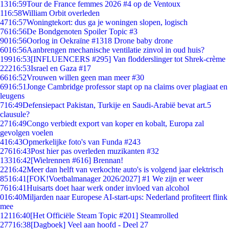
13
16:59
Tour de France femmes 2026 #4 op de Ventoux
1
16:58
William Orbit overleden
47
16:57
Woningtekort: dus ga je woningen slopen, logisch
76
16:56
De Bondgenoten Spoiler Topic #3
90
16:56
Oorlog in Oekraïne #1318 Drone baby drone
60
16:56
Aanbrengen mechanische ventilatie zinvol in oud huis?
199
16:53
[INFLUENCERS #295] Van flodderslinger tot Shrek-crème
222
16:53
Israel en Gaza #17
66
16:52
Vrouwen willen geen man meer #30
69
16:51
Jonge Cambridge professor stapt op na claims over plagiaat en
leugens
7
16:49
Defensiepact Pakistan, Turkije en Saudi-Arabië bevat art.5
clausule?
27
16:49
Congo verbiedt export van koper en kobalt, Europa zal
gevolgen voelen
4
16:43
Opmerkelijke foto's van Funda #243
276
16:43
Post hier pas overleden muzikanten #32
133
16:42
[Wielrennen #616] Brennan!
22
16:42
Meer dan helft van verkochte auto's is volgend jaar elektrisch
85
16:41
[FOK!Voetbalmanager 2026/2027] #1 We zijn er weer
76
16:41
Huisarts doet haar werk onder invloed van alcohol
0
16:40
Miljarden naar Europese AI-start-ups: Nederland profiteert flink
mee
121
16:40
[Het Officiële Steam Topic #201] Steamrolled
277
16:38
[Dagboek] Veel aan hoofd - Deel 27