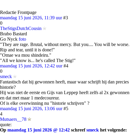
Redactie Frontpage
maandag 15 juni 2026, 11:39 uur
#3
0
TheStigsDutchCousin
Brabo Bastard
Go Nyck
foto
"They are rage. Brutal, without mercy. But you.... You will be worse.
Rip and tear, until it is done!"
"Omae wa mou shindeiru."
"All we know is... he's called The Stig!"
maandag 15 juni 2026, 12:42 uur
#4
0
smeck
Fantastisch dat hij gewonnen heeft, maar waar schrijft hij dan precies
historie?
Hij was niet de eerste en Gijs van Leppep heeft zelfs al 2x gewonnen
en dat met maar 1 medecoureur.
Of is elke overwinning nu "historie schrijven" ?
maandag 15 juni 2026, 13:06 uur
#5
4
Mutsaers__78
quote:
Op
maandag 15 juni 2026 @ 12:42
schreef
smeck
het volgende: