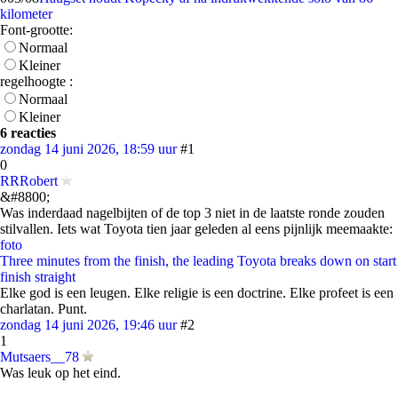
kilometer
Font-grootte:
Normaal
Kleiner
regelhoogte :
Normaal
Kleiner
6 reacties
zondag 14 juni 2026, 18:59 uur
#1
0
RRRobert
&#8800;
Was inderdaad nagelbijten of de top 3 niet in de laatste ronde zouden
stilvallen. Iets wat Toyota tien jaar geleden al eens pijnlijk meemaakte:
foto
Three minutes from the finish, the leading Toyota breaks down on start
finish straight
Elke god is een leugen. Elke religie is een doctrine. Elke profeet is een
charlatan. Punt.
zondag 14 juni 2026, 19:46 uur
#2
1
Mutsaers__78
Was leuk op het eind.