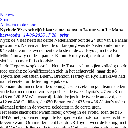
Nieuws
Sport
Auto- en motorsport
Nyck de Vries schrijft historie met winst in 24 uur van Le Mans
heywoodu
14-06-2026 17:28
print
Nyck de Vries heeft als derde Nederlander ooit de 24 uur van Le Mans
gewonnen. Na een zinderende ontknoping was de Nederlander in de
94e editie van het evenement de beste in de #7 Toyota, met de Brit
Mike Conway en de Japanner Kamui Kobayashi, die de auto in de
slotfase naar de finish loodste.
In de Hypercar-topklasse hadden de Toyota's hun pijlen volledig op de
race gericht: ze kwalificeerden zich in het achterveld, maar de #8
Toyota met Sebastien Buemi, Brendon Hartley en Ryo Hirakawa had
na het eerste uur de leiding te pakken.
Niemand domineerde in de openingsfase en zeker negen teams deden
volle bak mee om de voorste posities: de twee Toyota's, #7 en #8, de
#15 en #20 BMW's, waarbij Robin Frijns in de tweede auto zat, de
#12 en #38 Cadillacs, de #50 Ferrari en de #35 en #36 Alpine's reden
allemaal prima in de voorste gelederen in de eerste uren.
Het eerste slachtoffer kwam redelijk vroeg in de avond, toen de #15
BMW met problemen begon te kampen en dat ook nooit meer echt te
boven kwam. Om middernacht had de #8 Toyota weer de leiding, met
de BMW van Frijns en de twee snelste Cadillacs achter zich, terwijl de