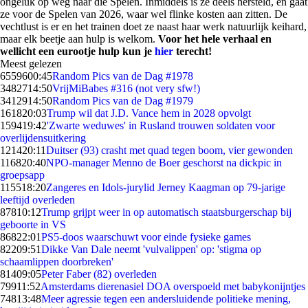
ongeluk op weg naar die Spelen. Inmiddels is ze deels hersteld, en gaat
ze voor de Spelen van 2026, waar wel flinke kosten aan zitten. De
vechtlust is er en het trainen doet ze naast haar werk natuurlijk keihard,
maar elk beetje aan hulp is welkom.
Voor het hele verhaal en
wellicht een eurootje hulp kun je
hier
terecht!
Meest gelezen
65596
00:45
Random Pics van de Dag #1978
34827
14:50
VrijMiBabes #316 (not very sfw!)
34129
14:50
Random Pics van de Dag #1979
1618
20:03
Trump wil dat J.D. Vance hem in 2028 opvolgt
1594
19:42
'Zwarte weduwes' in Rusland trouwen soldaten voor
overlijdensuitkering
1214
20:11
Duitser (93) crasht met quad tegen boom, vier gewonden
1168
20:40
NPO-manager Menno de Boer geschorst na dickpic in
groepsapp
1155
18:20
Zangeres en Idols-jurylid Jerney Kaagman op 79-jarige
leeftijd overleden
878
10:12
Trump grijpt weer in op automatisch staatsburgerschap bij
geboorte in VS
868
22:01
PS5-doos waarschuwt voor einde fysieke games
822
09:51
Dikke Van Dale neemt 'vulvalippen' op: 'stigma op
schaamlippen doorbreken'
814
09:05
Peter Faber (82) overleden
799
11:52
Amsterdams dierenasiel DOA overspoeld met babykonijntjes
748
13:48
Meer agressie tegen een andersluidende politieke mening,