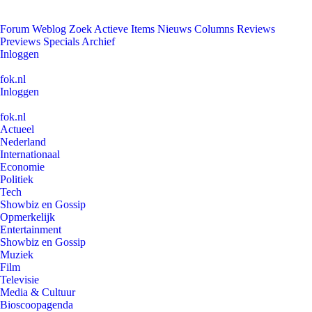
Forum
Weblog
Zoek
Actieve Items
Nieuws
Columns
Reviews
Previews
Specials
Archief
Inloggen
fok.nl
Inloggen
fok.nl
Actueel
Nederland
Internationaal
Economie
Politiek
Tech
Showbiz en Gossip
Opmerkelijk
Entertainment
Showbiz en Gossip
Muziek
Film
Televisie
Media & Cultuur
Bioscoopagenda