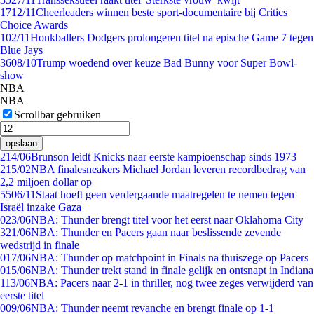
17
12/11
Cheerleaders winnen beste sport-documentaire bij Critics
Choice Awards
1
02/11
Honkballers Dodgers prolongeren titel na epische Game 7 tegen
Blue Jays
36
08/10
Trump woedend over keuze Bad Bunny voor Super Bowl-
show
NBA
NBA
Scrollbar gebruiken
opslaan
2
14/06
Brunson leidt Knicks naar eerste kampioenschap sinds 1973
2
15/02
NBA finalesneakers Michael Jordan leveren recordbedrag van
2,2 miljoen dollar op
55
06/11
Staat hoeft geen verdergaande maatregelen te nemen tegen
Israël inzake Gaza
0
23/06
NBA: Thunder brengt titel voor het eerst naar Oklahoma City
3
21/06
NBA: Thunder en Pacers gaan naar beslissende zevende
wedstrijd in finale
0
17/06
NBA: Thunder op matchpoint in Finals na thuiszege op Pacers
0
15/06
NBA: Thunder trekt stand in finale gelijk en ontsnapt in Indiana
1
13/06
NBA: Pacers naar 2-1 in thriller, nog twee zeges verwijderd van
eerste titel
0
09/06
NBA: Thunder neemt revanche en brengt finale op 1-1