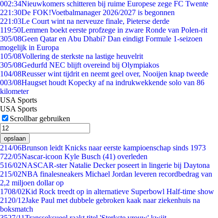
0
02:34
Nieuwkomers schitteren bij ruime Europese zege FC Twente
2
21:30
De FOK!Voetbalmanager 2026/2027 is begonnen
2
21:03
Le Court wint na nerveuze finale, Pieterse derde
1
19:50
Lemmen boekt eerste profzege in zware Ronde van Polen-rit
3
05/08
Geen Qatar en Abu Dhabi? Dan eindigt Formule 1-seizoen
mogelijk in Europa
1
05/08
Vollering de sterkste na lastige heuvelrit
3
05/08
Gedurfd NEC blijft overeind bij Olympiakos
1
04/08
Reusser wint tijdrit en neemt geel over, Nooijen knap tweede
0
03/08
Haugset houdt Kopecky af na indrukwekkende solo van 86
kilometer
USA Sports
USA Sports
Scrollbar gebruiken
opslaan
2
14/06
Brunson leidt Knicks naar eerste kampioenschap sinds 1973
7
22/05
Nascar-icoon Kyle Busch (41) overleden
5
16/02
NASCAR-ster Natalie Decker poseert in lingerie bij Daytona
2
15/02
NBA finalesneakers Michael Jordan leveren recordbedrag van
2,2 miljoen dollar op
17
08/02
Kid Rock treedt op in alternatieve Superbowl Half-time show
21
20/12
Jake Paul met dubbele gebroken kaak naar ziekenhuis na
boksmatch
35
27/11
Transseksueel raakt titel 'Sterkste vrouw' kwijt