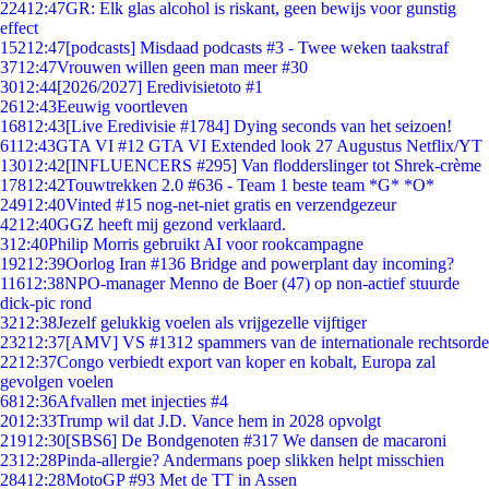
224
12:47
GR: Elk glas alcohol is riskant, geen bewijs voor gunstig
effect
152
12:47
[podcasts] Misdaad podcasts #3 - Twee weken taakstraf
37
12:47
Vrouwen willen geen man meer #30
30
12:44
[2026/2027] Eredivisietoto #1
26
12:43
Eeuwig voortleven
168
12:43
[Live Eredivisie #1784] Dying seconds van het seizoen!
61
12:43
GTA VI #12 GTA VI Extended look 27 Augustus Netflix/YT
130
12:42
[INFLUENCERS #295] Van flodderslinger tot Shrek-crème
178
12:42
Touwtrekken 2.0 #636 - Team 1 beste team *G* *O*
249
12:40
Vinted #15 nog-net-niet gratis en verzendgezeur
42
12:40
GGZ heeft mij gezond verklaard.
3
12:40
Philip Morris gebruikt AI voor rookcampagne
192
12:39
Oorlog Iran #136 Bridge and powerplant day incoming?
116
12:38
NPO-manager Menno de Boer (47) op non-actief stuurde
dick-pic rond
32
12:38
Jezelf gelukkig voelen als vrijgezelle vijftiger
232
12:37
[AMV] VS #1312 spammers van de internationale rechtsorde
22
12:37
Congo verbiedt export van koper en kobalt, Europa zal
gevolgen voelen
68
12:36
Afvallen met injecties #4
20
12:33
Trump wil dat J.D. Vance hem in 2028 opvolgt
219
12:30
[SBS6] De Bondgenoten #317 We dansen de macaroni
23
12:28
Pinda-allergie? Andermans poep slikken helpt misschien
284
12:28
MotoGP #93 Met de TT in Assen