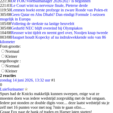
2
21:30
De FOK!Voetbalmanager 2026/2027 is begonnen
2
21:03
Le Court wint na nerveuze finale, Pieterse derde
1
19:50
Lemmen boekt eerste profzege in zware Ronde van Polen-rit
3
05/08
Geen Qatar en Abu Dhabi? Dan eindigt Formule 1-seizoen
mogelijk in Europa
1
05/08
Vollering de sterkste na lastige heuvelrit
3
05/08
Gedurfd NEC blijft overeind bij Olympiakos
1
04/08
Reusser wint tijdrit en neemt geel over, Nooijen knap tweede
0
03/08
Haugset houdt Kopecky af na indrukwekkende solo van 86
kilometer
Font-grootte:
Normaal
Kleiner
regelhoogte :
Normaal
Kleiner
2 reacties
zondag 14 juni 2026, 13:32 uur
#1
0
LuieSurinamer
Spurs had de Knicks makkelijk kunnen sweepen, enige wat ze
moesten doen was iedere wedstrijd zorgvuldig met de bal omgaan.
Iedere pot stonden ze double digits voor.... deze laatst wedstrijd sta je
zelf met 16 punten voor met nog 7min te gaan ofzo....
Graag Fox naar de bank of traden en Harper laten starten!