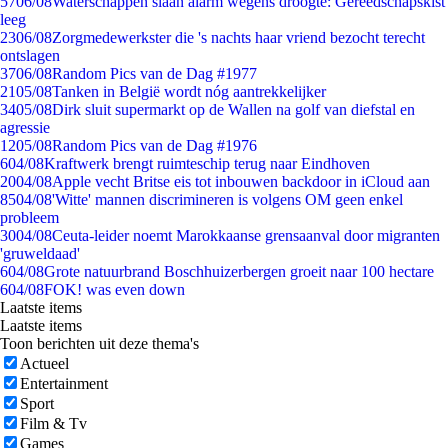
57
06/08
Waterschappen slaan alarm wegens droogte: Gereedschapskist
leeg
23
06/08
Zorgmedewerkster die 's nachts haar vriend bezocht terecht
ontslagen
37
06/08
Random Pics van de Dag #1977
21
05/08
Tanken in België wordt nóg aantrekkelijker
34
05/08
Dirk sluit supermarkt op de Wallen na golf van diefstal en
agressie
12
05/08
Random Pics van de Dag #1976
6
04/08
Kraftwerk brengt ruimteschip terug naar Eindhoven
20
04/08
Apple vecht Britse eis tot inbouwen backdoor in iCloud aan
85
04/08
'Witte' mannen discrimineren is volgens OM geen enkel
probleem
30
04/08
Ceuta-leider noemt Marokkaanse grensaanval door migranten
'gruweldaad'
6
04/08
Grote natuurbrand Boschhuizerbergen groeit naar 100 hectare
6
04/08
FOK! was even down
Laatste items
Laatste items
Toon berichten uit deze thema's
Actueel
Entertainment
Sport
Film & Tv
Games