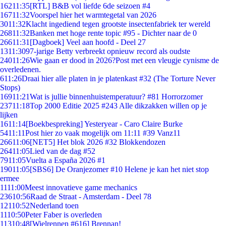
162
11:35
[RTL] B&B vol liefde 6de seizoen #4
167
11:32
Voorspel hier het warmtegetal van 2026
30
11:32
Klacht ingediend tegen grootste insectenfabriek ter wereld
268
11:32
Banken met hoge rente topic #95 - Dichter naar de 0
266
11:31
[Dagboek] Veel aan hoofd - Deel 27
13
11:30
97-jarige Betty verbreekt opnieuw record als oudste
240
11:26
Wie gaan er dood in 2026?Post met een vleugje cynisme de
overledenen.
6
11:26
Draai hier alle platen in je platenkast #32 (The Torture Never
Stops)
169
11:21
Wat is jullie binnenhuistemperatuur? #81 Horrorzomer
237
11:18
Top 2000 Editie 2025 #243 Alle dikzakken willen op je
lijken
16
11:14
[Boekbespreking] Yesteryear - Caro Claire Burke
54
11:11
Post hier zo vaak mogelijk om 11:11 #39 Vanz11
266
11:06
[NET5] Het blok 2026 #32 Blokkendozen
264
11:05
Lied van de dag #52
79
11:05
Vuelta a España 2026 #1
190
11:05
[SBS6] De Oranjezomer #10 Helene je kan het niet stop
ermee
11
11:00
Meest innovatieve game mechanics
236
10:56
Raad de Straat - Amsterdam - Deel 78
121
10:52
Nederland toen
11
10:50
Peter Faber is overleden
113
10:48
[Wielrennen #616] Brennan!