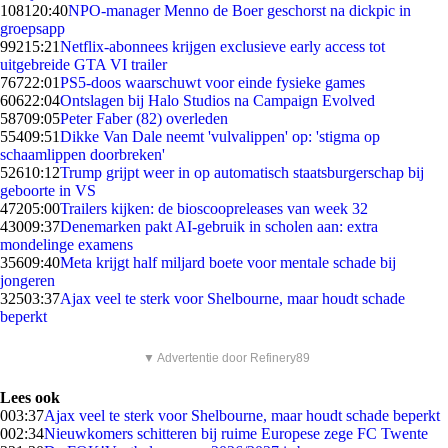
1081
20:40
NPO-manager Menno de Boer geschorst na dickpic in
groepsapp
992
15:21
Netflix-abonnees krijgen exclusieve early access tot
uitgebreide GTA VI trailer
767
22:01
PS5-doos waarschuwt voor einde fysieke games
606
22:04
Ontslagen bij Halo Studios na Campaign Evolved
587
09:05
Peter Faber (82) overleden
554
09:51
Dikke Van Dale neemt 'vulvalippen' op: 'stigma op
schaamlippen doorbreken'
526
10:12
Trump grijpt weer in op automatisch staatsburgerschap bij
geboorte in VS
472
05:00
Trailers kijken: de bioscoopreleases van week 32
430
09:37
Denemarken pakt AI-gebruik in scholen aan: extra
mondelinge examens
356
09:40
Meta krijgt half miljard boete voor mentale schade bij
jongeren
325
03:37
Ajax veel te sterk voor Shelbourne, maar houdt schade
beperkt
▼ Advertentie door Refinery89
Lees ook
0
03:37
Ajax veel te sterk voor Shelbourne, maar houdt schade beperkt
0
02:34
Nieuwkomers schitteren bij ruime Europese zege FC Twente