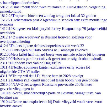
schaamlippen doorbreken'
58
12:34
Israël meldt dood twee militairen in Zuid-Libanon, vergelding
aangekondigd
18
12:23
Tropische hitte keert zondag terug met lokaal 32 graden
15
12:21
Denemarken pakt AI-gebruik in scholen aan: extra mondelinge
examens
14
12:19
Zangeres en Idols-jurylid Jerney Kaagman op 79-jarige leeftijd
overleden
20
12:14
'Zwarte weduwes' in Rusland trouwen soldaten voor
overlijdensuitkering
4
12:13
Trailers kijken: de bioscoopreleases van week 32
12
12:05
Ontslagen bij Halo Studios na Campaign Evolved
9
12:05
Meta krijgt half miljard boete voor mentale schade bij jongeren
24
12:00
Huisarts per direct uit vak gezet om ernstig alcoholmisbruik
23
11:50
Random Pics van de Dag #1979
10
11:41
Netflix-abonnees krijgen exclusieve early access tot
uitgebreide GTA VI trailer
43
11:36
Trump wil dat J.D. Vance hem in 2028 opvolgt
24
11:21
Duitser (93) crasht met quad tegen boom, vier gewonden
26
10:54
NAVO zet wegens Russische provocatie 250% meer
gevechtsvliegtuigen in
14
10:46
Accell, moederbedrijf Sparta en Batavus, vraagt uitstel van
betaling aan
19
10:44
Drone met explosieven bij Duits vliegveld voedt vrees voor
hybride aanval