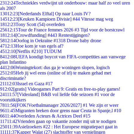
23
12:24
Techniekles verdwijnt uit onderbouw: maar half zo veel uren
als 2007
130
12:23
[Nederlands Elftal] Op naar Louis IV?
145
12:23
[Keuken Kampioen Divisie] #44 Vitesse mag weg
18
12:23
Tony Scott (54) overleden
256
12:15
Tour de France femmes 2026 #3 Tijd voor de borstcrawl
18
12:14
[Crowdfunding] #443 Rentestijgingen?
58
12:14
Oorlog in Oekraïne #1318 Drone baby drone
47
12:13
Hoe kom je van egels af?
45
12:10
[Netflix #210] TUDUM
84
12:08
UEFA kondigt boycot van FIFA-competities aan vanwege
plan Infantino
44
12:06
Woningtekort: dus ga je woningen slopen, logisch
25
12:05
Heb jij wel eens (online of irl) te maken gehad met
discriminatie?
211
12:03
Israel en Gaza #17
9
12:02
[gratis] Videogames Part 9: Gratis en free-to-play games!
241
11:57
[Videoland] B&B vol liefde 6de seizoen #1 voor de
vooruitkijkers
78
11:56
[FOK!Voetbalmanager 2026/2027] #1 We zijn er weer
96
11:45
Migranten breken door grens naar Ceuta in Spanje,l #10
66
11:44
Overleden Acteurs & Actrices Deel #15
117
11:42
Vrienden gaan op vakantie zonder mij uit te nodigen
250
11:39
Asielzoekers #22 : Het Europese migratiepact gaat in
111
11:37
Kapper Walat (27) slachtoffer van vernielingen