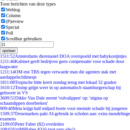
Toon berichten van deze types
Weblog
Column
(P)review
Special
Poll
Scrollbar gebruiken
opslaan
15
11:52
Amsterdams dierenasiel DOA overspoeld met babykonijntjes
12
11:46
Kabinet geeft bedrijven geen compensatie voor schade door
laagwater
12
11:14
OM eist TBS tegen verwarde man die agenten stak met
aardappelschilmesje
18
11:08
Tropische hitte keert zondag terug met lokaal 32 graden
16
10:12
Trump grijpt weer in op automatisch staatsburgerschap bij
geboorte in VS
36
09:51
Dikke Van Dale neemt 'vulvalippen' op: 'stigma op
schaamlippen doorbreken'
9
09:40
Meta krijgt half miljard boete voor mentale schade bij jongeren
15
09:37
Denemarken pakt AI-gebruik in scholen aan: extra mondelinge
examens
21
09:05
Peter Faber (82) overleden
1
08:03
VrijMiBabes #316 (not very sfw!)