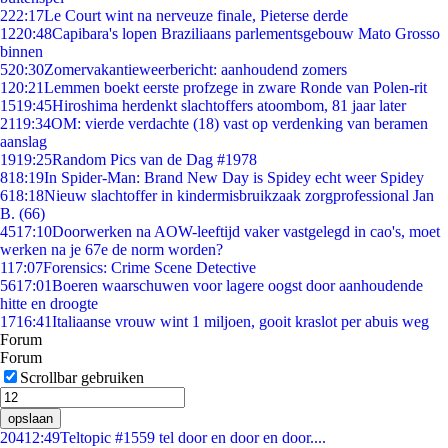
2
22:17
Le Court wint na nerveuze finale, Pieterse derde
12
20:48
Capibara's lopen Braziliaans parlementsgebouw Mato Grosso
binnen
5
20:30
Zomervakantieweerbericht: aanhoudend zomers
1
20:21
Lemmen boekt eerste profzege in zware Ronde van Polen-rit
15
19:45
Hiroshima herdenkt slachtoffers atoombom, 81 jaar later
21
19:34
OM: vierde verdachte (18) vast op verdenking van beramen
aanslag
19
19:25
Random Pics van de Dag #1978
8
18:19
In Spider-Man: Brand New Day is Spidey echt weer Spidey
6
18:18
Nieuw slachtoffer in kindermisbruikzaak zorgprofessional Jan
B. (66)
45
17:10
Doorwerken na AOW-leeftijd vaker vastgelegd in cao's, moet
werken na je 67e de norm worden?
1
17:07
Forensics: Crime Scene Detective
56
17:01
Boeren waarschuwen voor lagere oogst door aanhoudende
hitte en droogte
17
16:41
Italiaanse vrouw wint 1 miljoen, gooit kraslot per abuis weg
Forum
Forum
Scrollbar gebruiken
opslaan
204
12:49
Teltopic #1559 tel door en door en door....