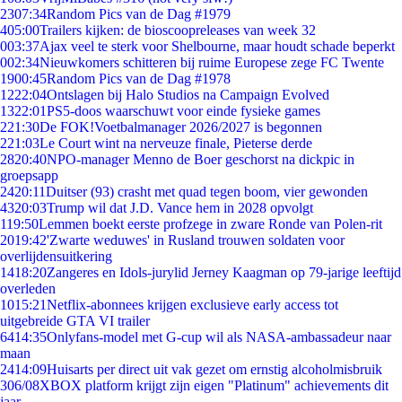
23
07:34
Random Pics van de Dag #1979
4
05:00
Trailers kijken: de bioscoopreleases van week 32
0
03:37
Ajax veel te sterk voor Shelbourne, maar houdt schade beperkt
0
02:34
Nieuwkomers schitteren bij ruime Europese zege FC Twente
19
00:45
Random Pics van de Dag #1978
12
22:04
Ontslagen bij Halo Studios na Campaign Evolved
13
22:01
PS5-doos waarschuwt voor einde fysieke games
2
21:30
De FOK!Voetbalmanager 2026/2027 is begonnen
2
21:03
Le Court wint na nerveuze finale, Pieterse derde
28
20:40
NPO-manager Menno de Boer geschorst na dickpic in
groepsapp
24
20:11
Duitser (93) crasht met quad tegen boom, vier gewonden
43
20:03
Trump wil dat J.D. Vance hem in 2028 opvolgt
1
19:50
Lemmen boekt eerste profzege in zware Ronde van Polen-rit
20
19:42
'Zwarte weduwes' in Rusland trouwen soldaten voor
overlijdensuitkering
14
18:20
Zangeres en Idols-jurylid Jerney Kaagman op 79-jarige leeftijd
overleden
10
15:21
Netflix-abonnees krijgen exclusieve early access tot
uitgebreide GTA VI trailer
64
14:35
Onlyfans-model met G-cup wil als NASA-ambassadeur naar
maan
24
14:09
Huisarts per direct uit vak gezet om ernstig alcoholmisbruik
3
06/08
XBOX platform krijgt zijn eigen "Platinum" achievements dit
jaar