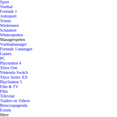
Sport
Voetbal
Formule 1
Autosport
Tennis
Wielrennen
Schaatsen
Wintersporten
Managerspelen
Voetbalmanager
Formule 1-manager
Games
PC
Playstation 4
Xbox One
Nintendo Switch
Xbox Series X|S
PlayStation 5
Film & TV
Film
Televisie
Trailers en Videos
Bioscoopagenda
Forum
Meer