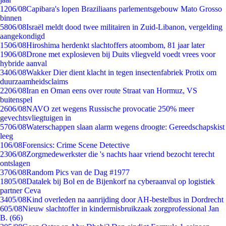
12
06/08
Capibara's lopen Braziliaans parlementsgebouw Mato Grosso
binnen
58
06/08
Israël meldt dood twee militairen in Zuid-Libanon, vergelding
aangekondigd
15
06/08
Hiroshima herdenkt slachtoffers atoombom, 81 jaar later
19
06/08
Drone met explosieven bij Duits vliegveld voedt vrees voor
hybride aanval
34
06/08
Wakker Dier dient klacht in tegen insectenfabriek Protix om
duurzaamheidsclaims
22
06/08
Iran en Oman eens over route Straat van Hormuz, VS
buitenspel
26
06/08
NAVO zet wegens Russische provocatie 250% meer
gevechtsvliegtuigen in
57
06/08
Waterschappen slaan alarm wegens droogte: Gereedschapskist
leeg
1
06/08
Forensics: Crime Scene Detective
23
06/08
Zorgmedewerkster die 's nachts haar vriend bezocht terecht
ontslagen
37
06/08
Random Pics van de Dag #1977
18
05/08
Datalek bij Bol en de Bijenkorf na cyberaanval op logistiek
partner Ceva
34
05/08
Kind overleden na aanrijding door AH-bestelbus in Dordrecht
6
05/08
Nieuw slachtoffer in kindermisbruikzaak zorgprofessional Jan
B. (66)