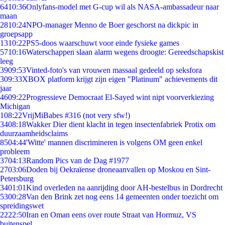
64
10:36
Onlyfans-model met G-cup wil als NASA-ambassadeur naar
maan
28
10:24
NPO-manager Menno de Boer geschorst na dickpic in
groepsapp
13
10:22
PS5-doos waarschuwt voor einde fysieke games
57
10:16
Waterschappen slaan alarm wegens droogte: Gereedschapskist
leeg
39
09:53
Vinted-foto's van vrouwen massaal gedeeld op seksfora
3
09:33
XBOX platform krijgt zijn eigen "Platinum" achievements dit
jaar
46
09:22
Progressieve Democraat El-Sayed wint nipt voorverkiezing
Michigan
1
08:22
VrijMiBabes #316 (not very sfw!)
34
08:18
Wakker Dier dient klacht in tegen insectenfabriek Protix om
duurzaamheidsclaims
85
04:44
'Witte' mannen discrimineren is volgens OM geen enkel
probleem
37
04:13
Random Pics van de Dag #1977
27
03:06
Doden bij Oekraïense droneaanvallen op Moskou en Sint-
Petersburg
34
01:01
Kind overleden na aanrijding door AH-bestelbus in Dordrecht
53
00:28
Van den Brink zet nog eens 14 gemeenten onder toezicht om
spreidingswet
22
22:50
Iran en Oman eens over route Straat van Hormuz, VS
buitenspel