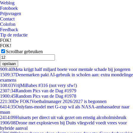
Weblog
Fotoboek
Prijsvragen
Contact
Colofon
Feedback
Tip de redactie
FOK!
FOK!
Scrollbar gebruiken
opslaan
9
09:40
Meta krijgt half miljard boete voor mentale schade bij jongeren
15
09:37
Denemarken pakt AI-gebruik in scholen aan: extra mondelinge
examens
1
08:03
VrijMiBabes #316 (not very sfw!)
23
07:34
Random Pics van de Dag #1979
19
00:45
Random Pics van de Dag #1978
2
21:30
De FOK!Voetbalmanager 2026/2027 is begonnen
64
14:35
Onlyfans-model met G-cup wil als NASA-ambassadeur naar
maan
24
14:09
Huisarts per direct uit vak gezet om ernstig alcoholmisbruik
19
06/08
Drone met explosieven bij Duits vliegveld voedt vrees voor
hybride aanval