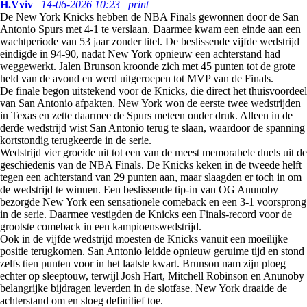
H.Vviv
14-06-2026 10:23
print
De New York Knicks hebben de NBA Finals gewonnen door de San
Antonio Spurs met 4-1 te verslaan. Daarmee kwam een einde aan een
wachtperiode van 53 jaar zonder titel. De beslissende vijfde wedstrijd
eindigde in 94-90, nadat New York opnieuw een achterstand had
weggewerkt. Jalen Brunson kroonde zich met 45 punten tot de grote
held van de avond en werd uitgeroepen tot MVP van de Finals.
De finale begon uitstekend voor de Knicks, die direct het thuisvoordeel
van San Antonio afpakten. New York won de eerste twee wedstrijden
in Texas en zette daarmee de Spurs meteen onder druk. Alleen in de
derde wedstrijd wist San Antonio terug te slaan, waardoor de spanning
kortstondig terugkeerde in de serie.
Wedstrijd vier groeide uit tot een van de meest memorabele duels uit de
geschiedenis van de NBA Finals. De Knicks keken in de tweede helft
tegen een achterstand van 29 punten aan, maar slaagden er toch in om
de wedstrijd te winnen. Een beslissende tip-in van OG Anunoby
bezorgde New York een sensationele comeback en een 3-1 voorsprong
in de serie. Daarmee vestigden de Knicks een Finals-record voor de
grootste comeback in een kampioenswedstrijd.
Ook in de vijfde wedstrijd moesten de Knicks vanuit een moeilijke
positie terugkomen. San Antonio leidde opnieuw geruime tijd en stond
zelfs tien punten voor in het laatste kwart. Brunson nam zijn ploeg
echter op sleeptouw, terwijl Josh Hart, Mitchell Robinson en Anunoby
belangrijke bijdragen leverden in de slotfase. New York draaide de
achterstand om en sloeg definitief toe.