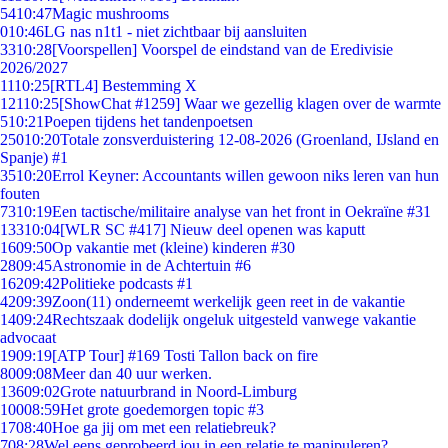
54
10:47
Magic mushrooms
0
10:46
LG nas n1t1 - niet zichtbaar bij aansluiten
33
10:28
[Voorspellen] Voorspel de eindstand van de Eredivisie
2026/2027
11
10:25
[RTL4] Bestemming X
121
10:25
[ShowChat #1259] Waar we gezellig klagen over de warmte
5
10:21
Poepen tijdens het tandenpoetsen
250
10:20
Totale zonsverduistering 12-08-2026 (Groenland, IJsland en
Spanje) #1
35
10:20
Errol Keyner: Accountants willen gewoon niks leren van hun
fouten
73
10:19
Een tactische/militaire analyse van het front in Oekraïne #31
133
10:04
[WLR SC #417] Nieuw deel openen was kaputt
16
09:50
Op vakantie met (kleine) kinderen #30
28
09:45
Astronomie in de Achtertuin #6
162
09:42
Politieke podcasts #1
42
09:39
Zoon(11) onderneemt werkelijk geen reet in de vakantie
14
09:24
Rechtszaak dodelijk ongeluk uitgesteld vanwege vakantie
advocaat
19
09:19
[ATP Tour] #169 Tosti Tallon back on fire
80
09:08
Meer dan 40 uur werken.
136
09:02
Grote natuurbrand in Noord-Limburg
100
08:59
Het grote goedemorgen topic #3
17
08:40
Hoe ga jij om met een relatiebreuk?
7
08:28
Wel eens geprobeerd jou in een relatie te manipuleren?