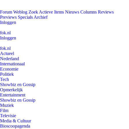
Forum
Weblog
Zoek
Actieve Items
Nieuws
Columns
Reviews
Previews
Specials
Archief
Inloggen
fok.nl
Inloggen
fok.nl
Actueel
Nederland
Internationaal
Economie
Politiek
Tech
Showbiz en Gossip
Opmerkelijk
Entertainment
Showbiz en Gossip
Muziek
Film
Televisie
Media & Cultuur
Bioscoopagenda