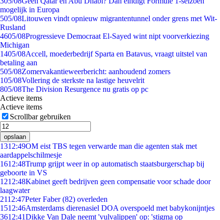
3
05/08
Geen Qatar en Abu Dhabi? Dan eindigt Formule 1-seizoen
mogelijk in Europa
5
05/08
Litouwen vindt opnieuw migrantentunnel onder grens met Wit-
Rusland
46
05/08
Progressieve Democraat El-Sayed wint nipt voorverkiezing
Michigan
14
05/08
Accell, moederbedrijf Sparta en Batavus, vraagt uitstel van
betaling aan
5
05/08
Zomervakantieweerbericht: aanhoudend zomers
1
05/08
Vollering de sterkste na lastige heuvelrit
8
05/08
The Division Resurgence nu gratis op pc
Actieve items
Actieve items
Scrollbar gebruiken
opslaan
13
12:49
OM eist TBS tegen verwarde man die agenten stak met
aardappelschilmesje
16
12:48
Trump grijpt weer in op automatisch staatsburgerschap bij
geboorte in VS
12
12:48
Kabinet geeft bedrijven geen compensatie voor schade door
laagwater
21
12:47
Peter Faber (82) overleden
15
12:46
Amsterdams dierenasiel DOA overspoeld met babykonijntjes
36
12:41
Dikke Van Dale neemt 'vulvalippen' op: 'stigma op