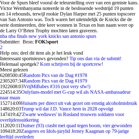
Voor de Spurs bleef vooral de teleurstelling over van een gemiste kans.
Victor Wembanyama noteerde in de beslissende wedstrijd 19 punten
en 14 rebounds, terwijl rookie Dylan Harper met 25 punten topscorer
van San Antonio was. Toch waren het uiteindelijk de Knicks die de
serie domineerden, drie keer wonnen in Texas en hun naam weer op
de Larry O’Brien Trophy mochten laten graveren.
nba
nba finals
new york knicks
san antonio spurs
Submitter:
Bron:
FOK!sport
2
Help ons; deel dit item als je het leuk vond
Interessant sportnieuws gevonden?
Tip ons dan via de submit!
Helemaal sportgek?
Kom schrijven bij de sportcrew!
Meest gelezen
62085
00:45
Random Pics van de Dag #1978
23052
07:34
Random Pics van de Dag #1979
19226
08:03
VrijMiBabes #316 (not very sfw!)
2245
14:35
Onlyfans-model met G-cup wil als NASA-ambassadeur
naar maan
1527
14:09
Huisarts per direct uit vak gezet om ernstig alcoholmisbruik
1486
20:03
Trump wil dat J.D. Vance hem in 2028 opvolgt
1474
19:42
'Zwarte weduwes' in Rusland trouwen soldaten voor
overlijdensuitkering
1120
20:11
Duitser (93) crasht met quad tegen boom, vier gewonden
1094
18:20
Zangeres en Idols-jurylid Jerney Kaagman op 79-jarige
leeftijd overleden