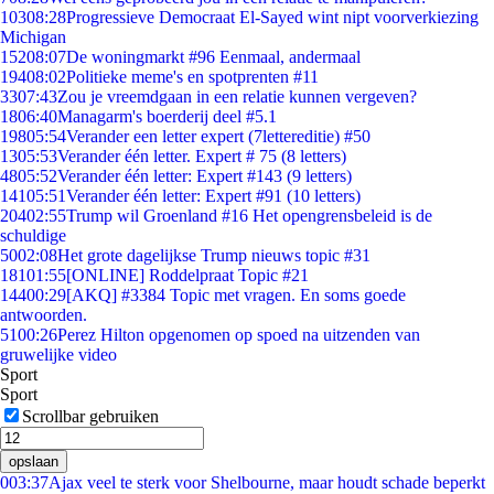
103
08:28
Progressieve Democraat El-Sayed wint nipt voorverkiezing
Michigan
152
08:07
De woningmarkt #96 Eenmaal, andermaal
194
08:02
Politieke meme's en spotprenten #11
33
07:43
Zou je vreemdgaan in een relatie kunnen vergeven?
18
06:40
Managarm's boerderij deel #5.1
198
05:54
Verander een letter expert (7lettereditie) #50
13
05:53
Verander één letter. Expert # 75 (8 letters)
48
05:52
Verander één letter: Expert #143 (9 letters)
141
05:51
Verander één letter: Expert #91 (10 letters)
204
02:55
Trump wil Groenland #16 Het opengrensbeleid is de
schuldige
50
02:08
Het grote dagelijkse Trump nieuws topic #31
181
01:55
[ONLINE] Roddelpraat Topic #21
144
00:29
[AKQ] #3384 Topic met vragen. En soms goede
antwoorden.
51
00:26
Perez Hilton opgenomen op spoed na uitzenden van
gruwelijke video
Sport
Sport
Scrollbar gebruiken
opslaan
0
03:37
Ajax veel te sterk voor Shelbourne, maar houdt schade beperkt