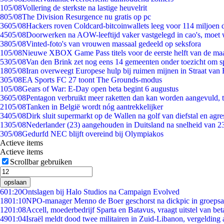
1
05/08
Vollering de sterkste na lastige heuvelrit
8
05/08
The Division Resurgence nu gratis op pc
36
05/08
Hackers roven Coldcard-bitcoinwallets leeg voor 114 miljoen d
45
05/08
Doorwerken na AOW-leeftijd vaker vastgelegd in cao's, moet
38
05/08
Vinted-foto's van vrouwen massaal gedeeld op seksfora
1
05/08
Nieuwe XBOX Game Pass titels voor de eerste helft van de ma
53
05/08
Van den Brink zet nog eens 14 gemeenten onder toezicht om s
18
05/08
Iran overweegt Europese hulp bij ruimen mijnen in Straat va
3
05/08
EA Sports FC 27 toont The Grounds-modus
1
05/08
Gears of War: E-Day open beta begint 6 augustus
36
05/08
Pentagon verbruikt meer raketten dan kan worden aangevuld, t
21
05/08
Tanken in België wordt nóg aantrekkelijker
34
05/08
Dirk sluit supermarkt op de Wallen na golf van diefstal en agre
13
05/08
Nederlander (23) aangehouden in Duitsland na snelheid van 
3
05/08
Gedurfd NEC blijft overeind bij Olympiakos
Actieve items
Actieve items
Scrollbar gebruiken
opslaan
6
01:20
Ontslagen bij Halo Studios na Campaign Evolved
18
01:10
NPO-manager Menno de Boer geschorst na dickpic in groeps
12
01:08
Accell, moederbedrijf Sparta en Batavus, vraagt uitstel van bet
49
01:04
Israël meldt dood twee militairen in Zuid-Libanon, vergeldin