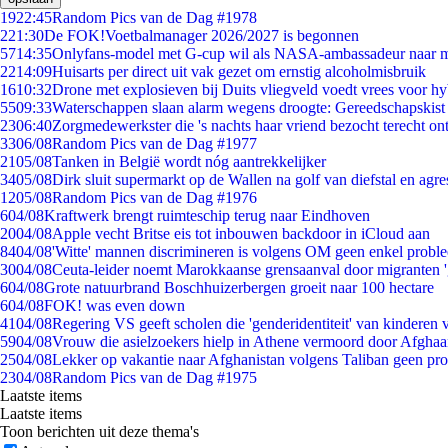
19
22:45
Random Pics van de Dag #1978
2
21:30
De FOK!Voetbalmanager 2026/2027 is begonnen
57
14:35
Onlyfans-model met G-cup wil als NASA-ambassadeur naar 
22
14:09
Huisarts per direct uit vak gezet om ernstig alcoholmisbruik
16
10:32
Drone met explosieven bij Duits vliegveld voedt vrees voor hy
55
09:33
Waterschappen slaan alarm wegens droogte: Gereedschapskist
23
06:40
Zorgmedewerkster die 's nachts haar vriend bezocht terecht on
33
06/08
Random Pics van de Dag #1977
21
05/08
Tanken in België wordt nóg aantrekkelijker
34
05/08
Dirk sluit supermarkt op de Wallen na golf van diefstal en agre
12
05/08
Random Pics van de Dag #1976
6
04/08
Kraftwerk brengt ruimteschip terug naar Eindhoven
20
04/08
Apple vecht Britse eis tot inbouwen backdoor in iCloud aan
84
04/08
'Witte' mannen discrimineren is volgens OM geen enkel probl
30
04/08
Ceuta-leider noemt Marokkaanse grensaanval door migranten 
6
04/08
Grote natuurbrand Boschhuizerbergen groeit naar 100 hectare
6
04/08
FOK! was even down
41
04/08
Regering VS geeft scholen die 'genderidentiteit' van kinderen
59
04/08
Vrouw die asielzoekers hielp in Athene vermoord door Afghaa
25
04/08
Lekker op vakantie naar Afghanistan volgens Taliban geen pr
23
04/08
Random Pics van de Dag #1975
Laatste items
Laatste items
Toon berichten uit deze thema's