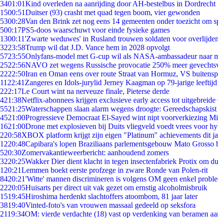
34
01:01
Kind overleden na aanrijding door AH-bestelbus in Dordrecht
15
00:51
Duitser (93) crasht met quad tegen boom, vier gewonden
53
00:28
Van den Brink zet nog eens 14 gemeenten onder toezicht om s
5
00:17
PS5-doos waarschuwt voor einde fysieke games
13
00:11
'Zwarte weduwes' in Rusland trouwen soldaten voor overlijden
32
23:58
Trump wil dat J.D. Vance hem in 2028 opvolgt
57
23:55
Onlyfans-model met G-cup wil als NASA-ambassadeur naar 
25
22:56
NAVO zet wegens Russische provocatie 250% meer gevechtsvl
22
22:50
Iran en Oman eens over route Straat van Hormuz, VS buitensp
11
22:41
Zangeres en Idols-jurylid Jerney Kaagman op 79-jarige leeftijd
2
22:17
Le Court wint na nerveuze finale, Pieterse derde
4
21:38
Netflix-abonnees krijgen exclusieve early access tot uitgebreide
55
21:25
Waterschappen slaan alarm wegens droogte: Gereedschapskist
45
21:00
Progressieve Democraat El-Sayed wint nipt voorverkiezing M
16
21:00
Drone met explosieven bij Duits vliegveld voedt vrees voor hy
2
20:58
XBOX platform krijgt zijn eigen "Platinum" achievements dit ja
12
20:48
Capibara's lopen Braziliaans parlementsgebouw Mato Grosso 
5
20:30
Zomervakantieweerbericht: aanhoudend zomers
32
20:25
Wakker Dier dient klacht in tegen insectenfabriek Protix om 
1
20:21
Lemmen boekt eerste profzege in zware Ronde van Polen-rit
84
20:21
'Witte' mannen discrimineren is volgens OM geen enkel probl
22
20:05
Huisarts per direct uit vak gezet om ernstig alcoholmisbruik
15
19:45
Hiroshima herdenkt slachtoffers atoombom, 81 jaar later
38
19:40
Vinted-foto's van vrouwen massaal gedeeld op seksfora
21
19:34
OM: vierde verdachte (18) vast op verdenking van beramen aa