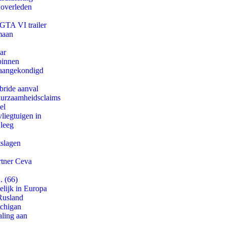
 overleden
 GTA VI trailer
maan
ar
binnen
g aangekondigd
bride aanval
duurzaamheidsclaims
el
iegtuigen in
 leeg
tslagen
rtner Ceva
. (66)
lijk in Europa
Rusland
ichigan
aling aan