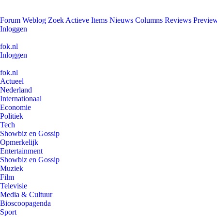
Forum
Weblog
Zoek
Actieve Items
Nieuws
Columns
Reviews
Previe
Inloggen
fok.nl
Inloggen
fok.nl
Actueel
Nederland
Internationaal
Economie
Politiek
Tech
Showbiz en Gossip
Opmerkelijk
Entertainment
Showbiz en Gossip
Muziek
Film
Televisie
Media & Cultuur
Bioscoopagenda
Sport