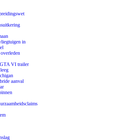
preidingswet
suitkering
maan
iegtuigen in
el
 overleden
 GTA VI trailer
 leeg
ichigan
bride aanval
ar
binnen
duurzaamheidsclaims
eem
nslag