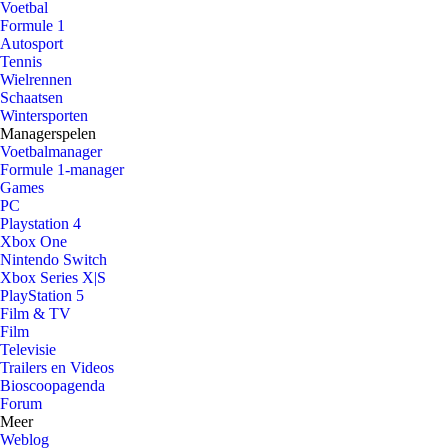
Voetbal
Formule 1
Autosport
Tennis
Wielrennen
Schaatsen
Wintersporten
Managerspelen
Voetbalmanager
Formule 1-manager
Games
PC
Playstation 4
Xbox One
Nintendo Switch
Xbox Series X|S
PlayStation 5
Film & TV
Film
Televisie
Trailers en Videos
Bioscoopagenda
Forum
Meer
Weblog