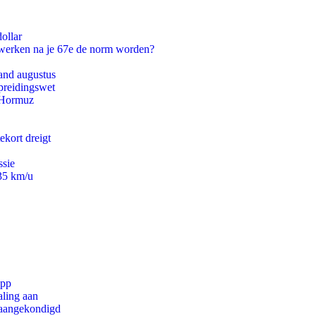
ollar
 werken na je 67e de norm worden?
and augustus
preidingswet
n Hormuz
ekort dreigt
ssie
235 km/u
app
aling aan
g aangekondigd