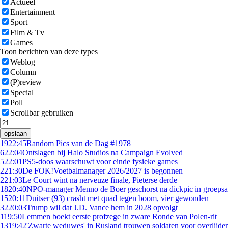
Actueel
Entertainment
Sport
Film & Tv
Games
Toon berichten van deze types
Weblog
Column
(P)review
Special
Poll
Scrollbar gebruiken
opslaan
19
22:45
Random Pics van de Dag #1978
6
22:04
Ontslagen bij Halo Studios na Campaign Evolved
5
22:01
PS5-doos waarschuwt voor einde fysieke games
2
21:30
De FOK!Voetbalmanager 2026/2027 is begonnen
2
21:03
Le Court wint na nerveuze finale, Pieterse derde
18
20:40
NPO-manager Menno de Boer geschorst na dickpic in groeps
15
20:11
Duitser (93) crasht met quad tegen boom, vier gewonden
32
20:03
Trump wil dat J.D. Vance hem in 2028 opvolgt
1
19:50
Lemmen boekt eerste profzege in zware Ronde van Polen-rit
13
19:42
'Zwarte weduwes' in Rusland trouwen soldaten voor overlijden