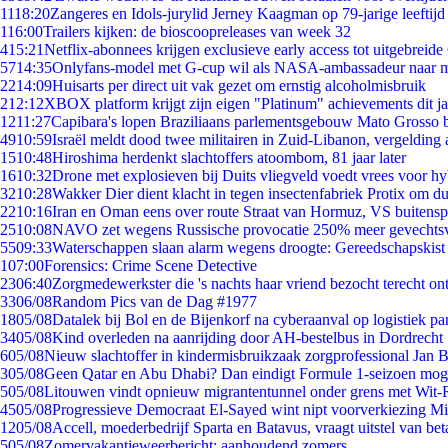
11
18:20
Zangeres en Idols-jurylid Jerney Kaagman op 79-jarige leeftijd
1
16:00
Trailers kijken: de bioscoopreleases van week 32
4
15:21
Netflix-abonnees krijgen exclusieve early access tot uitgebreide
57
14:35
Onlyfans-model met G-cup wil als NASA-ambassadeur naar 
22
14:09
Huisarts per direct uit vak gezet om ernstig alcoholmisbruik
2
12:12
XBOX platform krijgt zijn eigen "Platinum" achievements dit ja
12
11:27
Capibara's lopen Braziliaans parlementsgebouw Mato Grosso 
49
10:59
Israël meldt dood twee militairen in Zuid-Libanon, vergeldin
15
10:48
Hiroshima herdenkt slachtoffers atoombom, 81 jaar later
16
10:32
Drone met explosieven bij Duits vliegveld voedt vrees voor hy
32
10:28
Wakker Dier dient klacht in tegen insectenfabriek Protix om 
22
10:16
Iran en Oman eens over route Straat van Hormuz, VS buitensp
25
10:08
NAVO zet wegens Russische provocatie 250% meer gevechtsvl
55
09:33
Waterschappen slaan alarm wegens droogte: Gereedschapskist
1
07:00
Forensics: Crime Scene Detective
23
06:40
Zorgmedewerkster die 's nachts haar vriend bezocht terecht on
33
06/08
Random Pics van de Dag #1977
18
05/08
Datalek bij Bol en de Bijenkorf na cyberaanval op logistiek pa
34
05/08
Kind overleden na aanrijding door AH-bestelbus in Dordrecht
6
05/08
Nieuw slachtoffer in kindermisbruikzaak zorgprofessional Jan B
3
05/08
Geen Qatar en Abu Dhabi? Dan eindigt Formule 1-seizoen moge
5
05/08
Litouwen vindt opnieuw migrantentunnel onder grens met Wit-
45
05/08
Progressieve Democraat El-Sayed wint nipt voorverkiezing M
12
05/08
Accell, moederbedrijf Sparta en Batavus, vraagt uitstel van bet
5
05/08
Zomervakantieweerbericht: aanhoudend zomers