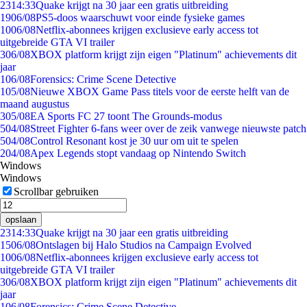
23
14:33
Quake krijgt na 30 jaar een gratis uitbreiding
19
06/08
PS5-doos waarschuwt voor einde fysieke games
10
06/08
Netflix-abonnees krijgen exclusieve early access tot
uitgebreide GTA VI trailer
3
06/08
XBOX platform krijgt zijn eigen "Platinum" achievements dit
jaar
1
06/08
Forensics: Crime Scene Detective
1
05/08
Nieuwe XBOX Game Pass titels voor de eerste helft van de
maand augustus
3
05/08
EA Sports FC 27 toont The Grounds-modus
5
04/08
Street Fighter 6-fans weer over de zeik vanwege nieuwste patch
5
04/08
Control Resonant kost je 30 uur om uit te spelen
2
04/08
Apex Legends stopt vandaag op Nintendo Switch
Windows
Windows
Scrollbar gebruiken
opslaan
23
14:33
Quake krijgt na 30 jaar een gratis uitbreiding
15
06/08
Ontslagen bij Halo Studios na Campaign Evolved
10
06/08
Netflix-abonnees krijgen exclusieve early access tot
uitgebreide GTA VI trailer
3
06/08
XBOX platform krijgt zijn eigen "Platinum" achievements dit
jaar
1
06/08
Forensics: Crime Scene Detective