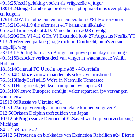
49
13:25
Jezelf gelukkig voelen als vrijgezelle vijftiger
130
13:24
Jonge Cambridge professor stapt op na claims over plagiaat
en leugens
176
13:23
Wat is jullie binnenhuistemperatuur? #81 Horrorzomer
57
13:21
Covid19 the aftermath #17 bananenmilkshake
65
13:21
Trump wil dat J.D. Vance hem in 2028 opvolgt
84
13:20
GTA VI #12 GTA VI Extended look 27 Augustus Netflix/YT
9
13:20
Weer een parkeergarage dicht in Dordrecht, auto's zo snel
mogelijk weg
237
13:17
Oorlog Iran #136 Bridge and powerplant day incoming?
40
13:15
Bezoeker verliest deel van vinger in waterattractie Walibi
Holland
18
13:14
Centraal FC Utrecht topic #88 - #CorreiaIn
32
13:14
Dakloze vrouw maanden als seksslavin misbruikt
76
13:13
[IndyCar] #115 We're in Nashville Tennessee
53
13:11
Het grote dagelijkse Trump nieuws topic #31
20
13:10
Nieuwe Europese richtlijn: vaker repareren ipv vervangen
voor nieuw
215
13:09
Russia vs Ukraine #91
50
13:02
Zou je vreemdgaan in een relatie kunnen vergeven?
3
12:56
Orkaan Dolphin treft zuiden van Japan
107
12:56
Progressieve Democraat El-Sayed wint nipt voorverkiezing
Michigan
84
12:55
Brazilië #2
264
12:54
Protesten en blokkades van Extinction Rebellion #24 Eieren