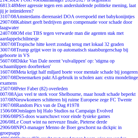
68
13:48
Meer agressie tegen een andersluidende politieke mening, laat
jij je intimideren?
31
07/08
Amsterdams dierenasiel DOA overspoeld met babykonijntjes
29
07/08
Kabinet geeft bedrijven geen compensatie voor schade door
laagwater
24
07/08
OM eist TBS tegen verwarde man die agenten stak met
aardappelschilmesje
30
07/08
Tropische hitte keert zondag terug met lokaal 32 graden
30
07/08
Trump grijpt weer in op automatisch staatsburgerschap bij
geboorte in VS
56
07/08
Dikke Van Dale neemt 'vulvalippen' op: 'stigma op
schaamlippen doorbreken'
16
07/08
Meta krijgt half miljard boete voor mentale schade bij jongeren
20
07/08
Denemarken pakt AI-gebruik in scholen aan: extra mondelinge
examens
25
07/08
Peter Faber (82) overleden
0
07/08
Ajax veel te sterk voor Shelbourne, maar houdt schade beperkt
1
07/08
Nieuwkomers schitteren bij ruime Europese zege FC Twente
19
07/08
Random Pics van de Dag #1978
15
06/08
Ontslagen bij Halo Studios na Campaign Evolved
19
06/08
PS5-doos waarschuwt voor einde fysieke games
2
06/08
Le Court wint na nerveuze finale, Pieterse derde
29
06/08
NPO-manager Menno de Boer geschorst na dickpic in
groepsapp