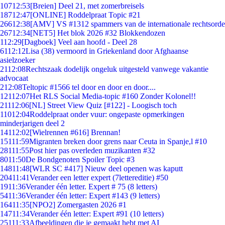
107
12:53
[Breien] Deel 21, met zomerbreisels
187
12:47
[ONLINE] Roddelpraat Topic #21
266
12:38
[AMV] VS #1312 spammers van de internationale rechtsorde
267
12:34
[NET5] Het blok 2026 #32 Blokkendozen
1
12:29
[Dagboek] Veel aan hoofd - Deel 28
61
12:12
Lisa (38) vermoord in Griekenland door Afghaanse
asielzoeker
21
12:08
Rechtszaak dodelijk ongeluk uitgesteld vanwege vakantie
advocaat
2
12:08
Teltopic #1566 tel door en door en door....
121
12:07
Het RLS Social Media-topic #160 Zonder Kolonel!!
211
12:06
[NL] Street View Quiz [#122] - Loogisch toch
110
12:04
Roddelpraat onder vuur: ongepaste opmerkingen
minderjarigen deel 2
141
12:02
[Wielrennen #616] Brennan!
151
11:59
Migranten breken door grens naar Ceuta in Spanje,l #10
281
11:55
Post hier pas overleden muzikanten #32
80
11:50
De Bondgenoten Spoiler Topic #3
148
11:48
[WLR SC #417] Nieuw deel openen was kaputt
204
11:41
Verander een letter expert (7lettereditie) #50
19
11:36
Verander één letter. Expert # 75 (8 letters)
54
11:36
Verander één letter: Expert #143 (9 letters)
164
11:35
[NPO2] Zomergasten 2026 #1
147
11:34
Verander één letter: Expert #91 (10 letters)
251
11:33
Afbeeldingen die je gemaakt hebt met AI