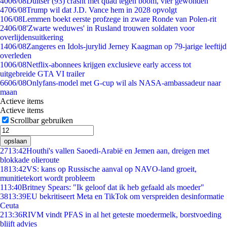
40
06/08
Duitser (93) crasht met quad tegen boom, vier gewonden
47
06/08
Trump wil dat J.D. Vance hem in 2028 opvolgt
1
06/08
Lemmen boekt eerste profzege in zware Ronde van Polen-rit
24
06/08
'Zwarte weduwes' in Rusland trouwen soldaten voor
overlijdensuitkering
14
06/08
Zangeres en Idols-jurylid Jerney Kaagman op 79-jarige leeftijd
overleden
10
06/08
Netflix-abonnees krijgen exclusieve early access tot
uitgebreide GTA VI trailer
66
06/08
Onlyfans-model met G-cup wil als NASA-ambassadeur naar
maan
Actieve items
Actieve items
Scrollbar gebruiken
opslaan
27
13:42
Houthi's vallen Saoedi-Arabië en Jemen aan, dreigen met
blokkade olieroute
18
13:42
VS: kans op Russische aanval op NAVO-land groeit,
munitietekort wordt probleem
1
13:40
Britney Spears: "Ik geloof dat ik heb gefaald als moeder"
38
13:39
EU bekritiseert Meta en TikTok om verspreiden desinformatie
Ceuta
2
13:36
RIVM vindt PFAS in al het geteste moedermelk, borstvoeding
blijft advies