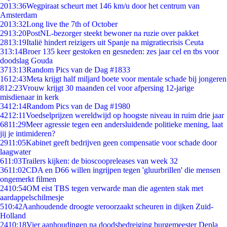
20
13:36
Wegpiraat scheurt met 146 km/u door het centrum van
Amsterdam
20
13:32
Long live the 7th of October
29
13:20
PostNL-bezorger steekt bewoner na ruzie over pakket
28
13:19
Italië hindert reizigers uit Spanje na migratiecrisis Ceuta
3
13:14
Broer 135 keer gestoken en gesneden: zes jaar cel en tbs voor
doodslag Gouda
37
13:13
Random Pics van de Dag #1833
16
12:43
Meta krijgt half miljard boete voor mentale schade bij jongeren
8
12:23
Vrouw krijgt 30 maanden cel voor afpersing 12-jarige
misdienaar in kerk
34
12:14
Random Pics van de Dag #1980
42
12:11
Voedselprijzen wereldwijd op hoogste niveau in ruim drie jaar
68
11:29
Meer agressie tegen een andersluidende politieke mening, laat
jij je intimideren?
29
11:05
Kabinet geeft bedrijven geen compensatie voor schade door
laagwater
6
11:03
Trailers kijken: de bioscoopreleases van week 32
36
11:02
CDA en D66 willen ingrijpen tegen 'gluurbrillen' die mensen
ongemerkt filmen
24
10:54
OM eist TBS tegen verwarde man die agenten stak met
aardappelschilmesje
5
10:42
Aanhoudende droogte veroorzaakt scheuren in dijken Zuid-
Holland
24
10:18
Vier aanhoudingen na doodsbedreiging burgemeester Depla