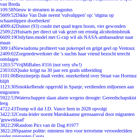
van Breda
1
09:58
Nieuw te streamen in augustus
56
09:52
Dikke Van Dale neemt 'vulvalippen' op: 'stigma op
schaamlippen doorbreken'
40
09:42
Duitser (93) crasht met quad tegen boom, vier gewonden
25
09:22
Huisarts per direct uit vak gezet om ernstig alcoholmisbruik
66
09:19
Onlyfans-model met G-cup wil als NASA-ambassadeur naar
maan
3
09:14
Niewiadoma profiteert van pokerspel en grijpt geel op Ventoux
24
09:02
Zorgmedewerkster die 's nachts haar vriend bezocht terecht
ontslagen
12
03:57
VrijMiBabes #316 (not very sfw!)
23
03:02
Quake krijgt na 30 jaar een gratis uitbreiding
11
01:06
Benzineprijs daalt verder, onzekerheid over Straat van Hormuz
blijft
11
23:30
Smokkelbende opgerold in Spanje, verdienden miljoenen aan
migranten
59
22:53
Waterschappen slaan alarm wegens droogte: Gereedschapskist
leeg
47
22:43
Trump wil dat J.D. Vance hem in 2028 opvolgt
34
22:32
Ceuta-leider noemt Marokkaanse grensaanval door migranten
'gruweldaad'
38
22:29
Random Pics van de Dag #1977
38
22:28
Spaanse politie: minstens tien voor terrorisme veroordeelden
onder migranten Ceuta