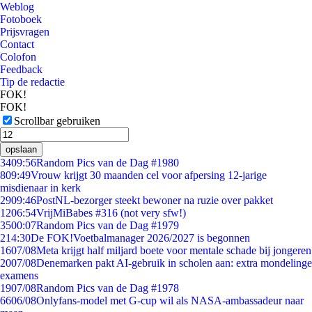
Weblog
Fotoboek
Prijsvragen
Contact
Colofon
Feedback
Tip de redactie
FOK!
FOK!
Scrollbar gebruiken
opslaan
34
09:56
Random Pics van de Dag #1980
8
09:49
Vrouw krijgt 30 maanden cel voor afpersing 12-jarige
misdienaar in kerk
29
09:46
PostNL-bezorger steekt bewoner na ruzie over pakket
12
06:54
VrijMiBabes #316 (not very sfw!)
35
00:07
Random Pics van de Dag #1979
2
14:30
De FOK!Voetbalmanager 2026/2027 is begonnen
16
07/08
Meta krijgt half miljard boete voor mentale schade bij jongeren
20
07/08
Denemarken pakt AI-gebruik in scholen aan: extra mondelinge
examens
19
07/08
Random Pics van de Dag #1978
66
06/08
Onlyfans-model met G-cup wil als NASA-ambassadeur naar