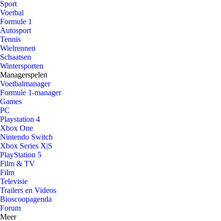
Sport
Voetbal
Formule 1
Autosport
Tennis
Wielrennen
Schaatsen
Wintersporten
Managerspelen
Voetbalmanager
Formule 1-manager
Games
PC
Playstation 4
Xbox One
Nintendo Switch
Xbox Series X|S
PlayStation 5
Film & TV
Film
Televisie
Trailers en Videos
Bioscoopagenda
Forum
Meer