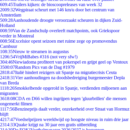
6
09:45
Trailers kijken: de bioscoopreleases van week 32
20
09:32
Wegpiraat scheurt met 146 km/u door het centrum van
Amsterdam
5
09:28
Aanhoudende droogte veroorzaakt scheuren in dijken Zuid-
Holland
0
08:59
Van de Zandschulp overleeft matchpoints, ook Griekspoor
verder in Montreal
0
08:56
Excelsior opent seizoen met ruime zege op promovendus
Cambuur
1
08:35
Nieuw te streamen in augustus
12
06:54
VrijMiBabes #316 (not very sfw!)
3
04:46
Niewiadoma profiteert van pokerspel en grijpt geel op Ventoux
35
00:07
Random Pics van de Dag #1979
28
18:47
Italië hindert reizigers uit Spanje na migratiecrisis Ceuta
24
18:31
Vier aanhoudingen na doodsbedreiging burgemeester Depla
van Breda
11
18:26
Smokkelbende opgerold in Spanje, verdienden miljoenen aan
migranten
36
18:08
CDA en D66 willen ingrijpen tegen 'gluurbrillen' die mensen
ongemerkt filmen
11
17:56
Benzineprijs daalt verder, onzekerheid over Straat van Hormuz
blijft
42
17:47
Voedselprijzen wereldwijd op hoogste niveau in ruim drie jaar
23
14:33
Quake krijgt na 30 jaar een gratis uitbreiding
2
14:30
De FOK!Voetbalmanager 2026/2027 is begonnen