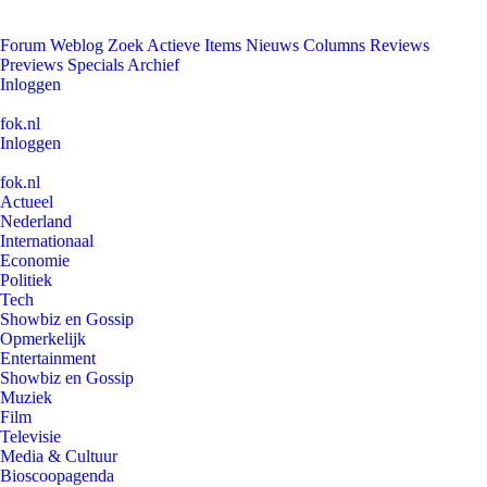
Forum
Weblog
Zoek
Actieve Items
Nieuws
Columns
Reviews
Previews
Specials
Archief
Inloggen
fok.nl
Inloggen
fok.nl
Actueel
Nederland
Internationaal
Economie
Politiek
Tech
Showbiz en Gossip
Opmerkelijk
Entertainment
Showbiz en Gossip
Muziek
Film
Televisie
Media & Cultuur
Bioscoopagenda