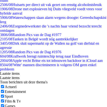
maan
25
06/08
Huisarts per direct uit vak gezet om ernstig alcoholmisbruik
19
06/08
Drone met explosieven bij Duits vliegveld voedt vrees voor
hybride aanval
59
06/08
Waterschappen slaan alarm wegens droogte: Gereedschapskist
leeg
24
06/08
Zorgmedewerkster die 's nachts haar vriend bezocht terecht
ontslagen
38
06/08
Random Pics van de Dag #1977
21
05/08
Tanken in België wordt nóg aantrekkelijker
34
05/08
Dirk sluit supermarkt op de Wallen na golf van diefstal en
agressie
12
05/08
Random Pics van de Dag #1976
6
04/08
Kraftwerk brengt ruimteschip terug naar Eindhoven
20
04/08
Apple vecht Britse eis tot inbouwen backdoor in iCloud aan
85
04/08
'Witte' mannen discrimineren is volgens OM geen enkel
probleem
Laatste items
Laatste items
Toon berichten uit deze thema's
Actueel
Entertainment
Sport
Film & Tv
Games