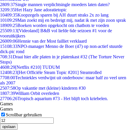
28
09:37
Single mannen verplichtsingle moeders laten daten?
32
09:35
Het Hazy Jane adoratietopic
104
09:35
Koopzegels sparen bij AH duurt straks 2x zo lang
101
09:29
Man zoekt mij en bedreigt mij, nadat ik met zijn zoon sprak
189
09:25
Boeken worden opgekocht om chatbots te voeden
255
09:13
[Videoland] B&B vol liefde 6de seizoen #1 voor de
vooruitkijkers
260
09:06
Hennie van der Most failliet verklaard
151
08:33
NPO-manager Menno de Boer (47) op non-actief stuurde
dick-pic rond
7
08:31
Draai hier alle platen in je platenkast #32 (The Torture Never
Stops)
46
08:29
[Netflix #210] TUDUM
124
08:23
[Het Officiële Steam Topic #201] Steamrolled
77
08:00
Techniekles verdwijnt uit onderbouw: maar half zo veel uren
als 2007
25
07:58
Op vakantie met (kleine) kinderen #30
18
07:39
William Orbit overleden
277
06:26
Tropisch aquarium #73 - Het blijft toch kriebelen.
Games
Games
Scrollbar gebruiken
opslaan