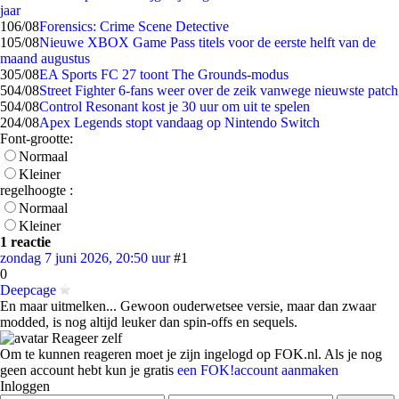
jaar
1
06/08
Forensics: Crime Scene Detective
1
05/08
Nieuwe XBOX Game Pass titels voor de eerste helft van de
maand augustus
3
05/08
EA Sports FC 27 toont The Grounds-modus
5
04/08
Street Fighter 6-fans weer over de zeik vanwege nieuwste patch
5
04/08
Control Resonant kost je 30 uur om uit te spelen
2
04/08
Apex Legends stopt vandaag op Nintendo Switch
Font-grootte:
Normaal
Kleiner
regelhoogte :
Normaal
Kleiner
1 reactie
zondag 7 juni 2026, 20:50 uur
#1
0
Deepcage
En maar uitmelken... Gewoon ouderwetsee versie, maar dan zwaar
modded, is nog altijd leuker dan spin-offs en sequels.
Reageer zelf
Om te kunnen reageren moet je zijn ingelogd op FOK.nl. Als je nog
geen account hebt kun je gratis
een FOK!account aanmaken
Inloggen