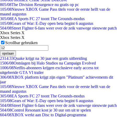
8
05/08
The Division Resurgence nu gratis op pc
1
05/08
Nieuwe XBOX Game Pass titels voor de eerste helft van de
maand augustus
3
05/08
EA Sports FC 27 toont The Grounds-modus
1
05/08
Gears of War: E-Day open beta begint 6 augustus
5
04/08
Street Fighter 6-fans weer over de zeik vanwege nieuwste patch
Xbox Series X
Xbox Series X
Scrollbar gebruiken
opslaan
23
14:33
Quake krijgt na 30 jaar een gratis uitbreiding
15
06/08
Ontslagen bij Halo Studios na Campaign Evolved
10
06/08
Netflix-abonnees krijgen exclusieve early access tot
uitgebreide GTA VI trailer
3
06/08
XBOX platform krijgt zijn eigen "Platinum" achievements dit
jaar
1
05/08
Nieuwe XBOX Game Pass titels voor de eerste helft van de
maand augustus
3
05/08
EA Sports FC 27 toont The Grounds-modus
1
05/08
Gears of War: E-Day open beta begint 6 augustus
5
04/08
Street Fighter 6-fans weer over de zeik vanwege nieuwste patch
5
04/08
Control Resonant kost je 30 uur om uit te spelen
6
04/08
XBOX werkt aan Disc to Digital-programma