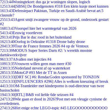
72
13:44
Woningtekort: dus ga je woningen slopen, logisch
125
13:44
[SBS6] De Bondgenoten #318 Een klein kusje moet kunnen
16
13:43
Defensiepact Pakistan, Turkije en Saudi-Arabië bevat art.5
clausule?
255
13:43
Agent smijt zwangere vrouw op de grond, onderzoek gestart
#2
168
13:43
Voorspel hier het warmtegetal van 2026
54
13:43
Eeuwig voortleven
29
13:41
Prijs Bar le duc rood in het buitenland
162
13:40
Oorlog in Oekraïne #1318 Drone baby drone
204
13:39
Tour de France femmes 2026 #4 op de Ventoux
72
13:39
MODUS Super Series Darts #2: 's werelds mooiste
dartskweekvijver
96
13:37
Afvallen met injecties #4
109
13:35
Vrouwen willen geen man meer #30
230
13:35
Nederland stevent af op watertekort
285
13:35
MotoGP #93 Met de TT in Assen
135
13:33
[DRT SC] #6: RendacGoden sponsored by TONZON
125
13:33
[INFLUENCERS #296] Alles is welkom kneuzing of breuk
44
13:31
OM-Teamleider met kinderporno is oud-directeur van twee
basisscholen
194
13:30
[RTL] B&B vol liefde 6de seizoen #4
247
13:28
Wie gaan er dood in 2026?Post met een vleugje cynisme de
overledenen.
274
13:26
Het enige echte LEGO-topic #45 LEGOOOOOOOOOOO