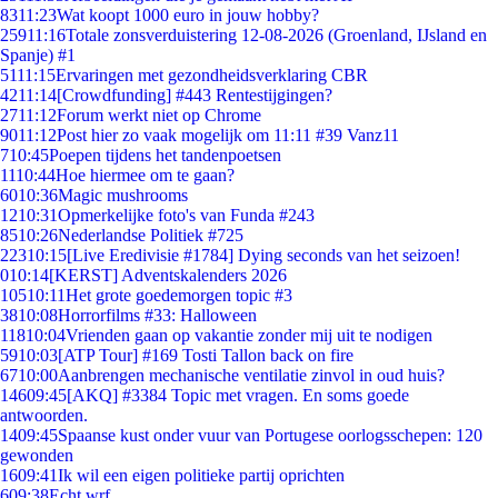
83
11:23
Wat koopt 1000 euro in jouw hobby?
259
11:16
Totale zonsverduistering 12-08-2026 (Groenland, IJsland en
Spanje) #1
51
11:15
Ervaringen met gezondheidsverklaring CBR
42
11:14
[Crowdfunding] #443 Rentestijgingen?
27
11:12
Forum werkt niet op Chrome
90
11:12
Post hier zo vaak mogelijk om 11:11 #39 Vanz11
7
10:45
Poepen tijdens het tandenpoetsen
11
10:44
Hoe hiermee om te gaan?
60
10:36
Magic mushrooms
12
10:31
Opmerkelijke foto's van Funda #243
85
10:26
Nederlandse Politiek #725
223
10:15
[Live Eredivisie #1784] Dying seconds van het seizoen!
0
10:14
[KERST] Adventskalenders 2026
105
10:11
Het grote goedemorgen topic #3
38
10:08
Horrorfilms #33: Halloween
118
10:04
Vrienden gaan op vakantie zonder mij uit te nodigen
59
10:03
[ATP Tour] #169 Tosti Tallon back on fire
67
10:00
Aanbrengen mechanische ventilatie zinvol in oud huis?
146
09:45
[AKQ] #3384 Topic met vragen. En soms goede
antwoorden.
14
09:45
Spaanse kust onder vuur van Portugese oorlogsschepen: 120
gewonden
16
09:41
Ik wil een eigen politieke partij oprichten
6
09:38
Echt wrf