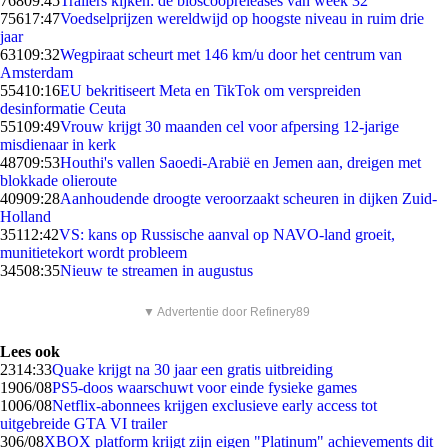
768
09:45
Trailers kijken: de bioscoopreleases van week 32
756
17:47
Voedselprijzen wereldwijd op hoogste niveau in ruim drie
jaar
631
09:32
Wegpiraat scheurt met 146 km/u door het centrum van
Amsterdam
554
10:16
EU bekritiseert Meta en TikTok om verspreiden
desinformatie Ceuta
551
09:49
Vrouw krijgt 30 maanden cel voor afpersing 12-jarige
misdienaar in kerk
487
09:53
Houthi's vallen Saoedi-Arabië en Jemen aan, dreigen met
blokkade olieroute
409
09:28
Aanhoudende droogte veroorzaakt scheuren in dijken Zuid-
Holland
351
12:42
VS: kans op Russische aanval op NAVO-land groeit,
munitietekort wordt probleem
345
08:35
Nieuw te streamen in augustus
▼ Advertentie door Refinery89
Lees ook
23
14:33
Quake krijgt na 30 jaar een gratis uitbreiding
19
06/08
PS5-doos waarschuwt voor einde fysieke games
10
06/08
Netflix-abonnees krijgen exclusieve early access tot
uitgebreide GTA VI trailer
3
06/08
XBOX platform krijgt zijn eigen "Platinum" achievements dit