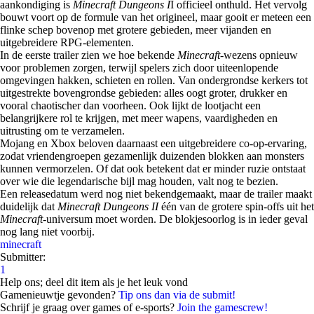
aankondiging is
Minecraft Dungeons I
I officieel onthuld. Het vervolg
bouwt voort op de formule van het origineel, maar gooit er meteen een
flinke schep bovenop met grotere gebieden, meer vijanden en
uitgebreidere RPG-elementen.
In de eerste trailer zien we hoe bekende
Minecraft
-wezens opnieuw
voor problemen zorgen, terwijl spelers zich door uiteenlopende
omgevingen hakken, schieten en rollen. Van ondergrondse kerkers tot
uitgestrekte bovengrondse gebieden: alles oogt groter, drukker en
vooral chaotischer dan voorheen. Ook lijkt de lootjacht een
belangrijkere rol te krijgen, met meer wapens, vaardigheden en
uitrusting om te verzamelen.
Mojang en Xbox beloven daarnaast een uitgebreidere co-op-ervaring,
zodat vriendengroepen gezamenlijk duizenden blokken aan monsters
kunnen vermorzelen. Of dat ook betekent dat er minder ruzie ontstaat
over wie die legendarische bijl mag houden, valt nog te bezien.
Een releasedatum werd nog niet bekendgemaakt, maar de trailer maakt
duidelijk dat
Minecraft Dungeons II
één van de grotere spin-offs uit het
Minecraft
-universum moet worden. De blokjesoorlog is in ieder geval
nog lang niet voorbij.
minecraft
Submitter:
1
Help ons; deel dit item als je het leuk vond
Gamenieuwtje gevonden?
Tip ons dan via de submit!
Schrijf je graag over games of e-sports?
Join the gamescrew!