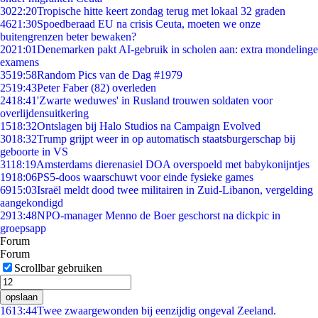
30
22:20
Tropische hitte keert zondag terug met lokaal 32 graden
46
21:30
Spoedberaad EU na crisis Ceuta, moeten we onze
buitengrenzen beter bewaken?
20
21:01
Denemarken pakt AI-gebruik in scholen aan: extra mondelinge
examens
35
19:58
Random Pics van de Dag #1979
25
19:43
Peter Faber (82) overleden
24
18:41
'Zwarte weduwes' in Rusland trouwen soldaten voor
overlijdensuitkering
15
18:32
Ontslagen bij Halo Studios na Campaign Evolved
30
18:32
Trump grijpt weer in op automatisch staatsburgerschap bij
geboorte in VS
31
18:19
Amsterdams dierenasiel DOA overspoeld met babykonijntjes
19
18:06
PS5-doos waarschuwt voor einde fysieke games
69
15:03
Israël meldt dood twee militairen in Zuid-Libanon, vergelding
aangekondigd
29
13:48
NPO-manager Menno de Boer geschorst na dickpic in
groepsapp
Forum
Forum
Scrollbar gebruiken
opslaan
16
13:44
Twee zwaargewonden bij eenzijdig ongeval Zeeland.