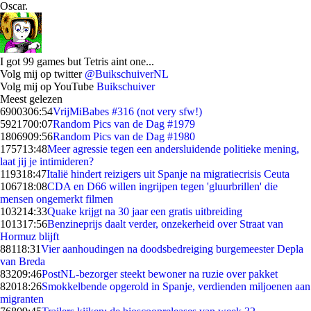
Oscar.
I got 99 games but Tetris aint one...
Volg mij op twitter
@BuikschuiverNL
Volg mij op YouTube
Buikschuiver
Meest gelezen
69003
06:54
VrijMiBabes #316 (not very sfw!)
59217
00:07
Random Pics van de Dag #1979
18069
09:56
Random Pics van de Dag #1980
1757
13:48
Meer agressie tegen een andersluidende politieke mening,
laat jij je intimideren?
1193
18:47
Italië hindert reizigers uit Spanje na migratiecrisis Ceuta
1067
18:08
CDA en D66 willen ingrijpen tegen 'gluurbrillen' die
mensen ongemerkt filmen
1032
14:33
Quake krijgt na 30 jaar een gratis uitbreiding
1013
17:56
Benzineprijs daalt verder, onzekerheid over Straat van
Hormuz blijft
881
18:31
Vier aanhoudingen na doodsbedreiging burgemeester Depla
van Breda
832
09:46
PostNL-bezorger steekt bewoner na ruzie over pakket
820
18:26
Smokkelbende opgerold in Spanje, verdienden miljoenen aan
migranten