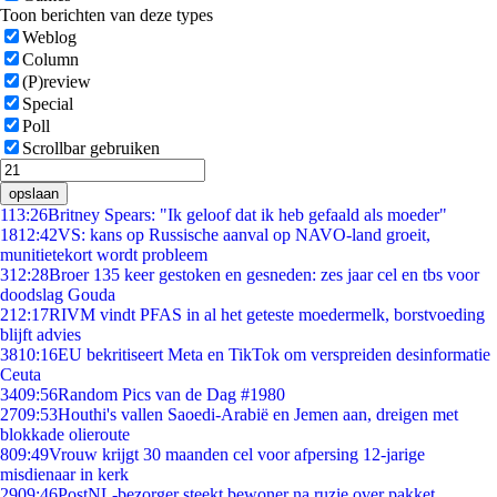
Toon berichten van deze types
Weblog
Column
(P)review
Special
Poll
Scrollbar gebruiken
opslaan
1
13:26
Britney Spears: "Ik geloof dat ik heb gefaald als moeder"
18
12:42
VS: kans op Russische aanval op NAVO-land groeit,
munitietekort wordt probleem
3
12:28
Broer 135 keer gestoken en gesneden: zes jaar cel en tbs voor
doodslag Gouda
2
12:17
RIVM vindt PFAS in al het geteste moedermelk, borstvoeding
blijft advies
38
10:16
EU bekritiseert Meta en TikTok om verspreiden desinformatie
Ceuta
34
09:56
Random Pics van de Dag #1980
27
09:53
Houthi's vallen Saoedi-Arabië en Jemen aan, dreigen met
blokkade olieroute
8
09:49
Vrouw krijgt 30 maanden cel voor afpersing 12-jarige
misdienaar in kerk
29
09:46
PostNL-bezorger steekt bewoner na ruzie over pakket