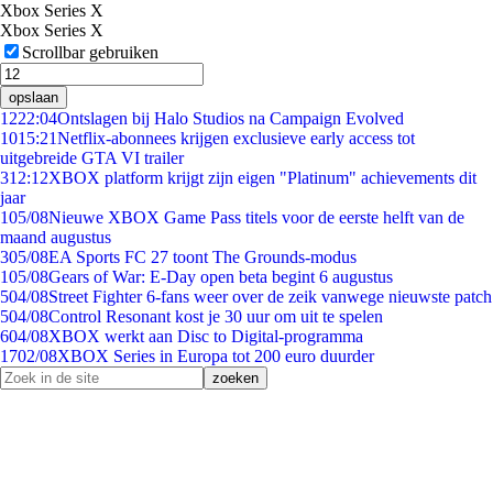
Xbox Series X
Xbox Series X
Scrollbar gebruiken
opslaan
12
22:04
Ontslagen bij Halo Studios na Campaign Evolved
10
15:21
Netflix-abonnees krijgen exclusieve early access tot
uitgebreide GTA VI trailer
3
12:12
XBOX platform krijgt zijn eigen "Platinum" achievements dit
jaar
1
05/08
Nieuwe XBOX Game Pass titels voor de eerste helft van de
maand augustus
3
05/08
EA Sports FC 27 toont The Grounds-modus
1
05/08
Gears of War: E-Day open beta begint 6 augustus
5
04/08
Street Fighter 6-fans weer over de zeik vanwege nieuwste patch
5
04/08
Control Resonant kost je 30 uur om uit te spelen
6
04/08
XBOX werkt aan Disc to Digital-programma
17
02/08
XBOX Series in Europa tot 200 euro duurder