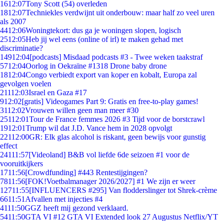
16
12:07
Tony Scott (54) overleden
18
12:07
Techniekles verdwijnt uit onderbouw: maar half zo veel uren
als 2007
44
12:06
Woningtekort: dus ga je woningen slopen, logisch
25
12:05
Heb jij wel eens (online of irl) te maken gehad met
discriminatie?
149
12:04
[podcasts] Misdaad podcasts #3 - Twee weken taakstraf
57
12:04
Oorlog in Oekraïne #1318 Drone baby drone
18
12:04
Congo verbiedt export van koper en kobalt, Europa zal
gevolgen voelen
211
12:03
Israel en Gaza #17
9
12:02
[gratis] Videogames Part 9: Gratis en free-to-play games!
31
12:02
Vrouwen willen geen man meer #30
251
12:01
Tour de France femmes 2026 #3 Tijd voor de borstcrawl
19
12:01
Trump wil dat J.D. Vance hem in 2028 opvolgt
221
12:00
GR: Elk glas alcohol is riskant, geen bewijs voor gunstig
effect
241
11:57
[Videoland] B&B vol liefde 6de seizoen #1 voor de
vooruitkijkers
17
11:56
[Crowdfunding] #443 Rentestijgingen?
78
11:56
[FOK!Voetbalmanager 2026/2027] #1 We zijn er weer
127
11:55
[INFLUENCERS #295] Van flodderslinger tot Shrek-crème
66
11:51
Afvallen met injecties #4
41
11:50
GGZ heeft mij gezond verklaard.
54
11:50
GTA VI #12 GTA VI Extended look 27 Augustus Netflix/YT