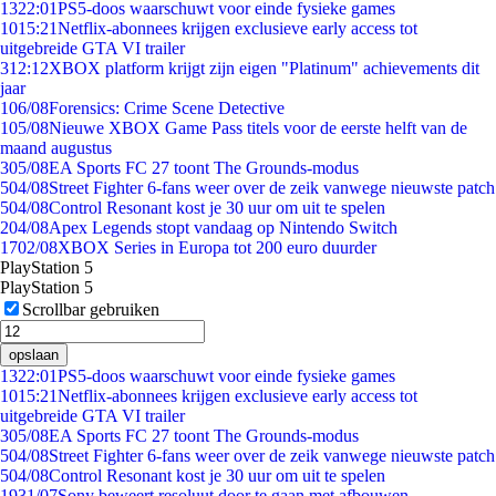
13
22:01
PS5-doos waarschuwt voor einde fysieke games
10
15:21
Netflix-abonnees krijgen exclusieve early access tot
uitgebreide GTA VI trailer
3
12:12
XBOX platform krijgt zijn eigen "Platinum" achievements dit
jaar
1
06/08
Forensics: Crime Scene Detective
1
05/08
Nieuwe XBOX Game Pass titels voor de eerste helft van de
maand augustus
3
05/08
EA Sports FC 27 toont The Grounds-modus
5
04/08
Street Fighter 6-fans weer over de zeik vanwege nieuwste patch
5
04/08
Control Resonant kost je 30 uur om uit te spelen
2
04/08
Apex Legends stopt vandaag op Nintendo Switch
17
02/08
XBOX Series in Europa tot 200 euro duurder
PlayStation 5
PlayStation 5
Scrollbar gebruiken
opslaan
13
22:01
PS5-doos waarschuwt voor einde fysieke games
10
15:21
Netflix-abonnees krijgen exclusieve early access tot
uitgebreide GTA VI trailer
3
05/08
EA Sports FC 27 toont The Grounds-modus
5
04/08
Street Fighter 6-fans weer over de zeik vanwege nieuwste patch
5
04/08
Control Resonant kost je 30 uur om uit te spelen
19
31/07
Sony beweert resoluut door te gaan met afbouwen