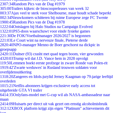
23
07:34
Random Pics van de Dag #1979
3
05:00
Trailers kijken: de bioscoopreleases van week 32
0
03:37
Ajax veel te sterk voor Shelbourne, maar houdt schade beperkt
0
02:34
Nieuwkomers schitteren bij ruime Europese zege FC Twente
19
00:45
Random Pics van de Dag #1978
12
22:04
Ontslagen bij Halo Studios na Campaign Evolved
13
22:01
PS5-doos waarschuwt voor einde fysieke games
2
21:30
De FOK!Voetbalmanager 2026/2027 is begonnen
2
21:03
Le Court wint na nerveuze finale, Pieterse derde
28
20:40
NPO-manager Menno de Boer geschorst na dickpic in
groepsapp
24
20:11
Duitser (93) crasht met quad tegen boom, vier gewonden
43
20:03
Trump wil dat J.D. Vance hem in 2028 opvolgt
1
19:50
Lemmen boekt eerste profzege in zware Ronde van Polen-rit
19
19:42
'Zwarte weduwes' in Rusland trouwen soldaten voor
overlijdensuitkering
13
18:20
Zangeres en Idols-jurylid Jerney Kaagman op 79-jarige leeftijd
overleden
10
15:21
Netflix-abonnees krijgen exclusieve early access tot
uitgebreide GTA VI trailer
64
14:35
Onlyfans-model met G-cup wil als NASA-ambassadeur naar
maan
24
14:09
Huisarts per direct uit vak gezet om ernstig alcoholmisbruik
3
12:12
XBOX platform krijgt zijn eigen "Platinum" achievements dit
jaar