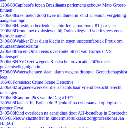
12
06/08
Capibara's lopen Braziliaans parlementsgebouw Mato Grosso
binnen
57
06/08
Israël meldt dood twee militairen in Zuid-Libanon, vergelding
aangekondigd
15
06/08
Hiroshima herdenkt slachtoffers atoombom, 81 jaar later
19
06/08
Drone met explosieven bij Duits vliegveld voedt vrees voor
hybride aanval
34
06/08
Wakker Dier dient klacht in tegen insectenfabriek Protix om
duurzaamheidsclaims
22
06/08
Iran en Oman eens over route Straat van Hormuz, VS
buitenspel
26
06/08
NAVO zet wegens Russische provocatie 250% meer
gevechtsvliegtuigen in
57
06/08
Waterschappen slaan alarm wegens droogte: Gereedschapskist
leeg
1
06/08
Forensics: Crime Scene Detective
23
06/08
Zorgmedewerkster die 's nachts haar vriend bezocht terecht
ontslagen
37
06/08
Random Pics van de Dag #1977
18
05/08
Datalek bij Bol en de Bijenkorf na cyberaanval op logistiek
partner Ceva
34
05/08
Kind overleden na aanrijding door AH-bestelbus in Dordrecht
6
05/08
Nieuw slachtoffer in kindermisbruikzaak zorgprofessional Jan
B. (66)