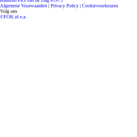
Random Pics van de Dag #1975
Algemene Voorwaarden
|
Privacy Policy
|
Cookievoorkeuren
Volg ons
©FOK.nl e.a.