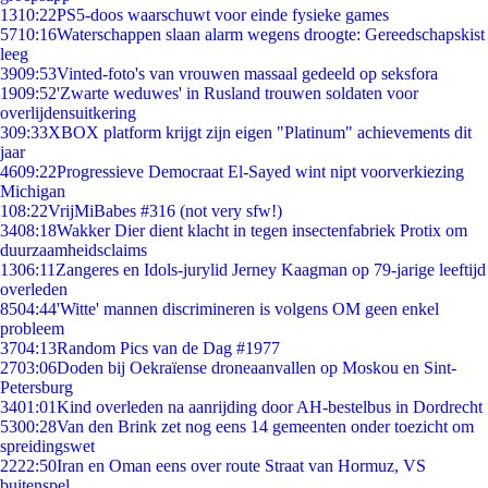
13
10:22
PS5-doos waarschuwt voor einde fysieke games
57
10:16
Waterschappen slaan alarm wegens droogte: Gereedschapskist
leeg
39
09:53
Vinted-foto's van vrouwen massaal gedeeld op seksfora
19
09:52
'Zwarte weduwes' in Rusland trouwen soldaten voor
overlijdensuitkering
3
09:33
XBOX platform krijgt zijn eigen "Platinum" achievements dit
jaar
46
09:22
Progressieve Democraat El-Sayed wint nipt voorverkiezing
Michigan
1
08:22
VrijMiBabes #316 (not very sfw!)
34
08:18
Wakker Dier dient klacht in tegen insectenfabriek Protix om
duurzaamheidsclaims
13
06:11
Zangeres en Idols-jurylid Jerney Kaagman op 79-jarige leeftijd
overleden
85
04:44
'Witte' mannen discrimineren is volgens OM geen enkel
probleem
37
04:13
Random Pics van de Dag #1977
27
03:06
Doden bij Oekraïense droneaanvallen op Moskou en Sint-
Petersburg
34
01:01
Kind overleden na aanrijding door AH-bestelbus in Dordrecht
53
00:28
Van den Brink zet nog eens 14 gemeenten onder toezicht om
spreidingswet
22
22:50
Iran en Oman eens over route Straat van Hormuz, VS
buitenspel