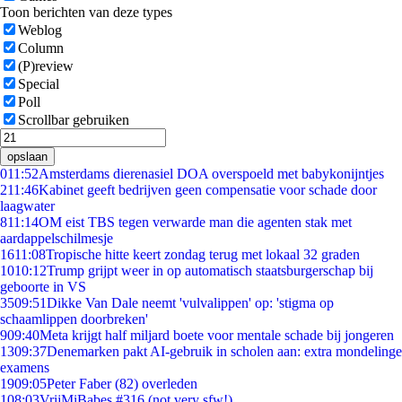
Toon berichten van deze types
Weblog
Column
(P)review
Special
Poll
Scrollbar gebruiken
opslaan
0
11:52
Amsterdams dierenasiel DOA overspoeld met babykonijntjes
2
11:46
Kabinet geeft bedrijven geen compensatie voor schade door
laagwater
8
11:14
OM eist TBS tegen verwarde man die agenten stak met
aardappelschilmesje
16
11:08
Tropische hitte keert zondag terug met lokaal 32 graden
10
10:12
Trump grijpt weer in op automatisch staatsburgerschap bij
geboorte in VS
35
09:51
Dikke Van Dale neemt 'vulvalippen' op: 'stigma op
schaamlippen doorbreken'
9
09:40
Meta krijgt half miljard boete voor mentale schade bij jongeren
13
09:37
Denemarken pakt AI-gebruik in scholen aan: extra mondelinge
examens
19
09:05
Peter Faber (82) overleden
1
08:03
VrijMiBabes #316 (not very sfw!)