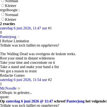
Normaal
Kleiner
regelhoogte :
Normaal
Kleiner
2 reacties
zaterdag 6 juni 2026, 11:47 uur
#1
0
Panterjong
I Refuse Limitation
Telltale was toch failliet en opgeheven?
The Walling Dead was overigens de leukste reeks.
Rest your mind in distant wilderness
Take your time and concentrate on it
Take a stand and make your hand a fist
We got a reason to resist
Redactie Games
zaterdag 6 juni 2026, 11:54 uur
#2
1
Mr.Noodle
Offtopic in geleuter...
quote:
Op
zaterdag 6 juni 2026 @ 11:47
schreef
Panterjong
het volgende:
Telltale was toch failliet en opgeheven?