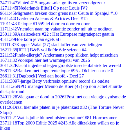
247
11:47
Vinted #15 nog-net-niet gratis en verzendgezeur
127
11:45
[Nederlands Elftal] Op naar Louis IV?
96
11:45
Migranten breken door grens naar Ceuta in Spanje,l #10
66
11:44
Overleden Acteurs & Actrices Deel #15
119
11:43
Teltopic #1559 tel door en door en door....
117
11:42
Vrienden gaan op vakantie zonder mij uit te nodigen
250
11:39
Asielzoekers #22 : Het Europese migratiepact gaat in
45
11:39
Hoe kom je van egels af?
111
11:37
Kapper Walat (27) slachtoffer van vernielingen
162
11:35
[RTL] B&B vol liefde 6de seizoen #4
22
11:32
Pinda-allergie? Andermans poep slikken helpt misschien
167
11:32
Voorspel hier het warmtegetal van 2026
30
11:32
Klacht ingediend tegen grootste insectenfabriek ter wereld
268
11:32
Banken met hoge rente topic #95 - Dichter naar de 0
266
11:31
[Dagboek] Veel aan hoofd - Deel 27
13
11:30
97-jarige Betty verbreekt opnieuw record als oudste
115
11:26
NPO-manager Menno de Boer (47) op non-actief stuurde
dick-pic rond
240
11:26
Wie gaan er dood in 2026?Post met een vleugje cynisme de
overledenen.
6
11:26
Draai hier alle platen in je platenkast #32 (The Torture Never
Stops)
169
11:21
Wat is jullie binnenhuistemperatuur? #81 Horrorzomer
237
11:18
Top 2000 Editie 2025 #243 Alle dikzakken willen op je
lijken