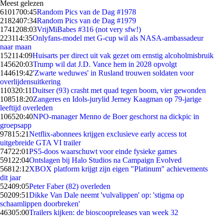
Meest gelezen
61017
00:45
Random Pics van de Dag #1978
21824
07:34
Random Pics van de Dag #1979
17412
08:03
VrijMiBabes #316 (not very sfw!)
2231
14:35
Onlyfans-model met G-cup wil als NASA-ambassadeur
naar maan
1521
14:09
Huisarts per direct uit vak gezet om ernstig alcoholmisbruik
1456
20:03
Trump wil dat J.D. Vance hem in 2028 opvolgt
1446
19:42
'Zwarte weduwes' in Rusland trouwen soldaten voor
overlijdensuitkering
1103
20:11
Duitser (93) crasht met quad tegen boom, vier gewonden
1085
18:20
Zangeres en Idols-jurylid Jerney Kaagman op 79-jarige
leeftijd overleden
1065
20:40
NPO-manager Menno de Boer geschorst na dickpic in
groepsapp
978
15:21
Netflix-abonnees krijgen exclusieve early access tot
uitgebreide GTA VI trailer
747
22:01
PS5-doos waarschuwt voor einde fysieke games
591
22:04
Ontslagen bij Halo Studios na Campaign Evolved
568
12:12
XBOX platform krijgt zijn eigen "Platinum" achievements
dit jaar
524
09:05
Peter Faber (82) overleden
502
09:51
Dikke Van Dale neemt 'vulvalippen' op: 'stigma op
schaamlippen doorbreken'
463
05:00
Trailers kijken: de bioscoopreleases van week 32