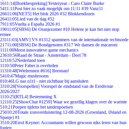
16
11:14
[Boekbespreking] Yesteryear - Caro Claire Burke
54
11:11
Post hier zo vaak mogelijk om 11:11 #39 Vanz11
266
11:06
[NET5] Het blok 2026 #32 Blokkendozen
264
11:05
Lied van de dag #52
79
11:05
Vuelta a España 2026 #1
190
11:05
[SBS6] De Oranjezomer #10 Helene je kan het niet stop
ermee
231
11:03
[AMV] VS #1312 spammers van de internationale rechtsorde
217
11:00
[SBS6] De Bondgenoten #317 We dansen de macaroni
11
11:00
Meest innovatieve game mechanics
236
10:56
Raad de Straat - Amsterdam - Deel 78
121
10:52
Nederland toen
11
10:50
Peter Faber is overleden
113
10:48
[Wielrennen #616] Brennan!
54
10:47
Magic mushrooms
0
10:46
LG nas n1t1 - niet zichtbaar bij aansluiten
33
10:28
[Voorspellen] Voorspel de eindstand van de Eredivisie
2026/2027
11
10:25
[RTL4] Bestemming X
121
10:25
[ShowChat #1259] Waar we gezellig klagen over de warmte
5
10:21
Poepen tijdens het tandenpoetsen
250
10:20
Totale zonsverduistering 12-08-2026 (Groenland, IJsland en
Spanje) #1
35
10:20
Errol Keyner: Accountants willen gewoon niks leren van hun
fouten