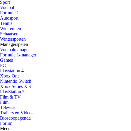
Sport
Voetbal
Formule 1
Autosport
Tennis
Wielrennen
Schaatsen
Wintersporten
Managerspelen
Voetbalmanager
Formule 1-manager
Games
PC
Playstation 4
Xbox One
Nintendo Switch
Xbox Series X|S
PlayStation 5
Film & TV
Film
Televisie
Trailers en Videos
Bioscoopagenda
Forum
Meer