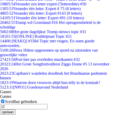
198
05:54
Verander een letter expert (7lettereditie) #50
13
05:53
Verander één letter. Expert # 75 (8 letters)
48
05:52
Verander één letter: Expert #143 (9 letters)
141
05:51
Verander één letter: Expert #91 (10 letters)
204
02:55
Trump wil Groenland #16 Het opengrensbeleid is de
schuldige
50
02:08
Het grote dagelijkse Trump nieuws topic #31
181
01:55
[ONLINE] Roddelpraat Topic #21
144
00:29
[AKQ] #3384 Topic met vragen. En soms goede
antwoorden.
51
00:26
Perez Hilton opgenomen op spoed na uitzenden van
gruwelijke video
274
23:56
Post hier pas overleden muzikanten #32
203
23:24
Het Grote Songfestivalfeest Ziggo Dome #5 13 november
2026
20
23:23
Capibara's wandelen doodleuk het Braziliaanse parlement
binnen
18
23:19
Waarom doen vrouwen altijd hun telly in de kontzak?
51
23:11
[NPO1] Goedenavond Nederland
Games
Games
Scrollbar gebruiken
opslaan