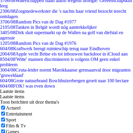
57
06/08
Waterschappen slaan alarm wegens droogte: Gereedschapskist
leeg
23
06/08
Zorgmedewerkster die 's nachts haar vriend bezocht terecht
ontslagen
37
06/08
Random Pics van de Dag #1977
21
05/08
Tanken in België wordt nóg aantrekkelijker
34
05/08
Dirk sluit supermarkt op de Wallen na golf van diefstal en
agressie
12
05/08
Random Pics van de Dag #1976
6
04/08
Kraftwerk brengt ruimteschip terug naar Eindhoven
20
04/08
Apple vecht Britse eis tot inbouwen backdoor in iCloud aan
85
04/08
'Witte' mannen discrimineren is volgens OM geen enkel
probleem
30
04/08
Ceuta-leider noemt Marokkaanse grensaanval door migranten
'gruweldaad'
6
04/08
Grote natuurbrand Boschhuizerbergen groeit naar 100 hectare
6
04/08
FOK! was even down
Laatste items
Laatste items
Toon berichten uit deze thema's
Actueel
Entertainment
Sport
Film & Tv
Games