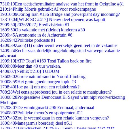
73
10:19
Een tactische/militaire analyse van het front in Oekraïne #31
2
10:14
Philip Morris gebruikt AI voor rookcampagne
190
10:09
Oorlog Iran #136 Bridge and powerplant day incoming?
133
10:04
[WLR SC #417] Nieuw deel openen was kaputt
29
09:50
[2026/2027] Eredivisietoto #1
16
09:50
Op vakantie met (kleine) kinderen #30
28
09:45
Astronomie in de Achtertuin #6
162
09:42
Politieke podcasts #1
42
09:39
Zoon(11) onderneemt werkelijk geen reet in de vakantie
14
09:24
Rechtszaak dodelijk ongeluk uitgesteld vanwege vakantie
advocaat
19
09:19
[ATP Tour] #169 Tosti Tallon back on fire
80
09:08
Meer dan 40 uur werken.
44
09:07
[Netflix #210] TUDUM
136
09:02
Grote natuurbrand in Noord-Limburg
100
08:59
Het grote goedemorgen topic #3
17
08:40
Hoe ga jij om met een relatiebreuk?
7
08:28
Wel eens geprobeerd jou in een relatie te manipuleren?
103
08:28
Progressieve Democraat El-Sayed wint nipt voorverkiezing
Michigan
152
08:07
De woningmarkt #96 Eenmaal, andermaal
194
08:02
Politieke meme's en spotprenten #11
33
07:43
Zou je vreemdgaan in een relatie kunnen vergeven?
18
06:40
Managarm's boerderij deel #5.1
177
06:27
Touwtrekken 2.0 #636 - Team 1 beste team *G* *O*