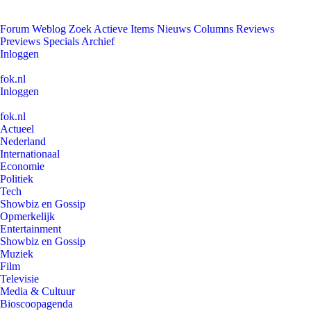
Forum
Weblog
Zoek
Actieve Items
Nieuws
Columns
Reviews
Previews
Specials
Archief
Inloggen
fok.nl
Inloggen
fok.nl
Actueel
Nederland
Internationaal
Economie
Politiek
Tech
Showbiz en Gossip
Opmerkelijk
Entertainment
Showbiz en Gossip
Muziek
Film
Televisie
Media & Cultuur
Bioscoopagenda