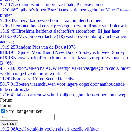
2
22:17
Le Court wint na nerveuze finale, Pieterse derde
12
20:48
Capibara's lopen Braziliaans parlementsgebouw Mato Grosso
binnen
5
20:30
Zomervakantieweerbericht: aanhoudend zomers
1
20:21
Lemmen boekt eerste profzege in zware Ronde van Polen-rit
15
19:45
Hiroshima herdenkt slachtoffers atoombom, 81 jaar later
21
19:34
OM: vierde verdachte (18) vast op verdenking van beramen
aanslag
19
19:25
Random Pics van de Dag #1978
8
18:19
In Spider-Man: Brand New Day is Spidey echt weer Spidey
6
18:18
Nieuw slachtoffer in kindermisbruikzaak zorgprofessional Jan
B. (66)
45
17:10
Doorwerken na AOW-leeftijd vaker vastgelegd in cao's, moet
werken na je 67e de norm worden?
1
17:07
Forensics: Crime Scene Detective
56
17:01
Boeren waarschuwen voor lagere oogst door aanhoudende
hitte en droogte
17
16:41
Italiaanse vrouw wint 1 miljoen, gooit kraslot per abuis weg
Forum
Forum
Scrollbar gebruiken
opslaan
19
12:08
Jezelf gelukkig voelen als vrijgezelle vijftiger