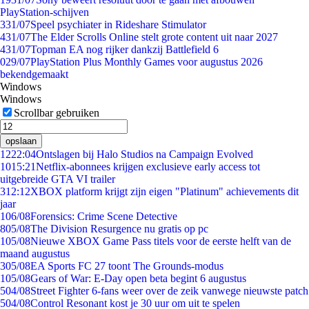
PlayStation-schijven
3
31/07
Speel psychiater in Rideshare Stimulator
4
31/07
The Elder Scrolls Online stelt grote content uit naar 2027
4
31/07
Topman EA nog rijker dankzij Battlefield 6
0
29/07
PlayStation Plus Monthly Games voor augustus 2026
bekendgemaakt
Windows
Windows
Scrollbar gebruiken
opslaan
12
22:04
Ontslagen bij Halo Studios na Campaign Evolved
10
15:21
Netflix-abonnees krijgen exclusieve early access tot
uitgebreide GTA VI trailer
3
12:12
XBOX platform krijgt zijn eigen "Platinum" achievements dit
jaar
1
06/08
Forensics: Crime Scene Detective
8
05/08
The Division Resurgence nu gratis op pc
1
05/08
Nieuwe XBOX Game Pass titels voor de eerste helft van de
maand augustus
3
05/08
EA Sports FC 27 toont The Grounds-modus
1
05/08
Gears of War: E-Day open beta begint 6 augustus
5
04/08
Street Fighter 6-fans weer over de zeik vanwege nieuwste patch
5
04/08
Control Resonant kost je 30 uur om uit te spelen