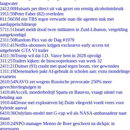
laagwater
24
12:00
Huisarts per direct uit vak gezet om ernstig alcoholmisbruik
19
11:59
Peter Faber (82) overleden
8
11:56
OM eist TBS tegen verwarde man die agenten stak met
aardappelschilmesje
57
11:51
Israël meldt dood twee militairen in Zuid-Libanon, vergelding
aangekondigd
23
11:50
Random Pics van de Dag #1979
10
11:41
Netflix-abonnees krijgen exclusieve early access tot
uitgebreide GTA VI trailer
43
11:36
Trump wil dat J.D. Vance hem in 2028 opvolgt
3
11:25
Trailers kijken: de bioscoopreleases van week 32
24
11:21
Duitser (93) crasht met quad tegen boom, vier gewonden
13
11:19
Denemarken pakt AI-gebruik in scholen aan: extra mondelinge
examens
26
10:54
NAVO zet wegens Russische provocatie 250% meer
gevechtsvliegtuigen in
14
10:46
Accell, moederbedrijf Sparta en Batavus, vraagt uitstel van
betaling aan
19
10:44
Drone met explosieven bij Duits vliegveld voedt vrees voor
hybride aanval
64
10:36
Onlyfans-model met G-cup wil als NASA-ambassadeur naar
maan
28
10:24
NPO-manager Menno de Boer geschorst na dickpic in
groepsapp