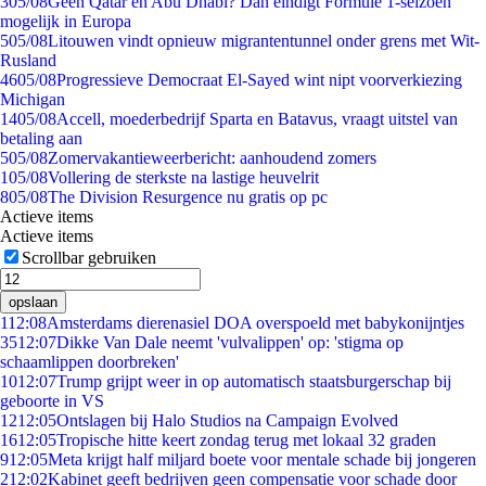
3
05/08
Geen Qatar en Abu Dhabi? Dan eindigt Formule 1-seizoen
mogelijk in Europa
5
05/08
Litouwen vindt opnieuw migrantentunnel onder grens met Wit-
Rusland
46
05/08
Progressieve Democraat El-Sayed wint nipt voorverkiezing
Michigan
14
05/08
Accell, moederbedrijf Sparta en Batavus, vraagt uitstel van
betaling aan
5
05/08
Zomervakantieweerbericht: aanhoudend zomers
1
05/08
Vollering de sterkste na lastige heuvelrit
8
05/08
The Division Resurgence nu gratis op pc
Actieve items
Actieve items
Scrollbar gebruiken
opslaan
1
12:08
Amsterdams dierenasiel DOA overspoeld met babykonijntjes
35
12:07
Dikke Van Dale neemt 'vulvalippen' op: 'stigma op
schaamlippen doorbreken'
10
12:07
Trump grijpt weer in op automatisch staatsburgerschap bij
geboorte in VS
12
12:05
Ontslagen bij Halo Studios na Campaign Evolved
16
12:05
Tropische hitte keert zondag terug met lokaal 32 graden
9
12:05
Meta krijgt half miljard boete voor mentale schade bij jongeren
2
12:02
Kabinet geeft bedrijven geen compensatie voor schade door