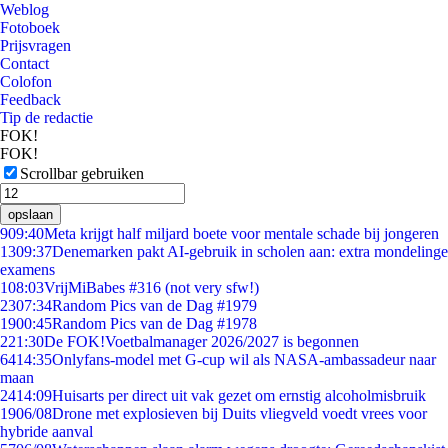
Weblog
Fotoboek
Prijsvragen
Contact
Colofon
Feedback
Tip de redactie
FOK!
FOK!
Scrollbar gebruiken
opslaan
9
09:40
Meta krijgt half miljard boete voor mentale schade bij jongeren
13
09:37
Denemarken pakt AI-gebruik in scholen aan: extra mondelinge
examens
1
08:03
VrijMiBabes #316 (not very sfw!)
23
07:34
Random Pics van de Dag #1979
19
00:45
Random Pics van de Dag #1978
2
21:30
De FOK!Voetbalmanager 2026/2027 is begonnen
64
14:35
Onlyfans-model met G-cup wil als NASA-ambassadeur naar
maan
24
14:09
Huisarts per direct uit vak gezet om ernstig alcoholmisbruik
19
06/08
Drone met explosieven bij Duits vliegveld voedt vrees voor
hybride aanval