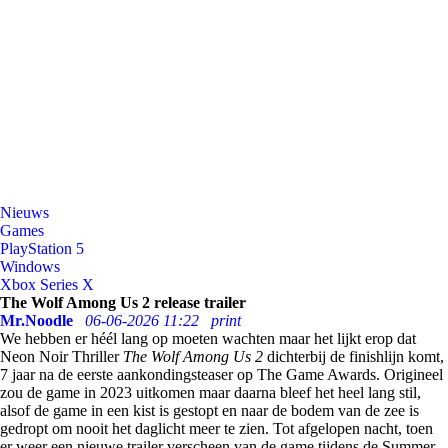
Nieuws
Games
PlayStation 5
Windows
Xbox Series X
The Wolf Among Us 2 release trailer
Mr.Noodle
06-06-2026 11:22
print
We hebben er héél lang op moeten wachten maar het lijkt erop dat
Neon Noir Thriller
The Wolf Among Us 2
dichterbij de finishlijn komt,
7 jaar na de eerste aankondingsteaser op The Game Awards. Origineel
zou de game in 2023 uitkomen maar daarna bleef het heel lang stil,
alsof de game in een kist is gestopt en naar de bodem van de zee is
gedropt om nooit het daglicht meer te zien. Tot afgelopen nacht, toen
er weer een nieuwe trailer verscheen van de game tijdens de Summer