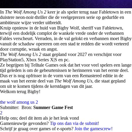
In
The Wolf Among Us 2
keer je als speler terug naar Fabletown in een
duistere neon-noir-thriller die de veelgeprezen serie op gedurfde en
ambitieuze wijze verder uitbreidt.
Kruip opnieuw in de huid van Bigby Wolf, sheriff van Fabletown,
terwijl een dodelijk complot de wankele vrede onder de verbannen
Fables verscheurt. Verraden, in de val gelokt en verbannen moet Bigby
vanuit de schaduw opereren om een stad te redden die wordt verteerd
door corruptie, wraak en angst.
The Wolf Among Us 2
staat gepland voor 2027 en verschijnt voor
PlayStation5, Xbox Series X|S en pc.
Ze begrijpen bij Telltale Games ook dat het voor veel spelers een lange
tijd geleden is om de gebeurtenissen te herinneren van het eerste deel.
Dus er is nog opfrisser in de vorm van een Remastered editie in de
maak van het eerste deel van
The Wolf Among Us
, die staat gepland
om uit te komen tijdens de kerstdagen van dit jaar.
Welkom terug Bigby!
the wolf among us 2
Submitter:
Bron:
Summer Game Fest
2
Help ons; deel dit item als je het leuk vond
Gamenieuwtje gevonden?
Tip ons dan via de submit!
Schrijf je graag over games of e-sports?
Join the gamescrew!