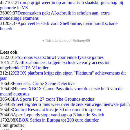
427
10:12
Trump grijpt weer in op automatisch staatsburgerschap bij
geboorte in VS
369
09:37
Denemarken pakt AI-gebruik in scholen aan: extra
mondelinge examens
312
03:37
Ajax veel te sterk voor Shelbourne, maar houdt schade
beperkt
▼ Advertentie door Refinery89
Lees ook
13
22:01
PS5-doos waarschuwt voor einde fysieke games
10
15:21
Netflix-abonnees krijgen exclusieve early access tot
uitgebreide GTA VI trailer
3
12:12
XBOX platform krijgt zijn eigen "Platinum" achievements dit
jaar
1
06/08
Forensics: Crime Scene Detective
1
05/08
Nieuwe XBOX Game Pass titels voor de eerste helft van de
maand augustus
3
05/08
EA Sports FC 27 toont The Grounds-modus
5
04/08
Street Fighter 6-fans weer over de zeik vanwege nieuwste patch
5
04/08
Control Resonant kost je 30 uur om uit te spelen
2
04/08
Apex Legends stopt vandaag op Nintendo Switch
17
02/08
XBOX Series in Europa tot 200 euro duurder
Font-grootte: