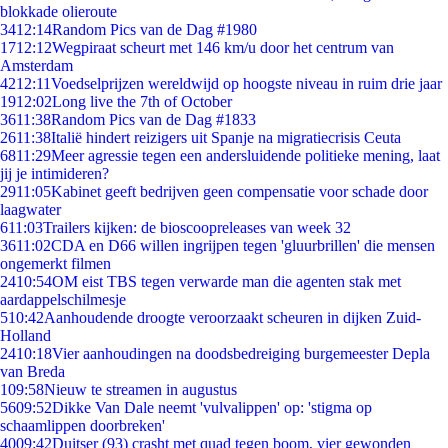
blokkade olieroute
34
12:14
Random Pics van de Dag #1980
17
12:12
Wegpiraat scheurt met 146 km/u door het centrum van
Amsterdam
42
12:11
Voedselprijzen wereldwijd op hoogste niveau in ruim drie jaar
19
12:02
Long live the 7th of October
36
11:38
Random Pics van de Dag #1833
26
11:38
Italië hindert reizigers uit Spanje na migratiecrisis Ceuta
68
11:29
Meer agressie tegen een andersluidende politieke mening, laat
jij je intimideren?
29
11:05
Kabinet geeft bedrijven geen compensatie voor schade door
laagwater
6
11:03
Trailers kijken: de bioscoopreleases van week 32
36
11:02
CDA en D66 willen ingrijpen tegen 'gluurbrillen' die mensen
ongemerkt filmen
24
10:54
OM eist TBS tegen verwarde man die agenten stak met
aardappelschilmesje
5
10:42
Aanhoudende droogte veroorzaakt scheuren in dijken Zuid-
Holland
24
10:18
Vier aanhoudingen na doodsbedreiging burgemeester Depla
van Breda
1
09:58
Nieuw te streamen in augustus
56
09:52
Dikke Van Dale neemt 'vulvalippen' op: 'stigma op
schaamlippen doorbreken'
40
09:42
Duitser (93) crasht met quad tegen boom, vier gewonden