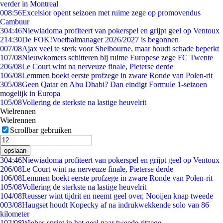
verder in Montreal
0
08:56
Excelsior opent seizoen met ruime zege op promovendus
Cambuur
3
04:46
Niewiadoma profiteert van pokerspel en grijpt geel op Ventoux
2
14:30
De FOK!Voetbalmanager 2026/2027 is begonnen
0
07/08
Ajax veel te sterk voor Shelbourne, maar houdt schade beperkt
1
07/08
Nieuwkomers schitteren bij ruime Europese zege FC Twente
2
06/08
Le Court wint na nerveuze finale, Pieterse derde
1
06/08
Lemmen boekt eerste profzege in zware Ronde van Polen-rit
3
05/08
Geen Qatar en Abu Dhabi? Dan eindigt Formule 1-seizoen
mogelijk in Europa
1
05/08
Vollering de sterkste na lastige heuvelrit
Wielrennen
Wielrennen
Scrollbar gebruiken
opslaan
3
04:46
Niewiadoma profiteert van pokerspel en grijpt geel op Ventoux
2
06/08
Le Court wint na nerveuze finale, Pieterse derde
1
06/08
Lemmen boekt eerste profzege in zware Ronde van Polen-rit
1
05/08
Vollering de sterkste na lastige heuvelrit
1
04/08
Reusser wint tijdrit en neemt geel over, Nooijen knap tweede
0
03/08
Haugset houdt Kopecky af na indrukwekkende solo van 86
kilometer
1
02/08
Wiebes sprint in het geel naar tweede ritzege