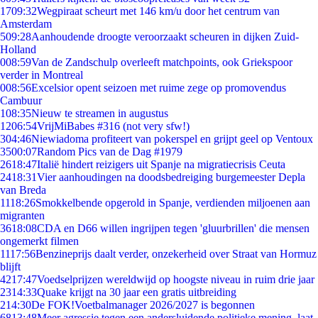
17
09:32
Wegpiraat scheurt met 146 km/u door het centrum van
Amsterdam
5
09:28
Aanhoudende droogte veroorzaakt scheuren in dijken Zuid-
Holland
0
08:59
Van de Zandschulp overleeft matchpoints, ook Griekspoor
verder in Montreal
0
08:56
Excelsior opent seizoen met ruime zege op promovendus
Cambuur
1
08:35
Nieuw te streamen in augustus
12
06:54
VrijMiBabes #316 (not very sfw!)
3
04:46
Niewiadoma profiteert van pokerspel en grijpt geel op Ventoux
35
00:07
Random Pics van de Dag #1979
26
18:47
Italië hindert reizigers uit Spanje na migratiecrisis Ceuta
24
18:31
Vier aanhoudingen na doodsbedreiging burgemeester Depla
van Breda
11
18:26
Smokkelbende opgerold in Spanje, verdienden miljoenen aan
migranten
36
18:08
CDA en D66 willen ingrijpen tegen 'gluurbrillen' die mensen
ongemerkt filmen
11
17:56
Benzineprijs daalt verder, onzekerheid over Straat van Hormuz
blijft
42
17:47
Voedselprijzen wereldwijd op hoogste niveau in ruim drie jaar
23
14:33
Quake krijgt na 30 jaar een gratis uitbreiding
2
14:30
De FOK!Voetbalmanager 2026/2027 is begonnen
68
13:48
Meer agressie tegen een andersluidende politieke mening, laat