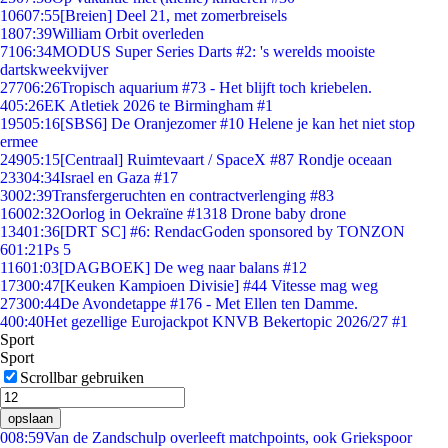
106
07:55
[Breien] Deel 21, met zomerbreisels
18
07:39
William Orbit overleden
71
06:34
MODUS Super Series Darts #2: 's werelds mooiste
dartskweekvijver
277
06:26
Tropisch aquarium #73 - Het blijft toch kriebelen.
4
05:26
EK Atletiek 2026 te Birmingham #1
195
05:16
[SBS6] De Oranjezomer #10 Helene je kan het niet stop
ermee
249
05:15
[Centraal] Ruimtevaart / SpaceX #87 Rondje oceaan
233
04:34
Israel en Gaza #17
30
02:39
Transfergeruchten en contractverlenging #83
160
02:32
Oorlog in Oekraïne #1318 Drone baby drone
134
01:36
[DRT SC] #6: RendacGoden sponsored by TONZON
6
01:21
Ps 5
116
01:03
[DAGBOEK] De weg naar balans #12
173
00:47
[Keuken Kampioen Divisie] #44 Vitesse mag weg
273
00:44
De Avondetappe #176 - Met Ellen ten Damme.
4
00:40
Het gezellige Eurojackpot KNVB Bekertopic 2026/27 #1
Sport
Sport
Scrollbar gebruiken
opslaan
0
08:59
Van de Zandschulp overleeft matchpoints, ook Griekspoor