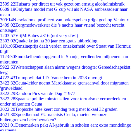
25
09:22
Huisarts per direct uit vak gezet om ernstig alcoholmisbruik
66
09:19
Onlyfans-model met G-cup wil als NASA-ambassadeur naar
maan
3
09:14
Niewiadoma profiteert van pokerspel en grijpt geel op Ventoux
24
09:02
Zorgmedewerkster die 's nachts haar vriend bezocht terecht
ontslagen
12
03:57
VrijMiBabes #316 (not very sfw!)
23
03:02
Quake krijgt na 30 jaar een gratis uitbreiding
11
01:06
Benzineprijs daalt verder, onzekerheid over Straat van Hormuz
blijft
11
23:30
Smokkelbende opgerold in Spanje, verdienden miljoenen aan
migranten
59
22:53
Waterschappen slaan alarm wegens droogte: Gereedschapskist
leeg
47
22:43
Trump wil dat J.D. Vance hem in 2028 opvolgt
34
22:32
Ceuta-leider noemt Marokkaanse grensaanval door migranten
'gruweldaad'
38
22:29
Random Pics van de Dag #1977
38
22:28
Spaanse politie: minstens tien voor terrorisme veroordeelden
onder migranten Ceuta
30
22:20
Tropische hitte keert zondag terug met lokaal 32 graden
46
21:30
Spoedberaad EU na crisis Ceuta, moeten we onze
buitengrenzen beter bewaken?
20
21:01
Denemarken pakt AI-gebruik in scholen aan: extra mondelinge
examens