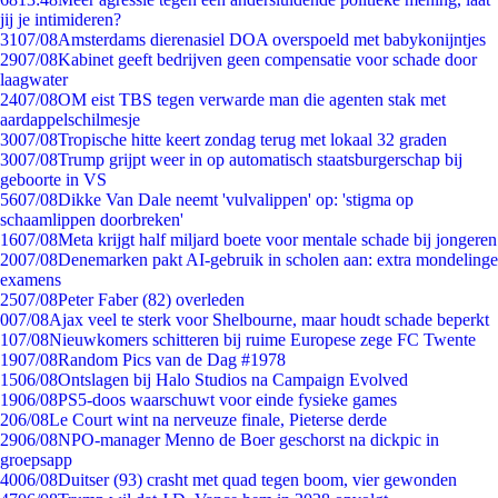
jij je intimideren?
31
07/08
Amsterdams dierenasiel DOA overspoeld met babykonijntjes
29
07/08
Kabinet geeft bedrijven geen compensatie voor schade door
laagwater
24
07/08
OM eist TBS tegen verwarde man die agenten stak met
aardappelschilmesje
30
07/08
Tropische hitte keert zondag terug met lokaal 32 graden
30
07/08
Trump grijpt weer in op automatisch staatsburgerschap bij
geboorte in VS
56
07/08
Dikke Van Dale neemt 'vulvalippen' op: 'stigma op
schaamlippen doorbreken'
16
07/08
Meta krijgt half miljard boete voor mentale schade bij jongeren
20
07/08
Denemarken pakt AI-gebruik in scholen aan: extra mondelinge
examens
25
07/08
Peter Faber (82) overleden
0
07/08
Ajax veel te sterk voor Shelbourne, maar houdt schade beperkt
1
07/08
Nieuwkomers schitteren bij ruime Europese zege FC Twente
19
07/08
Random Pics van de Dag #1978
15
06/08
Ontslagen bij Halo Studios na Campaign Evolved
19
06/08
PS5-doos waarschuwt voor einde fysieke games
2
06/08
Le Court wint na nerveuze finale, Pieterse derde
29
06/08
NPO-manager Menno de Boer geschorst na dickpic in
groepsapp
40
06/08
Duitser (93) crasht met quad tegen boom, vier gewonden