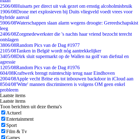
maan
25
06/08
Huisarts per direct uit vak gezet om ernstig alcoholmisbruik
19
06/08
Drone met explosieven bij Duits vliegveld voedt vrees voor
hybride aanval
59
06/08
Waterschappen slaan alarm wegens droogte: Gereedschapskist
leeg
24
06/08
Zorgmedewerkster die 's nachts haar vriend bezocht terecht
ontslagen
38
06/08
Random Pics van de Dag #1977
21
05/08
Tanken in België wordt nóg aantrekkelijker
34
05/08
Dirk sluit supermarkt op de Wallen na golf van diefstal en
agressie
12
05/08
Random Pics van de Dag #1976
6
04/08
Kraftwerk brengt ruimteschip terug naar Eindhoven
20
04/08
Apple vecht Britse eis tot inbouwen backdoor in iCloud aan
85
04/08
'Witte' mannen discrimineren is volgens OM geen enkel
probleem
Laatste items
Laatste items
Toon berichten uit deze thema's
Actueel
Entertainment
Sport
Film & Tv
Games