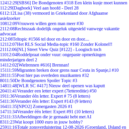
124
12:29
[SBS6] De Bondgenoten #318 Een klein kusje moet kunnen
1
12:29
[Dagboek] Veel aan hoofd - Deel 28
61
12:12
Lisa (38) vermoord in Griekenland door Afghaanse
asielzoeker
108
12:09
Vrouwen willen geen man meer #30
21
12:08
Rechtszaak dodelijk ongeluk uitgesteld vanwege vakantie
advocaat
2
12:08
Teltopic #1566 tel door en door en door....
121
12:07
Het RLS Social Media-topic #160 Zonder Kolonel!!
211
12:06
[NL] Street View Quiz [#122] - Loogisch toch
110
12:04
Roddelpraat onder vuur: ongepaste opmerkingen
minderjarigen deel 2
141
12:02
[Wielrennen #616] Brennan!
151
11:59
Migranten breken door grens naar Ceuta in Spanje,l #10
281
11:55
Post hier pas overleden muzikanten #32
80
11:50
De Bondgenoten Spoiler Topic #3
148
11:48
[WLR SC #417] Nieuw deel openen was kaputt
204
11:41
Verander een letter expert (7lettereditie) #50
19
11:36
Verander één letter. Expert # 75 (8 letters)
54
11:36
Verander één letter: Expert #143 (9 letters)
164
11:35
[NPO2] Zomergasten 2026 #1
147
11:34
Verander één letter: Expert #91 (10 letters)
251
11:33
Afbeeldingen die je gemaakt hebt met AI
83
11:23
Wat koopt 1000 euro in jouw hobby?
259
11:16
Totale zonsverduistering 12-08-2026 (Groenland, IJsland en