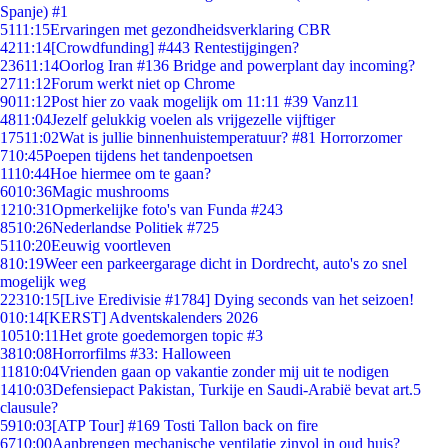
Spanje) #1
51
11:15
Ervaringen met gezondheidsverklaring CBR
42
11:14
[Crowdfunding] #443 Rentestijgingen?
236
11:14
Oorlog Iran #136 Bridge and powerplant day incoming?
27
11:12
Forum werkt niet op Chrome
90
11:12
Post hier zo vaak mogelijk om 11:11 #39 Vanz11
48
11:04
Jezelf gelukkig voelen als vrijgezelle vijftiger
175
11:02
Wat is jullie binnenhuistemperatuur? #81 Horrorzomer
7
10:45
Poepen tijdens het tandenpoetsen
11
10:44
Hoe hiermee om te gaan?
60
10:36
Magic mushrooms
12
10:31
Opmerkelijke foto's van Funda #243
85
10:26
Nederlandse Politiek #725
51
10:20
Eeuwig voortleven
8
10:19
Weer een parkeergarage dicht in Dordrecht, auto's zo snel
mogelijk weg
223
10:15
[Live Eredivisie #1784] Dying seconds van het seizoen!
0
10:14
[KERST] Adventskalenders 2026
105
10:11
Het grote goedemorgen topic #3
38
10:08
Horrorfilms #33: Halloween
118
10:04
Vrienden gaan op vakantie zonder mij uit te nodigen
14
10:03
Defensiepact Pakistan, Turkije en Saudi-Arabië bevat art.5
clausule?
59
10:03
[ATP Tour] #169 Tosti Tallon back on fire
67
10:00
Aanbrengen mechanische ventilatie zinvol in oud huis?