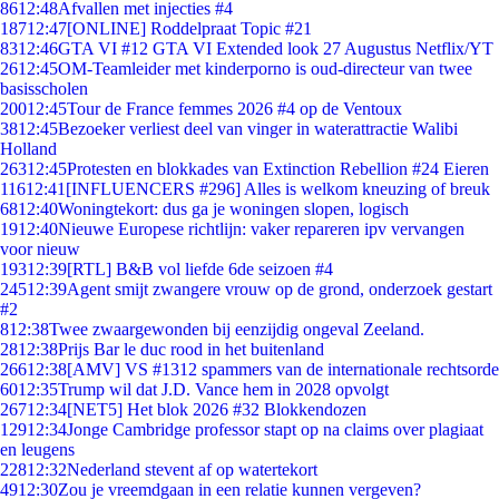
86
12:48
Afvallen met injecties #4
187
12:47
[ONLINE] Roddelpraat Topic #21
83
12:46
GTA VI #12 GTA VI Extended look 27 Augustus Netflix/YT
26
12:45
OM-Teamleider met kinderporno is oud-directeur van twee
basisscholen
200
12:45
Tour de France femmes 2026 #4 op de Ventoux
38
12:45
Bezoeker verliest deel van vinger in waterattractie Walibi
Holland
263
12:45
Protesten en blokkades van Extinction Rebellion #24 Eieren
116
12:41
[INFLUENCERS #296] Alles is welkom kneuzing of breuk
68
12:40
Woningtekort: dus ga je woningen slopen, logisch
19
12:40
Nieuwe Europese richtlijn: vaker repareren ipv vervangen
voor nieuw
193
12:39
[RTL] B&B vol liefde 6de seizoen #4
245
12:39
Agent smijt zwangere vrouw op de grond, onderzoek gestart
#2
8
12:38
Twee zwaargewonden bij eenzijdig ongeval Zeeland.
28
12:38
Prijs Bar le duc rood in het buitenland
266
12:38
[AMV] VS #1312 spammers van de internationale rechtsorde
60
12:35
Trump wil dat J.D. Vance hem in 2028 opvolgt
267
12:34
[NET5] Het blok 2026 #32 Blokkendozen
129
12:34
Jonge Cambridge professor stapt op na claims over plagiaat
en leugens
228
12:32
Nederland stevent af op watertekort
49
12:30
Zou je vreemdgaan in een relatie kunnen vergeven?