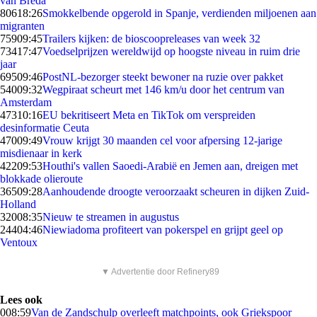
van Breda
806
18:26
Smokkelbende opgerold in Spanje, verdienden miljoenen aan
migranten
759
09:45
Trailers kijken: de bioscoopreleases van week 32
734
17:47
Voedselprijzen wereldwijd op hoogste niveau in ruim drie
jaar
695
09:46
PostNL-bezorger steekt bewoner na ruzie over pakket
540
09:32
Wegpiraat scheurt met 146 km/u door het centrum van
Amsterdam
473
10:16
EU bekritiseert Meta en TikTok om verspreiden
desinformatie Ceuta
470
09:49
Vrouw krijgt 30 maanden cel voor afpersing 12-jarige
misdienaar in kerk
422
09:53
Houthi's vallen Saoedi-Arabië en Jemen aan, dreigen met
blokkade olieroute
365
09:28
Aanhoudende droogte veroorzaakt scheuren in dijken Zuid-
Holland
320
08:35
Nieuw te streamen in augustus
244
04:46
Niewiadoma profiteert van pokerspel en grijpt geel op
Ventoux
▼ Advertentie door Refinery89
Lees ook
0
08:59
Van de Zandschulp overleeft matchpoints, ook Griekspoor