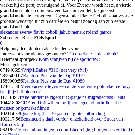
werkte hij de partij overtuigend af. Voor Zverev wordt het zijn vierde
grandslamfinale en opnieuw een kans om eindelijk zijn eerste
grandslamtitel te veroveren. Tegenstander Flavio Cobolli staat voor de
grootste wedstrijd uit zijn carrière en begint zondag aan zijn eerste
grandslamfinale.
alexander zverev
flavio cobolli
jakub mensik
roland garros
Submitter:
Bron:
FOK!sport
0
Help ons; deel dit item als je het leuk vond
Interessant sportnieuws gevonden?
Tip ons dan via de submit!
Helemaal sportgek?
Kom schrijven bij de sportcrew!
Meest gelezen
67494
06:54
VrijMiBabes #316 (not very sfw!)
58904
00:07
Random Pics van de Dag #1979
15890
09:56
Random Pics van de Dag #1980
1740
13:48
Meer agressie tegen een andersluidende politieke mening,
laat jij je intimideren?
1171
18:47
Italië hindert reizigers uit Spanje na migratiecrisis Ceuta
1044
18:08
CDA en D66 willen ingrijpen tegen 'gluurbrillen' die
mensen ongemerkt filmen
1021
14:33
Quake krijgt na 30 jaar een gratis uitbreiding
1002
17:56
Benzineprijs daalt verder, onzekerheid over Straat van
Hormuz blijft
862
18:31
Vier aanhoudingen na doodsbedreiging burgemeester Depla