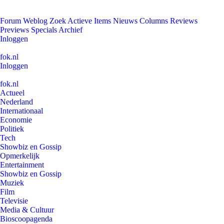
Forum
Weblog
Zoek
Actieve Items
Nieuws
Columns
Reviews
Previews
Specials
Archief
Inloggen
fok.nl
Inloggen
fok.nl
Actueel
Nederland
Internationaal
Economie
Politiek
Tech
Showbiz en Gossip
Opmerkelijk
Entertainment
Showbiz en Gossip
Muziek
Film
Televisie
Media & Cultuur
Bioscoopagenda