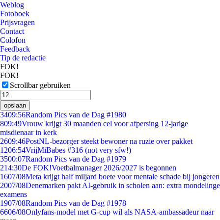
Weblog
Fotoboek
Prijsvragen
Contact
Colofon
Feedback
Tip de redactie
FOK!
FOK!
Scrollbar gebruiken
opslaan
34
09:56
Random Pics van de Dag #1980
8
09:49
Vrouw krijgt 30 maanden cel voor afpersing 12-jarige
misdienaar in kerk
26
09:46
PostNL-bezorger steekt bewoner na ruzie over pakket
12
06:54
VrijMiBabes #316 (not very sfw!)
35
00:07
Random Pics van de Dag #1979
2
14:30
De FOK!Voetbalmanager 2026/2027 is begonnen
16
07/08
Meta krijgt half miljard boete voor mentale schade bij jongeren
20
07/08
Denemarken pakt AI-gebruik in scholen aan: extra mondelinge
examens
19
07/08
Random Pics van de Dag #1978
66
06/08
Onlyfans-model met G-cup wil als NASA-ambassadeur naar