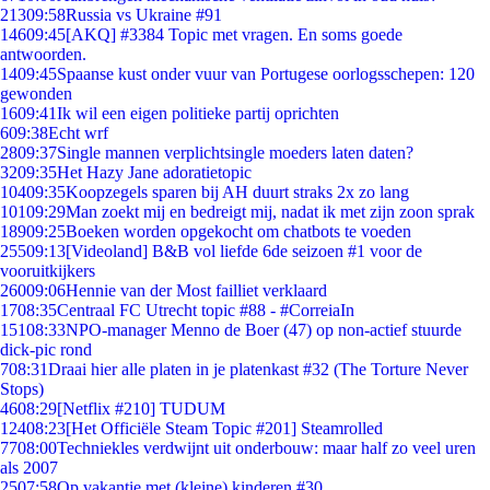
213
09:58
Russia vs Ukraine #91
146
09:45
[AKQ] #3384 Topic met vragen. En soms goede
antwoorden.
14
09:45
Spaanse kust onder vuur van Portugese oorlogsschepen: 120
gewonden
16
09:41
Ik wil een eigen politieke partij oprichten
6
09:38
Echt wrf
28
09:37
Single mannen verplichtsingle moeders laten daten?
32
09:35
Het Hazy Jane adoratietopic
104
09:35
Koopzegels sparen bij AH duurt straks 2x zo lang
101
09:29
Man zoekt mij en bedreigt mij, nadat ik met zijn zoon sprak
189
09:25
Boeken worden opgekocht om chatbots te voeden
255
09:13
[Videoland] B&B vol liefde 6de seizoen #1 voor de
vooruitkijkers
260
09:06
Hennie van der Most failliet verklaard
17
08:35
Centraal FC Utrecht topic #88 - #CorreiaIn
151
08:33
NPO-manager Menno de Boer (47) op non-actief stuurde
dick-pic rond
7
08:31
Draai hier alle platen in je platenkast #32 (The Torture Never
Stops)
46
08:29
[Netflix #210] TUDUM
124
08:23
[Het Officiële Steam Topic #201] Steamrolled
77
08:00
Techniekles verdwijnt uit onderbouw: maar half zo veel uren
als 2007
25
07:58
Op vakantie met (kleine) kinderen #30