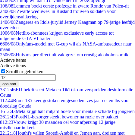
47
06/08
Trump wil dat J.D. Vance hem in 2028 opvolgt
1
06/08
Lemmen boekt eerste profzege in zware Ronde van Polen-rit
24
06/08
'Zwarte weduwes' in Rusland trouwen soldaten voor
overlijdensuitkering
14
06/08
Zangeres en Idols-jurylid Jerney Kaagman op 79-jarige leeftijd
overleden
10
06/08
Netflix-abonnees krijgen exclusieve early access tot
uitgebreide GTA VI trailer
66
06/08
Onlyfans-model met G-cup wil als NASA-ambassadeur naar
maan
25
06/08
Huisarts per direct uit vak gezet om ernstig alcoholmisbruik
Actieve items
Actieve items
Scrollbar gebruiken
opslaan
33
12:46
EU bekritiseert Meta en TikTok om verspreiden desinformatie
Ceuta
1
12:44
Broer 135 keer gestoken en gesneden: zes jaar cel en tbs voor
doodslag Gouda
16
12:43
Meta krijgt half miljard boete voor mentale schade bij jongeren
26
12:43
PostNL-bezorger steekt bewoner na ruzie over pakket
8
12:23
Vrouw krijgt 30 maanden cel voor afpersing 12-jarige
misdienaar in kerk
22
12:18
Houthi's vallen Saoedi-Arabië en Jemen aan, dreigen met