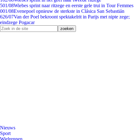
5
01/08
Wiebes sprint naar ritzege en eerste gele trui in Tour Femmes
0
01/08
Evenepoel opnieuw de sterkste in Clásica San Sebastián
6
26/07
Van der Poel bekroont spektakelrit in Parijs met nipte zege;
eindzege Pogacar
Nieuws
Sport
Wielrennen