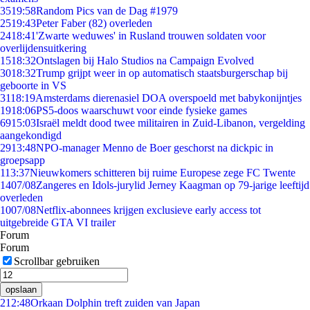
35
19:58
Random Pics van de Dag #1979
25
19:43
Peter Faber (82) overleden
24
18:41
'Zwarte weduwes' in Rusland trouwen soldaten voor
overlijdensuitkering
15
18:32
Ontslagen bij Halo Studios na Campaign Evolved
30
18:32
Trump grijpt weer in op automatisch staatsburgerschap bij
geboorte in VS
31
18:19
Amsterdams dierenasiel DOA overspoeld met babykonijntjes
19
18:06
PS5-doos waarschuwt voor einde fysieke games
69
15:03
Israël meldt dood twee militairen in Zuid-Libanon, vergelding
aangekondigd
29
13:48
NPO-manager Menno de Boer geschorst na dickpic in
groepsapp
1
13:37
Nieuwkomers schitteren bij ruime Europese zege FC Twente
14
07/08
Zangeres en Idols-jurylid Jerney Kaagman op 79-jarige leeftijd
overleden
10
07/08
Netflix-abonnees krijgen exclusieve early access tot
uitgebreide GTA VI trailer
Forum
Forum
Scrollbar gebruiken
opslaan
2
12:48
Orkaan Dolphin treft zuiden van Japan