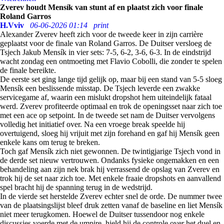
Zverev houdt Mensík van stunt af en plaatst zich voor finale
Roland Garros
H.Vviv
06-06-2026 01:14
print
Alexander Zverev heeft zich voor de tweede keer in zijn carrière
geplaatst voor de finale van Roland Garros. De Duitser versloeg de
Tsjech Jakub Mensík in vier sets: 7-5, 6-2, 3-6, 6-3. In de eindstrijd
wacht zondag een ontmoeting met Flavio Cobolli, die zonder te spelen
de finale bereikte.
De eerste set ging lange tijd gelijk op, maar bij een stand van 5-5 sloeg
Mensík een beslissende misstap. De Tsjech leverde een zwakke
servicegame af, waarin een mislukt dropshot hem uiteindelijk fataal
werd. Zverev profiteerde optimaal en trok de openingsset naar zich toe
met een ace op setpoint. In de tweede set nam de Duitser vervolgens
volledig het initiatief over. Na een vroege break speelde hij
overtuigend, sloeg hij vrijuit met zijn forehand en gaf hij Mensík geen
enkele kans om terug te breken.
Toch gaf Mensík zich niet gewonnen. De twintigjarige Tsjech vond in
de derde set nieuw vertrouwen. Ondanks fysieke ongemakken en een
behandeling aan zijn nek brak hij verrassend de opslag van Zverev en
trok hij de set naar zich toe. Met enkele fraaie dropshots en aanvallend
spel bracht hij de spanning terug in de wedstrijd.
In de vierde set herstelde Zverev echter snel de orde. De nummer twee
van de plaatsingslijst bleef druk zetten vanaf de baseline en liet Mensík
niet meer terugkomen. Hoewel de Duitser tussendoor nog enkele
discussies voerde met de umpire, hield hij de controle over het duel en