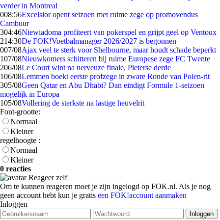
verder in Montreal
0
08:56
Excelsior opent seizoen met ruime zege op promovendus
Cambuur
3
04:46
Niewiadoma profiteert van pokerspel en grijpt geel op Ventoux
2
14:30
De FOK!Voetbalmanager 2026/2027 is begonnen
0
07/08
Ajax veel te sterk voor Shelbourne, maar houdt schade beperkt
1
07/08
Nieuwkomers schitteren bij ruime Europese zege FC Twente
2
06/08
Le Court wint na nerveuze finale, Pieterse derde
1
06/08
Lemmen boekt eerste profzege in zware Ronde van Polen-rit
3
05/08
Geen Qatar en Abu Dhabi? Dan eindigt Formule 1-seizoen
mogelijk in Europa
1
05/08
Vollering de sterkste na lastige heuvelrit
Font-grootte:
Normaal
Kleiner
regelhoogte :
Normaal
Kleiner
0 reacties
Reageer zelf
Om te kunnen reageren moet je zijn ingelogd op FOK.nl. Als je nog
geen account hebt kun je gratis
een FOK!account aanmaken
Inloggen