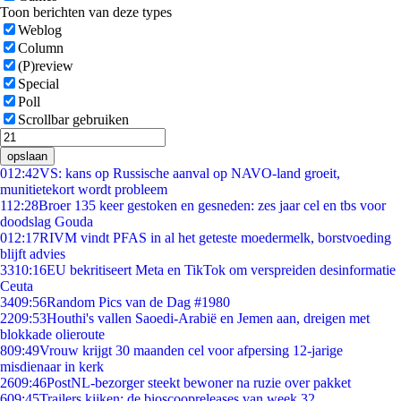
Toon berichten van deze types
Weblog
Column
(P)review
Special
Poll
Scrollbar gebruiken
opslaan
0
12:42
VS: kans op Russische aanval op NAVO-land groeit,
munitietekort wordt probleem
1
12:28
Broer 135 keer gestoken en gesneden: zes jaar cel en tbs voor
doodslag Gouda
0
12:17
RIVM vindt PFAS in al het geteste moedermelk, borstvoeding
blijft advies
33
10:16
EU bekritiseert Meta en TikTok om verspreiden desinformatie
Ceuta
34
09:56
Random Pics van de Dag #1980
22
09:53
Houthi's vallen Saoedi-Arabië en Jemen aan, dreigen met
blokkade olieroute
8
09:49
Vrouw krijgt 30 maanden cel voor afpersing 12-jarige
misdienaar in kerk
26
09:46
PostNL-bezorger steekt bewoner na ruzie over pakket
6
09:45
Trailers kijken: de bioscoopreleases van week 32