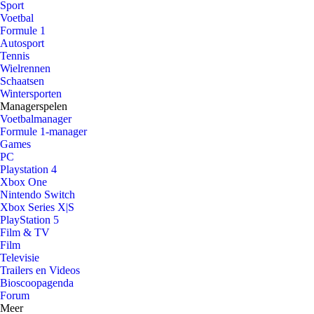
Sport
Voetbal
Formule 1
Autosport
Tennis
Wielrennen
Schaatsen
Wintersporten
Managerspelen
Voetbalmanager
Formule 1-manager
Games
PC
Playstation 4
Xbox One
Nintendo Switch
Xbox Series X|S
PlayStation 5
Film & TV
Film
Televisie
Trailers en Videos
Bioscoopagenda
Forum
Meer