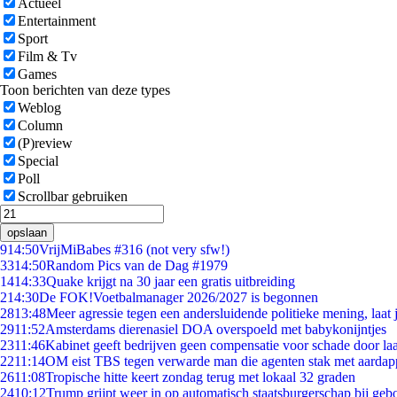
Actueel
Entertainment
Sport
Film & Tv
Games
Toon berichten van deze types
Weblog
Column
(P)review
Special
Poll
Scrollbar gebruiken
opslaan
9
14:50
VrijMiBabes #316 (not very sfw!)
33
14:50
Random Pics van de Dag #1979
14
14:33
Quake krijgt na 30 jaar een gratis uitbreiding
2
14:30
De FOK!Voetbalmanager 2026/2027 is begonnen
28
13:48
Meer agressie tegen een andersluidende politieke mening, laat j
29
11:52
Amsterdams dierenasiel DOA overspoeld met babykonijntjes
23
11:46
Kabinet geeft bedrijven geen compensatie voor schade door la
22
11:14
OM eist TBS tegen verwarde man die agenten stak met aardap
26
11:08
Tropische hitte keert zondag terug met lokaal 32 graden
24
10:12
Trump grijpt weer in op automatisch staatsburgerschap bij geb