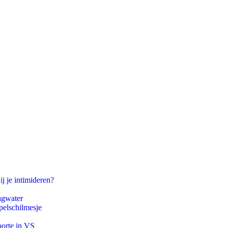
ij je intimideren?
agwater
pelschilmesje
oorte in VS