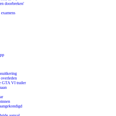
pen doorbreken'
e examens
app
suitkering
d overleden
e GTA VI trailer
maan
ar
binnen
g aangekondigd
bride aanval