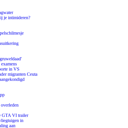
agwater
ij je intimideren?
pelschilmesje
suitkering
'gruweldaad'
e examens
oorte in VS
onder migranten Ceuta
g aangekondigd
app
d overleden
e GTA VI trailer
iegtuigen in
aling aan