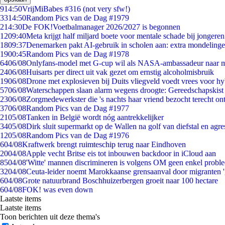
9
14:50
VrijMiBabes #316 (not very sfw!)
33
14:50
Random Pics van de Dag #1979
2
14:30
De FOK!Voetbalmanager 2026/2027 is begonnen
12
09:40
Meta krijgt half miljard boete voor mentale schade bij jongeren
18
09:37
Denemarken pakt AI-gebruik in scholen aan: extra mondeling
19
00:45
Random Pics van de Dag #1978
64
06/08
Onlyfans-model met G-cup wil als NASA-ambassadeur naar 
24
06/08
Huisarts per direct uit vak gezet om ernstig alcoholmisbruik
19
06/08
Drone met explosieven bij Duits vliegveld voedt vrees voor hy
57
06/08
Waterschappen slaan alarm wegens droogte: Gereedschapskist
23
06/08
Zorgmedewerkster die 's nachts haar vriend bezocht terecht on
37
06/08
Random Pics van de Dag #1977
21
05/08
Tanken in België wordt nóg aantrekkelijker
34
05/08
Dirk sluit supermarkt op de Wallen na golf van diefstal en agre
12
05/08
Random Pics van de Dag #1976
6
04/08
Kraftwerk brengt ruimteschip terug naar Eindhoven
20
04/08
Apple vecht Britse eis tot inbouwen backdoor in iCloud aan
85
04/08
'Witte' mannen discrimineren is volgens OM geen enkel probl
32
04/08
Ceuta-leider noemt Marokkaanse grensaanval door migranten 
6
04/08
Grote natuurbrand Boschhuizerbergen groeit naar 100 hectare
6
04/08
FOK! was even down
Laatste items
Laatste items
Toon berichten uit deze thema's