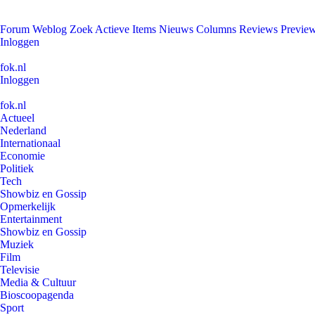
Forum
Weblog
Zoek
Actieve Items
Nieuws
Columns
Reviews
Previe
Inloggen
fok.nl
Inloggen
fok.nl
Actueel
Nederland
Internationaal
Economie
Politiek
Tech
Showbiz en Gossip
Opmerkelijk
Entertainment
Showbiz en Gossip
Muziek
Film
Televisie
Media & Cultuur
Bioscoopagenda
Sport