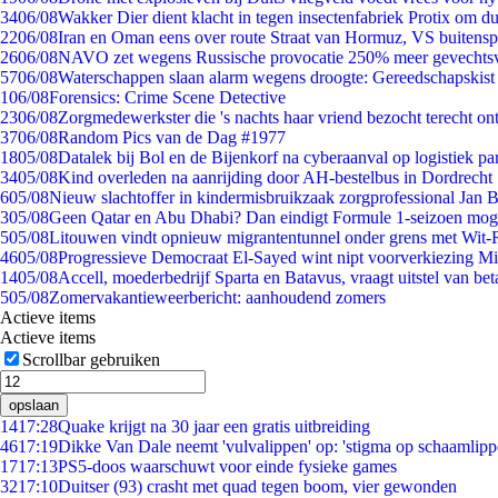
34
06/08
Wakker Dier dient klacht in tegen insectenfabriek Protix om 
22
06/08
Iran en Oman eens over route Straat van Hormuz, VS buitensp
26
06/08
NAVO zet wegens Russische provocatie 250% meer gevechtsvl
57
06/08
Waterschappen slaan alarm wegens droogte: Gereedschapskist
1
06/08
Forensics: Crime Scene Detective
23
06/08
Zorgmedewerkster die 's nachts haar vriend bezocht terecht on
37
06/08
Random Pics van de Dag #1977
18
05/08
Datalek bij Bol en de Bijenkorf na cyberaanval op logistiek pa
34
05/08
Kind overleden na aanrijding door AH-bestelbus in Dordrecht
6
05/08
Nieuw slachtoffer in kindermisbruikzaak zorgprofessional Jan B
3
05/08
Geen Qatar en Abu Dhabi? Dan eindigt Formule 1-seizoen moge
5
05/08
Litouwen vindt opnieuw migrantentunnel onder grens met Wit-
46
05/08
Progressieve Democraat El-Sayed wint nipt voorverkiezing M
14
05/08
Accell, moederbedrijf Sparta en Batavus, vraagt uitstel van bet
5
05/08
Zomervakantieweerbericht: aanhoudend zomers
Actieve items
Actieve items
Scrollbar gebruiken
opslaan
14
17:28
Quake krijgt na 30 jaar een gratis uitbreiding
46
17:19
Dikke Van Dale neemt 'vulvalippen' op: 'stigma op schaamlip
17
17:13
PS5-doos waarschuwt voor einde fysieke games
32
17:10
Duitser (93) crasht met quad tegen boom, vier gewonden