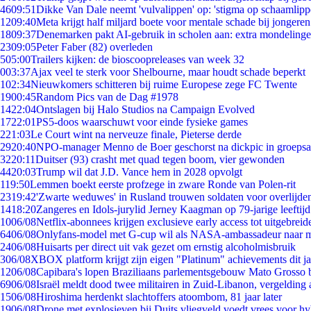
46
09:51
Dikke Van Dale neemt 'vulvalippen' op: 'stigma op schaamlip
12
09:40
Meta krijgt half miljard boete voor mentale schade bij jongeren
18
09:37
Denemarken pakt AI-gebruik in scholen aan: extra mondeling
23
09:05
Peter Faber (82) overleden
5
05:00
Trailers kijken: de bioscoopreleases van week 32
0
03:37
Ajax veel te sterk voor Shelbourne, maar houdt schade beperkt
1
02:34
Nieuwkomers schitteren bij ruime Europese zege FC Twente
19
00:45
Random Pics van de Dag #1978
14
22:04
Ontslagen bij Halo Studios na Campaign Evolved
17
22:01
PS5-doos waarschuwt voor einde fysieke games
2
21:03
Le Court wint na nerveuze finale, Pieterse derde
29
20:40
NPO-manager Menno de Boer geschorst na dickpic in groeps
32
20:11
Duitser (93) crasht met quad tegen boom, vier gewonden
44
20:03
Trump wil dat J.D. Vance hem in 2028 opvolgt
1
19:50
Lemmen boekt eerste profzege in zware Ronde van Polen-rit
23
19:42
'Zwarte weduwes' in Rusland trouwen soldaten voor overlijden
14
18:20
Zangeres en Idols-jurylid Jerney Kaagman op 79-jarige leeftij
10
06/08
Netflix-abonnees krijgen exclusieve early access tot uitgebreid
64
06/08
Onlyfans-model met G-cup wil als NASA-ambassadeur naar 
24
06/08
Huisarts per direct uit vak gezet om ernstig alcoholmisbruik
3
06/08
XBOX platform krijgt zijn eigen "Platinum" achievements dit ja
12
06/08
Capibara's lopen Braziliaans parlementsgebouw Mato Grosso 
69
06/08
Israël meldt dood twee militairen in Zuid-Libanon, vergeldin
15
06/08
Hiroshima herdenkt slachtoffers atoombom, 81 jaar later
19
06/08
Drone met explosieven bij Duits vliegveld voedt vrees voor hy