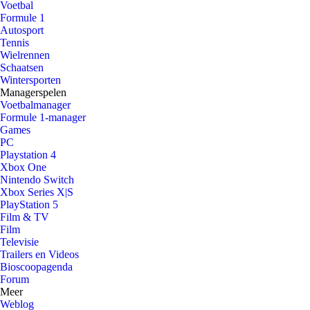
Voetbal
Formule 1
Autosport
Tennis
Wielrennen
Schaatsen
Wintersporten
Managerspelen
Voetbalmanager
Formule 1-manager
Games
PC
Playstation 4
Xbox One
Nintendo Switch
Xbox Series X|S
PlayStation 5
Film & TV
Film
Televisie
Trailers en Videos
Bioscoopagenda
Forum
Meer
Weblog