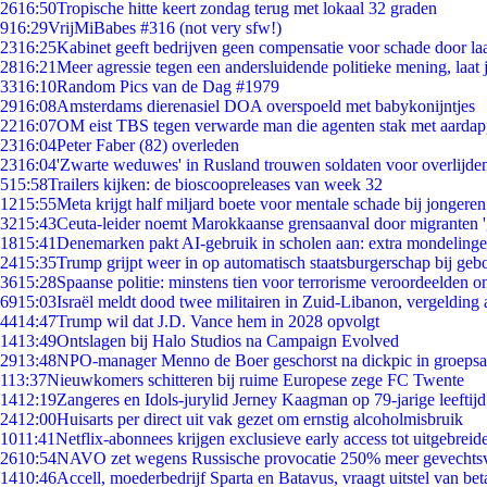
26
16:50
Tropische hitte keert zondag terug met lokaal 32 graden
9
16:29
VrijMiBabes #316 (not very sfw!)
23
16:25
Kabinet geeft bedrijven geen compensatie voor schade door la
28
16:21
Meer agressie tegen een andersluidende politieke mening, laat j
33
16:10
Random Pics van de Dag #1979
29
16:08
Amsterdams dierenasiel DOA overspoeld met babykonijntjes
22
16:07
OM eist TBS tegen verwarde man die agenten stak met aardap
23
16:04
Peter Faber (82) overleden
23
16:04
'Zwarte weduwes' in Rusland trouwen soldaten voor overlijden
5
15:58
Trailers kijken: de bioscoopreleases van week 32
12
15:55
Meta krijgt half miljard boete voor mentale schade bij jongeren
32
15:43
Ceuta-leider noemt Marokkaanse grensaanval door migranten 
18
15:41
Denemarken pakt AI-gebruik in scholen aan: extra mondeling
24
15:35
Trump grijpt weer in op automatisch staatsburgerschap bij geb
36
15:28
Spaanse politie: minstens tien voor terrorisme veroordeelden 
69
15:03
Israël meldt dood twee militairen in Zuid-Libanon, vergeldin
44
14:47
Trump wil dat J.D. Vance hem in 2028 opvolgt
14
13:49
Ontslagen bij Halo Studios na Campaign Evolved
29
13:48
NPO-manager Menno de Boer geschorst na dickpic in groeps
1
13:37
Nieuwkomers schitteren bij ruime Europese zege FC Twente
14
12:19
Zangeres en Idols-jurylid Jerney Kaagman op 79-jarige leeftij
24
12:00
Huisarts per direct uit vak gezet om ernstig alcoholmisbruik
10
11:41
Netflix-abonnees krijgen exclusieve early access tot uitgebreid
26
10:54
NAVO zet wegens Russische provocatie 250% meer gevechtsvl
14
10:46
Accell, moederbedrijf Sparta en Batavus, vraagt uitstel van bet