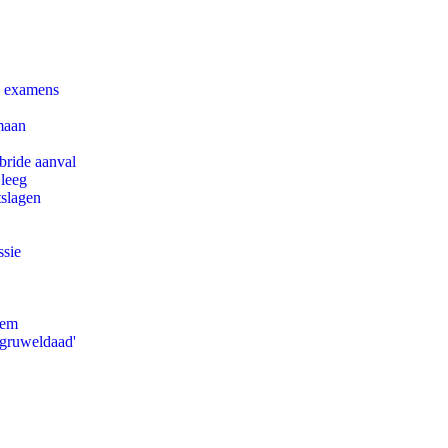
e examens
maan
bride aanval
 leeg
tslagen
ssie
eem
'gruweldaad'