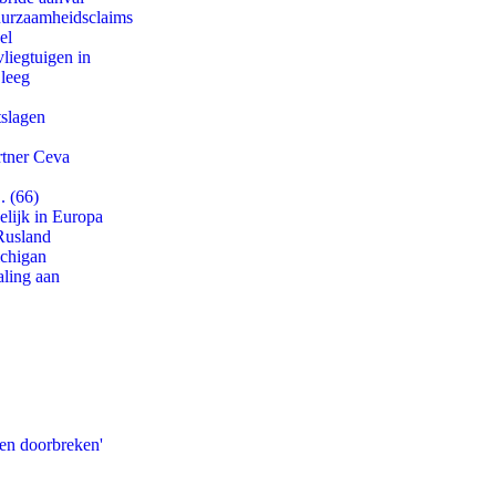
duurzaamheidsclaims
el
iegtuigen in
 leeg
tslagen
rtner Ceva
. (66)
lijk in Europa
Rusland
ichigan
aling aan
pen doorbreken'