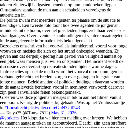
takken zit, terwijl badgasten beneden op hun handdoeken liggen.
Omstanders spraken de man aan en schakelden vervolgens de
autoriteiten in.
De politie kwam met meerdere agenten ter plaatse om de situatie te
beëindigen. Een tweede foto toont hoe twee agenten de jongeman,
inmiddels uit de boom, over het gras leiden langs zichtbaar verbaasde
strandgangers. Over eventuele aanhoudingen of verdere maatregelen is
in de aangeleverde informatie niets bekendgemaakt.
Bezoekers omschrijven het voorval als intimiderend, vooral voor jonge
vrouwen en meisjes die zich op het strand onbespied waanden. Zij
geven aan dat dergelijk gedrag hun gevoel van veiligheid aantast op
een plek waar mensen juist willen ontspannen. Het incident voedt de
discussie over overlast op recreatiestranden tijdens warme dagen.
In de reacties op sociale media wordt het voorval door sommigen in
verband gebracht met bredere zorgen over gedrag en integratie van
jonge mannen. Beleidsmatige of politieke duidingen daarvan worden
in de aangeleverde berichten vooral in meningen verwoord; daarover
zijn geen aanvullende feiten bekendgemaakt.
Gisteren was deze jongeman meisjes in bikini aan het filmen vanuit
een boom. Keurig de politie erbij gehaald. Was op het Vuntusstrandje
in
#Loosdrecht
pic.twitter.com/GpN3Utl243
— Tanya75 (@Tanya7512)
May 31, 2026
@yorktees
Het klopt dat we hier een melding over kregen. We hebben
de mannen aangesproken en gecontroleerd. Daarbij zijn geen strafbare