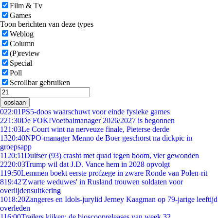
Film & Tv
Games
Toon berichten van deze types
Weblog
Column
(P)review
Special
Poll
Scrollbar gebruiken
opslaan
0
22:01
PS5-doos waarschuwt voor einde fysieke games
2
21:30
De FOK!Voetbalmanager 2026/2027 is begonnen
1
21:03
Le Court wint na nerveuze finale, Pieterse derde
13
20:40
NPO-manager Menno de Boer geschorst na dickpic in
groepsapp
11
20:11
Duitser (93) crasht met quad tegen boom, vier gewonden
22
20:03
Trump wil dat J.D. Vance hem in 2028 opvolgt
1
19:50
Lemmen boekt eerste profzege in zware Ronde van Polen-rit
8
19:42
'Zwarte weduwes' in Rusland trouwen soldaten voor
overlijdensuitkering
10
18:20
Zangeres en Idols-jurylid Jerney Kaagman op 79-jarige leeftijd
overleden
1
16:00
Trailers kijken: de bioscoopreleases van week 32