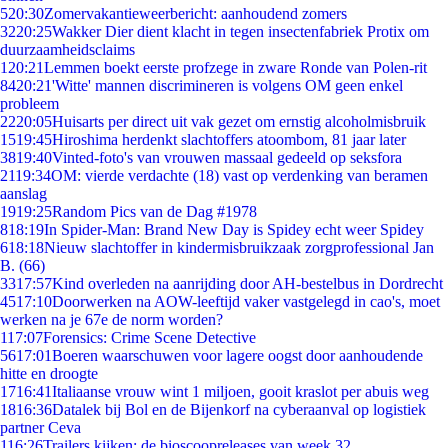
5
20:30
Zomervakantieweerbericht: aanhoudend zomers
32
20:25
Wakker Dier dient klacht in tegen insectenfabriek Protix om
duurzaamheidsclaims
1
20:21
Lemmen boekt eerste profzege in zware Ronde van Polen-rit
84
20:21
'Witte' mannen discrimineren is volgens OM geen enkel
probleem
22
20:05
Huisarts per direct uit vak gezet om ernstig alcoholmisbruik
15
19:45
Hiroshima herdenkt slachtoffers atoombom, 81 jaar later
38
19:40
Vinted-foto's van vrouwen massaal gedeeld op seksfora
21
19:34
OM: vierde verdachte (18) vast op verdenking van beramen
aanslag
19
19:25
Random Pics van de Dag #1978
8
18:19
In Spider-Man: Brand New Day is Spidey echt weer Spidey
6
18:18
Nieuw slachtoffer in kindermisbruikzaak zorgprofessional Jan
B. (66)
33
17:57
Kind overleden na aanrijding door AH-bestelbus in Dordrecht
45
17:10
Doorwerken na AOW-leeftijd vaker vastgelegd in cao's, moet
werken na je 67e de norm worden?
1
17:07
Forensics: Crime Scene Detective
56
17:01
Boeren waarschuwen voor lagere oogst door aanhoudende
hitte en droogte
17
16:41
Italiaanse vrouw wint 1 miljoen, gooit kraslot per abuis weg
18
16:36
Datalek bij Bol en de Bijenkorf na cyberaanval op logistiek
partner Ceva
1
16:26
Trailers kijken: de bioscoopreleases van week 32