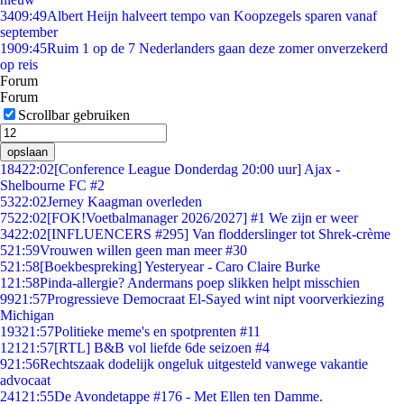
34
09:49
Albert Heijn halveert tempo van Koopzegels sparen vanaf
september
19
09:45
Ruim 1 op de 7 Nederlanders gaan deze zomer onverzekerd
op reis
Forum
Forum
Scrollbar gebruiken
opslaan
184
22:02
[Conference League Donderdag 20:00 uur] Ajax -
Shelbourne FC #2
53
22:02
Jerney Kaagman overleden
75
22:02
[FOK!Voetbalmanager 2026/2027] #1 We zijn er weer
34
22:02
[INFLUENCERS #295] Van flodderslinger tot Shrek-crème
5
21:59
Vrouwen willen geen man meer #30
5
21:58
[Boekbespreking] Yesteryear - Caro Claire Burke
1
21:58
Pinda-allergie? Andermans poep slikken helpt misschien
99
21:57
Progressieve Democraat El-Sayed wint nipt voorverkiezing
Michigan
193
21:57
Politieke meme's en spotprenten #11
121
21:57
[RTL] B&B vol liefde 6de seizoen #4
9
21:56
Rechtszaak dodelijk ongeluk uitgesteld vanwege vakantie
advocaat
241
21:55
De Avondetappe #176 - Met Ellen ten Damme.