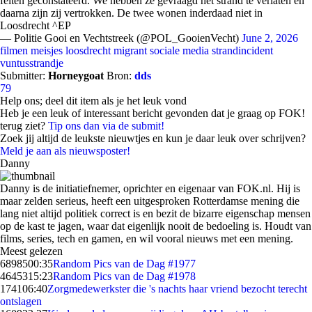
feiten geconstateerd. We hebben ze gevraagd het strand te verlaten en
daarna zijn zij vertrokken. De twee wonen inderdaad niet in
Loosdrecht ^EP
— Politie Gooi en Vechtstreek (@POL_GooienVecht)
June 2, 2026
filmen meisjes
loosdrecht
migrant
sociale media
strandincident
vuntusstrandje
Submitter:
Horneygoat
Bron:
dds
79
Help ons; deel dit item als je het leuk vond
Heb je een leuk of interessant bericht gevonden dat je graag op FOK!
terug ziet?
Tip ons dan via de submit!
Zoek jij altijd de leukste nieuwtjes en kun je daar leuk over schrijven?
Meld je aan als nieuwsposter!
Danny
Danny is de initiatiefnemer, oprichter en eigenaar van FOK.nl. Hij is
maar zelden serieus, heeft een uitgesproken Rotterdamse mening die
lang niet altijd politiek correct is en bezit de bizarre eigenschap mensen
op de kast te jagen, waar dat eigenlijk nooit de bedoeling is. Houdt van
films, series, tech en gamen, en wil vooral nieuws met een mening.
Meest gelezen
68985
00:35
Random Pics van de Dag #1977
46453
15:23
Random Pics van de Dag #1978
1741
06:40
Zorgmedewerkster die 's nachts haar vriend bezocht terecht
ontslagen