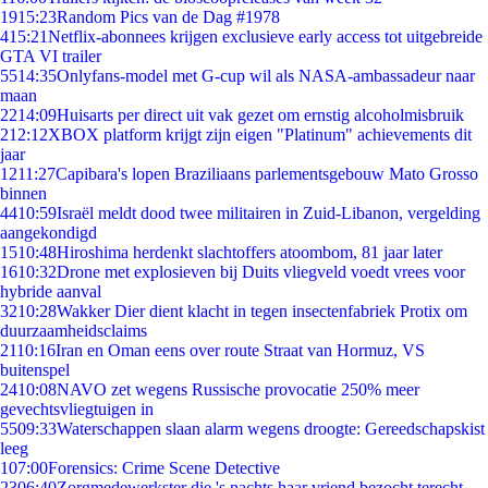
19
15:23
Random Pics van de Dag #1978
4
15:21
Netflix-abonnees krijgen exclusieve early access tot uitgebreide
GTA VI trailer
55
14:35
Onlyfans-model met G-cup wil als NASA-ambassadeur naar
maan
22
14:09
Huisarts per direct uit vak gezet om ernstig alcoholmisbruik
2
12:12
XBOX platform krijgt zijn eigen "Platinum" achievements dit
jaar
12
11:27
Capibara's lopen Braziliaans parlementsgebouw Mato Grosso
binnen
44
10:59
Israël meldt dood twee militairen in Zuid-Libanon, vergelding
aangekondigd
15
10:48
Hiroshima herdenkt slachtoffers atoombom, 81 jaar later
16
10:32
Drone met explosieven bij Duits vliegveld voedt vrees voor
hybride aanval
32
10:28
Wakker Dier dient klacht in tegen insectenfabriek Protix om
duurzaamheidsclaims
21
10:16
Iran en Oman eens over route Straat van Hormuz, VS
buitenspel
24
10:08
NAVO zet wegens Russische provocatie 250% meer
gevechtsvliegtuigen in
55
09:33
Waterschappen slaan alarm wegens droogte: Gereedschapskist
leeg
1
07:00
Forensics: Crime Scene Detective
23
06:40
Zorgmedewerkster die 's nachts haar vriend bezocht terecht