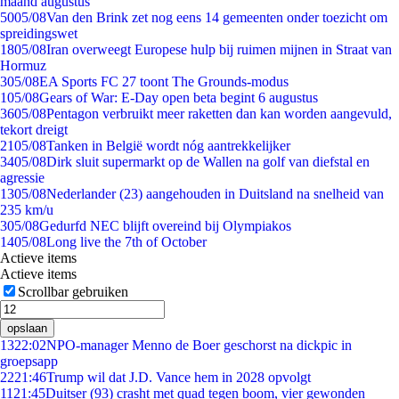
maand augustus
50
05/08
Van den Brink zet nog eens 14 gemeenten onder toezicht om
spreidingswet
18
05/08
Iran overweegt Europese hulp bij ruimen mijnen in Straat van
Hormuz
3
05/08
EA Sports FC 27 toont The Grounds-modus
1
05/08
Gears of War: E-Day open beta begint 6 augustus
36
05/08
Pentagon verbruikt meer raketten dan kan worden aangevuld,
tekort dreigt
21
05/08
Tanken in België wordt nóg aantrekkelijker
34
05/08
Dirk sluit supermarkt op de Wallen na golf van diefstal en
agressie
13
05/08
Nederlander (23) aangehouden in Duitsland na snelheid van
235 km/u
3
05/08
Gedurfd NEC blijft overeind bij Olympiakos
14
05/08
Long live the 7th of October
Actieve items
Actieve items
Scrollbar gebruiken
opslaan
13
22:02
NPO-manager Menno de Boer geschorst na dickpic in
groepsapp
22
21:46
Trump wil dat J.D. Vance hem in 2028 opvolgt
11
21:45
Duitser (93) crasht met quad tegen boom, vier gewonden