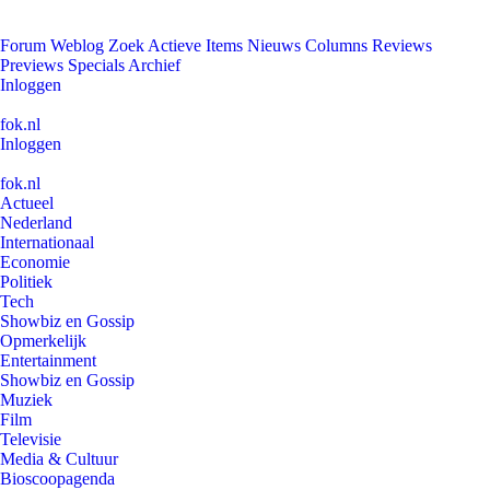
Forum
Weblog
Zoek
Actieve Items
Nieuws
Columns
Reviews
Previews
Specials
Archief
Inloggen
fok.nl
Inloggen
fok.nl
Actueel
Nederland
Internationaal
Economie
Politiek
Tech
Showbiz en Gossip
Opmerkelijk
Entertainment
Showbiz en Gossip
Muziek
Film
Televisie
Media & Cultuur
Bioscoopagenda