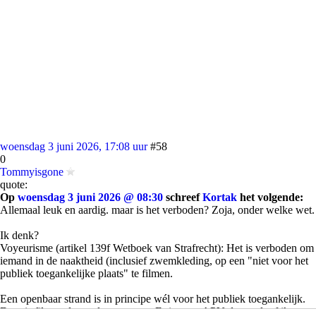
woensdag 3 juni 2026, 17:08 uur
#58
0
Tommyisgone
quote:
Op
woensdag 3 juni 2026 @ 08:30
schreef
Kortak
het volgende:
Allemaal leuk en aardig. maar is het verboden? Zoja, onder welke wet.
Ik denk?
Voyeurisme (artikel 139f Wetboek van Strafrecht): Het is verboden om
iemand in de naaktheid (inclusief zwemkleding, op een "niet voor het
publiek toegankelijke plaats" te filmen.
Een openbaar strand is in principe wél voor het publiek toegankelijk.
Daar is filmen dus wel toegestaan. Er is geen APV daar geloof ik over