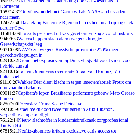
1609
22:27
Kind overleden na aanrijding door AH-bestelbus in
Dordrecht
1587
14:35
Onlyfans-model met G-cup wil als NASA-ambassadeur
naar maan
1247
22:40
Datalek bij Bol en de Bijenkorf na cyberaanval op logistiek
partner Ceva
1158
14:09
Huisarts per direct uit vak gezet om ernstig alcoholmisbruik
994
09:33
Waterschappen slaan alarm wegens droogte:
Gereedschapskist leeg
967
10:08
NAVO zet wegens Russische provocatie 250% meer
gevechtsvliegtuigen in
929
10:32
Drone met explosieven bij Duits vliegveld voedt vrees voor
hybride aanval
923
10:16
Iran en Oman eens over route Straat van Hormuz, VS
buitenspel
911
10:28
Wakker Dier dient klacht in tegen insectenfabriek Protix om
duurzaamheidsclaims
890
11:27
Capibara's lopen Braziliaans parlementsgebouw Mato Grosso
binnen
825
07:00
Forensics: Crime Scene Detective
797
10:59
Israël meldt dood twee militairen in Zuid-Libanon,
vergelding aangekondigd
761
22:14
Nieuw slachtoffer in kindermisbruikzaak zorgprofessional
Jan B. (66)
678
15:21
Netflix-abonnees krijgen exclusieve early access tot