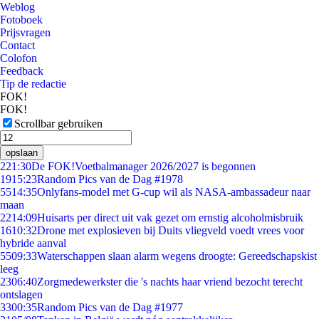
Weblog
Fotoboek
Prijsvragen
Contact
Colofon
Feedback
Tip de redactie
FOK!
FOK!
Scrollbar gebruiken
opslaan
2
21:30
De FOK!Voetbalmanager 2026/2027 is begonnen
19
15:23
Random Pics van de Dag #1978
55
14:35
Onlyfans-model met G-cup wil als NASA-ambassadeur naar
maan
22
14:09
Huisarts per direct uit vak gezet om ernstig alcoholmisbruik
16
10:32
Drone met explosieven bij Duits vliegveld voedt vrees voor
hybride aanval
55
09:33
Waterschappen slaan alarm wegens droogte: Gereedschapskist
leeg
23
06:40
Zorgmedewerkster die 's nachts haar vriend bezocht terecht
ontslagen
33
00:35
Random Pics van de Dag #1977