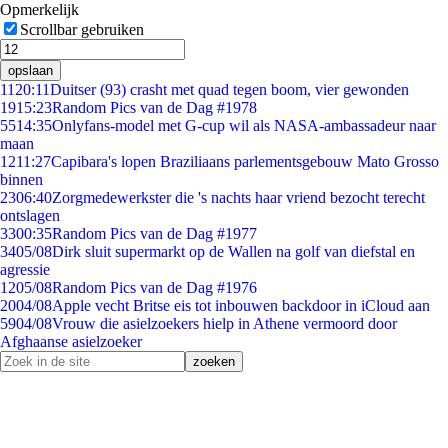
Opmerkelijk
Scrollbar gebruiken
opslaan
11
20:11
Duitser (93) crasht met quad tegen boom, vier gewonden
19
15:23
Random Pics van de Dag #1978
55
14:35
Onlyfans-model met G-cup wil als NASA-ambassadeur naar
maan
12
11:27
Capibara's lopen Braziliaans parlementsgebouw Mato Grosso
binnen
23
06:40
Zorgmedewerkster die 's nachts haar vriend bezocht terecht
ontslagen
33
00:35
Random Pics van de Dag #1977
34
05/08
Dirk sluit supermarkt op de Wallen na golf van diefstal en
agressie
12
05/08
Random Pics van de Dag #1976
20
04/08
Apple vecht Britse eis tot inbouwen backdoor in iCloud aan
59
04/08
Vrouw die asielzoekers hielp in Athene vermoord door
Afghaanse asielzoeker