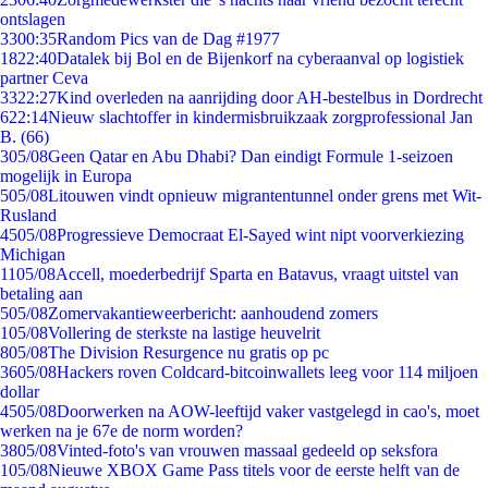
ontslagen
33
00:35
Random Pics van de Dag #1977
18
22:40
Datalek bij Bol en de Bijenkorf na cyberaanval op logistiek
partner Ceva
33
22:27
Kind overleden na aanrijding door AH-bestelbus in Dordrecht
6
22:14
Nieuw slachtoffer in kindermisbruikzaak zorgprofessional Jan
B. (66)
3
05/08
Geen Qatar en Abu Dhabi? Dan eindigt Formule 1-seizoen
mogelijk in Europa
5
05/08
Litouwen vindt opnieuw migrantentunnel onder grens met Wit-
Rusland
45
05/08
Progressieve Democraat El-Sayed wint nipt voorverkiezing
Michigan
11
05/08
Accell, moederbedrijf Sparta en Batavus, vraagt uitstel van
betaling aan
5
05/08
Zomervakantieweerbericht: aanhoudend zomers
1
05/08
Vollering de sterkste na lastige heuvelrit
8
05/08
The Division Resurgence nu gratis op pc
36
05/08
Hackers roven Coldcard-bitcoinwallets leeg voor 114 miljoen
dollar
45
05/08
Doorwerken na AOW-leeftijd vaker vastgelegd in cao's, moet
werken na je 67e de norm worden?
38
05/08
Vinted-foto's van vrouwen massaal gedeeld op seksfora
1
05/08
Nieuwe XBOX Game Pass titels voor de eerste helft van de