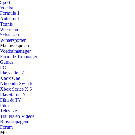
Sport
Voetbal
Formule 1
Autosport
Tennis
Wielrennen
Schaatsen
Wintersporten
Managerspelen
Voetbalmanager
Formule 1-manager
Games
PC
Playstation 4
Xbox One
Nintendo Switch
Xbox Series X|S
PlayStation 5
Film & TV
Film
Televisie
Trailers en Videos
Bioscoopagenda
Forum
Meer