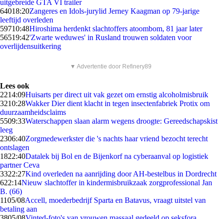
uitgebreide GTA VI trailer
640
18:20
Zangeres en Idols-jurylid Jerney Kaagman op 79-jarige
leeftijd overleden
597
10:48
Hiroshima herdenkt slachtoffers atoombom, 81 jaar later
565
19:42
'Zwarte weduwes' in Rusland trouwen soldaten voor
overlijdensuitkering
▼ Advertentie door Refinery89
Lees ook
22
14:09
Huisarts per direct uit vak gezet om ernstig alcoholmisbruik
32
10:28
Wakker Dier dient klacht in tegen insectenfabriek Protix om
duurzaamheidsclaims
55
09:33
Waterschappen slaan alarm wegens droogte: Gereedschapskist
leeg
23
06:40
Zorgmedewerkster die 's nachts haar vriend bezocht terecht
ontslagen
18
22:40
Datalek bij Bol en de Bijenkorf na cyberaanval op logistiek
partner Ceva
33
22:27
Kind overleden na aanrijding door AH-bestelbus in Dordrecht
6
22:14
Nieuw slachtoffer in kindermisbruikzaak zorgprofessional Jan
B. (66)
11
05/08
Accell, moederbedrijf Sparta en Batavus, vraagt uitstel van
betaling aan
38
05/08
Vinted-foto's van vrouwen massaal gedeeld op seksfora