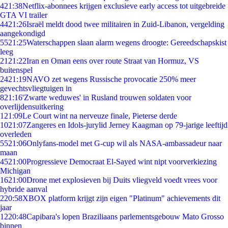
4
21:38
Netflix-abonnees krijgen exclusieve early access tot uitgebreide
GTA VI trailer
44
21:26
Israël meldt dood twee militairen in Zuid-Libanon, vergelding
aangekondigd
55
21:25
Waterschappen slaan alarm wegens droogte: Gereedschapskist
leeg
21
21:22
Iran en Oman eens over route Straat van Hormuz, VS
buitenspel
24
21:19
NAVO zet wegens Russische provocatie 250% meer
gevechtsvliegtuigen in
8
21:16
'Zwarte weduwes' in Rusland trouwen soldaten voor
overlijdensuitkering
1
21:09
Le Court wint na nerveuze finale, Pieterse derde
10
21:07
Zangeres en Idols-jurylid Jerney Kaagman op 79-jarige leeftijd
overleden
55
21:06
Onlyfans-model met G-cup wil als NASA-ambassadeur naar
maan
45
21:00
Progressieve Democraat El-Sayed wint nipt voorverkiezing
Michigan
16
21:00
Drone met explosieven bij Duits vliegveld voedt vrees voor
hybride aanval
2
20:58
XBOX platform krijgt zijn eigen "Platinum" achievements dit
jaar
12
20:48
Capibara's lopen Braziliaans parlementsgebouw Mato Grosso
binnen