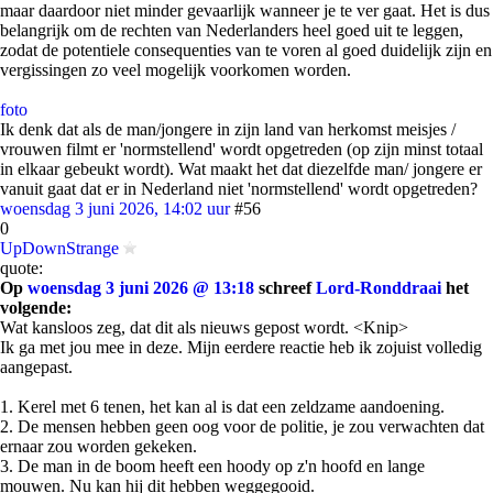
maar daardoor niet minder gevaarlijk wanneer je te ver gaat. Het is dus
belangrijk om de rechten van Nederlanders heel goed uit te leggen,
zodat de potentiele consequenties van te voren al goed duidelijk zijn en
vergissingen zo veel mogelijk voorkomen worden.
foto
Ik denk dat als de man/jongere in zijn land van herkomst meisjes /
vrouwen filmt er 'normstellend' wordt opgetreden (op zijn minst totaal
in elkaar gebeukt wordt). Wat maakt het dat diezelfde man/ jongere er
vanuit gaat dat er in Nederland niet 'normstellend' wordt opgetreden?
woensdag 3 juni 2026, 14:02 uur
#56
0
UpDownStrange
quote:
Op
woensdag 3 juni 2026 @ 13:18
schreef
Lord-Ronddraai
het
volgende:
Wat kansloos zeg, dat dit als nieuws gepost wordt. <Knip>
Ik ga met jou mee in deze. Mijn eerdere reactie heb ik zojuist volledig
aangepast.
1. Kerel met 6 tenen, het kan al is dat een zeldzame aandoening.
2. De mensen hebben geen oog voor de politie, je zou verwachten dat
ernaar zou worden gekeken.
3. De man in de boom heeft een hoody op z'n hoofd en lange
mouwen. Nu kan hij dit hebben weggegooid.