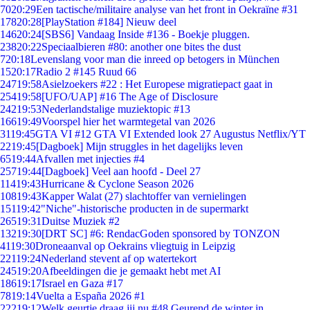
70
20:29
Een tactische/militaire analyse van het front in Oekraïne #31
178
20:28
[PlayStation #184] Nieuw deel
146
20:24
[SBS6] Vandaag Inside #136 - Boekje pluggen.
238
20:22
Speciaalbieren #80: another one bites the dust
7
20:18
Levenslang voor man die inreed op betogers in München
15
20:17
Radio 2 #145 Ruud 66
247
19:58
Asielzoekers #22 : Het Europese migratiepact gaat in
254
19:58
[UFO/UAP] #16 The Age of Disclosure
242
19:53
Nederlandstalige muziektopic #13
166
19:49
Voorspel hier het warmtegetal van 2026
31
19:45
GTA VI #12 GTA VI Extended look 27 Augustus Netflix/YT
22
19:45
[Dagboek] Mijn struggles in het dagelijks leven
65
19:44
Afvallen met injecties #4
257
19:44
[Dagboek] Veel aan hoofd - Deel 27
114
19:43
Hurricane & Cyclone Season 2026
108
19:43
Kapper Walat (27) slachtoffer van vernielingen
151
19:42
"Niche"-historische producten in de supermarkt
265
19:31
Duitse Muziek #2
132
19:30
[DRT SC] #6: RendacGoden sponsored by TONZON
41
19:30
Droneaanval op Oekrains vliegtuig in Leipzig
221
19:24
Nederland stevent af op watertekort
245
19:20
Afbeeldingen die je gemaakt hebt met AI
186
19:17
Israel en Gaza #17
78
19:14
Vuelta a España 2026 #1
222
19:12
Welk geurtje draag jij nu #48 Geurend de winter in