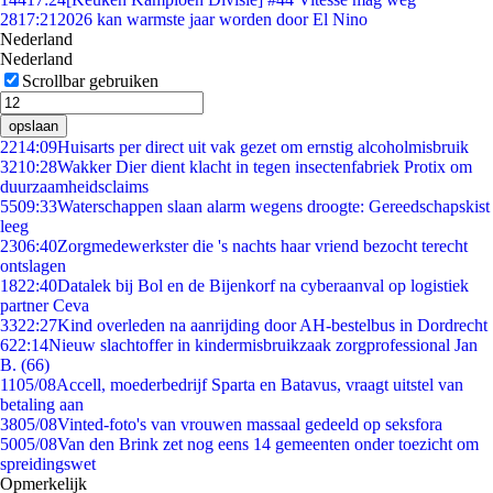
28
17:21
2026 kan warmste jaar worden door El Nino
Nederland
Nederland
Scrollbar gebruiken
opslaan
22
14:09
Huisarts per direct uit vak gezet om ernstig alcoholmisbruik
32
10:28
Wakker Dier dient klacht in tegen insectenfabriek Protix om
duurzaamheidsclaims
55
09:33
Waterschappen slaan alarm wegens droogte: Gereedschapskist
leeg
23
06:40
Zorgmedewerkster die 's nachts haar vriend bezocht terecht
ontslagen
18
22:40
Datalek bij Bol en de Bijenkorf na cyberaanval op logistiek
partner Ceva
33
22:27
Kind overleden na aanrijding door AH-bestelbus in Dordrecht
6
22:14
Nieuw slachtoffer in kindermisbruikzaak zorgprofessional Jan
B. (66)
11
05/08
Accell, moederbedrijf Sparta en Batavus, vraagt uitstel van
betaling aan
38
05/08
Vinted-foto's van vrouwen massaal gedeeld op seksfora
50
05/08
Van den Brink zet nog eens 14 gemeenten onder toezicht om
spreidingswet
Opmerkelijk