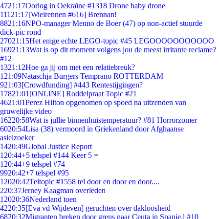
47
21:17
Oorlog in Oekraïne #1318 Drone baby drone
111
21:17
[Wielrennen #616] Brennan!
88
21:16
NPO-manager Menno de Boer (47) op non-actief stuurde
dick-pic rond
270
21:15
Het enige echte LEGO-topic #45 LEGOOOOOOOOOOO
169
21:13
Wat is op dit moment volgens jou de meest irritante reclame?
#12
13
21:12
Hoe ga jij om met een relatiebreuk?
1
21:09
Nataschja Burgers Temprano ROTTERDAM
9
21:03
[Crowdfunding] #443 Rentestijgingen?
178
21:01
[ONLINE] Roddelpraat Topic #21
46
21:01
Perez Hilton opgenomen op spoed na uitzenden van
gruwelijke video
162
20:58
Wat is jullie binnenhuistemperatuur? #81 Horrorzomer
60
20:54
Lisa (38) vermoord in Griekenland door Afghaanse
asielzoeker
14
20:49
Global Justice Report
1
20:44
+5 telspel #144 Keer 5 =
1
20:44
+9 telspel #74
99
20:42
+7 telspel #95
120
20:42
Teltopic #1558 tel door en door en door....
2
20:37
Jerney Kaagman overleden
120
20:36
Nederland toen
42
20:35
[Eva vd Wijdeven] geruchten over dakloosheid
68
20:32
Migranten breken door grens naar Ceuta in Spanje,l #10