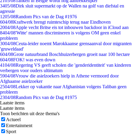
21
05/08
Tanken in België wordt nóg aantrekkelijker
34
05/08
Dirk sluit supermarkt op de Wallen na golf van diefstal en
agressie
12
05/08
Random Pics van de Dag #1976
6
04/08
Kraftwerk brengt ruimteschip terug naar Eindhoven
20
04/08
Apple vecht Britse eis tot inbouwen backdoor in iCloud aan
84
04/08
'Witte' mannen discrimineren is volgens OM geen enkel
probleem
30
04/08
Ceuta-leider noemt Marokkaanse grensaanval door migranten
'gruweldaad'
6
04/08
Grote natuurbrand Boschhuizerbergen groeit naar 100 hectare
6
04/08
FOK! was even down
41
04/08
Regering VS geeft scholen die 'genderidentiteit' van kinderen
verbergen voor ouders ultimatum
59
04/08
Vrouw die asielzoekers hielp in Athene vermoord door
Afghaanse asielzoeker
25
04/08
Lekker op vakantie naar Afghanistan volgens Taliban geen
probleem
23
04/08
Random Pics van de Dag #1975
Laatste items
Laatste items
Toon berichten uit deze thema's
Actueel
Entertainment
Sport