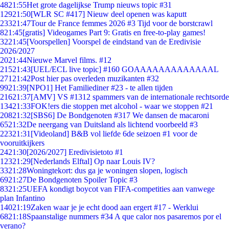
48
21:55
Het grote dagelijkse Trump nieuws topic #31
129
21:50
[WLR SC #417] Nieuw deel openen was kaputt
233
21:47
Tour de France femmes 2026 #3 Tijd voor de borstcrawl
8
21:45
[gratis] Videogames Part 9: Gratis en free-to-play games!
32
21:45
[Voorspellen] Voorspel de eindstand van de Eredivisie
2026/2027
20
21:44
Nieuwe Marvel films. #12
215
21:43
[UEL/ECL live topic] #160 GOAAAAAAAAAAAAAL
271
21:42
Post hier pas overleden muzikanten #32
99
21:39
[NPO1] Het Familiediner #23 - te allen tijden
216
21:37
[AMV] VS #1312 spammers van de internationale rechtsorde
134
21:33
FOK!ers die stoppen met alcohol - waar we stoppen #21
208
21:32
[SBS6] De Bondgenoten #317 We dansen de macaroni
65
21:32
De neergang van Duitsland als lichtend voorbeeld #3
223
21:31
[Videoland] B&B vol liefde 6de seizoen #1 voor de
vooruitkijkers
24
21:30
[2026/2027] Eredivisietoto #1
123
21:29
[Nederlands Elftal] Op naar Louis IV?
33
21:28
Woningtekort: dus ga je woningen slopen, logisch
69
21:27
De Bondgenoten Spoiler Topic #3
83
21:25
UEFA kondigt boycot van FIFA-competities aan vanwege
plan Infantino
140
21:19
Zaken waar je je echt dood aan ergert #17 - Werklui
68
21:18
Spaanstalige nummers #34 A que calor nos pasaremos por el
verano?