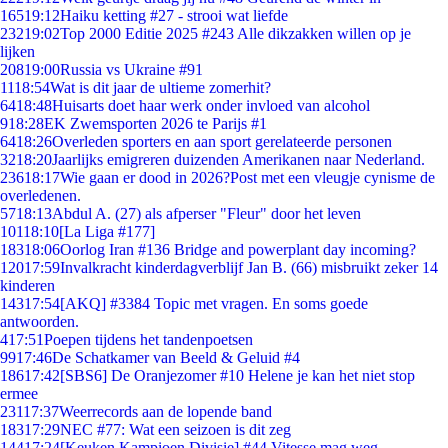
165
19:12
Haiku ketting #27 - strooi wat liefde
232
19:02
Top 2000 Editie 2025 #243 Alle dikzakken willen op je
lijken
208
19:00
Russia vs Ukraine #91
11
18:54
Wat is dit jaar de ultieme zomerhit?
64
18:48
Huisarts doet haar werk onder invloed van alcohol
9
18:28
EK Zwemsporten 2026 te Parijs #1
64
18:26
Overleden sporters en aan sport gerelateerde personen
32
18:20
Jaarlijks emigreren duizenden Amerikanen naar Nederland.
236
18:17
Wie gaan er dood in 2026?Post met een vleugje cynisme de
overledenen.
57
18:13
Abdul A. (27) als afperser "Fleur" door het leven
101
18:10
[La Liga #177]
183
18:06
Oorlog Iran #136 Bridge and powerplant day incoming?
120
17:59
Invalkracht kinderdagverblijf Jan B. (66) misbruikt zeker 14
kinderen
143
17:54
[AKQ] #3384 Topic met vragen. En soms goede
antwoorden.
4
17:51
Poepen tijdens het tandenpoetsen
99
17:46
De Schatkamer van Beeld & Geluid #4
186
17:42
[SBS6] De Oranjezomer #10 Helene je kan het niet stop
ermee
231
17:37
Weerrecords aan de lopende band
183
17:29
NEC #77: Wat een seizoen is dit zeg
144
17:24
[Keuken Kampioen Divisie] #44 Vitesse mag weg