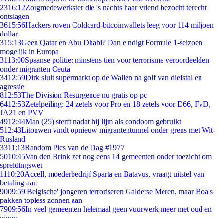
23
16:12
Zorgmedewerkster die 's nachts haar vriend bezocht terecht
ontslagen
36
15:56
Hackers roven Coldcard-bitcoinwallets leeg voor 114 miljoen
dollar
3
15:13
Geen Qatar en Abu Dhabi? Dan eindigt Formule 1-seizoen
mogelijk in Europa
31
13:00
Spaanse politie: minstens tien voor terrorisme veroordeelden
onder migranten Ceuta
34
12:59
Dirk sluit supermarkt op de Wallen na golf van diefstal en
agressie
8
12:53
The Division Resurgence nu gratis op pc
64
12:53
Zetelpeiling: 24 zetels voor Pro en 18 zetels voor D66, FvD,
JA21 en PVV
49
12:44
Man (25) sterft nadat hij lijm als condoom gebruikt
5
12:43
Litouwen vindt opnieuw migrantentunnel onder grens met Wit-
Rusland
33
11:13
Random Pics van de Dag #1977
50
10:45
Van den Brink zet nog eens 14 gemeenten onder toezicht om
spreidingswet
11
10:20
Accell, moederbedrijf Sparta en Batavus, vraagt uitstel van
betaling aan
90
09:59
'Belgische' jongeren terroriseren Galderse Meren, maar Boa's
pakken topless zonnen aan
79
09:56
In veel gemeenten helemaal geen vuurwerk meer met oud en
nieuw