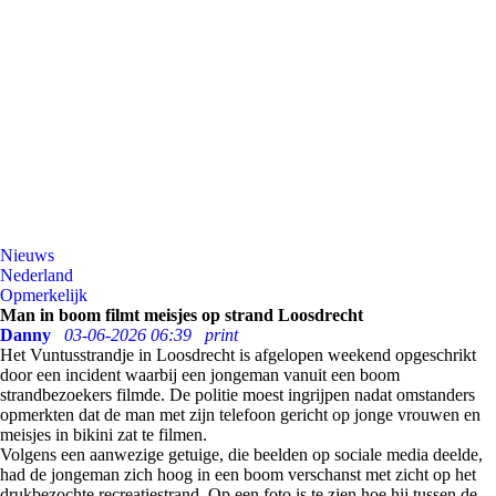
Nieuws
Nederland
Opmerkelijk
Man in boom filmt meisjes op strand Loosdrecht
Danny
03-06-2026 06:39
print
Het Vuntusstrandje in Loosdrecht is afgelopen weekend opgeschrikt
door een incident waarbij een jongeman vanuit een boom
strandbezoekers filmde. De politie moest ingrijpen nadat omstanders
opmerkten dat de man met zijn telefoon gericht op jonge vrouwen en
meisjes in bikini zat te filmen.
Volgens een aanwezige getuige, die beelden op sociale media deelde,
had de jongeman zich hoog in een boom verschanst met zicht op het
drukbezochte recreatiestrand. Op een foto is te zien hoe hij tussen de