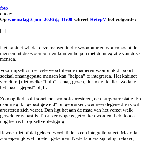
foto
quote:
Op
woensdag 3 juni 2026 @ 11:00
schreef
RetepV
het volgende:
[..]
Het kabinet wil dat deze mensen in die woonbuurten wonen zodat de
mensen uit die woonbuurten kunnen helpen met de integratie van deze
mensen.
Voor mijzelf zijn er vele verschillende manieren waarbij ik dit soort
sociaal onaangepaste mensen kan "helpen" te integreren. Het kabinet
vertelt mij niet welke "hulp" ik mag geven, dus mag ik alles. Zo lang
het maar "gepast" blijft.
Zo mag ik dus dit soort mensen ook arresteren, een burgerarrestatie. En
daar mag ik "gepast geweld" bij gebruiken, wanneer degene die ik wil
arresteren zich verzet. Dan ligt het aan de mate van het verzet welk
geweld er gepast is. En als er wapens getrokken worden, heb ik ook
nog het recht op zelfverdediging.
Ik weet niet of dat geleerd wordt tijdens een integratietraject. Maar dat
zou eigenlijk wel moeten gebeuren. Nederlanders zijn altijd relaxed,