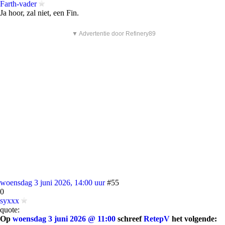
Farth-vader
Ja hoor, zal niet, een Fin.
▼ Advertentie door Refinery89
woensdag 3 juni 2026, 14:00 uur
#55
0
syxxx
quote:
Op
woensdag 3 juni 2026 @ 11:00
schreef
RetepV
het volgende: