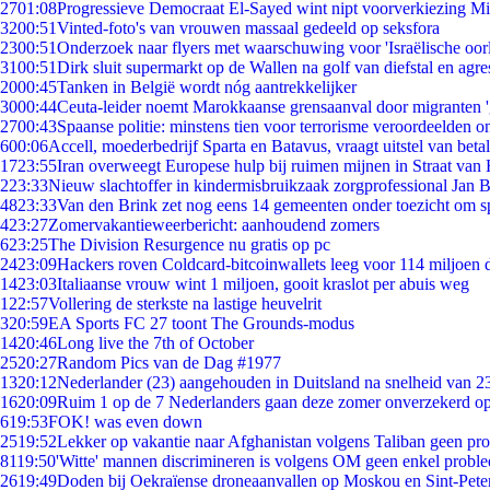
27
01:08
Progressieve Democraat El-Sayed wint nipt voorverkiezing M
32
00:51
Vinted-foto's van vrouwen massaal gedeeld op seksfora
23
00:51
Onderzoek naar flyers met waarschuwing voor 'Israëlische oor
31
00:51
Dirk sluit supermarkt op de Wallen na golf van diefstal en agre
20
00:45
Tanken in België wordt nóg aantrekkelijker
30
00:44
Ceuta-leider noemt Marokkaanse grensaanval door migranten 
27
00:43
Spaanse politie: minstens tien voor terrorisme veroordeelden 
6
00:06
Accell, moederbedrijf Sparta en Batavus, vraagt uitstel van beta
17
23:55
Iran overweegt Europese hulp bij ruimen mijnen in Straat va
2
23:33
Nieuw slachtoffer in kindermisbruikzaak zorgprofessional Jan B
48
23:33
Van den Brink zet nog eens 14 gemeenten onder toezicht om s
4
23:27
Zomervakantieweerbericht: aanhoudend zomers
6
23:25
The Division Resurgence nu gratis op pc
24
23:09
Hackers roven Coldcard-bitcoinwallets leeg voor 114 miljoen d
14
23:03
Italiaanse vrouw wint 1 miljoen, gooit kraslot per abuis weg
1
22:57
Vollering de sterkste na lastige heuvelrit
3
20:59
EA Sports FC 27 toont The Grounds-modus
14
20:46
Long live the 7th of October
25
20:27
Random Pics van de Dag #1977
13
20:12
Nederlander (23) aangehouden in Duitsland na snelheid van 
16
20:09
Ruim 1 op de 7 Nederlanders gaan deze zomer onverzekerd op
6
19:53
FOK! was even down
25
19:52
Lekker op vakantie naar Afghanistan volgens Taliban geen pr
81
19:50
'Witte' mannen discrimineren is volgens OM geen enkel probl
26
19:49
Doden bij Oekraïense droneaanvallen op Moskou en Sint-Pete