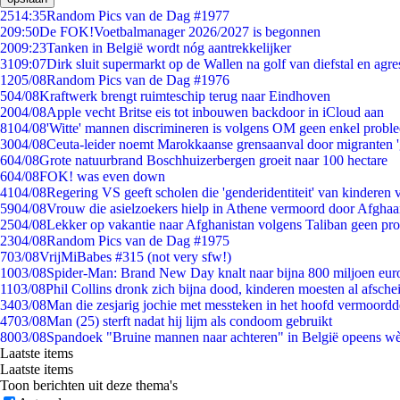
25
14:35
Random Pics van de Dag #1977
2
09:50
De FOK!Voetbalmanager 2026/2027 is begonnen
20
09:23
Tanken in België wordt nóg aantrekkelijker
31
09:07
Dirk sluit supermarkt op de Wallen na golf van diefstal en agre
12
05/08
Random Pics van de Dag #1976
5
04/08
Kraftwerk brengt ruimteschip terug naar Eindhoven
20
04/08
Apple vecht Britse eis tot inbouwen backdoor in iCloud aan
81
04/08
'Witte' mannen discrimineren is volgens OM geen enkel probl
30
04/08
Ceuta-leider noemt Marokkaanse grensaanval door migranten 
6
04/08
Grote natuurbrand Boschhuizerbergen groeit naar 100 hectare
6
04/08
FOK! was even down
41
04/08
Regering VS geeft scholen die 'genderidentiteit' van kinderen
59
04/08
Vrouw die asielzoekers hielp in Athene vermoord door Afghaa
25
04/08
Lekker op vakantie naar Afghanistan volgens Taliban geen pr
23
04/08
Random Pics van de Dag #1975
7
03/08
VrijMiBabes #315 (not very sfw!)
10
03/08
Spider-Man: Brand New Day knalt naar bijna 800 miljoen eur
11
03/08
Phil Collins dronk zich bijna dood, kinderen moesten al afsch
34
03/08
Man die zesjarig jochie met messteken in het hoofd vermoordde 
47
03/08
Man (25) sterft nadat hij lijm als condoom gebruikt
80
03/08
Spandoek "Bruine mannen naar achteren" in België opeens wèl
Laatste items
Laatste items
Toon berichten uit deze thema's