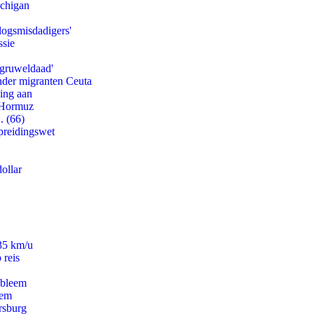
ichigan
logsmisdadigers'
ssie
'gruweldaad'
onder migranten Ceuta
ling aan
n Hormuz
. (66)
preidingswet
ollar
235 km/u
 reis
obleem
eem
rsburg