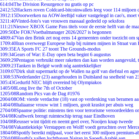
6
14:04
The Division Resurgence nu gratis op pc
24
12:52
Hackers roven Coldcard-bitcoinwallets leeg voor 114 miljoen d
39
12:15
Doorwerken na AOW-leeftijd vaker vastgelegd in cao's, moet
32
11:40
Vinted-foto's van vrouwen massaal gedeeld op seksfora
1
11:21
Nieuwe XBOX Game Pass titels voor de eerste helft van de ma
2
09:50
De FOK!Voetbalmanager 2026/2027 is begonnen
48
09:47
Van den Brink zet nog eens 14 gemeenten onder toezicht om s
17
09:40
Iran overweegt Europese hulp bij ruimen mijnen in Straat va
3
09:35
EA Sports FC 27 toont The Grounds-modus
1
09:34
Gears of War: E-Day open beta begint 6 augustus
36
09:29
Pentagon verbruikt meer raketten dan kan worden aangevuld, t
20
09:23
Tanken in België wordt nóg aantrekkelijker
31
09:07
Dirk sluit supermarkt op de Wallen na golf van diefstal en agre
13
08:53
Nederlander (23) aangehouden in Duitsland na snelheid van 
3
05:43
Gedurfd NEC blijft overeind bij Olympiakos
14
05/08
Long live the 7th of October
12
05/08
Random Pics van de Dag #1976
20
04/08
OM: vierde verdachte (18) vast op verdenking van beramen aa
14
04/08
Italiaanse vrouw wint 1 miljoen, gooit kraslot per abuis weg
27
04/08
Spaanse politie: minstens tien voor terrorisme veroordeelden 
5
04/08
Kraftwerk brengt ruimteschip terug naar Eindhoven
1
04/08
Reusser wint tijdrit en neemt geel over, Nooijen knap tweede
7
04/08
Vakantiekiekje Verstappen en Wolff voedt geruchten over Merc
18
04/08
Spotify bereikt mijlpaal, voor het eerst 300 miljoen premium-
27
04/08
Houthi's vallen luchthaven Najran in Saoedi-Arabië aan