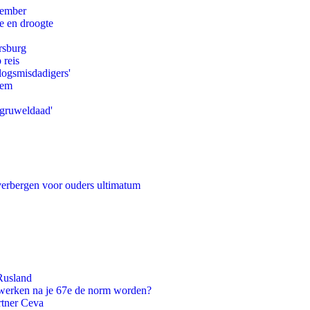
tember
e en droogte
rsburg
 reis
logsmisdadigers'
eem
'gruweldaad'
 verbergen voor ouders ultimatum
Rusland
 werken na je 67e de norm worden?
rtner Ceva