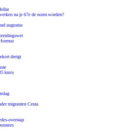
ollar
 werken na je 67e de norm worden?
and augustus
preidingswet
n Hormuz
ekort dreigt
ssie
235 km/u
nslag
onder migranten Ceuta
edes-overstap
abonnees