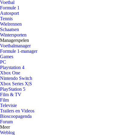
Voetbal
Formule 1
Autosport
Tennis
Wielrennen
Schaatsen
Wintersporten
Managerspelen
Voetbalmanager
Formule 1-manager
Games
PC
Playstation 4
Xbox One
Nintendo Switch
Xbox Series X|S
PlayStation 5
Film & TV
Film
Televisie
Trailers en Videos
Bioscoopagenda
Forum
Meer
Weblog