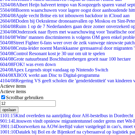
32
04/08
Albert Heijn halveert tempo van Koopzegels sparen vanaf sep
55
04/08
Boeren waarschuwen voor lagere oogst door aanhoudende hitt
20
04/08
Apple vecht Britse eis tot inbouwen backdoor in iCloud aan
26
04/08
Doden bij Oekraïense droneaanvallen op Moskou en Sint-Pete
16
04/08
Ruim 1 op de 7 Nederlanders gaan deze zomer onverzekerd op
23
04/08
Onderzoek naar flyers met waarschuwing voor 'Israëlische oor
81
04/08
'Witte' mannen discrimineren is volgens OM geen enkel probl
5
04/08
Street Fighter 6-fans weer over de zeik vanwege nieuwste patch
30
04/08
Ceuta-leider noemt Marokkaanse grensaanval door migranten 
5
04/08
Control Resonant kost je 30 uur om uit te spelen
6
04/08
Grote natuurbrand Boschhuizerbergen groeit naar 100 hectare
6
04/08
FOK! was even down
2
04/08
Apex Legends stopt vandaag op Nintendo Switch
6
04/08
XBOX werkt aan Disc to Digital-programma
41
04/08
Regering VS geeft scholen die 'genderidentiteit' van kinderen
Actieve items
Actieve items
Scrollbar gebruiken
opslaan
11
01:15
Kind overleden na aanrijding door AH-bestelbus in Dordrecht
9
01:14
Litouwen vindt opnieuw migrantentunnel onder grens met Wit-
39
01:14
Doorwerken na AOW-leeftijd vaker vastgelegd in cao's, moet
10
01:10
Datalek bij Bol en de Bijenkorf na cyberaanval op logistiek pa