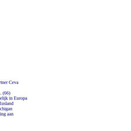
rtner Ceva
. (66)
lijk in Europa
Rusland
ichigan
ling aan