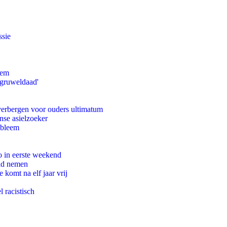
ssie
eem
'gruweldaad'
 verbergen voor ouders ultimatum
nse asielzoeker
obleem
o in eerste weekend
eid nemen
komt na elf jaar vrij
 racistisch