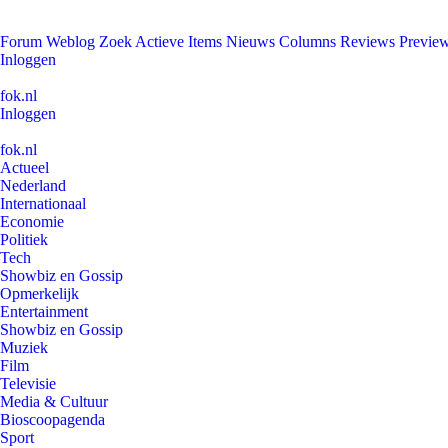
Forum
Weblog
Zoek
Actieve Items
Nieuws
Columns
Reviews
Previe
Inloggen
fok.nl
Inloggen
fok.nl
Actueel
Nederland
Internationaal
Economie
Politiek
Tech
Showbiz en Gossip
Opmerkelijk
Entertainment
Showbiz en Gossip
Muziek
Film
Televisie
Media & Cultuur
Bioscoopagenda
Sport