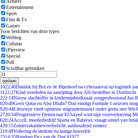
Actueel
Entertainment
Sport
Film & Tv
Games
Toon berichten van deze types
Weblog
Column
(P)review
Special
Poll
Scrollbar gebruiken
opslaan
10
22:40
Datalek bij Bol en de Bijenkorf na cyberaanval op logistiek pa
11
22:27
Kind overleden na aanrijding door AH-bestelbus in Dordrecht
2
22:14
Nieuw slachtoffer in kindermisbruikzaak zorgprofessional Jan B
0
20:49
Geen Qatar en Abu Dhabi? Dan eindigt Formule 1-seizoen moge
9
20:44
Litouwen vindt opnieuw migrantentunnel onder grens met Wit-
27
20:34
Progressieve Democraat El-Sayed wint nipt voorverkiezing M
6
20:24
Accell, moederbedrijf Sparta en Batavus, vraagt uitstel van beta
4
20:11
Zomervakantieweerbericht: aanhoudend zomers
1
19:48
Vollering de sterkste na lastige heuvelrit
25
14:35
Random Pics van de Dag #1977