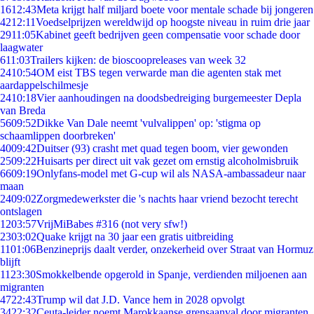
16
12:43
Meta krijgt half miljard boete voor mentale schade bij jongeren
42
12:11
Voedselprijzen wereldwijd op hoogste niveau in ruim drie jaar
29
11:05
Kabinet geeft bedrijven geen compensatie voor schade door
laagwater
6
11:03
Trailers kijken: de bioscoopreleases van week 32
24
10:54
OM eist TBS tegen verwarde man die agenten stak met
aardappelschilmesje
24
10:18
Vier aanhoudingen na doodsbedreiging burgemeester Depla
van Breda
56
09:52
Dikke Van Dale neemt 'vulvalippen' op: 'stigma op
schaamlippen doorbreken'
40
09:42
Duitser (93) crasht met quad tegen boom, vier gewonden
25
09:22
Huisarts per direct uit vak gezet om ernstig alcoholmisbruik
66
09:19
Onlyfans-model met G-cup wil als NASA-ambassadeur naar
maan
24
09:02
Zorgmedewerkster die 's nachts haar vriend bezocht terecht
ontslagen
12
03:57
VrijMiBabes #316 (not very sfw!)
23
03:02
Quake krijgt na 30 jaar een gratis uitbreiding
11
01:06
Benzineprijs daalt verder, onzekerheid over Straat van Hormuz
blijft
11
23:30
Smokkelbende opgerold in Spanje, verdienden miljoenen aan
migranten
47
22:43
Trump wil dat J.D. Vance hem in 2028 opvolgt
34
22:32
Ceuta-leider noemt Marokkaanse grensaanval door migranten