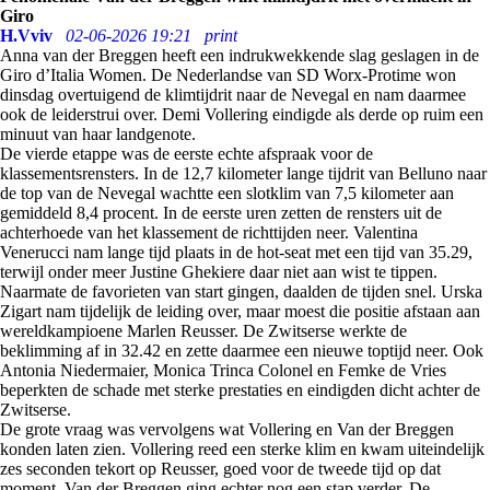
Giro
H.Vviv
02-06-2026 19:21
print
Anna van der Breggen heeft een indrukwekkende slag geslagen in de
Giro d’Italia Women. De Nederlandse van SD Worx-Protime won
dinsdag overtuigend de klimtijdrit naar de Nevegal en nam daarmee
ook de leiderstrui over. Demi Vollering eindigde als derde op ruim een
minuut van haar landgenote.
De vierde etappe was de eerste echte afspraak voor de
klassementsrensters. In de 12,7 kilometer lange tijdrit van Belluno naar
de top van de Nevegal wachtte een slotklim van 7,5 kilometer aan
gemiddeld 8,4 procent. In de eerste uren zetten de rensters uit de
achterhoede van het klassement de richttijden neer. Valentina
Venerucci nam lange tijd plaats in de hot-seat met een tijd van 35.29,
terwijl onder meer Justine Ghekiere daar niet aan wist te tippen.
Naarmate de favorieten van start gingen, daalden de tijden snel. Urska
Zigart nam tijdelijk de leiding over, maar moest die positie afstaan aan
wereldkampioene Marlen Reusser. De Zwitserse werkte de
beklimming af in 32.42 en zette daarmee een nieuwe toptijd neer. Ook
Antonia Niedermaier, Monica Trinca Colonel en Femke de Vries
beperkten de schade met sterke prestaties en eindigden dicht achter de
Zwitserse.
De grote vraag was vervolgens wat Vollering en Van der Breggen
konden laten zien. Vollering reed een sterke klim en kwam uiteindelijk
zes seconden tekort op Reusser, goed voor de tweede tijd op dat
moment. Van der Breggen ging echter nog een stap verder. De