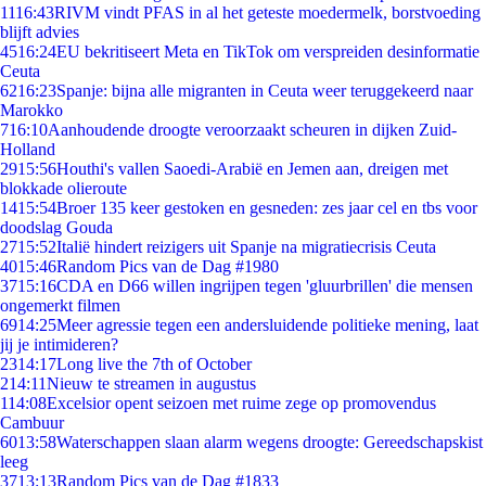
11
16:43
RIVM vindt PFAS in al het geteste moedermelk, borstvoeding
blijft advies
45
16:24
EU bekritiseert Meta en TikTok om verspreiden desinformatie
Ceuta
62
16:23
Spanje: bijna alle migranten in Ceuta weer teruggekeerd naar
Marokko
7
16:10
Aanhoudende droogte veroorzaakt scheuren in dijken Zuid-
Holland
29
15:56
Houthi's vallen Saoedi-Arabië en Jemen aan, dreigen met
blokkade olieroute
14
15:54
Broer 135 keer gestoken en gesneden: zes jaar cel en tbs voor
doodslag Gouda
27
15:52
Italië hindert reizigers uit Spanje na migratiecrisis Ceuta
40
15:46
Random Pics van de Dag #1980
37
15:16
CDA en D66 willen ingrijpen tegen 'gluurbrillen' die mensen
ongemerkt filmen
69
14:25
Meer agressie tegen een andersluidende politieke mening, laat
jij je intimideren?
23
14:17
Long live the 7th of October
2
14:11
Nieuw te streamen in augustus
1
14:08
Excelsior opent seizoen met ruime zege op promovendus
Cambuur
60
13:58
Waterschappen slaan alarm wegens droogte: Gereedschapskist
leeg
37
13:13
Random Pics van de Dag #1833