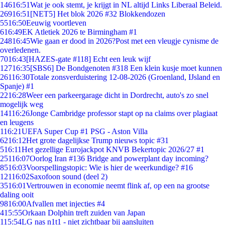
146
16:51
Wat je ook stemt, je krijgt in NL altijd Links Liberaal Beleid.
269
16:51
[NET5] Het blok 2026 #32 Blokkendozen
55
16:50
Eeuwig voortleven
6
16:49
EK Atletiek 2026 te Birmingham #1
248
16:45
Wie gaan er dood in 2026?Post met een vleugje cynisme de
overledenen.
70
16:43
[HAZES-gate #118] Echt een leuk wijf
127
16:35
[SBS6] De Bondgenoten #318 Een klein kusje moet kunnen
261
16:30
Totale zonsverduistering 12-08-2026 (Groenland, IJsland en
Spanje) #1
22
16:28
Weer een parkeergarage dicht in Dordrecht, auto's zo snel
mogelijk weg
141
16:26
Jonge Cambridge professor stapt op na claims over plagiaat
en leugens
1
16:21
UEFA Super Cup #1 PSG - Aston Villa
62
16:12
Het grote dagelijkse Trump nieuws topic #31
5
16:11
Het gezellige Eurojackpot KNVB Bekertopic 2026/27 #1
251
16:07
Oorlog Iran #136 Bridge and powerplant day incoming?
85
16:03
Voorspellingstopic: Wie is hier de weerkundige? #16
121
16:02
Saxofoon sound (deel 2)
35
16:01
Vertrouwen in economie neemt flink af, op een na grootse
daling ooit
98
16:00
Afvallen met injecties #4
4
15:55
Orkaan Dolphin treft zuiden van Japan
1
15:54
LG nas n1t1 - niet zichtbaar bij aansluiten