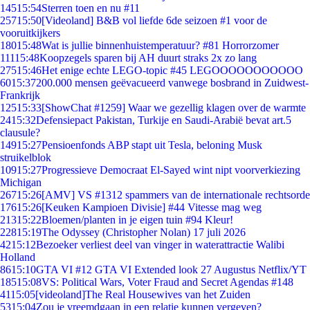
145
15:54
Sterren toen en nu #11
257
15:50
[Videoland] B&B vol liefde 6de seizoen #1 voor de
vooruitkijkers
180
15:48
Wat is jullie binnenhuistemperatuur? #81 Horrorzomer
111
15:48
Koopzegels sparen bij AH duurt straks 2x zo lang
275
15:46
Het enige echte LEGO-topic #45 LEGOOOOOOOOOOO
60
15:37
200.000 mensen geëvacueerd vanwege bosbrand in Zuidwest-
Frankrijk
125
15:33
[ShowChat #1259] Waar we gezellig klagen over de warmte
24
15:32
Defensiepact Pakistan, Turkije en Saudi-Arabië bevat art.5
clausule?
149
15:27
Pensioenfonds ABP stapt uit Tesla, beloning Musk
struikelblok
109
15:27
Progressieve Democraat El-Sayed wint nipt voorverkiezing
Michigan
267
15:26
[AMV] VS #1312 spammers van de internationale rechtsorde
176
15:26
[Keuken Kampioen Divisie] #44 Vitesse mag weg
213
15:22
Bloemen/planten in je eigen tuin #94 Kleur!
228
15:19
The Odyssey (Christopher Nolan) 17 juli 2026
42
15:12
Bezoeker verliest deel van vinger in waterattractie Walibi
Holland
86
15:10
GTA VI #12 GTA VI Extended look 27 Augustus Netflix/YT
185
15:08
VS: Political Wars, Voter Fraud and Secret Agendas #148
41
15:05
[videoland]The Real Housewives van het Zuiden
53
15:04
Zou je vreemdgaan in een relatie kunnen vergeven?