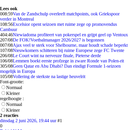
Lees ook
0
08:59
Van de Zandschulp overleeft matchpoints, ook Griekspoor
verder in Montreal
1
08:56
Excelsior opent seizoen met ruime zege op promovendus
Cambuur
4
04:46
Niewiadoma profiteert van pokerspel en grijpt geel op Ventoux
2
07/08
De FOK!Voetbalmanager 2026/2027 is begonnen
0
07/08
Ajax veel te sterk voor Shelbourne, maar houdt schade beperkt
1
07/08
Nieuwkomers schitteren bij ruime Europese zege FC Twente
2
06/08
Le Court wint na nerveuze finale, Pieterse derde
1
06/08
Lemmen boekt eerste profzege in zware Ronde van Polen-rit
3
05/08
Geen Qatar en Abu Dhabi? Dan eindigt Formule 1-seizoen
mogelijk in Europa
1
05/08
Vollering de sterkste na lastige heuvelrit
Font-grootte:
Normaal
Kleiner
regelhoogte :
Normaal
Kleiner
2 reacties
dinsdag 2 juni 2026, 19:44 uur
#1
0