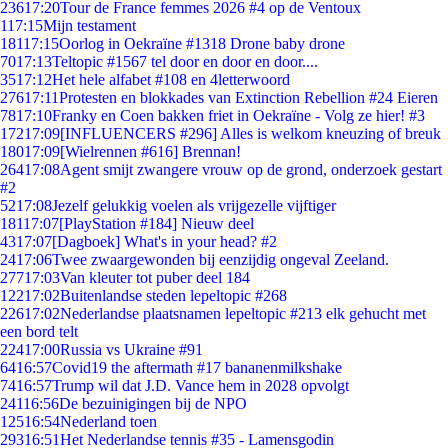
236
17:20
Tour de France femmes 2026 #4 op de Ventoux
1
17:15
Mijn testament
181
17:15
Oorlog in Oekraïne #1318 Drone baby drone
70
17:13
Teltopic #1567 tel door en door en door....
35
17:12
Het hele alfabet #108 en 4letterwoord
276
17:11
Protesten en blokkades van Extinction Rebellion #24 Eieren
78
17:10
Franky en Coen bakken friet in Oekraïne - Volg ze hier! #3
172
17:09
[INFLUENCERS #296] Alles is welkom kneuzing of breuk
180
17:09
[Wielrennen #616] Brennan!
264
17:08
Agent smijt zwangere vrouw op de grond, onderzoek gestart
#2
52
17:08
Jezelf gelukkig voelen als vrijgezelle vijftiger
181
17:07
[PlayStation #184] Nieuw deel
43
17:07
[Dagboek] What's in your head? #2
24
17:06
Twee zwaargewonden bij eenzijdig ongeval Zeeland.
277
17:03
Van kleuter tot puber deel 184
122
17:02
Buitenlandse steden lepeltopic #268
226
17:02
Nederlandse plaatsnamen lepeltopic #213 elk gehucht met
een bord telt
224
17:00
Russia vs Ukraine #91
64
16:57
Covid19 the aftermath #17 bananenmilkshake
74
16:57
Trump wil dat J.D. Vance hem in 2028 opvolgt
241
16:56
De bezuinigingen bij de NPO
125
16:54
Nederland toen
293
16:51
Het Nederlandse tennis #35 - Lamensgodin