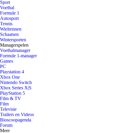
Sport
Voetbal
Formule 1
Autosport
Tennis
Wielrennen
Schaatsen
Wintersporten
Managerspelen
Voetbalmanager
Formule 1-manager
Games
PC
Playstation 4
Xbox One
Nintendo Switch
Xbox Series X|S
PlayStation 5
Film & TV
Film
Televisie
Trailers en Videos
Bioscoopagenda
Forum
Meer