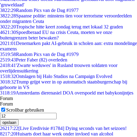
'gruweldaad'
38
22:29
Random Pics van de Dag #1977
38
22:28
Spaanse politie: minstens tien voor terrorisme veroordeelden
onder migranten Ceuta
30
22:20
Tropische hitte keert zondag terug met lokaal 32 graden
46
21:30
Spoedberaad EU na crisis Ceuta, moeten we onze
buitengrenzen beter bewaken?
20
21:01
Denemarken pakt AI-gebruik in scholen aan: extra mondelinge
examens
35
19:58
Random Pics van de Dag #1979
25
19:43
Peter Faber (82) overleden
24
18:41
'Zwarte weduwes' in Rusland trouwen soldaten voor
overlijdensuitkering
15
18:32
Ontslagen bij Halo Studios na Campaign Evolved
30
18:32
Trump grijpt weer in op automatisch staatsburgerschap bij
geboorte in VS
31
18:19
Amsterdams dierenasiel DOA overspoeld met babykonijntjes
Forum
Forum
Scrollbar gebruiken
opslaan
262
17:22
[Live Eredivisie #1784] Dying seconds van het seizoen!
82
17:20
Huisarts doet haar werk onder invloed van alcohol