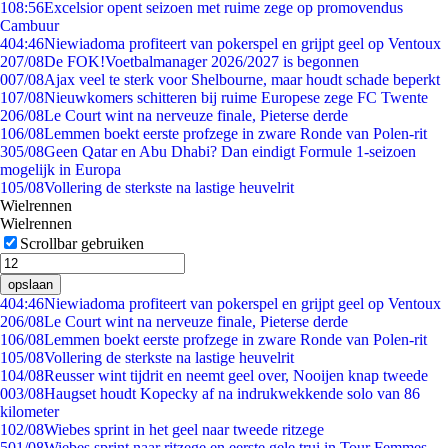
1
08:56
Excelsior opent seizoen met ruime zege op promovendus
Cambuur
4
04:46
Niewiadoma profiteert van pokerspel en grijpt geel op Ventoux
2
07/08
De FOK!Voetbalmanager 2026/2027 is begonnen
0
07/08
Ajax veel te sterk voor Shelbourne, maar houdt schade beperkt
1
07/08
Nieuwkomers schitteren bij ruime Europese zege FC Twente
2
06/08
Le Court wint na nerveuze finale, Pieterse derde
1
06/08
Lemmen boekt eerste profzege in zware Ronde van Polen-rit
3
05/08
Geen Qatar en Abu Dhabi? Dan eindigt Formule 1-seizoen
mogelijk in Europa
1
05/08
Vollering de sterkste na lastige heuvelrit
Wielrennen
Wielrennen
Scrollbar gebruiken
opslaan
4
04:46
Niewiadoma profiteert van pokerspel en grijpt geel op Ventoux
2
06/08
Le Court wint na nerveuze finale, Pieterse derde
1
06/08
Lemmen boekt eerste profzege in zware Ronde van Polen-rit
1
05/08
Vollering de sterkste na lastige heuvelrit
1
04/08
Reusser wint tijdrit en neemt geel over, Nooijen knap tweede
0
03/08
Haugset houdt Kopecky af na indrukwekkende solo van 86
kilometer
1
02/08
Wiebes sprint in het geel naar tweede ritzege
5
01/08
Wiebes sprint naar ritzege en eerste gele trui in Tour Femmes