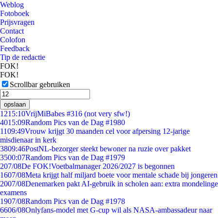
Weblog
Fotoboek
Prijsvragen
Contact
Colofon
Feedback
Tip de redactie
FOK!
FOK!
Scrollbar gebruiken
opslaan
12
15:10
VrijMiBabes #316 (not very sfw!)
40
15:09
Random Pics van de Dag #1980
11
09:49
Vrouw krijgt 30 maanden cel voor afpersing 12-jarige
misdienaar in kerk
38
09:46
PostNL-bezorger steekt bewoner na ruzie over pakket
35
00:07
Random Pics van de Dag #1979
2
07/08
De FOK!Voetbalmanager 2026/2027 is begonnen
16
07/08
Meta krijgt half miljard boete voor mentale schade bij jongeren
20
07/08
Denemarken pakt AI-gebruik in scholen aan: extra mondelinge
examens
19
07/08
Random Pics van de Dag #1978
66
06/08
Onlyfans-model met G-cup wil als NASA-ambassadeur naar