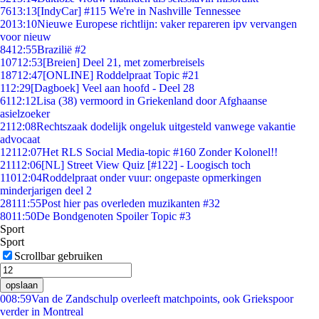
76
13:13
[IndyCar] #115 We're in Nashville Tennessee
20
13:10
Nieuwe Europese richtlijn: vaker repareren ipv vervangen
voor nieuw
84
12:55
Brazilië #2
107
12:53
[Breien] Deel 21, met zomerbreisels
187
12:47
[ONLINE] Roddelpraat Topic #21
1
12:29
[Dagboek] Veel aan hoofd - Deel 28
61
12:12
Lisa (38) vermoord in Griekenland door Afghaanse
asielzoeker
21
12:08
Rechtszaak dodelijk ongeluk uitgesteld vanwege vakantie
advocaat
121
12:07
Het RLS Social Media-topic #160 Zonder Kolonel!!
211
12:06
[NL] Street View Quiz [#122] - Loogisch toch
110
12:04
Roddelpraat onder vuur: ongepaste opmerkingen
minderjarigen deel 2
281
11:55
Post hier pas overleden muzikanten #32
80
11:50
De Bondgenoten Spoiler Topic #3
Sport
Sport
Scrollbar gebruiken
opslaan
0
08:59
Van de Zandschulp overleeft matchpoints, ook Griekspoor
verder in Montreal