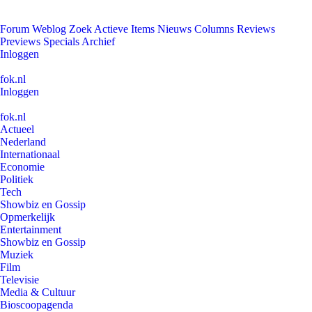
Forum
Weblog
Zoek
Actieve Items
Nieuws
Columns
Reviews
Previews
Specials
Archief
Inloggen
fok.nl
Inloggen
fok.nl
Actueel
Nederland
Internationaal
Economie
Politiek
Tech
Showbiz en Gossip
Opmerkelijk
Entertainment
Showbiz en Gossip
Muziek
Film
Televisie
Media & Cultuur
Bioscoopagenda