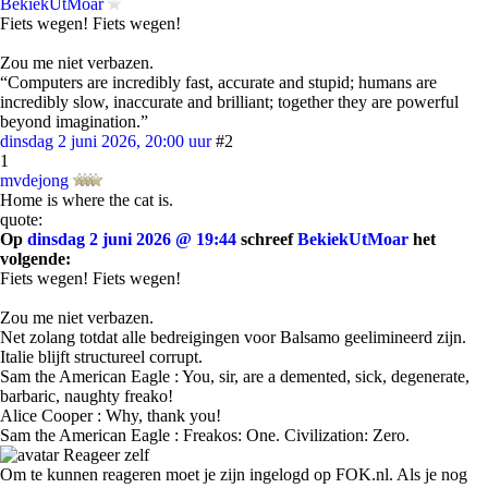
BekiekUtMoar
Fiets wegen! Fiets wegen!
Zou me niet verbazen.
“Computers are incredibly fast, accurate and stupid; humans are
incredibly slow, inaccurate and brilliant; together they are powerful
beyond imagination.”
dinsdag 2 juni 2026, 20:00 uur
#2
1
mvdejong
Home is where the cat is.
quote:
Op
dinsdag 2 juni 2026 @ 19:44
schreef
BekiekUtMoar
het
volgende:
Fiets wegen! Fiets wegen!
Zou me niet verbazen.
Net zolang totdat alle bedreigingen voor Balsamo geelimineerd zijn.
Italie blijft structureel corrupt.
Sam the American Eagle : You, sir, are a demented, sick, degenerate,
barbaric, naughty freako!
Alice Cooper : Why, thank you!
Sam the American Eagle : Freakos: One. Civilization: Zero.
Reageer zelf
Om te kunnen reageren moet je zijn ingelogd op FOK.nl. Als je nog