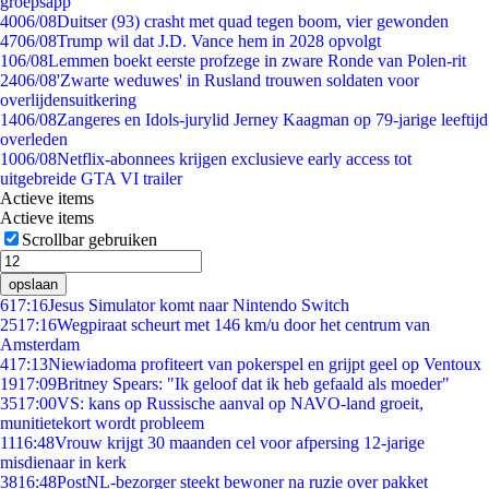
groepsapp
40
06/08
Duitser (93) crasht met quad tegen boom, vier gewonden
47
06/08
Trump wil dat J.D. Vance hem in 2028 opvolgt
1
06/08
Lemmen boekt eerste profzege in zware Ronde van Polen-rit
24
06/08
'Zwarte weduwes' in Rusland trouwen soldaten voor
overlijdensuitkering
14
06/08
Zangeres en Idols-jurylid Jerney Kaagman op 79-jarige leeftijd
overleden
10
06/08
Netflix-abonnees krijgen exclusieve early access tot
uitgebreide GTA VI trailer
Actieve items
Actieve items
Scrollbar gebruiken
opslaan
6
17:16
Jesus Simulator komt naar Nintendo Switch
25
17:16
Wegpiraat scheurt met 146 km/u door het centrum van
Amsterdam
4
17:13
Niewiadoma profiteert van pokerspel en grijpt geel op Ventoux
19
17:09
Britney Spears: "Ik geloof dat ik heb gefaald als moeder"
35
17:00
VS: kans op Russische aanval op NAVO-land groeit,
munitietekort wordt probleem
11
16:48
Vrouw krijgt 30 maanden cel voor afpersing 12-jarige
misdienaar in kerk
38
16:48
PostNL-bezorger steekt bewoner na ruzie over pakket