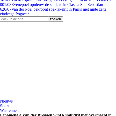
0
01/08
Evenepoel opnieuw de sterkste in Clásica San Sebastián
6
26/07
Van der Poel bekroont spektakelrit in Parijs met nipte zege;
eindzege Pogacar
Nieuws
Sport
Wielrennen
Fenomenale Van der Breggen wint klimtijdrit met overmacht in