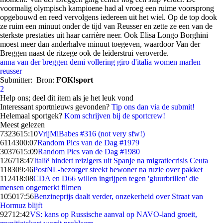
voormalig olympisch kampioene had al vroeg een ruime voorsprong
opgebouwd en reed vervolgens iedereen uit het wiel. Op de top dook
ze ruim een minuut onder de tijd van Reusser en zette ze een van de
sterkste prestaties uit haar carrière neer. Ook Elisa Longo Borghini
moest meer dan anderhalve minuut toegeven, waardoor Van der
Breggen naast de ritzege ook de leiderstrui veroverde.
anna van der breggen
demi vollering
giro d'italia women
marlen
reusser
Submitter:
Bron:
FOK!sport
2
Help ons; deel dit item als je het leuk vond
Interessant sportnieuws gevonden?
Tip ons dan via de submit!
Helemaal sportgek?
Kom schrijven bij de sportcrew!
Meest gelezen
73236
15:10
VrijMiBabes #316 (not very sfw!)
61143
00:07
Random Pics van de Dag #1979
30376
15:09
Random Pics van de Dag #1980
1267
18:47
Italië hindert reizigers uit Spanje na migratiecrisis Ceuta
1183
09:46
PostNL-bezorger steekt bewoner na ruzie over pakket
1124
18:08
CDA en D66 willen ingrijpen tegen 'gluurbrillen' die
mensen ongemerkt filmen
1050
17:56
Benzineprijs daalt verder, onzekerheid over Straat van
Hormuz blijft
927
12:42
VS: kans op Russische aanval op NAVO-land groeit,