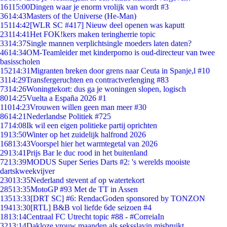
161
15:00
Dingen waar je enorm vrolijk van wordt #3
36
14:43
Masters of the Universe (He-Man)
151
14:42
[WLR SC #417] Nieuw deel openen was kaputt
231
14:41
Het FOK!kers maken teringherrie topic
33
14:37
Single mannen verplichtsingle moeders laten daten?
46
14:34
OM-Teamleider met kinderporno is oud-directeur van twee
basisscholen
152
14:31
Migranten breken door grens naar Ceuta in Spanje,l #10
31
14:29
Transfergeruchten en contractverlenging #83
73
14:26
Woningtekort: dus ga je woningen slopen, logisch
80
14:25
Vuelta a España 2026 #1
110
14:23
Vrouwen willen geen man meer #30
86
14:21
Nederlandse Politiek #725
17
14:08
Ik wil een eigen politieke partij oprichten
19
13:50
Winter op het zuidelijk halfrond 2026
168
13:43
Voorspel hier het warmtegetal van 2026
29
13:41
Prijs Bar le duc rood in het buitenland
72
13:39
MODUS Super Series Darts #2: 's werelds mooiste
dartskweekvijver
230
13:35
Nederland stevent af op watertekort
285
13:35
MotoGP #93 Met de TT in Assen
135
13:33
[DRT SC] #6: RendacGoden sponsored by TONZON
194
13:30
[RTL] B&B vol liefde 6de seizoen #4
18
13:14
Centraal FC Utrecht topic #88 - #CorreiaIn
32
13:14
Dakloze vrouw maanden als seksslavin misbruikt