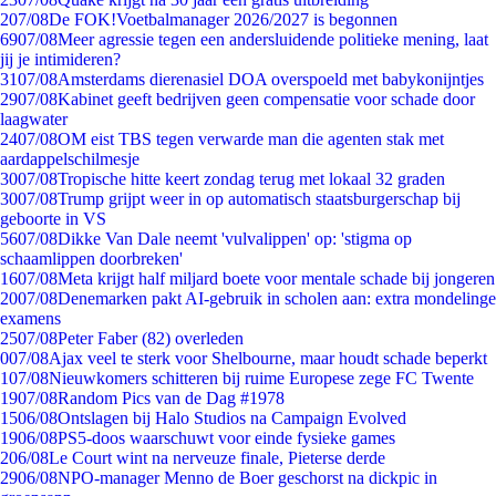
2
07/08
De FOK!Voetbalmanager 2026/2027 is begonnen
69
07/08
Meer agressie tegen een andersluidende politieke mening, laat
jij je intimideren?
31
07/08
Amsterdams dierenasiel DOA overspoeld met babykonijntjes
29
07/08
Kabinet geeft bedrijven geen compensatie voor schade door
laagwater
24
07/08
OM eist TBS tegen verwarde man die agenten stak met
aardappelschilmesje
30
07/08
Tropische hitte keert zondag terug met lokaal 32 graden
30
07/08
Trump grijpt weer in op automatisch staatsburgerschap bij
geboorte in VS
56
07/08
Dikke Van Dale neemt 'vulvalippen' op: 'stigma op
schaamlippen doorbreken'
16
07/08
Meta krijgt half miljard boete voor mentale schade bij jongeren
20
07/08
Denemarken pakt AI-gebruik in scholen aan: extra mondelinge
examens
25
07/08
Peter Faber (82) overleden
0
07/08
Ajax veel te sterk voor Shelbourne, maar houdt schade beperkt
1
07/08
Nieuwkomers schitteren bij ruime Europese zege FC Twente
19
07/08
Random Pics van de Dag #1978
15
06/08
Ontslagen bij Halo Studios na Campaign Evolved
19
06/08
PS5-doos waarschuwt voor einde fysieke games
2
06/08
Le Court wint na nerveuze finale, Pieterse derde
29
06/08
NPO-manager Menno de Boer geschorst na dickpic in