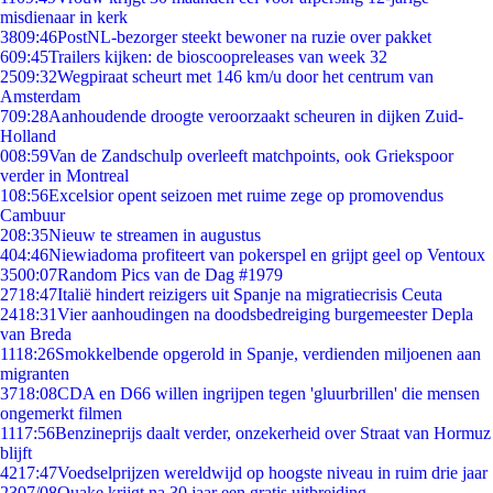
misdienaar in kerk
38
09:46
PostNL-bezorger steekt bewoner na ruzie over pakket
6
09:45
Trailers kijken: de bioscoopreleases van week 32
25
09:32
Wegpiraat scheurt met 146 km/u door het centrum van
Amsterdam
7
09:28
Aanhoudende droogte veroorzaakt scheuren in dijken Zuid-
Holland
0
08:59
Van de Zandschulp overleeft matchpoints, ook Griekspoor
verder in Montreal
1
08:56
Excelsior opent seizoen met ruime zege op promovendus
Cambuur
2
08:35
Nieuw te streamen in augustus
4
04:46
Niewiadoma profiteert van pokerspel en grijpt geel op Ventoux
35
00:07
Random Pics van de Dag #1979
27
18:47
Italië hindert reizigers uit Spanje na migratiecrisis Ceuta
24
18:31
Vier aanhoudingen na doodsbedreiging burgemeester Depla
van Breda
11
18:26
Smokkelbende opgerold in Spanje, verdienden miljoenen aan
migranten
37
18:08
CDA en D66 willen ingrijpen tegen 'gluurbrillen' die mensen
ongemerkt filmen
11
17:56
Benzineprijs daalt verder, onzekerheid over Straat van Hormuz
blijft
42
17:47
Voedselprijzen wereldwijd op hoogste niveau in ruim drie jaar
23
07/08
Quake krijgt na 30 jaar een gratis uitbreiding