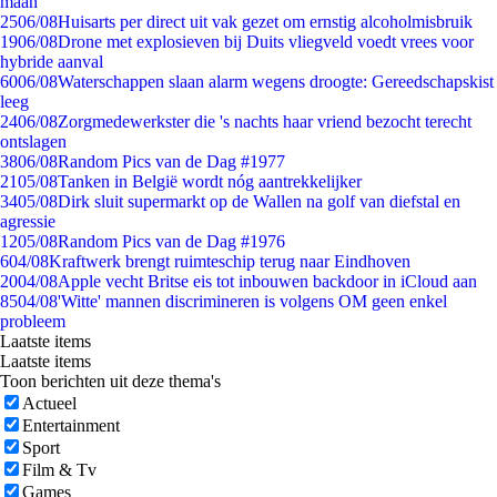
maan
25
06/08
Huisarts per direct uit vak gezet om ernstig alcoholmisbruik
19
06/08
Drone met explosieven bij Duits vliegveld voedt vrees voor
hybride aanval
60
06/08
Waterschappen slaan alarm wegens droogte: Gereedschapskist
leeg
24
06/08
Zorgmedewerkster die 's nachts haar vriend bezocht terecht
ontslagen
38
06/08
Random Pics van de Dag #1977
21
05/08
Tanken in België wordt nóg aantrekkelijker
34
05/08
Dirk sluit supermarkt op de Wallen na golf van diefstal en
agressie
12
05/08
Random Pics van de Dag #1976
6
04/08
Kraftwerk brengt ruimteschip terug naar Eindhoven
20
04/08
Apple vecht Britse eis tot inbouwen backdoor in iCloud aan
85
04/08
'Witte' mannen discrimineren is volgens OM geen enkel
probleem
Laatste items
Laatste items
Toon berichten uit deze thema's
Actueel
Entertainment
Sport
Film & Tv
Games