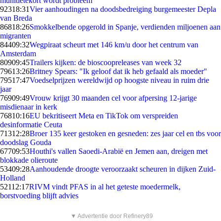
munitietekort wordt probleem
923
18:31
Vier aanhoudingen na doodsbedreiging burgemeester Depla
van Breda
868
18:26
Smokkelbende opgerold in Spanje, verdienden miljoenen aan
migranten
844
09:32
Wegpiraat scheurt met 146 km/u door het centrum van
Amsterdam
809
09:45
Trailers kijken: de bioscoopreleases van week 32
796
13:26
Britney Spears: "Ik geloof dat ik heb gefaald als moeder"
795
17:47
Voedselprijzen wereldwijd op hoogste niveau in ruim drie
jaar
769
09:49
Vrouw krijgt 30 maanden cel voor afpersing 12-jarige
misdienaar in kerk
768
10:16
EU bekritiseert Meta en TikTok om verspreiden
desinformatie Ceuta
713
12:28
Broer 135 keer gestoken en gesneden: zes jaar cel en tbs voor
doodslag Gouda
677
09:53
Houthi's vallen Saoedi-Arabië en Jemen aan, dreigen met
blokkade olieroute
534
09:28
Aanhoudende droogte veroorzaakt scheuren in dijken Zuid-
Holland
521
12:17
RIVM vindt PFAS in al het geteste moedermelk,
borstvoeding blijft advies
▼ Advertentie door Refinery89