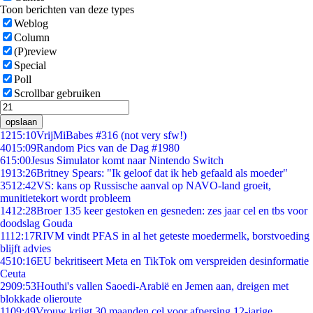
Toon berichten van deze types
Weblog
Column
(P)review
Special
Poll
Scrollbar gebruiken
opslaan
12
15:10
VrijMiBabes #316 (not very sfw!)
40
15:09
Random Pics van de Dag #1980
6
15:00
Jesus Simulator komt naar Nintendo Switch
19
13:26
Britney Spears: "Ik geloof dat ik heb gefaald als moeder"
35
12:42
VS: kans op Russische aanval op NAVO-land groeit,
munitietekort wordt probleem
14
12:28
Broer 135 keer gestoken en gesneden: zes jaar cel en tbs voor
doodslag Gouda
11
12:17
RIVM vindt PFAS in al het geteste moedermelk, borstvoeding
blijft advies
45
10:16
EU bekritiseert Meta en TikTok om verspreiden desinformatie
Ceuta
29
09:53
Houthi's vallen Saoedi-Arabië en Jemen aan, dreigen met
blokkade olieroute
11
09:49
Vrouw krijgt 30 maanden cel voor afpersing 12-jarige