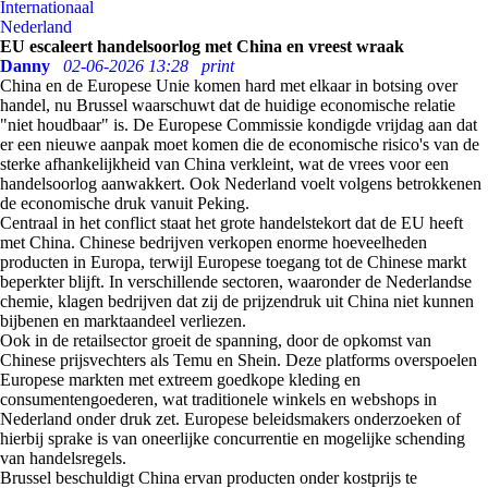
Internationaal
Nederland
EU escaleert handelsoorlog met China en vreest wraak
Danny
02-06-2026 13:28
print
China en de Europese Unie komen hard met elkaar in botsing over
handel, nu Brussel waarschuwt dat de huidige economische relatie
"niet houdbaar" is. De Europese Commissie kondigde vrijdag aan dat
er een nieuwe aanpak moet komen die de economische risico's van de
sterke afhankelijkheid van China verkleint, wat de vrees voor een
handelsoorlog aanwakkert. Ook Nederland voelt volgens betrokkenen
de economische druk vanuit Peking.
Centraal in het conflict staat het grote handelstekort dat de EU heeft
met China. Chinese bedrijven verkopen enorme hoeveelheden
producten in Europa, terwijl Europese toegang tot de Chinese markt
beperkter blijft. In verschillende sectoren, waaronder de Nederlandse
chemie, klagen bedrijven dat zij de prijzendruk uit China niet kunnen
bijbenen en marktaandeel verliezen.
Ook in de retailsector groeit de spanning, door de opkomst van
Chinese prijsvechters als Temu en Shein. Deze platforms overspoelen
Europese markten met extreem goedkope kleding en
consumentengoederen, wat traditionele winkels en webshops in
Nederland onder druk zet. Europese beleidsmakers onderzoeken of
hierbij sprake is van oneerlijke concurrentie en mogelijke schending
van handelsregels.
Brussel beschuldigt China ervan producten onder kostprijs te