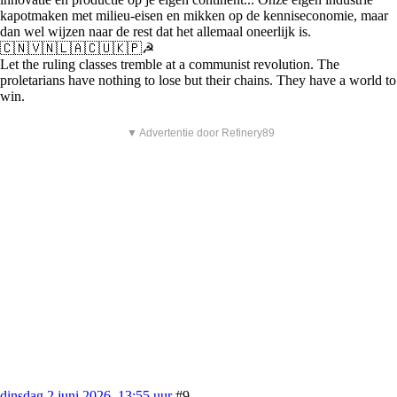
kapotmaken met milieu-eisen en mikken op de kenniseconomie, maar
dan wel wijzen naar de rest dat het allemaal oneerlijk is.
🇨🇳🇻🇳🇱🇦🇨🇺🇰🇵☭
Let the ruling classes tremble at a communist revolution. The
proletarians have nothing to lose but their chains. They have a world to
win.
▼ Advertentie door Refinery89
dinsdag 2 juni 2026, 13:55 uur
#9