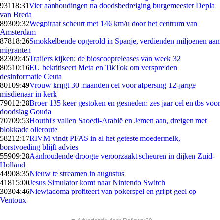
931
18:31
Vier aanhoudingen na doodsbedreiging burgemeester Depla
van Breda
893
09:32
Wegpiraat scheurt met 146 km/u door het centrum van
Amsterdam
878
18:26
Smokkelbende opgerold in Spanje, verdienden miljoenen aan
migranten
823
09:45
Trailers kijken: de bioscoopreleases van week 32
805
10:16
EU bekritiseert Meta en TikTok om verspreiden
desinformatie Ceuta
801
09:49
Vrouw krijgt 30 maanden cel voor afpersing 12-jarige
misdienaar in kerk
790
12:28
Broer 135 keer gestoken en gesneden: zes jaar cel en tbs voor
doodslag Gouda
707
09:53
Houthi's vallen Saoedi-Arabië en Jemen aan, dreigen met
blokkade olieroute
582
12:17
RIVM vindt PFAS in al het geteste moedermelk,
borstvoeding blijft advies
559
09:28
Aanhoudende droogte veroorzaakt scheuren in dijken Zuid-
Holland
449
08:35
Nieuw te streamen in augustus
418
15:00
Jesus Simulator komt naar Nintendo Switch
303
04:46
Niewiadoma profiteert van pokerspel en grijpt geel op
Ventoux