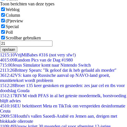
Toon berichten van deze types
Weblog
Column
(P)review
Special
Poll
Scrollbar gebruiken
opslaan
12
15:10
VrijMiBabes #316 (not very sfw!)
40
15:09
Random Pics van de Dag #1980
7
15:00
Jesus Simulator komt naar Nintendo Switch
21
13:26
Britney Spears: "Ik geloof dat ik heb gefaald als moeder"
36
12:42
VS: kans op Russische aanval op NAVO-land groeit,
munitietekort wordt probleem
15
12:28
Broer 135 keer gestoken en gesneden: zes jaar cel en tbs voor
doodslag Gouda
15
12:17
RIVM vindt PFAS in al het geteste moedermelk, borstvoeding
blijft advies
45
10:16
EU bekritiseert Meta en TikTok om verspreiden desinformatie
Ceuta
29
09:53
Houthi's vallen Saoedi-Arabië en Jemen aan, dreigen met
blokkade olieroute
11
09:49
Vrouw krijgt 30 maanden cel voor afpersing 12-jarige