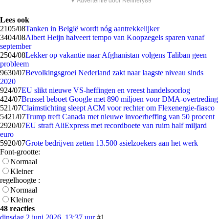
▼ Advertentie door Refinery89
Lees ook
21
05/08
Tanken in België wordt nóg aantrekkelijker
34
04/08
Albert Heijn halveert tempo van Koopzegels sparen vanaf
september
25
04/08
Lekker op vakantie naar Afghanistan volgens Taliban geen
probleem
96
30/07
Bevolkingsgroei Nederland zakt naar laagste niveau sinds
2020
9
24/07
EU slikt nieuwe VS-heffingen en vreest handelsoorlog
4
24/07
Brussel beboet Google met 890 miljoen voor DMA-overtreding
5
21/07
Claimstichting sleept ACM voor rechter om Flexenergie-fiasco
54
21/07
Trump treft Canada met nieuwe invoerheffing van 50 procent
29
20/07
EU straft AliExpress met recordboete van ruim half miljard
euro
59
20/07
Grote bedrijven zetten 13.500 asielzoekers aan het werk
Font-grootte:
Normaal
Kleiner
regelhoogte :
Normaal
Kleiner
48 reacties
dinsdag 2 juni 2026, 13:37 uur
#1