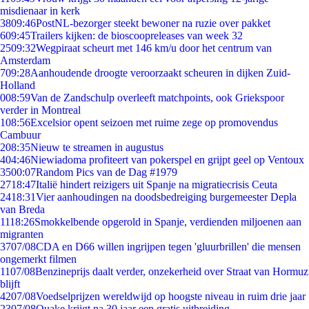
misdienaar in kerk
38
09:46
PostNL-bezorger steekt bewoner na ruzie over pakket
6
09:45
Trailers kijken: de bioscoopreleases van week 32
25
09:32
Wegpiraat scheurt met 146 km/u door het centrum van
Amsterdam
7
09:28
Aanhoudende droogte veroorzaakt scheuren in dijken Zuid-
Holland
0
08:59
Van de Zandschulp overleeft matchpoints, ook Griekspoor
verder in Montreal
1
08:56
Excelsior opent seizoen met ruime zege op promovendus
Cambuur
2
08:35
Nieuw te streamen in augustus
4
04:46
Niewiadoma profiteert van pokerspel en grijpt geel op Ventoux
35
00:07
Random Pics van de Dag #1979
27
18:47
Italië hindert reizigers uit Spanje na migratiecrisis Ceuta
24
18:31
Vier aanhoudingen na doodsbedreiging burgemeester Depla
van Breda
11
18:26
Smokkelbende opgerold in Spanje, verdienden miljoenen aan
migranten
37
07/08
CDA en D66 willen ingrijpen tegen 'gluurbrillen' die mensen
ongemerkt filmen
11
07/08
Benzineprijs daalt verder, onzekerheid over Straat van Hormuz
blijft
42
07/08
Voedselprijzen wereldwijd op hoogste niveau in ruim drie jaar
23
07/08
Quake krijgt na 30 jaar een gratis uitbreiding