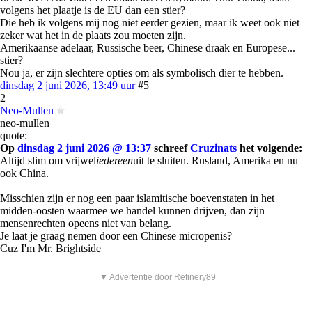
volgens het plaatje is de EU dan een stier?
Die heb ik volgens mij nog niet eerder gezien, maar ik weet ook niet
zeker wat het in de plaats zou moeten zijn.
Amerikaanse adelaar, Russische beer, Chinese draak en Europese...
stier?
Nou ja, er zijn slechtere opties om als symbolisch dier te hebben.
dinsdag 2 juni 2026, 13:49 uur
#5
2
Neo-Mullen
neo-mullen
quote:
Op
dinsdag 2 juni 2026 @ 13:37
schreef
Cruzinats
het volgende:
Altijd slim om vrijwel
iedereen
uit te sluiten. Rusland, Amerika en nu
ook China.
Misschien zijn er nog een paar islamitische boevenstaten in het
midden-oosten waarmee we handel kunnen drijven, dan zijn
mensenrechten opeens niet van belang.
Je laat je graag nemen door een Chinese micropenis?
Cuz I'm Mr. Brightside
▼ Advertentie door Refinery89