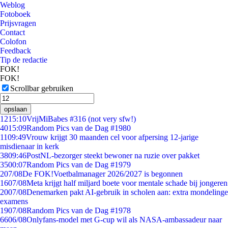
Weblog
Fotoboek
Prijsvragen
Contact
Colofon
Feedback
Tip de redactie
FOK!
FOK!
Scrollbar gebruiken
opslaan
12
15:10
VrijMiBabes #316 (not very sfw!)
40
15:09
Random Pics van de Dag #1980
11
09:49
Vrouw krijgt 30 maanden cel voor afpersing 12-jarige
misdienaar in kerk
38
09:46
PostNL-bezorger steekt bewoner na ruzie over pakket
35
00:07
Random Pics van de Dag #1979
2
07/08
De FOK!Voetbalmanager 2026/2027 is begonnen
16
07/08
Meta krijgt half miljard boete voor mentale schade bij jongeren
20
07/08
Denemarken pakt AI-gebruik in scholen aan: extra mondelinge
examens
19
07/08
Random Pics van de Dag #1978
66
06/08
Onlyfans-model met G-cup wil als NASA-ambassadeur naar