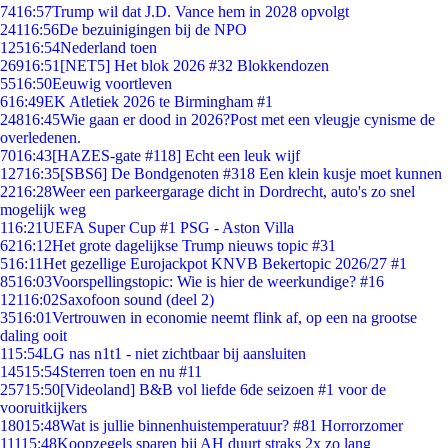
74
16:57
Trump wil dat J.D. Vance hem in 2028 opvolgt
241
16:56
De bezuinigingen bij de NPO
125
16:54
Nederland toen
269
16:51
[NET5] Het blok 2026 #32 Blokkendozen
55
16:50
Eeuwig voortleven
6
16:49
EK Atletiek 2026 te Birmingham #1
248
16:45
Wie gaan er dood in 2026?Post met een vleugje cynisme de
overledenen.
70
16:43
[HAZES-gate #118] Echt een leuk wijf
127
16:35
[SBS6] De Bondgenoten #318 Een klein kusje moet kunnen
22
16:28
Weer een parkeergarage dicht in Dordrecht, auto's zo snel
mogelijk weg
1
16:21
UEFA Super Cup #1 PSG - Aston Villa
62
16:12
Het grote dagelijkse Trump nieuws topic #31
5
16:11
Het gezellige Eurojackpot KNVB Bekertopic 2026/27 #1
85
16:03
Voorspellingstopic: Wie is hier de weerkundige? #16
121
16:02
Saxofoon sound (deel 2)
35
16:01
Vertrouwen in economie neemt flink af, op een na grootse
daling ooit
1
15:54
LG nas n1t1 - niet zichtbaar bij aansluiten
145
15:54
Sterren toen en nu #11
257
15:50
[Videoland] B&B vol liefde 6de seizoen #1 voor de
vooruitkijkers
180
15:48
Wat is jullie binnenhuistemperatuur? #81 Horrorzomer
111
15:48
Koopzegels sparen bij AH duurt straks 2x zo lang