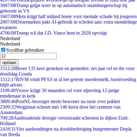
30
07/08
Trump grijpt weer in op automatisch staatsburgerschap bij
geboorte in VS
16
07/08
Meta krijgt half miljard boete voor mentale schade bij jongeren
20
07/08
Denemarken pakt AI-gebruik in scholen aan: extra mondelinge
examens
47
06/08
Trump wil dat J.D. Vance hem in 2028 opvolgt
Nederland
Nederland
Scrollbar gebruiken
opslaan
15
12:28
Broer 135 keer gestoken en gesneden: zes jaar cel en tbs voor
doodslag Gouda
15
12:17
RIVM vindt PFAS in al het geteste moedermelk, borstvoeding
blijft advies
11
09:49
Vrouw krijgt 30 maanden cel voor afpersing 12-jarige
misdienaar in kerk
38
09:46
PostNL-bezorger steekt bewoner na ruzie over pakket
25
09:32
Wegpiraat scheurt met 146 km/u door het centrum van
Amsterdam
7
09:28
Aanhoudende droogte veroorzaakt scheuren in dijken Zuid-
Holland
24
18:31
Vier aanhoudingen na doodsbedreiging burgemeester Depla
van Breda