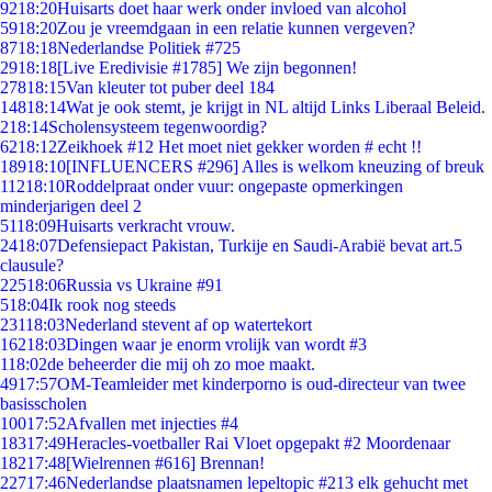
92
18:20
Huisarts doet haar werk onder invloed van alcohol
59
18:20
Zou je vreemdgaan in een relatie kunnen vergeven?
87
18:18
Nederlandse Politiek #725
29
18:18
[Live Eredivisie #1785] We zijn begonnen!
278
18:15
Van kleuter tot puber deel 184
148
18:14
Wat je ook stemt, je krijgt in NL altijd Links Liberaal Beleid.
2
18:14
Scholensysteem tegenwoordig?
62
18:12
Zeikhoek #12 Het moet niet gekker worden # echt !!
189
18:10
[INFLUENCERS #296] Alles is welkom kneuzing of breuk
112
18:10
Roddelpraat onder vuur: ongepaste opmerkingen
minderjarigen deel 2
51
18:09
Huisarts verkracht vrouw.
24
18:07
Defensiepact Pakistan, Turkije en Saudi-Arabië bevat art.5
clausule?
225
18:06
Russia vs Ukraine #91
5
18:04
Ik rook nog steeds
231
18:03
Nederland stevent af op watertekort
162
18:03
Dingen waar je enorm vrolijk van wordt #3
1
18:02
de beheerder die mij oh zo moe maakt.
49
17:57
OM-Teamleider met kinderporno is oud-directeur van twee
basisscholen
100
17:52
Afvallen met injecties #4
183
17:49
Heracles-voetballer Rai Vloet opgepakt #2 Moordenaar
182
17:48
[Wielrennen #616] Brennan!
227
17:46
Nederlandse plaatsnamen lepeltopic #213 elk gehucht met