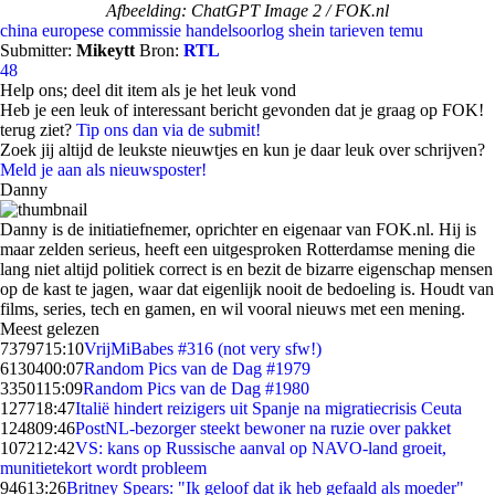
Afbeelding: ChatGPT Image 2 / FOK.nl
china
europese commissie
handelsoorlog
shein
tarieven
temu
Submitter:
Mikeytt
Bron:
RTL
48
Help ons; deel dit item als je het leuk vond
Heb je een leuk of interessant bericht gevonden dat je graag op FOK!
terug ziet?
Tip ons dan via de submit!
Zoek jij altijd de leukste nieuwtjes en kun je daar leuk over schrijven?
Meld je aan als nieuwsposter!
Danny
Danny is de initiatiefnemer, oprichter en eigenaar van FOK.nl. Hij is
maar zelden serieus, heeft een uitgesproken Rotterdamse mening die
lang niet altijd politiek correct is en bezit de bizarre eigenschap mensen
op de kast te jagen, waar dat eigenlijk nooit de bedoeling is. Houdt van
films, series, tech en gamen, en wil vooral nieuws met een mening.
Meest gelezen
73797
15:10
VrijMiBabes #316 (not very sfw!)
61304
00:07
Random Pics van de Dag #1979
33501
15:09
Random Pics van de Dag #1980
1277
18:47
Italië hindert reizigers uit Spanje na migratiecrisis Ceuta
1248
09:46
PostNL-bezorger steekt bewoner na ruzie over pakket
1072
12:42
VS: kans op Russische aanval op NAVO-land groeit,
munitietekort wordt probleem
946
13:26
Britney Spears: "Ik geloof dat ik heb gefaald als moeder"