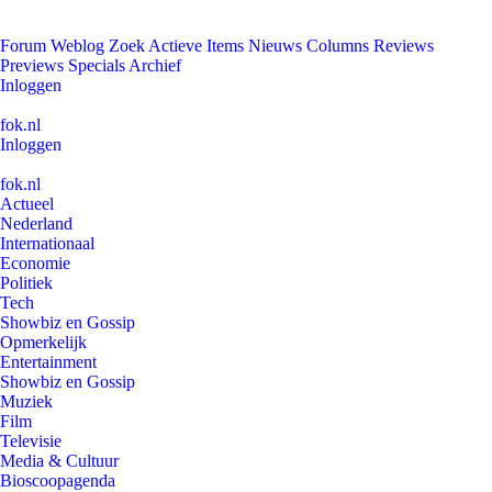
Forum
Weblog
Zoek
Actieve Items
Nieuws
Columns
Reviews
Previews
Specials
Archief
Inloggen
fok.nl
Inloggen
fok.nl
Actueel
Nederland
Internationaal
Economie
Politiek
Tech
Showbiz en Gossip
Opmerkelijk
Entertainment
Showbiz en Gossip
Muziek
Film
Televisie
Media & Cultuur
Bioscoopagenda