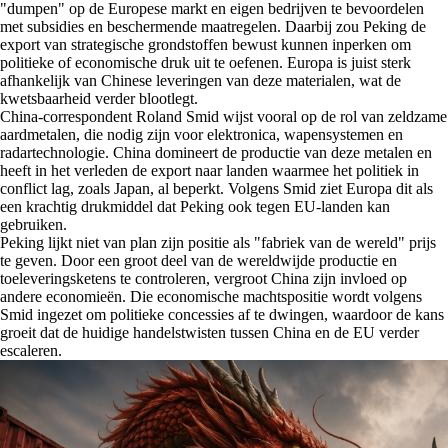
"dumpen" op de Europese markt en eigen bedrijven te bevoordelen
met subsidies en beschermende maatregelen. Daarbij zou Peking de
export van strategische grondstoffen bewust kunnen inperken om
politieke of economische druk uit te oefenen. Europa is juist sterk
afhankelijk van Chinese leveringen van deze materialen, wat de
kwetsbaarheid verder blootlegt.
China-correspondent Roland Smid wijst vooral op de rol van zeldzame
aardmetalen, die nodig zijn voor elektronica, wapensystemen en
radartechnologie. China domineert de productie van deze metalen en
heeft in het verleden de export naar landen waarmee het politiek in
conflict lag, zoals Japan, al beperkt. Volgens Smid ziet Europa dit als
een krachtig drukmiddel dat Peking ook tegen EU-landen kan
gebruiken.
Peking lijkt niet van plan zijn positie als "fabriek van de wereld" prijs
te geven. Door een groot deel van de wereldwijde productie en
toeleveringsketens te controleren, vergroot China zijn invloed op
andere economieën. Die economische machtspositie wordt volgens
Smid ingezet om politieke concessies af te dwingen, waardoor de kans
groeit dat de huidige handelstwisten tussen China en de EU verder
escaleren.