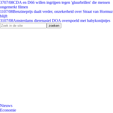
37
07/08
CDA en D66 willen ingrijpen tegen 'gluurbrillen' die mensen
ongemerkt filmen
11
07/08
Benzineprijs daalt verder, onzekerheid over Straat van Hormuz
blijft
31
07/08
Amsterdams dierenasiel DOA overspoeld met babykonijntjes
Nieuws
Economie