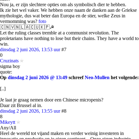
Nou ja, er zijn slechtere opties om als symbolisch dier te hebben.
Ik zie het wel vaker. We hebben onze naam de danken aan de Griekse
mythologie, dus wat beter dan Europa en de stier, welke Zeus in
vermomming was?
foto
🇨🇳🇻🇳🇱🇦🇨🇺🇰🇵☭
Let the ruling classes tremble at a communist revolution. The
proletarians have nothing to lose but their chains. They have a world to
win.
dinsdag 2 juni 2026, 13:53 uur
#7
0
Cruzinats
sigma boy
quote:
Op
dinsdag 2 juni 2026 @ 13:49
schreef
Neo-Mullen
het volgende:
[..]
Je laat je graag nemen door een Chinese micropenis?
Daar zit Brussel al in.
dinsdag 2 juni 2026, 13:55 uur
#8
8
Mikeytt
Any/All
Heel de wereld tot vijand maken en verder weinig investeren in
innovatie en productie op je eigen continent... Onze eigen industrie