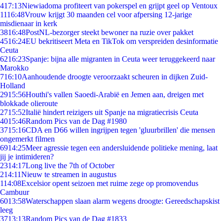
4
17:13
Niewiadoma profiteert van pokerspel en grijpt geel op Ventoux
11
16:48
Vrouw krijgt 30 maanden cel voor afpersing 12-jarige
misdienaar in kerk
38
16:48
PostNL-bezorger steekt bewoner na ruzie over pakket
45
16:24
EU bekritiseert Meta en TikTok om verspreiden desinformatie
Ceuta
62
16:23
Spanje: bijna alle migranten in Ceuta weer teruggekeerd naar
Marokko
7
16:10
Aanhoudende droogte veroorzaakt scheuren in dijken Zuid-
Holland
29
15:56
Houthi's vallen Saoedi-Arabië en Jemen aan, dreigen met
blokkade olieroute
27
15:52
Italië hindert reizigers uit Spanje na migratiecrisis Ceuta
40
15:46
Random Pics van de Dag #1980
37
15:16
CDA en D66 willen ingrijpen tegen 'gluurbrillen' die mensen
ongemerkt filmen
69
14:25
Meer agressie tegen een andersluidende politieke mening, laat
jij je intimideren?
23
14:17
Long live the 7th of October
2
14:11
Nieuw te streamen in augustus
1
14:08
Excelsior opent seizoen met ruime zege op promovendus
Cambuur
60
13:58
Waterschappen slaan alarm wegens droogte: Gereedschapskist
leeg
37
13:13
Random Pics van de Dag #1833