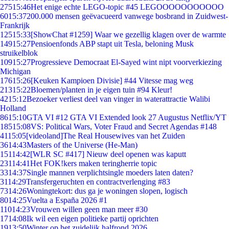
275
15:46
Het enige echte LEGO-topic #45 LEGOOOOOOOOOOO
60
15:37
200.000 mensen geëvacueerd vanwege bosbrand in Zuidwest-
Frankrijk
125
15:33
[ShowChat #1259] Waar we gezellig klagen over de warmte
149
15:27
Pensioenfonds ABP stapt uit Tesla, beloning Musk
struikelblok
109
15:27
Progressieve Democraat El-Sayed wint nipt voorverkiezing
Michigan
176
15:26
[Keuken Kampioen Divisie] #44 Vitesse mag weg
213
15:22
Bloemen/planten in je eigen tuin #94 Kleur!
42
15:12
Bezoeker verliest deel van vinger in waterattractie Walibi
Holland
86
15:10
GTA VI #12 GTA VI Extended look 27 Augustus Netflix/YT
185
15:08
VS: Political Wars, Voter Fraud and Secret Agendas #148
41
15:05
[videoland]The Real Housewives van het Zuiden
36
14:43
Masters of the Universe (He-Man)
151
14:42
[WLR SC #417] Nieuw deel openen was kaputt
231
14:41
Het FOK!kers maken teringherrie topic
33
14:37
Single mannen verplichtsingle moeders laten daten?
31
14:29
Transfergeruchten en contractverlenging #83
73
14:26
Woningtekort: dus ga je woningen slopen, logisch
80
14:25
Vuelta a España 2026 #1
110
14:23
Vrouwen willen geen man meer #30
17
14:08
Ik wil een eigen politieke partij oprichten
19
13:50
Winter op het zuidelijk halfrond 2026