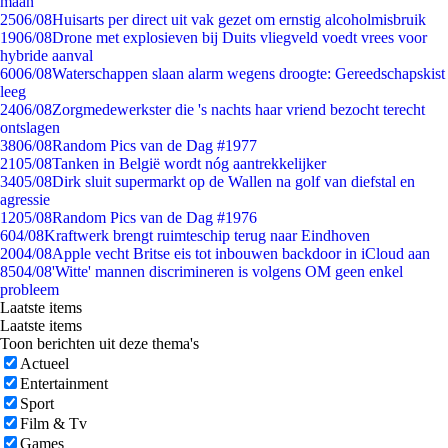
maan
25
06/08
Huisarts per direct uit vak gezet om ernstig alcoholmisbruik
19
06/08
Drone met explosieven bij Duits vliegveld voedt vrees voor
hybride aanval
60
06/08
Waterschappen slaan alarm wegens droogte: Gereedschapskist
leeg
24
06/08
Zorgmedewerkster die 's nachts haar vriend bezocht terecht
ontslagen
38
06/08
Random Pics van de Dag #1977
21
05/08
Tanken in België wordt nóg aantrekkelijker
34
05/08
Dirk sluit supermarkt op de Wallen na golf van diefstal en
agressie
12
05/08
Random Pics van de Dag #1976
6
04/08
Kraftwerk brengt ruimteschip terug naar Eindhoven
20
04/08
Apple vecht Britse eis tot inbouwen backdoor in iCloud aan
85
04/08
'Witte' mannen discrimineren is volgens OM geen enkel
probleem
Laatste items
Laatste items
Toon berichten uit deze thema's
Actueel
Entertainment
Sport
Film & Tv
Games