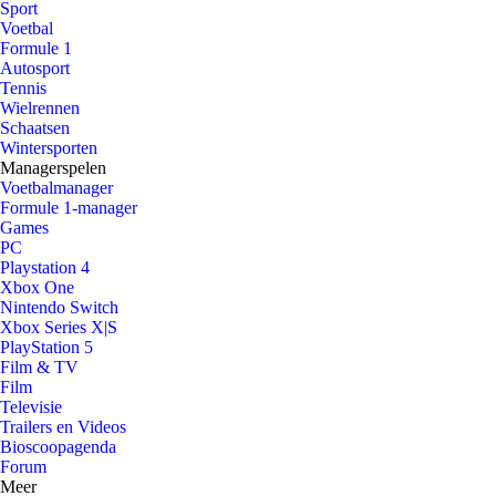
Sport
Voetbal
Formule 1
Autosport
Tennis
Wielrennen
Schaatsen
Wintersporten
Managerspelen
Voetbalmanager
Formule 1-manager
Games
PC
Playstation 4
Xbox One
Nintendo Switch
Xbox Series X|S
PlayStation 5
Film & TV
Film
Televisie
Trailers en Videos
Bioscoopagenda
Forum
Meer