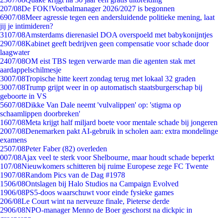
2
07/08
De FOK!Voetbalmanager 2026/2027 is begonnen
69
07/08
Meer agressie tegen een andersluidende politieke mening, laat
jij je intimideren?
31
07/08
Amsterdams dierenasiel DOA overspoeld met babykonijntjes
29
07/08
Kabinet geeft bedrijven geen compensatie voor schade door
laagwater
24
07/08
OM eist TBS tegen verwarde man die agenten stak met
aardappelschilmesje
30
07/08
Tropische hitte keert zondag terug met lokaal 32 graden
30
07/08
Trump grijpt weer in op automatisch staatsburgerschap bij
geboorte in VS
56
07/08
Dikke Van Dale neemt 'vulvalippen' op: 'stigma op
schaamlippen doorbreken'
16
07/08
Meta krijgt half miljard boete voor mentale schade bij jongeren
20
07/08
Denemarken pakt AI-gebruik in scholen aan: extra mondelinge
examens
25
07/08
Peter Faber (82) overleden
0
07/08
Ajax veel te sterk voor Shelbourne, maar houdt schade beperkt
1
07/08
Nieuwkomers schitteren bij ruime Europese zege FC Twente
19
07/08
Random Pics van de Dag #1978
15
06/08
Ontslagen bij Halo Studios na Campaign Evolved
19
06/08
PS5-doos waarschuwt voor einde fysieke games
2
06/08
Le Court wint na nerveuze finale, Pieterse derde
29
06/08
NPO-manager Menno de Boer geschorst na dickpic in