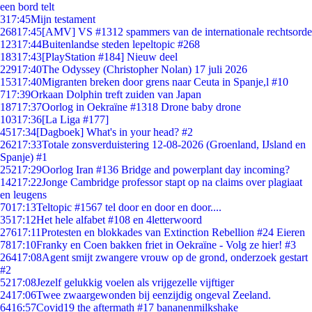
een bord telt
3
17:45
Mijn testament
268
17:45
[AMV] VS #1312 spammers van de internationale rechtsorde
123
17:44
Buitenlandse steden lepeltopic #268
183
17:43
[PlayStation #184] Nieuw deel
229
17:40
The Odyssey (Christopher Nolan) 17 juli 2026
153
17:40
Migranten breken door grens naar Ceuta in Spanje,l #10
7
17:39
Orkaan Dolphin treft zuiden van Japan
187
17:37
Oorlog in Oekraïne #1318 Drone baby drone
103
17:36
[La Liga #177]
45
17:34
[Dagboek] What's in your head? #2
262
17:33
Totale zonsverduistering 12-08-2026 (Groenland, IJsland en
Spanje) #1
252
17:29
Oorlog Iran #136 Bridge and powerplant day incoming?
142
17:22
Jonge Cambridge professor stapt op na claims over plagiaat
en leugens
70
17:13
Teltopic #1567 tel door en door en door....
35
17:12
Het hele alfabet #108 en 4letterwoord
276
17:11
Protesten en blokkades van Extinction Rebellion #24 Eieren
78
17:10
Franky en Coen bakken friet in Oekraïne - Volg ze hier! #3
264
17:08
Agent smijt zwangere vrouw op de grond, onderzoek gestart
#2
52
17:08
Jezelf gelukkig voelen als vrijgezelle vijftiger
24
17:06
Twee zwaargewonden bij eenzijdig ongeval Zeeland.
64
16:57
Covid19 the aftermath #17 bananenmilkshake