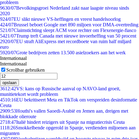
probleem
96
30/07
Bevolkingsgroei Nederland zakt naar laagste niveau sinds
2020
9
24/07
EU slikt nieuwe VS-heffingen en vreest handelsoorlog
4
24/07
Brussel beboet Google met 890 miljoen voor DMA-overtreding
5
21/07
Claimstichting sleept ACM voor rechter om Flexenergie-fiasco
54
21/07
Trump treft Canada met nieuwe invoerheffing van 50 procent
29
20/07
EU straft AliExpress met recordboete van ruim half miljard
euro
59
20/07
Grote bedrijven zetten 13.500 asielzoekers aan het werk
Internationaal
Internationaal
Scrollbar gebruiken
opslaan
36
12:42
VS: kans op Russische aanval op NAVO-land groeit,
munitietekort wordt probleem
45
10:16
EU bekritiseert Meta en TikTok om verspreiden desinformatie
Ceuta
29
09:53
Houthi's vallen Saoedi-Arabië en Jemen aan, dreigen met
blokkade olieroute
27
18:47
Italië hindert reizigers uit Spanje na migratiecrisis Ceuta
11
18:26
Smokkelbende opgerold in Spanje, verdienden miljoenen aan
migranten
42
07/08
Voedselprijzen wereldwijd op hoogste niveau in ruim drie jaar