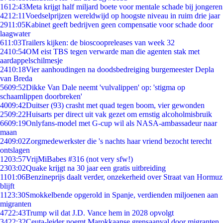
16
12:43
Meta krijgt half miljard boete voor mentale schade bij jongeren
42
12:11
Voedselprijzen wereldwijd op hoogste niveau in ruim drie jaar
29
11:05
Kabinet geeft bedrijven geen compensatie voor schade door
laagwater
6
11:03
Trailers kijken: de bioscoopreleases van week 32
24
10:54
OM eist TBS tegen verwarde man die agenten stak met
aardappelschilmesje
24
10:18
Vier aanhoudingen na doodsbedreiging burgemeester Depla
van Breda
56
09:52
Dikke Van Dale neemt 'vulvalippen' op: 'stigma op
schaamlippen doorbreken'
40
09:42
Duitser (93) crasht met quad tegen boom, vier gewonden
25
09:22
Huisarts per direct uit vak gezet om ernstig alcoholmisbruik
66
09:19
Onlyfans-model met G-cup wil als NASA-ambassadeur naar
maan
24
09:02
Zorgmedewerkster die 's nachts haar vriend bezocht terecht
ontslagen
12
03:57
VrijMiBabes #316 (not very sfw!)
23
03:02
Quake krijgt na 30 jaar een gratis uitbreiding
11
01:06
Benzineprijs daalt verder, onzekerheid over Straat van Hormuz
blijft
11
23:30
Smokkelbende opgerold in Spanje, verdienden miljoenen aan
migranten
47
22:43
Trump wil dat J.D. Vance hem in 2028 opvolgt
34
22:32
Ceuta-leider noemt Marokkaanse grensaanval door migranten