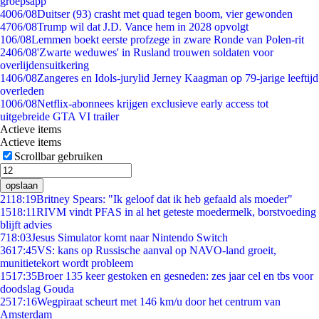
groepsapp
40
06/08
Duitser (93) crasht met quad tegen boom, vier gewonden
47
06/08
Trump wil dat J.D. Vance hem in 2028 opvolgt
1
06/08
Lemmen boekt eerste profzege in zware Ronde van Polen-rit
24
06/08
'Zwarte weduwes' in Rusland trouwen soldaten voor
overlijdensuitkering
14
06/08
Zangeres en Idols-jurylid Jerney Kaagman op 79-jarige leeftijd
overleden
10
06/08
Netflix-abonnees krijgen exclusieve early access tot
uitgebreide GTA VI trailer
Actieve items
Actieve items
Scrollbar gebruiken
opslaan
21
18:19
Britney Spears: "Ik geloof dat ik heb gefaald als moeder"
15
18:11
RIVM vindt PFAS in al het geteste moedermelk, borstvoeding
blijft advies
7
18:03
Jesus Simulator komt naar Nintendo Switch
36
17:45
VS: kans op Russische aanval op NAVO-land groeit,
munitietekort wordt probleem
15
17:35
Broer 135 keer gestoken en gesneden: zes jaar cel en tbs voor
doodslag Gouda
25
17:16
Wegpiraat scheurt met 146 km/u door het centrum van
Amsterdam