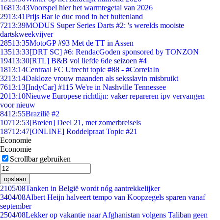
168
13:43
Voorspel hier het warmtegetal van 2026
29
13:41
Prijs Bar le duc rood in het buitenland
72
13:39
MODUS Super Series Darts #2: 's werelds mooiste
dartskweekvijver
285
13:35
MotoGP #93 Met de TT in Assen
135
13:33
[DRT SC] #6: RendacGoden sponsored by TONZON
194
13:30
[RTL] B&B vol liefde 6de seizoen #4
18
13:14
Centraal FC Utrecht topic #88 - #CorreiaIn
32
13:14
Dakloze vrouw maanden als seksslavin misbruikt
76
13:13
[IndyCar] #115 We're in Nashville Tennessee
20
13:10
Nieuwe Europese richtlijn: vaker repareren ipv vervangen
voor nieuw
84
12:55
Brazilië #2
107
12:53
[Breien] Deel 21, met zomerbreisels
187
12:47
[ONLINE] Roddelpraat Topic #21
Economie
Economie
Scrollbar gebruiken
opslaan
21
05/08
Tanken in België wordt nóg aantrekkelijker
34
04/08
Albert Heijn halveert tempo van Koopzegels sparen vanaf
september
25
04/08
Lekker op vakantie naar Afghanistan volgens Taliban geen