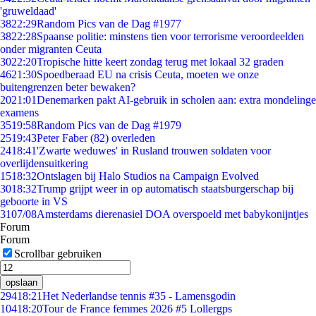
'gruweldaad'
38
22:29
Random Pics van de Dag #1977
38
22:28
Spaanse politie: minstens tien voor terrorisme veroordeelden
onder migranten Ceuta
30
22:20
Tropische hitte keert zondag terug met lokaal 32 graden
46
21:30
Spoedberaad EU na crisis Ceuta, moeten we onze
buitengrenzen beter bewaken?
20
21:01
Denemarken pakt AI-gebruik in scholen aan: extra mondelinge
examens
35
19:58
Random Pics van de Dag #1979
25
19:43
Peter Faber (82) overleden
24
18:41
'Zwarte weduwes' in Rusland trouwen soldaten voor
overlijdensuitkering
15
18:32
Ontslagen bij Halo Studios na Campaign Evolved
30
18:32
Trump grijpt weer in op automatisch staatsburgerschap bij
geboorte in VS
31
07/08
Amsterdams dierenasiel DOA overspoeld met babykonijntjes
Forum
Forum
Scrollbar gebruiken
opslaan
294
18:21
Het Nederlandse tennis #35 - Lamensgodin
104
18:20
Tour de France femmes 2026 #5 Lollergps