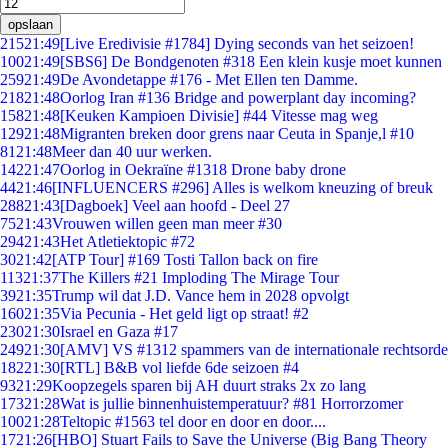
opslaan
215
21:49
[Live Eredivisie #1784] Dying seconds van het seizoen!
100
21:49
[SBS6] De Bondgenoten #318 Een klein kusje moet kunnen
259
21:49
De Avondetappe #176 - Met Ellen ten Damme.
218
21:48
Oorlog Iran #136 Bridge and powerplant day incoming?
158
21:48
[Keuken Kampioen Divisie] #44 Vitesse mag weg
129
21:48
Migranten breken door grens naar Ceuta in Spanje,l #10
81
21:48
Meer dan 40 uur werken.
142
21:47
Oorlog in Oekraïne #1318 Drone baby drone
44
21:46
[INFLUENCERS #296] Alles is welkom kneuzing of breuk
288
21:43
[Dagboek] Veel aan hoofd - Deel 27
75
21:43
Vrouwen willen geen man meer #30
294
21:43
Het Atletiektopic #72
30
21:42
[ATP Tour] #169 Tosti Tallon back on fire
113
21:37
The Killers #21 Imploding The Mirage Tour
39
21:35
Trump wil dat J.D. Vance hem in 2028 opvolgt
160
21:35
Via Pecunia - Het geld ligt op straat! #2
230
21:30
Israel en Gaza #17
249
21:30
[AMV] VS #1312 spammers van de internationale rechtsorde
182
21:30
[RTL] B&B vol liefde 6de seizoen #4
93
21:29
Koopzegels sparen bij AH duurt straks 2x zo lang
173
21:28
Wat is jullie binnenhuistemperatuur? #81 Horrorzomer
100
21:28
Teltopic #1563 tel door en door en door....
17
21:26
[HBO] Stuart Fails to Save the Universe (Big Bang Theory