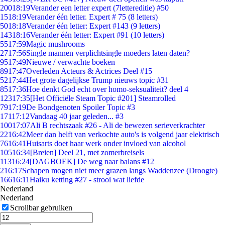
200
18:19
Verander een letter expert (7lettereditie) #50
15
18:19
Verander één letter. Expert # 75 (8 letters)
50
18:18
Verander één letter: Expert #143 (9 letters)
143
18:16
Verander één letter: Expert #91 (10 letters)
55
17:59
Magic mushrooms
27
17:56
Single mannen verplichtsingle moeders laten daten?
95
17:49
Nieuwe / verwachte boeken
89
17:47
Overleden Acteurs & Actrices Deel #15
52
17:44
Het grote dagelijkse Trump nieuws topic #31
85
17:36
Hoe denkt God echt over homo-seksualiteit? deel 4
123
17:35
[Het Officiële Steam Topic #201] Steamrolled
79
17:19
De Bondgenoten Spoiler Topic #3
171
17:12
Vandaag 40 jaar geleden... #3
100
17:07
Ali B rechtszaak #26 - Ali de bewezen serieverkrachter
22
16:42
Meer dan helft van verkochte auto's is volgend jaar elektrisch
76
16:41
Huisarts doet haar werk onder invloed van alcohol
105
16:34
[Breien] Deel 21, met zomerbreisels
113
16:24
[DAGBOEK] De weg naar balans #12
2
16:17
Schapen mogen niet meer grazen langs Waddenzee (Droogte)
166
16:11
Haiku ketting #27 - strooi wat liefde
Nederland
Nederland
Scrollbar gebruiken