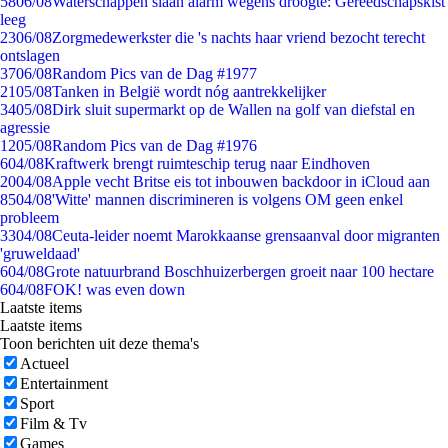
58
06/08
Waterschappen slaan alarm wegens droogte: Gereedschapskist
leeg
23
06/08
Zorgmedewerkster die 's nachts haar vriend bezocht terecht
ontslagen
37
06/08
Random Pics van de Dag #1977
21
05/08
Tanken in België wordt nóg aantrekkelijker
34
05/08
Dirk sluit supermarkt op de Wallen na golf van diefstal en
agressie
12
05/08
Random Pics van de Dag #1976
6
04/08
Kraftwerk brengt ruimteschip terug naar Eindhoven
20
04/08
Apple vecht Britse eis tot inbouwen backdoor in iCloud aan
85
04/08
'Witte' mannen discrimineren is volgens OM geen enkel
probleem
33
04/08
Ceuta-leider noemt Marokkaanse grensaanval door migranten
'gruweldaad'
6
04/08
Grote natuurbrand Boschhuizerbergen groeit naar 100 hectare
6
04/08
FOK! was even down
Laatste items
Laatste items
Toon berichten uit deze thema's
Actueel
Entertainment
Sport
Film & Tv
Games