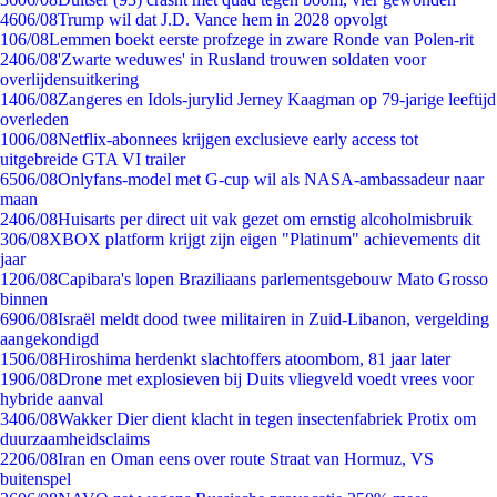
46
06/08
Trump wil dat J.D. Vance hem in 2028 opvolgt
1
06/08
Lemmen boekt eerste profzege in zware Ronde van Polen-rit
24
06/08
'Zwarte weduwes' in Rusland trouwen soldaten voor
overlijdensuitkering
14
06/08
Zangeres en Idols-jurylid Jerney Kaagman op 79-jarige leeftijd
overleden
10
06/08
Netflix-abonnees krijgen exclusieve early access tot
uitgebreide GTA VI trailer
65
06/08
Onlyfans-model met G-cup wil als NASA-ambassadeur naar
maan
24
06/08
Huisarts per direct uit vak gezet om ernstig alcoholmisbruik
3
06/08
XBOX platform krijgt zijn eigen "Platinum" achievements dit
jaar
12
06/08
Capibara's lopen Braziliaans parlementsgebouw Mato Grosso
binnen
69
06/08
Israël meldt dood twee militairen in Zuid-Libanon, vergelding
aangekondigd
15
06/08
Hiroshima herdenkt slachtoffers atoombom, 81 jaar later
19
06/08
Drone met explosieven bij Duits vliegveld voedt vrees voor
hybride aanval
34
06/08
Wakker Dier dient klacht in tegen insectenfabriek Protix om
duurzaamheidsclaims
22
06/08
Iran en Oman eens over route Straat van Hormuz, VS
buitenspel