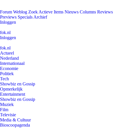
Forum
Weblog
Zoek
Actieve Items
Nieuws
Columns
Reviews
Previews
Specials
Archief
Inloggen
fok.nl
Inloggen
fok.nl
Actueel
Nederland
Internationaal
Economie
Politiek
Tech
Showbiz en Gossip
Opmerkelijk
Entertainment
Showbiz en Gossip
Muziek
Film
Televisie
Media & Cultuur
Bioscoopagenda