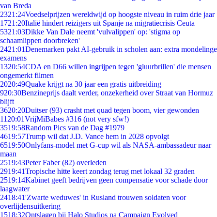
van Breda
23
21:24
Voedselprijzen wereldwijd op hoogste niveau in ruim drie jaar
17
21:20
Italië hindert reizigers uit Spanje na migratiecrisis Ceuta
53
21:03
Dikke Van Dale neemt 'vulvalippen' op: 'stigma op
schaamlippen doorbreken'
24
21:01
Denemarken pakt AI-gebruik in scholen aan: extra mondelinge
examens
13
20:54
CDA en D66 willen ingrijpen tegen 'gluurbrillen' die mensen
ongemerkt filmen
20
20:49
Quake krijgt na 30 jaar een gratis uitbreiding
9
20:30
Benzineprijs daalt verder, onzekerheid over Straat van Hormuz
blijft
36
20:20
Duitser (93) crasht met quad tegen boom, vier gewonden
11
20:01
VrijMiBabes #316 (not very sfw!)
35
19:58
Random Pics van de Dag #1979
46
19:57
Trump wil dat J.D. Vance hem in 2028 opvolgt
65
19:50
Onlyfans-model met G-cup wil als NASA-ambassadeur naar
maan
25
19:43
Peter Faber (82) overleden
29
19:41
Tropische hitte keert zondag terug met lokaal 32 graden
25
19:14
Kabinet geeft bedrijven geen compensatie voor schade door
laagwater
24
18:41
'Zwarte weduwes' in Rusland trouwen soldaten voor
overlijdensuitkering
15
18:32
Ontslagen bij Halo Studios na Campaign Evolved