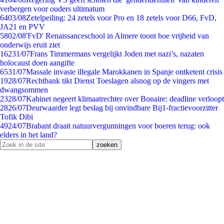
verbergen voor ouders ultimatum
64
03/08
Zetelpeiling: 24 zetels voor Pro en 18 zetels voor D66, FvD,
JA21 en PVV
58
02/08
'FvD' Renaissanceschool in Almere toont hoe vrijheid van
onderwijs eruit ziet
162
31/07
Frans Timmermans vergelijkt Joden met nazi’s, nazaten
holocaust doen aangifte
65
31/07
Massale invasie illegale Marokkanen in Spanje ontketent crisis
19
28/07
Rechtbank tikt Dienst Toeslagen alsnog op de vingers met
dwangsommen
23
28/07
Kabinet negeert klimaatrechter over Bonaire: deadline verloopt
28
26/07
Deurwaarder legt beslag bij onvindbare Bij1-fractievoorzitter
Tofik Dibi
49
24/07
Brabant draait natuurvergunningen voor boeren terug: ook
elders in het land?