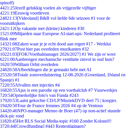
spinoff)
44
21:25
Jezelf gelukkig voelen als vrijgezelle vijftiger
42
21:19
Eeuwig voortleven
248
21:13
[Videoland] B&B vol liefde 6de seizoen #1 voor de
vooruitkijkers
24
21:12
Op vakantie met (kleine) kinderen #30
15
21:09
Miljarden naar Europese AI-start-ups: Nederland profiteert
flink mee
143
21:08
Zaken waar je je echt dood aan ergert #17 - Werklui
279
21:07
Post hier pas overleden muzikanten #32
102
21:03
[FOK!Voetbalmanager 2026/2027] #1 We zijn er weer
62
21:00
Aanbrengen mechanische ventilatie zinvol in oud huis?
16
20:59
William Orbit overleden
248
20:58
Afbeeldingen die je gemaakt hebt met AI
255
20:58
Totale zonsverduistering 12-08-2026 (Groenland, IJsland en
Spanje) #1
72
20:55
Afvallen met injecties #4
168
20:55
Ajax is een parodie op een voetbalclub #7 Vuurwerkjes
7
20:54
Opmerkelijke foto's van Funda #243
179
20:53
Laatst gekochte CD/LP/MuziekDVD deel 75 | koopjes
194
20:50
Tour de France femmes 2026 #4 op de Ventoux
144
20:46
NPO-manager Menno de Boer (47) op non-actief stuurde
dick-pic rond
118
20:45
Het RLS Social Media-topic #160 Zonder Kolonel!!
37
20:44
[Crowdfunding] #443 Rentestijgingen?