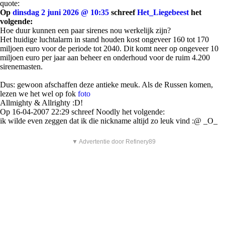
quote:
Op
dinsdag 2 juni 2026 @ 10:35
schreef
Het_Liegebeest
het
volgende:
Hoe duur kunnen een paar sirenes nou werkelijk zijn?
Het huidige luchtalarm in stand houden kost ongeveer 160 tot 170
miljoen euro voor de periode tot 2040. Dit komt neer op ongeveer 10
miljoen euro per jaar aan beheer en onderhoud voor de ruim 4.200
sirenemasten.
Dus: gewoon afschaffen deze antieke meuk. Als de Russen komen,
lezen we het wel op fok
foto
Allmighty & Allrighty :D!
Op 16-04-2007 22:29 schreef Noodly het volgende:
ik wilde even zeggen dat ik die nickname altijd zo leuk vind :@ _O_
▼ Advertentie door Refinery89