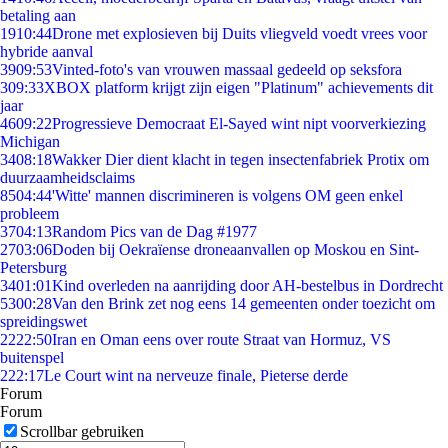
betaling aan
19
10:44
Drone met explosieven bij Duits vliegveld voedt vrees voor
hybride aanval
39
09:53
Vinted-foto's van vrouwen massaal gedeeld op seksfora
3
09:33
XBOX platform krijgt zijn eigen "Platinum" achievements dit
jaar
46
09:22
Progressieve Democraat El-Sayed wint nipt voorverkiezing
Michigan
34
08:18
Wakker Dier dient klacht in tegen insectenfabriek Protix om
duurzaamheidsclaims
85
04:44
'Witte' mannen discrimineren is volgens OM geen enkel
probleem
37
04:13
Random Pics van de Dag #1977
27
03:06
Doden bij Oekraïense droneaanvallen op Moskou en Sint-
Petersburg
34
01:01
Kind overleden na aanrijding door AH-bestelbus in Dordrecht
53
00:28
Van den Brink zet nog eens 14 gemeenten onder toezicht om
spreidingswet
22
22:50
Iran en Oman eens over route Straat van Hormuz, VS
buitenspel
2
22:17
Le Court wint na nerveuze finale, Pieterse derde
Forum
Forum
Scrollbar gebruiken