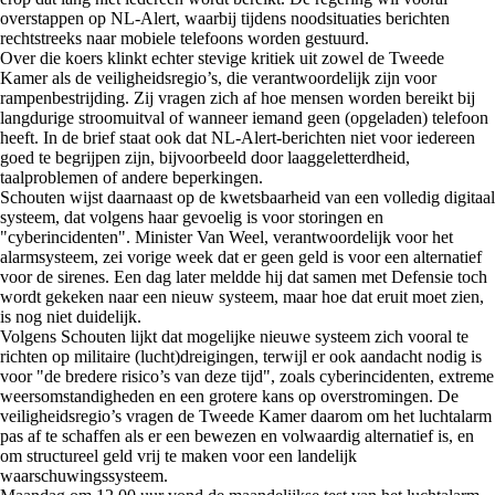
overstappen op NL-Alert, waarbij tijdens noodsituaties berichten
rechtstreeks naar mobiele telefoons worden gestuurd.
Over die koers klinkt echter stevige kritiek uit zowel de Tweede
Kamer als de veiligheidsregio’s, die verantwoordelijk zijn voor
rampenbestrijding. Zij vragen zich af hoe mensen worden bereikt bij
langdurige stroomuitval of wanneer iemand geen (opgeladen) telefoon
heeft. In de brief staat ook dat NL-Alert-berichten niet voor iedereen
goed te begrijpen zijn, bijvoorbeeld door laaggeletterdheid,
taalproblemen of andere beperkingen.
Schouten wijst daarnaast op de kwetsbaarheid van een volledig digitaal
systeem, dat volgens haar gevoelig is voor storingen en
"cyberincidenten". Minister Van Weel, verantwoordelijk voor het
alarmsysteem, zei vorige week dat er geen geld is voor een alternatief
voor de sirenes. Een dag later meldde hij dat samen met Defensie toch
wordt gekeken naar een nieuw systeem, maar hoe dat eruit moet zien,
is nog niet duidelijk.
Volgens Schouten lijkt dat mogelijke nieuwe systeem zich vooral te
richten op militaire (lucht)dreigingen, terwijl er ook aandacht nodig is
voor "de bredere risico’s van deze tijd", zoals cyberincidenten, extreme
weersomstandigheden en een grotere kans op overstromingen. De
veiligheidsregio’s vragen de Tweede Kamer daarom om het luchtalarm
pas af te schaffen als er een bewezen en volwaardig alternatief is, en
om structureel geld vrij te maken voor een landelijk
waarschuwingssysteem.