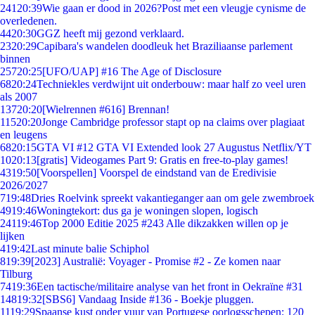
241
20:39
Wie gaan er dood in 2026?Post met een vleugje cynisme de
overledenen.
44
20:30
GGZ heeft mij gezond verklaard.
23
20:29
Capibara's wandelen doodleuk het Braziliaanse parlement
binnen
257
20:25
[UFO/UAP] #16 The Age of Disclosure
68
20:24
Techniekles verdwijnt uit onderbouw: maar half zo veel uren
als 2007
137
20:20
[Wielrennen #616] Brennan!
115
20:20
Jonge Cambridge professor stapt op na claims over plagiaat
en leugens
68
20:15
GTA VI #12 GTA VI Extended look 27 Augustus Netflix/YT
10
20:13
[gratis] Videogames Part 9: Gratis en free-to-play games!
43
19:50
[Voorspellen] Voorspel de eindstand van de Eredivisie
2026/2027
7
19:48
Dries Roelvink spreekt vakantieganger aan om gele zwembroek
49
19:46
Woningtekort: dus ga je woningen slopen, logisch
241
19:46
Top 2000 Editie 2025 #243 Alle dikzakken willen op je
lijken
4
19:42
Last minute balie Schiphol
8
19:39
[2023] Australië: Voyager - Promise #2 - Ze komen naar
Tilburg
74
19:36
Een tactische/militaire analyse van het front in Oekraïne #31
148
19:32
[SBS6] Vandaag Inside #136 - Boekje pluggen.
11
19:29
Spaanse kust onder vuur van Portugese oorlogsschepen: 120