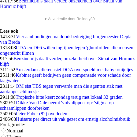
470
17:56
Benzineprijs daalt verder, onzekerheid over Straat van
Hormuz blijft
▼ Advertentie door Refinery89
Lees ook
14
18:31
Vier aanhoudingen na doodsbedreiging burgemeester Depla
van Breda
13
18:08
CDA en D66 willen ingrijpen tegen 'gluurbrillen' die mensen
ongemerkt filmen
9
17:56
Benzineprijs daalt verder, onzekerheid over Straat van Hormuz
blijft
31
11:52
Amsterdams dierenasiel DOA overspoeld met babykonijntjes
25
11:46
Kabinet geeft bedrijven geen compensatie voor schade door
laagwater
23
11:14
OM eist TBS tegen verwarde man die agenten stak met
aardappelschilmesje
29
11:08
Tropische hitte keert zondag terug met lokaal 32 graden
53
09:51
Dikke Van Dale neemt 'vulvalippen' op: 'stigma op
schaamlippen doorbreken'
25
09:05
Peter Faber (82) overleden
24
06/08
Huisarts per direct uit vak gezet om ernstig alcoholmisbruik
Font-grootte:
Normaal
Kleiner