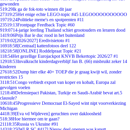
gewonden
5
19:29
Ik ga de fok-toto winnen dit jaar
273
19:25
Het enige echte LEGO-topic #45 LEGOOOOOOOOOOO
197
19:24
Politieke meme's en spotprenten #11
235
19:13
Frontpage Feedback Topic #60
9
19:07
14-jarige leerling Thailand schiet grootouders en leraren dood
14
19:06
Prijs Bar le duc rood in het buitenland
37
19:02
[2026/2027] Eredivisietoto #1
169
18:58
[Centraal] kattenfotoos deel 122
182
18:58
[ONLINE] Roddelpraat Topic #21
1
18:54
Het gezellige Eurojackpot KNVB Bekertopic 2026/27 #1
129
18:53
Invalkracht kinderdagverblijf Jan B. (66) misbruikt zeker 14
kinderen
276
18:52
Dump hier elke 40+ TOEP die je graag kwijt wil, zonder
restricties 15
31
18:51
Congo verbiedt export van koper en kobalt, Europa zal
gevolgen voelen
12
18:49
Defensiepact Pakistan, Turkije en Saudi-Arabië bevat art.5
clausule?
106
18:45
Progressieve Democraat El-Sayed wint nipt voorverkiezing
Michigan
44
18:39
[Eva vd Wijdeven] geruchten over dakloosheid
5
18:38
Hoe hiermee om te gaan?
211
18:35
Russia vs Ukraine #91
143
18:25
[WLR SC #417] Nieuw deel openen was kaputt