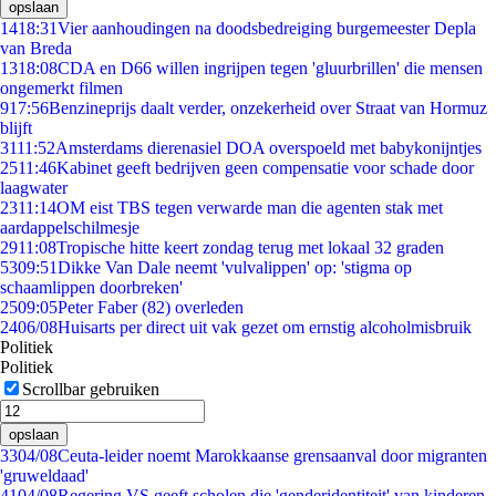
opslaan
14
18:31
Vier aanhoudingen na doodsbedreiging burgemeester Depla
van Breda
13
18:08
CDA en D66 willen ingrijpen tegen 'gluurbrillen' die mensen
ongemerkt filmen
9
17:56
Benzineprijs daalt verder, onzekerheid over Straat van Hormuz
blijft
31
11:52
Amsterdams dierenasiel DOA overspoeld met babykonijntjes
25
11:46
Kabinet geeft bedrijven geen compensatie voor schade door
laagwater
23
11:14
OM eist TBS tegen verwarde man die agenten stak met
aardappelschilmesje
29
11:08
Tropische hitte keert zondag terug met lokaal 32 graden
53
09:51
Dikke Van Dale neemt 'vulvalippen' op: 'stigma op
schaamlippen doorbreken'
25
09:05
Peter Faber (82) overleden
24
06/08
Huisarts per direct uit vak gezet om ernstig alcoholmisbruik
Politiek
Politiek
Scrollbar gebruiken
opslaan
33
04/08
Ceuta-leider noemt Marokkaanse grensaanval door migranten
'gruweldaad'
41
04/08
Regering VS geeft scholen die 'genderidentiteit' van kinderen