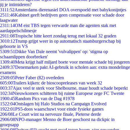
jij je intimideren?
31
11:52
Amsterdams dierenasiel DOA overspoeld met babykonijntjes
25
11:46
Kabinet geeft bedrijven geen compensatie voor schade door
laagwater
23
11:14
OM eist TBS tegen verwarde man die agenten stak met
aardappelschilmesje
29
11:08
Tropische hitte keert zondag terug met lokaal 32 graden
30
10:12
Trump grijpt weer in op automatisch staatsburgerschap bij
geboorte in VS
53
09:51
Dikke Van Dale neemt 'vulvalippen' op: 'stigma op
schaamlippen doorbreken'
13
09:40
Meta krijgt half miljard boete voor mentale schade bij jongeren
24
09:37
Denemarken pakt AI-gebruik in scholen aan: extra mondelinge
examens
25
09:05
Peter Faber (82) overleden
6
05:00
Trailers kijken: de bioscoopreleases van week 32
0
03:37
Ajax veel te sterk voor Shelbourne, maar houdt schade beperkt
1
02:34
Nieuwkomers schitteren bij ruime Europese zege FC Twente
19
00:45
Random Pics van de Dag #1978
15
22:04
Ontslagen bij Halo Studios na Campaign Evolved
19
22:01
PS5-doos waarschuwt voor einde fysieke games
2
06/08
Le Court wint na nerveuze finale, Pieterse derde
29
06/08
NPO-manager Menno de Boer geschorst na dickpic in
groepsapp
36
06/08
Duitser (93) crasht met quad tegen boom, vier gewonden