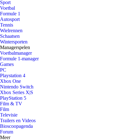
Sport
Voetbal
Formule 1
Autosport
Tennis
Wielrennen
Schaatsen
Wintersporten
Managerspelen
Voetbalmanager
Formule 1-manager
Games
PC
Playstation 4
Xbox One
Nintendo Switch
Xbox Series X|S
PlayStation 5
Film & TV
Film
Televisie
Trailers en Videos
Bioscoopagenda
Forum
Meer