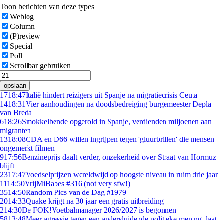
Toon berichten van deze types
Weblog
Column
(P)review
Special
Poll
Scrollbar gebruiken
opslaan
17
18:47
Italië hindert reizigers uit Spanje na migratiecrisis Ceuta
14
18:31
Vier aanhoudingen na doodsbedreiging burgemeester Depla
van Breda
6
18:26
Smokkelbende opgerold in Spanje, verdienden miljoenen aan
migranten
13
18:08
CDA en D66 willen ingrijpen tegen 'gluurbrillen' die mensen
ongemerkt filmen
9
17:56
Benzineprijs daalt verder, onzekerheid over Straat van Hormuz
blijft
23
17:47
Voedselprijzen wereldwijd op hoogste niveau in ruim drie jaar
11
14:50
VrijMiBabes #316 (not very sfw!)
35
14:50
Random Pics van de Dag #1979
20
14:33
Quake krijgt na 30 jaar een gratis uitbreiding
2
14:30
De FOK!Voetbalmanager 2026/2027 is begonnen
58
13:48
Meer agressie tegen een andersluidende politieke mening, laat