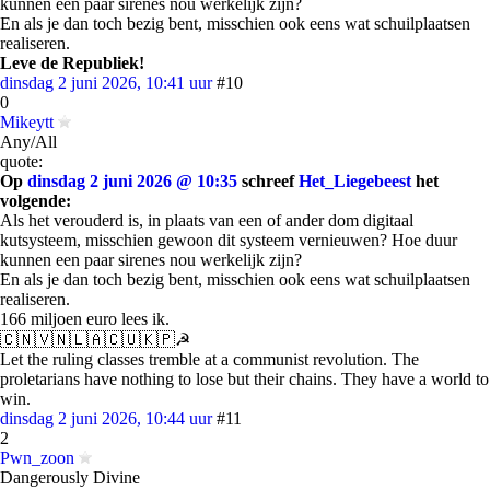
kunnen een paar sirenes nou werkelijk zijn?
En als je dan toch bezig bent, misschien ook eens wat schuilplaatsen
realiseren.
Leve de Republiek!
dinsdag 2 juni 2026, 10:41 uur
#10
0
Mikeytt
Any/All
quote:
Op
dinsdag 2 juni 2026 @ 10:35
schreef
Het_Liegebeest
het
volgende:
Als het verouderd is, in plaats van een of ander dom digitaal
kutsysteem, misschien gewoon dit systeem vernieuwen? Hoe duur
kunnen een paar sirenes nou werkelijk zijn?
En als je dan toch bezig bent, misschien ook eens wat schuilplaatsen
realiseren.
166 miljoen euro lees ik.
🇨🇳🇻🇳🇱🇦🇨🇺🇰🇵☭
Let the ruling classes tremble at a communist revolution. The
proletarians have nothing to lose but their chains. They have a world to
win.
dinsdag 2 juni 2026, 10:44 uur
#11
2
Pwn_zoon
Dangerously Divine