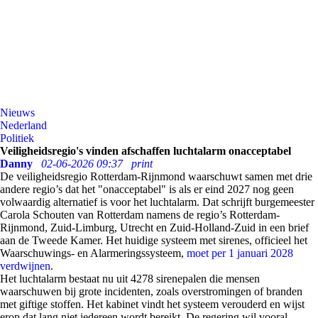
Nieuws
Nederland
Politiek
Veiligheidsregio's vinden afschaffen luchtalarm onacceptabel
Danny
02-06-2026 09:37
print
De veiligheidsregio Rotterdam-Rijnmond waarschuwt samen met drie
andere regio’s dat het "onacceptabel" is als er eind 2027 nog geen
volwaardig alternatief is voor het luchtalarm. Dat schrijft burgemeester
Carola Schouten van Rotterdam namens de regio’s Rotterdam-
Rijnmond, Zuid-Limburg, Utrecht en Zuid-Holland-Zuid in een brief
aan de Tweede Kamer. Het huidige systeem met sirenes, officieel het
Waarschuwings- en Alarmeringssysteem,
moet per 1 januari 2028
verdwijnen
.
Het luchtalarm bestaat nu uit 4278 sirenepalen die mensen
waarschuwen bij grote incidenten, zoals overstromingen of branden
met giftige stoffen. Het kabinet vindt het systeem verouderd en wijst
erop dat lang niet iedereen wordt bereikt. De regering wil vooral