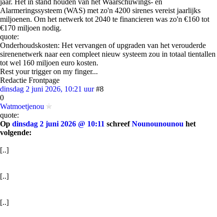
jaar. Het in stand houden van het Waarschuwings- en
Alarmeringssysteem (WAS) met zo'n 4200 sirenes vereist jaarlijks
miljoenen. Om het netwerk tot 2040 te financieren was zo'n €160 tot
€170 miljoen nodig.
quote:
Onderhoudskosten: Het vervangen of upgraden van het verouderde
sirenenetwerk naar een compleet nieuw systeem zou in totaal tientallen
tot wel 160 miljoen euro kosten.
Rest your trigger on my finger...
Redactie Frontpage
dinsdag 2 juni 2026, 10:21 uur
#8
0
Watmoetjenou
quote:
Op
dinsdag 2 juni 2026 @ 10:11
schreef
Nounounounou
het
volgende:
[..]
[..]
[..]