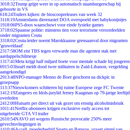
30
18:32
Trump grijpt weer in op automatisch staatsburgerschap bij
geboorte in VS
6
18:24
Trailers kijken: de bioscoopreleases van week 32
31
18:19
Amsterdams dierenasiel DOA overspoeld met babykonijntjes
19
18:06
PS5-doos waarschuwt voor einde fysieke games
37
18:02
Spaanse politie: minstens tien voor terrorisme veroordeelden
onder migranten Ceuta
33
18:02
Ceuta-leider noemt Marokkaanse grensaanval door migranten
'gruweldaad'
23
17:58
OM eist TBS tegen verwarde man die agenten stak met
aardappelschilmesje
13
17:41
Meta krijgt half miljard boete voor mentale schade bij jongeren
69
15:03
Israël meldt dood twee militairen in Zuid-Libanon, vergelding
aangekondigd
29
13:48
NPO-manager Menno de Boer geschorst na dickpic in
groepsapp
1
13:37
Nieuwkomers schitteren bij ruime Europese zege FC Twente
14
12:19
Zangeres en Idols-jurylid Jerney Kaagman op 79-jarige leeftijd
overleden
24
12:00
Huisarts per direct uit vak gezet om ernstig alcoholmisbruik
10
11:41
Netflix-abonnees krijgen exclusieve early access tot
uitgebreide GTA VI trailer
26
10:54
NAVO zet wegens Russische provocatie 250% meer
gevechtsvliegtuigen in
14
10:46
Accell, moederbedrijf Sparta en Batavus, vraagt uitstel van