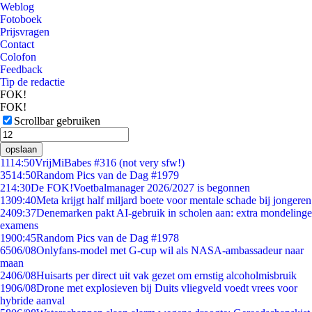
Weblog
Fotoboek
Prijsvragen
Contact
Colofon
Feedback
Tip de redactie
FOK!
FOK!
Scrollbar gebruiken
opslaan
11
14:50
VrijMiBabes #316 (not very sfw!)
35
14:50
Random Pics van de Dag #1979
2
14:30
De FOK!Voetbalmanager 2026/2027 is begonnen
13
09:40
Meta krijgt half miljard boete voor mentale schade bij jongeren
24
09:37
Denemarken pakt AI-gebruik in scholen aan: extra mondelinge
examens
19
00:45
Random Pics van de Dag #1978
65
06/08
Onlyfans-model met G-cup wil als NASA-ambassadeur naar
maan
24
06/08
Huisarts per direct uit vak gezet om ernstig alcoholmisbruik
19
06/08
Drone met explosieven bij Duits vliegveld voedt vrees voor
hybride aanval