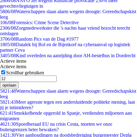
26
06/08
NAVO zet wegens Russische provocatie 250% meer
gevechtsvliegtuigen in
58
06/08
Waterschappen slaan alarm wegens droogte: Gereedschapskist
leeg
1
06/08
Forensics: Crime Scene Detective
23
06/08
Zorgmedewerkster die 's nachts haar vriend bezocht terecht
ontslagen
37
06/08
Random Pics van de Dag #1977
18
05/08
Datalek bij Bol en de Bijenkorf na cyberaanval op logistiek
partner Ceva
34
05/08
Kind overleden na aanrijding door AH-bestelbus in Dordrecht
Actieve items
Actieve items
Scrollbar gebruiken
opslaan
58
21:48
Waterschappen slaan alarm wegens droogte: Gereedschapskist
leeg
58
21:43
Meer agressie tegen een andersluidende politieke mening, laat
jij je intimideren?
6
21:41
Smokkelbende opgerold in Spanje, verdienden miljoenen aan
migranten
46
21:30
Spoedberaad EU na crisis Ceuta, moeten we onze
buitengrenzen beter bewaken?
14
21:30
Vier aanhoudingen na doodsbedreiging burgemeester Depla