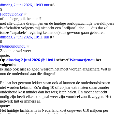
dinsdag 2 juni 2026, 10:03 uur
#6
5
FloppyDonky
of ..... begrijp ik het niet!?
met alle digitale dreigingen en de huidige oorlogszuchtige wereldlijders
is afschaffen volgens mij niet echt een "briljant" idee.. . . dus dat zal
(onze "capabele" regering kennende) dus gewoon gaan gebeuren.
dinsdag 2 juni 2026, 10:11 uur
#7
0
Nounounounou
Zo kan ie wel weer
quote:
Op
dinsdag 2 juni 2026 @ 10:01
schreef
Watmoetjenou
het
volgende:
Ik snap ook niet zo goed waarom het moet worden afgeschaft. Wat is
nou de onderhoud aan die dingen?
En laat het gewoon lekker staan ook al kunnen de onderhoudskosten
niet worden betaald. Zo'n ding 10 of 20 jaar extra laten staan zonder
onderhoud kost minder dan het weg laten halen. En mocht het echt
nodig zijn heeft elke extra paal weer zijn voordeel zou ik zeggen. Het
netwerk ligt er immers al.
quote:
Het huidige luchtalarm in Nederland kost ongeveer €10 miljoen per