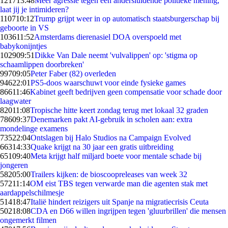
1217
13:48
Meer agressie tegen een andersluidende politieke mening,
laat jij je intimideren?
1107
10:12
Trump grijpt weer in op automatisch staatsburgerschap bij
geboorte in VS
1036
11:52
Amsterdams dierenasiel DOA overspoeld met
babykonijntjes
1029
09:51
Dikke Van Dale neemt 'vulvalippen' op: 'stigma op
schaamlippen doorbreken'
997
09:05
Peter Faber (82) overleden
946
22:01
PS5-doos waarschuwt voor einde fysieke games
866
11:46
Kabinet geeft bedrijven geen compensatie voor schade door
laagwater
820
11:08
Tropische hitte keert zondag terug met lokaal 32 graden
786
09:37
Denemarken pakt AI-gebruik in scholen aan: extra
mondelinge examens
735
22:04
Ontslagen bij Halo Studios na Campaign Evolved
663
14:33
Quake krijgt na 30 jaar een gratis uitbreiding
651
09:40
Meta krijgt half miljard boete voor mentale schade bij
jongeren
582
05:00
Trailers kijken: de bioscoopreleases van week 32
572
11:14
OM eist TBS tegen verwarde man die agenten stak met
aardappelschilmesje
514
18:47
Italië hindert reizigers uit Spanje na migratiecrisis Ceuta
502
18:08
CDA en D66 willen ingrijpen tegen 'gluurbrillen' die mensen
ongemerkt filmen