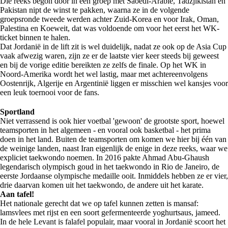
Die reeks begon door in een groep met Saoedi-Arabië, Tadzjikistan en
Pakistan nipt de winst te pakken, waarna ze in de volgende
groepsronde tweede werden achter Zuid-Korea en voor Irak, Oman,
Palestina en Koeweit, dat was voldoende om voor het eerst het WK-
ticket binnen te halen.
Dat Jordanië in de lift zit is wel duidelijk, nadat ze ook op de Asia Cup
vaak afwezig waren, zijn ze er de laatste vier keer steeds bij geweest
en bij de vorige editie bereikten ze zelfs de finale. Op het WK in
Noord-Amerika wordt het wel lastig, maar met achtereenvolgens
Oostenrijk, Algerije en Argentinië liggen er misschien wel kansjes voor
een leuk toernooi voor de fans.
Sportland
Niet verrassend is ook hier voetbal 'gewoon' de grootste sport, hoewel
teamsporten in het algemeen - en vooral ook basketbal - het prima
doen in het land. Buiten de teamsporten om komen we hier bij één van
de weinige landen, naast Iran eigenlijk de enige in deze reeks, waar we
expliciet taekwondo noemen. In 2016 pakte Ahmad Abu-Ghaush
legendarisch olympisch goud in het taekwondo in Rio de Janeiro, de
eerste Jordaanse olympische medaille ooit. Inmiddels hebben ze er vier,
drie daarvan komen uit het taekwondo, de andere uit het karate.
Aan tafel!
Het nationale gerecht dat we op tafel kunnen zetten is mansaf:
lamsvlees met rijst en een soort gefermenteerde yoghurtsaus, jameed.
In de hele Levant is falafel populair, maar vooral in Jordanië scoort het