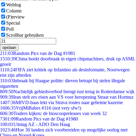
Weblog
Column
(P)review
Special
Poll
Scrollbar gebruiken
opslaan
2
11:03
Random Pics van de Dag #1981
15
10:39
China boekt doorbraak in eigen chipmachines, druk op ASML
groeit
11
10:24
FIFA ziet kritiek op Infantino als desinformatie, Noorwegen
eist zijn aftreden
3
10:03
Inbraak bij Haagse politie: dieven betrapt bij stelen illegale
sigaretten
8
09:50
Nachtelijk gebiedsverbod brengt rust terug in Rotterdamse wijk
9
09:39
Iran stelt zes eisen aan VS voor heropening Straat van Hormuz
14
07:36
MIVD-baas lekt via Strava routes naar geheime kazerne
16
06:35
VrijMiBabes #316 (not very sfw!)
6
06:30
Trailers kijken: de bioscoopreleases van week 32
73
01:09
Random Pics van de Dag #1980
1
00:01
Uitslag AZ - ADO Den Haag
10
23:46
Hoe 30 landen zich voorbereiden op mogelijke oorlog met
China en Noord-Korea