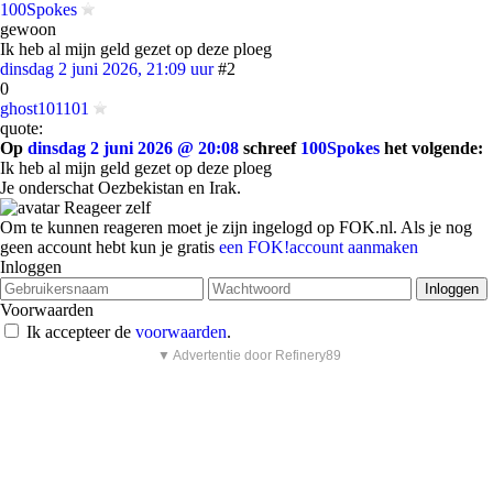
100Spokes
gewoon
Ik heb al mijn geld gezet op deze ploeg
dinsdag 2 juni 2026, 21:09 uur
#2
0
ghost101101
quote:
Op
dinsdag 2 juni 2026 @ 20:08
schreef
100Spokes
het volgende:
Ik heb al mijn geld gezet op deze ploeg
Je onderschat Oezbekistan en Irak.
Reageer zelf
Om te kunnen reageren moet je zijn ingelogd op FOK.nl. Als je nog
geen account hebt kun je gratis
een FOK!account aanmaken
Inloggen
Voorwaarden
Ik accepteer de
voorwaarden
.
▼ Advertentie door Refinery89