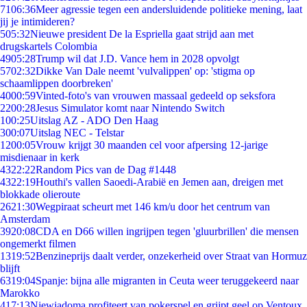
71
06:36
Meer agressie tegen een andersluidende politieke mening, laat
jij je intimideren?
5
05:32
Nieuwe president De la Espriella gaat strijd aan met
drugskartels Colombia
49
05:28
Trump wil dat J.D. Vance hem in 2028 opvolgt
57
02:32
Dikke Van Dale neemt 'vulvalippen' op: 'stigma op
schaamlippen doorbreken'
40
00:59
Vinted-foto's van vrouwen massaal gedeeld op seksfora
22
00:28
Jesus Simulator komt naar Nintendo Switch
1
00:25
Uitslag AZ - ADO Den Haag
3
00:07
Uitslag NEC - Telstar
12
00:05
Vrouw krijgt 30 maanden cel voor afpersing 12-jarige
misdienaar in kerk
43
22:22
Random Pics van de Dag #1448
43
22:19
Houthi's vallen Saoedi-Arabië en Jemen aan, dreigen met
blokkade olieroute
26
21:30
Wegpiraat scheurt met 146 km/u door het centrum van
Amsterdam
39
20:08
CDA en D66 willen ingrijpen tegen 'gluurbrillen' die mensen
ongemerkt filmen
13
19:52
Benzineprijs daalt verder, onzekerheid over Straat van Hormuz
blijft
63
19:04
Spanje: bijna alle migranten in Ceuta weer teruggekeerd naar
Marokko
4
17:13
Niewiadoma profiteert van pokerspel en grijpt geel op Ventoux