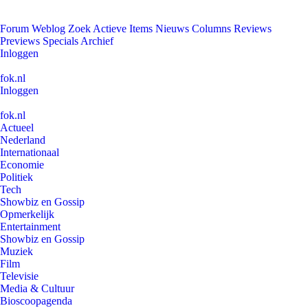
Forum
Weblog
Zoek
Actieve Items
Nieuws
Columns
Reviews
Previews
Specials
Archief
Inloggen
fok.nl
Inloggen
fok.nl
Actueel
Nederland
Internationaal
Economie
Politiek
Tech
Showbiz en Gossip
Opmerkelijk
Entertainment
Showbiz en Gossip
Muziek
Film
Televisie
Media & Cultuur
Bioscoopagenda