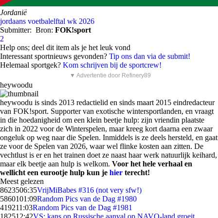
Jordanië
jordaans voetbalelftal
wk 2026
Submitter:
Bron:
FOK!sport
2
Help ons; deel dit item als je het leuk vond
Interessant sportnieuws gevonden?
Tip ons dan via de submit!
Helemaal sportgek?
Kom schrijven bij de sportcrew!
▼ Advertentie door Refinery89
heywoodu
heywoodu is sinds 2013 redactielid en sinds maart 2015 eindredacteur
van FOK!sport. Supporter van exotische wintersportlanden, en vraagt
in die hoedanigheid om een klein beetje hulp: zijn vriendin plaatste
zich in 2022 voor de Winterspelen, maar kreeg kort daarna een zwaar
ongeluk op weg naar die Spelen. Inmiddels is ze deels hersteld, en gaat
ze voor de Spelen van 2026, waar wel flinke kosten aan zitten. De
vechtlust is er en het trainen doet ze naast haar werk natuurlijk keihard,
maar elk beetje aan hulp is welkom.
Voor het hele verhaal en
wellicht een eurootje hulp kun je
hier
terecht!
Meest gelezen
86235
06:35
VrijMiBabes #316 (not very sfw!)
58601
01:09
Random Pics van de Dag #1980
4192
11:03
Random Pics van de Dag #1981
1825
12:42
VS: kans op Russische aanval op NAVO-land groeit,