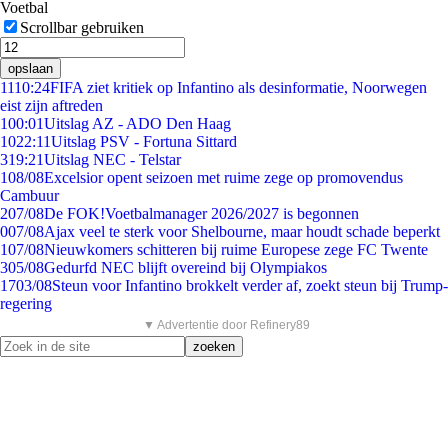
Voetbal
Scrollbar gebruiken
opslaan
11
10:24
FIFA ziet kritiek op Infantino als desinformatie, Noorwegen
eist zijn aftreden
1
00:01
Uitslag AZ - ADO Den Haag
10
22:11
Uitslag PSV - Fortuna Sittard
3
19:21
Uitslag NEC - Telstar
1
08/08
Excelsior opent seizoen met ruime zege op promovendus
Cambuur
2
07/08
De FOK!Voetbalmanager 2026/2027 is begonnen
0
07/08
Ajax veel te sterk voor Shelbourne, maar houdt schade beperkt
1
07/08
Nieuwkomers schitteren bij ruime Europese zege FC Twente
3
05/08
Gedurfd NEC blijft overeind bij Olympiakos
17
03/08
Steun voor Infantino brokkelt verder af, zoekt steun bij Trump-
regering
▼ Advertentie door Refinery89