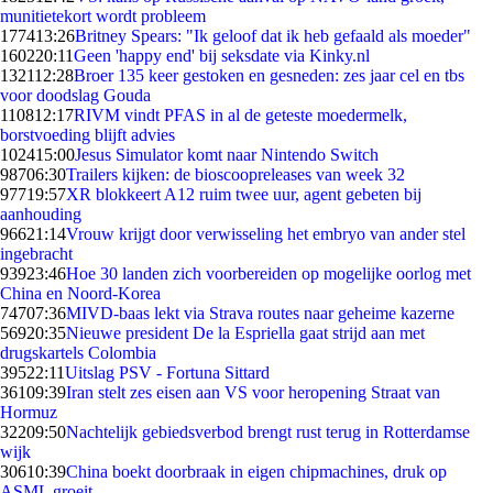
munitietekort wordt probleem
1774
13:26
Britney Spears: "Ik geloof dat ik heb gefaald als moeder"
1602
20:11
Geen 'happy end' bij seksdate via Kinky.nl
1321
12:28
Broer 135 keer gestoken en gesneden: zes jaar cel en tbs
voor doodslag Gouda
1108
12:17
RIVM vindt PFAS in al de geteste moedermelk,
borstvoeding blijft advies
1024
15:00
Jesus Simulator komt naar Nintendo Switch
987
06:30
Trailers kijken: de bioscoopreleases van week 32
977
19:57
XR blokkeert A12 ruim twee uur, agent gebeten bij
aanhouding
966
21:14
Vrouw krijgt door verwisseling het embryo van ander stel
ingebracht
939
23:46
Hoe 30 landen zich voorbereiden op mogelijke oorlog met
China en Noord-Korea
747
07:36
MIVD-baas lekt via Strava routes naar geheime kazerne
569
20:35
Nieuwe president De la Espriella gaat strijd aan met
drugskartels Colombia
395
22:11
Uitslag PSV - Fortuna Sittard
361
09:39
Iran stelt zes eisen aan VS voor heropening Straat van
Hormuz
322
09:50
Nachtelijk gebiedsverbod brengt rust terug in Rotterdamse
wijk
306
10:39
China boekt doorbraak in eigen chipmachines, druk op
ASML groeit