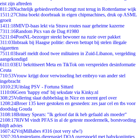
eist zijn aftreden
8
11:28
Nachtelijk gebiedsverbod brengt rust terug in Rotterdamse wijk
15
11:27
China boekt doorbraak in eigen chipmachines, druk op ASML
groeit
14
11:18
MIVD-baas lekt via Strava routes naar geheime kazerne
73
11:16
Random Pics van de Dag #1980
52
11:04
PostNL-bezorger steekt bewoner na ruzie over pakket
3
11:03
Inbraak bij Haagse politie: dieven betrapt bij stelen illegale
sigaretten
75
11:03
Israël meldt dood twee militairen in Zuid-Libanon, vergelding
aangekondigd
61
11:03
EU bekritiseert Meta en TikTok om verspreiden desinformatie
Ceuta
7
10:53
Vrouw krijgt door verwisseling het embryo van ander stel
ingebracht
10
10:23
Uitslag PSV - Fortuna Sittard
11
10:06
Geen 'happy end' bij seksdate via Kinky.nl
3
08:25
Vollering slaat dubbelslag in Nice en neemt geel over
12
08:24
Broer 135 keer gestoken en gesneden: zes jaar cel en tbs voor
doodslag Gouda
31
08:18
Britney Spears: "Ik geloof dat ik heb gefaald als moeder"
21
08:17
RIVM vindt PFAS in al de geteste moedermelk, borstvoeding
blijft advies
16
07:42
VrijMiBabes #316 (not very sfw!)
32
07:20
Amsterdams dierenasiel DOA overspoeld met babykonijntjes