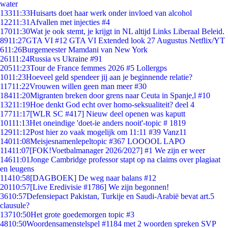
water
133
11:33
Huisarts doet haar werk onder invloed van alcohol
122
11:31
Afvallen met injecties #4
170
11:30
Wat je ook stemt, je krijgt in NL altijd Links Liberaal Beleid.
89
11:27
GTA VI #12 GTA VI Extended look 27 Augustus Netflix/YT
6
11:26
Burgemeester Mamdani van New York
261
11:24
Russia vs Ukraine #91
205
11:23
Tour de France femmes 2026 #5 Lollergps
10
11:23
Hoeveel geld spendeer jij aan je beginnende relatie?
117
11:22
Vrouwen willen geen man meer #30
184
11:20
Migranten breken door grens naar Ceuta in Spanje,l #10
132
11:19
Hoe denkt God echt over homo-seksualiteit? deel 4
177
11:17
[WLR SC #417] Nieuw deel openen was kaputt
101
11:13
Het oneindige 'doet-ie anders nooit'-topic # 1819
129
11:12
Post hier zo vaak mogelijk om 11:11 #39 Vanz11
140
11:08
Meisjesnamenlepeltopic #367 LOOOOL LAPO
114
11:07
[FOK!Voetbalmanager 2026/2027] #1 We zijn er weer
146
11:01
Jonge Cambridge professor stapt op na claims over plagiaat
en leugens
114
10:58
[DAGBOEK] De weg naar balans #12
201
10:57
[Live Eredivisie #1786] We zijn begonnen!
36
10:57
Defensiepact Pakistan, Turkije en Saudi-Arabië bevat art.5
clausule?
137
10:50
Het grote goedemorgen topic #3
48
10:50
Woordensamenstelspel #1184 met 2 woorden spreken SVP