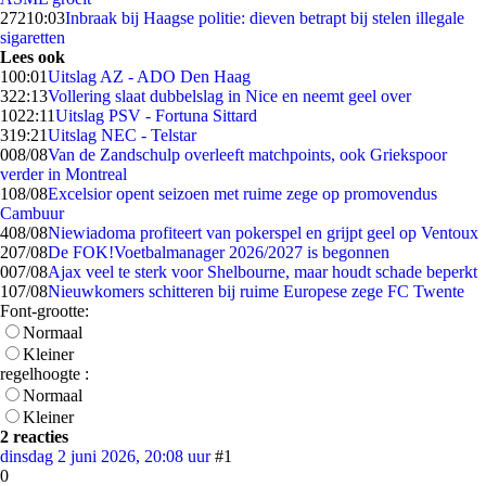
272
10:03
Inbraak bij Haagse politie: dieven betrapt bij stelen illegale
sigaretten
Lees ook
1
00:01
Uitslag AZ - ADO Den Haag
3
22:13
Vollering slaat dubbelslag in Nice en neemt geel over
10
22:11
Uitslag PSV - Fortuna Sittard
3
19:21
Uitslag NEC - Telstar
0
08/08
Van de Zandschulp overleeft matchpoints, ook Griekspoor
verder in Montreal
1
08/08
Excelsior opent seizoen met ruime zege op promovendus
Cambuur
4
08/08
Niewiadoma profiteert van pokerspel en grijpt geel op Ventoux
2
07/08
De FOK!Voetbalmanager 2026/2027 is begonnen
0
07/08
Ajax veel te sterk voor Shelbourne, maar houdt schade beperkt
1
07/08
Nieuwkomers schitteren bij ruime Europese zege FC Twente
Font-grootte:
Normaal
Kleiner
regelhoogte :
Normaal
Kleiner
2 reacties
dinsdag 2 juni 2026, 20:08 uur
#1
0