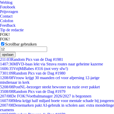
Weblog
Fotoboek
Prijsvragen
Contact
Colofon
Feedback
Tip de redactie
FOK!
FOK!
Scrollbar gebruiken
opslaan
2
11:03
Random Pics van de Dag #1981
14
07:36
MIVD-baas lekt via Strava routes naar geheime kazerne
16
06:35
VrijMiBabes #316 (not very sfw!)
73
01:09
Random Pics van de Dag #1980
12
08/08
Vrouw krijgt 30 maanden cel voor afpersing 12-jarige
misdienaar in kerk
52
08/08
PostNL-bezorger steekt bewoner na ruzie over pakket
35
08/08
Random Pics van de Dag #1979
2
07/08
De FOK!Voetbalmanager 2026/2027 is begonnen
16
07/08
Meta krijgt half miljard boete voor mentale schade bij jongeren
20
07/08
Denemarken pakt AI-gebruik in scholen aan: extra mondelinge
examens