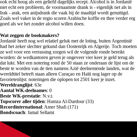
ook echt hoog als een geliefd dagelijks recept. Alcohol is in Jordanië
niet echt een probleem, de voornaamste drank is - eigenlijk net als in
Irak - arak, een anijsdrank die vaak bij de maaltijd wordt genuttigd.
Zoals wel vaker in de regio scoren Arabische koffie en thee verder erg
goed als we het zonder alcohol willen doen.
Wat zeggen de bookmakers?
Jordanië heeft nog wel relatief geluk met de loting, buiten Argentinië
had het zeker slechter gekund dan Oostenrijk en Algerije. Toch moeten
ze wel voor een verrassing zorgen wil de volgende ronde bereikt
worden: de wedkantoren geven je ongeveer vier keer je geld terug als
dat lukt. Met een notering rond de 50 staan ze onderaan de lijst om de
beste te worden van de tien namens Azië deelnemende landen, wat de
wereldtitel betreft staan alleen Curaçao en Haïti nog lager op de
favorietenlijst: noteringen die oplopen tot 2501 keer je inzet.
Wereldranglijst
: 63e
Aantal WK-deelnames
: 0
Beste WK-prestatie
: N.v.t.
Topscorer aller tijden
: Hamza Al-Dardour (33)
Recordinternational
: Amer Shafi (171)
Bondscoach
: Jamal Sellami