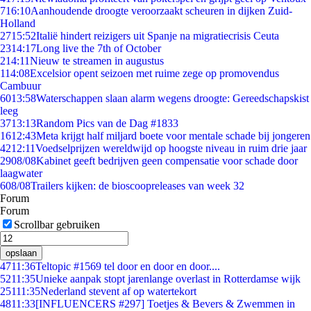
7
16:10
Aanhoudende droogte veroorzaakt scheuren in dijken Zuid-
Holland
27
15:52
Italië hindert reizigers uit Spanje na migratiecrisis Ceuta
23
14:17
Long live the 7th of October
2
14:11
Nieuw te streamen in augustus
1
14:08
Excelsior opent seizoen met ruime zege op promovendus
Cambuur
60
13:58
Waterschappen slaan alarm wegens droogte: Gereedschapskist
leeg
37
13:13
Random Pics van de Dag #1833
16
12:43
Meta krijgt half miljard boete voor mentale schade bij jongeren
42
12:11
Voedselprijzen wereldwijd op hoogste niveau in ruim drie jaar
29
08/08
Kabinet geeft bedrijven geen compensatie voor schade door
laagwater
6
08/08
Trailers kijken: de bioscoopreleases van week 32
Forum
Forum
Scrollbar gebruiken
opslaan
47
11:36
Teltopic #1569 tel door en door en door....
52
11:35
Unieke aanpak stopt jarenlange overlast in Rotterdamse wijk
251
11:35
Nederland stevent af op watertekort
48
11:33
[INFLUENCERS #297] Toetjes & Bevers & Zwemmen in