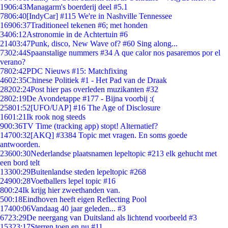
19
06:43
Managarm's boerderij deel #5.1
78
06:40
[IndyCar] #115 We're in Nashville Tennessee
169
06:37
Traditioneel tekenen #6; met honden
34
06:12
Astronomie in de Achtertuin #6
214
03:47
Punk, disco, New Wave of? #60 Sing along...
73
02:44
Spaanstalige nummers #34 A que calor nos pasaremos por el
verano?
78
02:42
PDC Nieuws #15: Matchfixing
46
02:35
Chinese Politiek #1 - Het Pad van de Draak
282
02:24
Post hier pas overleden muzikanten #32
28
02:19
De Avondetappe #177 - Bijna voorbij :(
258
01:52
[UFO/UAP] #16 The Age of Disclosure
16
01:21
Ik rook nog steeds
9
00:36
TV Time (tracking app) stopt! Alternatief?
147
00:32
[AKQ] #3384 Topic met vragen. En soms goede
antwoorden.
236
00:30
Nederlandse plaatsnamen lepeltopic #213 elk gehucht met
een bord telt
133
00:29
Buitenlandse steden lepeltopic #268
249
00:28
Voetballers lepel topic #16
8
00:24
Ik krijg hier zweethanden van.
5
00:18
Eindhoven heeft eigen Reflecting Pool
174
00:06
Vandaag 40 jaar geleden... #3
67
23:29
De neergang van Duitsland als lichtend voorbeeld #3
153
23:17
Sterren toen en nu #11