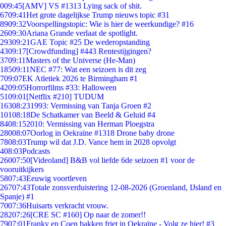
0
09:45
[AMV] VS #1313 Lying sack of shit.
67
09:41
Het grote dagelijkse Trump nieuws topic #31
89
09:32
Voorspellingstopic: Wie is hier de weerkundige? #16
26
09:30
Ariana Grande verlaat de spotlight.
293
09:21
GAE Topic #25 De wederopstanding
43
09:17
[Crowdfunding] #443 Rentestijgingen?
37
09:11
Masters of the Universe (He-Man)
185
09:11
NEC #77: Wat een seizoen is dit zeg
7
09:07
EK Atletiek 2026 te Birmingham #1
42
09:05
Horrorfilms #33: Halloween
51
09:01
[Netflix #210] TUDUM
163
08:23
1993: Vermissing van Tanja Groen #2
101
08:18
De Schatkamer van Beeld & Geluid #4
84
08:15
2010: Vermissing van Herman Ploegstra
280
08:07
Oorlog in Oekraïne #1318 Drone baby drone
78
08:03
Trump wil dat J.D. Vance hem in 2028 opvolgt
4
08:03
Podcasts
260
07:50
[Videoland] B&B vol liefde 6de seizoen #1 voor de
vooruitkijkers
58
07:43
Eeuwig voortleven
267
07:43
Totale zonsverduistering 12-08-2026 (Groenland, IJsland en
Spanje) #1
70
07:36
Huisarts verkracht vrouw.
282
07:26
[CRE SC #160] Op naar de zomer!!
79
07:01
Franky en Coen bakken friet in Oekraïne - Volg ze hier! #3