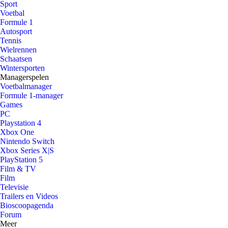
Sport
Voetbal
Formule 1
Autosport
Tennis
Wielrennen
Schaatsen
Wintersporten
Managerspelen
Voetbalmanager
Formule 1-manager
Games
PC
Playstation 4
Xbox One
Nintendo Switch
Xbox Series X|S
PlayStation 5
Film & TV
Film
Televisie
Trailers en Videos
Bioscoopagenda
Forum
Meer