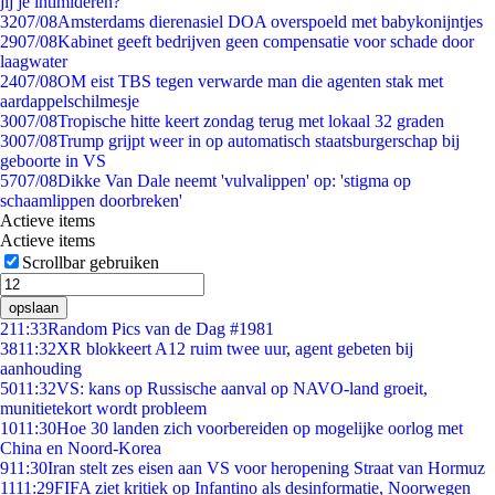
jij je intimideren?
32
07/08
Amsterdams dierenasiel DOA overspoeld met babykonijntjes
29
07/08
Kabinet geeft bedrijven geen compensatie voor schade door
laagwater
24
07/08
OM eist TBS tegen verwarde man die agenten stak met
aardappelschilmesje
30
07/08
Tropische hitte keert zondag terug met lokaal 32 graden
30
07/08
Trump grijpt weer in op automatisch staatsburgerschap bij
geboorte in VS
57
07/08
Dikke Van Dale neemt 'vulvalippen' op: 'stigma op
schaamlippen doorbreken'
Actieve items
Actieve items
Scrollbar gebruiken
opslaan
2
11:33
Random Pics van de Dag #1981
38
11:32
XR blokkeert A12 ruim twee uur, agent gebeten bij
aanhouding
50
11:32
VS: kans op Russische aanval op NAVO-land groeit,
munitietekort wordt probleem
10
11:30
Hoe 30 landen zich voorbereiden op mogelijke oorlog met
China en Noord-Korea
9
11:30
Iran stelt zes eisen aan VS voor heropening Straat van Hormuz
11
11:29
FIFA ziet kritiek op Infantino als desinformatie, Noorwegen