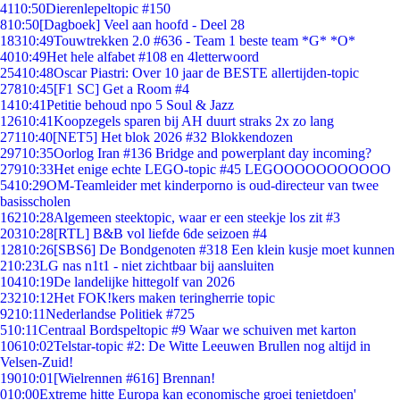
41
10:50
Dierenlepeltopic #150
8
10:50
[Dagboek] Veel aan hoofd - Deel 28
183
10:49
Touwtrekken 2.0 #636 - Team 1 beste team *G* *O*
40
10:49
Het hele alfabet #108 en 4letterwoord
254
10:48
Oscar Piastri: Over 10 jaar de BESTE allertijden-topic
278
10:45
[F1 SC] Get a Room #4
14
10:41
Petitie behoud npo 5 Soul & Jazz
126
10:41
Koopzegels sparen bij AH duurt straks 2x zo lang
271
10:40
[NET5] Het blok 2026 #32 Blokkendozen
297
10:35
Oorlog Iran #136 Bridge and powerplant day incoming?
279
10:33
Het enige echte LEGO-topic #45 LEGOOOOOOOOOOO
54
10:29
OM-Teamleider met kinderporno is oud-directeur van twee
basisscholen
162
10:28
Algemeen steektopic, waar er een steekje los zit #3
203
10:28
[RTL] B&B vol liefde 6de seizoen #4
128
10:26
[SBS6] De Bondgenoten #318 Een klein kusje moet kunnen
2
10:23
LG nas n1t1 - niet zichtbaar bij aansluiten
104
10:19
De landelijke hittegolf van 2026
232
10:12
Het FOK!kers maken teringherrie topic
92
10:11
Nederlandse Politiek #725
5
10:11
Centraal Bordspeltopic #9 Waar we schuiven met karton
106
10:02
Telstar-topic #2: De Witte Leeuwen Brullen nog altijd in
Velsen-Zuid!
190
10:01
[Wielrennen #616] Brennan!
0
10:00
Extreme hitte Europa kan economische groei tenietdoen'