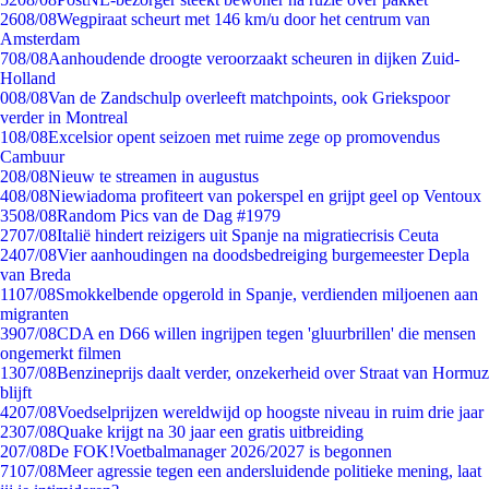
26
08/08
Wegpiraat scheurt met 146 km/u door het centrum van
Amsterdam
7
08/08
Aanhoudende droogte veroorzaakt scheuren in dijken Zuid-
Holland
0
08/08
Van de Zandschulp overleeft matchpoints, ook Griekspoor
verder in Montreal
1
08/08
Excelsior opent seizoen met ruime zege op promovendus
Cambuur
2
08/08
Nieuw te streamen in augustus
4
08/08
Niewiadoma profiteert van pokerspel en grijpt geel op Ventoux
35
08/08
Random Pics van de Dag #1979
27
07/08
Italië hindert reizigers uit Spanje na migratiecrisis Ceuta
24
07/08
Vier aanhoudingen na doodsbedreiging burgemeester Depla
van Breda
11
07/08
Smokkelbende opgerold in Spanje, verdienden miljoenen aan
migranten
39
07/08
CDA en D66 willen ingrijpen tegen 'gluurbrillen' die mensen
ongemerkt filmen
13
07/08
Benzineprijs daalt verder, onzekerheid over Straat van Hormuz
blijft
42
07/08
Voedselprijzen wereldwijd op hoogste niveau in ruim drie jaar
23
07/08
Quake krijgt na 30 jaar een gratis uitbreiding
2
07/08
De FOK!Voetbalmanager 2026/2027 is begonnen
71
07/08
Meer agressie tegen een andersluidende politieke mening, laat