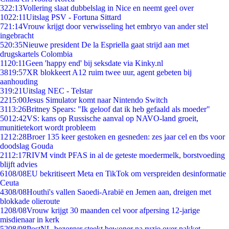
3
22:13
Vollering slaat dubbelslag in Nice en neemt geel over
10
22:11
Uitslag PSV - Fortuna Sittard
7
21:14
Vrouw krijgt door verwisseling het embryo van ander stel
ingebracht
5
20:35
Nieuwe president De la Espriella gaat strijd aan met
drugskartels Colombia
11
20:11
Geen 'happy end' bij seksdate via Kinky.nl
38
19:57
XR blokkeert A12 ruim twee uur, agent gebeten bij
aanhouding
3
19:21
Uitslag NEC - Telstar
22
15:00
Jesus Simulator komt naar Nintendo Switch
31
13:26
Britney Spears: "Ik geloof dat ik heb gefaald als moeder"
50
12:42
VS: kans op Russische aanval op NAVO-land groeit,
munitietekort wordt probleem
12
12:28
Broer 135 keer gestoken en gesneden: zes jaar cel en tbs voor
doodslag Gouda
21
12:17
RIVM vindt PFAS in al de geteste moedermelk, borstvoeding
blijft advies
61
08/08
EU bekritiseert Meta en TikTok om verspreiden desinformatie
Ceuta
43
08/08
Houthi's vallen Saoedi-Arabië en Jemen aan, dreigen met
blokkade olieroute
12
08/08
Vrouw krijgt 30 maanden cel voor afpersing 12-jarige
misdienaar in kerk
52
08/08
PostNL-bezorger steekt bewoner na ruzie over pakket