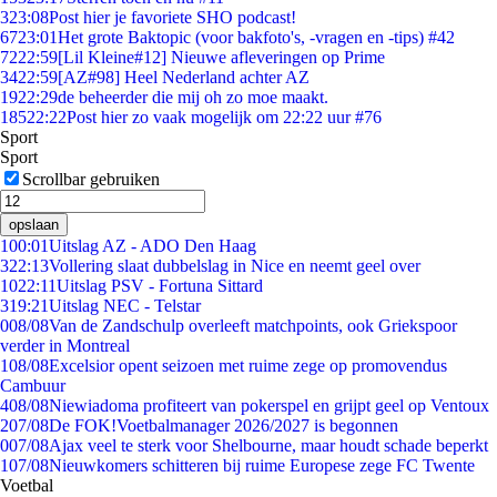
3
23:08
Post hier je favoriete SHO podcast!
67
23:01
Het grote Baktopic (voor bakfoto's, -vragen en -tips) #42
72
22:59
[Lil Kleine#12] Nieuwe afleveringen op Prime
34
22:59
[AZ#98] Heel Nederland achter AZ
19
22:29
de beheerder die mij oh zo moe maakt.
185
22:22
Post hier zo vaak mogelijk om 22:22 uur #76
Sport
Sport
Scrollbar gebruiken
opslaan
1
00:01
Uitslag AZ - ADO Den Haag
3
22:13
Vollering slaat dubbelslag in Nice en neemt geel over
10
22:11
Uitslag PSV - Fortuna Sittard
3
19:21
Uitslag NEC - Telstar
0
08/08
Van de Zandschulp overleeft matchpoints, ook Griekspoor
verder in Montreal
1
08/08
Excelsior opent seizoen met ruime zege op promovendus
Cambuur
4
08/08
Niewiadoma profiteert van pokerspel en grijpt geel op Ventoux
2
07/08
De FOK!Voetbalmanager 2026/2027 is begonnen
0
07/08
Ajax veel te sterk voor Shelbourne, maar houdt schade beperkt
1
07/08
Nieuwkomers schitteren bij ruime Europese zege FC Twente
Voetbal