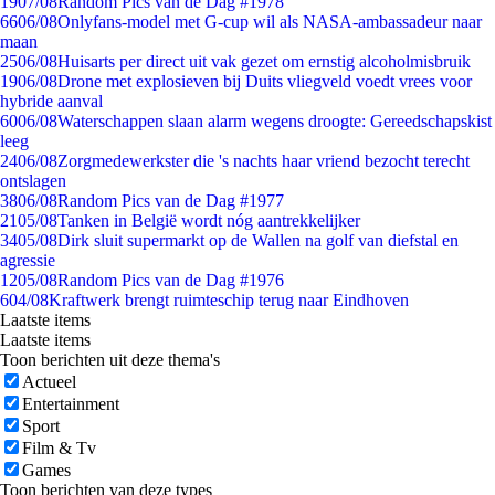
19
07/08
Random Pics van de Dag #1978
66
06/08
Onlyfans-model met G-cup wil als NASA-ambassadeur naar
maan
25
06/08
Huisarts per direct uit vak gezet om ernstig alcoholmisbruik
19
06/08
Drone met explosieven bij Duits vliegveld voedt vrees voor
hybride aanval
60
06/08
Waterschappen slaan alarm wegens droogte: Gereedschapskist
leeg
24
06/08
Zorgmedewerkster die 's nachts haar vriend bezocht terecht
ontslagen
38
06/08
Random Pics van de Dag #1977
21
05/08
Tanken in België wordt nóg aantrekkelijker
34
05/08
Dirk sluit supermarkt op de Wallen na golf van diefstal en
agressie
12
05/08
Random Pics van de Dag #1976
6
04/08
Kraftwerk brengt ruimteschip terug naar Eindhoven
Laatste items
Laatste items
Toon berichten uit deze thema's
Actueel
Entertainment
Sport
Film & Tv
Games
Toon berichten van deze types