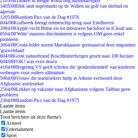
21
05/08
Tanken in België wordt nóg aantrekkelijker
34
05/08
Dirk sluit supermarkt op de Wallen na golf van diefstal en
agressie
12
05/08
Random Pics van de Dag #1976
6
04/08
Kraftwerk brengt ruimteschip terug naar Eindhoven
20
04/08
Apple vecht Britse eis tot inbouwen backdoor in iCloud aan
85
04/08
'Witte' mannen discrimineren is volgens OM geen enkel
probleem
30
04/08
Ceuta-leider noemt Marokkaanse grensaanval door migranten
'gruweldaad'
6
04/08
Grote natuurbrand Boschhuizerbergen groeit naar 100 hectare
6
04/08
FOK! was even down
41
04/08
Regering VS geeft scholen die 'genderidentiteit' van kinderen
verbergen voor ouders ultimatum
59
04/08
Vrouw die asielzoekers hielp in Athene vermoord door
Afghaanse asielzoeker
25
04/08
Lekker op vakantie naar Afghanistan volgens Taliban geen
probleem
23
04/08
Random Pics van de Dag #1975
Laatste items
Laatste items
Toon berichten uit deze thema's
Actueel
Entertainment
Sport