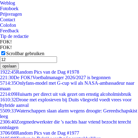
Weblog
Fotoboek
Prijsvragen
Contact
Colofon
Feedback
Tip de redactie
FOK!
FOK!
Scrollbar gebruiken
opslaan
19
22:45
Random Pics van de Dag #1978
2
21:30
De FOK!Voetbalmanager 2026/2027 is begonnen
57
14:35
Onlyfans-model met G-cup wil als NASA-ambassadeur naar
maan
22
14:09
Huisarts per direct uit vak gezet om ernstig alcoholmisbruik
16
10:32
Drone met explosieven bij Duits vliegveld voedt vrees voor
hybride aanval
55
09:33
Waterschappen slaan alarm wegens droogte: Gereedschapskist
leeg
23
06:40
Zorgmedewerkster die 's nachts haar vriend bezocht terecht
ontslagen
37
06/08
Random Pics van de Dag #1977