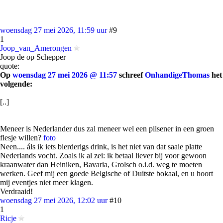
woensdag 27 mei 2026, 11:59 uur
#9
1
Joop_van_Amerongen
Joop de op Schepper
quote:
Op
woensdag 27 mei 2026 @ 11:57
schreef
OnhandigeThomas
het
volgende:
[..]
Meneer is Nederlander dus zal meneer wel een pilsener in een groen
flesje willen?
foto
Neen.... áls ik iets bierderigs drink, is het niet van dat saaie platte
Nederlands vocht. Zoals ik al zei: ik betaal liever bij voor gewoon
kraanwater dan Heiniken, Bavaria, Grolsch o.i.d. weg te moeten
werken. Geef mij een goede Belgische of Duitste bokaal, en u hoort
mij eventjes niet meer klagen.
Verdraaid!
woensdag 27 mei 2026, 12:02 uur
#10
1
Ricje