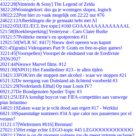
43
22:28
[Nintendo & Sony] The Legend of Zelda
38
22:28
Woningtekort: dus ga je woningen slopen, logisch
180
22:22
Post hier zo vaak mogelijk om 22:22 uur #76
246
22:12
Afbeeldingen die je gemaakt hebt met AI
216
22:05
[UEL/ECL live topic] #160 GOAAAAAAAAAAAAAL
5
21:58
[Boekbespreking] Yesteryear - Caro Claire Burke
193
21:57
Politieke meme's en spotprenten #11
129
21:50
[WLR SC #417] Nieuw deel openen was kaputt
8
21:45
[gratis] Videogames Part 9: Gratis en free-to-play games!
32
21:45
[Voorspellen] Voorspel de eindstand van de Eredivisie
2026/2027
20
21:44
Nieuwe Marvel films. #12
99
21:39
[NPO1] Het Familiediner #23 - te allen tijden
134
21:33
FOK!ers die stoppen met alcohol - waar we stoppen #21
65
21:32
De neergang van Duitsland als lichtend voorbeeld #3
123
21:29
[Nederlands Elftal] Op naar Louis IV?
69
21:27
De Bondgenoten Spoiler Topic #3
83
21:25
UEFA kondigt boycot van FIFA-competities aan vanwege
plan Infantino
140
21:19
Zaken waar je je echt dood aan ergert #17 - Werklui
68
21:18
Spaanstalige nummers #34 A que calor nos pasaremos por el
verano?
111
21:17
[Wielrennen #616] Brennan!
270
21:15
Het enige echte LEGO-topic #45 LEGOOOOOOOOOOO
169
21:13
Wat is op dit moment volgens jou de meest irritante reclame?