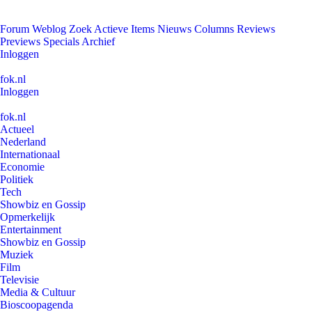
Forum
Weblog
Zoek
Actieve Items
Nieuws
Columns
Reviews
Previews
Specials
Archief
Inloggen
fok.nl
Inloggen
fok.nl
Actueel
Nederland
Internationaal
Economie
Politiek
Tech
Showbiz en Gossip
Opmerkelijk
Entertainment
Showbiz en Gossip
Muziek
Film
Televisie
Media & Cultuur
Bioscoopagenda