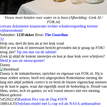
Vrouw moet betalen voor water en is boos (Afbeelding: Grok AI /
FOK.nl)
corvara
dolomieten
kraanwater
rechter
schadevergoeding
toeriste
vijfsterrenhotel
Submitter:
123Fokker
Bron:
The Guardian
32
Help ons; deel dit item als je het leuk vond
Heb je een leuk of interessant bericht gevonden dat je graag op FOK!
terug ziet?
Tip ons dan via de submit!
Zoek jij altijd de leukste nieuwtjes en kun je daar leuk over schrijven?
Meld je aan als nieuwsposter!
Danny
Danny is de initiatiefnemer, oprichter en eigenaar van FOK.nl. Hij is
maar zelden serieus, heeft een uitgesproken Rotterdamse mening die
lang niet altijd politiek correct is en bezit de bizarre eigenschap mensen
op de kast te jagen, waar dat eigenlijk nooit de bedoeling is. Houdt van
films, series, tech en gamen, en wil vooral nieuws met een mening.
Meest gelezen
54529
22:45
Random Pics van de Dag #1978
1886
14:35
Onlyfans-model met G-cup wil als NASA-ambassadeur