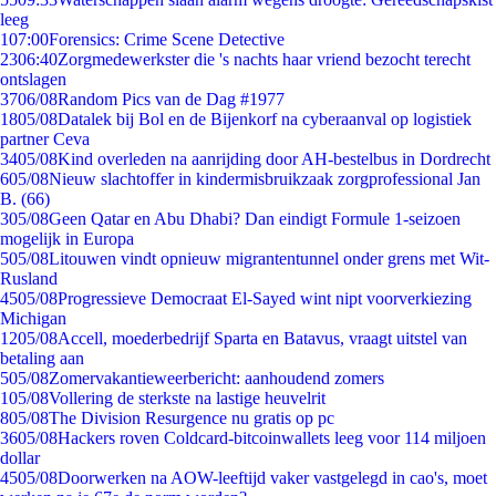
leeg
1
07:00
Forensics: Crime Scene Detective
23
06:40
Zorgmedewerkster die 's nachts haar vriend bezocht terecht
ontslagen
37
06/08
Random Pics van de Dag #1977
18
05/08
Datalek bij Bol en de Bijenkorf na cyberaanval op logistiek
partner Ceva
34
05/08
Kind overleden na aanrijding door AH-bestelbus in Dordrecht
6
05/08
Nieuw slachtoffer in kindermisbruikzaak zorgprofessional Jan
B. (66)
3
05/08
Geen Qatar en Abu Dhabi? Dan eindigt Formule 1-seizoen
mogelijk in Europa
5
05/08
Litouwen vindt opnieuw migrantentunnel onder grens met Wit-
Rusland
45
05/08
Progressieve Democraat El-Sayed wint nipt voorverkiezing
Michigan
12
05/08
Accell, moederbedrijf Sparta en Batavus, vraagt uitstel van
betaling aan
5
05/08
Zomervakantieweerbericht: aanhoudend zomers
1
05/08
Vollering de sterkste na lastige heuvelrit
8
05/08
The Division Resurgence nu gratis op pc
36
05/08
Hackers roven Coldcard-bitcoinwallets leeg voor 114 miljoen
dollar
45
05/08
Doorwerken na AOW-leeftijd vaker vastgelegd in cao's, moet