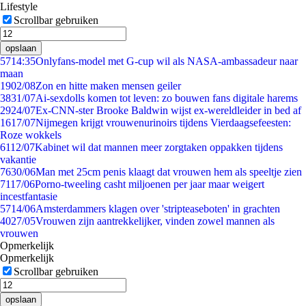
Lifestyle
Scrollbar gebruiken
opslaan
57
14:35
Onlyfans-model met G-cup wil als NASA-ambassadeur naar
maan
19
02/08
Zon en hitte maken mensen geiler
38
31/07
Ai-sexdolls komen tot leven: zo bouwen fans digitale harems
29
24/07
Ex-CNN-ster Brooke Baldwin wijst ex-wereldleider in bed af
16
17/07
Nijmegen krijgt vrouwenurinoirs tijdens Vierdaagsefeesten:
Roze wokkels
61
12/07
Kabinet wil dat mannen meer zorgtaken oppakken tijdens
vakantie
76
30/06
Man met 25cm penis klaagt dat vrouwen hem als speeltje zien
71
17/06
Porno-tweeling casht miljoenen per jaar maar weigert
incestfantasie
57
14/06
Amsterdammers klagen over 'stripteaseboten' in grachten
40
27/05
Vrouwen zijn aantrekkelijker, vinden zowel mannen als
vrouwen
Opmerkelijk
Opmerkelijk
Scrollbar gebruiken
opslaan