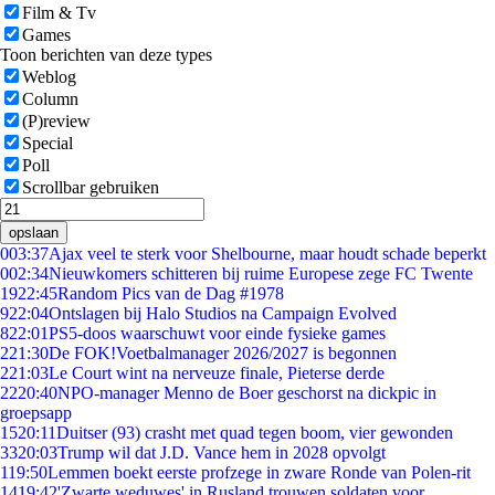
Film & Tv
Games
Toon berichten van deze types
Weblog
Column
(P)review
Special
Poll
Scrollbar gebruiken
opslaan
0
03:37
Ajax veel te sterk voor Shelbourne, maar houdt schade beperkt
0
02:34
Nieuwkomers schitteren bij ruime Europese zege FC Twente
19
22:45
Random Pics van de Dag #1978
9
22:04
Ontslagen bij Halo Studios na Campaign Evolved
8
22:01
PS5-doos waarschuwt voor einde fysieke games
2
21:30
De FOK!Voetbalmanager 2026/2027 is begonnen
2
21:03
Le Court wint na nerveuze finale, Pieterse derde
22
20:40
NPO-manager Menno de Boer geschorst na dickpic in
groepsapp
15
20:11
Duitser (93) crasht met quad tegen boom, vier gewonden
33
20:03
Trump wil dat J.D. Vance hem in 2028 opvolgt
1
19:50
Lemmen boekt eerste profzege in zware Ronde van Polen-rit
14
19:42
'Zwarte weduwes' in Rusland trouwen soldaten voor