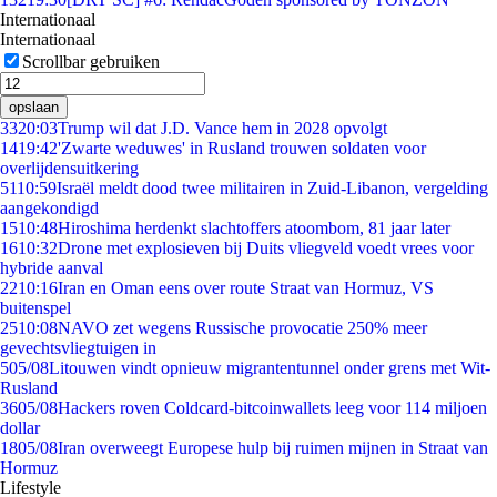
Internationaal
Internationaal
Scrollbar gebruiken
opslaan
33
20:03
Trump wil dat J.D. Vance hem in 2028 opvolgt
14
19:42
'Zwarte weduwes' in Rusland trouwen soldaten voor
overlijdensuitkering
51
10:59
Israël meldt dood twee militairen in Zuid-Libanon, vergelding
aangekondigd
15
10:48
Hiroshima herdenkt slachtoffers atoombom, 81 jaar later
16
10:32
Drone met explosieven bij Duits vliegveld voedt vrees voor
hybride aanval
22
10:16
Iran en Oman eens over route Straat van Hormuz, VS
buitenspel
25
10:08
NAVO zet wegens Russische provocatie 250% meer
gevechtsvliegtuigen in
5
05/08
Litouwen vindt opnieuw migrantentunnel onder grens met Wit-
Rusland
36
05/08
Hackers roven Coldcard-bitcoinwallets leeg voor 114 miljoen
dollar
18
05/08
Iran overweegt Europese hulp bij ruimen mijnen in Straat van
Hormuz
Lifestyle