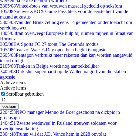
werken na je 67e de norm worden?
38
05/08
Vinted-foto's van vrouwen massaal gedeeld op seksfora
1
05/08
Nieuwe XBOX Game Pass titels voor de eerste helft van de
maand augustus
53
05/08
Van den Brink zet nog eens 14 gemeenten onder toezicht om
spreidingswet
18
05/08
Iran overweegt Europese hulp bij ruimen mijnen in Straat van
Hormuz
3
05/08
EA Sports FC 27 toont The Grounds-modus
1
05/08
Gears of War: E-Day open beta begint 6 augustus
36
05/08
Pentagon verbruikt meer raketten dan kan worden aangevuld,
tekort dreigt
21
05/08
Tanken in België wordt nóg aantrekkelijker
34
05/08
Dirk sluit supermarkt op de Wallen na golf van diefstal en
agressie
Actieve items
Actieve items
Scrollbar gebruiken
opslaan
22
04:53
NPO-manager Menno de Boer geschorst na dickpic in
groepsapp
14
04:51
'Zwarte weduwes' in Rusland trouwen soldaten voor
overlijdensuitkering
33
04:48
Trump wil dat J.D. Vance hem in 2028 opvolgt