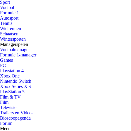
Sport
Voetbal
Formule 1
Autosport
Tennis
Wielrennen
Schaatsen
Wintersporten
Managerspelen
Voetbalmanager
Formule 1-manager
Games
PC
Playstation 4
Xbox One
Nintendo Switch
Xbox Series X|S
PlayStation 5
Film & TV
Film
Televisie
Trailers en Videos
Bioscoopagenda
Forum
Meer