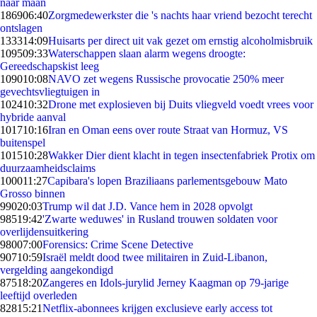
naar maan
1869
06:40
Zorgmedewerkster die 's nachts haar vriend bezocht terecht
ontslagen
1333
14:09
Huisarts per direct uit vak gezet om ernstig alcoholmisbruik
1095
09:33
Waterschappen slaan alarm wegens droogte:
Gereedschapskist leeg
1090
10:08
NAVO zet wegens Russische provocatie 250% meer
gevechtsvliegtuigen in
1024
10:32
Drone met explosieven bij Duits vliegveld voedt vrees voor
hybride aanval
1017
10:16
Iran en Oman eens over route Straat van Hormuz, VS
buitenspel
1015
10:28
Wakker Dier dient klacht in tegen insectenfabriek Protix om
duurzaamheidsclaims
1000
11:27
Capibara's lopen Braziliaans parlementsgebouw Mato
Grosso binnen
990
20:03
Trump wil dat J.D. Vance hem in 2028 opvolgt
985
19:42
'Zwarte weduwes' in Rusland trouwen soldaten voor
overlijdensuitkering
980
07:00
Forensics: Crime Scene Detective
907
10:59
Israël meldt dood twee militairen in Zuid-Libanon,
vergelding aangekondigd
875
18:20
Zangeres en Idols-jurylid Jerney Kaagman op 79-jarige
leeftijd overleden
828
15:21
Netflix-abonnees krijgen exclusieve early access tot