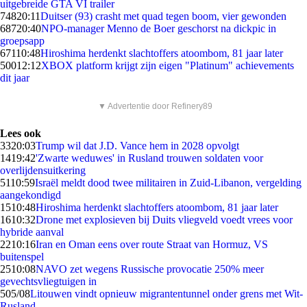
uitgebreide GTA VI trailer
748
20:11
Duitser (93) crasht met quad tegen boom, vier gewonden
687
20:40
NPO-manager Menno de Boer geschorst na dickpic in
groepsapp
671
10:48
Hiroshima herdenkt slachtoffers atoombom, 81 jaar later
500
12:12
XBOX platform krijgt zijn eigen "Platinum" achievements
dit jaar
▼ Advertentie door Refinery89
Lees ook
33
20:03
Trump wil dat J.D. Vance hem in 2028 opvolgt
14
19:42
'Zwarte weduwes' in Rusland trouwen soldaten voor
overlijdensuitkering
51
10:59
Israël meldt dood twee militairen in Zuid-Libanon, vergelding
aangekondigd
15
10:48
Hiroshima herdenkt slachtoffers atoombom, 81 jaar later
16
10:32
Drone met explosieven bij Duits vliegveld voedt vrees voor
hybride aanval
22
10:16
Iran en Oman eens over route Straat van Hormuz, VS
buitenspel
25
10:08
NAVO zet wegens Russische provocatie 250% meer
gevechtsvliegtuigen in
5
05/08
Litouwen vindt opnieuw migrantentunnel onder grens met Wit-
Rusland