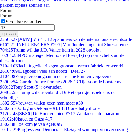
pakken topless zonnen aan
Forum
Forum
Scrollbar gebruiken
opslaan
225
05:27
[AMV] VS #1312 spammers van de internationale rechtsorde
61
05:21
[INFLUENCERS #295] Van flodderslinger tot Shrek-crème
7
04:25
Trump wil dat J.D. Vance hem in 2028 opvolgt
102
04:23
NPO-manager Menno de Boer (47) op non-actief stuurde
dick-pic rond
21
04:10
Klacht ingediend tegen grootste insectenfabriek ter wereld
261
04:09
[Dagboek] Veel aan hoofd - Deel 27
31
04:08
Zou je vreemdgaan in een relatie kunnen vergeven?
239
03:54
Tour de France femmes 2026 #3 Tijd voor de borstcrawl
9
03:32
Tony Scott (54) overleden
204
02:55
Trump wil Groenland #16 Het opengrensbeleid is de
schuldige
18
02:55
Vrouwen willen geen man meer #30
53
02:51
Oorlog in Oekraïne #1318 Drone baby drone
212
02:48
[SBS6] De Bondgenoten #317 We dansen de macaroni
191
02:40
Israel en Gaza #17
35
02:38
Hoe kom je van egels af?
101
02:29
Progressieve Democraat El-Sayed wint nipt voorverkiezing