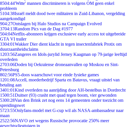
85
04:44
'Witte' mannen discrimineren is volgens OM geen enkel
probleem
51
04:38
Israël meldt dood twee militairen in Zuid-Libanon, vergelding
aangekondigd
9
04:27
Ontslagen bij Halo Studios na Campaign Evolved
37
04:13
Random Pics van de Dag #1977
5
04:04
Netflix-abonnees krijgen exclusieve early access tot uitgebreide
GTA VI trailer
33
04:01
Wakker Dier dient klacht in tegen insectenfabriek Protix om
duurzaamheidsclaims
12
03:56
Zangeres en Idols-jurylid Jerney Kaagman op 79-jarige leeftijd
overleden
27
03:06
Doden bij Oekraïense droneaanvallen op Moskou en Sint-
Petersburg
8
02:56
PS5-doos waarschuwt voor einde fysieke games
12
01:08
Accell, moederbedrijf Sparta en Batavus, vraagt uitstel van
betaling aan
34
01:01
Kind overleden na aanrijding door AH-bestelbus in Dordrecht
15
00:51
Duitser (93) crasht met quad tegen boom, vier gewonden
53
00:28
Van den Brink zet nog eens 14 gemeenten onder toezicht om
spreidingswet
57
23:55
Onlyfans-model met G-cup wil als NASA-ambassadeur naar
maan
25
22:56
NAVO zet wegens Russische provocatie 250% meer
gevechtsvliegtuigen in