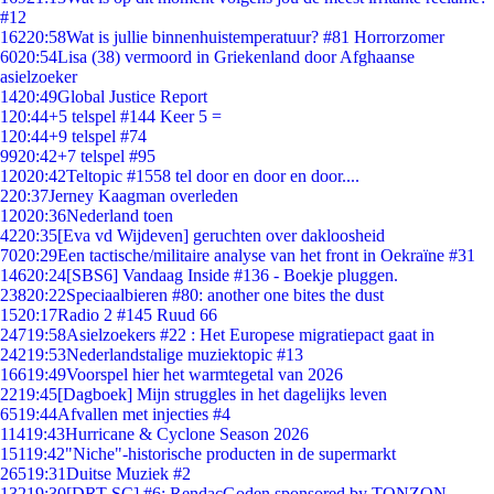
#12
162
20:58
Wat is jullie binnenhuistemperatuur? #81 Horrorzomer
60
20:54
Lisa (38) vermoord in Griekenland door Afghaanse
asielzoeker
14
20:49
Global Justice Report
1
20:44
+5 telspel #144 Keer 5 =
1
20:44
+9 telspel #74
99
20:42
+7 telspel #95
120
20:42
Teltopic #1558 tel door en door en door....
2
20:37
Jerney Kaagman overleden
120
20:36
Nederland toen
42
20:35
[Eva vd Wijdeven] geruchten over dakloosheid
70
20:29
Een tactische/militaire analyse van het front in Oekraïne #31
146
20:24
[SBS6] Vandaag Inside #136 - Boekje pluggen.
238
20:22
Speciaalbieren #80: another one bites the dust
15
20:17
Radio 2 #145 Ruud 66
247
19:58
Asielzoekers #22 : Het Europese migratiepact gaat in
242
19:53
Nederlandstalige muziektopic #13
166
19:49
Voorspel hier het warmtegetal van 2026
22
19:45
[Dagboek] Mijn struggles in het dagelijks leven
65
19:44
Afvallen met injecties #4
114
19:43
Hurricane & Cyclone Season 2026
151
19:42
"Niche"-historische producten in de supermarkt
265
19:31
Duitse Muziek #2
132
19:30
[DRT SC] #6: RendacGoden sponsored by TONZON