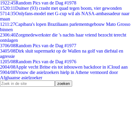
19
22:45
Random Pics van de Dag #1978
15
20:11
Duitser (93) crasht met quad tegen boom, vier gewonden
57
14:35
Onlyfans-model met G-cup wil als NASA-ambassadeur naar
maan
12
11:27
Capibara's lopen Braziliaans parlementsgebouw Mato Grosso
binnen
23
06:40
Zorgmedewerkster die 's nachts haar vriend bezocht terecht
ontslagen
37
06/08
Random Pics van de Dag #1977
34
05/08
Dirk sluit supermarkt op de Wallen na golf van diefstal en
agressie
12
05/08
Random Pics van de Dag #1976
20
04/08
Apple vecht Britse eis tot inbouwen backdoor in iCloud aan
59
04/08
Vrouw die asielzoekers hielp in Athene vermoord door
Afghaanse asielzoeker