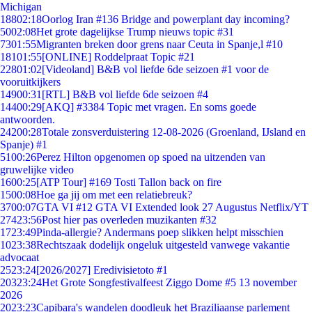
Michigan
188
02:18
Oorlog Iran #136 Bridge and powerplant day incoming?
50
02:08
Het grote dagelijkse Trump nieuws topic #31
73
01:55
Migranten breken door grens naar Ceuta in Spanje,l #10
181
01:55
[ONLINE] Roddelpraat Topic #21
228
01:02
[Videoland] B&B vol liefde 6de seizoen #1 voor de
vooruitkijkers
149
00:31
[RTL] B&B vol liefde 6de seizoen #4
144
00:29
[AKQ] #3384 Topic met vragen. En soms goede
antwoorden.
242
00:28
Totale zonsverduistering 12-08-2026 (Groenland, IJsland en
Spanje) #1
51
00:26
Perez Hilton opgenomen op spoed na uitzenden van
gruwelijke video
16
00:25
[ATP Tour] #169 Tosti Tallon back on fire
15
00:08
Hoe ga jij om met een relatiebreuk?
37
00:07
GTA VI #12 GTA VI Extended look 27 Augustus Netflix/YT
274
23:56
Post hier pas overleden muzikanten #32
17
23:49
Pinda-allergie? Andermans poep slikken helpt misschien
10
23:38
Rechtszaak dodelijk ongeluk uitgesteld vanwege vakantie
advocaat
25
23:24
[2026/2027] Eredivisietoto #1
203
23:24
Het Grote Songfestivalfeest Ziggo Dome #5 13 november
2026
20
23:23
Capibara's wandelen doodleuk het Braziliaanse parlement