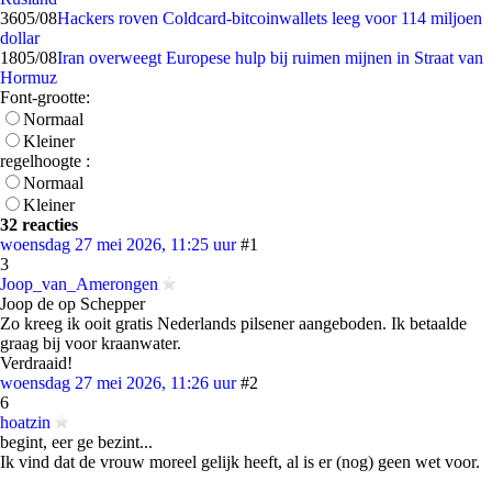
36
05/08
Hackers roven Coldcard-bitcoinwallets leeg voor 114 miljoen
dollar
18
05/08
Iran overweegt Europese hulp bij ruimen mijnen in Straat van
Hormuz
Font-grootte:
Normaal
Kleiner
regelhoogte :
Normaal
Kleiner
32 reacties
woensdag 27 mei 2026, 11:25 uur
#1
3
Joop_van_Amerongen
Joop de op Schepper
Zo kreeg ik ooit gratis Nederlands pilsener aangeboden. Ik betaalde
graag bij voor kraanwater.
Verdraaid!
woensdag 27 mei 2026, 11:26 uur
#2
6
hoatzin
begint, eer ge bezint...
Ik vind dat de vrouw moreel gelijk heeft, al is er (nog) geen wet voor.