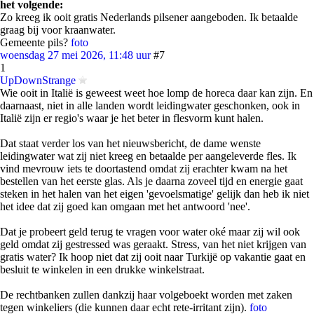
het volgende:
Zo kreeg ik ooit gratis Nederlands pilsener aangeboden. Ik betaalde
graag bij voor kraanwater.
Gemeente pils?
foto
woensdag 27 mei 2026, 11:48 uur
#7
1
UpDownStrange
Wie ooit in Italië is geweest weet hoe lomp de horeca daar kan zijn. En
daarnaast, niet in alle landen wordt leidingwater geschonken, ook in
Italië zijn er regio's waar je het beter in flesvorm kunt halen.
Dat staat verder los van het nieuwsbericht, de dame wenste
leidingwater wat zij niet kreeg en betaalde per aangeleverde fles. Ik
vind mevrouw iets te doortastend omdat zij erachter kwam na het
bestellen van het eerste glas. Als je daarna zoveel tijd en energie gaat
steken in het halen van het eigen 'gevoelsmatige' gelijk dan heb ik niet
het idee dat zij goed kan omgaan met het antwoord 'nee'.
Dat je probeert geld terug te vragen voor water oké maar zij wil ook
geld omdat zij gestressed was geraakt. Stress, van het niet krijgen van
gratis water? Ik hoop niet dat zij ooit naar Turkijë op vakantie gaat en
besluit te winkelen in een drukke winkelstraat.
De rechtbanken zullen dankzij haar volgeboekt worden met zaken
tegen winkeliers (die kunnen daar echt rete-irritant zijn).
foto