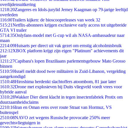
overlijdensuitkering
12
18:20
Zangeres en Idols-jurylid Jerney Kaagman op 79-jarige leeftijd
overleden
1
16:00
Trailers kijken: de bioscoopreleases van week 32
5
15:21
Netflix-abonnees krijgen exclusieve early access tot uitgebreide
GTA VI trailer
57
14:35
Onlyfans-model met G-cup wil als NASA-ambassadeur naar
maan
22
14:09
Huisarts per direct uit vak gezet om ernstig alcoholmisbruik
2
12:12
XBOX platform krijgt zijn eigen "Platinum" achievements dit
jaar
12
11:27
Capibara's lopen Braziliaans parlementsgebouw Mato Grosso
binnen
51
10:59
Israël meldt dood twee militairen in Zuid-Libanon, vergelding
aangekondigd
15
10:48
Hiroshima herdenkt slachtoffers atoombom, 81 jaar later
16
10:32
Drone met explosieven bij Duits vliegveld voedt vrees voor
hybride aanval
33
10:28
Wakker Dier dient klacht in tegen insectenfabriek Protix om
duurzaamheidsclaims
22
10:16
Iran en Oman eens over route Straat van Hormuz, VS
buitenspel
25
10:08
NAVO zet wegens Russische provocatie 250% meer
gevechtsvliegtuigen in
55
09:33
Waterschappen slaan alarm wegens droogte: Gereedschapskist