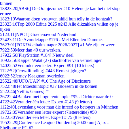
binnen
188
23:20
[SBS6] De Oranjezomer #10 Helene je kan het niet stop
ermee
18
23:19
Waarom doen vrouwen altijd hun telly in de kontzak?
233
23:16
Top 2000 Editie 2025 #243 Alle dikzakken willen op je
lijken
51
23:11
[NPO1] Goedenavond Nederland
254
23:11
De Avondetappe #176 - Met Ellen ten Damme.
76
23:01
[FOK!Voetbalmanager 2026/2027] #1 We zijn er weer
79
22:59
Meer dan 40 uur werken.
179
22:56
[PlayStation #184] Nieuw deel
109
22:56
Kapper Walat (27) slachtoffer van vernielingen
140
22:52
Verander één letter: Expert #91 (10 letters)
11
22:52
[Crowdfunding] #443 Rentestijgingen?
60
22:52
Jerney Kaagman overleden
255
22:48
[UFO/UAP] #16 The Age of Disclosure
75
22:48
Het Moestuintopic #37 Bloesem in de bomen
55
22:46
[Netflix Games] #1
267
22:44
Banken met hoge rente topic #95 - Dichter naar de 0
47
22:42
Verander één letter: Expert #143 (9 letters)
11
22:40
Levenslang voor man die inreed op betogers in München
197
22:35
Verander een letter expert (7lettereditie) #50
12
22:30
Verander één letter. Expert # 75 (8 letters)
195
22:29
[Conference League Donderdag 20:00 uur] Ajax -
Shelbourne FC #2