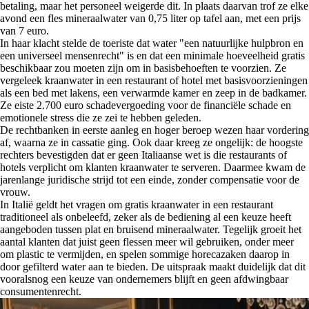
betaling, maar het personeel weigerde dit. In plaats daarvan trof ze elke
avond een fles mineraalwater van 0,75 liter op tafel aan, met een prijs
van 7 euro.
In haar klacht stelde de toeriste dat water "een natuurlijke hulpbron en
een universeel mensenrecht" is en dat een minimale hoeveelheid gratis
beschikbaar zou moeten zijn om in basisbehoeften te voorzien. Ze
vergeleek kraanwater in een restaurant of hotel met basisvoorzieningen
als een bed met lakens, een verwarmde kamer en zeep in de badkamer.
Ze eiste 2.700 euro schadevergoeding voor de financiële schade en
emotionele stress die ze zei te hebben geleden.
De rechtbanken in eerste aanleg en hoger beroep wezen haar vordering
af, waarna ze in cassatie ging. Ook daar kreeg ze ongelijk: de hoogste
rechters bevestigden dat er geen Italiaanse wet is die restaurants of
hotels verplicht om klanten kraanwater te serveren. Daarmee kwam de
jarenlange juridische strijd tot een einde, zonder compensatie voor de
vrouw.
In Italië geldt het vragen om gratis kraanwater in een restaurant
traditioneel als onbeleefd, zeker als de bediening al een keuze heeft
aangeboden tussen plat en bruisend mineraalwater. Tegelijk groeit het
aantal klanten dat juist geen flessen meer wil gebruiken, onder meer
om plastic te vermijden, en spelen sommige horecazaken daarop in
door gefilterd water aan te bieden. De uitspraak maakt duidelijk dat dit
vooralsnog een keuze van ondernemers blijft en geen afdwingbaar
consumentenrecht.