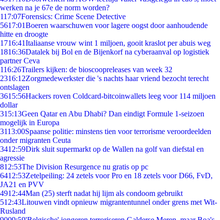
werken na je 67e de norm worden?
1
17:07
Forensics: Crime Scene Detective
56
17:01
Boeren waarschuwen voor lagere oogst door aanhoudende
hitte en droogte
17
16:41
Italiaanse vrouw wint 1 miljoen, gooit kraslot per abuis weg
18
16:36
Datalek bij Bol en de Bijenkorf na cyberaanval op logistiek
partner Ceva
1
16:26
Trailers kijken: de bioscoopreleases van week 32
23
16:12
Zorgmedewerkster die 's nachts haar vriend bezocht terecht
ontslagen
36
15:56
Hackers roven Coldcard-bitcoinwallets leeg voor 114 miljoen
dollar
3
15:13
Geen Qatar en Abu Dhabi? Dan eindigt Formule 1-seizoen
mogelijk in Europa
31
13:00
Spaanse politie: minstens tien voor terrorisme veroordeelden
onder migranten Ceuta
34
12:59
Dirk sluit supermarkt op de Wallen na golf van diefstal en
agressie
8
12:53
The Division Resurgence nu gratis op pc
64
12:53
Zetelpeiling: 24 zetels voor Pro en 18 zetels voor D66, FvD,
JA21 en PVV
49
12:44
Man (25) sterft nadat hij lijm als condoom gebruikt
5
12:43
Litouwen vindt opnieuw migrantentunnel onder grens met Wit-
Rusland
90
09:59
'Belgische' jongeren terroriseren Galderse Meren, maar Boa's