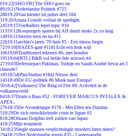
0
19:22
[SHO FB] The SHO goes on
89
19:21
Nederlandse Politiek #725
280
19:20
Van kleuter tot puber deel 184
3
19:20
Ariana Grande verlaat de spotlight.
245
19:15
Voetballers lepel topic #16
113
19:12
Koopzegels sparen bij AH duurt straks 2x zo lang
149
19:11
Sterren toen en nu #11
226
19:11
archito's jaren '70 huis #5 - Een nieuw begin
72
19:10
[HAZES-gate #118] Echt een leuk wijf
166
19:09
Traditioneel tekenen #6; met honden
195
19:04
[RTL] B&B vol liefde 6de seizoen #4
27
19:03
Defensiepact Pakistan, Turkije en Saudi-Arabië bevat art.5
clausule?
185
18:54
[PlayStation #184] Nieuw deel
145
18:49
De EU-politiek #6 Musk naar Europa!
50
18:42
[Vulkanen] The Ring of Fire #9: Activiteit in de
vulkaanwereld
84
18:37
Drum n Bass #52 - FOREVER MARCUS INTALEX &
APEX..
276
18:35
De Avondetappe #176 - Met Ellen ten Damme.
5
18:29
De zich ontwikkelende crisis in Japan #2
8
18:28
Orkaan Dolphin treft zuiden van Japan
4
18:25
Mijn testament
34
18:23
Single mannen verplichtsingle moeders laten daten?
294
18:21
Het Nederlandse tennis #35 - Lamensgodin