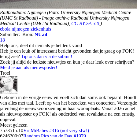
Radboudumc Nijmegen (Foto: University Nijmegen Medical Centre
(UMC St Radboud) - Image archive Radboud University Nijmegen
Medical Centre (UMC St Radboud),
CC BY-SA 3.0
,)
ebola
nijmegen
ziekenhuis
Submitter:
Bron:
NU.nl
18
Help ons; deel dit item als je het leuk vond
Heb je een leuk of interessant bericht gevonden dat je graag op FOK!
terug ziet?
Tip ons dan via de submit!
Zoek jij altijd de leukste nieuwtjes en kun je daar leuk over schrijven?
Meld je aan als nieuwsposter!
Troel
Geboren in de vorige eeuw en voelt zich dan soms ook bejaard. Houdt
van alles met taal. Leeft op van het bezoeken van concerten. Verzorgde
jarenlang de nieuwsvoorziening in haar woonplaats. Vanaf 2026 actief
als nieuwsposter op FOK! als onderdeel van revalidatie na een ernstig
ongeval.
Meest gelezen
75735
15:10
VrijMiBabes #316 (not very sfw!)
62462
00:07
Random Pics van de Dag #1979