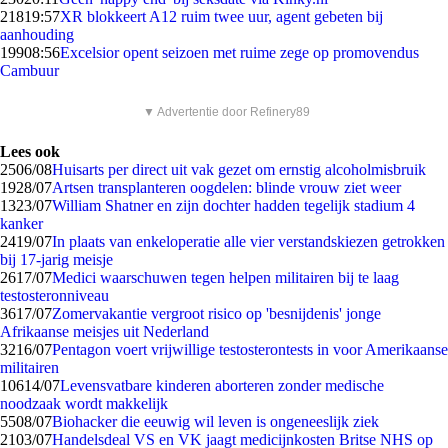
218
19:57
XR blokkeert A12 ruim twee uur, agent gebeten bij
aanhouding
199
08:56
Excelsior opent seizoen met ruime zege op promovendus
Cambuur
▼ Advertentie door Refinery89
Lees ook
25
06/08
Huisarts per direct uit vak gezet om ernstig alcoholmisbruik
19
28/07
Artsen transplanteren oogdelen: blinde vrouw ziet weer
13
23/07
William Shatner en zijn dochter hadden tegelijk stadium 4
kanker
24
19/07
In plaats van enkeloperatie alle vier verstandskiezen getrokken
bij 17-jarig meisje
26
17/07
Medici waarschuwen tegen helpen militairen bij te laag
testosteronniveau
36
17/07
Zomervakantie vergroot risico op 'besnijdenis' jonge
Afrikaanse meisjes uit Nederland
32
16/07
Pentagon voert vrijwillige testosterontests in voor Amerikaanse
militairen
106
14/07
Levensvatbare kinderen aborteren zonder medische
noodzaak wordt makkelijk
55
08/07
Biohacker die eeuwig wil leven is ongeneeslijk ziek
21
03/07
Handelsdeal VS en VK jaagt medicijnkosten Britse NHS op