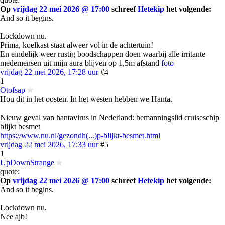
Op
vrijdag 22 mei 2026 @ 17:00
schreef
Hetekip
het volgende:
And so it begins.
Lockdown nu.
Prima, koelkast staat alweer vol in de achtertuin!
En eindelijk weer rustig boodschappen doen waarbij alle irritante
medemensen uit mijn aura blijven op 1,5m afstand
foto
vrijdag 22 mei 2026, 17:28 uur
#4
1
Otofsap
Hou dit in het oosten. In het westen hebben we Hanta.
Nieuw geval van hantavirus in Nederland: bemanningslid cruiseschip
blijkt besmet
https://www.nu.nl/gezondh(...)p-blijkt-besmet.html
vrijdag 22 mei 2026, 17:33 uur
#5
1
UpDownStrange
quote:
Op
vrijdag 22 mei 2026 @ 17:00
schreef
Hetekip
het volgende:
And so it begins.
Lockdown nu.
Nee ajb!