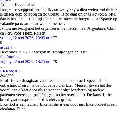
Argentinie-specialist!
Beetje nietszeggend bericht. Ik zou wel graag willen weten wat de link
is tussen deze persoon en de Congo. Is ze daar onlangs geweest? Mja,
dan is het al een stuk logischer dan wanneer ze hooguit naar Spanje op
vakantie gaat, om maar wat te noemen.
Ik hou me bezig met het organiseren van reizen naar Argentinie, Chili
en Peru voor Tipica Reizen.
vrijdag 22 mei 2026, 18:09 uur
#7
0
astra14
December 2026, Het begon in BesnijMegen en is nu.............
foto
foto
foto
vrijdag 22 mei 2026, 18:25 uur
#8
1
RRRobert
&#8800;
Ebola is overdraagbaar via direct contact met bloed- speeksel- of
ontlasting. Daarbij is de incubatietijd er kort. Mensen geven het dus
vooral aan elkaar door als ze zonder enige bescherming andere
patiënten verzorgen (of afleggen, na het overlijden). De kans dat het
breed gaat verspreiden is dus niet zo groot.
Elke god is een leugen. Elke religie is een doctrine. Elke profeet is een
charlatan. Punt.