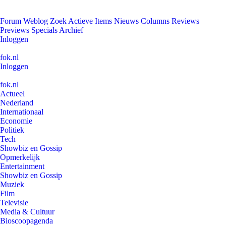
Forum
Weblog
Zoek
Actieve Items
Nieuws
Columns
Reviews
Previews
Specials
Archief
Inloggen
fok.nl
Inloggen
fok.nl
Actueel
Nederland
Internationaal
Economie
Politiek
Tech
Showbiz en Gossip
Opmerkelijk
Entertainment
Showbiz en Gossip
Muziek
Film
Televisie
Media & Cultuur
Bioscoopagenda