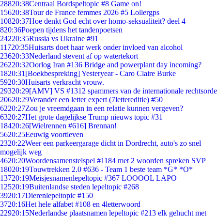
288
20:38
Centraal Bordspeltopic #8 Game on!
156
20:38
Tour de France femmes 2026 #5 Lollergps
108
20:37
Hoe denkt God echt over homo-seksualiteit? deel 4
8
20:36
Poepen tijdens het tandenpoetsen
242
20:35
Russia vs Ukraine #91
117
20:35
Huisarts doet haar werk onder invloed van alcohol
236
20:33
Nederland stevent af op watertekort
262
20:32
Oorlog Iran #136 Bridge and powerplant day incoming?
18
20:31
[Boekbespreking] Yesteryear - Caro Claire Burke
59
20:30
Huisarts verkracht vrouw.
293
20:29
[AMV] VS #1312 spammers van de internationale rechtsorde
206
20:29
Verander een letter expert (7lettereditie) #50
62
20:27
Zou je vreemdgaan in een relatie kunnen vergeven?
63
20:27
Het grote dagelijkse Trump nieuws topic #31
184
20:26
[Wielrennen #616] Brennan!
56
20:25
Eeuwig voortleven
23
20:22
Weer een parkeergarage dicht in Dordrecht, auto's zo snel
mogelijk weg
46
20:20
Woordensamenstelspel #1184 met 2 woorden spreken SVP
180
20:19
Touwtrekken 2.0 #636 - Team 1 beste team *G* *O*
137
20:19
Meisjesnamenlepeltopic #367 LOOOOL LAPO
125
20:19
Buitenlandse steden lepeltopic #268
39
20:17
Dierenlepeltopic #150
37
20:16
Het hele alfabet #108 en 4letterwoord
229
20:15
Nederlandse plaatsnamen lepeltopic #213 elk gehucht met