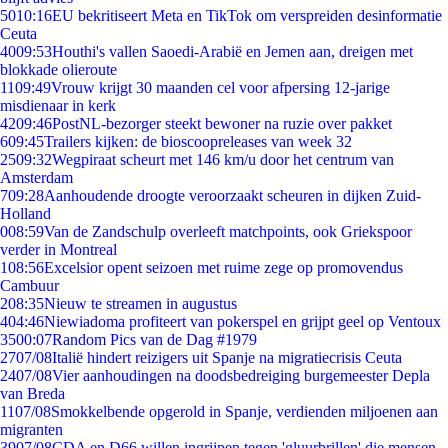
50
10:16
EU bekritiseert Meta en TikTok om verspreiden desinformatie
Ceuta
40
09:53
Houthi's vallen Saoedi-Arabië en Jemen aan, dreigen met
blokkade olieroute
11
09:49
Vrouw krijgt 30 maanden cel voor afpersing 12-jarige
misdienaar in kerk
42
09:46
PostNL-bezorger steekt bewoner na ruzie over pakket
6
09:45
Trailers kijken: de bioscoopreleases van week 32
25
09:32
Wegpiraat scheurt met 146 km/u door het centrum van
Amsterdam
7
09:28
Aanhoudende droogte veroorzaakt scheuren in dijken Zuid-
Holland
0
08:59
Van de Zandschulp overleeft matchpoints, ook Griekspoor
verder in Montreal
1
08:56
Excelsior opent seizoen met ruime zege op promovendus
Cambuur
2
08:35
Nieuw te streamen in augustus
4
04:46
Niewiadoma profiteert van pokerspel en grijpt geel op Ventoux
35
00:07
Random Pics van de Dag #1979
27
07/08
Italië hindert reizigers uit Spanje na migratiecrisis Ceuta
24
07/08
Vier aanhoudingen na doodsbedreiging burgemeester Depla
van Breda
11
07/08
Smokkelbende opgerold in Spanje, verdienden miljoenen aan
migranten
39
07/08
CDA en D66 willen ingrijpen tegen 'gluurbrillen' die mensen