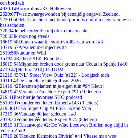
een bord telt
40
20:14
Horrorfilms #33: Halloween
26
20:07
Twee zwaargewonden bij eenzijdig ongeval Zeeland.
52
20:05
OM-Teamleider met kinderporno is oud-directeur van twee
basisscholen
3
20:04
de beheerder die mij oh zo moe maakt.
7
20:03
Ik rook nog steeds
166
19:58
Dingen waar je enorm vrolijk van wordt #3
107
19:57
Afvallen met injecties #4
25
19:56
Natuur en Wild
16
19:54
Radio 2 #145 Ruud 66
160
19:54
Migranten breken door grens naar Ceuta in Spanje,l #10
47
19:47
[Netflix #210] TUDUM
212
19:43
[NL] Street View Quiz [#122] - Loogisch toch
101
19:43
De landelijke hittegolf van 2026
214
19:42
Bloemen/planten in je eigen tuin #94 Kleur!
148
19:42
Verander één letter: Expert #91 (10 letters)
2
19:41
Post hier je favoriete SHO podcast!
55
19:39
Verander één letter: Expert #143 (9 letters)
2
19:36
UEFA Super Cup #1 PSG - Aston Villa
173
19:36
Vandaag 40 jaar geleden... #3
20
19:34
Verander één letter. Expert # 75 (8 letters)
105
19:31
Telstar-topic #2: De Witte Leeuwen Brullen nog altijd in
Velsen-Zuid!
177
19:28
[Keuken Kampioen Divisie] #44 Vitesse mag weg