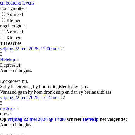
en bedreigt levens
Font-grootte:
Normaal
Kleiner
regelhoogte :
Normaal
Kleiner
18 reacties
vrijdag 22 mei 2026, 17:00 uur
#1
3
Hetekip
Depressief
And so it begins.
Lockdown nu.
Solly is retrench, hy hoort dit gister by sy baas
Vanaand gaan hy hom dronk suip en dan sy breins uitblaas
vrijdag 22 mei 2026, 17:15 uur
#2
3
madcap
quote:
Op
vrijdag 22 mei 2026 @ 17:00
schreef
Hetekip
het volgende:
And so it begins.