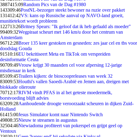
38874
15:09
Random Pics van de Dag #1980
1433
09:46
PostNL-bezorger steekt bewoner na ruzie over pakket
1314
12:42
VS: kans op Russische aanval op NAVO-land groeit,
munitietekort wordt probleem
1227
13:26
Britney Spears: "Ik geloof dat ik heb gefaald als moeder"
994
09:32
Wegpiraat scheurt met 146 km/u door het centrum van
Amsterdam
967
12:28
Broer 135 keer gestoken en gesneden: zes jaar cel en tbs voor
doodslag Gouda
915
10:16
EU bekritiseert Meta en TikTok om verspreiden
desinformatie Ceuta
907
09:49
Vrouw krijgt 30 maanden cel voor afpersing 12-jarige
misdienaar in kerk
851
09:45
Trailers kijken: de bioscoopreleases van week 32
830
09:53
Houthi's vallen Saoedi-Arabië en Jemen aan, dreigen met
blokkade olieroute
707
12:17
RIVM vindt PFAS in al het geteste moedermelk,
borstvoeding blijft advies
632
09:28
Aanhoudende droogte veroorzaakt scheuren in dijken Zuid-
Holland
614
15:00
Jesus Simulator komt naar Nintendo Switch
498
08:35
Nieuw te streamen in augustus
325
04:46
Niewiadoma profiteert van pokerspel en grijpt geel op
Ventoux
230
20:11
Geen 'happy end' bij seksdate via Kinky.nl