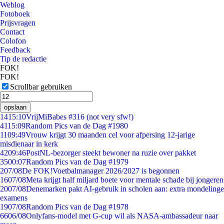
Weblog
Fotoboek
Prijsvragen
Contact
Colofon
Feedback
Tip de redactie
FOK!
FOK!
Scrollbar gebruiken
opslaan
14
15:10
VrijMiBabes #316 (not very sfw!)
41
15:09
Random Pics van de Dag #1980
11
09:49
Vrouw krijgt 30 maanden cel voor afpersing 12-jarige
misdienaar in kerk
42
09:46
PostNL-bezorger steekt bewoner na ruzie over pakket
35
00:07
Random Pics van de Dag #1979
2
07/08
De FOK!Voetbalmanager 2026/2027 is begonnen
16
07/08
Meta krijgt half miljard boete voor mentale schade bij jongeren
20
07/08
Denemarken pakt AI-gebruik in scholen aan: extra mondelinge
examens
19
07/08
Random Pics van de Dag #1978
66
06/08
Onlyfans-model met G-cup wil als NASA-ambassadeur naar