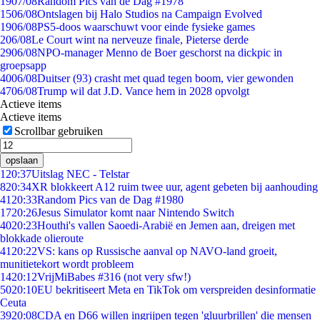
19
07/08
Random Pics van de Dag #1978
15
06/08
Ontslagen bij Halo Studios na Campaign Evolved
19
06/08
PS5-doos waarschuwt voor einde fysieke games
2
06/08
Le Court wint na nerveuze finale, Pieterse derde
29
06/08
NPO-manager Menno de Boer geschorst na dickpic in
groepsapp
40
06/08
Duitser (93) crasht met quad tegen boom, vier gewonden
47
06/08
Trump wil dat J.D. Vance hem in 2028 opvolgt
Actieve items
Actieve items
Scrollbar gebruiken
opslaan
1
20:37
Uitslag NEC - Telstar
8
20:34
XR blokkeert A12 ruim twee uur, agent gebeten bij aanhouding
41
20:33
Random Pics van de Dag #1980
17
20:26
Jesus Simulator komt naar Nintendo Switch
40
20:23
Houthi's vallen Saoedi-Arabië en Jemen aan, dreigen met
blokkade olieroute
41
20:22
VS: kans op Russische aanval op NAVO-land groeit,
munitietekort wordt probleem
14
20:12
VrijMiBabes #316 (not very sfw!)
50
20:10
EU bekritiseert Meta en TikTok om verspreiden desinformatie
Ceuta
39
20:08
CDA en D66 willen ingrijpen tegen 'gluurbrillen' die mensen