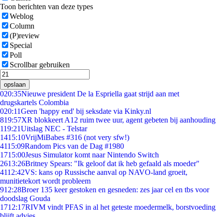
Toon berichten van deze types
Weblog
Column
(P)review
Special
Poll
Scrollbar gebruiken
opslaan
0
20:35
Nieuwe president De la Espriella gaat strijd aan met
drugskartels Colombia
0
20:11
Geen 'happy end' bij seksdate via Kinky.nl
8
19:57
XR blokkeert A12 ruim twee uur, agent gebeten bij aanhouding
1
19:21
Uitslag NEC - Telstar
14
15:10
VrijMiBabes #316 (not very sfw!)
41
15:09
Random Pics van de Dag #1980
17
15:00
Jesus Simulator komt naar Nintendo Switch
26
13:26
Britney Spears: "Ik geloof dat ik heb gefaald als moeder"
41
12:42
VS: kans op Russische aanval op NAVO-land groeit,
munitietekort wordt probleem
9
12:28
Broer 135 keer gestoken en gesneden: zes jaar cel en tbs voor
doodslag Gouda
17
12:17
RIVM vindt PFAS in al het geteste moedermelk, borstvoeding
blijft advies