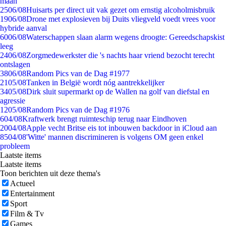
maan
25
06/08
Huisarts per direct uit vak gezet om ernstig alcoholmisbruik
19
06/08
Drone met explosieven bij Duits vliegveld voedt vrees voor
hybride aanval
60
06/08
Waterschappen slaan alarm wegens droogte: Gereedschapskist
leeg
24
06/08
Zorgmedewerkster die 's nachts haar vriend bezocht terecht
ontslagen
38
06/08
Random Pics van de Dag #1977
21
05/08
Tanken in België wordt nóg aantrekkelijker
34
05/08
Dirk sluit supermarkt op de Wallen na golf van diefstal en
agressie
12
05/08
Random Pics van de Dag #1976
6
04/08
Kraftwerk brengt ruimteschip terug naar Eindhoven
20
04/08
Apple vecht Britse eis tot inbouwen backdoor in iCloud aan
85
04/08
'Witte' mannen discrimineren is volgens OM geen enkel
probleem
Laatste items
Laatste items
Toon berichten uit deze thema's
Actueel
Entertainment
Sport
Film & Tv
Games