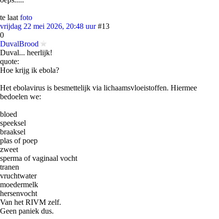
te laat
foto
vrijdag 22 mei 2026, 20:48 uur
#13
0
DuvalBrood
Duval... heerlijk!
quote:
Hoe krijg ik ebola?
Het ebolavirus is besmettelijk via lichaamsvloeistoffen. Hiermee
bedoelen we:
bloed
speeksel
braaksel
plas of poep
zweet
sperma of vaginaal vocht
tranen
vruchtwater
moedermelk
hersenvocht
Van het RIVM zelf.
Geen paniek dus.