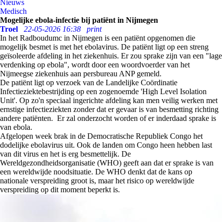
Nieuws
Medisch
Mogelijke ebola-infectie bij patiënt in Nijmegen
Troel
22-05-2026 16:38
print
In het Radboudumc in Nijmegen is een patiënt opgenomen die
mogelijk besmet is met het ebolavirus. De patiënt ligt op een streng
geïsoleerde afdeling in het ziekenhuis. Er zou sprake zijn van een "lage
verdenking op ebola", wordt door een woordvoerder van het
Nijmeegse ziekenhuis aan persbureau ANP gemeld.
De patiënt ligt op verzoek van de Landelijke Coördinatie
Infectieziektebestrijding op een zogenoemde 'High Level Isolation
Unit'. Op zo'n speciaal ingerichte afdeling kan men veilig werken met
ernstige infectieziekten zonder dat er gevaar is van besmetting richting
andere patiënten. Er zal onderzocht worden of er inderdaad sprake is
van ebola.
Afgelopen week brak in de Democratische Republiek Congo het
dodelijke ebolavirus uit. Ook de landen om Congo heen hebben last
van dit virus en het is erg besmettelijk. De
Wereldgezondheidsorganisatie (WHO) geeft aan dat er sprake is van
een wereldwijde noodsituatie. De WHO denkt dat de kans op
nationale verspreiding groot is, maar het risico op wereldwijde
verspreiding op dit moment beperkt is.