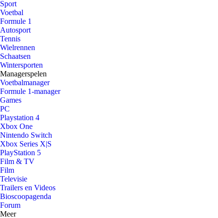
Sport
Voetbal
Formule 1
Autosport
Tennis
Wielrennen
Schaatsen
Wintersporten
Managerspelen
Voetbalmanager
Formule 1-manager
Games
PC
Playstation 4
Xbox One
Nintendo Switch
Xbox Series X|S
PlayStation 5
Film & TV
Film
Televisie
Trailers en Videos
Bioscoopagenda
Forum
Meer