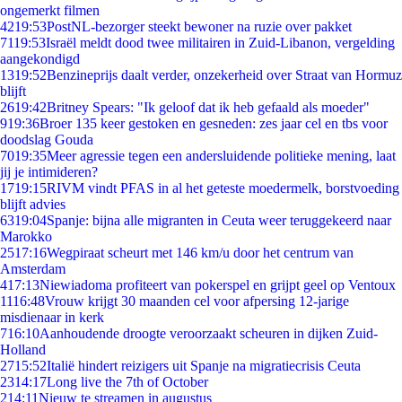
ongemerkt filmen
42
19:53
PostNL-bezorger steekt bewoner na ruzie over pakket
71
19:53
Israël meldt dood twee militairen in Zuid-Libanon, vergelding
aangekondigd
13
19:52
Benzineprijs daalt verder, onzekerheid over Straat van Hormuz
blijft
26
19:42
Britney Spears: "Ik geloof dat ik heb gefaald als moeder"
9
19:36
Broer 135 keer gestoken en gesneden: zes jaar cel en tbs voor
doodslag Gouda
70
19:35
Meer agressie tegen een andersluidende politieke mening, laat
jij je intimideren?
17
19:15
RIVM vindt PFAS in al het geteste moedermelk, borstvoeding
blijft advies
63
19:04
Spanje: bijna alle migranten in Ceuta weer teruggekeerd naar
Marokko
25
17:16
Wegpiraat scheurt met 146 km/u door het centrum van
Amsterdam
4
17:13
Niewiadoma profiteert van pokerspel en grijpt geel op Ventoux
11
16:48
Vrouw krijgt 30 maanden cel voor afpersing 12-jarige
misdienaar in kerk
7
16:10
Aanhoudende droogte veroorzaakt scheuren in dijken Zuid-
Holland
27
15:52
Italië hindert reizigers uit Spanje na migratiecrisis Ceuta
23
14:17
Long live the 7th of October
2
14:11
Nieuw te streamen in augustus