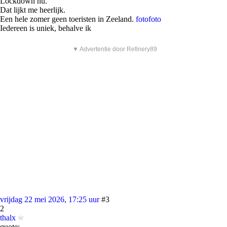
Lockdown nu.
Dat lijkt me heerlijk.
Een hele zomer geen toeristen in Zeeland.
foto
foto
Iedereen is uniek, behalve ik
▼ Advertentie door Refinery89
vrijdag 22 mei 2026, 17:25 uur
#3
2
thalx
quote: