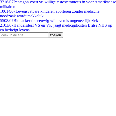
32
16/07
Pentagon voert vrijwillige testosterontests in voor Amerikaanse
militairen
106
14/07
Levensvatbare kinderen aborteren zonder medische
noodzaak wordt makkelijk
55
08/07
Biohacker die eeuwig wil leven is ongeneeslijk ziek
21
03/07
Handelsdeal VS en VK jaagt medicijnkosten Britse NHS op
en bedreigt levens