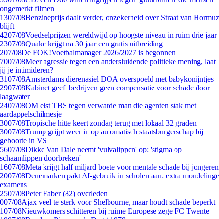
ongemerkt filmen
13
07/08
Benzineprijs daalt verder, onzekerheid over Straat van Hormuz
blijft
42
07/08
Voedselprijzen wereldwijd op hoogste niveau in ruim drie jaar
23
07/08
Quake krijgt na 30 jaar een gratis uitbreiding
2
07/08
De FOK!Voetbalmanager 2026/2027 is begonnen
70
07/08
Meer agressie tegen een andersluidende politieke mening, laat
jij je intimideren?
31
07/08
Amsterdams dierenasiel DOA overspoeld met babykonijntjes
29
07/08
Kabinet geeft bedrijven geen compensatie voor schade door
laagwater
24
07/08
OM eist TBS tegen verwarde man die agenten stak met
aardappelschilmesje
30
07/08
Tropische hitte keert zondag terug met lokaal 32 graden
30
07/08
Trump grijpt weer in op automatisch staatsburgerschap bij
geboorte in VS
56
07/08
Dikke Van Dale neemt 'vulvalippen' op: 'stigma op
schaamlippen doorbreken'
16
07/08
Meta krijgt half miljard boete voor mentale schade bij jongeren
20
07/08
Denemarken pakt AI-gebruik in scholen aan: extra mondelinge
examens
25
07/08
Peter Faber (82) overleden
0
07/08
Ajax veel te sterk voor Shelbourne, maar houdt schade beperkt
1
07/08
Nieuwkomers schitteren bij ruime Europese zege FC Twente