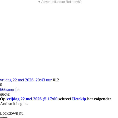
▼ Advertentie door Refinery89
vrijdag 22 mei 2026, 20:43 uur
#12
0
666smurf
quote:
Op
vrijdag 22 mei 2026 @ 17:00
schreef
Hetekip
het volgende:
And so it begins.
Lockdown nu.
oeps.....