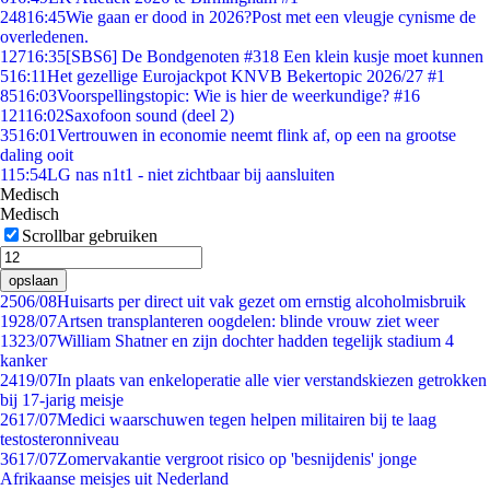
248
16:45
Wie gaan er dood in 2026?Post met een vleugje cynisme de
overledenen.
127
16:35
[SBS6] De Bondgenoten #318 Een klein kusje moet kunnen
5
16:11
Het gezellige Eurojackpot KNVB Bekertopic 2026/27 #1
85
16:03
Voorspellingstopic: Wie is hier de weerkundige? #16
121
16:02
Saxofoon sound (deel 2)
35
16:01
Vertrouwen in economie neemt flink af, op een na grootse
daling ooit
1
15:54
LG nas n1t1 - niet zichtbaar bij aansluiten
Medisch
Medisch
Scrollbar gebruiken
opslaan
25
06/08
Huisarts per direct uit vak gezet om ernstig alcoholmisbruik
19
28/07
Artsen transplanteren oogdelen: blinde vrouw ziet weer
13
23/07
William Shatner en zijn dochter hadden tegelijk stadium 4
kanker
24
19/07
In plaats van enkeloperatie alle vier verstandskiezen getrokken
bij 17-jarig meisje
26
17/07
Medici waarschuwen tegen helpen militairen bij te laag
testosteronniveau
36
17/07
Zomervakantie vergroot risico op 'besnijdenis' jonge
Afrikaanse meisjes uit Nederland