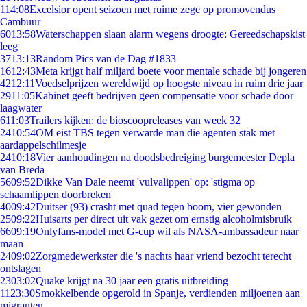
1
14:08
Excelsior opent seizoen met ruime zege op promovendus
Cambuur
60
13:58
Waterschappen slaan alarm wegens droogte: Gereedschapskist
leeg
37
13:13
Random Pics van de Dag #1833
16
12:43
Meta krijgt half miljard boete voor mentale schade bij jongeren
42
12:11
Voedselprijzen wereldwijd op hoogste niveau in ruim drie jaar
29
11:05
Kabinet geeft bedrijven geen compensatie voor schade door
laagwater
6
11:03
Trailers kijken: de bioscoopreleases van week 32
24
10:54
OM eist TBS tegen verwarde man die agenten stak met
aardappelschilmesje
24
10:18
Vier aanhoudingen na doodsbedreiging burgemeester Depla
van Breda
56
09:52
Dikke Van Dale neemt 'vulvalippen' op: 'stigma op
schaamlippen doorbreken'
40
09:42
Duitser (93) crasht met quad tegen boom, vier gewonden
25
09:22
Huisarts per direct uit vak gezet om ernstig alcoholmisbruik
66
09:19
Onlyfans-model met G-cup wil als NASA-ambassadeur naar
maan
24
09:02
Zorgmedewerkster die 's nachts haar vriend bezocht terecht
ontslagen
23
03:02
Quake krijgt na 30 jaar een gratis uitbreiding
11
23:30
Smokkelbende opgerold in Spanje, verdienden miljoenen aan
migranten