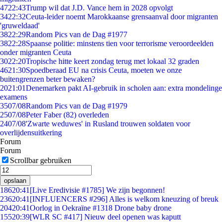
47
22:43
Trump wil dat J.D. Vance hem in 2028 opvolgt
34
22:32
Ceuta-leider noemt Marokkaanse grensaanval door migranten
'gruweldaad'
38
22:29
Random Pics van de Dag #1977
38
22:28
Spaanse politie: minstens tien voor terrorisme veroordeelden
onder migranten Ceuta
30
22:20
Tropische hitte keert zondag terug met lokaal 32 graden
46
21:30
Spoedberaad EU na crisis Ceuta, moeten we onze
buitengrenzen beter bewaken?
20
21:01
Denemarken pakt AI-gebruik in scholen aan: extra mondelinge
examens
35
07/08
Random Pics van de Dag #1979
25
07/08
Peter Faber (82) overleden
24
07/08
'Zwarte weduwes' in Rusland trouwen soldaten voor
overlijdensuitkering
Forum
Forum
Scrollbar gebruiken
opslaan
186
20:41
[Live Eredivisie #1785] We zijn begonnen!
236
20:41
[INFLUENCERS #296] Alles is welkom kneuzing of breuk
204
20:41
Oorlog in Oekraïne #1318 Drone baby drone
155
20:39
[WLR SC #417] Nieuw deel openen was kaputt