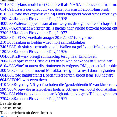
7
14:35
Onlyfans-model met G-cup wil als NASA-ambassadeur naar m
6
14:09
Huisarts per direct uit vak gezet om ernstig alcoholmisbruik
8
10:32
Drone met explosieven bij Duits vliegveld voedt vrees voor hyb
18
09:48
Random Pics van de Dag #1978
40
09:33
Waterschappen slaan alarm wegens droogte: Gereedschapskist
20
06:40
Zorgmedewerkster die 's nachts haar vriend bezocht terecht on
33
00:35
Random Pics van de Dag #1977
2
05/08
De FOK!Voetbalmanager 2026/2027 is begonnen
21
05/08
Tanken in België wordt nóg aantrekkelijker
34
05/08
Dirk sluit supermarkt op de Wallen na golf van diefstal en agre
12
05/08
Random Pics van de Dag #1976
6
04/08
Kraftwerk brengt ruimteschip terug naar Eindhoven
20
04/08
Apple vecht Britse eis tot inbouwen backdoor in iCloud aan
81
04/08
'Witte' mannen discrimineren is volgens OM geen enkel probl
30
04/08
Ceuta-leider noemt Marokkaanse grensaanval door migranten 
6
04/08
Grote natuurbrand Boschhuizerbergen groeit naar 100 hectare
6
04/08
FOK! was even down
41
04/08
Regering VS geeft scholen die 'genderidentiteit' van kinderen
59
04/08
Vrouw die asielzoekers hielp in Athene vermoord door Afghaa
25
04/08
Lekker op vakantie naar Afghanistan volgens Taliban geen pr
23
04/08
Random Pics van de Dag #1975
Laatste items
Laatste items
Toon berichten uit deze thema's