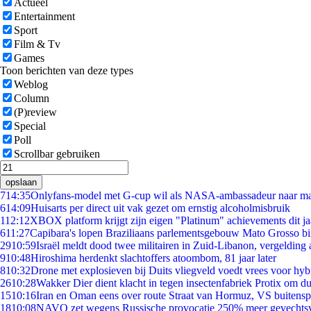
Actueel
Entertainment
Sport
Film & Tv
Games
Toon berichten van deze types
Weblog
Column
(P)review
Special
Poll
Scrollbar gebruiken
opslaan
7
14:35
Onlyfans-model met G-cup wil als NASA-ambassadeur naar m
6
14:09
Huisarts per direct uit vak gezet om ernstig alcoholmisbruik
1
12:12
XBOX platform krijgt zijn eigen "Platinum" achievements dit ja
6
11:27
Capibara's lopen Braziliaans parlementsgebouw Mato Grosso b
29
10:59
Israël meldt dood twee militairen in Zuid-Libanon, vergeldin
9
10:48
Hiroshima herdenkt slachtoffers atoombom, 81 jaar later
8
10:32
Drone met explosieven bij Duits vliegveld voedt vrees voor hyb
26
10:28
Wakker Dier dient klacht in tegen insectenfabriek Protix om 
15
10:16
Iran en Oman eens over route Straat van Hormuz, VS buitensp
18
10:08
NAVO zet wegens Russische provocatie 250% meer gevechtsvl