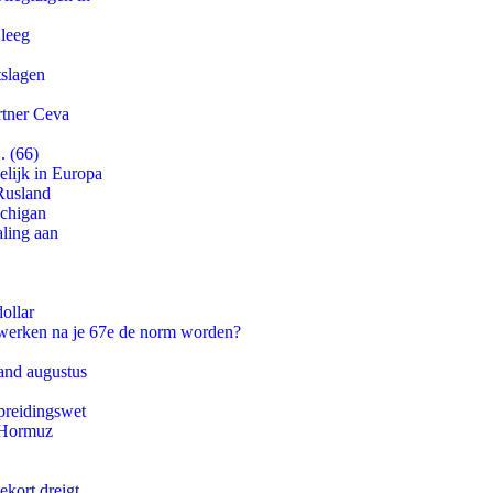
 leeg
tslagen
rtner Ceva
. (66)
lijk in Europa
Rusland
ichigan
aling aan
ollar
 werken na je 67e de norm worden?
and augustus
preidingswet
n Hormuz
ekort dreigt