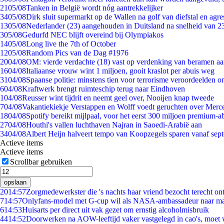
21
05/08
Tanken in België wordt nóg aantrekkelijker
34
05/08
Dirk sluit supermarkt op de Wallen na golf van diefstal en agre
13
05/08
Nederlander (23) aangehouden in Duitsland na snelheid van 
3
05/08
Gedurfd NEC blijft overeind bij Olympiakos
14
05/08
Long live the 7th of October
12
05/08
Random Pics van de Dag #1976
20
04/08
OM: vierde verdachte (18) vast op verdenking van beramen aa
16
04/08
Italiaanse vrouw wint 1 miljoen, gooit kraslot per abuis weg
31
04/08
Spaanse politie: minstens tien voor terrorisme veroordeelden 
6
04/08
Kraftwerk brengt ruimteschip terug naar Eindhoven
1
04/08
Reusser wint tijdrit en neemt geel over, Nooijen knap tweede
7
04/08
Vakantiekiekje Verstappen en Wolff voedt geruchten over Merc
18
04/08
Spotify bereikt mijlpaal, voor het eerst 300 miljoen premium-
27
04/08
Houthi's vallen luchthaven Najran in Saoedi-Arabië aan
34
04/08
Albert Heijn halveert tempo van Koopzegels sparen vanaf sep
Actieve items
Actieve items
Scrollbar gebruiken
opslaan
20
14:57
Zorgmedewerkster die 's nachts haar vriend bezocht terecht on
7
14:57
Onlyfans-model met G-cup wil als NASA-ambassadeur naar m
6
14:53
Huisarts per direct uit vak gezet om ernstig alcoholmisbruik
44
14:52
Doorwerken na AOW-leeftijd vaker vastgelegd in cao's, moet