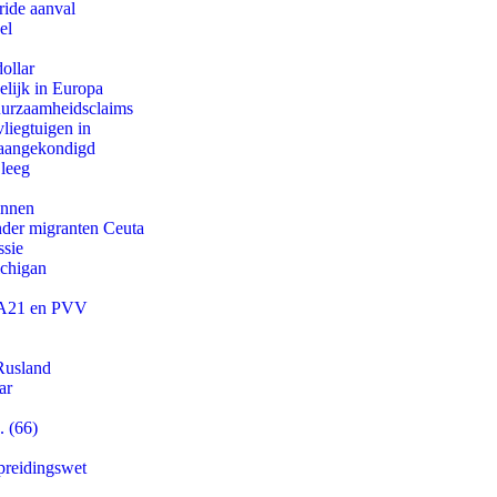
ride aanval
el
ollar
lijk in Europa
duurzaamheidsclaims
iegtuigen in
g aangekondigd
 leeg
innen
onder migranten Ceuta
ssie
ichigan
 JA21 en PVV
Rusland
ar
. (66)
preidingswet