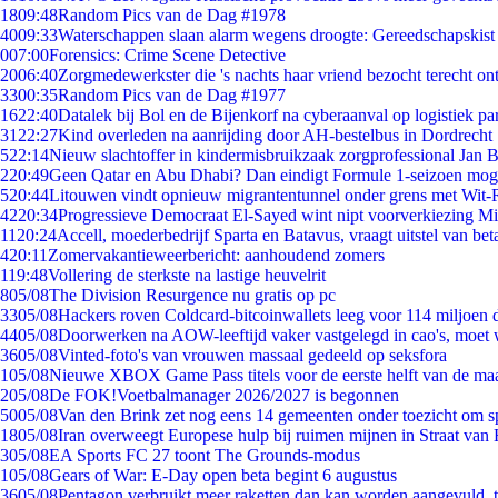
18
09:48
Random Pics van de Dag #1978
40
09:33
Waterschappen slaan alarm wegens droogte: Gereedschapskist
0
07:00
Forensics: Crime Scene Detective
20
06:40
Zorgmedewerkster die 's nachts haar vriend bezocht terecht on
33
00:35
Random Pics van de Dag #1977
16
22:40
Datalek bij Bol en de Bijenkorf na cyberaanval op logistiek pa
31
22:27
Kind overleden na aanrijding door AH-bestelbus in Dordrecht
5
22:14
Nieuw slachtoffer in kindermisbruikzaak zorgprofessional Jan B
2
20:49
Geen Qatar en Abu Dhabi? Dan eindigt Formule 1-seizoen moge
5
20:44
Litouwen vindt opnieuw migrantentunnel onder grens met Wit-
42
20:34
Progressieve Democraat El-Sayed wint nipt voorverkiezing M
11
20:24
Accell, moederbedrijf Sparta en Batavus, vraagt uitstel van bet
4
20:11
Zomervakantieweerbericht: aanhoudend zomers
1
19:48
Vollering de sterkste na lastige heuvelrit
8
05/08
The Division Resurgence nu gratis op pc
33
05/08
Hackers roven Coldcard-bitcoinwallets leeg voor 114 miljoen d
44
05/08
Doorwerken na AOW-leeftijd vaker vastgelegd in cao's, moet
36
05/08
Vinted-foto's van vrouwen massaal gedeeld op seksfora
1
05/08
Nieuwe XBOX Game Pass titels voor de eerste helft van de ma
2
05/08
De FOK!Voetbalmanager 2026/2027 is begonnen
50
05/08
Van den Brink zet nog eens 14 gemeenten onder toezicht om s
18
05/08
Iran overweegt Europese hulp bij ruimen mijnen in Straat va
3
05/08
EA Sports FC 27 toont The Grounds-modus
1
05/08
Gears of War: E-Day open beta begint 6 augustus
36
05/08
Pentagon verbruikt meer raketten dan kan worden aangevuld, t