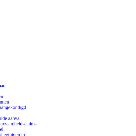
aan
ar
innen
g aangekondigd
ride aanval
duurzaamheidsclaims
el
iegtuigen in