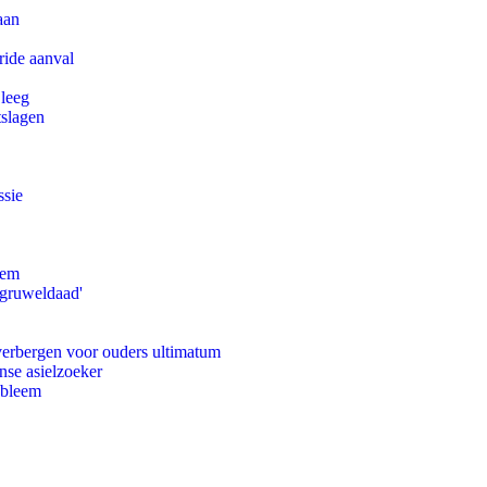
aan
ride aanval
 leeg
tslagen
ssie
eem
'gruweldaad'
 verbergen voor ouders ultimatum
nse asielzoeker
obleem