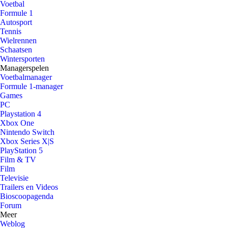
Voetbal
Formule 1
Autosport
Tennis
Wielrennen
Schaatsen
Wintersporten
Managerspelen
Voetbalmanager
Formule 1-manager
Games
PC
Playstation 4
Xbox One
Nintendo Switch
Xbox Series X|S
PlayStation 5
Film & TV
Film
Televisie
Trailers en Videos
Bioscoopagenda
Forum
Meer
Weblog