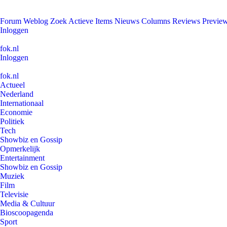
Forum
Weblog
Zoek
Actieve Items
Nieuws
Columns
Reviews
Previe
Inloggen
fok.nl
Inloggen
fok.nl
Actueel
Nederland
Internationaal
Economie
Politiek
Tech
Showbiz en Gossip
Opmerkelijk
Entertainment
Showbiz en Gossip
Muziek
Film
Televisie
Media & Cultuur
Bioscoopagenda
Sport