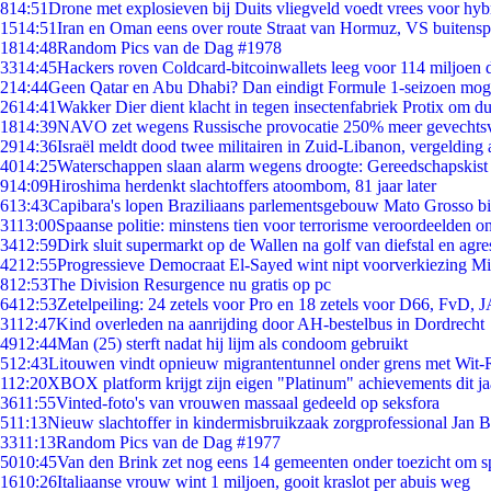
8
14:51
Drone met explosieven bij Duits vliegveld voedt vrees voor hyb
15
14:51
Iran en Oman eens over route Straat van Hormuz, VS buitensp
18
14:48
Random Pics van de Dag #1978
33
14:45
Hackers roven Coldcard-bitcoinwallets leeg voor 114 miljoen d
2
14:44
Geen Qatar en Abu Dhabi? Dan eindigt Formule 1-seizoen moge
26
14:41
Wakker Dier dient klacht in tegen insectenfabriek Protix om 
18
14:39
NAVO zet wegens Russische provocatie 250% meer gevechtsvl
29
14:36
Israël meldt dood twee militairen in Zuid-Libanon, vergeldin
40
14:25
Waterschappen slaan alarm wegens droogte: Gereedschapskist
9
14:09
Hiroshima herdenkt slachtoffers atoombom, 81 jaar later
6
13:43
Capibara's lopen Braziliaans parlementsgebouw Mato Grosso b
31
13:00
Spaanse politie: minstens tien voor terrorisme veroordeelden 
34
12:59
Dirk sluit supermarkt op de Wallen na golf van diefstal en agre
42
12:55
Progressieve Democraat El-Sayed wint nipt voorverkiezing M
8
12:53
The Division Resurgence nu gratis op pc
64
12:53
Zetelpeiling: 24 zetels voor Pro en 18 zetels voor D66, FvD,
31
12:47
Kind overleden na aanrijding door AH-bestelbus in Dordrecht
49
12:44
Man (25) sterft nadat hij lijm als condoom gebruikt
5
12:43
Litouwen vindt opnieuw migrantentunnel onder grens met Wit-
1
12:20
XBOX platform krijgt zijn eigen "Platinum" achievements dit ja
36
11:55
Vinted-foto's van vrouwen massaal gedeeld op seksfora
5
11:13
Nieuw slachtoffer in kindermisbruikzaak zorgprofessional Jan B
33
11:13
Random Pics van de Dag #1977
50
10:45
Van den Brink zet nog eens 14 gemeenten onder toezicht om s
16
10:26
Italiaanse vrouw wint 1 miljoen, gooit kraslot per abuis weg