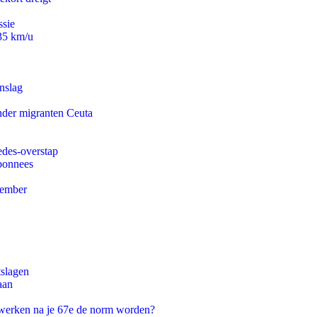
ssie
235 km/u
nslag
onder migranten Ceuta
edes-overstap
abonnees
tember
tslagen
aan
 werken na je 67e de norm worden?