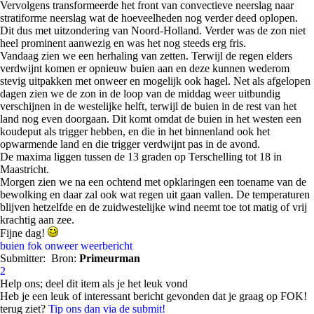
Vervolgens transformeerde het front van convectieve neerslag naar
stratiforme neerslag wat de hoeveelheden nog verder deed oplopen.
Dit dus met uitzondering van Noord-Holland. Verder was de zon niet
heel prominent aanwezig en was het nog steeds erg fris.
Vandaag zien we een herhaling van zetten. Terwijl de regen elders
verdwijnt komen er opnieuw buien aan en deze kunnen wederom
stevig uitpakken met onweer en mogelijk ook hagel. Net als afgelopen
dagen zien we de zon in de loop van de middag weer uitbundig
verschijnen in de westelijke helft, terwijl de buien in de rest van het
land nog even doorgaan. Dit komt omdat de buien in het westen een
koudeput als trigger hebben, en die in het binnenland ook het
opwarmende land en die trigger verdwijnt pas in de avond.
De maxima liggen tussen de 13 graden op Terschelling tot 18 in
Maastricht.
Morgen zien we na een ochtend met opklaringen een toename van de
bewolking en daar zal ook wat regen uit gaan vallen. De temperaturen
blijven hetzelfde en de zuidwestelijke wind neemt toe tot matig of vrij
krachtig aan zee.
Fijne dag!
buien
fok
onweer
weerbericht
Submitter:
Bron:
Primeurman
2
Help ons; deel dit item als je het leuk vond
Heb je een leuk of interessant bericht gevonden dat je graag op FOK!
terug ziet?
Tip ons dan via de submit!