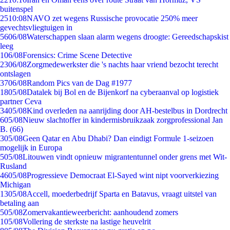
buitenspel
25
10:08
NAVO zet wegens Russische provocatie 250% meer
gevechtsvliegtuigen in
56
06/08
Waterschappen slaan alarm wegens droogte: Gereedschapskist
leeg
1
06/08
Forensics: Crime Scene Detective
23
06/08
Zorgmedewerkster die 's nachts haar vriend bezocht terecht
ontslagen
37
06/08
Random Pics van de Dag #1977
18
05/08
Datalek bij Bol en de Bijenkorf na cyberaanval op logistiek
partner Ceva
34
05/08
Kind overleden na aanrijding door AH-bestelbus in Dordrecht
6
05/08
Nieuw slachtoffer in kindermisbruikzaak zorgprofessional Jan
B. (66)
3
05/08
Geen Qatar en Abu Dhabi? Dan eindigt Formule 1-seizoen
mogelijk in Europa
5
05/08
Litouwen vindt opnieuw migrantentunnel onder grens met Wit-
Rusland
46
05/08
Progressieve Democraat El-Sayed wint nipt voorverkiezing
Michigan
13
05/08
Accell, moederbedrijf Sparta en Batavus, vraagt uitstel van
betaling aan
5
05/08
Zomervakantieweerbericht: aanhoudend zomers
1
05/08
Vollering de sterkste na lastige heuvelrit