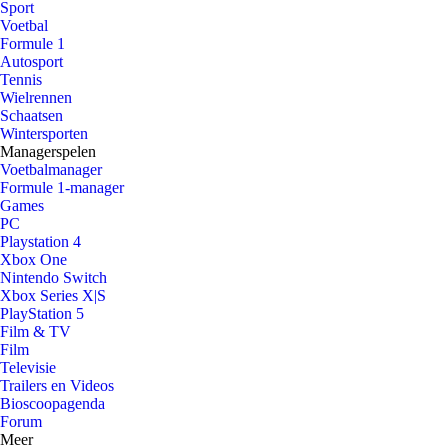
Sport
Voetbal
Formule 1
Autosport
Tennis
Wielrennen
Schaatsen
Wintersporten
Managerspelen
Voetbalmanager
Formule 1-manager
Games
PC
Playstation 4
Xbox One
Nintendo Switch
Xbox Series X|S
PlayStation 5
Film & TV
Film
Televisie
Trailers en Videos
Bioscoopagenda
Forum
Meer