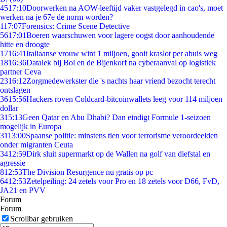
45
17:10
Doorwerken na AOW-leeftijd vaker vastgelegd in cao's, moet
werken na je 67e de norm worden?
1
17:07
Forensics: Crime Scene Detective
56
17:01
Boeren waarschuwen voor lagere oogst door aanhoudende
hitte en droogte
17
16:41
Italiaanse vrouw wint 1 miljoen, gooit kraslot per abuis weg
18
16:36
Datalek bij Bol en de Bijenkorf na cyberaanval op logistiek
partner Ceva
23
16:12
Zorgmedewerkster die 's nachts haar vriend bezocht terecht
ontslagen
36
15:56
Hackers roven Coldcard-bitcoinwallets leeg voor 114 miljoen
dollar
3
15:13
Geen Qatar en Abu Dhabi? Dan eindigt Formule 1-seizoen
mogelijk in Europa
31
13:00
Spaanse politie: minstens tien voor terrorisme veroordeelden
onder migranten Ceuta
34
12:59
Dirk sluit supermarkt op de Wallen na golf van diefstal en
agressie
8
12:53
The Division Resurgence nu gratis op pc
64
12:53
Zetelpeiling: 24 zetels voor Pro en 18 zetels voor D66, FvD,
JA21 en PVV
Forum
Forum
Scrollbar gebruiken