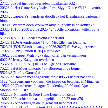
274
23:56
Post hier pas overleden muzikanten #32
203
23:24
Het Grote Songfestivalfeest Ziggo Dome #5 13 november
2026
20
23:23
Capibara's wandelen doodleuk het Braziliaanse parlement
binnen
18
23:19
Waarom doen vrouwen altijd hun telly in de kontzak?
233
23:16
Top 2000 Editie 2025 #243 Alle dikzakken willen op je
lijken
51
23:11
[NPO1] Goedenavond Nederland
254
23:11
De Avondetappe #176 - Met Ellen ten Damme.
76
23:01
[FOK!Voetbalmanager 2026/2027] #1 We zijn er weer
179
22:56
[PlayStation #184] Nieuw deel
109
22:56
Kapper Walat (27) slachtoffer van vernielingen
60
22:52
Jerney Kaagman overleden
255
22:48
[UFO/UAP] #16 The Age of Disclosure
75
22:48
Het Moestuintopic #37 Bloesem in de bomen
55
22:46
[Netflix Games] #1
267
22:44
Banken met hoge rente topic #95 - Dichter naar de 0
11
22:40
Levenslang voor man die inreed op betogers in München
195
22:29
[Conference League Donderdag 20:00 uur] Ajax -
Shelbourne FC #2
43
22:28
[Nintendo & Sony] The Legend of Zelda
180
22:22
Post hier zo vaak mogelijk om 22:22 uur #76
246
22:12
Afbeeldingen die je gemaakt hebt met AI
216
22:05
[UEL/ECL live topic] #160 GOAAAAAAAAAAAAAL