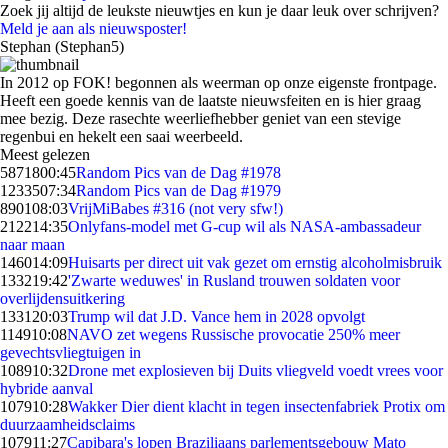
Zoek jij altijd de leukste nieuwtjes en kun je daar leuk over schrijven?
Meld je aan als nieuwsposter!
Stephan (Stephan5)
In 2012 op FOK! begonnen als weerman op onze eigenste frontpage.
Heeft een goede kennis van de laatste nieuwsfeiten en is hier graag
mee bezig. Deze rasechte weerliefhebber geniet van een stevige
regenbui en hekelt een saai weerbeeld.
Meest gelezen
58718
00:45
Random Pics van de Dag #1978
12335
07:34
Random Pics van de Dag #1979
8901
08:03
VrijMiBabes #316 (not very sfw!)
2122
14:35
Onlyfans-model met G-cup wil als NASA-ambassadeur
naar maan
1460
14:09
Huisarts per direct uit vak gezet om ernstig alcoholmisbruik
1332
19:42
'Zwarte weduwes' in Rusland trouwen soldaten voor
overlijdensuitkering
1331
20:03
Trump wil dat J.D. Vance hem in 2028 opvolgt
1149
10:08
NAVO zet wegens Russische provocatie 250% meer
gevechtsvliegtuigen in
1089
10:32
Drone met explosieven bij Duits vliegveld voedt vrees voor
hybride aanval
1079
10:28
Wakker Dier dient klacht in tegen insectenfabriek Protix om
duurzaamheidsclaims
1079
11:27
Capibara's lopen Braziliaans parlementsgebouw Mato