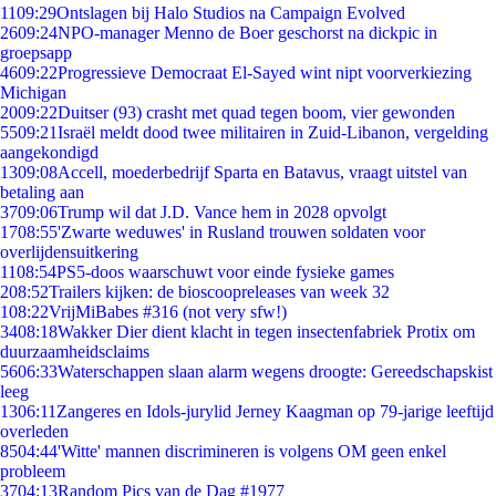
11
09:29
Ontslagen bij Halo Studios na Campaign Evolved
26
09:24
NPO-manager Menno de Boer geschorst na dickpic in
groepsapp
46
09:22
Progressieve Democraat El-Sayed wint nipt voorverkiezing
Michigan
20
09:22
Duitser (93) crasht met quad tegen boom, vier gewonden
55
09:21
Israël meldt dood twee militairen in Zuid-Libanon, vergelding
aangekondigd
13
09:08
Accell, moederbedrijf Sparta en Batavus, vraagt uitstel van
betaling aan
37
09:06
Trump wil dat J.D. Vance hem in 2028 opvolgt
17
08:55
'Zwarte weduwes' in Rusland trouwen soldaten voor
overlijdensuitkering
11
08:54
PS5-doos waarschuwt voor einde fysieke games
2
08:52
Trailers kijken: de bioscoopreleases van week 32
1
08:22
VrijMiBabes #316 (not very sfw!)
34
08:18
Wakker Dier dient klacht in tegen insectenfabriek Protix om
duurzaamheidsclaims
56
06:33
Waterschappen slaan alarm wegens droogte: Gereedschapskist
leeg
13
06:11
Zangeres en Idols-jurylid Jerney Kaagman op 79-jarige leeftijd
overleden
85
04:44
'Witte' mannen discrimineren is volgens OM geen enkel
probleem
37
04:13
Random Pics van de Dag #1977