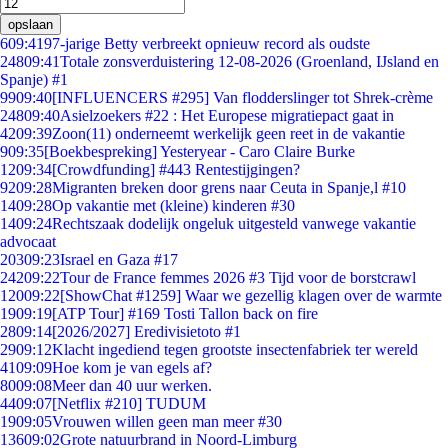
opslaan
6
09:41
97-jarige Betty verbreekt opnieuw record als oudste
248
09:41
Totale zonsverduistering 12-08-2026 (Groenland, IJsland en
Spanje) #1
99
09:40
[INFLUENCERS #295] Van flodderslinger tot Shrek-crème
248
09:40
Asielzoekers #22 : Het Europese migratiepact gaat in
42
09:39
Zoon(11) onderneemt werkelijk geen reet in de vakantie
9
09:35
[Boekbespreking] Yesteryear - Caro Claire Burke
12
09:34
[Crowdfunding] #443 Rentestijgingen?
92
09:28
Migranten breken door grens naar Ceuta in Spanje,l #10
14
09:28
Op vakantie met (kleine) kinderen #30
14
09:24
Rechtszaak dodelijk ongeluk uitgesteld vanwege vakantie
advocaat
203
09:23
Israel en Gaza #17
242
09:22
Tour de France femmes 2026 #3 Tijd voor de borstcrawl
120
09:22
[ShowChat #1259] Waar we gezellig klagen over de warmte
19
09:19
[ATP Tour] #169 Tosti Tallon back on fire
28
09:14
[2026/2027] Eredivisietoto #1
29
09:12
Klacht ingediend tegen grootste insectenfabriek ter wereld
41
09:09
Hoe kom je van egels af?
80
09:08
Meer dan 40 uur werken.
44
09:07
[Netflix #210] TUDUM
19
09:05
Vrouwen willen geen man meer #30
136
09:02
Grote natuurbrand in Noord-Limburg