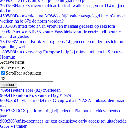
8
05/08
The Division Resurgence nu gratis op pc
36
05/08
Hackers roven Coldcard-bitcoinwallets leeg voor 114 miljoen
dollar
45
05/08
Doorwerken na AOW-leeftijd vaker vastgelegd in cao's, moet
werken na je 67e de norm worden?
38
05/08
Vinted-foto's van vrouwen massaal gedeeld op seksfora
1
05/08
Nieuwe XBOX Game Pass titels voor de eerste helft van de
maand augustus
53
05/08
Van den Brink zet nog eens 14 gemeenten onder toezicht om
spreidingswet
18
05/08
Iran overweegt Europese hulp bij ruimen mijnen in Straat van
Hormuz
Actieve items
Actieve items
Scrollbar gebruiken
opslaan
7
09:41
Peter Faber (82) overleden
9
09:41
Random Pics van de Dag #1979
60
09:36
Onlyfans-model met G-cup wil als NASA-ambassadeur naar
maan
3
09:33
XBOX platform krijgt zijn eigen "Platinum" achievements dit
jaar
9
09:30
Netflix-abonnees krijgen exclusieve early access tot uitgebreide
GTA VI trailer