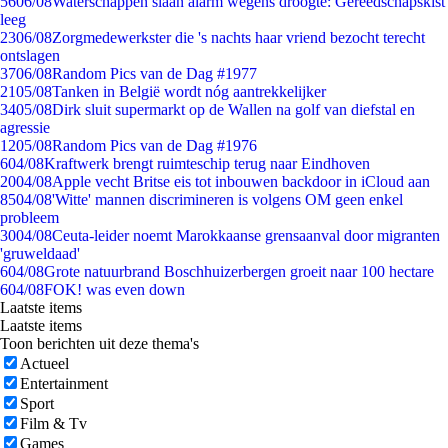
56
06/08
Waterschappen slaan alarm wegens droogte: Gereedschapskist
leeg
23
06/08
Zorgmedewerkster die 's nachts haar vriend bezocht terecht
ontslagen
37
06/08
Random Pics van de Dag #1977
21
05/08
Tanken in België wordt nóg aantrekkelijker
34
05/08
Dirk sluit supermarkt op de Wallen na golf van diefstal en
agressie
12
05/08
Random Pics van de Dag #1976
6
04/08
Kraftwerk brengt ruimteschip terug naar Eindhoven
20
04/08
Apple vecht Britse eis tot inbouwen backdoor in iCloud aan
85
04/08
'Witte' mannen discrimineren is volgens OM geen enkel
probleem
30
04/08
Ceuta-leider noemt Marokkaanse grensaanval door migranten
'gruweldaad'
6
04/08
Grote natuurbrand Boschhuizerbergen groeit naar 100 hectare
6
04/08
FOK! was even down
Laatste items
Laatste items
Toon berichten uit deze thema's
Actueel
Entertainment
Sport
Film & Tv
Games