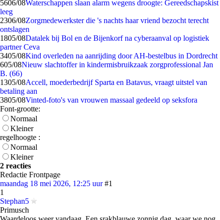
56
06/08
Waterschappen slaan alarm wegens droogte: Gereedschapskist
leeg
23
06/08
Zorgmedewerkster die 's nachts haar vriend bezocht terecht
ontslagen
18
05/08
Datalek bij Bol en de Bijenkorf na cyberaanval op logistiek
partner Ceva
34
05/08
Kind overleden na aanrijding door AH-bestelbus in Dordrecht
6
05/08
Nieuw slachtoffer in kindermisbruikzaak zorgprofessional Jan
B. (66)
13
05/08
Accell, moederbedrijf Sparta en Batavus, vraagt uitstel van
betaling aan
38
05/08
Vinted-foto's van vrouwen massaal gedeeld op seksfora
Font-grootte:
Normaal
Kleiner
regelhoogte :
Normaal
Kleiner
2 reacties
Redactie Frontpage
maandag 18 mei 2026, 12:25 uur
#1
1
Stephan5
Primusch
Waardeloos weer vandaag. Een srakblauwe zonnig dag, waar we nog