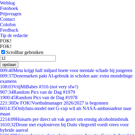
Weblog
Fotoboek
Prijsvragen
Contact
Colofon
Feedback
Tip de redactie
FOK!
FOK!
Scrollbar gebruiken
opslaan
0
09:40
Meta krijgt half miljard boete voor mentale schade bij jongeren
0
09:37
Denemarken pakt AI-gebruik in scholen aan: extra mondelinge
examens
1
08:03
VrijMiBabes #316 (not very sfw!)
9
07:34
Random Pics van de Dag #1979
19
00:45
Random Pics van de Dag #1978
2
21:30
De FOK!Voetbalmanager 2026/2027 is begonnen
60
14:35
Onlyfans-model met G-cup wil als NASA-ambassadeur naar
maan
22
14:09
Huisarts per direct uit vak gezet om ernstig alcoholmisbruik
16
10:32
Drone met explosieven bij Duits vliegveld voedt vrees voor
hybride aanval