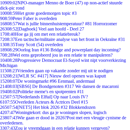
109
09:02
NPO-manager Menno de Boer (47) op non-actief stuurde
dick-pic rond
100
08:59
Het grote goedemorgen topic #3
9
08:59
Peter Faber is overleden
168
08:57
Wat is jullie binnenhuistemperatuur? #81 Horrorzomer
263
08:52
[Dagboek] Veel aan hoofd - Deel 27
17
08:40
Hoe ga jij om met een relatiebreuk?
72
08:37
Een tactische/militaire analyse van het front in Oekraïne #31
13
08:35
Tony Scott (54) overleden
189
08:29
Oorlog Iran #136 Bridge and powerplant day incoming?
7
08:28
Wel eens geprobeerd jou in een relatie te manipuleren?
104
08:28
Progressieve Democraat El-Sayed wint nipt voorverkiezing
Michigan
115
08:23
Vrienden gaan op vakantie zonder mij uit te nodigen
132
08:21
[WLR SC #417] Nieuw deel openen was kaputt
152
08:07
De woningmarkt #96 Eenmaal, andermaal
214
08:03
[SBS6] De Bondgenoten #317 We dansen de macaroni
194
08:02
Politieke meme's en spotprenten #11
125
07:57
[Nederlands Elftal] Op naar Louis IV?
61
07:55
Overleden Acteurs & Actrices Deel #15
265
07:54
[NET5] Het blok 2026 #32 Blokkendozen
42
07:47
Woningtekort: dus ga je woningen slopen, logisch
238
07:43
Wie gaan er dood in 2026?Post met een vleugje cynisme de
overledenen.
33
07:43
Zou je vreemdgaan in een relatie kunnen vergeven?