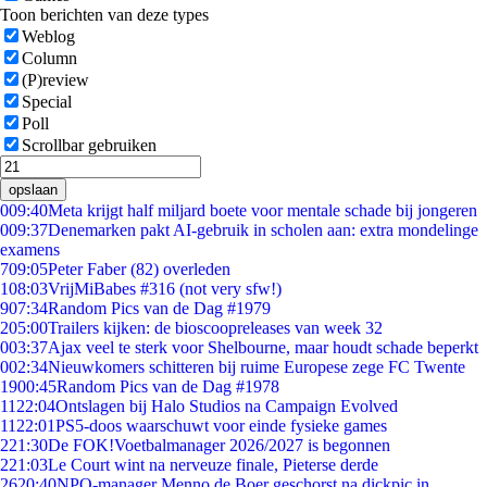
Toon berichten van deze types
Weblog
Column
(P)review
Special
Poll
Scrollbar gebruiken
opslaan
0
09:40
Meta krijgt half miljard boete voor mentale schade bij jongeren
0
09:37
Denemarken pakt AI-gebruik in scholen aan: extra mondelinge
examens
7
09:05
Peter Faber (82) overleden
1
08:03
VrijMiBabes #316 (not very sfw!)
9
07:34
Random Pics van de Dag #1979
2
05:00
Trailers kijken: de bioscoopreleases van week 32
0
03:37
Ajax veel te sterk voor Shelbourne, maar houdt schade beperkt
0
02:34
Nieuwkomers schitteren bij ruime Europese zege FC Twente
19
00:45
Random Pics van de Dag #1978
11
22:04
Ontslagen bij Halo Studios na Campaign Evolved
11
22:01
PS5-doos waarschuwt voor einde fysieke games
2
21:30
De FOK!Voetbalmanager 2026/2027 is begonnen
2
21:03
Le Court wint na nerveuze finale, Pieterse derde
26
20:40
NPO-manager Menno de Boer geschorst na dickpic in