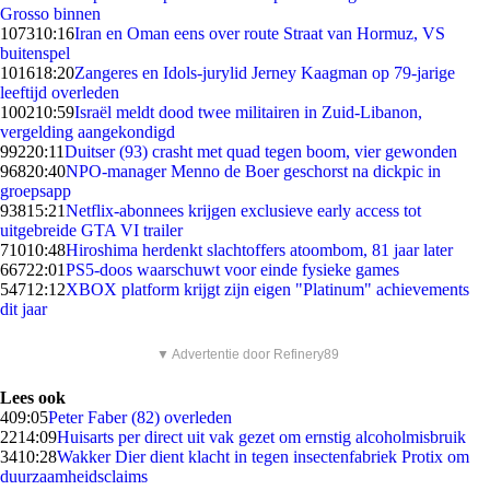
Grosso binnen
1073
10:16
Iran en Oman eens over route Straat van Hormuz, VS
buitenspel
1016
18:20
Zangeres en Idols-jurylid Jerney Kaagman op 79-jarige
leeftijd overleden
1002
10:59
Israël meldt dood twee militairen in Zuid-Libanon,
vergelding aangekondigd
992
20:11
Duitser (93) crasht met quad tegen boom, vier gewonden
968
20:40
NPO-manager Menno de Boer geschorst na dickpic in
groepsapp
938
15:21
Netflix-abonnees krijgen exclusieve early access tot
uitgebreide GTA VI trailer
710
10:48
Hiroshima herdenkt slachtoffers atoombom, 81 jaar later
667
22:01
PS5-doos waarschuwt voor einde fysieke games
547
12:12
XBOX platform krijgt zijn eigen "Platinum" achievements
dit jaar
▼ Advertentie door Refinery89
Lees ook
4
09:05
Peter Faber (82) overleden
22
14:09
Huisarts per direct uit vak gezet om ernstig alcoholmisbruik
34
10:28
Wakker Dier dient klacht in tegen insectenfabriek Protix om
duurzaamheidsclaims