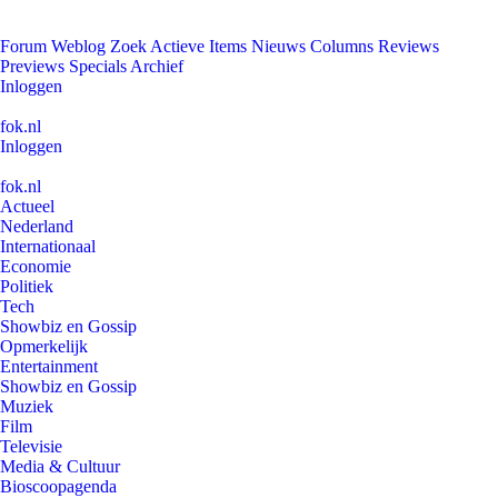
Forum
Weblog
Zoek
Actieve Items
Nieuws
Columns
Reviews
Previews
Specials
Archief
Inloggen
fok.nl
Inloggen
fok.nl
Actueel
Nederland
Internationaal
Economie
Politiek
Tech
Showbiz en Gossip
Opmerkelijk
Entertainment
Showbiz en Gossip
Muziek
Film
Televisie
Media & Cultuur
Bioscoopagenda