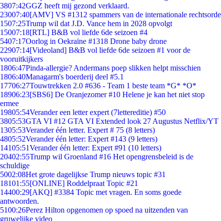
38
07:42
GGZ heeft mij gezond verklaard.
230
07:40
[AMV] VS #1312 spammers van de internationale rechtsorde
15
07:25
Trump wil dat J.D. Vance hem in 2028 opvolgt
150
07:18
[RTL] B&B vol liefde 6de seizoen #4
54
07:17
Oorlog in Oekraïne #1318 Drone baby drone
229
07:14
[Videoland] B&B vol liefde 6de seizoen #1 voor de
vooruitkijkers
18
06:47
Pinda-allergie? Andermans poep slikken helpt misschien
18
06:40
Managarm's boerderij deel #5.1
177
06:27
Touwtrekken 2.0 #636 - Team 1 beste team *G* *O*
189
06:23
[SBS6] De Oranjezomer #10 Helene je kan het niet stop
ermee
198
05:54
Verander een letter expert (7lettereditie) #50
38
05:53
GTA VI #12 GTA VI Extended look 27 Augustus Netflix/YT
13
05:53
Verander één letter. Expert # 75 (8 letters)
48
05:52
Verander één letter: Expert #143 (9 letters)
141
05:51
Verander één letter: Expert #91 (10 letters)
204
02:55
Trump wil Groenland #16 Het opengrensbeleid is de
schuldige
50
02:08
Het grote dagelijkse Trump nieuws topic #31
181
01:55
[ONLINE] Roddelpraat Topic #21
144
00:29
[AKQ] #3384 Topic met vragen. En soms goede
antwoorden.
51
00:26
Perez Hilton opgenomen op spoed na uitzenden van
gruwelijke video