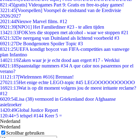
8
21:45
[gratis] Videogames Part 9: Gratis en free-to-play games!
32
21:45
[Voorspellen] Voorspel de eindstand van de Eredivisie
2026/2027
20
21:44
Nieuwe Marvel films. #12
99
21:39
[NPO1] Het Familiediner #23 - te allen tijden
134
21:33
FOK!ers die stoppen met alcohol - waar we stoppen #21
65
21:32
De neergang van Duitsland als lichtend voorbeeld #3
69
21:27
De Bondgenoten Spoiler Topic #3
83
21:25
UEFA kondigt boycot van FIFA-competities aan vanwege
plan Infantino
140
21:19
Zaken waar je je echt dood aan ergert #17 - Werklui
68
21:18
Spaanstalige nummers #34 A que calor nos pasaremos por el
verano?
111
21:17
[Wielrennen #616] Brennan!
270
21:15
Het enige echte LEGO-topic #45 LEGOOOOOOOOOOO
169
21:13
Wat is op dit moment volgens jou de meest irritante reclame?
#12
60
20:54
Lisa (38) vermoord in Griekenland door Afghaanse
asielzoeker
14
20:49
Global Justice Report
1
20:44
+5 telspel #144 Keer 5 =
Nederland
Nederland
Scrollbar gebruiken