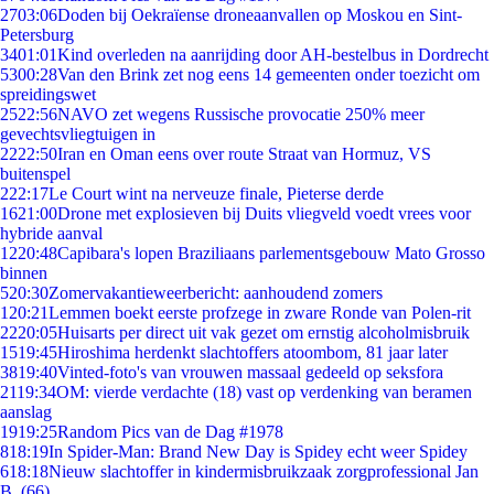
27
03:06
Doden bij Oekraïense droneaanvallen op Moskou en Sint-
Petersburg
34
01:01
Kind overleden na aanrijding door AH-bestelbus in Dordrecht
53
00:28
Van den Brink zet nog eens 14 gemeenten onder toezicht om
spreidingswet
25
22:56
NAVO zet wegens Russische provocatie 250% meer
gevechtsvliegtuigen in
22
22:50
Iran en Oman eens over route Straat van Hormuz, VS
buitenspel
2
22:17
Le Court wint na nerveuze finale, Pieterse derde
16
21:00
Drone met explosieven bij Duits vliegveld voedt vrees voor
hybride aanval
12
20:48
Capibara's lopen Braziliaans parlementsgebouw Mato Grosso
binnen
5
20:30
Zomervakantieweerbericht: aanhoudend zomers
1
20:21
Lemmen boekt eerste profzege in zware Ronde van Polen-rit
22
20:05
Huisarts per direct uit vak gezet om ernstig alcoholmisbruik
15
19:45
Hiroshima herdenkt slachtoffers atoombom, 81 jaar later
38
19:40
Vinted-foto's van vrouwen massaal gedeeld op seksfora
21
19:34
OM: vierde verdachte (18) vast op verdenking van beramen
aanslag
19
19:25
Random Pics van de Dag #1978
8
18:19
In Spider-Man: Brand New Day is Spidey echt weer Spidey
6
18:18
Nieuw slachtoffer in kindermisbruikzaak zorgprofessional Jan
B. (66)