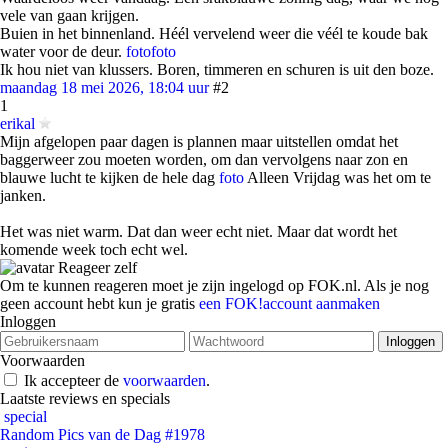
vele van gaan krijgen.
Buien in het binnenland. Héél vervelend weer die véél te koude bak
water voor de deur.
foto
foto
Ik hou niet van klussers. Boren, timmeren en schuren is uit den boze.
maandag 18 mei 2026, 18:04 uur
#2
1
erikal
Mijn afgelopen paar dagen is plannen maar uitstellen omdat het
baggerweer zou moeten worden, om dan vervolgens naar zon en
blauwe lucht te kijken de hele dag
foto
Alleen Vrijdag was het om te
janken.
Het was niet warm. Dat dan weer echt niet. Maar dat wordt het
komende week toch echt wel.
Reageer zelf
Om te kunnen reageren moet je zijn ingelogd op FOK.nl. Als je nog
geen account hebt kun je gratis
een FOK!account aanmaken
Inloggen
Voorwaarden
Ik accepteer de
voorwaarden
.
Laatste reviews en specials
special
Random Pics van de Dag #1978