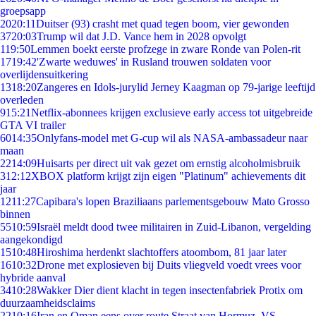
groepsapp
20
20:11
Duitser (93) crasht met quad tegen boom, vier gewonden
37
20:03
Trump wil dat J.D. Vance hem in 2028 opvolgt
1
19:50
Lemmen boekt eerste profzege in zware Ronde van Polen-rit
17
19:42
'Zwarte weduwes' in Rusland trouwen soldaten voor
overlijdensuitkering
13
18:20
Zangeres en Idols-jurylid Jerney Kaagman op 79-jarige leeftijd
overleden
9
15:21
Netflix-abonnees krijgen exclusieve early access tot uitgebreide
GTA VI trailer
60
14:35
Onlyfans-model met G-cup wil als NASA-ambassadeur naar
maan
22
14:09
Huisarts per direct uit vak gezet om ernstig alcoholmisbruik
3
12:12
XBOX platform krijgt zijn eigen "Platinum" achievements dit
jaar
12
11:27
Capibara's lopen Braziliaans parlementsgebouw Mato Grosso
binnen
55
10:59
Israël meldt dood twee militairen in Zuid-Libanon, vergelding
aangekondigd
15
10:48
Hiroshima herdenkt slachtoffers atoombom, 81 jaar later
16
10:32
Drone met explosieven bij Duits vliegveld voedt vrees voor
hybride aanval
34
10:28
Wakker Dier dient klacht in tegen insectenfabriek Protix om
duurzaamheidsclaims
22
10:16
Iran en Oman eens over route Straat van Hormuz, VS