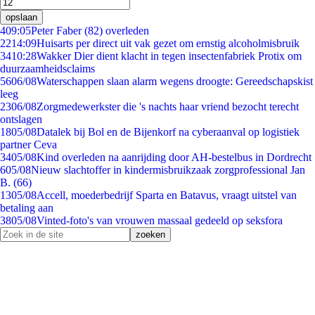
opslaan
4
09:05
Peter Faber (82) overleden
22
14:09
Huisarts per direct uit vak gezet om ernstig alcoholmisbruik
34
10:28
Wakker Dier dient klacht in tegen insectenfabriek Protix om
duurzaamheidsclaims
56
06/08
Waterschappen slaan alarm wegens droogte: Gereedschapskist
leeg
23
06/08
Zorgmedewerkster die 's nachts haar vriend bezocht terecht
ontslagen
18
05/08
Datalek bij Bol en de Bijenkorf na cyberaanval op logistiek
partner Ceva
34
05/08
Kind overleden na aanrijding door AH-bestelbus in Dordrecht
6
05/08
Nieuw slachtoffer in kindermisbruikzaak zorgprofessional Jan
B. (66)
13
05/08
Accell, moederbedrijf Sparta en Batavus, vraagt uitstel van
betaling aan
38
05/08
Vinted-foto's van vrouwen massaal gedeeld op seksfora