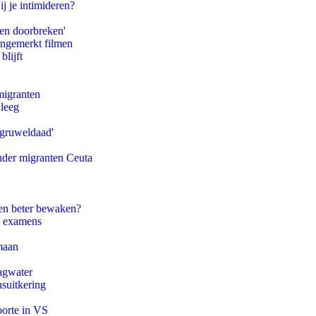
ij je intimideren?
pen doorbreken'
ongemerkt filmen
blijft
migranten
 leeg
'gruweldaad'
onder migranten Ceuta
en beter bewaken?
e examens
maan
agwater
suitkering
oorte in VS