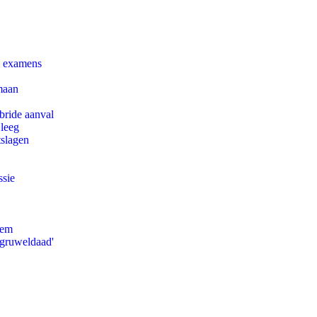
e examens
maan
bride aanval
 leeg
tslagen
ssie
eem
'gruweldaad'