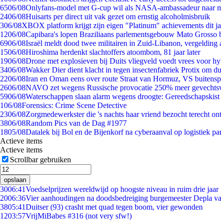
65
06/08
Onlyfans-model met G-cup wil als NASA-ambassadeur naar 
24
06/08
Huisarts per direct uit vak gezet om ernstig alcoholmisbruik
3
06/08
XBOX platform krijgt zijn eigen "Platinum" achievements dit ja
12
06/08
Capibara's lopen Braziliaans parlementsgebouw Mato Grosso 
69
06/08
Israël meldt dood twee militairen in Zuid-Libanon, vergeldin
15
06/08
Hiroshima herdenkt slachtoffers atoombom, 81 jaar later
19
06/08
Drone met explosieven bij Duits vliegveld voedt vrees voor hy
34
06/08
Wakker Dier dient klacht in tegen insectenfabriek Protix om 
22
06/08
Iran en Oman eens over route Straat van Hormuz, VS buitensp
26
06/08
NAVO zet wegens Russische provocatie 250% meer gevechtsvl
59
06/08
Waterschappen slaan alarm wegens droogte: Gereedschapskist
1
06/08
Forensics: Crime Scene Detective
23
06/08
Zorgmedewerkster die 's nachts haar vriend bezocht terecht on
38
06/08
Random Pics van de Dag #1977
18
05/08
Datalek bij Bol en de Bijenkorf na cyberaanval op logistiek pa
Actieve items
Actieve items
Scrollbar gebruiken
opslaan
30
06:41
Voedselprijzen wereldwijd op hoogste niveau in ruim drie jaar
20
06:36
Vier aanhoudingen na doodsbedreiging burgemeester Depla v
38
05:41
Duitser (93) crasht met quad tegen boom, vier gewonden
12
03:57
VrijMiBabes #316 (not very sfw!)