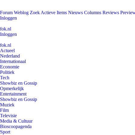
Forum
Weblog
Zoek
Actieve Items
Nieuws
Columns
Reviews
Previe
Inloggen
fok.nl
Inloggen
fok.nl
Actueel
Nederland
Internationaal
Economie
Politiek
Tech
Showbiz en Gossip
Opmerkelijk
Entertainment
Showbiz en Gossip
Muziek
Film
Televisie
Media & Cultuur
Bioscoopagenda
Sport