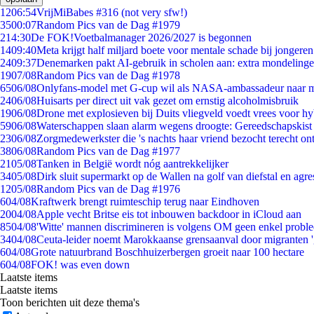
12
06:54
VrijMiBabes #316 (not very sfw!)
35
00:07
Random Pics van de Dag #1979
2
14:30
De FOK!Voetbalmanager 2026/2027 is begonnen
14
09:40
Meta krijgt half miljard boete voor mentale schade bij jongeren
24
09:37
Denemarken pakt AI-gebruik in scholen aan: extra mondeling
19
07/08
Random Pics van de Dag #1978
65
06/08
Onlyfans-model met G-cup wil als NASA-ambassadeur naar 
24
06/08
Huisarts per direct uit vak gezet om ernstig alcoholmisbruik
19
06/08
Drone met explosieven bij Duits vliegveld voedt vrees voor hy
59
06/08
Waterschappen slaan alarm wegens droogte: Gereedschapskist
23
06/08
Zorgmedewerkster die 's nachts haar vriend bezocht terecht on
38
06/08
Random Pics van de Dag #1977
21
05/08
Tanken in België wordt nóg aantrekkelijker
34
05/08
Dirk sluit supermarkt op de Wallen na golf van diefstal en agre
12
05/08
Random Pics van de Dag #1976
6
04/08
Kraftwerk brengt ruimteschip terug naar Eindhoven
20
04/08
Apple vecht Britse eis tot inbouwen backdoor in iCloud aan
85
04/08
'Witte' mannen discrimineren is volgens OM geen enkel probl
34
04/08
Ceuta-leider noemt Marokkaanse grensaanval door migranten 
6
04/08
Grote natuurbrand Boschhuizerbergen groeit naar 100 hectare
6
04/08
FOK! was even down
Laatste items
Laatste items
Toon berichten uit deze thema's