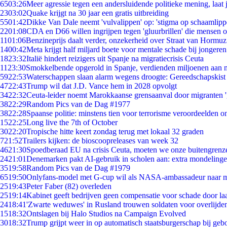
65
03:26
Meer agressie tegen een andersluidende politieke mening, laat j
23
03:02
Quake krijgt na 30 jaar een gratis uitbreiding
55
01:42
Dikke Van Dale neemt 'vulvalippen' op: 'stigma op schaamlip
22
01:08
CDA en D66 willen ingrijpen tegen 'gluurbrillen' die mensen 
11
01:06
Benzineprijs daalt verder, onzekerheid over Straat van Hormuz 
14
00:42
Meta krijgt half miljard boete voor mentale schade bij jongeren
18
23:32
Italië hindert reizigers uit Spanje na migratiecrisis Ceuta
11
23:30
Smokkelbende opgerold in Spanje, verdienden miljoenen aan 
59
22:53
Waterschappen slaan alarm wegens droogte: Gereedschapskist
47
22:43
Trump wil dat J.D. Vance hem in 2028 opvolgt
34
22:32
Ceuta-leider noemt Marokkaanse grensaanval door migranten 
38
22:29
Random Pics van de Dag #1977
38
22:28
Spaanse politie: minstens tien voor terrorisme veroordeelden 
15
22:25
Long live the 7th of October
30
22:20
Tropische hitte keert zondag terug met lokaal 32 graden
7
21:52
Trailers kijken: de bioscoopreleases van week 32
46
21:30
Spoedberaad EU na crisis Ceuta, moeten we onze buitengrenz
24
21:01
Denemarken pakt AI-gebruik in scholen aan: extra mondeling
35
19:58
Random Pics van de Dag #1979
65
19:50
Onlyfans-model met G-cup wil als NASA-ambassadeur naar 
25
19:43
Peter Faber (82) overleden
25
19:14
Kabinet geeft bedrijven geen compensatie voor schade door la
24
18:41
'Zwarte weduwes' in Rusland trouwen soldaten voor overlijden
15
18:32
Ontslagen bij Halo Studios na Campaign Evolved
30
18:32
Trump grijpt weer in op automatisch staatsburgerschap bij geb