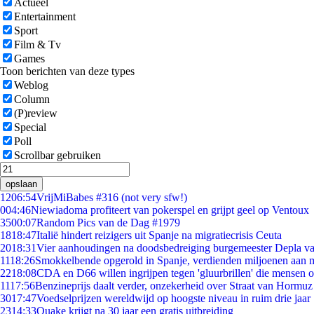
Actueel
Entertainment
Sport
Film & Tv
Games
Toon berichten van deze types
Weblog
Column
(P)review
Special
Poll
Scrollbar gebruiken
opslaan
12
06:54
VrijMiBabes #316 (not very sfw!)
0
04:46
Niewiadoma profiteert van pokerspel en grijpt geel op Ventoux
35
00:07
Random Pics van de Dag #1979
18
18:47
Italië hindert reizigers uit Spanje na migratiecrisis Ceuta
20
18:31
Vier aanhoudingen na doodsbedreiging burgemeester Depla v
11
18:26
Smokkelbende opgerold in Spanje, verdienden miljoenen aan 
22
18:08
CDA en D66 willen ingrijpen tegen 'gluurbrillen' die mensen 
11
17:56
Benzineprijs daalt verder, onzekerheid over Straat van Hormuz b
30
17:47
Voedselprijzen wereldwijd op hoogste niveau in ruim drie jaar
23
14:33
Quake krijgt na 30 jaar een gratis uitbreiding