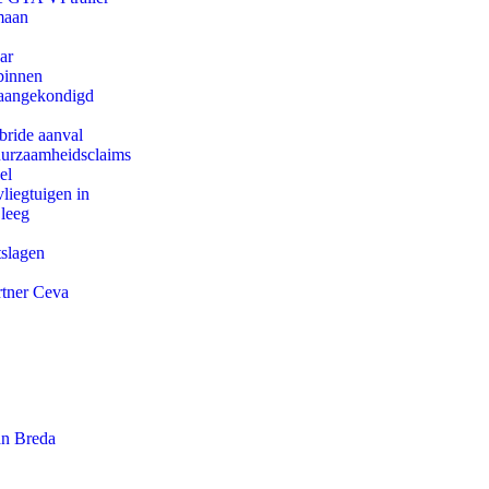
maan
ar
binnen
g aangekondigd
bride aanval
duurzaamheidsclaims
el
iegtuigen in
 leeg
tslagen
rtner Ceva
an Breda