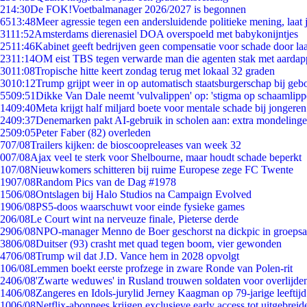
2
14:30
De FOK!Voetbalmanager 2026/2027 is begonnen
65
13:48
Meer agressie tegen een andersluidende politieke mening, laat j
31
11:52
Amsterdams dierenasiel DOA overspoeld met babykonijntjes
25
11:46
Kabinet geeft bedrijven geen compensatie voor schade door la
23
11:14
OM eist TBS tegen verwarde man die agenten stak met aardap
30
11:08
Tropische hitte keert zondag terug met lokaal 32 graden
30
10:12
Trump grijpt weer in op automatisch staatsburgerschap bij geb
55
09:51
Dikke Van Dale neemt 'vulvalippen' op: 'stigma op schaamlip
14
09:40
Meta krijgt half miljard boete voor mentale schade bij jongeren
24
09:37
Denemarken pakt AI-gebruik in scholen aan: extra mondeling
25
09:05
Peter Faber (82) overleden
7
07/08
Trailers kijken: de bioscoopreleases van week 32
0
07/08
Ajax veel te sterk voor Shelbourne, maar houdt schade beperkt
1
07/08
Nieuwkomers schitteren bij ruime Europese zege FC Twente
19
07/08
Random Pics van de Dag #1978
15
06/08
Ontslagen bij Halo Studios na Campaign Evolved
19
06/08
PS5-doos waarschuwt voor einde fysieke games
2
06/08
Le Court wint na nerveuze finale, Pieterse derde
29
06/08
NPO-manager Menno de Boer geschorst na dickpic in groeps
38
06/08
Duitser (93) crasht met quad tegen boom, vier gewonden
47
06/08
Trump wil dat J.D. Vance hem in 2028 opvolgt
1
06/08
Lemmen boekt eerste profzege in zware Ronde van Polen-rit
24
06/08
'Zwarte weduwes' in Rusland trouwen soldaten voor overlijden
14
06/08
Zangeres en Idols-jurylid Jerney Kaagman op 79-jarige leeftij
10
06/08
Netflix-abonnees krijgen exclusieve early access tot uitgebreid