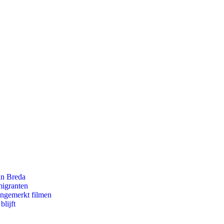
an Breda
migranten
ongemerkt filmen
lijft