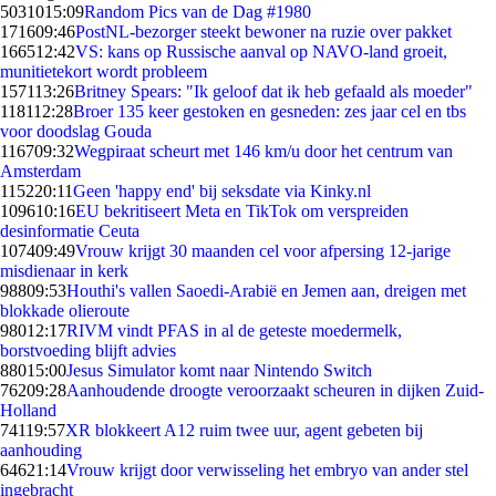
50310
15:09
Random Pics van de Dag #1980
1716
09:46
PostNL-bezorger steekt bewoner na ruzie over pakket
1665
12:42
VS: kans op Russische aanval op NAVO-land groeit,
munitietekort wordt probleem
1571
13:26
Britney Spears: "Ik geloof dat ik heb gefaald als moeder"
1181
12:28
Broer 135 keer gestoken en gesneden: zes jaar cel en tbs
voor doodslag Gouda
1167
09:32
Wegpiraat scheurt met 146 km/u door het centrum van
Amsterdam
1152
20:11
Geen 'happy end' bij seksdate via Kinky.nl
1096
10:16
EU bekritiseert Meta en TikTok om verspreiden
desinformatie Ceuta
1074
09:49
Vrouw krijgt 30 maanden cel voor afpersing 12-jarige
misdienaar in kerk
988
09:53
Houthi's vallen Saoedi-Arabië en Jemen aan, dreigen met
blokkade olieroute
980
12:17
RIVM vindt PFAS in al de geteste moedermelk,
borstvoeding blijft advies
880
15:00
Jesus Simulator komt naar Nintendo Switch
762
09:28
Aanhoudende droogte veroorzaakt scheuren in dijken Zuid-
Holland
741
19:57
XR blokkeert A12 ruim twee uur, agent gebeten bij
aanhouding
646
21:14
Vrouw krijgt door verwisseling het embryo van ander stel
ingebracht