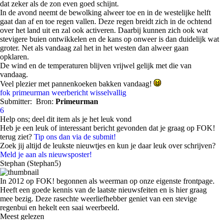
dat zeker als de zon even goed schijnt.
In de avond neemt de bewolking alweer toe en in de westelijke helft
gaat dan af en toe regen vallen. Deze regen breidt zich in de ochtend
over het land uit en zal ook activeren. Daarbij kunnen zich ook wat
stevigere buien ontwikkelen en de kans op onweer is dan duidelijk wat
groter. Net als vandaag zal het in het westen dan alweer gaan
opklaren.
De wind en de temperaturen blijven vrijwel gelijk met die van
vandaag.
Veel plezier met pannenkoeken bakken vandaag!
fok
primeurman
weerbericht
wisselvallig
Submitter:
Bron:
Primeurman
6
Help ons; deel dit item als je het leuk vond
Heb je een leuk of interessant bericht gevonden dat je graag op FOK!
terug ziet?
Tip ons dan via de submit!
Zoek jij altijd de leukste nieuwtjes en kun je daar leuk over schrijven?
Meld je aan als nieuwsposter!
Stephan (Stephan5)
In 2012 op FOK! begonnen als weerman op onze eigenste frontpage.
Heeft een goede kennis van de laatste nieuwsfeiten en is hier graag
mee bezig. Deze rasechte weerliefhebber geniet van een stevige
regenbui en hekelt een saai weerbeeld.
Meest gelezen