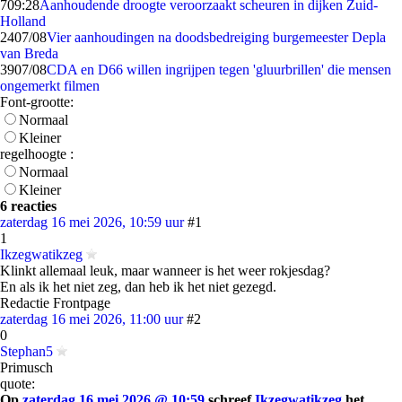
7
09:28
Aanhoudende droogte veroorzaakt scheuren in dijken Zuid-
Holland
24
07/08
Vier aanhoudingen na doodsbedreiging burgemeester Depla
van Breda
39
07/08
CDA en D66 willen ingrijpen tegen 'gluurbrillen' die mensen
ongemerkt filmen
Font-grootte:
Normaal
Kleiner
regelhoogte :
Normaal
Kleiner
6 reacties
zaterdag 16 mei 2026, 10:59 uur
#1
1
Ikzegwatikzeg
Klinkt allemaal leuk, maar wanneer is het weer rokjesdag?
En als ik het niet zeg, dan heb ik het niet gezegd.
Redactie Frontpage
zaterdag 16 mei 2026, 11:00 uur
#2
0
Stephan5
Primusch
quote:
Op
zaterdag 16 mei 2026 @ 10:59
schreef
Ikzegwatikzeg
het