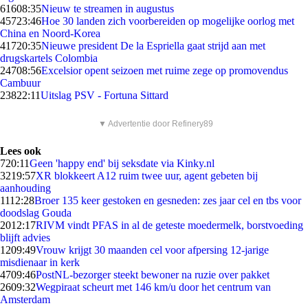
616
08:35
Nieuw te streamen in augustus
457
23:46
Hoe 30 landen zich voorbereiden op mogelijke oorlog met
China en Noord-Korea
417
20:35
Nieuwe president De la Espriella gaat strijd aan met
drugskartels Colombia
247
08:56
Excelsior opent seizoen met ruime zege op promovendus
Cambuur
238
22:11
Uitslag PSV - Fortuna Sittard
▼ Advertentie door Refinery89
Lees ook
7
20:11
Geen 'happy end' bij seksdate via Kinky.nl
32
19:57
XR blokkeert A12 ruim twee uur, agent gebeten bij
aanhouding
11
12:28
Broer 135 keer gestoken en gesneden: zes jaar cel en tbs voor
doodslag Gouda
20
12:17
RIVM vindt PFAS in al de geteste moedermelk, borstvoeding
blijft advies
12
09:49
Vrouw krijgt 30 maanden cel voor afpersing 12-jarige
misdienaar in kerk
47
09:46
PostNL-bezorger steekt bewoner na ruzie over pakket
26
09:32
Wegpiraat scheurt met 146 km/u door het centrum van
Amsterdam