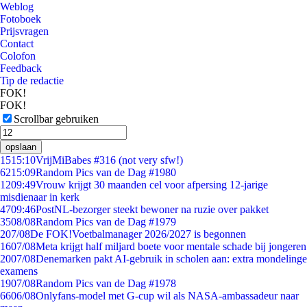
Weblog
Fotoboek
Prijsvragen
Contact
Colofon
Feedback
Tip de redactie
FOK!
FOK!
Scrollbar gebruiken
opslaan
15
15:10
VrijMiBabes #316 (not very sfw!)
62
15:09
Random Pics van de Dag #1980
12
09:49
Vrouw krijgt 30 maanden cel voor afpersing 12-jarige
misdienaar in kerk
47
09:46
PostNL-bezorger steekt bewoner na ruzie over pakket
35
08/08
Random Pics van de Dag #1979
2
07/08
De FOK!Voetbalmanager 2026/2027 is begonnen
16
07/08
Meta krijgt half miljard boete voor mentale schade bij jongeren
20
07/08
Denemarken pakt AI-gebruik in scholen aan: extra mondelinge
examens
19
07/08
Random Pics van de Dag #1978
66
06/08
Onlyfans-model met G-cup wil als NASA-ambassadeur naar