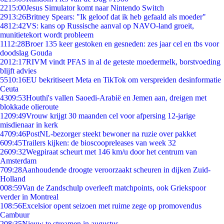
22
15:00
Jesus Simulator komt naar Nintendo Switch
29
13:26
Britney Spears: "Ik geloof dat ik heb gefaald als moeder"
48
12:42
VS: kans op Russische aanval op NAVO-land groeit,
munitietekort wordt probleem
11
12:28
Broer 135 keer gestoken en gesneden: zes jaar cel en tbs voor
doodslag Gouda
20
12:17
RIVM vindt PFAS in al de geteste moedermelk, borstvoeding
blijft advies
55
10:16
EU bekritiseert Meta en TikTok om verspreiden desinformatie
Ceuta
43
09:53
Houthi's vallen Saoedi-Arabië en Jemen aan, dreigen met
blokkade olieroute
12
09:49
Vrouw krijgt 30 maanden cel voor afpersing 12-jarige
misdienaar in kerk
47
09:46
PostNL-bezorger steekt bewoner na ruzie over pakket
6
09:45
Trailers kijken: de bioscoopreleases van week 32
26
09:32
Wegpiraat scheurt met 146 km/u door het centrum van
Amsterdam
7
09:28
Aanhoudende droogte veroorzaakt scheuren in dijken Zuid-
Holland
0
08:59
Van de Zandschulp overleeft matchpoints, ook Griekspoor
verder in Montreal
1
08:56
Excelsior opent seizoen met ruime zege op promovendus
Cambuur
2
08:35
Nieuw te streamen in augustus