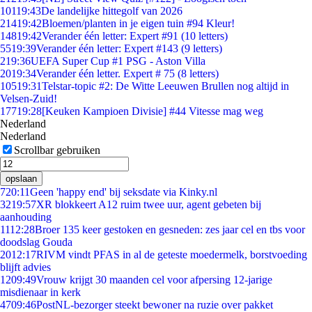
101
19:43
De landelijke hittegolf van 2026
214
19:42
Bloemen/planten in je eigen tuin #94 Kleur!
148
19:42
Verander één letter: Expert #91 (10 letters)
55
19:39
Verander één letter: Expert #143 (9 letters)
2
19:36
UEFA Super Cup #1 PSG - Aston Villa
20
19:34
Verander één letter. Expert # 75 (8 letters)
105
19:31
Telstar-topic #2: De Witte Leeuwen Brullen nog altijd in
Velsen-Zuid!
177
19:28
[Keuken Kampioen Divisie] #44 Vitesse mag weg
Nederland
Nederland
Scrollbar gebruiken
opslaan
7
20:11
Geen 'happy end' bij seksdate via Kinky.nl
32
19:57
XR blokkeert A12 ruim twee uur, agent gebeten bij
aanhouding
11
12:28
Broer 135 keer gestoken en gesneden: zes jaar cel en tbs voor
doodslag Gouda
20
12:17
RIVM vindt PFAS in al de geteste moedermelk, borstvoeding
blijft advies
12
09:49
Vrouw krijgt 30 maanden cel voor afpersing 12-jarige
misdienaar in kerk
47
09:46
PostNL-bezorger steekt bewoner na ruzie over pakket