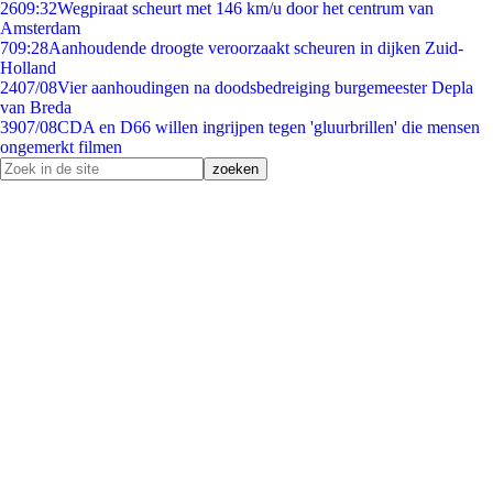
26
09:32
Wegpiraat scheurt met 146 km/u door het centrum van
Amsterdam
7
09:28
Aanhoudende droogte veroorzaakt scheuren in dijken Zuid-
Holland
24
07/08
Vier aanhoudingen na doodsbedreiging burgemeester Depla
van Breda
39
07/08
CDA en D66 willen ingrijpen tegen 'gluurbrillen' die mensen
ongemerkt filmen