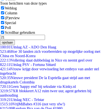
Toon berichten van deze types
Weblog
Column
(P)review
Special
Poll
Scrollbar gebruiken
opslaan
1
00:01
Uitslag AZ - ADO Den Haag
5
23:46
Hoe 30 landen zich voorbereiden op mogelijke oorlog met
China en Noord-Korea
2
22:13
Vollering slaat dubbelslag in Nice en neemt geel over
8
22:11
Uitslag PSV - Fortuna Sittard
4
21:14
Vrouw krijgt door verwisseling het embryo van ander stel
ingebracht
5
20:35
Nieuwe president De la Espriella gaat strijd aan met
drugskartels Colombia
7
20:11
Geen 'happy end' bij seksdate via Kinky.nl
32
19:57
XR blokkeert A12 ruim twee uur, agent gebeten bij
aanhouding
3
19:21
Uitslag NEC - Telstar
15
15:10
VrijMiBabes #316 (not very sfw!)
62
15:09
Random Pics van de Dag #1980