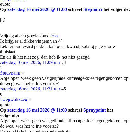
quote:
Op
zaterdag 16 mei 2026 @ 11:00
schreef
Stephan5
het volgende:
[..]
Vrijdag al een goede kans.
foto
Ik krijg er al dikke vingers van ^^
Lekker boulevard pakken kan geen kwaad, zolang je je vrouw
thuislaat.
En als ik het niet zeg, dan heb ik het niet gezegd.
zaterdag 16 mei 2026, 11:09 uur
#4
1
Spraypaint
Afgelopen week geen vastgelijmde klimaatgekkies tegengekomen op
de weg, was het te fris voor ze?
zaterdag 16 mei 2026, 11:21 uur
#5
0
Ikzegwatikzeg
quote:
Op
zaterdag 16 mei 2026 @ 11:09
schreef
Spraypaint
het
volgende:
Afgelopen week geen vastgelijmde klimaatgekkies tegengekomen op
de weg, was het te fris voor ze?
Dan plakt de lijm niet zo snel denk ik.