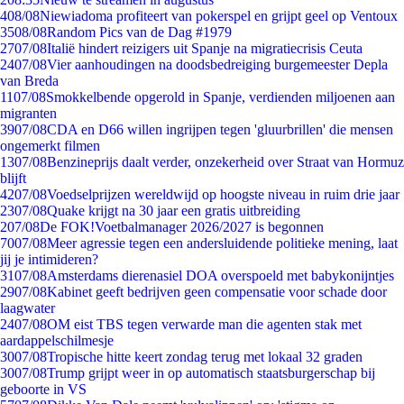
4
08/08
Niewiadoma profiteert van pokerspel en grijpt geel op Ventoux
35
08/08
Random Pics van de Dag #1979
27
07/08
Italië hindert reizigers uit Spanje na migratiecrisis Ceuta
24
07/08
Vier aanhoudingen na doodsbedreiging burgemeester Depla
van Breda
11
07/08
Smokkelbende opgerold in Spanje, verdienden miljoenen aan
migranten
39
07/08
CDA en D66 willen ingrijpen tegen 'gluurbrillen' die mensen
ongemerkt filmen
13
07/08
Benzineprijs daalt verder, onzekerheid over Straat van Hormuz
blijft
42
07/08
Voedselprijzen wereldwijd op hoogste niveau in ruim drie jaar
23
07/08
Quake krijgt na 30 jaar een gratis uitbreiding
2
07/08
De FOK!Voetbalmanager 2026/2027 is begonnen
70
07/08
Meer agressie tegen een andersluidende politieke mening, laat
jij je intimideren?
31
07/08
Amsterdams dierenasiel DOA overspoeld met babykonijntjes
29
07/08
Kabinet geeft bedrijven geen compensatie voor schade door
laagwater
24
07/08
OM eist TBS tegen verwarde man die agenten stak met
aardappelschilmesje
30
07/08
Tropische hitte keert zondag terug met lokaal 32 graden
30
07/08
Trump grijpt weer in op automatisch staatsburgerschap bij
geboorte in VS