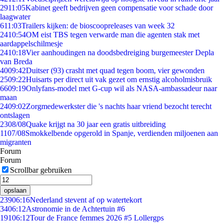
29
11:05
Kabinet geeft bedrijven geen compensatie voor schade door
laagwater
6
11:03
Trailers kijken: de bioscoopreleases van week 32
24
10:54
OM eist TBS tegen verwarde man die agenten stak met
aardappelschilmesje
24
10:18
Vier aanhoudingen na doodsbedreiging burgemeester Depla
van Breda
40
09:42
Duitser (93) crasht met quad tegen boom, vier gewonden
25
09:22
Huisarts per direct uit vak gezet om ernstig alcoholmisbruik
66
09:19
Onlyfans-model met G-cup wil als NASA-ambassadeur naar
maan
24
09:02
Zorgmedewerkster die 's nachts haar vriend bezocht terecht
ontslagen
23
08/08
Quake krijgt na 30 jaar een gratis uitbreiding
11
07/08
Smokkelbende opgerold in Spanje, verdienden miljoenen aan
migranten
Forum
Forum
Scrollbar gebruiken
opslaan
239
06:16
Nederland stevent af op watertekort
34
06:12
Astronomie in de Achtertuin #6
191
06:12
Tour de France femmes 2026 #5 Lollergps