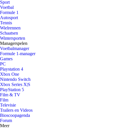
Sport
Voetbal
Formule 1
Autosport
Tennis
Wielrennen
Schaatsen
Wintersporten
Managerspelen
Voetbalmanager
Formule 1-manager
Games
PC
Playstation 4
Xbox One
Nintendo Switch
Xbox Series X|S
PlayStation 5
Film & TV
Film
Televisie
Trailers en Videos
Bioscoopagenda
Forum
Meer