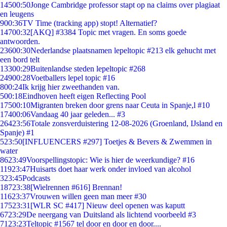
145
00:50
Jonge Cambridge professor stapt op na claims over plagiaat
en leugens
9
00:36
TV Time (tracking app) stopt! Alternatief?
147
00:32
[AKQ] #3384 Topic met vragen. En soms goede
antwoorden.
236
00:30
Nederlandse plaatsnamen lepeltopic #213 elk gehucht met
een bord telt
133
00:29
Buitenlandse steden lepeltopic #268
249
00:28
Voetballers lepel topic #16
8
00:24
Ik krijg hier zweethanden van.
5
00:18
Eindhoven heeft eigen Reflecting Pool
175
00:10
Migranten breken door grens naar Ceuta in Spanje,l #10
174
00:06
Vandaag 40 jaar geleden... #3
264
23:56
Totale zonsverduistering 12-08-2026 (Groenland, IJsland en
Spanje) #1
5
23:50
[INFLUENCERS #297] Toetjes & Bevers & Zwemmen in
water
86
23:49
Voorspellingstopic: Wie is hier de weerkundige? #16
119
23:47
Huisarts doet haar werk onder invloed van alcohol
3
23:45
Podcasts
187
23:38
[Wielrennen #616] Brennan!
116
23:37
Vrouwen willen geen man meer #30
175
23:31
[WLR SC #417] Nieuw deel openen was kaputt
67
23:29
De neergang van Duitsland als lichtend voorbeeld #3
71
23:23
Teltopic #1567 tel door en door en door....