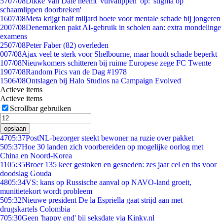
57
07/08
Dikke Van Dale neemt 'vulvalippen' op: 'stigma op
schaamlippen doorbreken'
16
07/08
Meta krijgt half miljard boete voor mentale schade bij jongeren
20
07/08
Denemarken pakt AI-gebruik in scholen aan: extra mondelinge
examens
25
07/08
Peter Faber (82) overleden
0
07/08
Ajax veel te sterk voor Shelbourne, maar houdt schade beperkt
1
07/08
Nieuwkomers schitteren bij ruime Europese zege FC Twente
19
07/08
Random Pics van de Dag #1978
15
06/08
Ontslagen bij Halo Studios na Campaign Evolved
Actieve items
Actieve items
Scrollbar gebruiken
opslaan
47
05:37
PostNL-bezorger steekt bewoner na ruzie over pakket
5
05:37
Hoe 30 landen zich voorbereiden op mogelijke oorlog met
China en Noord-Korea
11
05:35
Broer 135 keer gestoken en gesneden: zes jaar cel en tbs voor
doodslag Gouda
48
05:34
VS: kans op Russische aanval op NAVO-land groeit,
munitietekort wordt probleem
5
05:32
Nieuwe president De la Espriella gaat strijd aan met
drugskartels Colombia
7
05:30
Geen 'happy end' bij seksdate via Kinky.nl