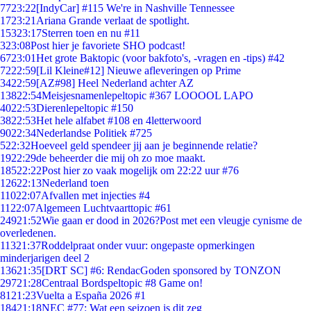
77
23:22
[IndyCar] #115 We're in Nashville Tennessee
17
23:21
Ariana Grande verlaat de spotlight.
153
23:17
Sterren toen en nu #11
3
23:08
Post hier je favoriete SHO podcast!
67
23:01
Het grote Baktopic (voor bakfoto's, -vragen en -tips) #42
72
22:59
[Lil Kleine#12] Nieuwe afleveringen op Prime
34
22:59
[AZ#98] Heel Nederland achter AZ
138
22:54
Meisjesnamenlepeltopic #367 LOOOOL LAPO
40
22:53
Dierenlepeltopic #150
38
22:53
Het hele alfabet #108 en 4letterwoord
90
22:34
Nederlandse Politiek #725
5
22:32
Hoeveel geld spendeer jij aan je beginnende relatie?
19
22:29
de beheerder die mij oh zo moe maakt.
185
22:22
Post hier zo vaak mogelijk om 22:22 uur #76
126
22:13
Nederland toen
110
22:07
Afvallen met injecties #4
11
22:07
Algemeen Luchtvaarttopic #61
249
21:52
Wie gaan er dood in 2026?Post met een vleugje cynisme de
overledenen.
113
21:37
Roddelpraat onder vuur: ongepaste opmerkingen
minderjarigen deel 2
136
21:35
[DRT SC] #6: RendacGoden sponsored by TONZON
297
21:28
Centraal Bordspeltopic #8 Game on!
81
21:23
Vuelta a España 2026 #1
184
21:18
NEC #77: Wat een seizoen is dit zeg