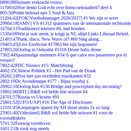
68
06:08
Huisarts verkracht vrouw.
117
06:02
Hoe denkt God echt over homo-seksualiteit? deel 4
8
05:50
Petitie behoud npo 5 Soul & Jazz
112
04:42
[FOK!Voetbalmanager 2026/2027] #1 We zijn er weer
299
04:18
[AMV] VS #1312 spammers van de internationale rechtsorde
167
04:13
Traditioneel tekenen #6; met honden
153
04:09
Wat je ook stemt, je krijgt in NL altijd Links Liberaal Beleid.
214
03:47
Punk, disco, New Wave of? #60 Sing along...
194
03:45
[Live Eredivisie #1786] We zijn begonnen!
278
03:26
Oorlog in Oekraïne #1318 Drone baby drone
73
02:44
Spaanstalige nummers #34 A que calor nos pasaremos por el
verano?
78
02:42
PDC Nieuws #15: Matchfixing
46
02:35
Chinese Politiek #1 - Het Pad van de Draak
282
02:24
Post hier pas overleden muzikanten #32
28
02:19
De Avondetappe #177 - Bijna voorbij :(
269
02:16
Oorlog Iran #136 Bridge and powerplant day incoming?
198
02:00
[RTL] B&B vol liefde 6de seizoen #4
247
01:57
Russia vs Ukraine #91
258
01:52
[UFO/UAP] #16 The Age of Disclosure
121
01:45
Koopzegels sparen bij AH duurt straks 2x zo lang
259
01:40
[Videoland] B&B vol liefde 6de seizoen #1 voor de
vooruitkijkers
57
01:32
Eeuwig voortleven
16
01:21
Ik rook nog steeds