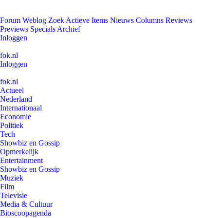
Forum
Weblog
Zoek
Actieve Items
Nieuws
Columns
Reviews
Previews
Specials
Archief
Inloggen
fok.nl
Inloggen
fok.nl
Actueel
Nederland
Internationaal
Economie
Politiek
Tech
Showbiz en Gossip
Opmerkelijk
Entertainment
Showbiz en Gossip
Muziek
Film
Televisie
Media & Cultuur
Bioscoopagenda