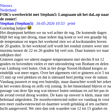
Nieuws
Nederland
FOK's weerbericht met Stephan5: Langzaam uit het dal..op naar
de zomer!
Stephan (Stephan5)
16-05-2026 10:53
print
Goeiedag luitjes!
Het dieptepunt hebben we nu wel achter de rug. De komende dagen
blijft het nog niet droog, maar iedere dag komt er wel een graadje bij
de temperatuur en tegen het weekend zien we al kwikstanden boven
de 20 graden. In het weekend zelf wordt het ronduit zomers weer met
maxima tussen de 22 en 26 graden bij veel zon. Daar kunnen we naar
uitkijken dus!
Gisteren zagen we uiterst magere temperaturen met slechts 8 tot 12
graden en bovendien vielen er met uitzondering van Brabant en delen
van Limburg veel buien. Ook in het droge Noord-Holland kregen ze
eindelijk wat meer regen. Over het algemeen viel er gisteren zo'n 5 tot
15 mm op veel plekken en dat is uiteraard heel prettig voor de natuur.
Vandaag passeert er nog een buienlijn, maar daarachter wordt het zeker
in het westen droog en zelfs vrij zonnig. In het binnenland blijven er na
passage van deze lijn nog wat nieuwe buien ontstaan en zal het pas in
de avond overal droog worden. De kans op onweer is klein, maar niet
helemaal uitgesloten. De noordwestenwind ruilen we vandaag in voor
een meer zuidwestenwind en daarmee wordt gelukkig al iets zachtere
lucht aangevoerd. We zien dan ook waarden van 12 tot 15 graden en