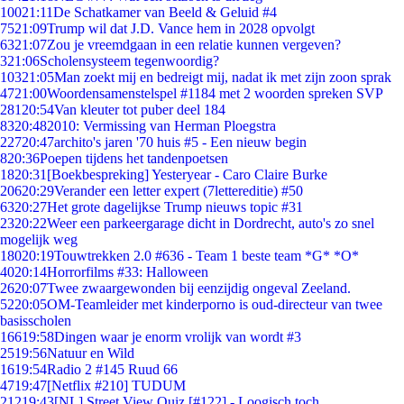
100
21:11
De Schatkamer van Beeld & Geluid #4
75
21:09
Trump wil dat J.D. Vance hem in 2028 opvolgt
63
21:07
Zou je vreemdgaan in een relatie kunnen vergeven?
3
21:06
Scholensysteem tegenwoordig?
103
21:05
Man zoekt mij en bedreigt mij, nadat ik met zijn zoon sprak
47
21:00
Woordensamenstelspel #1184 met 2 woorden spreken SVP
281
20:54
Van kleuter tot puber deel 184
83
20:48
2010: Vermissing van Herman Ploegstra
227
20:47
archito's jaren '70 huis #5 - Een nieuw begin
8
20:36
Poepen tijdens het tandenpoetsen
18
20:31
[Boekbespreking] Yesteryear - Caro Claire Burke
206
20:29
Verander een letter expert (7lettereditie) #50
63
20:27
Het grote dagelijkse Trump nieuws topic #31
23
20:22
Weer een parkeergarage dicht in Dordrecht, auto's zo snel
mogelijk weg
180
20:19
Touwtrekken 2.0 #636 - Team 1 beste team *G* *O*
40
20:14
Horrorfilms #33: Halloween
26
20:07
Twee zwaargewonden bij eenzijdig ongeval Zeeland.
52
20:05
OM-Teamleider met kinderporno is oud-directeur van twee
basisscholen
166
19:58
Dingen waar je enorm vrolijk van wordt #3
25
19:56
Natuur en Wild
16
19:54
Radio 2 #145 Ruud 66
47
19:47
[Netflix #210] TUDUM
212
19:43
[NL] Street View Quiz [#122] - Loogisch toch