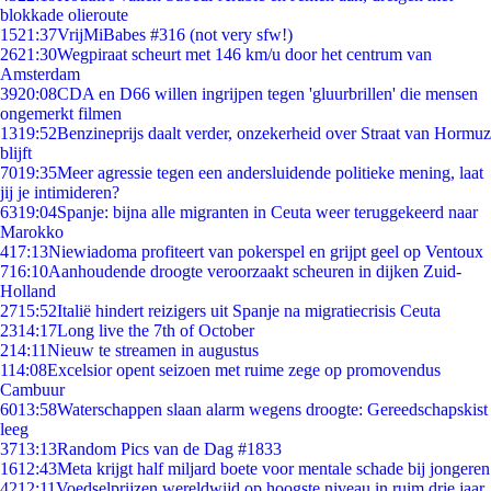
blokkade olieroute
15
21:37
VrijMiBabes #316 (not very sfw!)
26
21:30
Wegpiraat scheurt met 146 km/u door het centrum van
Amsterdam
39
20:08
CDA en D66 willen ingrijpen tegen 'gluurbrillen' die mensen
ongemerkt filmen
13
19:52
Benzineprijs daalt verder, onzekerheid over Straat van Hormuz
blijft
70
19:35
Meer agressie tegen een andersluidende politieke mening, laat
jij je intimideren?
63
19:04
Spanje: bijna alle migranten in Ceuta weer teruggekeerd naar
Marokko
4
17:13
Niewiadoma profiteert van pokerspel en grijpt geel op Ventoux
7
16:10
Aanhoudende droogte veroorzaakt scheuren in dijken Zuid-
Holland
27
15:52
Italië hindert reizigers uit Spanje na migratiecrisis Ceuta
23
14:17
Long live the 7th of October
2
14:11
Nieuw te streamen in augustus
1
14:08
Excelsior opent seizoen met ruime zege op promovendus
Cambuur
60
13:58
Waterschappen slaan alarm wegens droogte: Gereedschapskist
leeg
37
13:13
Random Pics van de Dag #1833
16
12:43
Meta krijgt half miljard boete voor mentale schade bij jongeren
42
12:11
Voedselprijzen wereldwijd op hoogste niveau in ruim drie jaar