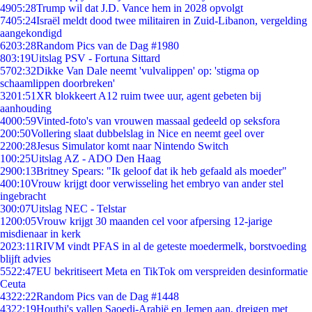
49
05:28
Trump wil dat J.D. Vance hem in 2028 opvolgt
74
05:24
Israël meldt dood twee militairen in Zuid-Libanon, vergelding
aangekondigd
62
03:28
Random Pics van de Dag #1980
8
03:19
Uitslag PSV - Fortuna Sittard
57
02:32
Dikke Van Dale neemt 'vulvalippen' op: 'stigma op
schaamlippen doorbreken'
32
01:51
XR blokkeert A12 ruim twee uur, agent gebeten bij
aanhouding
40
00:59
Vinted-foto's van vrouwen massaal gedeeld op seksfora
2
00:50
Vollering slaat dubbelslag in Nice en neemt geel over
22
00:28
Jesus Simulator komt naar Nintendo Switch
1
00:25
Uitslag AZ - ADO Den Haag
29
00:13
Britney Spears: "Ik geloof dat ik heb gefaald als moeder"
4
00:10
Vrouw krijgt door verwisseling het embryo van ander stel
ingebracht
3
00:07
Uitslag NEC - Telstar
12
00:05
Vrouw krijgt 30 maanden cel voor afpersing 12-jarige
misdienaar in kerk
20
23:11
RIVM vindt PFAS in al de geteste moedermelk, borstvoeding
blijft advies
55
22:47
EU bekritiseert Meta en TikTok om verspreiden desinformatie
Ceuta
43
22:22
Random Pics van de Dag #1448
43
22:19
Houthi's vallen Saoedi-Arabië en Jemen aan, dreigen met