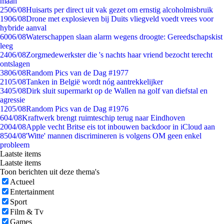
maan
25
06/08
Huisarts per direct uit vak gezet om ernstig alcoholmisbruik
19
06/08
Drone met explosieven bij Duits vliegveld voedt vrees voor
hybride aanval
60
06/08
Waterschappen slaan alarm wegens droogte: Gereedschapskist
leeg
24
06/08
Zorgmedewerkster die 's nachts haar vriend bezocht terecht
ontslagen
38
06/08
Random Pics van de Dag #1977
21
05/08
Tanken in België wordt nóg aantrekkelijker
34
05/08
Dirk sluit supermarkt op de Wallen na golf van diefstal en
agressie
12
05/08
Random Pics van de Dag #1976
6
04/08
Kraftwerk brengt ruimteschip terug naar Eindhoven
20
04/08
Apple vecht Britse eis tot inbouwen backdoor in iCloud aan
85
04/08
'Witte' mannen discrimineren is volgens OM geen enkel
probleem
Laatste items
Laatste items
Toon berichten uit deze thema's
Actueel
Entertainment
Sport
Film & Tv
Games