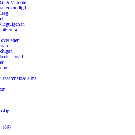
 GTA VI trailer
g aangekondigd
 leeg
el
iegtuigen in
uitkering
d overleden
maan
ichigan
bride aanval
ar
binnen
duurzaamheidsclaims
eem
nslag
. (66)