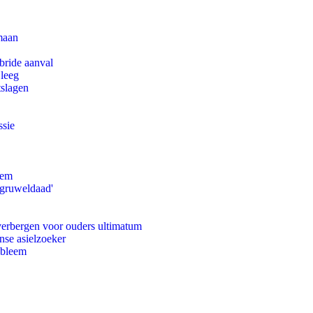
maan
bride aanval
 leeg
tslagen
ssie
eem
'gruweldaad'
 verbergen voor ouders ultimatum
nse asielzoeker
obleem