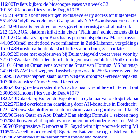
1
16:00
Trailers kijken: de bioscoopreleases van week 32
19
15:23
Random Pics van de Dag #1978
4
15:21
Netflix-abonnees krijgen exclusieve early access tot uitgebreide
55
14:35
Onlyfans-model met G-cup wil als NASA-ambassadeur naar 
22
14:09
Huisarts per direct uit vak gezet om ernstig alcoholmisbruik
2
12:12
XBOX platform krijgt zijn eigen "Platinum" achievements dit ja
12
11:27
Capibara's lopen Braziliaans parlementsgebouw Mato Grosso 
44
10:59
Israël meldt dood twee militairen in Zuid-Libanon, vergeldin
15
10:48
Hiroshima herdenkt slachtoffers atoombom, 81 jaar later
16
10:32
Drone met explosieven bij Duits vliegveld voedt vrees voor hy
32
10:28
Wakker Dier dient klacht in tegen insectenfabriek Protix om 
21
10:16
Iran en Oman eens over route Straat van Hormuz, VS buitensp
24
10:08
NAVO zet wegens Russische provocatie 250% meer gevechtsvl
55
09:33
Waterschappen slaan alarm wegens droogte: Gereedschapskist
1
07:00
Forensics: Crime Scene Detective
23
06:40
Zorgmedewerkster die 's nachts haar vriend bezocht terecht on
33
00:35
Random Pics van de Dag #1977
18
22:40
Datalek bij Bol en de Bijenkorf na cyberaanval op logistiek pa
33
22:27
Kind overleden na aanrijding door AH-bestelbus in Dordrecht
6
22:14
Nieuw slachtoffer in kindermisbruikzaak zorgprofessional Jan B
3
05/08
Geen Qatar en Abu Dhabi? Dan eindigt Formule 1-seizoen moge
5
05/08
Litouwen vindt opnieuw migrantentunnel onder grens met Wit-
45
05/08
Progressieve Democraat El-Sayed wint nipt voorverkiezing M
11
05/08
Accell, moederbedrijf Sparta en Batavus, vraagt uitstel van bet
5
05/08
Zomervakantieweerbericht: aanhoudend zomers