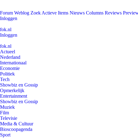
Forum
Weblog
Zoek
Actieve Items
Nieuws
Columns
Reviews
Previe
Inloggen
fok.nl
Inloggen
fok.nl
Actueel
Nederland
Internationaal
Economie
Politiek
Tech
Showbiz en Gossip
Opmerkelijk
Entertainment
Showbiz en Gossip
Muziek
Film
Televisie
Media & Cultuur
Bioscoopagenda
Sport