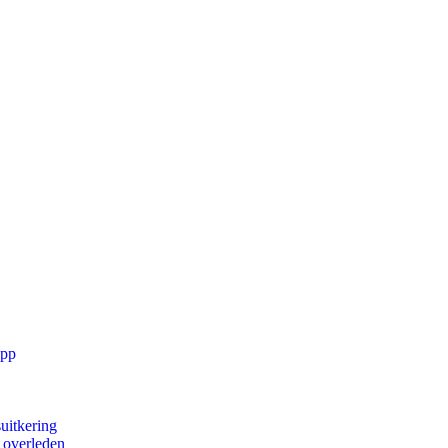
app
uitkering
d overleden