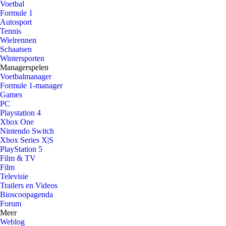
Voetbal
Formule 1
Autosport
Tennis
Wielrennen
Schaatsen
Wintersporten
Managerspelen
Voetbalmanager
Formule 1-manager
Games
PC
Playstation 4
Xbox One
Nintendo Switch
Xbox Series X|S
PlayStation 5
Film & TV
Film
Televisie
Trailers en Videos
Bioscoopagenda
Forum
Meer
Weblog