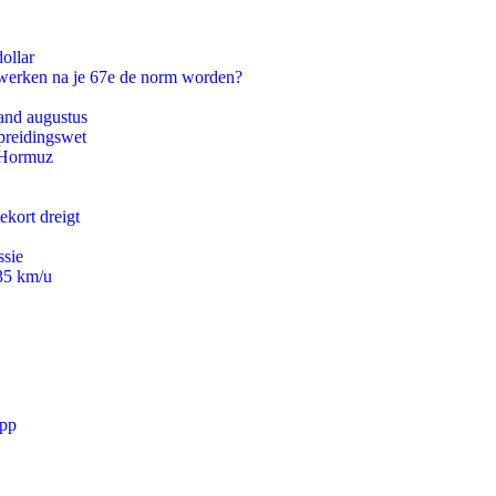
ollar
 werken na je 67e de norm worden?
and augustus
preidingswet
n Hormuz
ekort dreigt
ssie
235 km/u
app