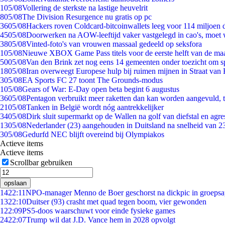
1
05/08
Vollering de sterkste na lastige heuvelrit
8
05/08
The Division Resurgence nu gratis op pc
36
05/08
Hackers roven Coldcard-bitcoinwallets leeg voor 114 miljoen d
45
05/08
Doorwerken na AOW-leeftijd vaker vastgelegd in cao's, moet
38
05/08
Vinted-foto's van vrouwen massaal gedeeld op seksfora
1
05/08
Nieuwe XBOX Game Pass titels voor de eerste helft van de ma
50
05/08
Van den Brink zet nog eens 14 gemeenten onder toezicht om s
18
05/08
Iran overweegt Europese hulp bij ruimen mijnen in Straat va
3
05/08
EA Sports FC 27 toont The Grounds-modus
1
05/08
Gears of War: E-Day open beta begint 6 augustus
36
05/08
Pentagon verbruikt meer raketten dan kan worden aangevuld, t
21
05/08
Tanken in België wordt nóg aantrekkelijker
34
05/08
Dirk sluit supermarkt op de Wallen na golf van diefstal en agre
13
05/08
Nederlander (23) aangehouden in Duitsland na snelheid van 
3
05/08
Gedurfd NEC blijft overeind bij Olympiakos
Actieve items
Actieve items
Scrollbar gebruiken
opslaan
14
22:11
NPO-manager Menno de Boer geschorst na dickpic in groeps
13
22:10
Duitser (93) crasht met quad tegen boom, vier gewonden
1
22:09
PS5-doos waarschuwt voor einde fysieke games
24
22:07
Trump wil dat J.D. Vance hem in 2028 opvolgt