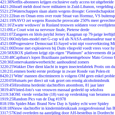
4
21:38
Netflix-abonnees krijgen exclusieve early access tot uitgebreide
44
21:26
Israël meldt dood twee militairen in Zuid-Libanon, vergeldin
55
21:25
Waterschappen slaan alarm wegens droogte: Gereedschapskist
21
21:22
Iran en Oman eens over route Straat van Hormuz, VS buitensp
24
21:19
NAVO zet wegens Russische provocatie 250% meer gevechtsvl
8
21:16
'Zwarte weduwes' in Rusland trouwen soldaten voor overlijdens
1
21:09
Le Court wint na nerveuze finale, Pieterse derde
10
21:07
Zangeres en Idols-jurylid Jerney Kaagman op 79-jarige leeftij
55
21:06
Onlyfans-model met G-cup wil als NASA-ambassadeur naar 
45
21:00
Progressieve Democraat El-Sayed wint nipt voorverkiezing M
16
21:00
Drone met explosieven bij Duits vliegveld voedt vrees voor hy
2
20:58
XBOX platform krijgt zijn eigen "Platinum" achievements dit ja
12
20:48
Capibara's lopen Braziliaans parlementsgebouw Mato Grosso 
5
20:30
Zomervakantieweerbericht: aanhoudend zomers
32
20:25
Wakker Dier dient klacht in tegen insectenfabriek Protix om 
1
20:21
Lemmen boekt eerste profzege in zware Ronde van Polen-rit
84
20:21
'Witte' mannen discrimineren is volgens OM geen enkel probl
22
20:05
Huisarts per direct uit vak gezet om ernstig alcoholmisbruik
15
19:45
Hiroshima herdenkt slachtoffers atoombom, 81 jaar later
38
19:40
Vinted-foto's van vrouwen massaal gedeeld op seksfora
21
19:34
OM: vierde verdachte (18) vast op verdenking van beramen aa
19
19:25
Random Pics van de Dag #1978
8
18:19
In Spider-Man: Brand New Day is Spidey echt weer Spidey
6
18:18
Nieuw slachtoffer in kindermisbruikzaak zorgprofessional Jan B
33
17:57
Kind overleden na aanrijding door AH-bestelbus in Dordrecht