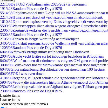
2
21:30
De FOK!Voetbalmanager 2026/2027 is begonnen
19
15:23
Random Pics van de Dag #1978
55
14:35
Onlyfans-model met G-cup wil als NASA-ambassadeur naar 
22
14:09
Huisarts per direct uit vak gezet om ernstig alcoholmisbruik
16
10:32
Drone met explosieven bij Duits vliegveld voedt vrees voor hy
55
09:33
Waterschappen slaan alarm wegens droogte: Gereedschapskist
23
06:40
Zorgmedewerkster die 's nachts haar vriend bezocht terecht on
33
00:35
Random Pics van de Dag #1977
21
05/08
Tanken in België wordt nóg aantrekkelijker
34
05/08
Dirk sluit supermarkt op de Wallen na golf van diefstal en agre
12
05/08
Random Pics van de Dag #1976
6
04/08
Kraftwerk brengt ruimteschip terug naar Eindhoven
20
04/08
Apple vecht Britse eis tot inbouwen backdoor in iCloud aan
84
04/08
'Witte' mannen discrimineren is volgens OM geen enkel probl
30
04/08
Ceuta-leider noemt Marokkaanse grensaanval door migranten 
6
04/08
Grote natuurbrand Boschhuizerbergen groeit naar 100 hectare
6
04/08
FOK! was even down
41
04/08
Regering VS geeft scholen die 'genderidentiteit' van kinderen
59
04/08
Vrouw die asielzoekers hielp in Athene vermoord door Afghaa
25
04/08
Lekker op vakantie naar Afghanistan volgens Taliban geen pr
23
04/08
Random Pics van de Dag #1975
Laatste items
Laatste items
Toon berichten uit deze thema's