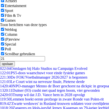
Actueel
Entertainment
Sport
Film & Tv
Games
Toon berichten van deze types
Weblog
Column
(P)review
Special
Poll
Scrollbar gebruiken
opslaan
0
22:04
Ontslagen bij Halo Studios na Campaign Evolved
1
22:01
PS5-doos waarschuwt voor einde fysieke games
2
21:30
De FOK!Voetbalmanager 2026/2027 is begonnen
1
21:03
Le Court wint na nerveuze finale, Pieterse derde
14
20:40
NPO-manager Menno de Boer geschorst na dickpic in groeps
13
20:11
Duitser (93) crasht met quad tegen boom, vier gewonden
24
20:03
Trump wil dat J.D. Vance hem in 2028 opvolgt
1
19:50
Lemmen boekt eerste profzege in zware Ronde van Polen-rit
8
19:42
'Zwarte weduwes' in Rusland trouwen soldaten voor overlijdens
10
18:20
Zangeres en Idols-jurylid Jerney Kaagman op 79-jarige leeftij