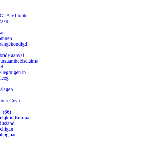
 GTA VI trailer
maan
ar
binnen
g aangekondigd
bride aanval
duurzaamheidsclaims
el
iegtuigen in
 leeg
tslagen
rtner Ceva
. (66)
lijk in Europa
Rusland
ichigan
aling aan