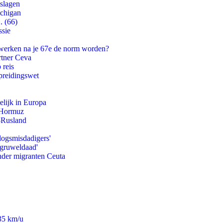
tslagen
ichigan
. (66)
ssie
 werken na je 67e de norm worden?
rtner Ceva
 reis
preidingswet
lijk in Europa
n Hormuz
-Rusland
logsmisdadigers'
'gruweldaad'
onder migranten Ceuta
235 km/u