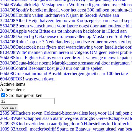
7
04/08
Vakantiekiekje Verstappen en Wolff voedt geruchten over Merc
18
04/08
Spotify bereikt mijlpaal, voor het eerst 300 miljoen premium-
27
04/08
Houthi's vallen luchthaven Najran in Saoedi-Arabië aan
32
04/08
Albert Heijn halveert tempo van Koopzegels sparen vanaf sep
55
04/08
Boeren waarschuwen voor lagere oogst door aanhoudende hitt
20
04/08
Apple vecht Britse eis tot inbouwen backdoor in iCloud aan
26
04/08
Doden bij Oekraïense droneaanvallen op Moskou en Sint-Pete
18
04/08
Ruim 1 op de 7 Nederlanders gaan deze zomer onverzekerd op
23
04/08
Onderzoek naar flyers met waarschuwing voor 'Israëlische oor
81
04/08
'Witte' mannen discrimineren is volgens OM geen enkel probl
5
04/08
Street Fighter 6-fans weer over de zeik vanwege nieuwste patch
30
04/08
Ceuta-leider noemt Marokkaanse grensaanval door migranten 
5
04/08
Control Resonant kost je 30 uur om uit te spelen
6
04/08
Grote natuurbrand Boschhuizerbergen groeit naar 100 hectare
6
04/08
FOK! was even down
Actieve items
Actieve items
Scrollbar gebruiken
opslaan
25
09:38
Hackers roven Coldcard-bitcoinwallets leeg voor 114 miljoen d
2
09:38
Waterschappen slaan alarm wegens droogte: Gereedschapskist l
22
09:35
Kind overleden na aanrijding door AH-bestelbus in Dordrecht
10
09:33
Accell, moederbedrijf Sparta en Batavus, vraagt uitstel van bet