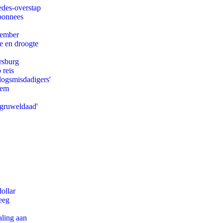
edes-overstap
abonnees
tember
e en droogte
rsburg
 reis
logsmisdadigers'
eem
'gruweldaad'
ollar
eeg
aling aan