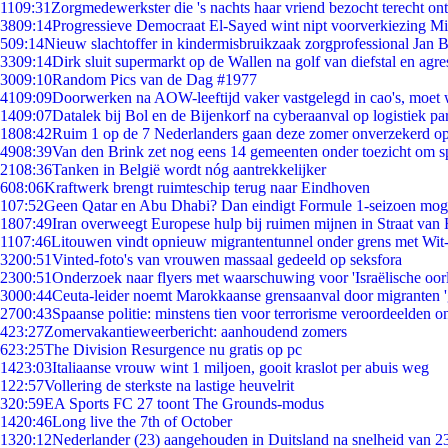
11
09:31
Zorgmedewerkster die 's nachts haar vriend bezocht terecht on
38
09:14
Progressieve Democraat El-Sayed wint nipt voorverkiezing M
5
09:14
Nieuw slachtoffer in kindermisbruikzaak zorgprofessional Jan B
33
09:14
Dirk sluit supermarkt op de Wallen na golf van diefstal en agre
30
09:10
Random Pics van de Dag #1977
41
09:09
Doorwerken na AOW-leeftijd vaker vastgelegd in cao's, moet
14
09:07
Datalek bij Bol en de Bijenkorf na cyberaanval op logistiek pa
18
08:42
Ruim 1 op de 7 Nederlanders gaan deze zomer onverzekerd op
49
08:39
Van den Brink zet nog eens 14 gemeenten onder toezicht om s
21
08:36
Tanken in België wordt nóg aantrekkelijker
6
08:06
Kraftwerk brengt ruimteschip terug naar Eindhoven
1
07:52
Geen Qatar en Abu Dhabi? Dan eindigt Formule 1-seizoen moge
18
07:49
Iran overweegt Europese hulp bij ruimen mijnen in Straat va
11
07:46
Litouwen vindt opnieuw migrantentunnel onder grens met Wit
32
00:51
Vinted-foto's van vrouwen massaal gedeeld op seksfora
23
00:51
Onderzoek naar flyers met waarschuwing voor 'Israëlische oor
30
00:44
Ceuta-leider noemt Marokkaanse grensaanval door migranten 
27
00:43
Spaanse politie: minstens tien voor terrorisme veroordeelden 
4
23:27
Zomervakantieweerbericht: aanhoudend zomers
6
23:25
The Division Resurgence nu gratis op pc
14
23:03
Italiaanse vrouw wint 1 miljoen, gooit kraslot per abuis weg
1
22:57
Vollering de sterkste na lastige heuvelrit
3
20:59
EA Sports FC 27 toont The Grounds-modus
14
20:46
Long live the 7th of October
13
20:12
Nederlander (23) aangehouden in Duitsland na snelheid van 