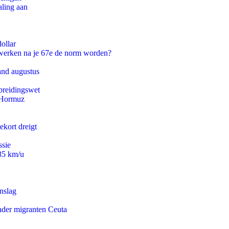
aling aan
ollar
 werken na je 67e de norm worden?
and augustus
preidingswet
n Hormuz
ekort dreigt
ssie
235 km/u
nslag
onder migranten Ceuta