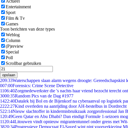
Actueel
Entertainment
Sport
Film & Tv
Games
Toon berichten van deze types
Weblog
Column
(P)review
Special
Poll
Scrollbar gebruiken
opslaan
2
09:33
Waterschappen slaan alarm wegens droogte: Gereedschapskist l
0
07:00
Forensics: Crime Scene Detective
11
06:40
Zorgmedewerkster die 's nachts haar vriend bezocht terecht on
30
00:35
Random Pics van de Dag #1977
14
22:40
Datalek bij Bol en de Bijenkorf na cyberaanval op logistiek pa
22
22:27
Kind overleden na aanrijding door AH-bestelbus in Dordrecht
5
22:14
Nieuw slachtoffer in kindermisbruikzaak zorgprofessional Jan B
1
20:49
Geen Qatar en Abu Dhabi? Dan eindigt Formule 1-seizoen moge
11
20:44
Litouwen vindt opnieuw migrantentunnel onder grens met Wit
38
20:34
Progressieve Democraat El-Sayed wint nipt voorverkiezing M