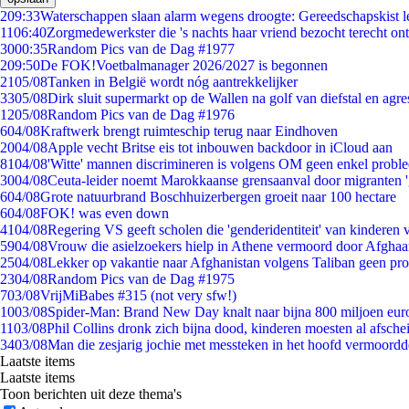
2
09:33
Waterschappen slaan alarm wegens droogte: Gereedschapskist l
11
06:40
Zorgmedewerkster die 's nachts haar vriend bezocht terecht on
30
00:35
Random Pics van de Dag #1977
2
09:50
De FOK!Voetbalmanager 2026/2027 is begonnen
21
05/08
Tanken in België wordt nóg aantrekkelijker
33
05/08
Dirk sluit supermarkt op de Wallen na golf van diefstal en agre
12
05/08
Random Pics van de Dag #1976
6
04/08
Kraftwerk brengt ruimteschip terug naar Eindhoven
20
04/08
Apple vecht Britse eis tot inbouwen backdoor in iCloud aan
81
04/08
'Witte' mannen discrimineren is volgens OM geen enkel probl
30
04/08
Ceuta-leider noemt Marokkaanse grensaanval door migranten 
6
04/08
Grote natuurbrand Boschhuizerbergen groeit naar 100 hectare
6
04/08
FOK! was even down
41
04/08
Regering VS geeft scholen die 'genderidentiteit' van kinderen
59
04/08
Vrouw die asielzoekers hielp in Athene vermoord door Afghaa
25
04/08
Lekker op vakantie naar Afghanistan volgens Taliban geen pr
23
04/08
Random Pics van de Dag #1975
7
03/08
VrijMiBabes #315 (not very sfw!)
10
03/08
Spider-Man: Brand New Day knalt naar bijna 800 miljoen eur
11
03/08
Phil Collins dronk zich bijna dood, kinderen moesten al afsch
34
03/08
Man die zesjarig jochie met messteken in het hoofd vermoordde 
Laatste items
Laatste items
Toon berichten uit deze thema's