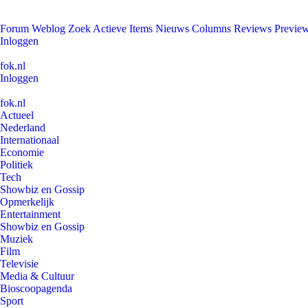
Forum
Weblog
Zoek
Actieve Items
Nieuws
Columns
Reviews
Previe
Inloggen
fok.nl
Inloggen
fok.nl
Actueel
Nederland
Internationaal
Economie
Politiek
Tech
Showbiz en Gossip
Opmerkelijk
Entertainment
Showbiz en Gossip
Muziek
Film
Televisie
Media & Cultuur
Bioscoopagenda
Sport