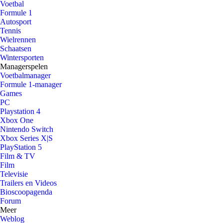
Voetbal
Formule 1
Autosport
Tennis
Wielrennen
Schaatsen
Wintersporten
Managerspelen
Voetbalmanager
Formule 1-manager
Games
PC
Playstation 4
Xbox One
Nintendo Switch
Xbox Series X|S
PlayStation 5
Film & TV
Film
Televisie
Trailers en Videos
Bioscoopagenda
Forum
Meer
Weblog