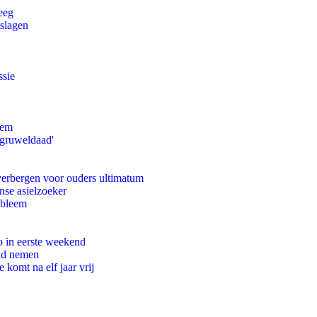
eeg
tslagen
ssie
eem
'gruweldaad'
 verbergen voor ouders ultimatum
nse asielzoeker
obleem
o in eerste weekend
eid nemen
komt na elf jaar vrij