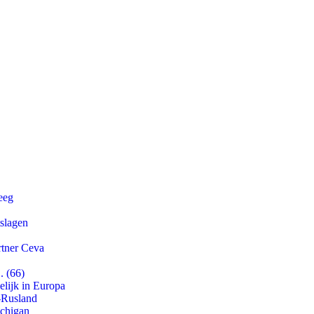
eeg
tslagen
rtner Ceva
. (66)
lijk in Europa
-Rusland
ichigan