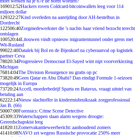
moet werken na je 67e de norm worden?
1690
12:52
Hackers roven Coldcard-bitcoinwallets leeg voor 114
miljoen dollar
1293
22:27
Kind overleden na aanrijding door AH-bestelbus in
Dordrecht
1225
06:40
Zorgmedewerkster die 's nachts haar vriend bezocht terecht
ontslagen
1005
20:44
Litouwen vindt opnieuw migrantentunnel onder grens met
Wit-Rusland
990
22:40
Datalek bij Bol en de Bijenkorf na cyberaanval op logistiek
partner Ceva
780
20:34
Progressieve Democraat El-Sayed wint nipt voorverkiezing
Michigan
768
14:04
The Division Resurgence nu gratis op pc
738
20:49
Geen Qatar en Abu Dhabi? Dan eindigt Formule 1-seizoen
mogelijk in Europa
737
20:24
Accell, moederbedrijf Sparta en Batavus, vraagt uitstel van
betaling aan
622
22:14
Nieuw slachtoffer in kindermisbruikzaak zorgprofessional
Jan B. (66)
500
07:00
Forensics: Crime Scene Detective
453
09:33
Waterschappen slaan alarm wegens droogte:
Gereedschapskist leeg
418
20:11
Zomervakantieweerbericht: aanhoudend zomers
414
10:08
NAVO zet wegens Russische provocatie 250% meer