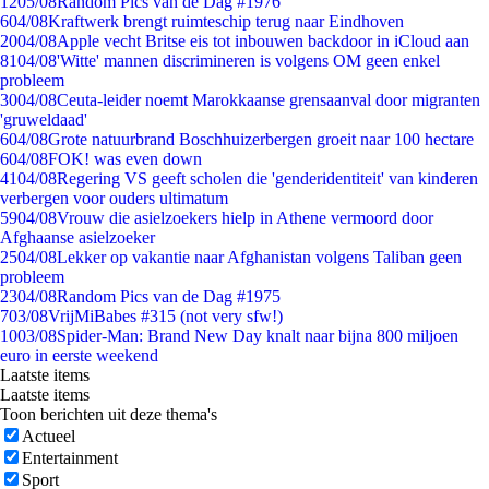
12
05/08
Random Pics van de Dag #1976
6
04/08
Kraftwerk brengt ruimteschip terug naar Eindhoven
20
04/08
Apple vecht Britse eis tot inbouwen backdoor in iCloud aan
81
04/08
'Witte' mannen discrimineren is volgens OM geen enkel
probleem
30
04/08
Ceuta-leider noemt Marokkaanse grensaanval door migranten
'gruweldaad'
6
04/08
Grote natuurbrand Boschhuizerbergen groeit naar 100 hectare
6
04/08
FOK! was even down
41
04/08
Regering VS geeft scholen die 'genderidentiteit' van kinderen
verbergen voor ouders ultimatum
59
04/08
Vrouw die asielzoekers hielp in Athene vermoord door
Afghaanse asielzoeker
25
04/08
Lekker op vakantie naar Afghanistan volgens Taliban geen
probleem
23
04/08
Random Pics van de Dag #1975
7
03/08
VrijMiBabes #315 (not very sfw!)
10
03/08
Spider-Man: Brand New Day knalt naar bijna 800 miljoen
euro in eerste weekend
Laatste items
Laatste items
Toon berichten uit deze thema's
Actueel
Entertainment
Sport