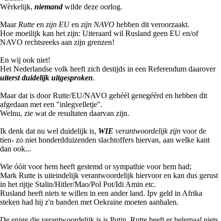
Wèrkelijk,
niemand
wilde deze oorlog.
Maar
Rutte
en
zijn EU
en
zijn NAVO
hebben dit veroorzaakt.
Hoe moeilijk kan het zijn: Uiteraard wil Rusland geen EU en/of
NAVO rechtsreeks aan zijn grenzen!
En wij ook niet!
Het Nederlandse volk heeft zich destijds in een Referendum daarover
uiterst duidelijk uitgesproken
.
Maar dat is door Rutte/EU/NAVO gehéél genegéérd en hebben dit
afgedaan met een "inlegvelletje".
Welnu, zie wat de resultaten daarvan zijn.
Ik denk dat nu wel duidelijk is,
WIE
verantwoordelijk zijn
voor de
tien- zo niet honderdduizenden slachtoffers hiervan, aan welke kant
dan ook...
Wie óóit voor hem heeft gestemd or sympathie voor hem had;
Mark Rutte is uiteindelijk verantwoordelijk hiervoor en kan dus gerust
in het rijtje Stalin/Hitler/Mao/Pol Pot/Idi Amin etc.
Rusland heeft niets te willen in een ander land. Ipv geld in Afrika
steken had hij z'n banden met Oekraine moeten aanhalen.
De enige die verantwoordelijk is is Putin. Rutte heeft er helemaal niets