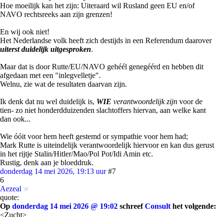
Hoe moeilijk kan het zijn: Uiteraard wil Rusland geen EU en/of
NAVO rechtsreeks aan zijn grenzen!
En wij ook niet!
Het Nederlandse volk heeft zich destijds in een Referendum daarover
uiterst duidelijk uitgesproken
.
Maar dat is door Rutte/EU/NAVO gehéél genegéérd en hebben dit
afgedaan met een "inlegvelletje".
Welnu, zie wat de resultaten daarvan zijn.
Ik denk dat nu wel duidelijk is,
WIE
verantwoordelijk zijn
voor de
tien- zo niet honderdduizenden slachtoffers hiervan, aan welke kant
dan ook...
Wie óóit voor hem heeft gestemd or sympathie voor hem had;
Mark Rutte is uiteindelijk verantwoordelijk hiervoor en kan dus gerust
in het rijtje Stalin/Hitler/Mao/Pol Pot/Idi Amin etc.
Rustig, denk aan je bloeddruk.
donderdag 14 mei 2026, 19:13 uur
#7
6
Aezeal
quote:
Op
donderdag 14 mei 2026 @ 19:02
schreef
Consult
het volgende:
<Zucht>