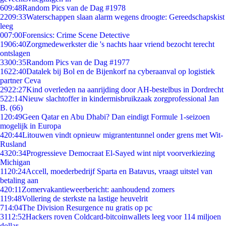
6
09:48
Random Pics van de Dag #1978
22
09:33
Waterschappen slaan alarm wegens droogte: Gereedschapskist
leeg
0
07:00
Forensics: Crime Scene Detective
19
06:40
Zorgmedewerkster die 's nachts haar vriend bezocht terecht
ontslagen
33
00:35
Random Pics van de Dag #1977
16
22:40
Datalek bij Bol en de Bijenkorf na cyberaanval op logistiek
partner Ceva
29
22:27
Kind overleden na aanrijding door AH-bestelbus in Dordrecht
5
22:14
Nieuw slachtoffer in kindermisbruikzaak zorgprofessional Jan
B. (66)
1
20:49
Geen Qatar en Abu Dhabi? Dan eindigt Formule 1-seizoen
mogelijk in Europa
4
20:44
Litouwen vindt opnieuw migrantentunnel onder grens met Wit-
Rusland
43
20:34
Progressieve Democraat El-Sayed wint nipt voorverkiezing
Michigan
11
20:24
Accell, moederbedrijf Sparta en Batavus, vraagt uitstel van
betaling aan
4
20:11
Zomervakantieweerbericht: aanhoudend zomers
1
19:48
Vollering de sterkste na lastige heuvelrit
7
14:04
The Division Resurgence nu gratis op pc
31
12:52
Hackers roven Coldcard-bitcoinwallets leeg voor 114 miljoen
dollar