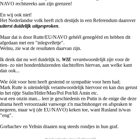
NAVO rechtsreeks aan zijn grenzen!
En wij ook niet!
Het Nederlandse volk heeft zich destijds in een Referendum daarover
uiterst duidelijk uitgesproken
.
Maar dat is door Rutte/EU/NAVO gehéél genegéérd en hebben dit
afgedaan met een "inlegvelletje".
Welnu, zie wat de resultaten daarvan zijn.
Ik denk dat nu wel duidelijk is,
WIE
verantwoordelijk zijn
voor de
tien- zo niet honderdduizenden slachtoffers hiervan, aan welke kant
dan ook...
Wie óóit voor hem heeft gestemd or sympathie voor hem had;
Mark Rutte is uiteindelijk verantwoordelijk hiervoor en kan dus gerust
in het rijtje Stalin/Hitler/Mao/Pol Pot/Idi Amin etc.
wat een onzin man... leer je geschiedenis en Putin is de enige die deze
drama heeft veroorzaakt vanwege z'n machtshonger en afspraken te
negeren, maar wij (de EU/NAVO) keken toe, want Rusland is/was
"eng".
Gorbachev en Yeltsin draaien nog steeds rondjes in hun graf.