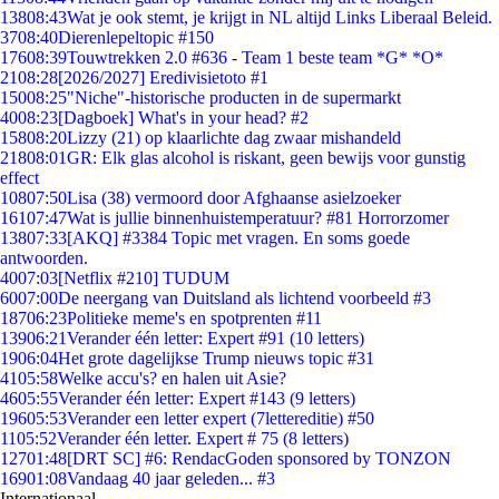
138
08:43
Wat je ook stemt, je krijgt in NL altijd Links Liberaal Beleid.
37
08:40
Dierenlepeltopic #150
176
08:39
Touwtrekken 2.0 #636 - Team 1 beste team *G* *O*
21
08:28
[2026/2027] Eredivisietoto #1
150
08:25
"Niche"-historische producten in de supermarkt
40
08:23
[Dagboek] What's in your head? #2
158
08:20
Lizzy (21) op klaarlichte dag zwaar mishandeld
218
08:01
GR: Elk glas alcohol is riskant, geen bewijs voor gunstig
effect
108
07:50
Lisa (38) vermoord door Afghaanse asielzoeker
161
07:47
Wat is jullie binnenhuistemperatuur? #81 Horrorzomer
138
07:33
[AKQ] #3384 Topic met vragen. En soms goede
antwoorden.
40
07:03
[Netflix #210] TUDUM
60
07:00
De neergang van Duitsland als lichtend voorbeeld #3
187
06:23
Politieke meme's en spotprenten #11
139
06:21
Verander één letter: Expert #91 (10 letters)
19
06:04
Het grote dagelijkse Trump nieuws topic #31
41
05:58
Welke accu's? en halen uit Asie?
46
05:55
Verander één letter: Expert #143 (9 letters)
196
05:53
Verander een letter expert (7lettereditie) #50
11
05:52
Verander één letter. Expert # 75 (8 letters)
127
01:48
[DRT SC] #6: RendacGoden sponsored by TONZON
169
01:08
Vandaag 40 jaar geleden... #3
Internationaal