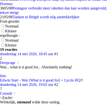
Hormuz
36
05/08
Pentagon verbruikt meer raketten dan kan worden aangevuld,
tekort dreigt
21
05/08
Tanken in België wordt nóg aantrekkelijker
Font-grootte:
Normaal
Kleiner
regelhoogte :
Normaal
Kleiner
19 reacties
donderdag 14 mei 2026, 18:45 uur
#1
2
Deepcage
War... what is it good for... Absolutely nothing!
foto
Edwin Starr - War (What is it good for) + Lycris HQ!!
donderdag 14 mei 2026, 19:02 uur
#2
7
Consult
<Zucht>
Wèrkelijk,
niemand
wilde deze oorlog.