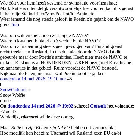
Wie óóit voor hem heeft gestemd or sympathie voor hem had;
Mark Rutte is uiteindelijk verantwoordelijk hiervoor en kan dus gerust
in het rijtje Stalin/Hitler/Mao/Pol Pot/Idi Amin etc.
Weer iemand die nog steeds gelooft in Poetin z'n gejank om de NAVO
grens
foto
Waarom wilden die landen zelf bij de NAVO?
Waarom kwamen Finland en Zweden bij de NAVO?
Waarom zijn daar nog steeds geen gevolgen van? Finland grenst
rechtstreeks aan Rusland. Het is dus niet door de NAVO dat dit
gebeurde maar door Poetin's ambities. Heeft niets met de NAVO te
maken. Rusland is al HONDERDEN JAREN bezig met Russificatie
en annexaties in dat gebied. Ruim voordat de NAVO bestond.
Kijk naar de feiten, niet naar wat Poetin loopt te janken.
donderdag 14 mei 2026, 19:10 uur
#5
8
SnowOokami
Snow Wolfie
quote:
Op
donderdag 14 mei 2026 @ 19:02
schreef
Consult
het volgende:
<Zucht>
Wèrkelijk,
niemand
wilde deze oorlog.
Maar
Rutte
en
zijn EU
en
zijn NAVO
hebben dit veroorzaakt.
Hoe moeilijk kan het zijn: Uiteraard wil Rusland geen EU en/of