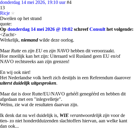
donderdag 14 mei 2026, 19:10 uur
#4
13
Ricje
Dweilen op het strand
quote:
Op
donderdag 14 mei 2026 @ 19:02
schreef
Consult
het volgende:
<Zucht>
Wèrkelijk,
niemand
wilde deze oorlog.
Maar
Rutte
en
zijn EU
en
zijn NAVO
hebben dit veroorzaakt.
Hoe moeilijk kan het zijn: Uiteraard wil Rusland geen EU en/of
NAVO rechtsreeks aan zijn grenzen!
En wij ook niet!
Het Nederlandse volk heeft zich destijds in een Referendum daarover
uiterst duidelijk uitgesproken
.
Maar dat is door Rutte/EU/NAVO gehéél genegéérd en hebben dit
afgedaan met een "inlegvelletje".
Welnu, zie wat de resultaten daarvan zijn.
Ik denk dat nu wel duidelijk is,
WIE
verantwoordelijk zijn
voor de
tien- zo niet honderdduizenden slachtoffers hiervan, aan welke kant
dan ook...