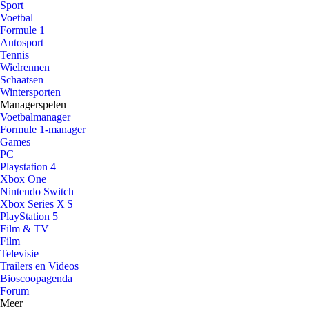
Sport
Voetbal
Formule 1
Autosport
Tennis
Wielrennen
Schaatsen
Wintersporten
Managerspelen
Voetbalmanager
Formule 1-manager
Games
PC
Playstation 4
Xbox One
Nintendo Switch
Xbox Series X|S
PlayStation 5
Film & TV
Film
Televisie
Trailers en Videos
Bioscoopagenda
Forum
Meer