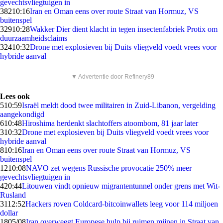
gevechtsvliegtuigen in
382
10:16
Iran en Oman eens over route Straat van Hormuz, VS
buitenspel
329
10:28
Wakker Dier dient klacht in tegen insectenfabriek Protix om
duurzaamheidsclaims
324
10:32
Drone met explosieven bij Duits vliegveld voedt vrees voor
hybride aanval
▼ Advertentie door Refinery89
Lees ook
5
10:59
Israël meldt dood twee militairen in Zuid-Libanon, vergelding
aangekondigd
6
10:48
Hiroshima herdenkt slachtoffers atoombom, 81 jaar later
3
10:32
Drone met explosieven bij Duits vliegveld voedt vrees voor
hybride aanval
8
10:16
Iran en Oman eens over route Straat van Hormuz, VS
buitenspel
12
10:08
NAVO zet wegens Russische provocatie 250% meer
gevechtsvliegtuigen in
4
20:44
Litouwen vindt opnieuw migrantentunnel onder grens met Wit-
Rusland
31
12:52
Hackers roven Coldcard-bitcoinwallets leeg voor 114 miljoen
dollar
18
05/08
Iran overweegt Europese hulp bij ruimen mijnen in Straat van