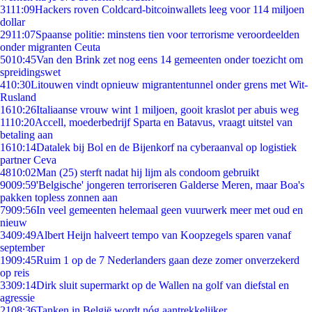
31
11:09
Hackers roven Coldcard-bitcoinwallets leeg voor 114 miljoen
dollar
29
11:07
Spaanse politie: minstens tien voor terrorisme veroordeelden
onder migranten Ceuta
50
10:45
Van den Brink zet nog eens 14 gemeenten onder toezicht om
spreidingswet
4
10:30
Litouwen vindt opnieuw migrantentunnel onder grens met Wit-
Rusland
16
10:26
Italiaanse vrouw wint 1 miljoen, gooit kraslot per abuis weg
11
10:20
Accell, moederbedrijf Sparta en Batavus, vraagt uitstel van
betaling aan
16
10:14
Datalek bij Bol en de Bijenkorf na cyberaanval op logistiek
partner Ceva
48
10:02
Man (25) sterft nadat hij lijm als condoom gebruikt
90
09:59
'Belgische' jongeren terroriseren Galderse Meren, maar Boa's
pakken topless zonnen aan
79
09:56
In veel gemeenten helemaal geen vuurwerk meer met oud en
nieuw
34
09:49
Albert Heijn halveert tempo van Koopzegels sparen vanaf
september
19
09:45
Ruim 1 op de 7 Nederlanders gaan deze zomer onverzekerd
op reis
33
09:14
Dirk sluit supermarkt op de Wallen na golf van diefstal en
agressie
21
08:36
Tanken in België wordt nóg aantrekkelijker