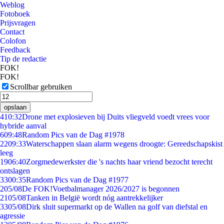
Weblog
Fotoboek
Prijsvragen
Contact
Colofon
Feedback
Tip de redactie
FOK!
FOK!
Scrollbar gebruiken
opslaan
4
10:32
Drone met explosieven bij Duits vliegveld voedt vrees voor
hybride aanval
6
09:48
Random Pics van de Dag #1978
22
09:33
Waterschappen slaan alarm wegens droogte: Gereedschapskist
leeg
19
06:40
Zorgmedewerkster die 's nachts haar vriend bezocht terecht
ontslagen
33
00:35
Random Pics van de Dag #1977
2
05/08
De FOK!Voetbalmanager 2026/2027 is begonnen
21
05/08
Tanken in België wordt nóg aantrekkelijker
33
05/08
Dirk sluit supermarkt op de Wallen na golf van diefstal en
agressie