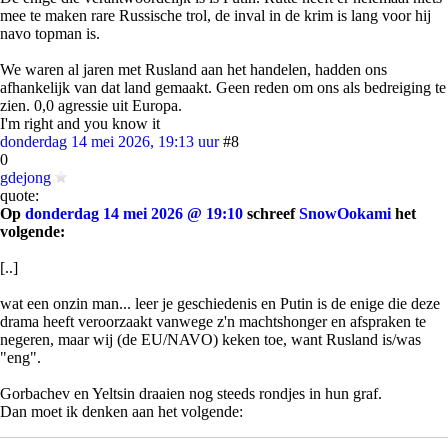
mee te maken rare Russische trol, de inval in de krim is lang voor hij
navo topman is.
We waren al jaren met Rusland aan het handelen, hadden ons
afhankelijk van dat land gemaakt. Geen reden om ons als bedreiging te
zien. 0,0 agressie uit Europa.
I'm right and you know it
donderdag 14 mei 2026, 19:13 uur
#8
0
gdejong
quote:
Op
donderdag 14 mei 2026 @ 19:10
schreef
SnowOokami
het
volgende:
[..]
wat een onzin man... leer je geschiedenis en Putin is de enige die deze
drama heeft veroorzaakt vanwege z'n machtshonger en afspraken te
negeren, maar wij (de EU/NAVO) keken toe, want Rusland is/was
"eng".
Gorbachev en Yeltsin draaien nog steeds rondjes in hun graf.
Dan moet ik denken aan het volgende:
'Navo stelde Gorbatsjov tóch gerust over uitbreiding richting het