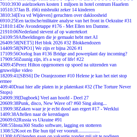
70
10:39
30 asielzoekers kosten 1 miljoen in hotel centrum Haarlem
105
10:37
Jan B. (66) misbruikt zeker 14 kinderen
38
10:34
[Eva vd Wijdeven] geruchten over dakloosheid
69
10:25
Een tactische/militaire analyse van het front in Oekraïne #31
218
10:14
De Avondetappe #176 - Met Ellen ten Damme.
219
10:06
Nederland stevent af op watertekort
241
09:59
Afbeeldingen die je gemaakt hebt met AI
264
09:58
[NET5] Het blok 2026 #32 Blokkendozen
144
09:58
[NPO1] We zijn er bijna 2026 #1
171
09:56
Oorlog Iran #136 Bridge and powerplant day incoming?
179
09:50
Zuunig zijn, it's a way of life! #22
43
09:45
Perez Hilton opgenomen op spoed na uitzenden van
gruwelijke video
182
09:41
[SBS6] De Oranjezomer #10 Helene je kan het niet stop
ermee
4
09:40
Draai hier alle platen in je platenkast #32 (The Torture Never
Stops)
249
09:39
[Dagboek] Veel aan hoofd - Deel 27
206
09:38
Punk, disco, New Wave of? #60 Sing along...
139
09:38
Zaken waar je je echt dood aan ergert #17 - Werklui
14
09:38
Aftellen naar de kerstdagen
206
09:02
Russia vs Ukraine #91
5
08:55
Insta360 Studio software, lagging en stotteren
13
08:52
Koot en Bie hun tijd ver vooruit..................
113
08:44
Vrienden gaan op vakantie zonder mij uit te nodigen