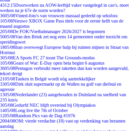
43
12:15
Doorwerken na AOW-leeftijd vaker vastgelegd in cao's, moet
werken na je 67e de norm worden?
36
05/08
Vinted-foto's van vrouwen massaal gedeeld op seksfora
1
05/08
Nieuwe XBOX Game Pass titels voor de eerste helft van de
maand augustus
2
05/08
De FOK!Voetbalmanager 2026/2027 is begonnen
50
05/08
Van den Brink zet nog eens 14 gemeenten onder toezicht om
spreidingswet
18
05/08
Iran overweegt Europese hulp bij ruimen mijnen in Straat van
Hormuz
3
05/08
EA Sports FC 27 toont The Grounds-modus
1
05/08
Gears of War: E-Day open beta begint 6 augustus
36
05/08
Pentagon verbruikt meer raketten dan kan worden aangevuld,
tekort dreigt
21
05/08
Tanken in België wordt nóg aantrekkelijker
33
05/08
Dirk sluit supermarkt op de Wallen na golf van diefstal en
agressie
13
05/08
Nederlander (23) aangehouden in Duitsland na snelheid van
235 km/u
3
05/08
Gedurfd NEC blijft overeind bij Olympiakos
14
05/08
Long live the 7th of October
12
05/08
Random Pics van de Dag #1976
20
04/08
OM: vierde verdachte (18) vast op verdenking van beramen
aanslag