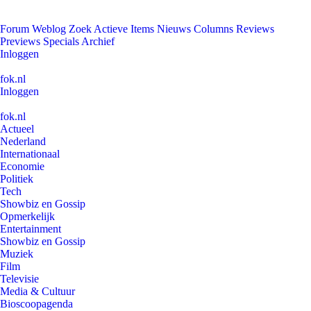
Forum
Weblog
Zoek
Actieve Items
Nieuws
Columns
Reviews
Previews
Specials
Archief
Inloggen
fok.nl
Inloggen
fok.nl
Actueel
Nederland
Internationaal
Economie
Politiek
Tech
Showbiz en Gossip
Opmerkelijk
Entertainment
Showbiz en Gossip
Muziek
Film
Televisie
Media & Cultuur
Bioscoopagenda