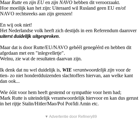
Maar
Rutte
en
zijn EU
en
zijn NAVO
hebben dit veroorzaakt.
Hoe moeilijk kan het zijn: Uiteraard wil Rusland geen EU en/of
NAVO rechtsreeks aan zijn grenzen!
En wij ook niet!
Het Nederlandse volk heeft zich destijds in een Referendum daarover
uiterst duidelijk uitgesproken
.
Maar dat is door Rutte/EU/NAVO gehéél genegéérd en hebben dit
afgedaan met een "inlegvelletje".
Welnu, zie wat de resultaten daarvan zijn.
Ik denk dat nu wel duidelijk is,
WIE
verantwoordelijk zijn
voor de
tien- zo niet honderdduizenden slachtoffers hiervan, aan welke kant
dan ook...
Wie óóit voor hem heeft gestemd or sympathie voor hem had;
Mark Rutte is uiteindelijk verantwoordelijk hiervoor en kan dus gerust
in het rijtje Stalin/Hitler/Mao/Pol Pot/Idi Amin etc.
▼ Advertentie door Refinery89