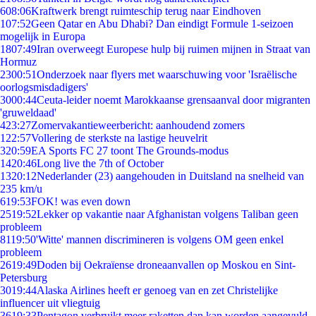
6
08:06
Kraftwerk brengt ruimteschip terug naar Eindhoven
1
07:52
Geen Qatar en Abu Dhabi? Dan eindigt Formule 1-seizoen
mogelijk in Europa
18
07:49
Iran overweegt Europese hulp bij ruimen mijnen in Straat van
Hormuz
23
00:51
Onderzoek naar flyers met waarschuwing voor 'Israëlische
oorlogsmisdadigers'
30
00:44
Ceuta-leider noemt Marokkaanse grensaanval door migranten
'gruweldaad'
4
23:27
Zomervakantieweerbericht: aanhoudend zomers
1
22:57
Vollering de sterkste na lastige heuvelrit
3
20:59
EA Sports FC 27 toont The Grounds-modus
14
20:46
Long live the 7th of October
13
20:12
Nederlander (23) aangehouden in Duitsland na snelheid van
235 km/u
6
19:53
FOK! was even down
25
19:52
Lekker op vakantie naar Afghanistan volgens Taliban geen
probleem
81
19:50
'Witte' mannen discrimineren is volgens OM geen enkel
probleem
26
19:49
Doden bij Oekraïense droneaanvallen op Moskou en Sint-
Petersburg
30
19:44
Alaska Airlines heeft er genoeg van en zet Christelijke
influencer uit vliegtuig
36
19:33
Pentagon verbruikt meer raketten dan kan worden aangevuld,