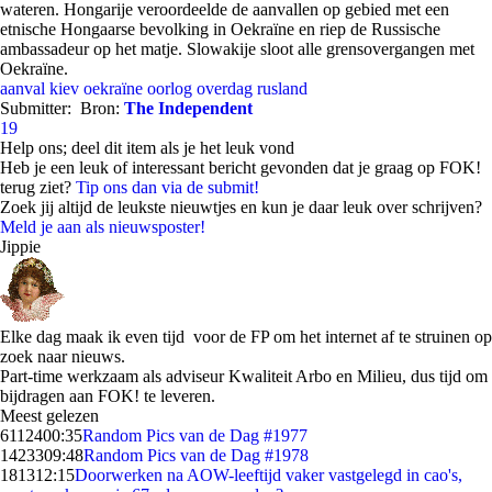
wateren. Hongarije veroordeelde de aanvallen op gebied met een
etnische Hongaarse bevolking in Oekraïne en riep de Russische
ambassadeur op het matje. Slowakije sloot alle grensovergangen met
Oekraïne.
aanval
kiev
oekraïne
oorlog
overdag
rusland
Submitter:
Bron:
The Independent
19
Help ons; deel dit item als je het leuk vond
Heb je een leuk of interessant bericht gevonden dat je graag op FOK!
terug ziet?
Tip ons dan via de submit!
Zoek jij altijd de leukste nieuwtjes en kun je daar leuk over schrijven?
Meld je aan als nieuwsposter!
Jippie
Elke dag maak ik even tijd voor de FP om het internet af te struinen op
zoek naar nieuws.
Part-time werkzaam als adviseur Kwaliteit Arbo en Milieu, dus tijd om
bijdragen aan FOK! te leveren.
Meest gelezen
61124
00:35
Random Pics van de Dag #1977
14233
09:48
Random Pics van de Dag #1978
1813
12:15
Doorwerken na AOW-leeftijd vaker vastgelegd in cao's,