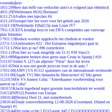
vooruitkijkers
18
11:29
Meer dan helft van verkochte auto's is volgend jaar elektrisch
49
11:29
[Wielrennen #616] Brennan!
61
11:25
Afvallen met injecties #4
41
11:24
Voorspel hier het weer voor het gehele jaar 2026
114
11:18
[Nederlands Elftal] Op naar Louis IV?
79
11:13
UEFA kondigt boycot van FIFA-competities aan vanwege
plan Infantino
179
11:13
Boeken worden opgekocht om chatbots te voeden
237
11:13
Asielzoekers #22 : Het Europese migratiepact gaat in
117
11:12
Wat lees je nu? #96 zomerlezen
33
11:12
Post hier zo vaak mogelijk om 11:11 #39 Vanz11
28
11:08
Migranten breken door grens naar Ceuta in Spanje,l #10
51
11:07
Abdul A. (27) als afperser "Fleur" door het leven
14
11:02
Wat is nou een goede jerrycan voor in de auto ?
170
11:00
[AMV] VS #1312 spammers van de internationale rechtsorde
113
11:00
[Apple TV] Met fantastische films/series! #2 Silo genot
112
10:59
De VS framen Cuba: "Amerikaanse voorbereiding voor
aanval op Cuba"
18
10:55
Klacht ingediend tegen grootste insectenfabriek ter wereld
5
10:53
[NPO2] Poorten van Europa
100
10:48
[Breien] Deel 21, met zomerbreisels
238
10:44
Totale zonsverduistering 12-08-2026 (Groenland, IJsland en
Spanje) #1
267
10:44
Het enige echte LEGO-topic #45 LEGOOOOOOOOOOO