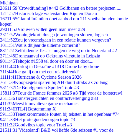
Michigan
286
11:59
[Crowdfunding] #442 Golfbanen en betere projecten.....
12
11:57
Historisch lage waterstanden Rijn en Donau
167
11:55
Gianni Infantino doet aanbod om 211 voetbalbonden 'om te
kopen'
290
11:53
Vrouwen willen geen man meer #29
23
11:52
Woningtekort: dus ga je woningen slopen, logisch
24
11:52
Zou je vreemdgaan in een relatie kunnen vergeven?
10
11:51
Wat is dit jaar de ultieme zomerhit?
88
11:51
Zelfrijdende Tesla's mogen de weg op in Nederland #2
27
11:45
Droneaanval op Oekrains vliegtuig in Leipzig
90
11:45
Teltopic #1558 tel door en door en door....
31
11:44
Oorlog in Oekraïne #1318 Drone baby drone
7
11:44
Hoe ga jij om met een relatiebreuk?
111
11:41
Hurricane & Cyclone Season 2026
76
11:39
Koopzegels sparen bij AH duurt straks 2x zo lang
58
11:37
De Bondgenoten Spoiler Topic #3
158
11:37
Tour de France femmes 2026 #3 Tijd voor de borstcrawl
25
11:36
Transfergeruchten en contractverlenging #83
4
11:35
Meest innovatieve game mechanics
9
11:34
[RTL4] Bestemming X
59
11:33
Tenenkrommende fouten bij teksten in het openbaar #74
94
11:33
Het grote goedemorgen topic #3
21
11:32
Goodvibes topic voor Troel #3
215
11:31
[Videoland] B&B vol liefde 6de seizoen #1 voor de