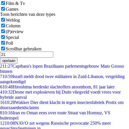
Film & Tv
Games
Toon berichten van deze types
Weblog
Column
(P)review
Special
Poll
Scrollbar gebruiken
opslaan
2
11:27
Capibara's lopen Braziliaans parlementsgebouw Mato Grosso
binnen
7
10:59
Israël meldt dood twee militairen in Zuid-Libanon, vergelding
aangekondigd
6
10:48
Hiroshima herdenkt slachtoffers atoombom, 81 jaar later
4
10:32
Drone met explosieven bij Duits vliegveld voedt vrees voor
hybride aanval
16
10:28
Wakker Dier dient klacht in tegen insectenfabriek Protix om
duurzaamheidsclaims
8
10:16
Iran en Oman eens over route Straat van Hormuz, VS
buitenspel
12
10:08
NAVO zet wegens Russische provocatie 250% meer
gevechtsvliegtuigen in