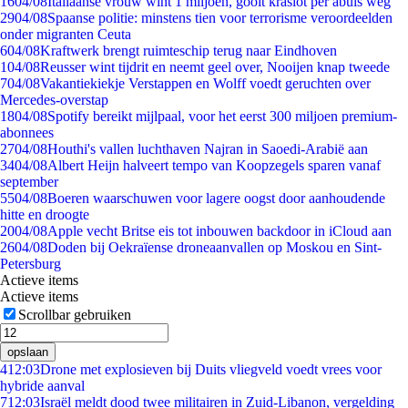
16
04/08
Italiaanse vrouw wint 1 miljoen, gooit kraslot per abuis weg
29
04/08
Spaanse politie: minstens tien voor terrorisme veroordeelden
onder migranten Ceuta
6
04/08
Kraftwerk brengt ruimteschip terug naar Eindhoven
1
04/08
Reusser wint tijdrit en neemt geel over, Nooijen knap tweede
7
04/08
Vakantiekiekje Verstappen en Wolff voedt geruchten over
Mercedes-overstap
18
04/08
Spotify bereikt mijlpaal, voor het eerst 300 miljoen premium-
abonnees
27
04/08
Houthi's vallen luchthaven Najran in Saoedi-Arabië aan
34
04/08
Albert Heijn halveert tempo van Koopzegels sparen vanaf
september
55
04/08
Boeren waarschuwen voor lagere oogst door aanhoudende
hitte en droogte
20
04/08
Apple vecht Britse eis tot inbouwen backdoor in iCloud aan
26
04/08
Doden bij Oekraïense droneaanvallen op Moskou en Sint-
Petersburg
Actieve items
Actieve items
Scrollbar gebruiken
opslaan
4
12:03
Drone met explosieven bij Duits vliegveld voedt vrees voor
hybride aanval
7
12:03
Israël meldt dood twee militairen in Zuid-Libanon, vergelding