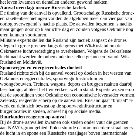
het leven kwamen en tientallen anderen gewond raakten.
Aanval overdag: nieuwe Russische tactiek
De timing van de aanval is opvallend. Grootschalige Russische drone-
en rakettenbeschietingen vonden de afgelopen meer dan vier jaar van
oorlog overwegend 's nachts plaats. De aanvallen begonnen 's nachts
maar gingen door op klaarlichte dag en zouden volgens Oekraïne nog
uren kunnen voortduren.
Militaire experts stellen dat Rusland zijn tactiek aanpast: de drones
vliegen in grote groepen langs de grens met Wit-Rusland om de
Oekraïense luchtverdediging te overbelasten. Volgens de Oekraïense
luchtmacht werden de onbemande toestellen gelanceerd vanuit Wit-
Rusland en Moldavië.
Spoorwegen en energiecentrales doelwit
Rusland richtte zich bij de aanval vooral op doelen in het westen van
Oekraïne: energiecentrales, spoorweginfrastructuur en
woongebouwen. Treinen, wagons, depots en bruggen raakten daarbij
beschadigd, al bleef het treinverkeer wel in stand. Experts wijzen erop
dat de spoorlijnen voor Oekraïne een economische levensader vormen.
Zelensky reageerde scherp op de aanvallen. Rusland gaat "brutaal" te
werk en richt zich bewust op de spoorweginfrastructuur en
burgerlocaties in steden, schreef hij op sociale media.
Buurlanden reageren op aanval
Bij de drone-aanvallen kwamen ook steden onder vuur die grenzen
aan NAVO-grondgebied. Polen stuurde daarom meerdere straaljagers
de lucht in en spotte een Russische straaljager boven internationale