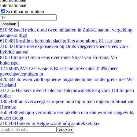
Internationaal
Scrollbar gebruiken
opslaan
5
10:59
Israël meldt dood twee militairen in Zuid-Libanon, vergelding
aangekondigd
6
10:48
Hiroshima herdenkt slachtoffers atoombom, 81 jaar later
3
10:32
Drone met explosieven bij Duits vliegveld voedt vrees voor
hybride aanval
8
10:16
Iran en Oman eens over route Straat van Hormuz, VS
buitenspel
12
10:08
NAVO zet wegens Russische provocatie 250% meer
gevechtsvliegtuigen in
4
20:44
Litouwen vindt opnieuw migrantentunnel onder grens met Wit-
Rusland
31
12:52
Hackers roven Coldcard-bitcoinwallets leeg voor 114 miljoen
dollar
18
05/08
Iran overweegt Europese hulp bij ruimen mijnen in Straat van
Hormuz
36
05/08
Pentagon verbruikt meer raketten dan kan worden aangevuld,
tekort dreigt
21
05/08
Tanken in België wordt nóg aantrekkelijker