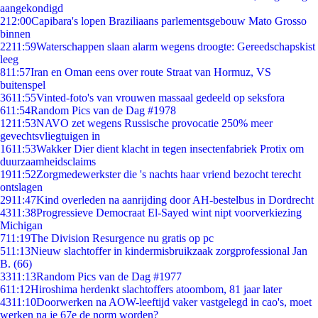
aangekondigd
2
12:00
Capibara's lopen Braziliaans parlementsgebouw Mato Grosso
binnen
22
11:59
Waterschappen slaan alarm wegens droogte: Gereedschapskist
leeg
8
11:57
Iran en Oman eens over route Straat van Hormuz, VS
buitenspel
36
11:55
Vinted-foto's van vrouwen massaal gedeeld op seksfora
6
11:54
Random Pics van de Dag #1978
12
11:53
NAVO zet wegens Russische provocatie 250% meer
gevechtsvliegtuigen in
16
11:53
Wakker Dier dient klacht in tegen insectenfabriek Protix om
duurzaamheidsclaims
19
11:52
Zorgmedewerkster die 's nachts haar vriend bezocht terecht
ontslagen
29
11:47
Kind overleden na aanrijding door AH-bestelbus in Dordrecht
43
11:38
Progressieve Democraat El-Sayed wint nipt voorverkiezing
Michigan
7
11:19
The Division Resurgence nu gratis op pc
5
11:13
Nieuw slachtoffer in kindermisbruikzaak zorgprofessional Jan
B. (66)
33
11:13
Random Pics van de Dag #1977
6
11:12
Hiroshima herdenkt slachtoffers atoombom, 81 jaar later
43
11:10
Doorwerken na AOW-leeftijd vaker vastgelegd in cao's, moet
werken na je 67e de norm worden?