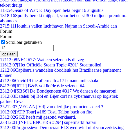
tekort dreigt
1
18:54
Gears of War: E-Day open beta begint 6 augustus
18
18:16
Spotify bereikt mijlpaal, voor het eerst 300 miljoen premium-
abonnees
27
15:11
Houthi's vallen luchthaven Najran in Saoedi-Arabië aan
Forum
Forum
Scrollbar gebruiken
opslaan
171
12:08
NEC #77: Wat een seizoen is dit zeg
116
12:07
[Het Officiële Steam Topic #201] Steamrolled
12
12:06
Capibara's wandelen doodleuk het Braziliaanse parlement
binnen
47
12:06
Covid19 the aftermath #17 bananenmilkshake
84
12:06
[RTL] B&B vol liefde 6de seizoen #4
23
12:04
[SBS6] De Bondgenoten #317 We dansen de macaroni
15
12:03
Datalek bij Bol en Bijenkorf na cyberaanval op logistiek
partner Ceva
252
12:03
[VEGAN] Vrij van dierlijke producten - deel 3
10
12:02
[ATP Tour] #169 Tosti Tallon back on fire
33
12:02
GGZ heeft mij gezond verklaard.
233
12:01
[INFLUENCERS #294] supermarkt Safari
35
12:00
Progressieve Democraat El-Sayed wint nipt voorverkiezing