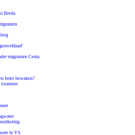
an Breda
migranten
 leeg
'gruweldaad'
onder migranten Ceuta
en beter bewaken?
e examens
maan
agwater
suitkering
oorte in VS