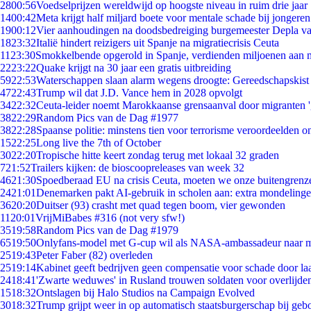
28
00:56
Voedselprijzen wereldwijd op hoogste niveau in ruim drie jaar
14
00:42
Meta krijgt half miljard boete voor mentale schade bij jongeren
19
00:12
Vier aanhoudingen na doodsbedreiging burgemeester Depla v
18
23:32
Italië hindert reizigers uit Spanje na migratiecrisis Ceuta
11
23:30
Smokkelbende opgerold in Spanje, verdienden miljoenen aan 
22
23:22
Quake krijgt na 30 jaar een gratis uitbreiding
59
22:53
Waterschappen slaan alarm wegens droogte: Gereedschapskist
47
22:43
Trump wil dat J.D. Vance hem in 2028 opvolgt
34
22:32
Ceuta-leider noemt Marokkaanse grensaanval door migranten 
38
22:29
Random Pics van de Dag #1977
38
22:28
Spaanse politie: minstens tien voor terrorisme veroordeelden 
15
22:25
Long live the 7th of October
30
22:20
Tropische hitte keert zondag terug met lokaal 32 graden
7
21:52
Trailers kijken: de bioscoopreleases van week 32
46
21:30
Spoedberaad EU na crisis Ceuta, moeten we onze buitengrenz
24
21:01
Denemarken pakt AI-gebruik in scholen aan: extra mondeling
36
20:20
Duitser (93) crasht met quad tegen boom, vier gewonden
11
20:01
VrijMiBabes #316 (not very sfw!)
35
19:58
Random Pics van de Dag #1979
65
19:50
Onlyfans-model met G-cup wil als NASA-ambassadeur naar 
25
19:43
Peter Faber (82) overleden
25
19:14
Kabinet geeft bedrijven geen compensatie voor schade door la
24
18:41
'Zwarte weduwes' in Rusland trouwen soldaten voor overlijden
15
18:32
Ontslagen bij Halo Studios na Campaign Evolved
30
18:32
Trump grijpt weer in op automatisch staatsburgerschap bij geb