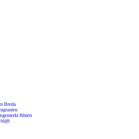
an Breda
migranten
ongemerkt filmen
lijft