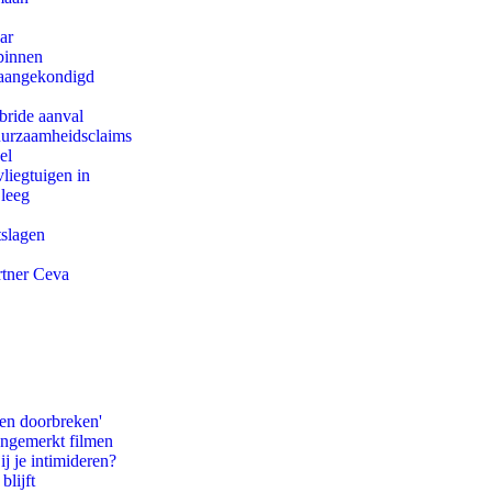
ar
binnen
g aangekondigd
bride aanval
duurzaamheidsclaims
el
iegtuigen in
 leeg
tslagen
rtner Ceva
pen doorbreken'
ongemerkt filmen
ij je intimideren?
blijft