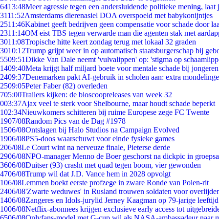
64
13:48
Meer agressie tegen een andersluidende politieke mening, laat j
31
11:52
Amsterdams dierenasiel DOA overspoeld met babykonijntjes
25
11:46
Kabinet geeft bedrijven geen compensatie voor schade door la
23
11:14
OM eist TBS tegen verwarde man die agenten stak met aardap
30
11:08
Tropische hitte keert zondag terug met lokaal 32 graden
30
10:12
Trump grijpt weer in op automatisch staatsburgerschap bij geb
55
09:51
Dikke Van Dale neemt 'vulvalippen' op: 'stigma op schaamlip
14
09:40
Meta krijgt half miljard boete voor mentale schade bij jongeren
24
09:37
Denemarken pakt AI-gebruik in scholen aan: extra mondeling
25
09:05
Peter Faber (82) overleden
7
05:00
Trailers kijken: de bioscoopreleases van week 32
0
03:37
Ajax veel te sterk voor Shelbourne, maar houdt schade beperkt
1
02:34
Nieuwkomers schitteren bij ruime Europese zege FC Twente
19
07/08
Random Pics van de Dag #1978
15
06/08
Ontslagen bij Halo Studios na Campaign Evolved
19
06/08
PS5-doos waarschuwt voor einde fysieke games
2
06/08
Le Court wint na nerveuze finale, Pieterse derde
29
06/08
NPO-manager Menno de Boer geschorst na dickpic in groeps
36
06/08
Duitser (93) crasht met quad tegen boom, vier gewonden
47
06/08
Trump wil dat J.D. Vance hem in 2028 opvolgt
1
06/08
Lemmen boekt eerste profzege in zware Ronde van Polen-rit
24
06/08
'Zwarte weduwes' in Rusland trouwen soldaten voor overlijden
14
06/08
Zangeres en Idols-jurylid Jerney Kaagman op 79-jarige leeftij
10
06/08
Netflix-abonnees krijgen exclusieve early access tot uitgebreid
65
06/08
Onlyfans-model met G-cup wil als NASA-ambassadeur naar 