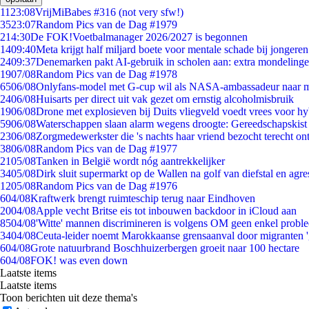
11
23:08
VrijMiBabes #316 (not very sfw!)
35
23:07
Random Pics van de Dag #1979
2
14:30
De FOK!Voetbalmanager 2026/2027 is begonnen
14
09:40
Meta krijgt half miljard boete voor mentale schade bij jongeren
24
09:37
Denemarken pakt AI-gebruik in scholen aan: extra mondeling
19
07/08
Random Pics van de Dag #1978
65
06/08
Onlyfans-model met G-cup wil als NASA-ambassadeur naar 
24
06/08
Huisarts per direct uit vak gezet om ernstig alcoholmisbruik
19
06/08
Drone met explosieven bij Duits vliegveld voedt vrees voor hy
59
06/08
Waterschappen slaan alarm wegens droogte: Gereedschapskist
23
06/08
Zorgmedewerkster die 's nachts haar vriend bezocht terecht on
38
06/08
Random Pics van de Dag #1977
21
05/08
Tanken in België wordt nóg aantrekkelijker
34
05/08
Dirk sluit supermarkt op de Wallen na golf van diefstal en agre
12
05/08
Random Pics van de Dag #1976
6
04/08
Kraftwerk brengt ruimteschip terug naar Eindhoven
20
04/08
Apple vecht Britse eis tot inbouwen backdoor in iCloud aan
85
04/08
'Witte' mannen discrimineren is volgens OM geen enkel probl
34
04/08
Ceuta-leider noemt Marokkaanse grensaanval door migranten 
6
04/08
Grote natuurbrand Boschhuizerbergen groeit naar 100 hectare
6
04/08
FOK! was even down
Laatste items
Laatste items
Toon berichten uit deze thema's