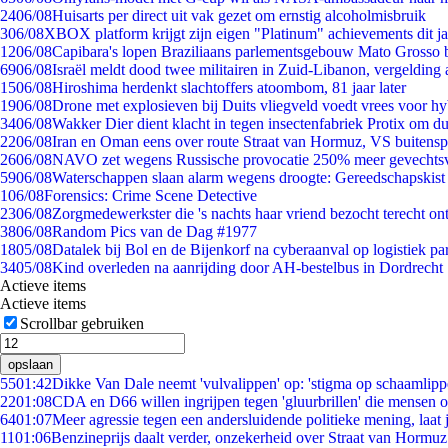
24
06/08
Huisarts per direct uit vak gezet om ernstig alcoholmisbruik
3
06/08
XBOX platform krijgt zijn eigen "Platinum" achievements dit ja
12
06/08
Capibara's lopen Braziliaans parlementsgebouw Mato Grosso 
69
06/08
Israël meldt dood twee militairen in Zuid-Libanon, vergeldin
15
06/08
Hiroshima herdenkt slachtoffers atoombom, 81 jaar later
19
06/08
Drone met explosieven bij Duits vliegveld voedt vrees voor hy
34
06/08
Wakker Dier dient klacht in tegen insectenfabriek Protix om 
22
06/08
Iran en Oman eens over route Straat van Hormuz, VS buitensp
26
06/08
NAVO zet wegens Russische provocatie 250% meer gevechtsvl
59
06/08
Waterschappen slaan alarm wegens droogte: Gereedschapskist
1
06/08
Forensics: Crime Scene Detective
23
06/08
Zorgmedewerkster die 's nachts haar vriend bezocht terecht on
38
06/08
Random Pics van de Dag #1977
18
05/08
Datalek bij Bol en de Bijenkorf na cyberaanval op logistiek pa
34
05/08
Kind overleden na aanrijding door AH-bestelbus in Dordrecht
Actieve items
Actieve items
Scrollbar gebruiken
opslaan
55
01:42
Dikke Van Dale neemt 'vulvalippen' op: 'stigma op schaamlip
22
01:08
CDA en D66 willen ingrijpen tegen 'gluurbrillen' die mensen 
64
01:07
Meer agressie tegen een andersluidende politieke mening, laat j
11
01:06
Benzineprijs daalt verder, onzekerheid over Straat van Hormuz 