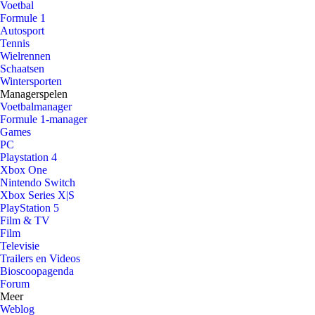
Voetbal
Formule 1
Autosport
Tennis
Wielrennen
Schaatsen
Wintersporten
Managerspelen
Voetbalmanager
Formule 1-manager
Games
PC
Playstation 4
Xbox One
Nintendo Switch
Xbox Series X|S
PlayStation 5
Film & TV
Film
Televisie
Trailers en Videos
Bioscoopagenda
Forum
Meer
Weblog