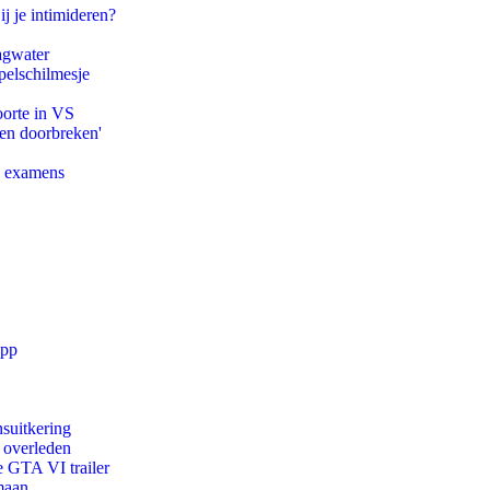
ij je intimideren?
agwater
pelschilmesje
oorte in VS
pen doorbreken'
e examens
app
suitkering
d overleden
e GTA VI trailer
maan