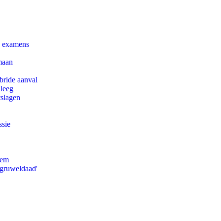
e examens
maan
bride aanval
 leeg
tslagen
ssie
eem
'gruweldaad'