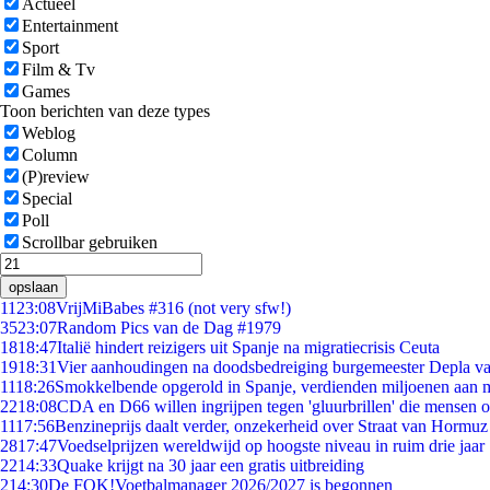
Actueel
Entertainment
Sport
Film & Tv
Games
Toon berichten van deze types
Weblog
Column
(P)review
Special
Poll
Scrollbar gebruiken
opslaan
11
23:08
VrijMiBabes #316 (not very sfw!)
35
23:07
Random Pics van de Dag #1979
18
18:47
Italië hindert reizigers uit Spanje na migratiecrisis Ceuta
19
18:31
Vier aanhoudingen na doodsbedreiging burgemeester Depla v
11
18:26
Smokkelbende opgerold in Spanje, verdienden miljoenen aan 
22
18:08
CDA en D66 willen ingrijpen tegen 'gluurbrillen' die mensen 
11
17:56
Benzineprijs daalt verder, onzekerheid over Straat van Hormuz b
28
17:47
Voedselprijzen wereldwijd op hoogste niveau in ruim drie jaar
22
14:33
Quake krijgt na 30 jaar een gratis uitbreiding
2
14:30
De FOK!Voetbalmanager 2026/2027 is begonnen