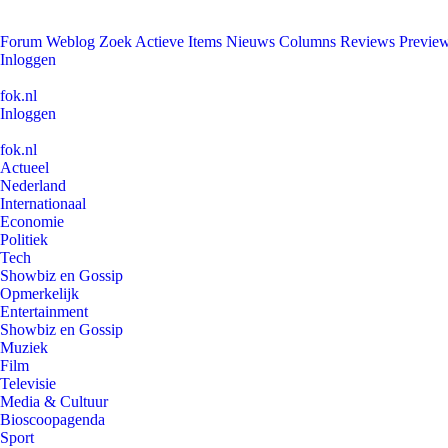
Forum
Weblog
Zoek
Actieve Items
Nieuws
Columns
Reviews
Previe
Inloggen
fok.nl
Inloggen
fok.nl
Actueel
Nederland
Internationaal
Economie
Politiek
Tech
Showbiz en Gossip
Opmerkelijk
Entertainment
Showbiz en Gossip
Muziek
Film
Televisie
Media & Cultuur
Bioscoopagenda
Sport