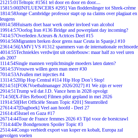
212
15:01
Teltopic #1561 tel door en door en door....
158
15:00
[INFLUENCERS #295] Van flodderslinger tot Shrek-crème
18
14:58
Jonge Cambridge professor stapt op na claims over plagiaat en
leugens
69
14:58
Huisarts doet haar werk onder invloed van alcohol
199
14:57
Oorlog Iran #136 Bridge and powerplant day incoming?
74
14:57
Overleden Acteurs & Actrices Deel #15
99
14:56
Migranten breken door grens naar Ceuta in Spanje,l #10
236
14:56
[AMV] VS #1312 spammers van de internationale rechtsorde
40
14:55
Techniekles verdwijnt uit onderbouw: maar half zo veel uren
als 2007
11
14:54
Single mannen verplichtsingle moeders laten daten?
58
14:53
Vrouwen willen geen man meer #30
70
14:53
Afvallen met injecties #4
131
14:52
Hip Hop Central #114 Hip Hop Don´t Stop!
82
14:51
[FOK!Voetbalmanager 2026/2027] #1 We zijn er weer
29
14:51
Trump wil dat J.D. Vance hem in 2028 opvolgt
7
14:50
[X-Files Reboot] Filmen pilot gepland in mei 2026
119
14:50
[Het Officiële Steam Topic #201] Steamrolled
276
14:47
[Dagboek] Veel aan hoofd - Deel 27
216
14:45
Israel en Gaza #17
267
14:44
Tour de France femmes 2026 #3 Tijd voor de borstcrawl
73
14:44
De Bondgenoten Spoiler Topic #3
25
14:44
Congo verbiedt export van koper en kobalt, Europa zal
gevolgen voelen