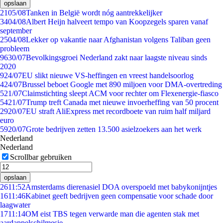
opslaan
21
05/08
Tanken in België wordt nóg aantrekkelijker
34
04/08
Albert Heijn halveert tempo van Koopzegels sparen vanaf
september
25
04/08
Lekker op vakantie naar Afghanistan volgens Taliban geen
probleem
96
30/07
Bevolkingsgroei Nederland zakt naar laagste niveau sinds
2020
9
24/07
EU slikt nieuwe VS-heffingen en vreest handelsoorlog
4
24/07
Brussel beboet Google met 890 miljoen voor DMA-overtreding
5
21/07
Claimstichting sleept ACM voor rechter om Flexenergie-fiasco
54
21/07
Trump treft Canada met nieuwe invoerheffing van 50 procent
29
20/07
EU straft AliExpress met recordboete van ruim half miljard
euro
59
20/07
Grote bedrijven zetten 13.500 asielzoekers aan het werk
Nederland
Nederland
Scrollbar gebruiken
opslaan
26
11:52
Amsterdams dierenasiel DOA overspoeld met babykonijntjes
16
11:46
Kabinet geeft bedrijven geen compensatie voor schade door
laagwater
17
11:14
OM eist TBS tegen verwarde man die agenten stak met
aardappelschilmesje