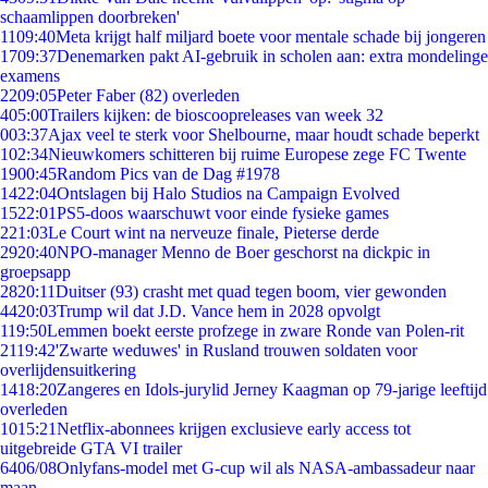
schaamlippen doorbreken'
11
09:40
Meta krijgt half miljard boete voor mentale schade bij jongeren
17
09:37
Denemarken pakt AI-gebruik in scholen aan: extra mondelinge
examens
22
09:05
Peter Faber (82) overleden
4
05:00
Trailers kijken: de bioscoopreleases van week 32
0
03:37
Ajax veel te sterk voor Shelbourne, maar houdt schade beperkt
1
02:34
Nieuwkomers schitteren bij ruime Europese zege FC Twente
19
00:45
Random Pics van de Dag #1978
14
22:04
Ontslagen bij Halo Studios na Campaign Evolved
15
22:01
PS5-doos waarschuwt voor einde fysieke games
2
21:03
Le Court wint na nerveuze finale, Pieterse derde
29
20:40
NPO-manager Menno de Boer geschorst na dickpic in
groepsapp
28
20:11
Duitser (93) crasht met quad tegen boom, vier gewonden
44
20:03
Trump wil dat J.D. Vance hem in 2028 opvolgt
1
19:50
Lemmen boekt eerste profzege in zware Ronde van Polen-rit
21
19:42
'Zwarte weduwes' in Rusland trouwen soldaten voor
overlijdensuitkering
14
18:20
Zangeres en Idols-jurylid Jerney Kaagman op 79-jarige leeftijd
overleden
10
15:21
Netflix-abonnees krijgen exclusieve early access tot
uitgebreide GTA VI trailer
64
06/08
Onlyfans-model met G-cup wil als NASA-ambassadeur naar
maan