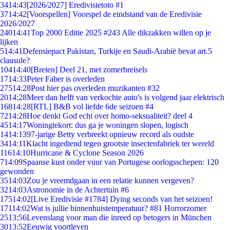
34
14:43
[2026/2027] Eredivisietoto #1
37
14:42
[Voorspellen] Voorspel de eindstand van de Eredivisie
2026/2027
240
14:41
Top 2000 Editie 2025 #243 Alle dikzakken willen op je
lijken
5
14:41
Defensiepact Pakistan, Turkije en Saudi-Arabië bevat art.5
clausule?
104
14:40
[Breien] Deel 21, met zomerbreisels
17
14:33
Peter Faber is overleden
275
14:28
Post hier pas overleden muzikanten #32
20
14:28
Meer dan helft van verkochte auto's is volgend jaar elektrisch
168
14:28
[RTL] B&B vol liefde 6de seizoen #4
72
14:28
Hoe denkt God echt over homo-seksualiteit? deel 4
45
14:17
Woningtekort: dus ga je woningen slopen, logisch
14
14:13
97-jarige Betty verbreekt opnieuw record als oudste
34
14:11
Klacht ingediend tegen grootste insectenfabriek ter wereld
116
14:10
Hurricane & Cyclone Season 2026
7
14:09
Spaanse kust onder vuur van Portugese oorlogsschepen: 120
gewonden
35
14:03
Zou je vreemdgaan in een relatie kunnen vergeven?
32
14:03
Astronomie in de Achtertuin #6
175
14:02
[Live Eredivisie #1784] Dying seconds van het seizoen!
171
14:02
Wat is jullie binnenhuistemperatuur? #81 Horrorzomer
25
13:56
Levenslang voor man die inreed op betogers in München
30
13:52
Eeuwig voortleven