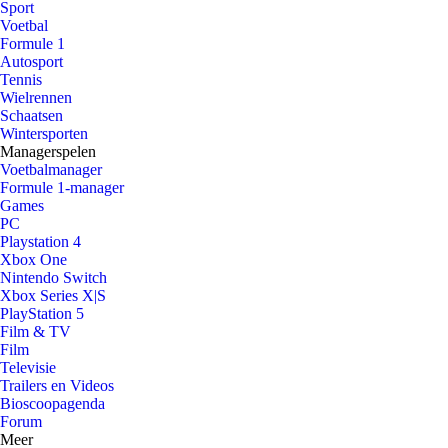
Sport
Voetbal
Formule 1
Autosport
Tennis
Wielrennen
Schaatsen
Wintersporten
Managerspelen
Voetbalmanager
Formule 1-manager
Games
PC
Playstation 4
Xbox One
Nintendo Switch
Xbox Series X|S
PlayStation 5
Film & TV
Film
Televisie
Trailers en Videos
Bioscoopagenda
Forum
Meer