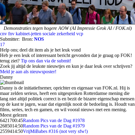
Demonstraties tegen hogere AOW (AI Impressie Grok AI / FOK.nl)
cnv
fnv
kabinet-jetten
sociale zekerheid
vcp
Submitter:
Bron:
NOS
17
Help ons; deel dit item als je het leuk vond
Heb je een leuk of interessant bericht gevonden dat je graag op FOK!
terug ziet?
Tip ons dan via de submit!
Zoek jij altijd de leukste nieuwtjes en kun je daar leuk over schrijven?
Meld je aan als nieuwsposter!
Danny
Danny is de initiatiefnemer, oprichter en eigenaar van FOK.nl. Hij is
maar zelden serieus, heeft een uitgesproken Rotterdamse mening die
lang niet altijd politiek correct is en bezit de bizarre eigenschap mensen
op de kast te jagen, waar dat eigenlijk nooit de bedoeling is. Houdt van
films, series, tech en gamen, en wil vooral nieuws met een mening.
Meest gelezen
64217
00:45
Random Pics van de Dag #1978
26850
14:50
Random Pics van de Dag #1979
25594
14:50
VrijMiBabes #316 (not very sfw!)