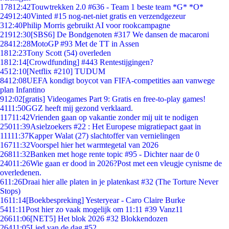
178
12:42
Touwtrekken 2.0 #636 - Team 1 beste team *G* *O*
249
12:40
Vinted #15 nog-net-niet gratis en verzendgezeur
3
12:40
Philip Morris gebruikt AI voor rookcampagne
219
12:30
[SBS6] De Bondgenoten #317 We dansen de macaroni
284
12:28
MotoGP #93 Met de TT in Assen
18
12:23
Tony Scott (54) overleden
18
12:14
[Crowdfunding] #443 Rentestijgingen?
45
12:10
[Netflix #210] TUDUM
84
12:08
UEFA kondigt boycot van FIFA-competities aan vanwege
plan Infantino
9
12:02
[gratis] Videogames Part 9: Gratis en free-to-play games!
41
11:50
GGZ heeft mij gezond verklaard.
117
11:42
Vrienden gaan op vakantie zonder mij uit te nodigen
250
11:39
Asielzoekers #22 : Het Europese migratiepact gaat in
111
11:37
Kapper Walat (27) slachtoffer van vernielingen
167
11:32
Voorspel hier het warmtegetal van 2026
268
11:32
Banken met hoge rente topic #95 - Dichter naar de 0
240
11:26
Wie gaan er dood in 2026?Post met een vleugje cynisme de
overledenen.
6
11:26
Draai hier alle platen in je platenkast #32 (The Torture Never
Stops)
16
11:14
[Boekbespreking] Yesteryear - Caro Claire Burke
54
11:11
Post hier zo vaak mogelijk om 11:11 #39 Vanz11
266
11:06
[NET5] Het blok 2026 #32 Blokkendozen
264
11:05
Lied van de dag #52