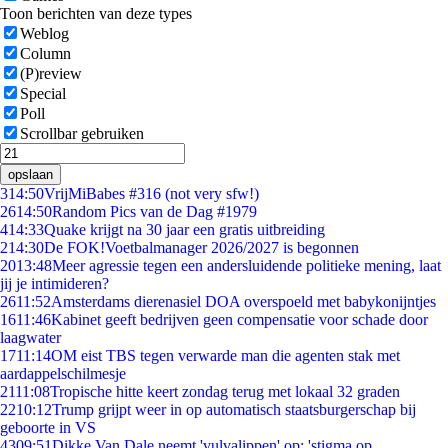
Toon berichten van deze types
Weblog
Column
(P)review
Special
Poll
Scrollbar gebruiken
opslaan
3
14:50
VrijMiBabes #316 (not very sfw!)
26
14:50
Random Pics van de Dag #1979
4
14:33
Quake krijgt na 30 jaar een gratis uitbreiding
2
14:30
De FOK!Voetbalmanager 2026/2027 is begonnen
20
13:48
Meer agressie tegen een andersluidende politieke mening, laat
jij je intimideren?
26
11:52
Amsterdams dierenasiel DOA overspoeld met babykonijntjes
16
11:46
Kabinet geeft bedrijven geen compensatie voor schade door
laagwater
17
11:14
OM eist TBS tegen verwarde man die agenten stak met
aardappelschilmesje
21
11:08
Tropische hitte keert zondag terug met lokaal 32 graden
22
10:12
Trump grijpt weer in op automatisch staatsburgerschap bij
geboorte in VS
43
09:51
Dikke Van Dale neemt 'vulvalippen' op: 'stigma op