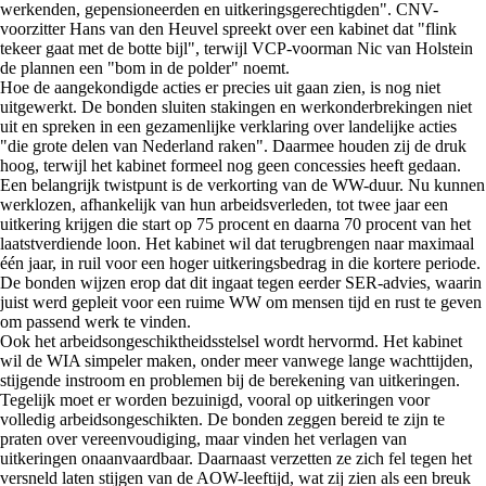
werkenden, gepensioneerden en uitkeringsgerechtigden". CNV-
voorzitter Hans van den Heuvel spreekt over een kabinet dat "flink
tekeer gaat met de botte bijl", terwijl VCP-voorman Nic van Holstein
de plannen een "bom in de polder" noemt.
Hoe de aangekondigde acties er precies uit gaan zien, is nog niet
uitgewerkt. De bonden sluiten stakingen en werkonderbrekingen niet
uit en spreken in een gezamenlijke verklaring over landelijke acties
"die grote delen van Nederland raken". Daarmee houden zij de druk
hoog, terwijl het kabinet formeel nog geen concessies heeft gedaan.
Een belangrijk twistpunt is de verkorting van de WW-duur. Nu kunnen
werklozen, afhankelijk van hun arbeidsverleden, tot twee jaar een
uitkering krijgen die start op 75 procent en daarna 70 procent van het
laatstverdiende loon. Het kabinet wil dat terugbrengen naar maximaal
één jaar, in ruil voor een hoger uitkeringsbedrag in die kortere periode.
De bonden wijzen erop dat dit ingaat tegen eerder SER-advies, waarin
juist werd gepleit voor een ruime WW om mensen tijd en rust te geven
om passend werk te vinden.
Ook het arbeidsongeschiktheidsstelsel wordt hervormd. Het kabinet
wil de WIA simpeler maken, onder meer vanwege lange wachttijden,
stijgende instroom en problemen bij de berekening van uitkeringen.
Tegelijk moet er worden bezuinigd, vooral op uitkeringen voor
volledig arbeidsongeschikten. De bonden zeggen bereid te zijn te
praten over vereenvoudiging, maar vinden het verlagen van
uitkeringen onaanvaardbaar. Daarnaast verzetten ze zich fel tegen het
versneld laten stijgen van de AOW-leeftijd, wat zij zien als een breuk