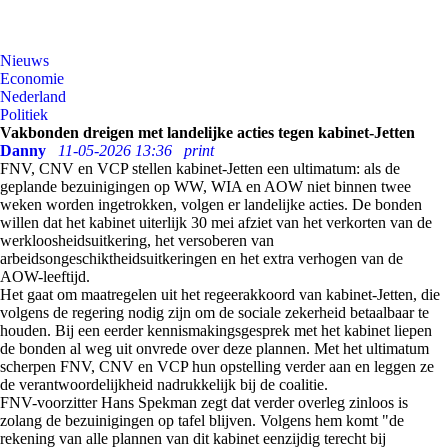
Nieuws
Economie
Nederland
Politiek
Vakbonden dreigen met landelijke acties tegen kabinet-Jetten
Danny
11-05-2026 13:36
print
FNV, CNV en VCP stellen kabinet-Jetten een ultimatum: als de
geplande bezuinigingen op WW, WIA en AOW niet binnen twee
weken worden ingetrokken, volgen er landelijke acties. De bonden
willen dat het kabinet uiterlijk 30 mei afziet van het verkorten van de
werkloosheidsuitkering, het versoberen van
arbeidsongeschiktheidsuitkeringen en het extra verhogen van de
AOW-leeftijd.
Het gaat om maatregelen uit het regeerakkoord van kabinet-Jetten, die
volgens de regering nodig zijn om de sociale zekerheid betaalbaar te
houden. Bij een eerder kennismakingsgesprek met het kabinet liepen
de bonden al weg uit onvrede over deze plannen. Met het ultimatum
scherpen FNV, CNV en VCP hun opstelling verder aan en leggen ze
de verantwoordelijkheid nadrukkelijk bij de coalitie.
FNV-voorzitter Hans Spekman zegt dat verder overleg zinloos is
zolang de bezuinigingen op tafel blijven. Volgens hem komt "de
rekening van alle plannen van dit kabinet eenzijdig terecht bij