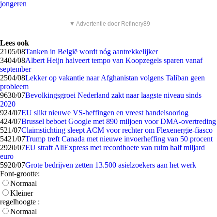
jongeren
▼ Advertentie door Refinery89
Lees ook
21
05/08
Tanken in België wordt nóg aantrekkelijker
34
04/08
Albert Heijn halveert tempo van Koopzegels sparen vanaf
september
25
04/08
Lekker op vakantie naar Afghanistan volgens Taliban geen
probleem
96
30/07
Bevolkingsgroei Nederland zakt naar laagste niveau sinds
2020
9
24/07
EU slikt nieuwe VS-heffingen en vreest handelsoorlog
4
24/07
Brussel beboet Google met 890 miljoen voor DMA-overtreding
5
21/07
Claimstichting sleept ACM voor rechter om Flexenergie-fiasco
54
21/07
Trump treft Canada met nieuwe invoerheffing van 50 procent
29
20/07
EU straft AliExpress met recordboete van ruim half miljard
euro
59
20/07
Grote bedrijven zetten 13.500 asielzoekers aan het werk
Font-grootte:
Normaal
Kleiner
regelhoogte :
Normaal