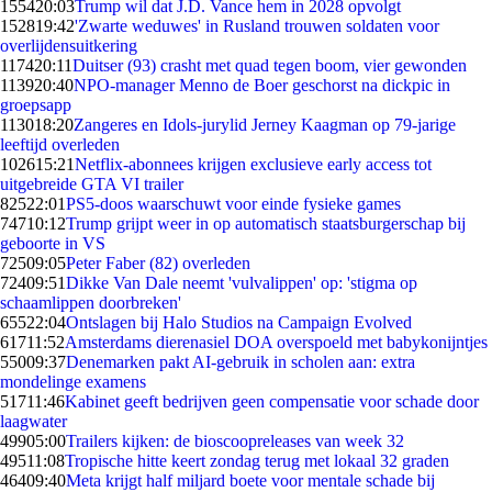
1554
20:03
Trump wil dat J.D. Vance hem in 2028 opvolgt
1528
19:42
'Zwarte weduwes' in Rusland trouwen soldaten voor
overlijdensuitkering
1174
20:11
Duitser (93) crasht met quad tegen boom, vier gewonden
1139
20:40
NPO-manager Menno de Boer geschorst na dickpic in
groepsapp
1130
18:20
Zangeres en Idols-jurylid Jerney Kaagman op 79-jarige
leeftijd overleden
1026
15:21
Netflix-abonnees krijgen exclusieve early access tot
uitgebreide GTA VI trailer
825
22:01
PS5-doos waarschuwt voor einde fysieke games
747
10:12
Trump grijpt weer in op automatisch staatsburgerschap bij
geboorte in VS
725
09:05
Peter Faber (82) overleden
724
09:51
Dikke Van Dale neemt 'vulvalippen' op: 'stigma op
schaamlippen doorbreken'
655
22:04
Ontslagen bij Halo Studios na Campaign Evolved
617
11:52
Amsterdams dierenasiel DOA overspoeld met babykonijntjes
550
09:37
Denemarken pakt AI-gebruik in scholen aan: extra
mondelinge examens
517
11:46
Kabinet geeft bedrijven geen compensatie voor schade door
laagwater
499
05:00
Trailers kijken: de bioscoopreleases van week 32
495
11:08
Tropische hitte keert zondag terug met lokaal 32 graden
464
09:40
Meta krijgt half miljard boete voor mentale schade bij