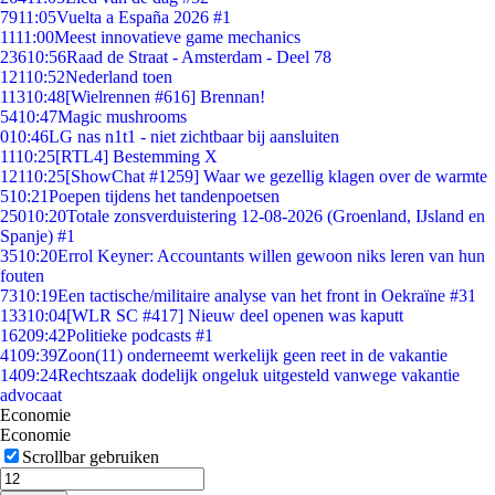
79
11:05
Vuelta a España 2026 #1
11
11:00
Meest innovatieve game mechanics
236
10:56
Raad de Straat - Amsterdam - Deel 78
121
10:52
Nederland toen
113
10:48
[Wielrennen #616] Brennan!
54
10:47
Magic mushrooms
0
10:46
LG nas n1t1 - niet zichtbaar bij aansluiten
11
10:25
[RTL4] Bestemming X
121
10:25
[ShowChat #1259] Waar we gezellig klagen over de warmte
5
10:21
Poepen tijdens het tandenpoetsen
250
10:20
Totale zonsverduistering 12-08-2026 (Groenland, IJsland en
Spanje) #1
35
10:20
Errol Keyner: Accountants willen gewoon niks leren van hun
fouten
73
10:19
Een tactische/militaire analyse van het front in Oekraïne #31
133
10:04
[WLR SC #417] Nieuw deel openen was kaputt
162
09:42
Politieke podcasts #1
41
09:39
Zoon(11) onderneemt werkelijk geen reet in de vakantie
14
09:24
Rechtszaak dodelijk ongeluk uitgesteld vanwege vakantie
advocaat
Economie
Economie
Scrollbar gebruiken