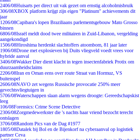
24
06/08
Huisarts per direct uit vak gezet om ernstig alcoholmisbruik
3
06/08
XBOX platform krijgt zijn eigen "Platinum" achievements dit
jaar
12
06/08
Capibara's lopen Braziliaans parlementsgebouw Mato Grosso
binnen
68
06/08
Israël meldt dood twee militairen in Zuid-Libanon, vergelding
aangekondigd
15
06/08
Hiroshima herdenkt slachtoffers atoombom, 81 jaar later
19
06/08
Drone met explosieven bij Duits vliegveld voedt vrees voor
hybride aanval
34
06/08
Wakker Dier dient klacht in tegen insectenfabriek Protix om
duurzaamheidsclaims
22
06/08
Iran en Oman eens over route Straat van Hormuz, VS
buitenspel
26
06/08
NAVO zet wegens Russische provocatie 250% meer
gevechtsvliegtuigen in
57
06/08
Waterschappen slaan alarm wegens droogte: Gereedschapskist
leeg
1
06/08
Forensics: Crime Scene Detective
23
06/08
Zorgmedewerkster die 's nachts haar vriend bezocht terecht
ontslagen
37
06/08
Random Pics van de Dag #1977
18
05/08
Datalek bij Bol en de Bijenkorf na cyberaanval op logistiek
partner Ceva