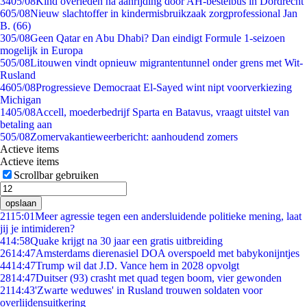
34
05/08
Kind overleden na aanrijding door AH-bestelbus in Dordrecht
6
05/08
Nieuw slachtoffer in kindermisbruikzaak zorgprofessional Jan
B. (66)
3
05/08
Geen Qatar en Abu Dhabi? Dan eindigt Formule 1-seizoen
mogelijk in Europa
5
05/08
Litouwen vindt opnieuw migrantentunnel onder grens met Wit-
Rusland
46
05/08
Progressieve Democraat El-Sayed wint nipt voorverkiezing
Michigan
14
05/08
Accell, moederbedrijf Sparta en Batavus, vraagt uitstel van
betaling aan
5
05/08
Zomervakantieweerbericht: aanhoudend zomers
Actieve items
Actieve items
Scrollbar gebruiken
opslaan
21
15:01
Meer agressie tegen een andersluidende politieke mening, laat
jij je intimideren?
4
14:58
Quake krijgt na 30 jaar een gratis uitbreiding
26
14:47
Amsterdams dierenasiel DOA overspoeld met babykonijntjes
44
14:47
Trump wil dat J.D. Vance hem in 2028 opvolgt
28
14:47
Duitser (93) crasht met quad tegen boom, vier gewonden
21
14:43
'Zwarte weduwes' in Rusland trouwen soldaten voor
overlijdensuitkering