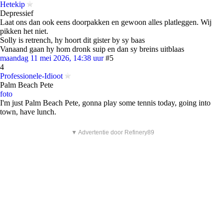
Hetekip
Depressief
Laat ons dan ook eens doorpakken en gewoon alles platleggen. Wij
pikken het niet.
Solly is retrench, hy hoort dit gister by sy baas
Vanaand gaan hy hom dronk suip en dan sy breins uitblaas
maandag 11 mei 2026, 14:38 uur
#5
4
Professionele-Idioot
Palm Beach Pete
foto
I'm just Palm Beach Pete, gonna play some tennis today, going into
town, have lunch.
▼ Advertentie door Refinery89