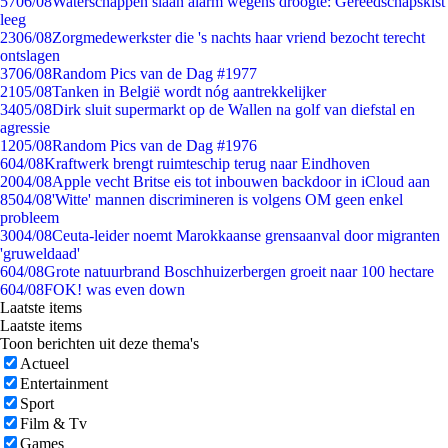
57
06/08
Waterschappen slaan alarm wegens droogte: Gereedschapskist
leeg
23
06/08
Zorgmedewerkster die 's nachts haar vriend bezocht terecht
ontslagen
37
06/08
Random Pics van de Dag #1977
21
05/08
Tanken in België wordt nóg aantrekkelijker
34
05/08
Dirk sluit supermarkt op de Wallen na golf van diefstal en
agressie
12
05/08
Random Pics van de Dag #1976
6
04/08
Kraftwerk brengt ruimteschip terug naar Eindhoven
20
04/08
Apple vecht Britse eis tot inbouwen backdoor in iCloud aan
85
04/08
'Witte' mannen discrimineren is volgens OM geen enkel
probleem
30
04/08
Ceuta-leider noemt Marokkaanse grensaanval door migranten
'gruweldaad'
6
04/08
Grote natuurbrand Boschhuizerbergen groeit naar 100 hectare
6
04/08
FOK! was even down
Laatste items
Laatste items
Toon berichten uit deze thema's
Actueel
Entertainment
Sport
Film & Tv
Games