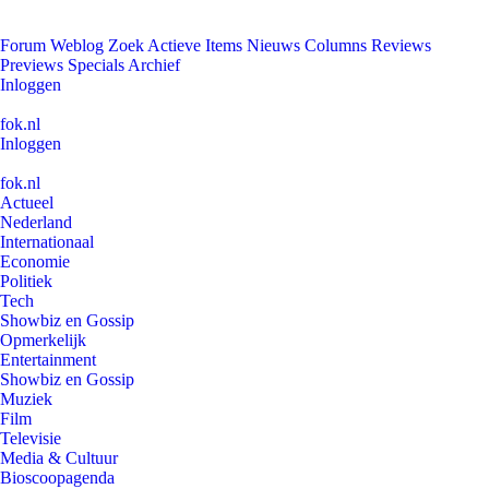
Forum
Weblog
Zoek
Actieve Items
Nieuws
Columns
Reviews
Previews
Specials
Archief
Inloggen
fok.nl
Inloggen
fok.nl
Actueel
Nederland
Internationaal
Economie
Politiek
Tech
Showbiz en Gossip
Opmerkelijk
Entertainment
Showbiz en Gossip
Muziek
Film
Televisie
Media & Cultuur
Bioscoopagenda