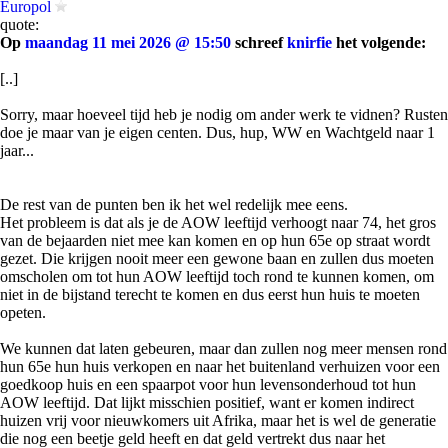
Europol
quote:
Op
maandag 11 mei 2026 @ 15:50
schreef
knirfie
het volgende:
[..]
Sorry, maar hoeveel tijd heb je nodig om ander werk te vidnen? Rusten
doe je maar van je eigen centen. Dus, hup, WW en Wachtgeld naar 1
jaar...
De rest van de punten ben ik het wel redelijk mee eens.
Het probleem is dat als je de AOW leeftijd verhoogt naar 74, het gros
van de bejaarden niet mee kan komen en op hun 65e op straat wordt
gezet. Die krijgen nooit meer een gewone baan en zullen dus moeten
omscholen om tot hun AOW leeftijd toch rond te kunnen komen, om
niet in de bijstand terecht te komen en dus eerst hun huis te moeten
opeten.
We kunnen dat laten gebeuren, maar dan zullen nog meer mensen rond
hun 65e hun huis verkopen en naar het buitenland verhuizen voor een
goedkoop huis en een spaarpot voor hun levensonderhoud tot hun
AOW leeftijd. Dat lijkt misschien positief, want er komen indirect
huizen vrij voor nieuwkomers uit Afrika, maar het is wel de generatie
die nog een beetje geld heeft en dat geld vertrekt dus naar het