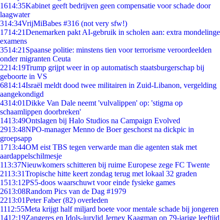
16
14:35
Kabinet geeft bedrijven geen compensatie voor schade door
laagwater
3
14:34
VrijMiBabes #316 (not very sfw!)
17
14:21
Denemarken pakt AI-gebruik in scholen aan: extra mondelinge
examens
35
14:21
Spaanse politie: minstens tien voor terrorisme veroordeelden
onder migranten Ceuta
22
14:19
Trump grijpt weer in op automatisch staatsburgerschap bij
geboorte in VS
68
14:14
Israël meldt dood twee militairen in Zuid-Libanon, vergelding
aangekondigd
43
14:01
Dikke Van Dale neemt 'vulvalippen' op: 'stigma op
schaamlippen doorbreken'
14
13:49
Ontslagen bij Halo Studios na Campaign Evolved
29
13:48
NPO-manager Menno de Boer geschorst na dickpic in
groepsapp
17
13:44
OM eist TBS tegen verwarde man die agenten stak met
aardappelschilmesje
1
13:37
Nieuwkomers schitteren bij ruime Europese zege FC Twente
21
13:31
Tropische hitte keert zondag terug met lokaal 32 graden
15
13:12
PS5-doos waarschuwt voor einde fysieke games
26
13:08
Random Pics van de Dag #1979
22
13:01
Peter Faber (82) overleden
11
12:55
Meta krijgt half miljard boete voor mentale schade bij jongeren
14
12:19
Zangeres en Idols-jurylid Jerney Kaagman op 79-jarige leeftijd