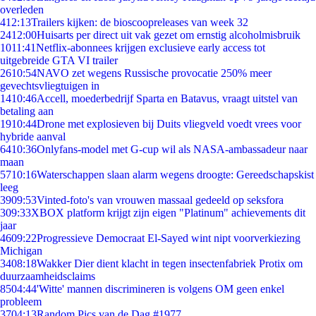
overleden
4
12:13
Trailers kijken: de bioscoopreleases van week 32
24
12:00
Huisarts per direct uit vak gezet om ernstig alcoholmisbruik
10
11:41
Netflix-abonnees krijgen exclusieve early access tot
uitgebreide GTA VI trailer
26
10:54
NAVO zet wegens Russische provocatie 250% meer
gevechtsvliegtuigen in
14
10:46
Accell, moederbedrijf Sparta en Batavus, vraagt uitstel van
betaling aan
19
10:44
Drone met explosieven bij Duits vliegveld voedt vrees voor
hybride aanval
64
10:36
Onlyfans-model met G-cup wil als NASA-ambassadeur naar
maan
57
10:16
Waterschappen slaan alarm wegens droogte: Gereedschapskist
leeg
39
09:53
Vinted-foto's van vrouwen massaal gedeeld op seksfora
3
09:33
XBOX platform krijgt zijn eigen "Platinum" achievements dit
jaar
46
09:22
Progressieve Democraat El-Sayed wint nipt voorverkiezing
Michigan
34
08:18
Wakker Dier dient klacht in tegen insectenfabriek Protix om
duurzaamheidsclaims
85
04:44
'Witte' mannen discrimineren is volgens OM geen enkel
probleem
37
04:13
Random Pics van de Dag #1977