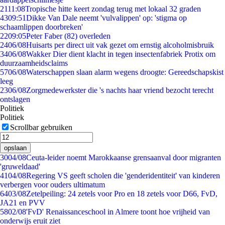
21
11:08
Tropische hitte keert zondag terug met lokaal 32 graden
43
09:51
Dikke Van Dale neemt 'vulvalippen' op: 'stigma op
schaamlippen doorbreken'
22
09:05
Peter Faber (82) overleden
24
06/08
Huisarts per direct uit vak gezet om ernstig alcoholmisbruik
34
06/08
Wakker Dier dient klacht in tegen insectenfabriek Protix om
duurzaamheidsclaims
57
06/08
Waterschappen slaan alarm wegens droogte: Gereedschapskist
leeg
23
06/08
Zorgmedewerkster die 's nachts haar vriend bezocht terecht
ontslagen
Politiek
Politiek
Scrollbar gebruiken
opslaan
30
04/08
Ceuta-leider noemt Marokkaanse grensaanval door migranten
'gruweldaad'
41
04/08
Regering VS geeft scholen die 'genderidentiteit' van kinderen
verbergen voor ouders ultimatum
64
03/08
Zetelpeiling: 24 zetels voor Pro en 18 zetels voor D66, FvD,
JA21 en PVV
58
02/08
'FvD' Renaissanceschool in Almere toont hoe vrijheid van
onderwijs eruit ziet