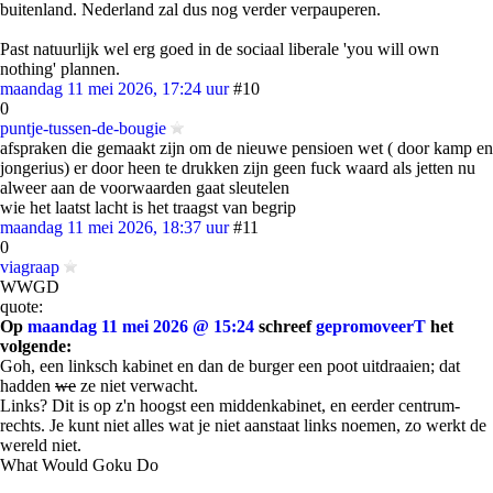
buitenland. Nederland zal dus nog verder verpauperen.
Past natuurlijk wel erg goed in de sociaal liberale 'you will own
nothing' plannen.
maandag 11 mei 2026, 17:24 uur
#10
0
puntje-tussen-de-bougie
afspraken die gemaakt zijn om de nieuwe pensioen wet ( door kamp en
jongerius) er door heen te drukken zijn geen fuck waard als jetten nu
alweer aan de voorwaarden gaat sleutelen
wie het laatst lacht is het traagst van begrip
maandag 11 mei 2026, 18:37 uur
#11
0
viagraap
WWGD
quote:
Op
maandag 11 mei 2026 @ 15:24
schreef
gepromoveerT
het
volgende:
Goh, een linksch kabinet en dan de burger een poot uitdraaien; dat
hadden
we
ze niet verwacht.
Links? Dit is op z'n hoogst een middenkabinet, en eerder centrum-
rechts. Je kunt niet alles wat je niet aanstaat links noemen, zo werkt de
wereld niet.
What Would Goku Do