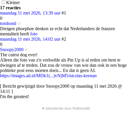
Kleiner
17 reacties
maandag 11 mei 2026, 13:39 uur
#1
0
tomhond
Dreigen phoephoe denken ze echt dat Nederlanders de franzen
mentaliteit heeft
foto
maandag 11 mei 2026, 14:02 uur
#2
0
Snoopy2000
The cutest dog ever!
Alleen die foto van z'n verloofde als Pin Up is al reden om hem te
dwingen af te treden. Dat zou de vrouw van wie dan ook in een hoge
politieke post eens moeten doen... En dat is geen AI.
https://images.ad.nl/MDk1(...)vNjM5/nicolas-keenan
[ Bericht gewijzigd door Snoopy2000 op maandag 11 mei 2026 @
14:11 ]
I'm the greatest!
▼ Advertentie door Refinery89