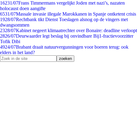
162
31/07
Frans Timmermans vergelijkt Joden met nazi’s, nazaten
holocaust doen aangifte
65
31/07
Massale invasie illegale Marokkanen in Spanje ontketent crisis
19
28/07
Rechtbank tikt Dienst Toeslagen alsnog op de vingers met
dwangsommen
23
28/07
Kabinet negeert klimaatrechter over Bonaire: deadline verloopt
28
26/07
Deurwaarder legt beslag bij onvindbare Bij1-fractievoorzitter
Tofik Dibi
49
24/07
Brabant draait natuurvergunningen voor boeren terug: ook
elders in het land?