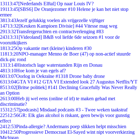
131
13:47
[Nederlands Elftal] Op naar Louis IV?
191
13:45
[SBS6] De Oranjezomer #10 Helene je kan het niet stop
ermee
38
13:43
Jezelf gelukkig voelen als vrijgezelle vijftiger
147
13:32
[Keuken Kampioen Divisie] #44 Vitesse mag weg
29
13:32
Transfergeruchten en contractverlenging #83
243
13:31
[Videoland] B&B vol liefde 6de seizoen #1 voor de
vooruitkijkers
18
13:25
Op vakantie met (kleine) kinderen #30
118
13:20
NPO-manager Menno de Boer (47) op non-actief stuurde
dick-pic rond
13
13:14
Historisch lage waterstanden Rijn en Donau
48
13:10
Hoe kom je van egels af?
60
13:07
Oorlog in Oekraïne #1318 Drone baby drone
63
13:04
GTA VI #12 GTA VI Extended look 27 Augustus Netflix/YT
85
13:02
[Britse politiek] #141 Declining Gracefully Was Never Really
an Option
26
13:00
Heb jij wel eens (online of irl) te maken gehad met
discriminatie?
153
12:57
[podcasts] Misdaad podcasts #3 - Twee weken taakstraf
225
12:56
GR: Elk glas alcohol is riskant, geen bewijs voor gunstig
effect
24
12:53
Pinda-allergie? Andermans poep slikken helpt misschien
104
12:50
Progressieve Democraat El-Sayed wint nipt voorverkiezing
Michigan