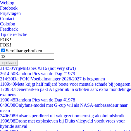
Weblog
Fotoboek
Prijsvragen
Contact
Colofon
Feedback
Tip de redactie
FOK!
FOK!
Scrollbar gebruiken
opslaan
3
14:50
VrijMiBabes #316 (not very sfw!)
26
14:50
Random Pics van de Dag #1979
2
14:30
De FOK!Voetbalmanager 2026/2027 is begonnen
11
09:40
Meta krijgt half miljard boete voor mentale schade bij jongeren
17
09:37
Denemarken pakt AI-gebruik in scholen aan: extra mondelinge
examens
19
00:45
Random Pics van de Dag #1978
64
06/08
Onlyfans-model met G-cup wil als NASA-ambassadeur naar
maan
24
06/08
Huisarts per direct uit vak gezet om ernstig alcoholmisbruik
19
06/08
Drone met explosieven bij Duits vliegveld voedt vrees voor
hybride aanval