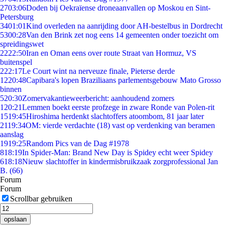
27
03:06
Doden bij Oekraïense droneaanvallen op Moskou en Sint-
Petersburg
34
01:01
Kind overleden na aanrijding door AH-bestelbus in Dordrecht
53
00:28
Van den Brink zet nog eens 14 gemeenten onder toezicht om
spreidingswet
22
22:50
Iran en Oman eens over route Straat van Hormuz, VS
buitenspel
2
22:17
Le Court wint na nerveuze finale, Pieterse derde
12
20:48
Capibara's lopen Braziliaans parlementsgebouw Mato Grosso
binnen
5
20:30
Zomervakantieweerbericht: aanhoudend zomers
1
20:21
Lemmen boekt eerste profzege in zware Ronde van Polen-rit
15
19:45
Hiroshima herdenkt slachtoffers atoombom, 81 jaar later
21
19:34
OM: vierde verdachte (18) vast op verdenking van beramen
aanslag
19
19:25
Random Pics van de Dag #1978
8
18:19
In Spider-Man: Brand New Day is Spidey echt weer Spidey
6
18:18
Nieuw slachtoffer in kindermisbruikzaak zorgprofessional Jan
B. (66)
Forum
Forum
Scrollbar gebruiken
opslaan