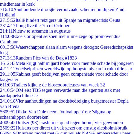
misdienaar in kerk
7
16:10
Aanhoudende droogte veroorzaakt scheuren in dijken Zuid-
Holland
27
15:52
Italië hindert reizigers uit Spanje na migratiecrisis Ceuta
23
14:17
Long live the 7th of October
2
14:11
Nieuw te streamen in augustus
1
14:08
Excelsior opent seizoen met ruime zege op promovendus
Cambuur
60
13:58
Waterschappen slaan alarm wegens droogte: Gereedschapskist
leeg
37
13:13
Random Pics van de Dag #1833
16
12:43
Meta krijgt half miljard boete voor mentale schade bij jongeren
42
12:11
Voedselprijzen wereldwijd op hoogste niveau in ruim drie jaar
29
11:05
Kabinet geeft bedrijven geen compensatie voor schade door
laagwater
6
11:03
Trailers kijken: de bioscoopreleases van week 32
24
10:54
OM eist TBS tegen verwarde man die agenten stak met
aardappelschilmesje
24
10:18
Vier aanhoudingen na doodsbedreiging burgemeester Depla
van Breda
56
09:52
Dikke Van Dale neemt 'vulvalippen' op: 'stigma op
schaamlippen doorbreken'
40
09:42
Duitser (93) crasht met quad tegen boom, vier gewonden
25
09:22
Huisarts per direct uit vak gezet om ernstig alcoholmisbruik
66
09:19
Onlyfans-model met G-cup wil als NASA-ambassadeur naar