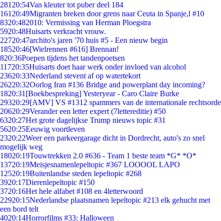
281
20:54
Van kleuter tot puber deel 184
161
20:49
Migranten breken door grens naar Ceuta in Spanje,l #10
83
20:48
2010: Vermissing van Herman Ploegstra
59
20:48
Huisarts verkracht vrouw.
227
20:47
archito's jaren '70 huis #5 - Een nieuw begin
185
20:46
[Wielrennen #616] Brennan!
8
20:36
Poepen tijdens het tandenpoetsen
117
20:35
Huisarts doet haar werk onder invloed van alcohol
236
20:33
Nederland stevent af op watertekort
262
20:32
Oorlog Iran #136 Bridge and powerplant day incoming?
18
20:31
[Boekbespreking] Yesteryear - Caro Claire Burke
293
20:29
[AMV] VS #1312 spammers van de internationale rechtsorde
206
20:29
Verander een letter expert (7lettereditie) #50
63
20:27
Het grote dagelijkse Trump nieuws topic #31
56
20:25
Eeuwig voortleven
23
20:22
Weer een parkeergarage dicht in Dordrecht, auto's zo snel
mogelijk weg
180
20:19
Touwtrekken 2.0 #636 - Team 1 beste team *G* *O*
137
20:19
Meisjesnamenlepeltopic #367 LOOOOL LAPO
125
20:19
Buitenlandse steden lepeltopic #268
39
20:17
Dierenlepeltopic #150
37
20:16
Het hele alfabet #108 en 4letterwoord
229
20:15
Nederlandse plaatsnamen lepeltopic #213 elk gehucht met
een bord telt
40
20:14
Horrorfilms #33: Halloween