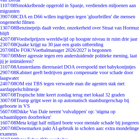
11
07/08
Smokkelbende opgerold in Spanje, verdienden miljoenen aan
migranten
39
07/08
CDA en D66 willen ingrijpen tegen 'gluurbrillen' die mensen
ongemerkt filmen
13
07/08
Benzineprijs daalt verder, onzekerheid over Straat van Hormuz
blijft
42
07/08
Voedselprijzen wereldwijd op hoogste niveau in ruim drie jaar
23
07/08
Quake krijgt na 30 jaar een gratis uitbreiding
2
07/08
De FOK!Voetbalmanager 2026/2027 is begonnen
70
07/08
Meer agressie tegen een andersluidende politieke mening, laat
jij je intimideren?
31
07/08
Amsterdams dierenasiel DOA overspoeld met babykonijntjes
29
07/08
Kabinet geeft bedrijven geen compensatie voor schade door
laagwater
24
07/08
OM eist TBS tegen verwarde man die agenten stak met
aardappelschilmesje
30
07/08
Tropische hitte keert zondag terug met lokaal 32 graden
30
07/08
Trump grijpt weer in op automatisch staatsburgerschap bij
geboorte in VS
56
07/08
Dikke Van Dale neemt 'vulvalippen' op: 'stigma op
schaamlippen doorbreken'
16
07/08
Meta krijgt half miljard boete voor mentale schade bij jongeren
20
07/08
Denemarken pakt AI-gebruik in scholen aan: extra mondelinge
examens