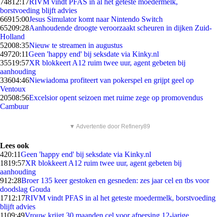
748
12:17
RIVM vindt PFAS in al het geteste moedermelk,
borstvoeding blijft advies
669
15:00
Jesus Simulator komt naar Nintendo Switch
652
09:28
Aanhoudende droogte veroorzaakt scheuren in dijken Zuid-
Holland
520
08:35
Nieuw te streamen in augustus
497
20:11
Geen 'happy end' bij seksdate via Kinky.nl
355
19:57
XR blokkeert A12 ruim twee uur, agent gebeten bij
aanhouding
336
04:46
Niewiadoma profiteert van pokerspel en grijpt geel op
Ventoux
205
08:56
Excelsior opent seizoen met ruime zege op promovendus
Cambuur
▼ Advertentie door Refinery89
Lees ook
4
20:11
Geen 'happy end' bij seksdate via Kinky.nl
18
19:57
XR blokkeert A12 ruim twee uur, agent gebeten bij
aanhouding
9
12:28
Broer 135 keer gestoken en gesneden: zes jaar cel en tbs voor
doodslag Gouda
17
12:17
RIVM vindt PFAS in al het geteste moedermelk, borstvoeding
blijft advies
11
09:49
Vrouw krijgt 30 maanden cel voor afpersing 12-jarige