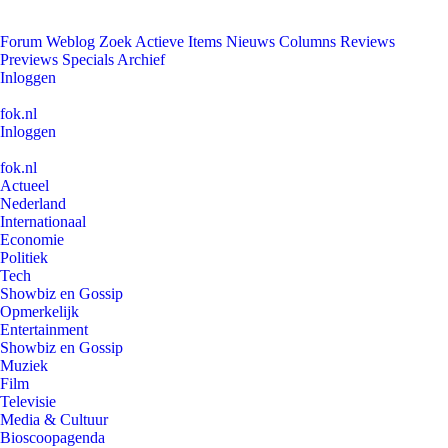
Forum
Weblog
Zoek
Actieve Items
Nieuws
Columns
Reviews
Previews
Specials
Archief
Inloggen
fok.nl
Inloggen
fok.nl
Actueel
Nederland
Internationaal
Economie
Politiek
Tech
Showbiz en Gossip
Opmerkelijk
Entertainment
Showbiz en Gossip
Muziek
Film
Televisie
Media & Cultuur
Bioscoopagenda