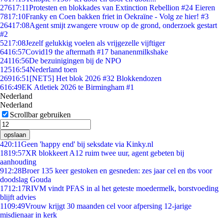
276
17:11
Protesten en blokkades van Extinction Rebellion #24 Eieren
78
17:10
Franky en Coen bakken friet in Oekraïne - Volg ze hier! #3
264
17:08
Agent smijt zwangere vrouw op de grond, onderzoek gestart
#2
52
17:08
Jezelf gelukkig voelen als vrijgezelle vijftiger
64
16:57
Covid19 the aftermath #17 bananenmilkshake
241
16:56
De bezuinigingen bij de NPO
125
16:54
Nederland toen
269
16:51
[NET5] Het blok 2026 #32 Blokkendozen
6
16:49
EK Atletiek 2026 te Birmingham #1
Nederland
Nederland
Scrollbar gebruiken
opslaan
4
20:11
Geen 'happy end' bij seksdate via Kinky.nl
18
19:57
XR blokkeert A12 ruim twee uur, agent gebeten bij
aanhouding
9
12:28
Broer 135 keer gestoken en gesneden: zes jaar cel en tbs voor
doodslag Gouda
17
12:17
RIVM vindt PFAS in al het geteste moedermelk, borstvoeding
blijft advies
11
09:49
Vrouw krijgt 30 maanden cel voor afpersing 12-jarige
misdienaar in kerk