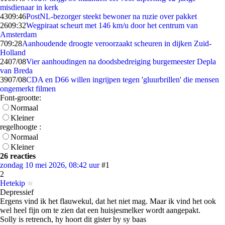
misdienaar in kerk
43
09:46
PostNL-bezorger steekt bewoner na ruzie over pakket
26
09:32
Wegpiraat scheurt met 146 km/u door het centrum van
Amsterdam
7
09:28
Aanhoudende droogte veroorzaakt scheuren in dijken Zuid-
Holland
24
07/08
Vier aanhoudingen na doodsbedreiging burgemeester Depla
van Breda
39
07/08
CDA en D66 willen ingrijpen tegen 'gluurbrillen' die mensen
ongemerkt filmen
Font-grootte:
Normaal
Kleiner
regelhoogte :
Normaal
Kleiner
26 reacties
zondag 10 mei 2026, 08:42 uur
#1
2
Hetekip
Depressief
Ergens vind ik het flauwekul, dat het niet mag. Maar ik vind het ook
wel heel fijn om te zien dat een huisjesmelker wordt aangepakt.
Solly is retrench, hy hoort dit gister by sy baas