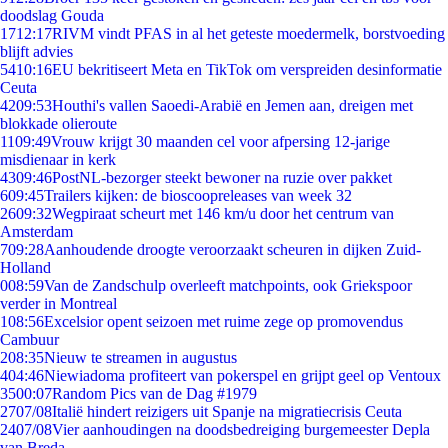
doodslag Gouda
17
12:17
RIVM vindt PFAS in al het geteste moedermelk, borstvoeding
blijft advies
54
10:16
EU bekritiseert Meta en TikTok om verspreiden desinformatie
Ceuta
42
09:53
Houthi's vallen Saoedi-Arabië en Jemen aan, dreigen met
blokkade olieroute
11
09:49
Vrouw krijgt 30 maanden cel voor afpersing 12-jarige
misdienaar in kerk
43
09:46
PostNL-bezorger steekt bewoner na ruzie over pakket
6
09:45
Trailers kijken: de bioscoopreleases van week 32
26
09:32
Wegpiraat scheurt met 146 km/u door het centrum van
Amsterdam
7
09:28
Aanhoudende droogte veroorzaakt scheuren in dijken Zuid-
Holland
0
08:59
Van de Zandschulp overleeft matchpoints, ook Griekspoor
verder in Montreal
1
08:56
Excelsior opent seizoen met ruime zege op promovendus
Cambuur
2
08:35
Nieuw te streamen in augustus
4
04:46
Niewiadoma profiteert van pokerspel en grijpt geel op Ventoux
35
00:07
Random Pics van de Dag #1979
27
07/08
Italië hindert reizigers uit Spanje na migratiecrisis Ceuta
24
07/08
Vier aanhoudingen na doodsbedreiging burgemeester Depla
van Breda