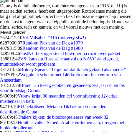
Danny is de initiatiefnemer, oprichter en eigenaar van FOK.nl. Hij is
maar zelden serieus, heeft een uitgesproken Rotterdamse mening die
lang niet altijd politiek correct is en bezit de bizarre eigenschap mensen
op de kast te jagen, waar dat eigenlijk nooit de bedoeling is. Houdt van
films, series, tech en gamen, en wil vooral nieuws met een mening.
Meest gelezen
76742
15:10
VrijMiBabes #316 (not very sfw!)
62870
00:07
Random Pics van de Dag #1979
40793
15:09
Random Pics van de Dag #1980
1485
09:46
PostNL-bezorger steekt bewoner na ruzie over pakket
1388
12:42
VS: kans op Russische aanval op NAVO-land groeit,
munitietekort wordt probleem
1312
13:26
Britney Spears: "Ik geloof dat ik heb gefaald als moeder"
1033
09:32
Wegpiraat scheurt met 146 km/u door het centrum van
Amsterdam
1015
12:28
Broer 135 keer gestoken en gesneden: zes jaar cel en tbs
voor doodslag Gouda
949
09:49
Vrouw krijgt 30 maanden cel voor afpersing 12-jarige
misdienaar in kerk
947
10:16
EU bekritiseert Meta en TikTok om verspreiden
desinformatie Ceuta
861
09:45
Trailers kijken: de bioscoopreleases van week 32
861
09:53
Houthi's vallen Saoedi-Arabië en Jemen aan, dreigen met
blokkade olieroute