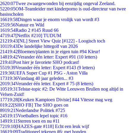
26
20:07
Twee zwaargewonden bij eenzijdig ongeval Zeeland.
52
20:05
OM-Teamleider met kinderporno is oud-directeur van twee
basisscholen
166
19:58
Dingen waar je enorm vrolijk van wordt #3
25
19:56
Natuur en Wild
16
19:54
Radio 2 #145 Ruud 66
47
19:47
[Netflix #210] TUDUM
212
19:43
[NL] Street View Quiz [#122] - Loogisch toch
101
19:43
De landelijke hittegolf van 2026
214
19:42
Bloemen/planten in je eigen tuin #94 Kleur!
148
19:42
Verander één letter: Expert #91 (10 letters)
2
19:41
Post hier je favoriete SHO podcast!
55
19:39
Verander één letter: Expert #143 (9 letters)
2
19:36
UEFA Super Cup #1 PSG - Aston Villa
173
19:36
Vandaag 40 jaar geleden... #3
20
19:34
Verander één letter. Expert # 75 (8 letters)
105
19:31
Telstar-topic #2: De Witte Leeuwen Brullen nog altijd in
Velsen-Zuid!
177
19:28
[Keuken Kampioen Divisie] #44 Vitesse mag weg
0
19:22
[SHO FB] The SHO goes on
89
19:21
Nederlandse Politiek #725
245
19:15
Voetballers lepel topic #16
149
19:11
Sterren toen en nu #11
72
19:10
[HAZES-gate #118] Echt een leuk wijf
166
19:09
Traditioneel tekenen #6; met honden