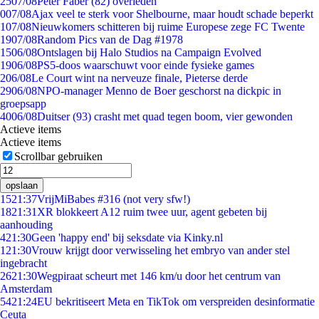
25
07/08
Peter Faber (82) overleden
0
07/08
Ajax veel te sterk voor Shelbourne, maar houdt schade beperkt
1
07/08
Nieuwkomers schitteren bij ruime Europese zege FC Twente
19
07/08
Random Pics van de Dag #1978
15
06/08
Ontslagen bij Halo Studios na Campaign Evolved
19
06/08
PS5-doos waarschuwt voor einde fysieke games
2
06/08
Le Court wint na nerveuze finale, Pieterse derde
29
06/08
NPO-manager Menno de Boer geschorst na dickpic in
groepsapp
40
06/08
Duitser (93) crasht met quad tegen boom, vier gewonden
Actieve items
Actieve items
Scrollbar gebruiken
opslaan
15
21:37
VrijMiBabes #316 (not very sfw!)
18
21:31
XR blokkeert A12 ruim twee uur, agent gebeten bij
aanhouding
4
21:30
Geen 'happy end' bij seksdate via Kinky.nl
1
21:30
Vrouw krijgt door verwisseling het embryo van ander stel
ingebracht
26
21:30
Wegpiraat scheurt met 146 km/u door het centrum van
Amsterdam
54
21:24
EU bekritiseert Meta en TikTok om verspreiden desinformatie
Ceuta