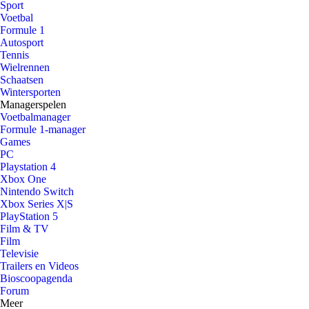
Sport
Voetbal
Formule 1
Autosport
Tennis
Wielrennen
Schaatsen
Wintersporten
Managerspelen
Voetbalmanager
Formule 1-manager
Games
PC
Playstation 4
Xbox One
Nintendo Switch
Xbox Series X|S
PlayStation 5
Film & TV
Film
Televisie
Trailers en Videos
Bioscoopagenda
Forum
Meer