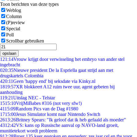
Toon berichten van deze types
Weblog
Column
(P)review
Special
Poll
Scrollbar gebruiken
opslaan
1
21:14
Vrouw krijgt door verwisseling het embryo van ander stel
ingebracht
0
20:35
Nieuwe president De la Espriella gaat strijd aan met
drugskartels Colombia
4
20:11
Geen 'happy end' bij seksdate via Kinky.nl
18
19:57
XR blokkeert A12 ruim twee uur, agent gebeten bij
aanhouding
1
19:21
Uitslag NEC - Telstar
15
15:10
VrijMiBabes #316 (not very sfw!)
41
15:09
Random Pics van de Dag #1980
17
15:00
Jesus Simulator komt naar Nintendo Switch
26
13:26
Britney Spears: "Ik geloof dat ik heb gefaald als moeder"
43
12:42
VS: kans op Russische aanval op NAVO-land groeit,
munitietekort wordt probleem
9
12:28
Broer 135 keer gestoken en gesneden: zes jaar cel en tbs voor