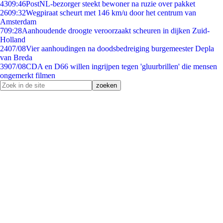
43
09:46
PostNL-bezorger steekt bewoner na ruzie over pakket
26
09:32
Wegpiraat scheurt met 146 km/u door het centrum van
Amsterdam
7
09:28
Aanhoudende droogte veroorzaakt scheuren in dijken Zuid-
Holland
24
07/08
Vier aanhoudingen na doodsbedreiging burgemeester Depla
van Breda
39
07/08
CDA en D66 willen ingrijpen tegen 'gluurbrillen' die mensen
ongemerkt filmen