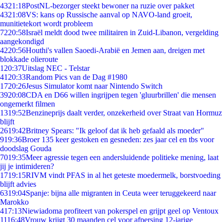
43
21:18
PostNL-bezorger steekt bewoner na ruzie over pakket
43
21:08
VS: kans op Russische aanval op NAVO-land groeit,
munitietekort wordt probleem
72
20:58
Israël meldt dood twee militairen in Zuid-Libanon, vergelding
aangekondigd
42
20:56
Houthi's vallen Saoedi-Arabië en Jemen aan, dreigen met
blokkade olieroute
1
20:37
Uitslag NEC - Telstar
41
20:33
Random Pics van de Dag #1980
17
20:26
Jesus Simulator komt naar Nintendo Switch
39
20:08
CDA en D66 willen ingrijpen tegen 'gluurbrillen' die mensen
ongemerkt filmen
13
19:52
Benzineprijs daalt verder, onzekerheid over Straat van Hormuz
blijft
26
19:42
Britney Spears: "Ik geloof dat ik heb gefaald als moeder"
9
19:36
Broer 135 keer gestoken en gesneden: zes jaar cel en tbs voor
doodslag Gouda
70
19:35
Meer agressie tegen een andersluidende politieke mening, laat
jij je intimideren?
17
19:15
RIVM vindt PFAS in al het geteste moedermelk, borstvoeding
blijft advies
63
19:04
Spanje: bijna alle migranten in Ceuta weer teruggekeerd naar
Marokko
4
17:13
Niewiadoma profiteert van pokerspel en grijpt geel op Ventoux
11
16:48
Vrouw krijgt 30 maanden cel voor afpersing 12-jarige