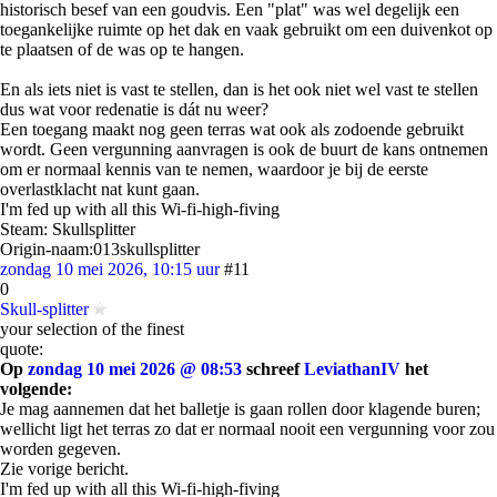
historisch besef van een goudvis. Een "plat" was wel degelijk een
toegankelijke ruimte op het dak en vaak gebruikt om een duivenkot op
te plaatsen of de was op te hangen.
En als iets niet is vast te stellen, dan is het ook niet wel vast te stellen
dus wat voor redenatie is dát nu weer?
Een toegang maakt nog geen terras wat ook als zodoende gebruikt
wordt. Geen vergunning aanvragen is ook de buurt de kans ontnemen
om er normaal kennis van te nemen, waardoor je bij de eerste
overlastklacht nat kunt gaan.
I'm fed up with all this Wi-fi-high-fiving
Steam: Skullsplitter
Origin-naam:013skullsplitter
zondag 10 mei 2026, 10:15 uur
#11
0
Skull-splitter
your selection of the finest
quote:
Op
zondag 10 mei 2026 @ 08:53
schreef
LeviathanIV
het
volgende:
Je mag aannemen dat het balletje is gaan rollen door klagende buren;
wellicht ligt het terras zo dat er normaal nooit een vergunning voor zou
worden gegeven.
Zie vorige bericht.
I'm fed up with all this Wi-fi-high-fiving