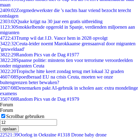
maan
24
09:02
Zorgmedewerkster die 's nachts haar vriend bezocht terecht
ontslagen
23
03:02
Quake krijgt na 30 jaar een gratis uitbreiding
11
23:30
Smokkelbende opgerold in Spanje, verdienden miljoenen aan
migranten
47
22:43
Trump wil dat J.D. Vance hem in 2028 opvolgt
34
22:32
Ceuta-leider noemt Marokkaanse grensaanval door migranten
'gruweldaad'
38
22:29
Random Pics van de Dag #1977
38
22:28
Spaanse politie: minstens tien voor terrorisme veroordeelden
onder migranten Ceuta
30
22:20
Tropische hitte keert zondag terug met lokaal 32 graden
46
07/08
Spoedberaad EU na crisis Ceuta, moeten we onze
buitengrenzen beter bewaken?
20
07/08
Denemarken pakt AI-gebruik in scholen aan: extra mondelinge
examens
35
07/08
Random Pics van de Dag #1979
Forum
Forum
Scrollbar gebruiken
opslaan
225
21:39
Oorlog in Oekraïne #1318 Drone baby drone