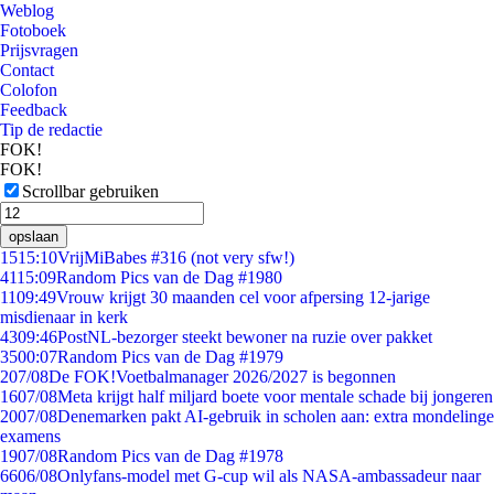
Weblog
Fotoboek
Prijsvragen
Contact
Colofon
Feedback
Tip de redactie
FOK!
FOK!
Scrollbar gebruiken
opslaan
15
15:10
VrijMiBabes #316 (not very sfw!)
41
15:09
Random Pics van de Dag #1980
11
09:49
Vrouw krijgt 30 maanden cel voor afpersing 12-jarige
misdienaar in kerk
43
09:46
PostNL-bezorger steekt bewoner na ruzie over pakket
35
00:07
Random Pics van de Dag #1979
2
07/08
De FOK!Voetbalmanager 2026/2027 is begonnen
16
07/08
Meta krijgt half miljard boete voor mentale schade bij jongeren
20
07/08
Denemarken pakt AI-gebruik in scholen aan: extra mondelinge
examens
19
07/08
Random Pics van de Dag #1978
66
06/08
Onlyfans-model met G-cup wil als NASA-ambassadeur naar