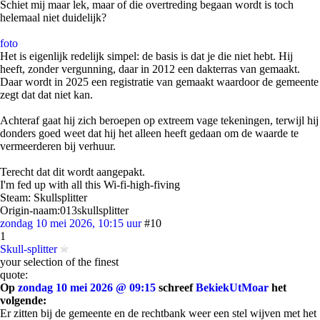
Schiet mij maar lek, maar of die overtreding begaan wordt is toch
helemaal niet duidelijk?
foto
Het is eigenlijk redelijk simpel: de basis is dat je die niet hebt. Hij
heeft, zonder vergunning, daar in 2012 een dakterras van gemaakt.
Daar wordt in 2025 een registratie van gemaakt waardoor de gemeente
zegt dat dat niet kan.
Achteraf gaat hij zich beroepen op extreem vage tekeningen, terwijl hij
donders goed weet dat hij het alleen heeft gedaan om de waarde te
vermeerderen bij verhuur.
Terecht dat dit wordt aangepakt.
I'm fed up with all this Wi-fi-high-fiving
Steam: Skullsplitter
Origin-naam:013skullsplitter
zondag 10 mei 2026, 10:15 uur
#10
1
Skull-splitter
your selection of the finest
quote:
Op
zondag 10 mei 2026 @ 09:15
schreef
BekiekUtMoar
het
volgende:
Er zitten bij de gemeente en de rechtbank weer een stel wijven met het