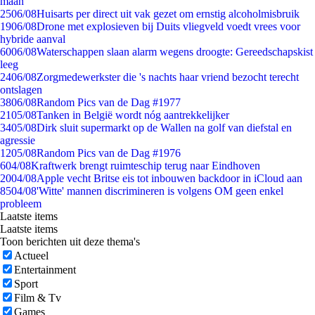
maan
25
06/08
Huisarts per direct uit vak gezet om ernstig alcoholmisbruik
19
06/08
Drone met explosieven bij Duits vliegveld voedt vrees voor
hybride aanval
60
06/08
Waterschappen slaan alarm wegens droogte: Gereedschapskist
leeg
24
06/08
Zorgmedewerkster die 's nachts haar vriend bezocht terecht
ontslagen
38
06/08
Random Pics van de Dag #1977
21
05/08
Tanken in België wordt nóg aantrekkelijker
34
05/08
Dirk sluit supermarkt op de Wallen na golf van diefstal en
agressie
12
05/08
Random Pics van de Dag #1976
6
04/08
Kraftwerk brengt ruimteschip terug naar Eindhoven
20
04/08
Apple vecht Britse eis tot inbouwen backdoor in iCloud aan
85
04/08
'Witte' mannen discrimineren is volgens OM geen enkel
probleem
Laatste items
Laatste items
Toon berichten uit deze thema's
Actueel
Entertainment
Sport
Film & Tv
Games