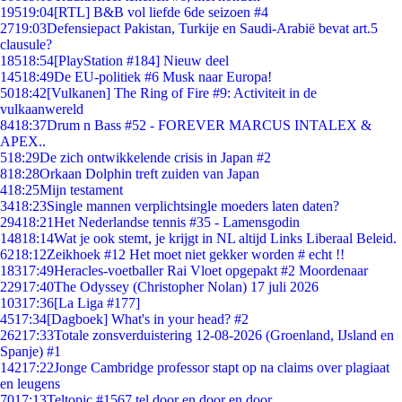
195
19:04
[RTL] B&B vol liefde 6de seizoen #4
27
19:03
Defensiepact Pakistan, Turkije en Saudi-Arabië bevat art.5
clausule?
185
18:54
[PlayStation #184] Nieuw deel
145
18:49
De EU-politiek #6 Musk naar Europa!
50
18:42
[Vulkanen] The Ring of Fire #9: Activiteit in de
vulkaanwereld
84
18:37
Drum n Bass #52 - FOREVER MARCUS INTALEX &
APEX..
5
18:29
De zich ontwikkelende crisis in Japan #2
8
18:28
Orkaan Dolphin treft zuiden van Japan
4
18:25
Mijn testament
34
18:23
Single mannen verplichtsingle moeders laten daten?
294
18:21
Het Nederlandse tennis #35 - Lamensgodin
148
18:14
Wat je ook stemt, je krijgt in NL altijd Links Liberaal Beleid.
62
18:12
Zeikhoek #12 Het moet niet gekker worden # echt !!
183
17:49
Heracles-voetballer Rai Vloet opgepakt #2 Moordenaar
229
17:40
The Odyssey (Christopher Nolan) 17 juli 2026
103
17:36
[La Liga #177]
45
17:34
[Dagboek] What's in your head? #2
262
17:33
Totale zonsverduistering 12-08-2026 (Groenland, IJsland en
Spanje) #1
142
17:22
Jonge Cambridge professor stapt op na claims over plagiaat
en leugens
70
17:13
Teltopic #1567 tel door en door en door....