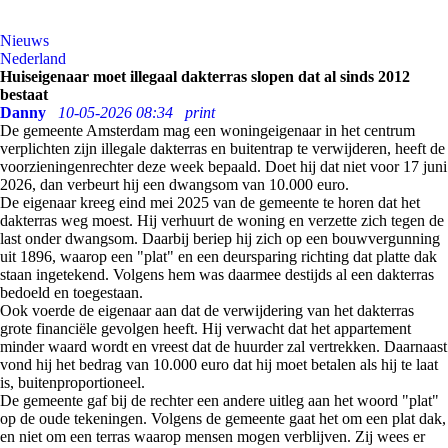
Nieuws
Nederland
Huiseigenaar moet illegaal dakterras slopen dat al sinds 2012
bestaat
Danny
10-05-2026 08:34
print
De gemeente Amsterdam mag een woningeigenaar in het centrum
verplichten zijn illegale dakterras en buitentrap te verwijderen, heeft de
voorzieningenrechter deze week bepaald. Doet hij dat niet voor 17 juni
2026, dan verbeurt hij een dwangsom van 10.000 euro.
De eigenaar kreeg eind mei 2025 van de gemeente te horen dat het
dakterras weg moest. Hij verhuurt de woning en verzette zich tegen de
last onder dwangsom. Daarbij beriep hij zich op een bouwvergunning
uit 1896, waarop een "plat" en een deursparing richting dat platte dak
staan ingetekend. Volgens hem was daarmee destijds al een dakterras
bedoeld en toegestaan.
Ook voerde de eigenaar aan dat de verwijdering van het dakterras
grote financiële gevolgen heeft. Hij verwacht dat het appartement
minder waard wordt en vreest dat de huurder zal vertrekken. Daarnaast
vond hij het bedrag van 10.000 euro dat hij moet betalen als hij te laat
is, buitenproportioneel.
De gemeente gaf bij de rechter een andere uitleg aan het woord "plat"
op de oude tekeningen. Volgens de gemeente gaat het om een plat dak,
en niet om een terras waarop mensen mogen verblijven. Zij wees er