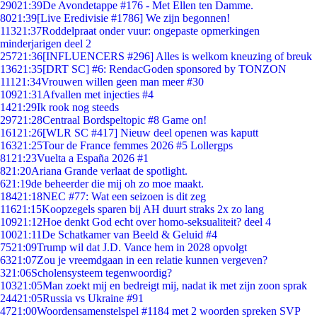
290
21:39
De Avondetappe #176 - Met Ellen ten Damme.
80
21:39
[Live Eredivisie #1786] We zijn begonnen!
113
21:37
Roddelpraat onder vuur: ongepaste opmerkingen
minderjarigen deel 2
257
21:36
[INFLUENCERS #296] Alles is welkom kneuzing of breuk
136
21:35
[DRT SC] #6: RendacGoden sponsored by TONZON
111
21:34
Vrouwen willen geen man meer #30
109
21:31
Afvallen met injecties #4
14
21:29
Ik rook nog steeds
297
21:28
Centraal Bordspeltopic #8 Game on!
161
21:26
[WLR SC #417] Nieuw deel openen was kaputt
163
21:25
Tour de France femmes 2026 #5 Lollergps
81
21:23
Vuelta a España 2026 #1
8
21:20
Ariana Grande verlaat de spotlight.
6
21:19
de beheerder die mij oh zo moe maakt.
184
21:18
NEC #77: Wat een seizoen is dit zeg
116
21:15
Koopzegels sparen bij AH duurt straks 2x zo lang
109
21:12
Hoe denkt God echt over homo-seksualiteit? deel 4
100
21:11
De Schatkamer van Beeld & Geluid #4
75
21:09
Trump wil dat J.D. Vance hem in 2028 opvolgt
63
21:07
Zou je vreemdgaan in een relatie kunnen vergeven?
3
21:06
Scholensysteem tegenwoordig?
103
21:05
Man zoekt mij en bedreigt mij, nadat ik met zijn zoon sprak
244
21:05
Russia vs Ukraine #91
47
21:00
Woordensamenstelspel #1184 met 2 woorden spreken SVP