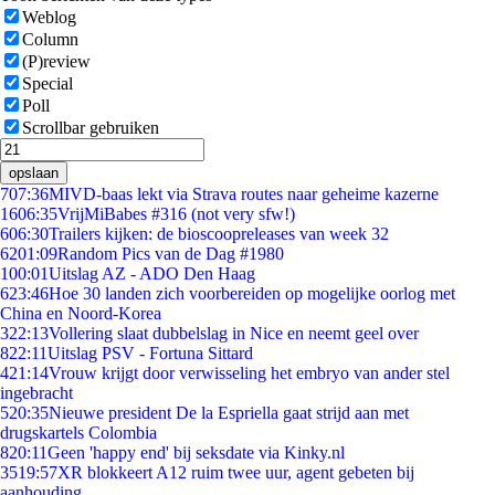
Weblog
Column
(P)review
Special
Poll
Scrollbar gebruiken
opslaan
7
07:36
MIVD-baas lekt via Strava routes naar geheime kazerne
16
06:35
VrijMiBabes #316 (not very sfw!)
6
06:30
Trailers kijken: de bioscoopreleases van week 32
62
01:09
Random Pics van de Dag #1980
1
00:01
Uitslag AZ - ADO Den Haag
6
23:46
Hoe 30 landen zich voorbereiden op mogelijke oorlog met
China en Noord-Korea
3
22:13
Vollering slaat dubbelslag in Nice en neemt geel over
8
22:11
Uitslag PSV - Fortuna Sittard
4
21:14
Vrouw krijgt door verwisseling het embryo van ander stel
ingebracht
5
20:35
Nieuwe president De la Espriella gaat strijd aan met
drugskartels Colombia
8
20:11
Geen 'happy end' bij seksdate via Kinky.nl
35
19:57
XR blokkeert A12 ruim twee uur, agent gebeten bij
aanhouding