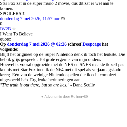
Star Fox zat in de super mario 2 movie, dus dit zat er wel aan te
komen.
SPOILERS!!!
donderdag 7 mei 2026, 11:57 uur
#5
0
IW2B
I Want To Believe
quote:
Op
donderdag 7 mei 2026 @ 02:26
schreef
Deepcage
het
volgende:
Blijft het origineel op de Super Nintendo denk ik toch het leukste. Die
heb ik grijs gespeeld. Tot grote ergernis van mijn ouders.
Hoewel ik vooral opgroeide met de NES en SNES maakte ik zelf pas
kennis met Star Fox toen ik de N64 met dit spel als verjaardagskado
kreeg. Eén van de weinige Nintendo spellen die ik echt compleet
uitgespeeld heb. Erg leuke herinneringen aan...
"The truth is out there, but so are lies."
- Dana Scully
▼ Advertentie door Refinery89