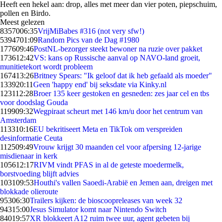
Heeft een hekel aan: drop, alles met meer dan vier poten, piepschuim,
pollen en Birdo.
Meest gelezen
83570
06:35
VrijMiBabes #316 (not very sfw!)
53947
01:09
Random Pics van de Dag #1980
1776
09:46
PostNL-bezorger steekt bewoner na ruzie over pakket
1736
12:42
VS: kans op Russische aanval op NAVO-land groeit,
munitietekort wordt probleem
1674
13:26
Britney Spears: "Ik geloof dat ik heb gefaald als moeder"
1339
20:11
Geen 'happy end' bij seksdate via Kinky.nl
1231
12:28
Broer 135 keer gestoken en gesneden: zes jaar cel en tbs
voor doodslag Gouda
1199
09:32
Wegpiraat scheurt met 146 km/u door het centrum van
Amsterdam
1133
10:16
EU bekritiseert Meta en TikTok om verspreiden
desinformatie Ceuta
1125
09:49
Vrouw krijgt 30 maanden cel voor afpersing 12-jarige
misdienaar in kerk
1056
12:17
RIVM vindt PFAS in al de geteste moedermelk,
borstvoeding blijft advies
1031
09:53
Houthi's vallen Saoedi-Arabië en Jemen aan, dreigen met
blokkade olieroute
953
06:30
Trailers kijken: de bioscoopreleases van week 32
943
15:00
Jesus Simulator komt naar Nintendo Switch
840
19:57
XR blokkeert A12 ruim twee uur, agent gebeten bij