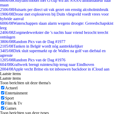
66
06/08
Onlyfans-model met G-cup wil als NASA-ambassadeur naar
maan
25
06/08
Huisarts per direct uit vak gezet om ernstig alcoholmisbruik
19
06/08
Drone met explosieven bij Duits vliegveld voedt vrees voor
hybride aanval
60
06/08
Waterschappen slaan alarm wegens droogte: Gereedschapskist
leeg
24
06/08
Zorgmedewerkster die 's nachts haar vriend bezocht terecht
ontslagen
38
06/08
Random Pics van de Dag #1977
21
05/08
Tanken in België wordt nóg aantrekkelijker
34
05/08
Dirk sluit supermarkt op de Wallen na golf van diefstal en
agressie
12
05/08
Random Pics van de Dag #1976
6
04/08
Kraftwerk brengt ruimteschip terug naar Eindhoven
20
04/08
Apple vecht Britse eis tot inbouwen backdoor in iCloud aan
Laatste items
Laatste items
Toon berichten uit deze thema's
Actueel
Entertainment
Sport
Film & Tv
Games
Toon berichten van deze types