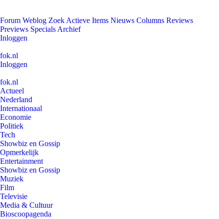
Forum
Weblog
Zoek
Actieve Items
Nieuws
Columns
Reviews
Previews
Specials
Archief
Inloggen
fok.nl
Inloggen
fok.nl
Actueel
Nederland
Internationaal
Economie
Politiek
Tech
Showbiz en Gossip
Opmerkelijk
Entertainment
Showbiz en Gossip
Muziek
Film
Televisie
Media & Cultuur
Bioscoopagenda