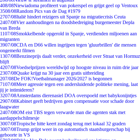
4
08/08
Niewiadoma profiteert van pokerspel en grijpt geel op Ventoux
35
08/08
Random Pics van de Dag #1979
27
07/08
Italië hindert reizigers uit Spanje na migratiecrisis Ceuta
24
07/08
Vier aanhoudingen na doodsbedreiging burgemeester Depla
van Breda
11
07/08
Smokkelbende opgerold in Spanje, verdienden miljoenen aan
migranten
39
07/08
CDA en D66 willen ingrijpen tegen 'gluurbrillen' die mensen
ongemerkt filmen
13
07/08
Benzineprijs daalt verder, onzekerheid over Straat van Hormuz
blijft
42
07/08
Voedselprijzen wereldwijd op hoogste niveau in ruim drie jaar
23
07/08
Quake krijgt na 30 jaar een gratis uitbreiding
2
07/08
De FOK!Voetbalmanager 2026/2027 is begonnen
71
07/08
Meer agressie tegen een andersluidende politieke mening, laat
jij je intimideren?
32
07/08
Amsterdams dierenasiel DOA overspoeld met babykonijntjes
29
07/08
Kabinet geeft bedrijven geen compensatie voor schade door
laagwater
24
07/08
OM eist TBS tegen verwarde man die agenten stak met
aardappelschilmesje
30
07/08
Tropische hitte keert zondag terug met lokaal 32 graden
30
07/08
Trump grijpt weer in op automatisch staatsburgerschap bij
geboorte in VS