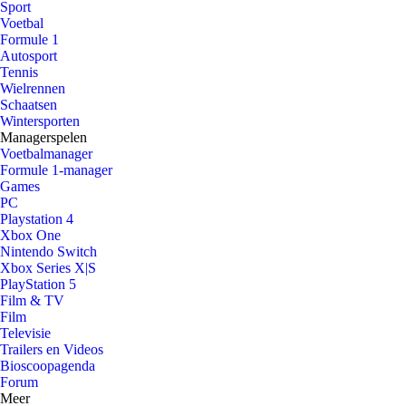
Sport
Voetbal
Formule 1
Autosport
Tennis
Wielrennen
Schaatsen
Wintersporten
Managerspelen
Voetbalmanager
Formule 1-manager
Games
PC
Playstation 4
Xbox One
Nintendo Switch
Xbox Series X|S
PlayStation 5
Film & TV
Film
Televisie
Trailers en Videos
Bioscoopagenda
Forum
Meer