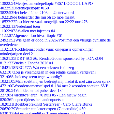
138
22:54
Meisjesnamenlepeltopic #367 LOOOOL LAPO
40
22:53
Dierenlepeltopic #150
38
22:53
Het hele alfabet #108 en 4letterwoord
19
22:29
de beheerder die mij oh zo moe maakt.
185
22:22
Post hier zo vaak mogelijk om 22:22 uur #76
126
22:13
Nederland toen
110
22:07
Afvallen met injecties #4
11
22:07
Algemeen Luchtvaarttopic #61
249
21:52
Wie gaan er dood in 2026?Post met een vleugje cynisme de
overledenen.
113
21:37
Roddelpraat onder vuur: ongepaste opmerkingen
minderjarigen deel 2
136
21:35
[DRT SC] #6: RendacGoden sponsored by TONZON
81
21:23
Vuelta a España 2026 #1
184
21:18
NEC #77: Wat een seizoen is dit zeg
63
21:07
Zou je vreemdgaan in een relatie kunnen vergeven?
3
21:06
Scholensysteem tegenwoordig?
103
21:05
Man zoekt mij en bedreigt mij, nadat ik met zijn zoon sprak
47
21:00
Woordensamenstelspel #1184 met 2 woorden spreken SVP
281
20:54
Van kleuter tot puber deel 184
227
20:47
archito's jaren '70 huis #5 - Een nieuw begin
8
20:36
Poepen tijdens het tandenpoetsen
18
20:31
[Boekbespreking] Yesteryear - Caro Claire Burke
206
20:29
Verander een letter expert (7lettereditie) #50
63
20:27
Het grote dagelijkse Trump nieuws topic #31