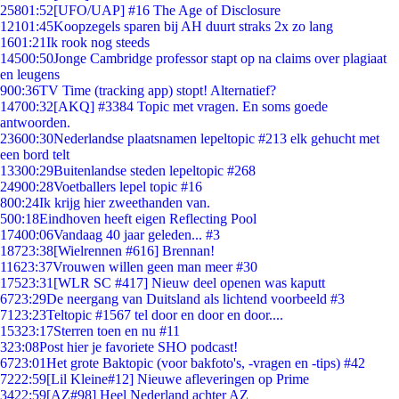
258
01:52
[UFO/UAP] #16 The Age of Disclosure
121
01:45
Koopzegels sparen bij AH duurt straks 2x zo lang
16
01:21
Ik rook nog steeds
145
00:50
Jonge Cambridge professor stapt op na claims over plagiaat
en leugens
9
00:36
TV Time (tracking app) stopt! Alternatief?
147
00:32
[AKQ] #3384 Topic met vragen. En soms goede
antwoorden.
236
00:30
Nederlandse plaatsnamen lepeltopic #213 elk gehucht met
een bord telt
133
00:29
Buitenlandse steden lepeltopic #268
249
00:28
Voetballers lepel topic #16
8
00:24
Ik krijg hier zweethanden van.
5
00:18
Eindhoven heeft eigen Reflecting Pool
174
00:06
Vandaag 40 jaar geleden... #3
187
23:38
[Wielrennen #616] Brennan!
116
23:37
Vrouwen willen geen man meer #30
175
23:31
[WLR SC #417] Nieuw deel openen was kaputt
67
23:29
De neergang van Duitsland als lichtend voorbeeld #3
71
23:23
Teltopic #1567 tel door en door en door....
153
23:17
Sterren toen en nu #11
3
23:08
Post hier je favoriete SHO podcast!
67
23:01
Het grote Baktopic (voor bakfoto's, -vragen en -tips) #42
72
22:59
[Lil Kleine#12] Nieuwe afleveringen op Prime
34
22:59
[AZ#98] Heel Nederland achter AZ