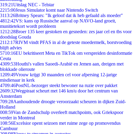
3
19:21
Uitslag NEC - Telstar
22
15:00
Jesus Simulator komt naar Nintendo Switch
31
13:26
Britney Spears: "Ik geloof dat ik heb gefaald als moeder"
48
12:42
VS: kans op Russische aanval op NAVO-land groeit,
munitietekort wordt probleem
12
12:28
Broer 135 keer gestoken en gesneden: zes jaar cel en tbs voor
doodslag Gouda
21
12:17
RIVM vindt PFAS in al de geteste moedermelk, borstvoeding
blijft advies
57
10:16
EU bekritiseert Meta en TikTok om verspreiden desinformatie
Ceuta
43
09:53
Houthi's vallen Saoedi-Arabië en Jemen aan, dreigen met
blokkade olieroute
12
09:49
Vrouw krijgt 30 maanden cel voor afpersing 12-jarige
misdienaar in kerk
47
09:46
PostNL-bezorger steekt bewoner na ruzie over pakket
26
09:32
Wegpiraat scheurt met 146 km/u door het centrum van
Amsterdam
7
09:28
Aanhoudende droogte veroorzaakt scheuren in dijken Zuid-
Holland
0
08:59
Van de Zandschulp overleeft matchpoints, ook Griekspoor
verder in Montreal
1
08:56
Excelsior opent seizoen met ruime zege op promovendus
Cambuur
2
08/08
Nieuw te streamen in augustus