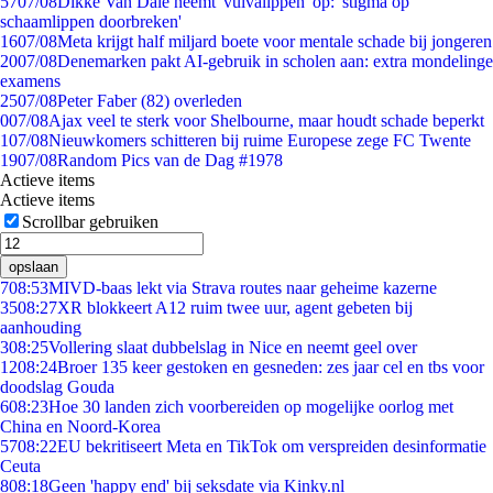
57
07/08
Dikke Van Dale neemt 'vulvalippen' op: 'stigma op
schaamlippen doorbreken'
16
07/08
Meta krijgt half miljard boete voor mentale schade bij jongeren
20
07/08
Denemarken pakt AI-gebruik in scholen aan: extra mondelinge
examens
25
07/08
Peter Faber (82) overleden
0
07/08
Ajax veel te sterk voor Shelbourne, maar houdt schade beperkt
1
07/08
Nieuwkomers schitteren bij ruime Europese zege FC Twente
19
07/08
Random Pics van de Dag #1978
Actieve items
Actieve items
Scrollbar gebruiken
opslaan
7
08:53
MIVD-baas lekt via Strava routes naar geheime kazerne
35
08:27
XR blokkeert A12 ruim twee uur, agent gebeten bij
aanhouding
3
08:25
Vollering slaat dubbelslag in Nice en neemt geel over
12
08:24
Broer 135 keer gestoken en gesneden: zes jaar cel en tbs voor
doodslag Gouda
6
08:23
Hoe 30 landen zich voorbereiden op mogelijke oorlog met
China en Noord-Korea
57
08:22
EU bekritiseert Meta en TikTok om verspreiden desinformatie
Ceuta
8
08:18
Geen 'happy end' bij seksdate via Kinky.nl