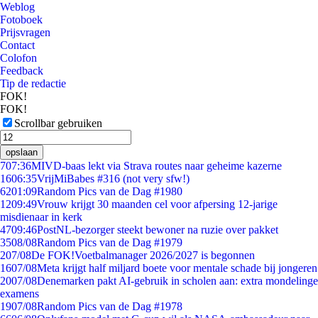
Weblog
Fotoboek
Prijsvragen
Contact
Colofon
Feedback
Tip de redactie
FOK!
FOK!
Scrollbar gebruiken
opslaan
7
07:36
MIVD-baas lekt via Strava routes naar geheime kazerne
16
06:35
VrijMiBabes #316 (not very sfw!)
62
01:09
Random Pics van de Dag #1980
12
09:49
Vrouw krijgt 30 maanden cel voor afpersing 12-jarige
misdienaar in kerk
47
09:46
PostNL-bezorger steekt bewoner na ruzie over pakket
35
08/08
Random Pics van de Dag #1979
2
07/08
De FOK!Voetbalmanager 2026/2027 is begonnen
16
07/08
Meta krijgt half miljard boete voor mentale schade bij jongeren
20
07/08
Denemarken pakt AI-gebruik in scholen aan: extra mondelinge
examens
19
07/08
Random Pics van de Dag #1978