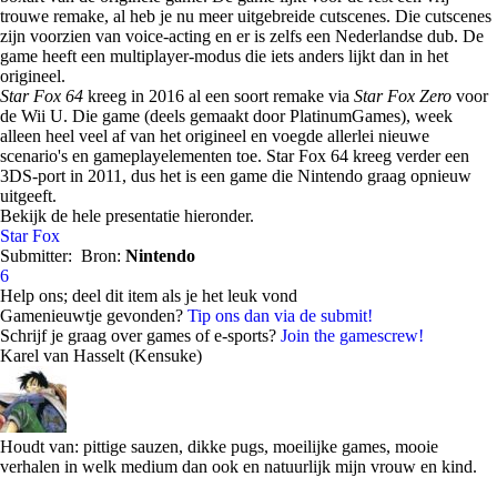
trouwe remake, al heb je nu meer uitgebreide cutscenes. Die cutscenes
zijn voorzien van voice-acting en er is zelfs een Nederlandse dub. De
game heeft een multiplayer-modus die iets anders lijkt dan in het
origineel.
Star Fox 64
kreeg in 2016 al een soort remake via
Star Fox Zero
voor
de Wii U. Die game (deels gemaakt door PlatinumGames), week
alleen heel veel af van het origineel en voegde allerlei nieuwe
scenario's en gameplayelementen toe. Star Fox 64 kreeg verder een
3DS-port in 2011, dus het is een game die Nintendo graag opnieuw
uitgeeft.
Bekijk de hele presentatie hieronder.
Star Fox
Submitter:
Bron:
Nintendo
6
Help ons; deel dit item als je het leuk vond
Gamenieuwtje gevonden?
Tip ons dan via de submit!
Schrijf je graag over games of e-sports?
Join the gamescrew!
Karel van Hasselt (Kensuke)
Houdt van: pittige sauzen, dikke pugs, moeilijke games, mooie
verhalen in welk medium dan ook en natuurlijk mijn vrouw en kind.