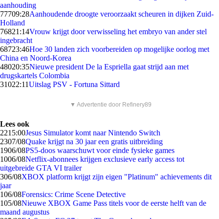
aanhouding
777
09:28
Aanhoudende droogte veroorzaakt scheuren in dijken Zuid-
Holland
768
21:14
Vrouw krijgt door verwisseling het embryo van ander stel
ingebracht
687
23:46
Hoe 30 landen zich voorbereiden op mogelijke oorlog met
China en Noord-Korea
480
20:35
Nieuwe president De la Espriella gaat strijd aan met
drugskartels Colombia
310
22:11
Uitslag PSV - Fortuna Sittard
▼ Advertentie door Refinery89
Lees ook
22
15:00
Jesus Simulator komt naar Nintendo Switch
23
07/08
Quake krijgt na 30 jaar een gratis uitbreiding
19
06/08
PS5-doos waarschuwt voor einde fysieke games
10
06/08
Netflix-abonnees krijgen exclusieve early access tot
uitgebreide GTA VI trailer
3
06/08
XBOX platform krijgt zijn eigen "Platinum" achievements dit
jaar
1
06/08
Forensics: Crime Scene Detective
1
05/08
Nieuwe XBOX Game Pass titels voor de eerste helft van de
maand augustus