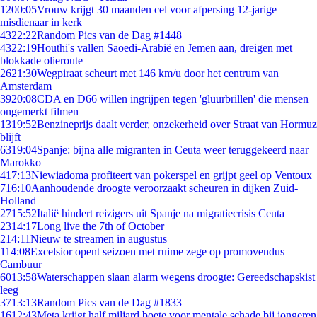
12
00:05
Vrouw krijgt 30 maanden cel voor afpersing 12-jarige
misdienaar in kerk
43
22:22
Random Pics van de Dag #1448
43
22:19
Houthi's vallen Saoedi-Arabië en Jemen aan, dreigen met
blokkade olieroute
26
21:30
Wegpiraat scheurt met 146 km/u door het centrum van
Amsterdam
39
20:08
CDA en D66 willen ingrijpen tegen 'gluurbrillen' die mensen
ongemerkt filmen
13
19:52
Benzineprijs daalt verder, onzekerheid over Straat van Hormuz
blijft
63
19:04
Spanje: bijna alle migranten in Ceuta weer teruggekeerd naar
Marokko
4
17:13
Niewiadoma profiteert van pokerspel en grijpt geel op Ventoux
7
16:10
Aanhoudende droogte veroorzaakt scheuren in dijken Zuid-
Holland
27
15:52
Italië hindert reizigers uit Spanje na migratiecrisis Ceuta
23
14:17
Long live the 7th of October
2
14:11
Nieuw te streamen in augustus
1
14:08
Excelsior opent seizoen met ruime zege op promovendus
Cambuur
60
13:58
Waterschappen slaan alarm wegens droogte: Gereedschapskist
leeg
37
13:13
Random Pics van de Dag #1833
16
12:43
Meta krijgt half miljard boete voor mentale schade bij jongeren