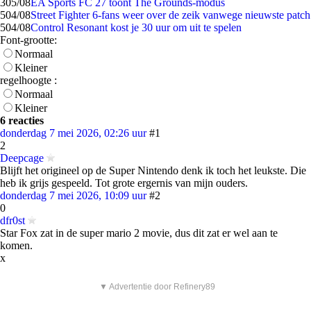
3
05/08
EA Sports FC 27 toont The Grounds-modus
5
04/08
Street Fighter 6-fans weer over de zeik vanwege nieuwste patch
5
04/08
Control Resonant kost je 30 uur om uit te spelen
Font-grootte:
Normaal
Kleiner
regelhoogte :
Normaal
Kleiner
6 reacties
donderdag 7 mei 2026, 02:26 uur
#1
2
Deepcage
Blijft het origineel op de Super Nintendo denk ik toch het leukste. Die
heb ik grijs gespeeld. Tot grote ergernis van mijn ouders.
donderdag 7 mei 2026, 10:09 uur
#2
0
dfr0st
Star Fox zat in de super mario 2 movie, dus dit zat er wel aan te
komen.
x
▼ Advertentie door Refinery89