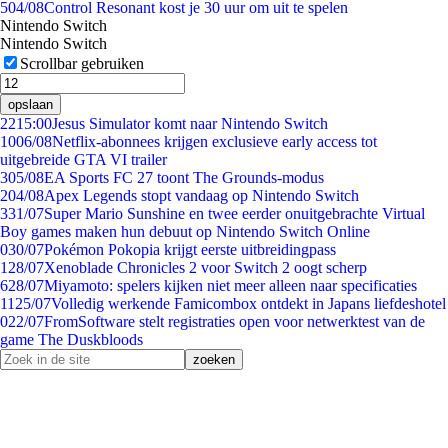
5
04/08
Control Resonant kost je 30 uur om uit te spelen
Nintendo Switch
Nintendo Switch
Scrollbar gebruiken
opslaan
22
15:00
Jesus Simulator komt naar Nintendo Switch
10
06/08
Netflix-abonnees krijgen exclusieve early access tot
uitgebreide GTA VI trailer
3
05/08
EA Sports FC 27 toont The Grounds-modus
2
04/08
Apex Legends stopt vandaag op Nintendo Switch
3
31/07
Super Mario Sunshine en twee eerder onuitgebrachte Virtual
Boy games maken hun debuut op Nintendo Switch Online
0
30/07
Pokémon Pokopia krijgt eerste uitbreidingpass
1
28/07
Xenoblade Chronicles 2 voor Switch 2 oogt scherp
6
28/07
Miyamoto: spelers kijken niet meer alleen naar specificaties
11
25/07
Volledig werkende Famicombox ontdekt in Japans liefdeshotel
0
22/07
FromSoftware stelt registraties open voor netwerktest van de
game The Duskbloods