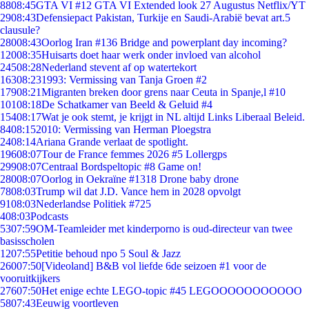
88
08:45
GTA VI #12 GTA VI Extended look 27 Augustus Netflix/YT
29
08:43
Defensiepact Pakistan, Turkije en Saudi-Arabië bevat art.5
clausule?
280
08:43
Oorlog Iran #136 Bridge and powerplant day incoming?
120
08:35
Huisarts doet haar werk onder invloed van alcohol
245
08:28
Nederland stevent af op watertekort
163
08:23
1993: Vermissing van Tanja Groen #2
179
08:21
Migranten breken door grens naar Ceuta in Spanje,l #10
101
08:18
De Schatkamer van Beeld & Geluid #4
154
08:17
Wat je ook stemt, je krijgt in NL altijd Links Liberaal Beleid.
84
08:15
2010: Vermissing van Herman Ploegstra
24
08:14
Ariana Grande verlaat de spotlight.
196
08:07
Tour de France femmes 2026 #5 Lollergps
299
08:07
Centraal Bordspeltopic #8 Game on!
280
08:07
Oorlog in Oekraïne #1318 Drone baby drone
78
08:03
Trump wil dat J.D. Vance hem in 2028 opvolgt
91
08:03
Nederlandse Politiek #725
4
08:03
Podcasts
53
07:59
OM-Teamleider met kinderporno is oud-directeur van twee
basisscholen
12
07:55
Petitie behoud npo 5 Soul & Jazz
260
07:50
[Videoland] B&B vol liefde 6de seizoen #1 voor de
vooruitkijkers
276
07:50
Het enige echte LEGO-topic #45 LEGOOOOOOOOOOO
58
07:43
Eeuwig voortleven