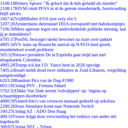
31
08:18
Britney Spears: "Ik geloof dat ik heb gefaald als moeder"
21
08:17
RIVM vindt PFAS in al de geteste moedermelk, borstvoeding
blijft advies
16
07:42
VrijMiBabes #316 (not very sfw!)
32
07:20
Amsterdams dierenasiel DOA overspoeld met babykonijntjes
71
06:36
Meer agressie tegen een andersluidende politieke mening, laat
jij je intimideren?
47
05:37
PostNL-bezorger steekt bewoner na ruzie over pakket
48
05:34
VS: kans op Russische aanval op NAVO-land groeit,
munitietekort wordt probleem
5
05:32
Nieuwe president De la Espriella gaat strijd aan met
drugskartels Colombia
49
05:28
Trump wil dat J.D. Vance hem in 2028 opvolgt
74
05:24
Israël meldt dood twee militairen in Zuid-Libanon, vergelding
aangekondigd
62
03:28
Random Pics van de Dag #1980
8
03:19
Uitslag PSV - Fortuna Sittard
57
02:32
Dikke Van Dale neemt 'vulvalippen' op: 'stigma op
schaamlippen doorbreken'
40
00:59
Vinted-foto's van vrouwen massaal gedeeld op seksfora
22
00:28
Jesus Simulator komt naar Nintendo Switch
1
00:25
Uitslag AZ - ADO Den Haag
4
00:10
Vrouw krijgt door verwisseling het embryo van ander stel
ingebracht
3
00:07
Uitslag NEC - Telstar