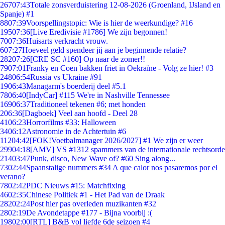
267
07:43
Totale zonsverduistering 12-08-2026 (Groenland, IJsland en
Spanje) #1
88
07:39
Voorspellingstopic: Wie is hier de weerkundige? #16
195
07:36
[Live Eredivisie #1786] We zijn begonnen!
70
07:36
Huisarts verkracht vrouw.
6
07:27
Hoeveel geld spendeer jij aan je beginnende relatie?
282
07:26
[CRE SC #160] Op naar de zomer!!
79
07:01
Franky en Coen bakken friet in Oekraïne - Volg ze hier! #3
248
06:54
Russia vs Ukraine #91
19
06:43
Managarm's boerderij deel #5.1
78
06:40
[IndyCar] #115 We're in Nashville Tennessee
169
06:37
Traditioneel tekenen #6; met honden
2
06:36
[Dagboek] Veel aan hoofd - Deel 28
41
06:23
Horrorfilms #33: Halloween
34
06:12
Astronomie in de Achtertuin #6
112
04:42
[FOK!Voetbalmanager 2026/2027] #1 We zijn er weer
299
04:18
[AMV] VS #1312 spammers van de internationale rechtsorde
214
03:47
Punk, disco, New Wave of? #60 Sing along...
73
02:44
Spaanstalige nummers #34 A que calor nos pasaremos por el
verano?
78
02:42
PDC Nieuws #15: Matchfixing
46
02:35
Chinese Politiek #1 - Het Pad van de Draak
282
02:24
Post hier pas overleden muzikanten #32
28
02:19
De Avondetappe #177 - Bijna voorbij :(
198
02:00
[RTL] B&B vol liefde 6de seizoen #4