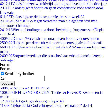
42
12:11
Voedselprijzen wereldwijd op hoogste niveau in ruim drie jaar
29
11:05
Kabinet geeft bedrijven geen compensatie voor schade door
laagwater
6
11:03
Trailers kijken: de bioscoopreleases van week 32
24
10:54
OM eist TBS tegen verwarde man die agenten stak met
aardappelschilmesje
24
10:18
Vier aanhoudingen na doodsbedreiging burgemeester Depla
van Breda
40
09:42
Duitser (93) crasht met quad tegen boom, vier gewonden
25
09:22
Huisarts per direct uit vak gezet om ernstig alcoholmisbruik
66
09:19
Onlyfans-model met G-cup wil als NASA-ambassadeur naar
maan
24
09:02
Zorgmedewerkster die 's nachts haar vriend bezocht terecht
ontslagen
Forum
Forum
Scrollbar gebruiken
opslaan
50
08:52
[Netflix #210] TUDUM
10
08:49
[INFLUENCERS #297] Toetjes & Bevers & Zwemmen in
water
121
08:47
Het grote goedemorgen topic #3
118
08:45
Hoe denkt God echt over homo-seksualiteit? deel 4