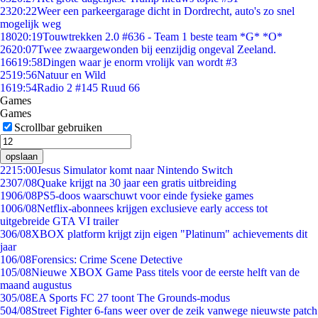
23
20:22
Weer een parkeergarage dicht in Dordrecht, auto's zo snel
mogelijk weg
180
20:19
Touwtrekken 2.0 #636 - Team 1 beste team *G* *O*
26
20:07
Twee zwaargewonden bij eenzijdig ongeval Zeeland.
166
19:58
Dingen waar je enorm vrolijk van wordt #3
25
19:56
Natuur en Wild
16
19:54
Radio 2 #145 Ruud 66
Games
Games
Scrollbar gebruiken
opslaan
22
15:00
Jesus Simulator komt naar Nintendo Switch
23
07/08
Quake krijgt na 30 jaar een gratis uitbreiding
19
06/08
PS5-doos waarschuwt voor einde fysieke games
10
06/08
Netflix-abonnees krijgen exclusieve early access tot
uitgebreide GTA VI trailer
3
06/08
XBOX platform krijgt zijn eigen "Platinum" achievements dit
jaar
1
06/08
Forensics: Crime Scene Detective
1
05/08
Nieuwe XBOX Game Pass titels voor de eerste helft van de
maand augustus
3
05/08
EA Sports FC 27 toont The Grounds-modus
5
04/08
Street Fighter 6-fans weer over de zeik vanwege nieuwste patch