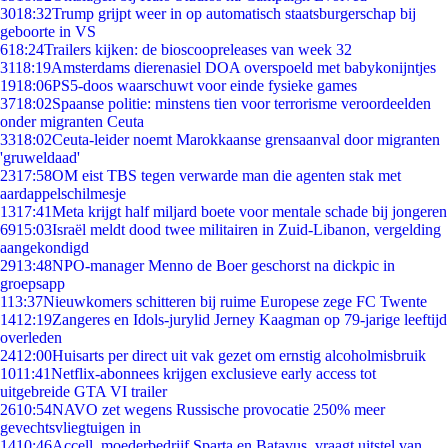
30
18:32
Trump grijpt weer in op automatisch staatsburgerschap bij
geboorte in VS
6
18:24
Trailers kijken: de bioscoopreleases van week 32
31
18:19
Amsterdams dierenasiel DOA overspoeld met babykonijntjes
19
18:06
PS5-doos waarschuwt voor einde fysieke games
37
18:02
Spaanse politie: minstens tien voor terrorisme veroordeelden
onder migranten Ceuta
33
18:02
Ceuta-leider noemt Marokkaanse grensaanval door migranten
'gruweldaad'
23
17:58
OM eist TBS tegen verwarde man die agenten stak met
aardappelschilmesje
13
17:41
Meta krijgt half miljard boete voor mentale schade bij jongeren
69
15:03
Israël meldt dood twee militairen in Zuid-Libanon, vergelding
aangekondigd
29
13:48
NPO-manager Menno de Boer geschorst na dickpic in
groepsapp
1
13:37
Nieuwkomers schitteren bij ruime Europese zege FC Twente
14
12:19
Zangeres en Idols-jurylid Jerney Kaagman op 79-jarige leeftijd
overleden
24
12:00
Huisarts per direct uit vak gezet om ernstig alcoholmisbruik
10
11:41
Netflix-abonnees krijgen exclusieve early access tot
uitgebreide GTA VI trailer
26
10:54
NAVO zet wegens Russische provocatie 250% meer
gevechtsvliegtuigen in
14
10:46
Accell, moederbedrijf Sparta en Batavus, vraagt uitstel van