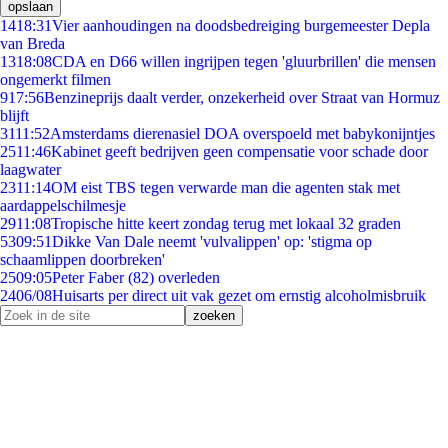
opslaan
14
18:31
Vier aanhoudingen na doodsbedreiging burgemeester Depla
van Breda
13
18:08
CDA en D66 willen ingrijpen tegen 'gluurbrillen' die mensen
ongemerkt filmen
9
17:56
Benzineprijs daalt verder, onzekerheid over Straat van Hormuz
blijft
31
11:52
Amsterdams dierenasiel DOA overspoeld met babykonijntjes
25
11:46
Kabinet geeft bedrijven geen compensatie voor schade door
laagwater
23
11:14
OM eist TBS tegen verwarde man die agenten stak met
aardappelschilmesje
29
11:08
Tropische hitte keert zondag terug met lokaal 32 graden
53
09:51
Dikke Van Dale neemt 'vulvalippen' op: 'stigma op
schaamlippen doorbreken'
25
09:05
Peter Faber (82) overleden
24
06/08
Huisarts per direct uit vak gezet om ernstig alcoholmisbruik