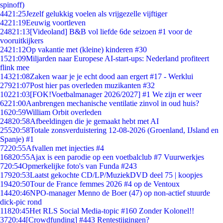
spinoff)
44
21:25
Jezelf gelukkig voelen als vrijgezelle vijftiger
42
21:19
Eeuwig voortleven
248
21:13
[Videoland] B&B vol liefde 6de seizoen #1 voor de
vooruitkijkers
24
21:12
Op vakantie met (kleine) kinderen #30
15
21:09
Miljarden naar Europese AI-start-ups: Nederland profiteert
flink mee
143
21:08
Zaken waar je je echt dood aan ergert #17 - Werklui
279
21:07
Post hier pas overleden muzikanten #32
102
21:03
[FOK!Voetbalmanager 2026/2027] #1 We zijn er weer
62
21:00
Aanbrengen mechanische ventilatie zinvol in oud huis?
16
20:59
William Orbit overleden
248
20:58
Afbeeldingen die je gemaakt hebt met AI
255
20:58
Totale zonsverduistering 12-08-2026 (Groenland, IJsland en
Spanje) #1
72
20:55
Afvallen met injecties #4
168
20:55
Ajax is een parodie op een voetbalclub #7 Vuurwerkjes
7
20:54
Opmerkelijke foto's van Funda #243
179
20:53
Laatst gekochte CD/LP/MuziekDVD deel 75 | koopjes
194
20:50
Tour de France femmes 2026 #4 op de Ventoux
144
20:46
NPO-manager Menno de Boer (47) op non-actief stuurde
dick-pic rond
118
20:45
Het RLS Social Media-topic #160 Zonder Kolonel!!
37
20:44
[Crowdfunding] #443 Rentestijgingen?