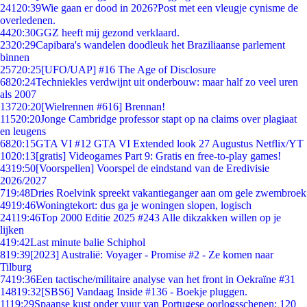
241
20:39
Wie gaan er dood in 2026?Post met een vleugje cynisme de
overledenen.
44
20:30
GGZ heeft mij gezond verklaard.
23
20:29
Capibara's wandelen doodleuk het Braziliaanse parlement
binnen
257
20:25
[UFO/UAP] #16 The Age of Disclosure
68
20:24
Techniekles verdwijnt uit onderbouw: maar half zo veel uren
als 2007
137
20:20
[Wielrennen #616] Brennan!
115
20:20
Jonge Cambridge professor stapt op na claims over plagiaat
en leugens
68
20:15
GTA VI #12 GTA VI Extended look 27 Augustus Netflix/YT
10
20:13
[gratis] Videogames Part 9: Gratis en free-to-play games!
43
19:50
[Voorspellen] Voorspel de eindstand van de Eredivisie
2026/2027
7
19:48
Dries Roelvink spreekt vakantieganger aan om gele zwembroek
49
19:46
Woningtekort: dus ga je woningen slopen, logisch
241
19:46
Top 2000 Editie 2025 #243 Alle dikzakken willen op je
lijken
4
19:42
Last minute balie Schiphol
8
19:39
[2023] Australië: Voyager - Promise #2 - Ze komen naar
Tilburg
74
19:36
Een tactische/militaire analyse van het front in Oekraïne #31
148
19:32
[SBS6] Vandaag Inside #136 - Boekje pluggen.
11
19:29
Spaanse kust onder vuur van Portugese oorlogsschepen: 120