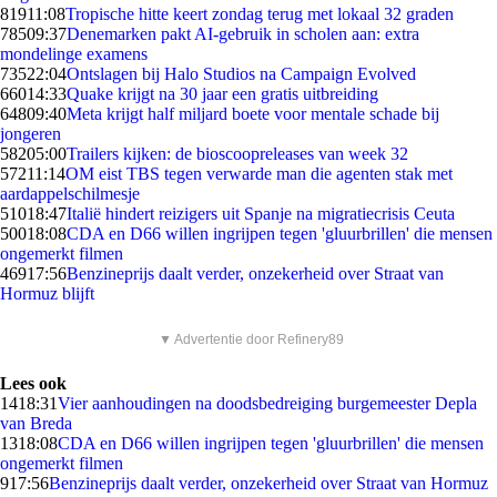
819
11:08
Tropische hitte keert zondag terug met lokaal 32 graden
785
09:37
Denemarken pakt AI-gebruik in scholen aan: extra
mondelinge examens
735
22:04
Ontslagen bij Halo Studios na Campaign Evolved
660
14:33
Quake krijgt na 30 jaar een gratis uitbreiding
648
09:40
Meta krijgt half miljard boete voor mentale schade bij
jongeren
582
05:00
Trailers kijken: de bioscoopreleases van week 32
572
11:14
OM eist TBS tegen verwarde man die agenten stak met
aardappelschilmesje
510
18:47
Italië hindert reizigers uit Spanje na migratiecrisis Ceuta
500
18:08
CDA en D66 willen ingrijpen tegen 'gluurbrillen' die mensen
ongemerkt filmen
469
17:56
Benzineprijs daalt verder, onzekerheid over Straat van
Hormuz blijft
▼ Advertentie door Refinery89
Lees ook
14
18:31
Vier aanhoudingen na doodsbedreiging burgemeester Depla
van Breda
13
18:08
CDA en D66 willen ingrijpen tegen 'gluurbrillen' die mensen
ongemerkt filmen
9
17:56
Benzineprijs daalt verder, onzekerheid over Straat van Hormuz