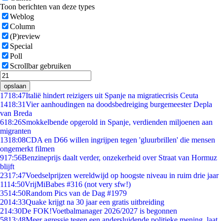
Toon berichten van deze types
Weblog
Column
(P)review
Special
Poll
Scrollbar gebruiken
opslaan
17
18:47
Italië hindert reizigers uit Spanje na migratiecrisis Ceuta
14
18:31
Vier aanhoudingen na doodsbedreiging burgemeester Depla
van Breda
6
18:26
Smokkelbende opgerold in Spanje, verdienden miljoenen aan
migranten
13
18:08
CDA en D66 willen ingrijpen tegen 'gluurbrillen' die mensen
ongemerkt filmen
9
17:56
Benzineprijs daalt verder, onzekerheid over Straat van Hormuz
blijft
23
17:47
Voedselprijzen wereldwijd op hoogste niveau in ruim drie jaar
11
14:50
VrijMiBabes #316 (not very sfw!)
35
14:50
Random Pics van de Dag #1979
20
14:33
Quake krijgt na 30 jaar een gratis uitbreiding
2
14:30
De FOK!Voetbalmanager 2026/2027 is begonnen
58
13:48
Meer agressie tegen een andersluidende politieke mening, laat