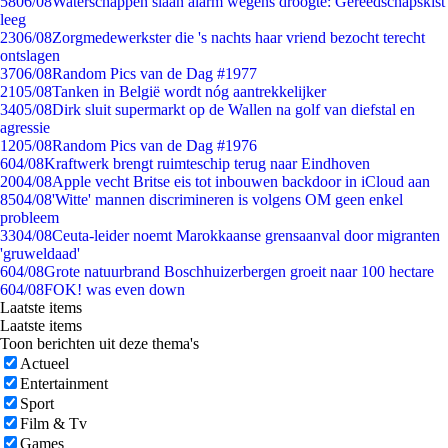
58
06/08
Waterschappen slaan alarm wegens droogte: Gereedschapskist
leeg
23
06/08
Zorgmedewerkster die 's nachts haar vriend bezocht terecht
ontslagen
37
06/08
Random Pics van de Dag #1977
21
05/08
Tanken in België wordt nóg aantrekkelijker
34
05/08
Dirk sluit supermarkt op de Wallen na golf van diefstal en
agressie
12
05/08
Random Pics van de Dag #1976
6
04/08
Kraftwerk brengt ruimteschip terug naar Eindhoven
20
04/08
Apple vecht Britse eis tot inbouwen backdoor in iCloud aan
85
04/08
'Witte' mannen discrimineren is volgens OM geen enkel
probleem
33
04/08
Ceuta-leider noemt Marokkaanse grensaanval door migranten
'gruweldaad'
6
04/08
Grote natuurbrand Boschhuizerbergen groeit naar 100 hectare
6
04/08
FOK! was even down
Laatste items
Laatste items
Toon berichten uit deze thema's
Actueel
Entertainment
Sport
Film & Tv
Games