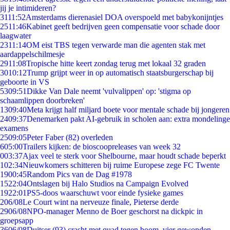
jij je intimideren?
31
11:52
Amsterdams dierenasiel DOA overspoeld met babykonijntjes
25
11:46
Kabinet geeft bedrijven geen compensatie voor schade door
laagwater
23
11:14
OM eist TBS tegen verwarde man die agenten stak met
aardappelschilmesje
29
11:08
Tropische hitte keert zondag terug met lokaal 32 graden
30
10:12
Trump grijpt weer in op automatisch staatsburgerschap bij
geboorte in VS
53
09:51
Dikke Van Dale neemt 'vulvalippen' op: 'stigma op
schaamlippen doorbreken'
13
09:40
Meta krijgt half miljard boete voor mentale schade bij jongeren
24
09:37
Denemarken pakt AI-gebruik in scholen aan: extra mondelinge
examens
25
09:05
Peter Faber (82) overleden
6
05:00
Trailers kijken: de bioscoopreleases van week 32
0
03:37
Ajax veel te sterk voor Shelbourne, maar houdt schade beperkt
1
02:34
Nieuwkomers schitteren bij ruime Europese zege FC Twente
19
00:45
Random Pics van de Dag #1978
15
22:04
Ontslagen bij Halo Studios na Campaign Evolved
19
22:01
PS5-doos waarschuwt voor einde fysieke games
2
06/08
Le Court wint na nerveuze finale, Pieterse derde
29
06/08
NPO-manager Menno de Boer geschorst na dickpic in
groepsapp
36
06/08
Duitser (93) crasht met quad tegen boom, vier gewonden