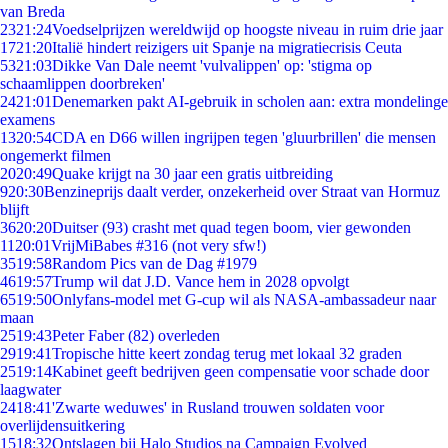
van Breda
23
21:24
Voedselprijzen wereldwijd op hoogste niveau in ruim drie jaar
17
21:20
Italië hindert reizigers uit Spanje na migratiecrisis Ceuta
53
21:03
Dikke Van Dale neemt 'vulvalippen' op: 'stigma op
schaamlippen doorbreken'
24
21:01
Denemarken pakt AI-gebruik in scholen aan: extra mondelinge
examens
13
20:54
CDA en D66 willen ingrijpen tegen 'gluurbrillen' die mensen
ongemerkt filmen
20
20:49
Quake krijgt na 30 jaar een gratis uitbreiding
9
20:30
Benzineprijs daalt verder, onzekerheid over Straat van Hormuz
blijft
36
20:20
Duitser (93) crasht met quad tegen boom, vier gewonden
11
20:01
VrijMiBabes #316 (not very sfw!)
35
19:58
Random Pics van de Dag #1979
46
19:57
Trump wil dat J.D. Vance hem in 2028 opvolgt
65
19:50
Onlyfans-model met G-cup wil als NASA-ambassadeur naar
maan
25
19:43
Peter Faber (82) overleden
29
19:41
Tropische hitte keert zondag terug met lokaal 32 graden
25
19:14
Kabinet geeft bedrijven geen compensatie voor schade door
laagwater
24
18:41
'Zwarte weduwes' in Rusland trouwen soldaten voor
overlijdensuitkering
15
18:32
Ontslagen bij Halo Studios na Campaign Evolved