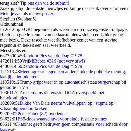
terug ziet?
Tip ons dan via de submit!
Zoek jij altijd de leukste nieuwtjes en kun je daar leuk over schrijven?
Meld je aan als nieuwsposter!
Stephan (Stephan5)
In 2012 op FOK! begonnen als weerman op onze eigenste frontpage.
Heeft een goede kennis van de laatste nieuwsfeiten en is hier graag
mee bezig. Deze rasechte weerliefhebber geniet van een stevige
regenbui en hekelt een saai weerbeeld.
Meest gelezen
68733
00:45
Random Pics van de Dag #1978
47261
14:50
VrijMiBabes #316 (not very sfw!)
44360
14:50
Random Pics van de Dag #1979
1215
13:48
Meer agressie tegen een andersluidende politieke mening,
laat jij je intimideren?
1105
10:12
Trump grijpt weer in op automatisch staatsburgerschap bij
geboorte in VS
1036
11:52
Amsterdams dierenasiel DOA overspoeld met
babykonijntjes
1028
09:51
Dikke Van Dale neemt 'vulvalippen' op: 'stigma op
schaamlippen doorbreken'
997
09:05
Peter Faber (82) overleden
946
22:01
PS5-doos waarschuwt voor einde fysieke games
866
11:46
Kabinet geeft bedrijven geen compensatie voor schade door
laagwater