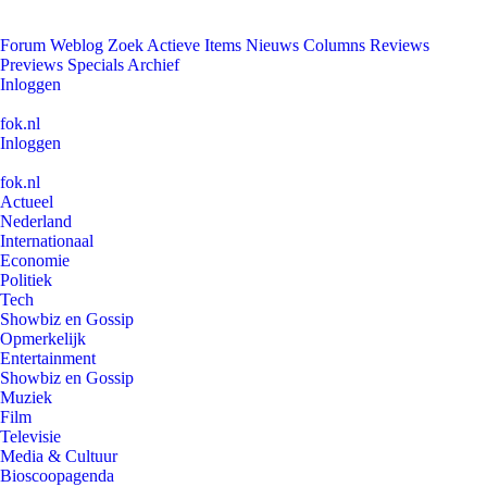
Forum
Weblog
Zoek
Actieve Items
Nieuws
Columns
Reviews
Previews
Specials
Archief
Inloggen
fok.nl
Inloggen
fok.nl
Actueel
Nederland
Internationaal
Economie
Politiek
Tech
Showbiz en Gossip
Opmerkelijk
Entertainment
Showbiz en Gossip
Muziek
Film
Televisie
Media & Cultuur
Bioscoopagenda