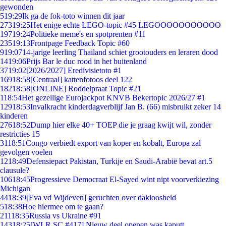
gewonden
5
19:29
Ik ga de fok-toto winnen dit jaar
273
19:25
Het enige echte LEGO-topic #45 LEGOOOOOOOOOOO
197
19:24
Politieke meme's en spotprenten #11
235
19:13
Frontpage Feedback Topic #60
9
19:07
14-jarige leerling Thailand schiet grootouders en leraren dood
14
19:06
Prijs Bar le duc rood in het buitenland
37
19:02
[2026/2027] Eredivisietoto #1
169
18:58
[Centraal] kattenfotoos deel 122
182
18:58
[ONLINE] Roddelpraat Topic #21
1
18:54
Het gezellige Eurojackpot KNVB Bekertopic 2026/27 #1
129
18:53
Invalkracht kinderdagverblijf Jan B. (66) misbruikt zeker 14
kinderen
276
18:52
Dump hier elke 40+ TOEP die je graag kwijt wil, zonder
restricties 15
31
18:51
Congo verbiedt export van koper en kobalt, Europa zal
gevolgen voelen
12
18:49
Defensiepact Pakistan, Turkije en Saudi-Arabië bevat art.5
clausule?
106
18:45
Progressieve Democraat El-Sayed wint nipt voorverkiezing
Michigan
44
18:39
[Eva vd Wijdeven] geruchten over dakloosheid
5
18:38
Hoe hiermee om te gaan?
211
18:35
Russia vs Ukraine #91
143
18:25
[WLR SC #417] Nieuw deel openen was kaputt