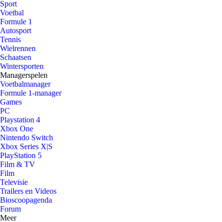
Sport
Voetbal
Formule 1
Autosport
Tennis
Wielrennen
Schaatsen
Wintersporten
Managerspelen
Voetbalmanager
Formule 1-manager
Games
PC
Playstation 4
Xbox One
Nintendo Switch
Xbox Series X|S
PlayStation 5
Film & TV
Film
Televisie
Trailers en Videos
Bioscoopagenda
Forum
Meer