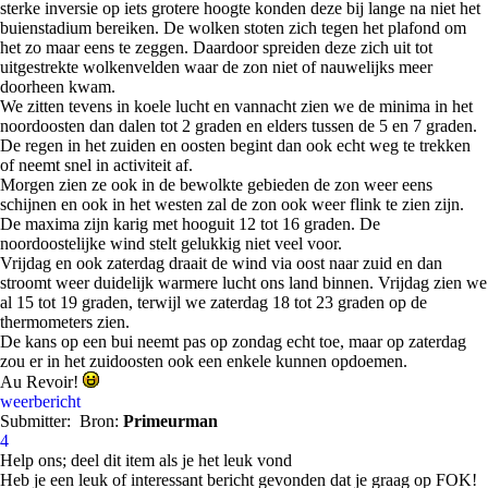
sterke inversie op iets grotere hoogte konden deze bij lange na niet het
buienstadium bereiken. De wolken stoten zich tegen het plafond om
het zo maar eens te zeggen. Daardoor spreiden deze zich uit tot
uitgestrekte wolkenvelden waar de zon niet of nauwelijks meer
doorheen kwam.
We zitten tevens in koele lucht en vannacht zien we de minima in het
noordoosten dan dalen tot 2 graden en elders tussen de 5 en 7 graden.
De regen in het zuiden en oosten begint dan ook echt weg te trekken
of neemt snel in activiteit af.
Morgen zien ze ook in de bewolkte gebieden de zon weer eens
schijnen en ook in het westen zal de zon ook weer flink te zien zijn.
De maxima zijn karig met hooguit 12 tot 16 graden. De
noordoostelijke wind stelt gelukkig niet veel voor.
Vrijdag en ook zaterdag draait de wind via oost naar zuid en dan
stroomt weer duidelijk warmere lucht ons land binnen. Vrijdag zien we
al 15 tot 19 graden, terwijl we zaterdag 18 tot 23 graden op de
thermometers zien.
De kans op een bui neemt pas op zondag echt toe, maar op zaterdag
zou er in het zuidoosten ook een enkele kunnen opdoemen.
Au Revoir!
weerbericht
Submitter:
Bron:
Primeurman
4
Help ons; deel dit item als je het leuk vond
Heb je een leuk of interessant bericht gevonden dat je graag op FOK!