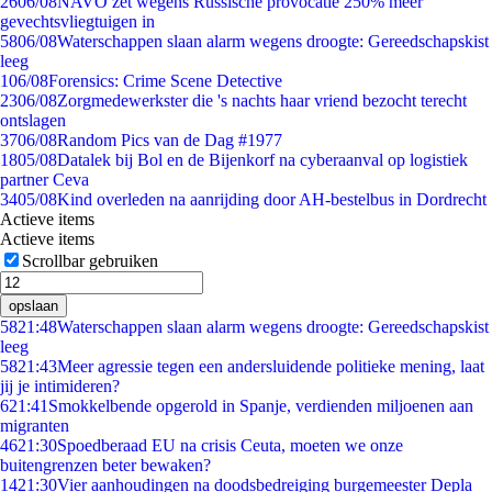
26
06/08
NAVO zet wegens Russische provocatie 250% meer
gevechtsvliegtuigen in
58
06/08
Waterschappen slaan alarm wegens droogte: Gereedschapskist
leeg
1
06/08
Forensics: Crime Scene Detective
23
06/08
Zorgmedewerkster die 's nachts haar vriend bezocht terecht
ontslagen
37
06/08
Random Pics van de Dag #1977
18
05/08
Datalek bij Bol en de Bijenkorf na cyberaanval op logistiek
partner Ceva
34
05/08
Kind overleden na aanrijding door AH-bestelbus in Dordrecht
Actieve items
Actieve items
Scrollbar gebruiken
opslaan
58
21:48
Waterschappen slaan alarm wegens droogte: Gereedschapskist
leeg
58
21:43
Meer agressie tegen een andersluidende politieke mening, laat
jij je intimideren?
6
21:41
Smokkelbende opgerold in Spanje, verdienden miljoenen aan
migranten
46
21:30
Spoedberaad EU na crisis Ceuta, moeten we onze
buitengrenzen beter bewaken?
14
21:30
Vier aanhoudingen na doodsbedreiging burgemeester Depla