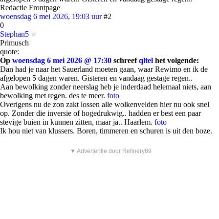
Redactie Frontpage
woensdag 6 mei 2026, 19:03 uur
#2
0
Stephan5
Primusch
quote:
Op
woensdag 6 mei 2026 @ 17:30
schreef
qltel
het volgende:
Dan had je naar het Sauerland moeten gaan, waar Rewimo en ik de
afgelopen 5 dagen waren. Gisteren en vandaag gestage regen..
Aan bewolking zonder neerslag heb je inderdaad helemaal niets, aan
bewolking met regen. des te meer.
foto
Overigens nu de zon zakt lossen alle wolkenvelden hier nu ook snel
op. Zonder die inversie of hogedrukwig.. hadden er best een paar
stevige buien in kunnen zitten, maar ja.. Haarlem.
foto
Ik hou niet van klussers. Boren, timmeren en schuren is uit den boze.
▼ Advertentie door Refinery89