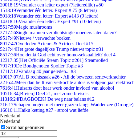
200
18:19
Verander een letter expert (7lettereditie) #50
15
18:19
Verander één letter. Expert # 75 (8 letters)
50
18:18
Verander één letter: Expert #143 (9 letters)
143
18:16
Verander één letter: Expert #91 (10 letters)
55
17:59
Magic mushrooms
27
17:56
Single mannen verplichtsingle moeders laten daten?
95
17:49
Nieuwe / verwachte boeken
89
17:47
Overleden Acteurs & Actrices Deel #15
52
17:44
Het grote dagelijkse Trump nieuws topic #31
85
17:36
Hoe denkt God echt over homo-seksualiteit? deel 4
123
17:35
[Het Officiële Steam Topic #201] Steamrolled
79
17:19
De Bondgenoten Spoiler Topic #3
171
17:12
Vandaag 40 jaar geleden... #3
100
17:07
Ali B rechtszaak #26 - Ali de bewezen serieverkrachter
22
16:42
Meer dan helft van verkochte auto's is volgend jaar elektrisch
76
16:41
Huisarts doet haar werk onder invloed van alcohol
105
16:34
[Breien] Deel 21, met zomerbreisels
113
16:24
[DAGBOEK] De weg naar balans #12
2
16:17
Schapen mogen niet meer grazen langs Waddenzee (Droogte)
166
16:11
Haiku ketting #27 - strooi wat liefde
Nederland
Nederland
Scrollbar gebruiken