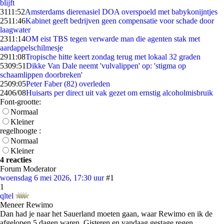
blijft
31
11:52
Amsterdams dierenasiel DOA overspoeld met babykonijntjes
25
11:46
Kabinet geeft bedrijven geen compensatie voor schade door
laagwater
23
11:14
OM eist TBS tegen verwarde man die agenten stak met
aardappelschilmesje
29
11:08
Tropische hitte keert zondag terug met lokaal 32 graden
53
09:51
Dikke Van Dale neemt 'vulvalippen' op: 'stigma op
schaamlippen doorbreken'
25
09:05
Peter Faber (82) overleden
24
06/08
Huisarts per direct uit vak gezet om ernstig alcoholmisbruik
Font-grootte:
Normaal
Kleiner
regelhoogte :
Normaal
Kleiner
4 reacties
Forum Moderator
woensdag 6 mei 2026, 17:30 uur
#1
1
qltel
Meneer Rewimo
Dan had je naar het Sauerland moeten gaan, waar Rewimo en ik de
afgelopen 5 dagen waren. Gisteren en vandaag gestage regen..