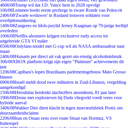
46
06/08
Trump wil dat J.D. Vance hem in 2028 opvolgt
1
06/08
Lemmen boekt eerste profzege in zware Ronde van Polen-rit
24
06/08
'Zwarte weduwes' in Rusland trouwen soldaten voor
overlijdensuitkering
14
06/08
Zangeres en Idols-jurylid Jerney Kaagman op 79-jarige leeftijd
overleden
10
06/08
Netflix-abonnees krijgen exclusieve early access tot
uitgebreide GTA VI trailer
65
06/08
Onlyfans-model met G-cup wil als NASA-ambassadeur naar
maan
24
06/08
Huisarts per direct uit vak gezet om ernstig alcoholmisbruik
3
06/08
XBOX platform krijgt zijn eigen "Platinum" achievements dit
jaar
12
06/08
Capibara's lopen Braziliaans parlementsgebouw Mato Grosso
binnen
69
06/08
Israël meldt dood twee militairen in Zuid-Libanon, vergelding
aangekondigd
15
06/08
Hiroshima herdenkt slachtoffers atoombom, 81 jaar later
19
06/08
Drone met explosieven bij Duits vliegveld voedt vrees voor
hybride aanval
34
06/08
Wakker Dier dient klacht in tegen insectenfabriek Protix om
duurzaamheidsclaims
22
06/08
Iran en Oman eens over route Straat van Hormuz, VS
buitenspel