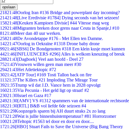
opslaan
218
21:48
Oorlog Iran #136 Bridge and powerplant day incoming?
214
21:48
[Live Eredivisie #1784] Dying seconds van het seizoen!
158
21:48
[Keuken Kampioen Divisie] #44 Vitesse mag weg
129
21:48
Migranten breken door grens naar Ceuta in Spanje,l #10
81
21:48
Meer dan 40 uur werken.
258
21:48
De Avondetappe #176 - Met Ellen ten Damme.
142
21:47
Oorlog in Oekraïne #1318 Drone baby drone
99
21:46
[SBS6] De Bondgenoten #318 Een klein kusje moet kunnen
44
21:46
[INFLUENCERS #296] Alles is welkom kneuzing of breuk
288
21:43
[Dagboek] Veel aan hoofd - Deel 27
75
21:43
Vrouwen willen geen man meer #30
294
21:43
Het Atletiektopic #72
30
21:42
[ATP Tour] #169 Tosti Tallon back on fire
113
21:37
The Killers #21 Imploding The Mirage Tour
39
21:35
Trump wil dat J.D. Vance hem in 2028 opvolgt
160
21:35
Via Pecunia - Het geld ligt op straat! #2
230
21:30
Israel en Gaza #17
249
21:30
[AMV] VS #1312 spammers van de internationale rechtsorde
182
21:30
[RTL] B&B vol liefde 6de seizoen #4
93
21:29
Koopzegels sparen bij AH duurt straks 2x zo lang
173
21:28
Wat is jullie binnenhuistemperatuur? #81 Horrorzomer
100
21:28
Teltopic #1563 tel door en door en door....
17
21:26
[HBO] Stuart Fails to Save the Universe (Big Bang Theory