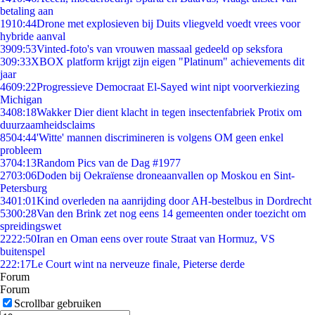
betaling aan
19
10:44
Drone met explosieven bij Duits vliegveld voedt vrees voor
hybride aanval
39
09:53
Vinted-foto's van vrouwen massaal gedeeld op seksfora
3
09:33
XBOX platform krijgt zijn eigen "Platinum" achievements dit
jaar
46
09:22
Progressieve Democraat El-Sayed wint nipt voorverkiezing
Michigan
34
08:18
Wakker Dier dient klacht in tegen insectenfabriek Protix om
duurzaamheidsclaims
85
04:44
'Witte' mannen discrimineren is volgens OM geen enkel
probleem
37
04:13
Random Pics van de Dag #1977
27
03:06
Doden bij Oekraïense droneaanvallen op Moskou en Sint-
Petersburg
34
01:01
Kind overleden na aanrijding door AH-bestelbus in Dordrecht
53
00:28
Van den Brink zet nog eens 14 gemeenten onder toezicht om
spreidingswet
22
22:50
Iran en Oman eens over route Straat van Hormuz, VS
buitenspel
2
22:17
Le Court wint na nerveuze finale, Pieterse derde
Forum
Forum
Scrollbar gebruiken