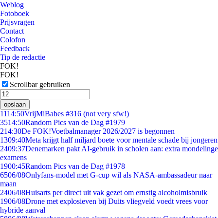
Weblog
Fotoboek
Prijsvragen
Contact
Colofon
Feedback
Tip de redactie
FOK!
FOK!
Scrollbar gebruiken
opslaan
11
14:50
VrijMiBabes #316 (not very sfw!)
35
14:50
Random Pics van de Dag #1979
2
14:30
De FOK!Voetbalmanager 2026/2027 is begonnen
13
09:40
Meta krijgt half miljard boete voor mentale schade bij jongeren
24
09:37
Denemarken pakt AI-gebruik in scholen aan: extra mondelinge
examens
19
00:45
Random Pics van de Dag #1978
65
06/08
Onlyfans-model met G-cup wil als NASA-ambassadeur naar
maan
24
06/08
Huisarts per direct uit vak gezet om ernstig alcoholmisbruik
19
06/08
Drone met explosieven bij Duits vliegveld voedt vrees voor
hybride aanval