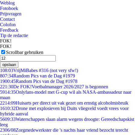
Weblog
Fotoboek
Prijsvragen
Contact
Colofon
Feedback
Tip de redactie
FOK!
FOK!
Scrollbar gebruiken
opslaan
1
08:03
VrijMiBabes #316 (not very sfw!)
8
07:34
Random Pics van de Dag #1979
19
00:45
Random Pics van de Dag #1978
2
21:30
De FOK!Voetbalmanager 2026/2027 is begonnen
59
14:35
Onlyfans-model met G-cup wil als NASA-ambassadeur naar
maan
22
14:09
Huisarts per direct uit vak gezet om ernstig alcoholmisbruik
16
10:32
Drone met explosieven bij Duits vliegveld voedt vrees voor
hybride aanval
56
09:33
Waterschappen slaan alarm wegens droogte: Gereedschapskist
leeg
23
06/08
Zorgmedewerkster die 's nachts haar vriend bezocht terecht