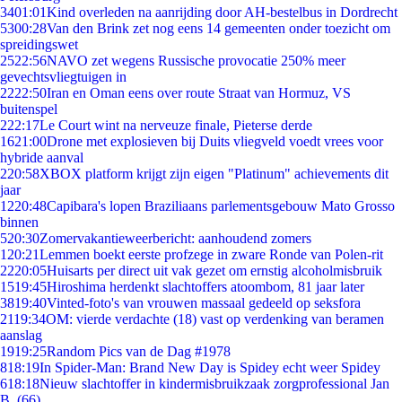
34
01:01
Kind overleden na aanrijding door AH-bestelbus in Dordrecht
53
00:28
Van den Brink zet nog eens 14 gemeenten onder toezicht om
spreidingswet
25
22:56
NAVO zet wegens Russische provocatie 250% meer
gevechtsvliegtuigen in
22
22:50
Iran en Oman eens over route Straat van Hormuz, VS
buitenspel
2
22:17
Le Court wint na nerveuze finale, Pieterse derde
16
21:00
Drone met explosieven bij Duits vliegveld voedt vrees voor
hybride aanval
2
20:58
XBOX platform krijgt zijn eigen "Platinum" achievements dit
jaar
12
20:48
Capibara's lopen Braziliaans parlementsgebouw Mato Grosso
binnen
5
20:30
Zomervakantieweerbericht: aanhoudend zomers
1
20:21
Lemmen boekt eerste profzege in zware Ronde van Polen-rit
22
20:05
Huisarts per direct uit vak gezet om ernstig alcoholmisbruik
15
19:45
Hiroshima herdenkt slachtoffers atoombom, 81 jaar later
38
19:40
Vinted-foto's van vrouwen massaal gedeeld op seksfora
21
19:34
OM: vierde verdachte (18) vast op verdenking van beramen
aanslag
19
19:25
Random Pics van de Dag #1978
8
18:19
In Spider-Man: Brand New Day is Spidey echt weer Spidey
6
18:18
Nieuw slachtoffer in kindermisbruikzaak zorgprofessional Jan
B. (66)