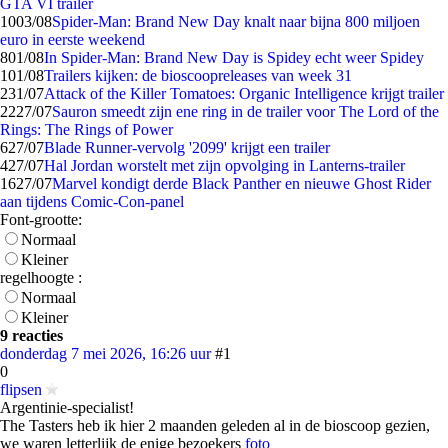
GTA VI trailer
10
03/08
Spider-Man: Brand New Day knalt naar bijna 800 miljoen
euro in eerste weekend
8
01/08
In Spider-Man: Brand New Day is Spidey echt weer Spidey
1
01/08
Trailers kijken: de bioscoopreleases van week 31
2
31/07
Attack of the Killer Tomatoes: Organic Intelligence krijgt trailer
22
27/07
Sauron smeedt zijn ene ring in de trailer voor The Lord of the
Rings: The Rings of Power
6
27/07
Blade Runner-vervolg '2099' krijgt een trailer
4
27/07
Hal Jordan worstelt met zijn opvolging in Lanterns-trailer
16
27/07
Marvel kondigt derde Black Panther en nieuwe Ghost Rider
aan tijdens Comic-Con-panel
Font-grootte:
Normaal
Kleiner
regelhoogte :
Normaal
Kleiner
9 reacties
donderdag 7 mei 2026, 16:26 uur
#1
0
flipsen
Argentinie-specialist!
The Tasters heb ik hier 2 maanden geleden al in de bioscoop gezien,
we waren letterlijk de enige bezoekers
foto