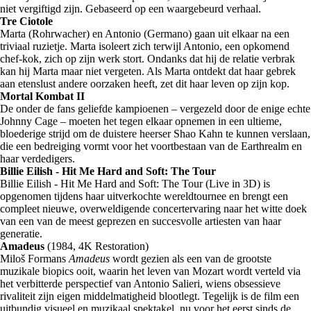
niet vergiftigd zijn. Gebaseerd op een waargebeurd verhaal.
Tre Ciotole
Marta (Rohrwacher) en Antonio (Germano) gaan uit elkaar na een
triviaal ruzietje. Marta isoleert zich terwijl Antonio, een opkomend
chef-kok, zich op zijn werk stort. Ondanks dat hij de relatie verbrak
kan hij Marta maar niet vergeten. Als Marta ontdekt dat haar gebrek
aan etenslust andere oorzaken heeft, zet dit haar leven op zijn kop.
Mortal Kombat II
De onder de fans geliefde kampioenen – vergezeld door de enige echte
Johnny Cage – moeten het tegen elkaar opnemen in een ultieme,
bloederige strijd om de duistere heerser Shao Kahn te kunnen verslaan,
die een bedreiging vormt voor het voortbestaan van de Earthrealm en
haar verdedigers.
Billie Eilish - Hit Me Hard and Soft: The Tour
Billie Eilish - Hit Me Hard and Soft: The Tour (Live in 3D) is
opgenomen tijdens haar uitverkochte wereldtournee en brengt een
compleet nieuwe, overweldigende concertervaring naar het witte doek
van een van de meest geprezen en succesvolle artiesten van haar
generatie.
Amadeus
(1984, 4K Restoration)
Miloš Formans
Amadeus
wordt gezien als een van de grootste
muzikale biopics ooit, waarin het leven van Mozart wordt verteld via
het verbitterde perspectief van Antonio Salieri, wiens obsessieve
rivaliteit zijn eigen middelmatigheid blootlegt. Tegelijk is de film een
uitbundig visueel en muzikaal spektakel, nu voor het eerst sinds de