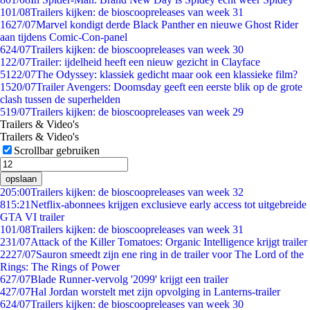
1
01/08
Trailers kijken: de bioscoopreleases van week 31
16
27/07
Marvel kondigt derde Black Panther en nieuwe Ghost Rider
aan tijdens Comic-Con-panel
6
24/07
Trailers kijken: de bioscoopreleases van week 30
1
22/07
Trailer: ijdelheid heeft een nieuw gezicht in Clayface
51
22/07
The Odyssey: klassiek gedicht maar ook een klassieke film?
15
20/07
Trailer Avengers: Doomsday geeft een eerste blik op de grote
clash tussen de superhelden
5
19/07
Trailers kijken: de bioscoopreleases van week 29
Trailers & Video's
Trailers & Video's
Scrollbar gebruiken
opslaan
2
05:00
Trailers kijken: de bioscoopreleases van week 32
8
15:21
Netflix-abonnees krijgen exclusieve early access tot uitgebreide
GTA VI trailer
1
01/08
Trailers kijken: de bioscoopreleases van week 31
2
31/07
Attack of the Killer Tomatoes: Organic Intelligence krijgt trailer
22
27/07
Sauron smeedt zijn ene ring in de trailer voor The Lord of the
Rings: The Rings of Power
6
27/07
Blade Runner-vervolg '2099' krijgt een trailer
4
27/07
Hal Jordan worstelt met zijn opvolging in Lanterns-trailer
6
24/07
Trailers kijken: de bioscoopreleases van week 30