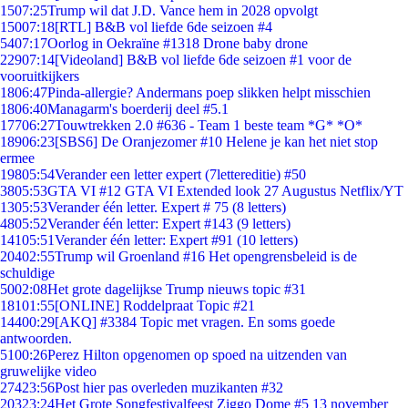
15
07:25
Trump wil dat J.D. Vance hem in 2028 opvolgt
150
07:18
[RTL] B&B vol liefde 6de seizoen #4
54
07:17
Oorlog in Oekraïne #1318 Drone baby drone
229
07:14
[Videoland] B&B vol liefde 6de seizoen #1 voor de
vooruitkijkers
18
06:47
Pinda-allergie? Andermans poep slikken helpt misschien
18
06:40
Managarm's boerderij deel #5.1
177
06:27
Touwtrekken 2.0 #636 - Team 1 beste team *G* *O*
189
06:23
[SBS6] De Oranjezomer #10 Helene je kan het niet stop
ermee
198
05:54
Verander een letter expert (7lettereditie) #50
38
05:53
GTA VI #12 GTA VI Extended look 27 Augustus Netflix/YT
13
05:53
Verander één letter. Expert # 75 (8 letters)
48
05:52
Verander één letter: Expert #143 (9 letters)
141
05:51
Verander één letter: Expert #91 (10 letters)
204
02:55
Trump wil Groenland #16 Het opengrensbeleid is de
schuldige
50
02:08
Het grote dagelijkse Trump nieuws topic #31
181
01:55
[ONLINE] Roddelpraat Topic #21
144
00:29
[AKQ] #3384 Topic met vragen. En soms goede
antwoorden.
51
00:26
Perez Hilton opgenomen op spoed na uitzenden van
gruwelijke video
274
23:56
Post hier pas overleden muzikanten #32
203
23:24
Het Grote Songfestivalfeest Ziggo Dome #5 13 november