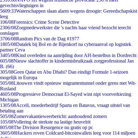
gevechtsvliegtuigen in
56
09:33
Waterschappen slaan alarm wegens droogte: Gereedschapskist
leeg
1
06/08
Forensics: Crime Scene Detective
23
06/08
Zorgmedewerkster die 's nachts haar vriend bezocht terecht
ontslagen
37
06/08
Random Pics van de Dag #1977
18
05/08
Datalek bij Bol en de Bijenkorf na cyberaanval op logistiek
partner Ceva
34
05/08
Kind overleden na aanrijding door AH-bestelbus in Dordrecht
6
05/08
Nieuw slachtoffer in kindermisbruikzaak zorgprofessional Jan
B. (66)
3
05/08
Geen Qatar en Abu Dhabi? Dan eindigt Formule 1-seizoen
mogelijk in Europa
5
05/08
Litouwen vindt opnieuw migrantentunnel onder grens met Wit-
Rusland
46
05/08
Progressieve Democraat El-Sayed wint nipt voorverkiezing
Michigan
13
05/08
Accell, moederbedrijf Sparta en Batavus, vraagt uitstel van
betaling aan
5
05/08
Zomervakantieweerbericht: aanhoudend zomers
1
05/08
Vollering de sterkste na lastige heuvelrit
8
05/08
The Division Resurgence nu gratis op pc
36
05/08
Hackers roven Coldcard-bitcoinwallets leeg voor 114 miljoen