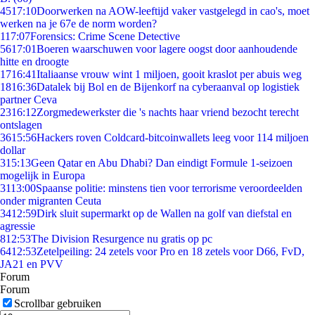
45
17:10
Doorwerken na AOW-leeftijd vaker vastgelegd in cao's, moet
werken na je 67e de norm worden?
1
17:07
Forensics: Crime Scene Detective
56
17:01
Boeren waarschuwen voor lagere oogst door aanhoudende
hitte en droogte
17
16:41
Italiaanse vrouw wint 1 miljoen, gooit kraslot per abuis weg
18
16:36
Datalek bij Bol en de Bijenkorf na cyberaanval op logistiek
partner Ceva
23
16:12
Zorgmedewerkster die 's nachts haar vriend bezocht terecht
ontslagen
36
15:56
Hackers roven Coldcard-bitcoinwallets leeg voor 114 miljoen
dollar
3
15:13
Geen Qatar en Abu Dhabi? Dan eindigt Formule 1-seizoen
mogelijk in Europa
31
13:00
Spaanse politie: minstens tien voor terrorisme veroordeelden
onder migranten Ceuta
34
12:59
Dirk sluit supermarkt op de Wallen na golf van diefstal en
agressie
8
12:53
The Division Resurgence nu gratis op pc
64
12:53
Zetelpeiling: 24 zetels voor Pro en 18 zetels voor D66, FvD,
JA21 en PVV
Forum
Forum
Scrollbar gebruiken