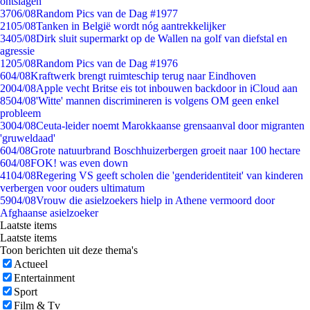
ontslagen
37
06/08
Random Pics van de Dag #1977
21
05/08
Tanken in België wordt nóg aantrekkelijker
34
05/08
Dirk sluit supermarkt op de Wallen na golf van diefstal en
agressie
12
05/08
Random Pics van de Dag #1976
6
04/08
Kraftwerk brengt ruimteschip terug naar Eindhoven
20
04/08
Apple vecht Britse eis tot inbouwen backdoor in iCloud aan
85
04/08
'Witte' mannen discrimineren is volgens OM geen enkel
probleem
30
04/08
Ceuta-leider noemt Marokkaanse grensaanval door migranten
'gruweldaad'
6
04/08
Grote natuurbrand Boschhuizerbergen groeit naar 100 hectare
6
04/08
FOK! was even down
41
04/08
Regering VS geeft scholen die 'genderidentiteit' van kinderen
verbergen voor ouders ultimatum
59
04/08
Vrouw die asielzoekers hielp in Athene vermoord door
Afghaanse asielzoeker
Laatste items
Laatste items
Toon berichten uit deze thema's
Actueel
Entertainment
Sport
Film & Tv