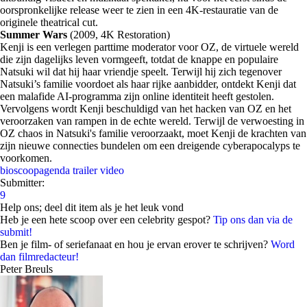
oorspronkelijke release weer te zien in een 4K-restauratie van de
originele theatrical cut.
Summer Wars
(2009, 4K Restoration)
Kenji is een verlegen parttime moderator voor OZ, de virtuele wereld
die zijn dagelijks leven vormgeeft, totdat de knappe en populaire
Natsuki wil dat hij haar vriendje speelt. Terwijl hij zich tegenover
Natsuki’s familie voordoet als haar rijke aanbidder, ontdekt Kenji dat
een malafide AI-programma zijn online identiteit heeft gestolen.
Vervolgens wordt Kenji beschuldigd van het hacken van OZ en het
veroorzaken van rampen in de echte wereld. Terwijl de verwoesting in
OZ chaos in Natsuki's familie veroorzaakt, moet Kenji de krachten van
zijn nieuwe connecties bundelen om een dreigende cyberapocalyps te
voorkomen.
bioscoopagenda
trailer
video
Submitter:
9
Help ons; deel dit item als je het leuk vond
Heb je een hete scoop over een celebrity gespot?
Tip ons dan via de
submit!
Ben je film- of seriefanaat en hou je ervan erover te schrijven?
Word
dan filmredacteur!
Peter Breuls