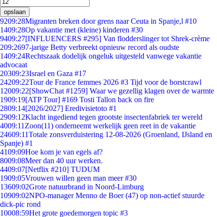
opslaan
92
09:28
Migranten breken door grens naar Ceuta in Spanje,l #10
14
09:28
Op vakantie met (kleine) kinderen #30
94
09:27
[INFLUENCERS #295] Van flodderslinger tot Shrek-crème
2
09:26
97-jarige Betty verbreekt opnieuw record als oudste
14
09:24
Rechtszaak dodelijk ongeluk uitgesteld vanwege vakantie
advocaat
203
09:23
Israel en Gaza #17
242
09:22
Tour de France femmes 2026 #3 Tijd voor de borstcrawl
120
09:22
[ShowChat #1259] Waar we gezellig klagen over de warmte
19
09:19
[ATP Tour] #169 Tosti Tallon back on fire
28
09:14
[2026/2027] Eredivisietoto #1
29
09:12
Klacht ingediend tegen grootste insectenfabriek ter wereld
40
09:11
Zoon(11) onderneemt werkelijk geen reet in de vakantie
246
09:11
Totale zonsverduistering 12-08-2026 (Groenland, IJsland en
Spanje) #1
41
09:09
Hoe kom je van egels af?
80
09:08
Meer dan 40 uur werken.
44
09:07
[Netflix #210] TUDUM
19
09:05
Vrouwen willen geen man meer #30
136
09:02
Grote natuurbrand in Noord-Limburg
109
09:02
NPO-manager Menno de Boer (47) op non-actief stuurde
dick-pic rond
100
08:59
Het grote goedemorgen topic #3