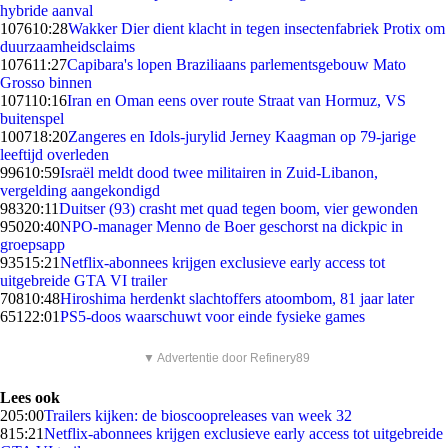
hybride aanval
1076
10:28
Wakker Dier dient klacht in tegen insectenfabriek Protix om
duurzaamheidsclaims
1076
11:27
Capibara's lopen Braziliaans parlementsgebouw Mato
Grosso binnen
1071
10:16
Iran en Oman eens over route Straat van Hormuz, VS
buitenspel
1007
18:20
Zangeres en Idols-jurylid Jerney Kaagman op 79-jarige
leeftijd overleden
996
10:59
Israël meldt dood twee militairen in Zuid-Libanon,
vergelding aangekondigd
983
20:11
Duitser (93) crasht met quad tegen boom, vier gewonden
950
20:40
NPO-manager Menno de Boer geschorst na dickpic in
groepsapp
935
15:21
Netflix-abonnees krijgen exclusieve early access tot
uitgebreide GTA VI trailer
708
10:48
Hiroshima herdenkt slachtoffers atoombom, 81 jaar later
651
22:01
PS5-doos waarschuwt voor einde fysieke games
▼ Advertentie door Refinery89
Lees ook
2
05:00
Trailers kijken: de bioscoopreleases van week 32
8
15:21
Netflix-abonnees krijgen exclusieve early access tot uitgebreide