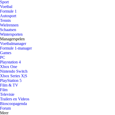
Sport
Voetbal
Formule 1
Autosport
Tennis
Wielrennen
Schaatsen
Wintersporten
Managerspelen
Voetbalmanager
Formule 1-manager
Games
PC
Playstation 4
Xbox One
Nintendo Switch
Xbox Series X|S
PlayStation 5
Film & TV
Film
Televisie
Trailers en Videos
Bioscoopagenda
Forum
Meer