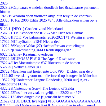
2026
20
23:23
Capibara's wandelen doodleuk het Braziliaanse parlement
binnen
18
23:19
Waarom doen vrouwen altijd hun telly in de kontzak?
233
23:16
Top 2000 Editie 2025 #243 Alle dikzakken willen op je
lijken
51
23:11
[NPO1] Goedenavond Nederland
254
23:11
De Avondetappe #176 - Met Ellen ten Damme.
76
23:01
[FOK!Voetbalmanager 2026/2027] #1 We zijn er weer
179
22:56
[PlayStation #184] Nieuw deel
109
22:56
Kapper Walat (27) slachtoffer van vernielingen
11
22:52
[Crowdfunding] #443 Rentestijgingen?
60
22:52
Jerney Kaagman overleden
255
22:48
[UFO/UAP] #16 The Age of Disclosure
75
22:48
Het Moestuintopic #37 Bloesem in de bomen
55
22:46
[Netflix Games] #1
267
22:44
Banken met hoge rente topic #95 - Dichter naar de 0
11
22:40
Levenslang voor man die inreed op betogers in München
195
22:29
[Conference League Donderdag 20:00 uur] Ajax -
Shelbourne FC #2
43
22:28
[Nintendo & Sony] The Legend of Zelda
180
22:22
Post hier zo vaak mogelijk om 22:22 uur #76
246
22:12
Afbeeldingen die je gemaakt hebt met AI
216
22:05
[UEL/ECL live topic] #160 GOAAAAAAAAAAAAAL
8
21:45
[gratis] Videogames Part 9: Gratis en free-to-play games!