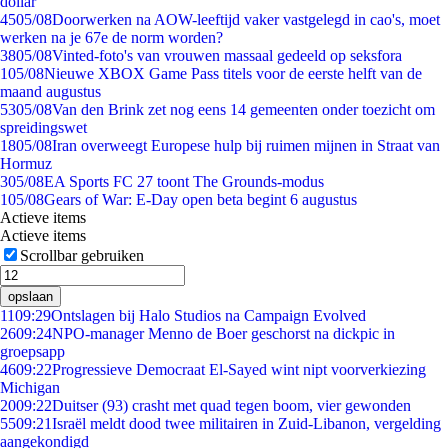
dollar
45
05/08
Doorwerken na AOW-leeftijd vaker vastgelegd in cao's, moet
werken na je 67e de norm worden?
38
05/08
Vinted-foto's van vrouwen massaal gedeeld op seksfora
1
05/08
Nieuwe XBOX Game Pass titels voor de eerste helft van de
maand augustus
53
05/08
Van den Brink zet nog eens 14 gemeenten onder toezicht om
spreidingswet
18
05/08
Iran overweegt Europese hulp bij ruimen mijnen in Straat van
Hormuz
3
05/08
EA Sports FC 27 toont The Grounds-modus
1
05/08
Gears of War: E-Day open beta begint 6 augustus
Actieve items
Actieve items
Scrollbar gebruiken
opslaan
11
09:29
Ontslagen bij Halo Studios na Campaign Evolved
26
09:24
NPO-manager Menno de Boer geschorst na dickpic in
groepsapp
46
09:22
Progressieve Democraat El-Sayed wint nipt voorverkiezing
Michigan
20
09:22
Duitser (93) crasht met quad tegen boom, vier gewonden
55
09:21
Israël meldt dood twee militairen in Zuid-Libanon, vergelding
aangekondigd