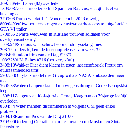
3
09:18
Peter Faber (82) overleden
13
09:08
Accell, moederbedrijf Sparta en Batavus, vraagt uitstel van
betaling aan
37
09:06
Trump wil dat J.D. Vance hem in 2028 opvolgt
8
09:04
Netflix-abonnees krijgen exclusieve early access tot uitgebreide
GTA VI trailer
17
08:55
'Zwarte weduwes' in Rusland trouwen soldaten voor
overlijdensuitkering
11
08:54
PS5-doos waarschuwt voor einde fysieke games
2
08:52
Trailers kijken: de bioscoopreleases van week 32
8
08:49
Random Pics van de Dag #1979
1
08:22
VrijMiBabes #316 (not very sfw!)
34
08:18
Wakker Dier dient klacht in tegen insectenfabriek Protix om
duurzaamheidsclaims
59
07:58
Onlyfans-model met G-cup wil als NASA-ambassadeur naar
maan
56
06:33
Waterschappen slaan alarm wegens droogte: Gereedschapskist
leeg
13
06:11
Zangeres en Idols-jurylid Jerney Kaagman op 79-jarige leeftijd
overleden
85
04:44
'Witte' mannen discrimineren is volgens OM geen enkel
probleem
37
04:13
Random Pics van de Dag #1977
27
03:06
Doden bij Oekraïense droneaanvallen op Moskou en Sint-
Petersburg