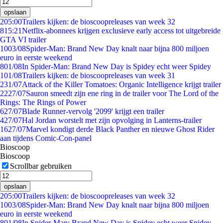
opslaan
2
05:00
Trailers kijken: de bioscoopreleases van week 32
8
15:21
Netflix-abonnees krijgen exclusieve early access tot uitgebreide
GTA VI trailer
10
03/08
Spider-Man: Brand New Day knalt naar bijna 800 miljoen
euro in eerste weekend
8
01/08
In Spider-Man: Brand New Day is Spidey echt weer Spidey
1
01/08
Trailers kijken: de bioscoopreleases van week 31
2
31/07
Attack of the Killer Tomatoes: Organic Intelligence krijgt trailer
22
27/07
Sauron smeedt zijn ene ring in de trailer voor The Lord of the
Rings: The Rings of Power
6
27/07
Blade Runner-vervolg '2099' krijgt een trailer
4
27/07
Hal Jordan worstelt met zijn opvolging in Lanterns-trailer
16
27/07
Marvel kondigt derde Black Panther en nieuwe Ghost Rider
aan tijdens Comic-Con-panel
Bioscoop
Bioscoop
Scrollbar gebruiken
opslaan
2
05:00
Trailers kijken: de bioscoopreleases van week 32
10
03/08
Spider-Man: Brand New Day knalt naar bijna 800 miljoen
euro in eerste weekend
8
01/08
In Spider-Man: Brand New Day is Spidey echt weer Spidey