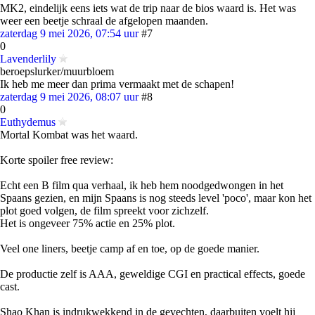
MK2, eindelijk eens iets wat de trip naar de bios waard is. Het was
weer een beetje schraal de afgelopen maanden.
zaterdag 9 mei 2026, 07:54 uur
#7
0
Lavenderlily
beroepslurker/muurbloem
Ik heb me meer dan prima vermaakt met de schapen!
zaterdag 9 mei 2026, 08:07 uur
#8
0
Euthydemus
Mortal Kombat was het waard.
Korte spoiler free review:
Echt een B film qua verhaal, ik heb hem noodgedwongen in het
Spaans gezien, en mijn Spaans is nog steeds level 'poco', maar kon het
plot goed volgen, de film spreekt voor zichzelf.
Het is ongeveer 75% actie en 25% plot.
Veel one liners, beetje camp af en toe, op de goede manier.
De productie zelf is AAA, geweldige CGI en practical effects, goede
cast.
Shao Khan is indrukwekkend in de gevechten, daarbuiten voelt hij