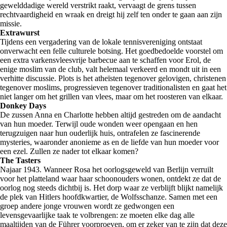
gewelddadige wereld verstrikt raakt, vervaagt de grens tussen
rechtvaardigheid en wraak en dreigt hij zelf ten onder te gaan aan zijn
missie.
Extrawurst
Tijdens een vergadering van de lokale tennisvereniging ontstaat
onverwacht een felle culturele botsing. Het goedbedoelde voorstel om
een extra varkensvleesvrije barbecue aan te schaffen voor Erol, de
enige moslim van de club, valt helemaal verkeerd en mondt uit in een
verhitte discussie. Plots is het atheïsten tegenover gelovigen, christenen
tegenover moslims, progressieven tegenover traditionalisten en gaat het
niet langer om het grillen van vlees, maar om het roosteren van elkaar.
Donkey Days
De zussen Anna en Charlotte hebben altijd gestreden om de aandacht
van hun moeder. Terwijl oude wonden weer opengaan en hen
terugzuigen naar hun ouderlijk huis, ontrafelen ze fascinerende
mysteries, waaronder anonieme as en de liefde van hun moeder voor
een ezel. Zullen ze nader tot elkaar komen?
The Tasters
Najaar 1943. Wanneer Rosa het oorlogsgeweld van Berlijn verruilt
voor het platteland waar haar schoonouders wonen, ontdekt ze dat de
oorlog nog steeds dichtbij is. Het dorp waar ze verblijft blijkt namelijk
de plek van Hitlers hoofdkwartier, de Wolfsschanze. Samen met een
groep andere jonge vrouwen wordt ze gedwongen een
levensgevaarlijke taak te volbrengen: ze moeten elke dag alle
maaltijden van de Führer voorproeven, om er zeker van te zijn dat deze