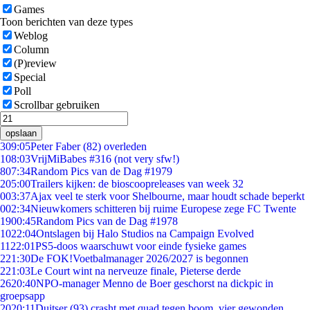
Games
Toon berichten van deze types
Weblog
Column
(P)review
Special
Poll
Scrollbar gebruiken
opslaan
3
09:05
Peter Faber (82) overleden
1
08:03
VrijMiBabes #316 (not very sfw!)
8
07:34
Random Pics van de Dag #1979
2
05:00
Trailers kijken: de bioscoopreleases van week 32
0
03:37
Ajax veel te sterk voor Shelbourne, maar houdt schade beperkt
0
02:34
Nieuwkomers schitteren bij ruime Europese zege FC Twente
19
00:45
Random Pics van de Dag #1978
10
22:04
Ontslagen bij Halo Studios na Campaign Evolved
11
22:01
PS5-doos waarschuwt voor einde fysieke games
2
21:30
De FOK!Voetbalmanager 2026/2027 is begonnen
2
21:03
Le Court wint na nerveuze finale, Pieterse derde
26
20:40
NPO-manager Menno de Boer geschorst na dickpic in
groepsapp
20
20:11
Duitser (93) crasht met quad tegen boom, vier gewonden