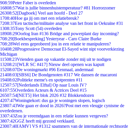
9
08:59
Peter Faber is overleden
168
08:57
Wat is jullie binnenhuistemperatuur? #81 Horrorzomer
263
08:52
[Dagboek] Veel aan hoofd - Deel 27
17
08:40
Hoe ga jij om met een relatiebreuk?
72
08:37
Een tactische/militaire analyse van het front in Oekraïne #31
13
08:35
Tony Scott (54) overleden
189
08:29
Oorlog Iran #136 Bridge and powerplant day incoming?
7
08:29
[Boekbespreking] Yesteryear - Caro Claire Burke
7
08:28
Wel eens geprobeerd jou in een relatie te manipuleren?
104
08:28
Progressieve Democraat El-Sayed wint nipt voorverkiezing
Michigan
115
08:23
Vrienden gaan op vakantie zonder mij uit te nodigen
132
08:21
[WLR SC #417] Nieuw deel openen was kaputt
152
08:07
De woningmarkt #96 Eenmaal, andermaal
214
08:03
[SBS6] De Bondgenoten #317 We dansen de macaroni
194
08:02
Politieke meme's en spotprenten #11
125
07:57
[Nederlands Elftal] Op naar Louis IV?
61
07:55
Overleden Acteurs & Actrices Deel #15
265
07:54
[NET5] Het blok 2026 #32 Blokkendozen
42
07:47
Woningtekort: dus ga je woningen slopen, logisch
238
07:43
Wie gaan er dood in 2026?Post met een vleugje cynisme de
overledenen.
33
07:43
Zou je vreemdgaan in een relatie kunnen vergeven?
38
07:42
GGZ heeft mij gezond verklaard.
230
07:40
[AMV] VS #1312 spammers van de internationale rechtsorde