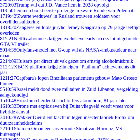
37
20:03
Trump wil dat J.D. Vance hem in 2028 opvolgt
1
19:50
Lemmen boekt eerste profzege in zware Ronde van Polen-rit
17
19:42
'Zwarte weduwes' in Rusland trouwen soldaten voor
overlijdensuitkering
13
18:20
Zangeres en Idols-jurylid Jerney Kaagman op 79-jarige leeftijd
overleden
8
15:21
Netflix-abonnees krijgen exclusieve early access tot uitgebreide
GTA VI trailer
59
14:35
Onlyfans-model met G-cup wil als NASA-ambassadeur naar
maan
22
14:09
Huisarts per direct uit vak gezet om ernstig alcoholmisbruik
2
12:12
XBOX platform krijgt zijn eigen "Platinum" achievements dit
jaar
12
11:27
Capibara's lopen Braziliaans parlementsgebouw Mato Grosso
binnen
55
10:59
Israël meldt dood twee militairen in Zuid-Libanon, vergelding
aangekondigd
15
10:48
Hiroshima herdenkt slachtoffers atoombom, 81 jaar later
16
10:32
Drone met explosieven bij Duits vliegveld voedt vrees voor
hybride aanval
34
10:28
Wakker Dier dient klacht in tegen insectenfabriek Protix om
duurzaamheidsclaims
22
10:16
Iran en Oman eens over route Straat van Hormuz, VS
buitenspel
25
10:08
NAVO zet wegens Russische provocatie 250% meer