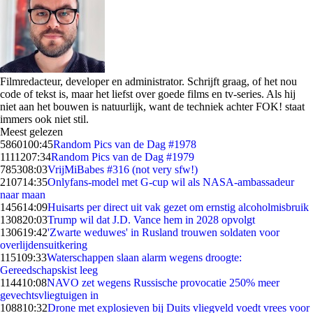
Filmredacteur, developer en administrator. Schrijft graag, of het nou
code of tekst is, maar het liefst over goede films en tv-series. Als hij
niet aan het bouwen is natuurlijk, want de techniek achter FOK! staat
immers ook niet stil.
Meest gelezen
58601
00:45
Random Pics van de Dag #1978
11112
07:34
Random Pics van de Dag #1979
7853
08:03
VrijMiBabes #316 (not very sfw!)
2107
14:35
Onlyfans-model met G-cup wil als NASA-ambassadeur
naar maan
1456
14:09
Huisarts per direct uit vak gezet om ernstig alcoholmisbruik
1308
20:03
Trump wil dat J.D. Vance hem in 2028 opvolgt
1306
19:42
'Zwarte weduwes' in Rusland trouwen soldaten voor
overlijdensuitkering
1151
09:33
Waterschappen slaan alarm wegens droogte:
Gereedschapskist leeg
1144
10:08
NAVO zet wegens Russische provocatie 250% meer
gevechtsvliegtuigen in
1088
10:32
Drone met explosieven bij Duits vliegveld voedt vrees voor