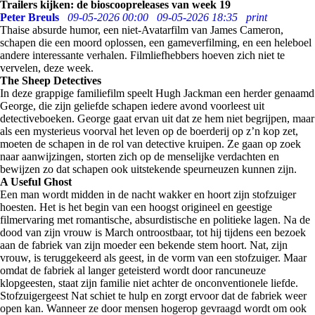
Trailers kijken: de bioscoopreleases van week 19
Peter Breuls
09-05-2026 00:00
09-05-2026 18:35
print
Thaise absurde humor, een niet-Avatarfilm van James Cameron,
schapen die een moord oplossen, een gameverfilming, en een heleboel
andere interessante verhalen. Filmliefhebbers hoeven zich niet te
vervelen, deze week.
The Sheep Detectives
In deze grappige familiefilm speelt Hugh Jackman een herder genaamd
George, die zijn geliefde schapen iedere avond voorleest uit
detectiveboeken. George gaat ervan uit dat ze hem niet begrijpen, maar
als een mysterieus voorval het leven op de boerderij op z’n kop zet,
moeten de schapen in de rol van detective kruipen. Ze gaan op zoek
naar aanwijzingen, storten zich op de menselijke verdachten en
bewijzen zo dat schapen ook uitstekende speurneuzen kunnen zijn.
A Useful Ghost
Een man wordt midden in de nacht wakker en hoort zijn stofzuiger
hoesten. Het is het begin van een hoogst origineel en geestige
filmervaring met romantische, absurdistische en politieke lagen. Na de
dood van zijn vrouw is March ontroostbaar, tot hij tijdens een bezoek
aan de fabriek van zijn moeder een bekende stem hoort. Nat, zijn
vrouw, is teruggekeerd als geest, in de vorm van een stofzuiger. Maar
omdat de fabriek al langer geteisterd wordt door rancuneuze
klopgeesten, staat zijn familie niet achter de onconventionele liefde.
Stofzuigergeest Nat schiet te hulp en zorgt ervoor dat de fabriek weer
open kan. Wanneer ze door mensen hogerop gevraagd wordt om ook