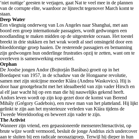
‘niet nuttige’ geesten te verjagen, gaat Nat te veel mee in de plannen
van de corrupte elite, waardoor ze lijnrecht tegenover March komt te
staan.
Deep Water
Een vliegtuig onderweg van Los Angeles naar Shanghai, met aan
boord een groep internationale passagiers, wordt gedwongen een
noodlanding te maken midden op de uitgestrekte oceaan. Het toestel
breekt in drie stukken en het wrak wordt al snel omsingeld door een
bloeddorstige groep haaien. De resterende passagiers en bemanning
zijn gedwongen hun onderlinge frustraties opzij te zetten, want om te
overleven is samenwerking essentieel.
Orphan
De Joodse jongen Andor (Bojtorján Barábas) groeit op in het
Boedapest van 1957, in de schaduw van de Hongaarse revolutie,
samen met zijn stoïcijnse moeder Klára (Andrea Waskovics). Hij is
door haar grootgebracht met het ideaalbeeld van zijn vader Hirsch en
al elf jaar wacht hij op een man die hij nauwelijks gekend heeft.
Andors leven wordt op zijn kop gezet door de komst van Berend
Mihály (Grégory Gadebois), een ruwe man van het platteland. Hij lijkt
gelinkt te zijn aan het mysterieuze verleden van Klára tijdens de
Tweede Wereldoorlog en beweert zijn vader te zijn.
The Activist
Wanneer zijn vriend, een gepassioneerde mensenrechtenactivist, op
brute wijze wordt vermoord, besluit de jonge Andrius zich undercover
aan te sluiten bij een radicale neonazigroep. Terwijl hij dieper in hun