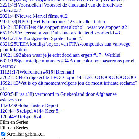
32
21:45
[Voorspellen] Voorspel de eindstand van de Eredivisie
2026/2027
20
21:44
Nieuwe Marvel films. #12
99
21:39
[NPO1] Het Familiediner #23 - te allen tijden
134
21:33
FOK!ers die stoppen met alcohol - waar we stoppen #21
65
21:32
De neergang van Duitsland als lichtend voorbeeld #3
69
21:27
De Bondgenoten Spoiler Topic #3
83
21:25
UEFA kondigt boycot van FIFA-competities aan vanwege
plan Infantino
140
21:19
Zaken waar je je echt dood aan ergert #17 - Werklui
68
21:18
Spaanstalige nummers #34 A que calor nos pasaremos por el
verano?
111
21:17
[Wielrennen #616] Brennan!
270
21:15
Het enige echte LEGO-topic #45 LEGOOOOOOOOOOO
169
21:13
Wat is op dit moment volgens jou de meest irritante reclame?
#12
60
20:54
Lisa (38) vermoord in Griekenland door Afghaanse
asielzoeker
14
20:49
Global Justice Report
1
20:44
+5 telspel #144 Keer 5 =
1
20:44
+9 telspel #74
Film en Series
Film en Series
Scrollbar gebruiken