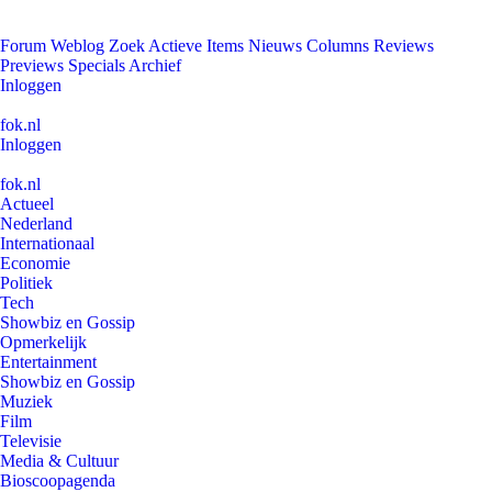
Forum
Weblog
Zoek
Actieve Items
Nieuws
Columns
Reviews
Previews
Specials
Archief
Inloggen
fok.nl
Inloggen
fok.nl
Actueel
Nederland
Internationaal
Economie
Politiek
Tech
Showbiz en Gossip
Opmerkelijk
Entertainment
Showbiz en Gossip
Muziek
Film
Televisie
Media & Cultuur
Bioscoopagenda