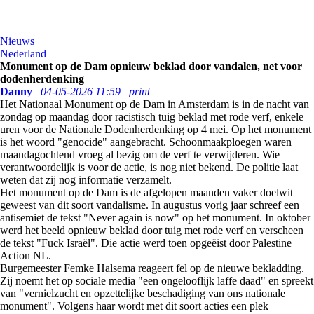
Nieuws
Nederland
Monument op de Dam opnieuw beklad door vandalen, net voor
dodenherdenking
Danny
04-05-2026 11:59
print
Het Nationaal Monument op de Dam in Amsterdam is in de nacht van
zondag op maandag door racistisch tuig beklad met rode verf, enkele
uren voor de Nationale Dodenherdenking op 4 mei. Op het monument
is het woord "genocide" aangebracht. Schoonmaakploegen waren
maandagochtend vroeg al bezig om de verf te verwijderen. Wie
verantwoordelijk is voor de actie, is nog niet bekend. De politie laat
weten dat zij nog informatie verzamelt.
Het monument op de Dam is de afgelopen maanden vaker doelwit
geweest van dit soort vandalisme. In augustus vorig jaar schreef een
antisemiet de tekst "Never again is now" op het monument. In oktober
werd het beeld opnieuw beklad door tuig met rode verf en verscheen
de tekst "Fuck Israël". Die actie werd toen opgeëist door Palestine
Action NL.
Burgemeester Femke Halsema reageert fel op de nieuwe bekladding.
Zij noemt het op sociale media "een ongelooflijk laffe daad" en spreekt
van "vernielzucht en opzettelijke beschadiging van ons nationale
monument". Volgens haar wordt met dit soort acties een plek