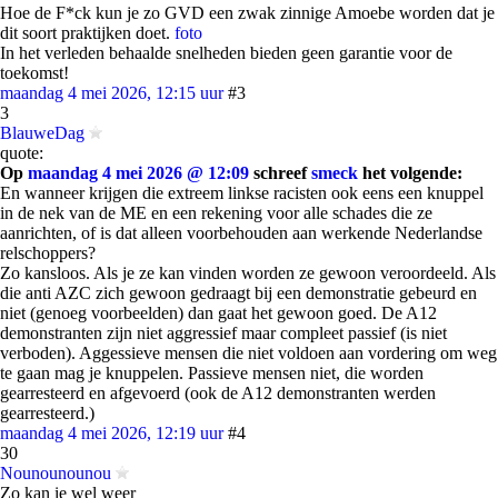
Hoe de F*ck kun je zo GVD een zwak zinnige Amoebe worden dat je
dit soort praktijken doet.
foto
In het verleden behaalde snelheden bieden geen garantie voor de
toekomst!
maandag 4 mei 2026, 12:15 uur
#3
3
BlauweDag
quote:
Op
maandag 4 mei 2026 @ 12:09
schreef
smeck
het volgende:
En wanneer krijgen die extreem linkse racisten ook eens een knuppel
in de nek van de ME en een rekening voor alle schades die ze
aanrichten, of is dat alleen voorbehouden aan werkende Nederlandse
relschoppers?
Zo kansloos. Als je ze kan vinden worden ze gewoon veroordeeld. Als
die anti AZC zich gewoon gedraagt bij een demonstratie gebeurd en
niet (genoeg voorbeelden) dan gaat het gewoon goed. De A12
demonstranten zijn niet aggressief maar compleet passief (is niet
verboden). Aggessieve mensen die niet voldoen aan vordering om weg
te gaan mag je knuppelen. Passieve mensen niet, die worden
gearresteerd en afgevoerd (ook de A12 demonstranten werden
gearresteerd.)
maandag 4 mei 2026, 12:19 uur
#4
30
Nounounounou
Zo kan ie wel weer