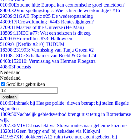
0
10:00
Extreme hitte Europa kan economische groei tenietdoen'
89
09:32
Voorspellingstopic: Wie is hier de weerkundige? #16
293
09:21
GAE Topic #25 De wederopstanding
43
09:17
[Crowdfunding] #443 Rentestijgingen?
37
09:11
Masters of the Universe (He-Man)
185
09:11
NEC #77: Wat een seizoen is dit zeg
42
09:05
Horrorfilms #33: Halloween
51
09:01
[Netflix #210] TUDUM
163
08:23
1993: Vermissing van Tanja Groen #2
101
08:18
De Schatkamer van Beeld & Geluid #4
84
08:15
2010: Vermissing van Herman Ploegstra
4
08:03
Podcasts
Nederland
Nederland
Scrollbar gebruiken
opslaan
8
10:03
Inbraak bij Haagse politie: dieven betrapt bij stelen illegale
sigaretten
18
09:50
Nachtelijk gebiedsverbod brengt rust terug in Rotterdamse
wijk
22
07:36
MIVD-baas lekt via Strava routes naar geheime kazerne
13
20:11
Geen 'happy end' bij seksdate via Kinky.nl
41
19:57
XR blokkeert A12 ruim twee uur, agent gebeten bij