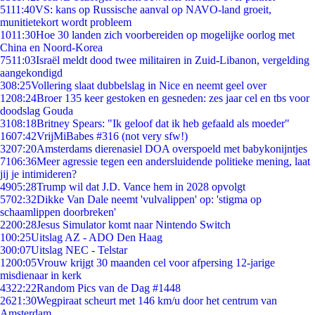
51
11:40
VS: kans op Russische aanval op NAVO-land groeit,
munitietekort wordt probleem
10
11:30
Hoe 30 landen zich voorbereiden op mogelijke oorlog met
China en Noord-Korea
75
11:03
Israël meldt dood twee militairen in Zuid-Libanon, vergelding
aangekondigd
3
08:25
Vollering slaat dubbelslag in Nice en neemt geel over
12
08:24
Broer 135 keer gestoken en gesneden: zes jaar cel en tbs voor
doodslag Gouda
31
08:18
Britney Spears: "Ik geloof dat ik heb gefaald als moeder"
16
07:42
VrijMiBabes #316 (not very sfw!)
32
07:20
Amsterdams dierenasiel DOA overspoeld met babykonijntjes
71
06:36
Meer agressie tegen een andersluidende politieke mening, laat
jij je intimideren?
49
05:28
Trump wil dat J.D. Vance hem in 2028 opvolgt
57
02:32
Dikke Van Dale neemt 'vulvalippen' op: 'stigma op
schaamlippen doorbreken'
22
00:28
Jesus Simulator komt naar Nintendo Switch
1
00:25
Uitslag AZ - ADO Den Haag
3
00:07
Uitslag NEC - Telstar
12
00:05
Vrouw krijgt 30 maanden cel voor afpersing 12-jarige
misdienaar in kerk
43
22:22
Random Pics van de Dag #1448
26
21:30
Wegpiraat scheurt met 146 km/u door het centrum van
Amsterdam