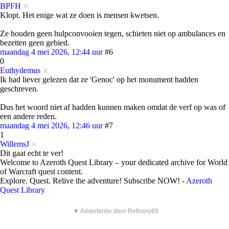
BPFH
Klopt. Het enige wat ze doen is mensen kwetsen.
Ze houden geen hulpconvooien tegen, schieten niet op ambulances en
bezetten geen gebied.
maandag 4 mei 2026, 12:44 uur
#6
0
Euthydemus
Ik had liever gelezen dat ze 'Genoc' op het monument hadden
geschreven.
Dus het woord niet af hadden kunnen maken omdat de verf op was of
een andere reden.
maandag 4 mei 2026, 12:46 uur
#7
1
WillemsJ
Dit gaat echt te ver!
Welcome to Azeroth Quest Library – your dedicated archive for World
of Warcraft quest content.
Explore. Quest. Relive the adventure! Subscribe NOW! -
Azeroth
Quest Library
▼ Advertentie door Refinery89