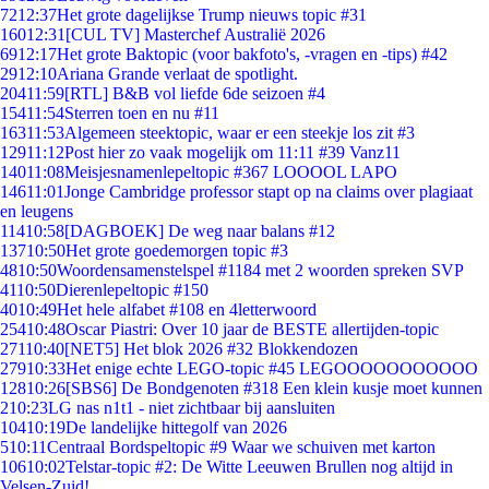
72
12:37
Het grote dagelijkse Trump nieuws topic #31
160
12:31
[CUL TV] Masterchef Australië 2026
69
12:17
Het grote Baktopic (voor bakfoto's, -vragen en -tips) #42
29
12:10
Ariana Grande verlaat de spotlight.
204
11:59
[RTL] B&B vol liefde 6de seizoen #4
154
11:54
Sterren toen en nu #11
163
11:53
Algemeen steektopic, waar er een steekje los zit #3
129
11:12
Post hier zo vaak mogelijk om 11:11 #39 Vanz11
140
11:08
Meisjesnamenlepeltopic #367 LOOOOL LAPO
146
11:01
Jonge Cambridge professor stapt op na claims over plagiaat
en leugens
114
10:58
[DAGBOEK] De weg naar balans #12
137
10:50
Het grote goedemorgen topic #3
48
10:50
Woordensamenstelspel #1184 met 2 woorden spreken SVP
41
10:50
Dierenlepeltopic #150
40
10:49
Het hele alfabet #108 en 4letterwoord
254
10:48
Oscar Piastri: Over 10 jaar de BESTE allertijden-topic
271
10:40
[NET5] Het blok 2026 #32 Blokkendozen
279
10:33
Het enige echte LEGO-topic #45 LEGOOOOOOOOOOO
128
10:26
[SBS6] De Bondgenoten #318 Een klein kusje moet kunnen
2
10:23
LG nas n1t1 - niet zichtbaar bij aansluiten
104
10:19
De landelijke hittegolf van 2026
5
10:11
Centraal Bordspeltopic #9 Waar we schuiven met karton
106
10:02
Telstar-topic #2: De Witte Leeuwen Brullen nog altijd in
Velsen-Zuid!