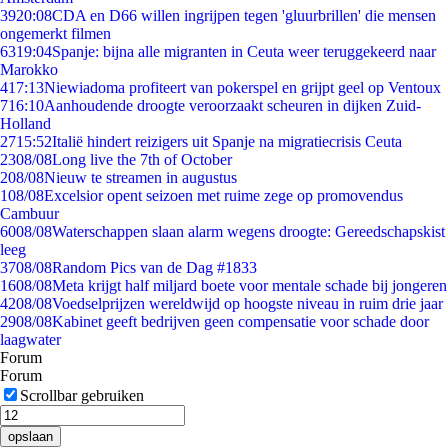
39
20:08
CDA en D66 willen ingrijpen tegen 'gluurbrillen' die mensen
ongemerkt filmen
63
19:04
Spanje: bijna alle migranten in Ceuta weer teruggekeerd naar
Marokko
4
17:13
Niewiadoma profiteert van pokerspel en grijpt geel op Ventoux
7
16:10
Aanhoudende droogte veroorzaakt scheuren in dijken Zuid-
Holland
27
15:52
Italië hindert reizigers uit Spanje na migratiecrisis Ceuta
23
08/08
Long live the 7th of October
2
08/08
Nieuw te streamen in augustus
1
08/08
Excelsior opent seizoen met ruime zege op promovendus
Cambuur
60
08/08
Waterschappen slaan alarm wegens droogte: Gereedschapskist
leeg
37
08/08
Random Pics van de Dag #1833
16
08/08
Meta krijgt half miljard boete voor mentale schade bij jongeren
42
08/08
Voedselprijzen wereldwijd op hoogste niveau in ruim drie jaar
29
08/08
Kabinet geeft bedrijven geen compensatie voor schade door
laagwater
Forum
Forum
Scrollbar gebruiken
opslaan