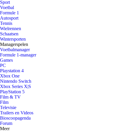
Sport
Voetbal
Formule 1
Autosport
Tennis
Wielrennen
Schaatsen
Wintersporten
Managerspelen
Voetbalmanager
Formule 1-manager
Games
PC
Playstation 4
Xbox One
Nintendo Switch
Xbox Series X|S
PlayStation 5
Film & TV
Film
Televisie
Trailers en Videos
Bioscoopagenda
Forum
Meer