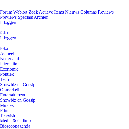
Forum
Weblog
Zoek
Actieve Items
Nieuws
Columns
Reviews
Previews
Specials
Archief
Inloggen
fok.nl
Inloggen
fok.nl
Actueel
Nederland
Internationaal
Economie
Politiek
Tech
Showbiz en Gossip
Opmerkelijk
Entertainment
Showbiz en Gossip
Muziek
Film
Televisie
Media & Cultuur
Bioscoopagenda