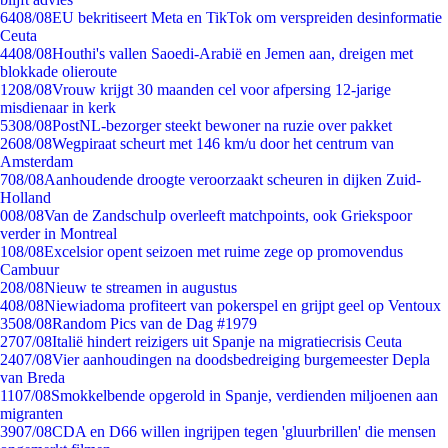
64
08/08
EU bekritiseert Meta en TikTok om verspreiden desinformatie
Ceuta
44
08/08
Houthi's vallen Saoedi-Arabië en Jemen aan, dreigen met
blokkade olieroute
12
08/08
Vrouw krijgt 30 maanden cel voor afpersing 12-jarige
misdienaar in kerk
53
08/08
PostNL-bezorger steekt bewoner na ruzie over pakket
26
08/08
Wegpiraat scheurt met 146 km/u door het centrum van
Amsterdam
7
08/08
Aanhoudende droogte veroorzaakt scheuren in dijken Zuid-
Holland
0
08/08
Van de Zandschulp overleeft matchpoints, ook Griekspoor
verder in Montreal
1
08/08
Excelsior opent seizoen met ruime zege op promovendus
Cambuur
2
08/08
Nieuw te streamen in augustus
4
08/08
Niewiadoma profiteert van pokerspel en grijpt geel op Ventoux
35
08/08
Random Pics van de Dag #1979
27
07/08
Italië hindert reizigers uit Spanje na migratiecrisis Ceuta
24
07/08
Vier aanhoudingen na doodsbedreiging burgemeester Depla
van Breda
11
07/08
Smokkelbende opgerold in Spanje, verdienden miljoenen aan
migranten
39
07/08
CDA en D66 willen ingrijpen tegen 'gluurbrillen' die mensen