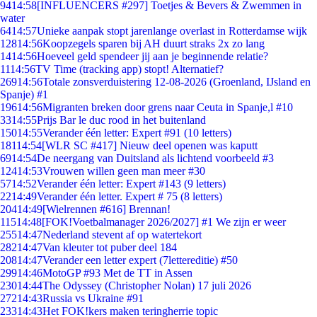
94
14:58
[INFLUENCERS #297] Toetjes & Bevers & Zwemmen in
water
64
14:57
Unieke aanpak stopt jarenlange overlast in Rotterdamse wijk
128
14:56
Koopzegels sparen bij AH duurt straks 2x zo lang
14
14:56
Hoeveel geld spendeer jij aan je beginnende relatie?
11
14:56
TV Time (tracking app) stopt! Alternatief?
269
14:56
Totale zonsverduistering 12-08-2026 (Groenland, IJsland en
Spanje) #1
196
14:56
Migranten breken door grens naar Ceuta in Spanje,l #10
33
14:55
Prijs Bar le duc rood in het buitenland
150
14:55
Verander één letter: Expert #91 (10 letters)
181
14:54
[WLR SC #417] Nieuw deel openen was kaputt
69
14:54
De neergang van Duitsland als lichtend voorbeeld #3
124
14:53
Vrouwen willen geen man meer #30
57
14:52
Verander één letter: Expert #143 (9 letters)
22
14:49
Verander één letter. Expert # 75 (8 letters)
204
14:49
[Wielrennen #616] Brennan!
115
14:48
[FOK!Voetbalmanager 2026/2027] #1 We zijn er weer
255
14:47
Nederland stevent af op watertekort
282
14:47
Van kleuter tot puber deel 184
208
14:47
Verander een letter expert (7lettereditie) #50
299
14:46
MotoGP #93 Met de TT in Assen
230
14:44
The Odyssey (Christopher Nolan) 17 juli 2026
272
14:43
Russia vs Ukraine #91
233
14:43
Het FOK!kers maken teringherrie topic