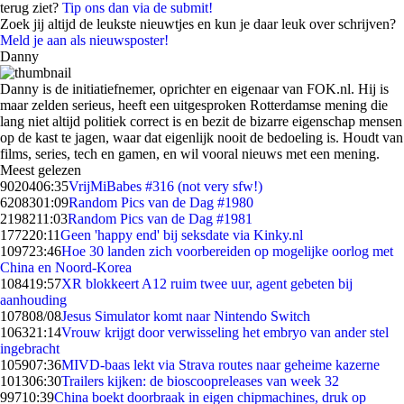
terug ziet?
Tip ons dan via de submit!
Zoek jij altijd de leukste nieuwtjes en kun je daar leuk over schrijven?
Meld je aan als nieuwsposter!
Danny
Danny is de initiatiefnemer, oprichter en eigenaar van FOK.nl. Hij is
maar zelden serieus, heeft een uitgesproken Rotterdamse mening die
lang niet altijd politiek correct is en bezit de bizarre eigenschap mensen
op de kast te jagen, waar dat eigenlijk nooit de bedoeling is. Houdt van
films, series, tech en gamen, en wil vooral nieuws met een mening.
Meest gelezen
90204
06:35
VrijMiBabes #316 (not very sfw!)
62083
01:09
Random Pics van de Dag #1980
21982
11:03
Random Pics van de Dag #1981
1772
20:11
Geen 'happy end' bij seksdate via Kinky.nl
1097
23:46
Hoe 30 landen zich voorbereiden op mogelijke oorlog met
China en Noord-Korea
1084
19:57
XR blokkeert A12 ruim twee uur, agent gebeten bij
aanhouding
1078
08/08
Jesus Simulator komt naar Nintendo Switch
1063
21:14
Vrouw krijgt door verwisseling het embryo van ander stel
ingebracht
1059
07:36
MIVD-baas lekt via Strava routes naar geheime kazerne
1013
06:30
Trailers kijken: de bioscoopreleases van week 32
997
10:39
China boekt doorbraak in eigen chipmachines, druk op