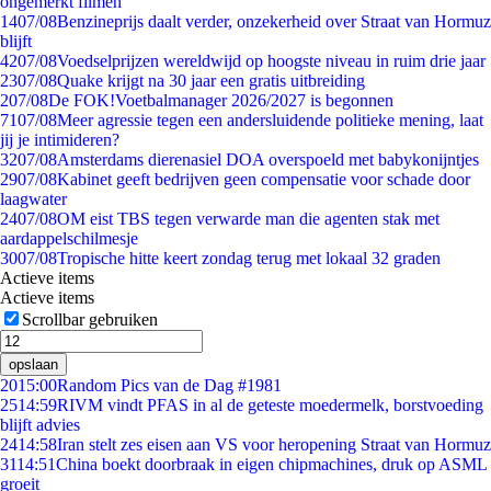
ongemerkt filmen
14
07/08
Benzineprijs daalt verder, onzekerheid over Straat van Hormuz
blijft
42
07/08
Voedselprijzen wereldwijd op hoogste niveau in ruim drie jaar
23
07/08
Quake krijgt na 30 jaar een gratis uitbreiding
2
07/08
De FOK!Voetbalmanager 2026/2027 is begonnen
71
07/08
Meer agressie tegen een andersluidende politieke mening, laat
jij je intimideren?
32
07/08
Amsterdams dierenasiel DOA overspoeld met babykonijntjes
29
07/08
Kabinet geeft bedrijven geen compensatie voor schade door
laagwater
24
07/08
OM eist TBS tegen verwarde man die agenten stak met
aardappelschilmesje
30
07/08
Tropische hitte keert zondag terug met lokaal 32 graden
Actieve items
Actieve items
Scrollbar gebruiken
opslaan
20
15:00
Random Pics van de Dag #1981
25
14:59
RIVM vindt PFAS in al de geteste moedermelk, borstvoeding
blijft advies
24
14:58
Iran stelt zes eisen aan VS voor heropening Straat van Hormuz
31
14:51
China boekt doorbraak in eigen chipmachines, druk op ASML
groeit