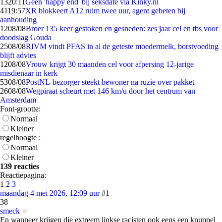
13
20:11
Geen 'happy end' bij seksdate via Kinky.nl
41
19:57
XR blokkeert A12 ruim twee uur, agent gebeten bij
aanhouding
12
08/08
Broer 135 keer gestoken en gesneden: zes jaar cel en tbs voor
doodslag Gouda
25
08/08
RIVM vindt PFAS in al de geteste moedermelk, borstvoeding
blijft advies
12
08/08
Vrouw krijgt 30 maanden cel voor afpersing 12-jarige
misdienaar in kerk
53
08/08
PostNL-bezorger steekt bewoner na ruzie over pakket
26
08/08
Wegpiraat scheurt met 146 km/u door het centrum van
Amsterdam
Font-grootte:
Normaal
Kleiner
regelhoogte :
Normaal
Kleiner
139 reacties
Reactiepagina:
1
2
3
maandag 4 mei 2026, 12:09 uur
#1
38
smeck
En wanneer krijgen die extreem linkse racisten ook eens een knuppel