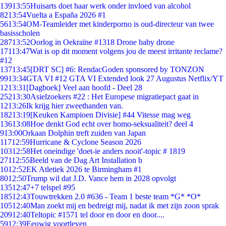
139
13:55
Huisarts doet haar werk onder invloed van alcohol
82
13:54
Vuelta a España 2026 #1
56
13:54
OM-Teamleider met kinderporno is oud-directeur van twee
basisscholen
287
13:52
Oorlog in Oekraïne #1318 Drone baby drone
171
13:47
Wat is op dit moment volgens jou de meest irritante reclame?
#12
137
13:45
[DRT SC] #6: RendacGoden sponsored by TONZON
99
13:34
GTA VI #12 GTA VI Extended look 27 Augustus Netflix/YT
12
13:31
[Dagboek] Veel aan hoofd - Deel 28
252
13:30
Asielzoekers #22 : Het Europese migratiepact gaat in
12
13:26
Ik krijg hier zweethanden van.
182
13:19
[Keuken Kampioen Divisie] #44 Vitesse mag weg
136
13:08
Hoe denkt God echt over homo-seksualiteit? deel 4
9
13:00
Orkaan Dolphin treft zuiden van Japan
117
12:59
Hurricane & Cyclone Season 2026
103
12:58
Het oneindige 'doet-ie anders nooit'-topic # 1819
271
12:55
Beeld van de Dag Art Installation b
10
12:52
EK Atletiek 2026 te Birmingham #1
80
12:50
Trump wil dat J.D. Vance hem in 2028 opvolgt
135
12:47
+7 telspel #95
185
12:43
Touwtrekken 2.0 #636 - Team 1 beste team *G* *O*
105
12:40
Man zoekt mij en bedreigt mij, nadat ik met zijn zoon sprak
209
12:40
Teltopic #1571 tel door en door en door....
59
12:39
Eeuwig voortleven