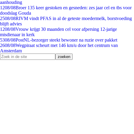
aanhouding
12
08/08
Broer 135 keer gestoken en gesneden: zes jaar cel en tbs voor
doodslag Gouda
25
08/08
RIVM vindt PFAS in al de geteste moedermelk, borstvoeding
blijft advies
12
08/08
Vrouw krijgt 30 maanden cel voor afpersing 12-jarige
misdienaar in kerk
53
08/08
PostNL-bezorger steekt bewoner na ruzie over pakket
26
08/08
Wegpiraat scheurt met 146 km/u door het centrum van
Amsterdam