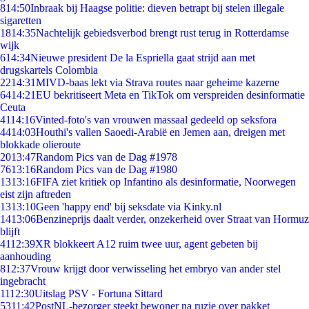
8
14:50
Inbraak bij Haagse politie: dieven betrapt bij stelen illegale
sigaretten
18
14:35
Nachtelijk gebiedsverbod brengt rust terug in Rotterdamse
wijk
6
14:34
Nieuwe president De la Espriella gaat strijd aan met
drugskartels Colombia
22
14:31
MIVD-baas lekt via Strava routes naar geheime kazerne
64
14:21
EU bekritiseert Meta en TikTok om verspreiden desinformatie
Ceuta
41
14:16
Vinted-foto's van vrouwen massaal gedeeld op seksfora
44
14:03
Houthi's vallen Saoedi-Arabië en Jemen aan, dreigen met
blokkade olieroute
20
13:47
Random Pics van de Dag #1978
76
13:16
Random Pics van de Dag #1980
13
13:16
FIFA ziet kritiek op Infantino als desinformatie, Noorwegen
eist zijn aftreden
13
13:10
Geen 'happy end' bij seksdate via Kinky.nl
14
13:06
Benzineprijs daalt verder, onzekerheid over Straat van Hormuz
blijft
41
12:39
XR blokkeert A12 ruim twee uur, agent gebeten bij
aanhouding
8
12:37
Vrouw krijgt door verwisseling het embryo van ander stel
ingebracht
11
12:30
Uitslag PSV - Fortuna Sittard
53
11:42
PostNL-bezorger steekt bewoner na ruzie over pakket