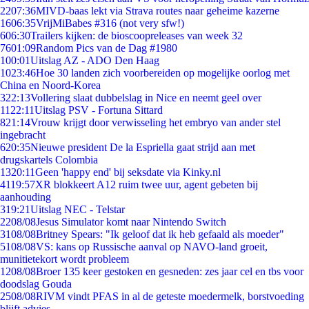
22
07:36
MIVD-baas lekt via Strava routes naar geheime kazerne
16
06:35
VrijMiBabes #316 (not very sfw!)
6
06:30
Trailers kijken: de bioscoopreleases van week 32
76
01:09
Random Pics van de Dag #1980
1
00:01
Uitslag AZ - ADO Den Haag
10
23:46
Hoe 30 landen zich voorbereiden op mogelijke oorlog met
China en Noord-Korea
3
22:13
Vollering slaat dubbelslag in Nice en neemt geel over
11
22:11
Uitslag PSV - Fortuna Sittard
8
21:14
Vrouw krijgt door verwisseling het embryo van ander stel
ingebracht
6
20:35
Nieuwe president De la Espriella gaat strijd aan met
drugskartels Colombia
13
20:11
Geen 'happy end' bij seksdate via Kinky.nl
41
19:57
XR blokkeert A12 ruim twee uur, agent gebeten bij
aanhouding
3
19:21
Uitslag NEC - Telstar
22
08/08
Jesus Simulator komt naar Nintendo Switch
31
08/08
Britney Spears: "Ik geloof dat ik heb gefaald als moeder"
51
08/08
VS: kans op Russische aanval op NAVO-land groeit,
munitietekort wordt probleem
12
08/08
Broer 135 keer gestoken en gesneden: zes jaar cel en tbs voor
doodslag Gouda
25
08/08
RIVM vindt PFAS in al de geteste moedermelk, borstvoeding
blijft advies