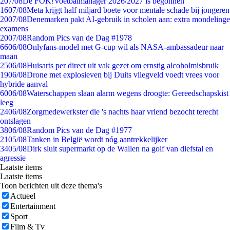
2
07/08
De FOK!Voetbalmanager 2026/2027 is begonnen
16
07/08
Meta krijgt half miljard boete voor mentale schade bij jongeren
20
07/08
Denemarken pakt AI-gebruik in scholen aan: extra mondelinge
examens
20
07/08
Random Pics van de Dag #1978
66
06/08
Onlyfans-model met G-cup wil als NASA-ambassadeur naar
maan
25
06/08
Huisarts per direct uit vak gezet om ernstig alcoholmisbruik
19
06/08
Drone met explosieven bij Duits vliegveld voedt vrees voor
hybride aanval
60
06/08
Waterschappen slaan alarm wegens droogte: Gereedschapskist
leeg
24
06/08
Zorgmedewerkster die 's nachts haar vriend bezocht terecht
ontslagen
38
06/08
Random Pics van de Dag #1977
21
05/08
Tanken in België wordt nóg aantrekkelijker
34
05/08
Dirk sluit supermarkt op de Wallen na golf van diefstal en
agressie
Laatste items
Laatste items
Toon berichten uit deze thema's
Actueel
Entertainment
Sport
Film & Tv