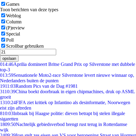
Games
Toon berichten van deze types
Weblog
Column
(P)review
Special
Poll
Scrollbar gebruiken
opslaan
0
14:46
Aprilia domineert Britse Grand Prix op Silverstone met dubbele
top-3
0
13:59
Sensationele Moto2-race Silverstone levert nieuwe winnaar op,
Nederlanders buiten de punten
19
11:03
Random Pics van de Dag #1981
31
10:39
China boekt doorbraak in eigen chipmachines, druk op ASML
groeit
13
10:24
FIFA ziet kritiek op Infantino als desinformatie, Noorwegen
eist zijn aftreden
8
10:03
Inbraak bij Haagse politie: dieven betrapt bij stelen illegale
sigaretten
18
09:50
Nachtelijk gebiedsverbod brengt rust terug in Rotterdamse
wijk
24
09:39
Iran stelt zes eisen aan VS voor heropening Straat van Hormuz