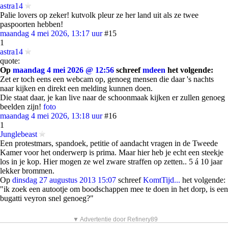
astra14
Palie lovers op zeker! kutvolk pleur ze her land uit als ze twee
paspoorten hebben!
maandag 4 mei 2026, 13:17 uur
#15
1
astra14
quote:
Op
maandag 4 mei 2026 @ 12:56
schreef
mdeen
het volgende:
Zet er toch eens een webcam op, genoeg mensen die daar 's nachts
naar kijken en direkt een melding kunnen doen.
Die staat daar, je kan live naar de schoonmaak kijken er zullen genoeg
beelden zijn!
foto
maandag 4 mei 2026, 13:18 uur
#16
1
Junglebeast
Een protestmars, spandoek, petitie of aandacht vragen in de Tweede
Kamer voor het onderwerp is prima. Maar hier heb je echt een steekje
los in je kop. Hier mogen ze wel zware straffen op zetten.. 5 á 10 jaar
lekker brommen.
Op
dinsdag 27 augustus 2013 15:07
schreef
KomtTijd...
het volgende:
"ik zoek een autootje om boodschappen mee te doen in het dorp, is een
bugatti veyron snel genoeg?"
▼ Advertentie door Refinery89