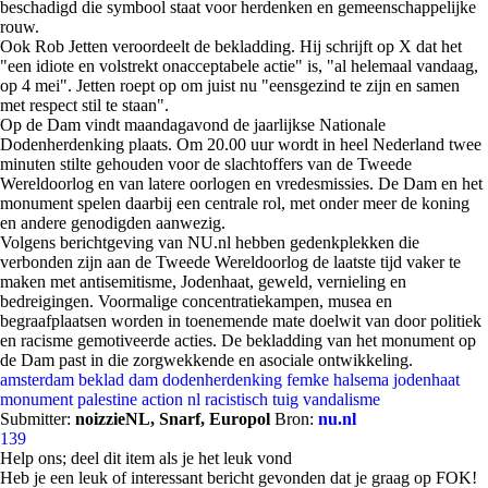
beschadigd die symbool staat voor herdenken en gemeenschappelijke
rouw.
Ook Rob Jetten veroordeelt de bekladding. Hij schrijft op X dat het
"een idiote en volstrekt onacceptabele actie" is, "al helemaal vandaag,
op 4 mei". Jetten roept op om juist nu "eensgezind te zijn en samen
met respect stil te staan".
Op de Dam vindt maandagavond de jaarlijkse Nationale
Dodenherdenking plaats. Om 20.00 uur wordt in heel Nederland twee
minuten stilte gehouden voor de slachtoffers van de Tweede
Wereldoorlog en van latere oorlogen en vredesmissies. De Dam en het
monument spelen daarbij een centrale rol, met onder meer de koning
en andere genodigden aanwezig.
Volgens berichtgeving van NU.nl hebben gedenkplekken die
verbonden zijn aan de Tweede Wereldoorlog de laatste tijd vaker te
maken met antisemitisme, Jodenhaat, geweld, vernieling en
bedreigingen. Voormalige concentratiekampen, musea en
begraafplaatsen worden in toenemende mate doelwit van door politiek
en racisme gemotiveerde acties. De bekladding van het monument op
de Dam past in die zorgwekkende en asociale ontwikkeling.
amsterdam
beklad
dam
dodenherdenking
femke halsema
jodenhaat
monument
palestine action nl
racistisch tuig
vandalisme
Submitter:
noizzieNL, Snarf, Europol
Bron:
nu.nl
139
Help ons; deel dit item als je het leuk vond
Heb je een leuk of interessant bericht gevonden dat je graag op FOK!