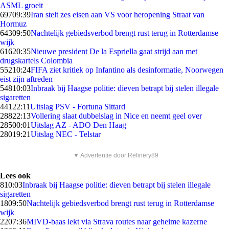
ASML groeit
697
09:39
Iran stelt zes eisen aan VS voor heropening Straat van
Hormuz
643
09:50
Nachtelijk gebiedsverbod brengt rust terug in Rotterdamse
wijk
616
20:35
Nieuwe president De la Espriella gaat strijd aan met
drugskartels Colombia
552
10:24
FIFA ziet kritiek op Infantino als desinformatie, Noorwegen
eist zijn aftreden
548
10:03
Inbraak bij Haagse politie: dieven betrapt bij stelen illegale
sigaretten
441
22:11
Uitslag PSV - Fortuna Sittard
288
22:13
Vollering slaat dubbelslag in Nice en neemt geel over
285
00:01
Uitslag AZ - ADO Den Haag
280
19:21
Uitslag NEC - Telstar
▼ Advertentie door Refinery89
Lees ook
8
10:03
Inbraak bij Haagse politie: dieven betrapt bij stelen illegale
sigaretten
18
09:50
Nachtelijk gebiedsverbod brengt rust terug in Rotterdamse
wijk
22
07:36
MIVD-baas lekt via Strava routes naar geheime kazerne