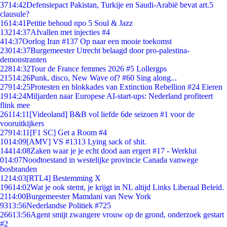
37
14:42
Defensiepact Pakistan, Turkije en Saudi-Arabië bevat art.5
clausule?
16
14:41
Petitie behoud npo 5 Soul & Jazz
132
14:37
Afvallen met injecties #4
4
14:37
Oorlog Iran #137 Op naar een mooie toekomst
230
14:37
Burgemeester Utrecht belaagd door pro-palestina-
demonstranten
228
14:32
Tour de France femmes 2026 #5 Lollergps
215
14:26
Punk, disco, New Wave of? #60 Sing along...
279
14:25
Protesten en blokkades van Extinction Rebellion #24 Eieren
19
14:24
Miljarden naar Europese AI-start-ups: Nederland profiteert
flink mee
261
14:11
[Videoland] B&B vol liefde 6de seizoen #1 voor de
vooruitkijkers
279
14:11
[F1 SC] Get a Room #4
10
14:09
[AMV] VS #1313 Lying sack of shit.
144
14:08
Zaken waar je je echt dood aan ergert #17 - Werklui
0
14:07
Noodtoestand in westelijke provincie Canada vanwege
bosbranden
12
14:03
[RTL4] Bestemming X
196
14:02
Wat je ook stemt, je krijgt in NL altijd Links Liberaal Beleid.
21
14:00
Burgemeester Mamdani van New York
93
13:56
Nederlandse Politiek #725
266
13:56
Agent smijt zwangere vrouw op de grond, onderzoek gestart
#2