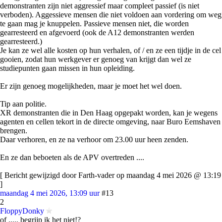
demonstranten zijn niet aggressief maar compleet passief (is niet
verboden). Aggessieve mensen die niet voldoen aan vordering om weg
te gaan mag je knuppelen. Passieve mensen niet, die worden
gearresteerd en afgevoerd (ook de A12 demonstranten werden
gearresteerd.)
Je kan ze wel alle kosten op hun verhalen, of / en ze een tijdje in de cel
gooien, zodat hun werkgever er genoeg van krijgt dan wel ze
studiepunten gaan missen in hun opleiding.
Er zijn genoeg mogelijkheden, maar je moet het wel doen.
Tip aan politie.
XR demonstranten die in Den Haag opgepakt worden, kan je wegens
agenten en cellen tekort in de directe omgeving, naar Buro Eemshaven
brengen.
Daar verhoren, en ze na verhoor om 23.00 uur heen zenden.
En ze dan beboeten als de APV overtreden ....
[ Bericht gewijzigd door Farth-vader op maandag 4 mei 2026 @ 13:19
]
maandag 4 mei 2026, 13:09 uur
#13
2
FloppyDonky
of ..... begrijp ik het niet!?